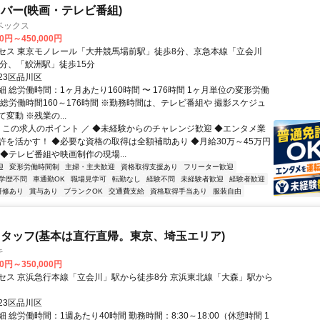
バー(映画・テレビ番組)
ベックス
00円～450,000円
セス 東京モノレール「大井競馬場前駅」徒歩8分、京急本線「立会川
4分、「鮫洲駅」徒歩15分
23区品川区
 総労働時間：1ヶ月あたり160時間 〜 176時間 1ヶ月単位の変形労働
間総労働時間160～176時間 ※勤務時間は、テレビ番組や 撮影スケジュ
変動 ※残業の...
＼ この求人のポイント ／ ◆未経験からのチャレンジ歓迎 ◆エンタメ業
許を活かす！ ◆必要な資格の取得は全額補助あり ◆月給30万～45万円
◆テレビ番組や映画制作の現場...
迎
変形労働時間制
主婦・主夫歓迎
資格取得支援あり
フリーター歓迎
学歴不問
車通勤OK
職場見学可
転勤なし
経験不問
未経験者歓迎
経験者歓迎
研修あり
賞与あり
ブランクOK
交通費支給
資格取得手当あり
服装自由
タッフ(基本は直行直帰。東京、埼玉エリア)
キ
00円～350,000円
セス 京浜急行本線「立会川」駅から徒歩8分 京浜東北線「大森」駅から
23区品川区
 総労働時間：1週あたり40時間 勤務時間：8:30～18:00（休憩時間 1