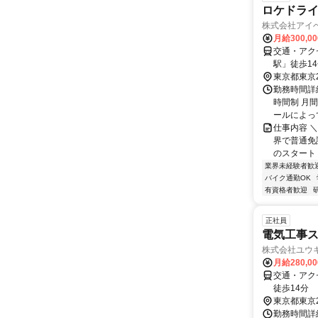
ロケドライ
株式会社アイ
月給300,0
交通・アク
駅」徒歩1
東京都東京
勤務時間詳細
時間制 月
ールによって
仕事内容 
界で普通免
のスタート 
業界未経験者歓
バイク通勤OK
有資格者歓迎
正社員
電気工事ス
株式会社ユウ
月給280,0
交通・アク
徒歩14分
東京都東京
勤務時間詳細