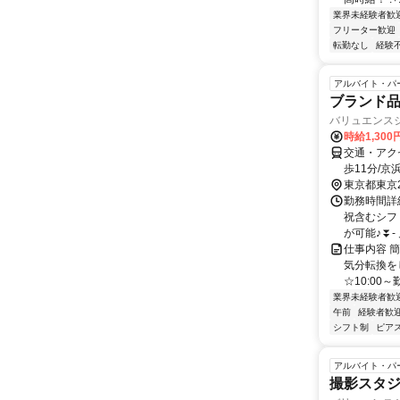
業界未経験者歓
フリーター歓迎
転勤なし
経験
アルバイト・パ
ブランド
バリュエンス
時給1,30
交通・アク
歩11分/
東京都東京
勤務時間詳細
祝含むシフ
が可能♪⏬- 月
仕事内容 簡
気分転換を
☆10:00
業界未経験者歓
午前
経験者歓
シフト制
ピアス
アルバイト・パ
撮影スタ