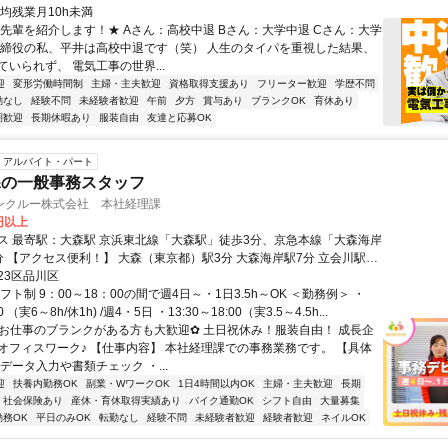
均残業月10h未満
★先輩を紹介します！★ Aさん：高校中退 Bさん：大学中退 Cさん：大学
取締役の私、平井は高校中退です（笑） 人生のタイパを重視した結果、
いられず、 電気工事の世界...
迎
変形労働時間制
主婦・主夫歓迎
資格取得支援あり
フリーター歓迎
学歴不問
勤なし
経験不問
未経験者歓迎
午前
夕方
賞与あり
ブランクOK
育休あり
期歓迎
長期休暇あり
服装自由
友達と応募OK
アルバイト・パート
課の一般事務スタッフ
ンクルー株式会社 本社経理課
0円以上
京浜東北線「大森駅」徒歩3分、京急本線「大森海岸
会川駅19
21分 西大井駅26分 大井競馬場前駅27分 馬込駅28分 大井町駅26分 大
23区品川区
 鮫洲駅30分
フト制 9：00～18：00の間で週4日～・1日3.5h～OK ＜勤務例＞ ・
00 （実6～8h/休1h) /週4・5日 ・13:30～18:00（実3.5～4.5h...
✿お仕事のブランクがある方も大歓迎✿ 土日祝休み！服装自由！ 成長企
オフィスワーク♪ 【仕事内容】 本社経理課での事務業務です。 【具体
データ入力や書類チェック ・...
迎
扶養内勤務OK
副業・WワークOK
1日4時間以内OK
主婦・主夫歓迎
長期
社会保険あり
産休・育休取得実績あり
バイク通勤OK
シフト自由
大量募集
勤務OK
平日のみOK
転勤なし
経験不問
未経験者歓迎
経験者歓迎
ネイルOK