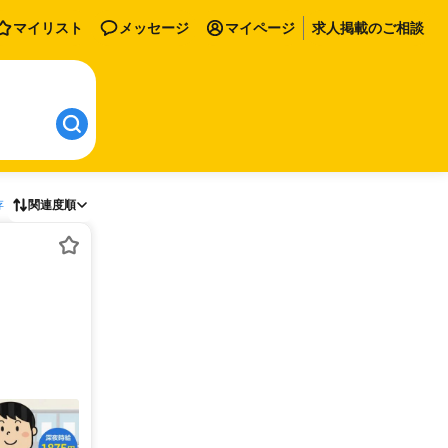
マイリスト
メッセージ
マイページ
求人掲載のご相談
存
関連度順