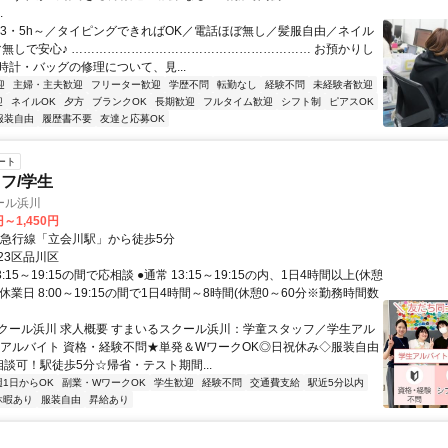
.
週3・5h～／タイピングできればOK／電話ほぼ無し／髪服自由／ネイル
マ無しで安心♪ …………………………………………………… お預かりし
時計・バッグの修理について、見...
迎
主婦・主夫歓迎
フリーター歓迎
学歴不問
転勤なし
経験不問
未経験者歓迎
迎
ネイルOK
夕方
ブランクOK
長期歓迎
フルタイム歓迎
シフト制
ピアスOK
服装自由
履歴書不要
友達と応募OK
ート
フ/学生
ール浜川
円～1,450円
浜急行線「立会川駅」から徒歩5分
23区品川区
:15～19:15の間で応相談 ●通常 13:15～19:15の内、1日4時間以上(休憩
校休業日 8:00～19:15の間で1日4時間～8時間(休憩0～60分※勤務時間数
クール浜川 求人概要 すまいるスクール浜川：学童スタッフ／学生アル
生アルバイト 資格・経験不問★単発＆WワークOK◎日祝休み◇服装自由
相談可！駅徒歩5分☆帰省・テスト期間...
週1日からOK
副業・WワークOK
学生歓迎
経験不問
交通費支給
駅近5分以内
休暇あり
服装自由
昇給あり