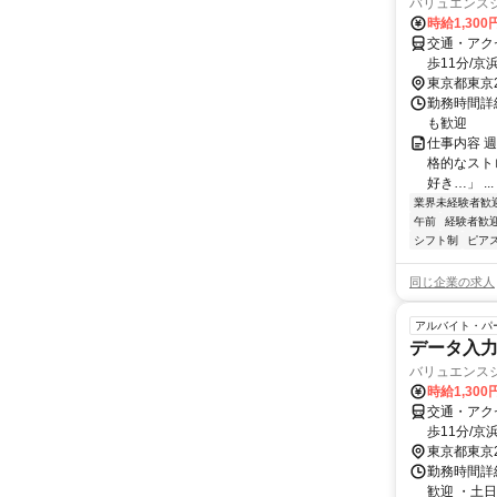
バリュエンス
時給1,30
交通・アク
歩11分/
東京都東京
勤務時間詳細
も歓迎
仕事内容 
格的なストロボ
好き…」 ...
業界未経験者歓
午前
経験者歓
シフト制
ピアス
同じ企業の求人
アルバイト・パ
データ入
バリュエンス
時給1,300
交通・アク
歩11分/
東京都東京
勤務時間詳細
歓迎 ・土日