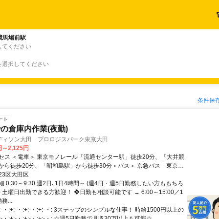
競馬場前駅
してください
を選択してください
条件保
ート
の倉庫内作業(夜勤)
ディソン大田 プロロジスパーク東京大田
円～2,125円
セス ＜電車＞ 東京モノレール「流通センター駅」徒歩20分、「大井競
から徒歩20分、「昭和島駅」から徒歩30分＜バス＞ 京急バス「東京港
野鳥公園」から徒歩8分
23区大田区
 0:30～9:30 週2日､1日4時間～ (週4日・週5日勤務したい方ももちろ
 土曜日出勤できる方歓迎！ ❖日勤も相談可能です → 6:00～15:00／1
...
:-・:+:-・:+:-・:+:-・: 3ステップのシンプルな仕事！ 時給1500円以上の
:-・:+:-・:+:-・:+:-・: ☆週5日勤務で月収30万以上も可能☆...