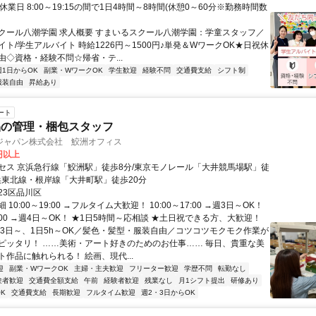
校休業日 8:00～19:15の間で1日4時間～8時間(休憩0～60分※勤務時間数
クール八潮学園 求人概要 すまいるスクール八潮学園：学童スタッフ／
ト/学生アルバイト 時給1226円～1500円♪単発＆WワークOK★日祝休
由◇資格・経験不問☆帰省・テ...
週1日からOK
副業・WワークOK
学生歓迎
経験不問
交通費支給
シフト制
服装自由
昇給あり
ート
品の管理・梱包スタッフ
ジャパン株式会社 鮫洲オフィス
0円以上
セス 京浜急行線「鮫洲駅」徒歩8分/東京モノレール「大井競馬場駅」徒
京浜東北線・根岸線「大井町駅」徒歩20分
23区品川区
10:00～19:00 →フルタイム大歓迎！ 10:00～17:00 →週3日～OK！
16:00 →週4日～OK！ ★1日5時間～応相談 ★土日祝できる方、大歓迎！
週3日～、1日5h～OK／髪色・髪型・服装自由／コツコツモクモク作業が
ピッタリ！ ……美術・アート好きのためのお仕事…… 毎日、貴重な美
作品に触れられる！ 絵画、現代...
迎
副業・WワークOK
主婦・主夫歓迎
フリーター歓迎
学歴不問
転勤なし
験者歓迎
交通費全額支給
午前
経験者歓迎
残業なし
月1シフト提出
研修あり
K
交通費支給
長期歓迎
フルタイム歓迎
週2・3日からOK