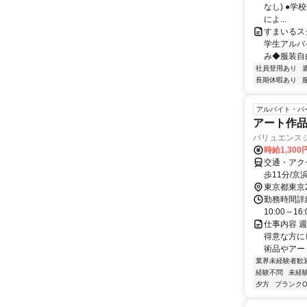
なし) ●学
によ...
すまいるス
学生アルバイ
み◆服装自
社員登用あり
長期休暇あり
アルバイト・パ
アート作
バリュエンス
時給1,30
交通・アク
歩11分/
東京都東京
勤務時間詳細 
10:00～
仕事内容 
得意な方に
術品やアート
業界未経験者歓
経験不問
未経
夕方
ブランクO