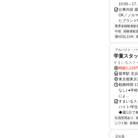
10:00～17..
仕事内容 
OK／ノル
たブランド
業界未経験者歓
午前
経験者歓
週4日以上OK
アルバイト・パ
学童スタッ
すまいるスク
時給1,226
最寄駅 京
東京都東京
勤務時間 13
なし) ●学
によ...
すまいるス
バイト/学
◆週1日で
社員登用あり
シフト制
長期
正社員