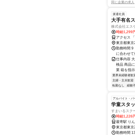
同じ企業の求人
派遣社員
大手有名
株式会社エス
時給1,29
アクセス 
東京都東京
勤務時間 9
に合わせて
仕事内容 
検品 商品
業 箱を指示
業界未経験者歓
主婦・主夫歓迎
転勤なし
経験
アルバイト・パ
学童スタッ
すまいるスク
時給1,226
最寄駅 り
東京都東京
勤務時間 13