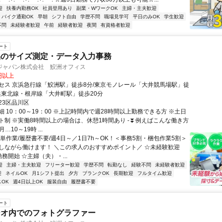
迎
扶養内勤務OK
社員登用あり
副業・WワークOK
主婦・主夫歓迎
バイク通勤OK
早朝
シフト自由
学歴不問
職場見学可
平日のみOK
学生歓迎
不問
未経験者歓迎
午前
経験者歓迎
夜間
有資格者歓迎
ート
品のサイズ測定・データ入力事務
ジャパン株式会社 鮫洲オフィス
0円以上
セス 京浜急行線「鮫洲駅」徒歩8分/東京モノレール「大井競馬場駅」徒
京浜東北線・根岸線「大井町駅」徒歩20分
23区品川区
 10：00～19：00 ※上記時間内で週28時間以上勤務できる方 ※土日
ト制 ※実働8時間以上の場合は、休憩1時間あり -⏬例えばこんな働き方
…10～19時 ...
単作業/履歴書不要/週4日～／1日7h～OK！＜事務5割・梱包作業5割＞
しながら働けます！ ＼この求人のおすすめポイント／ ☆未経験歓迎
～勤務開始 ☆主婦（夫）・...
迎
主婦・主夫歓迎
フリーター歓迎
学歴不問
転勤なし
経験不問
未経験者歓迎
迎
ネイルOK
月1シフト提出
夕方
ブランクOK
長期歓迎
フルタイム歓迎
OK
週4日以上OK
服装自由
履歴書不要
ート
ジオ内でのフォトグラファー