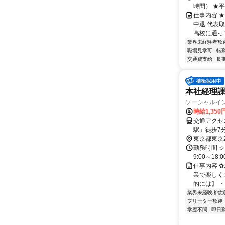
時間） ★平
仕事内容 
中退 代表
高校に通って
業界未経験者歓
職場見学可
転
交通費支給
長
本社経理
ソーシャルイ
時給1,35
交通アクセス 最寄駅：大森駅 
駅」徒歩7分 【アクセス便利！】 大森（東京都）駅3分 大森海岸駅7分 立
分 平和島駅
東京都東京
森町駅27分
勤務時間 シ
9:00～18:
仕事内容 
業で楽しく
的には】 ・
業界未経験者歓
フリーター歓迎
学歴不問
即日