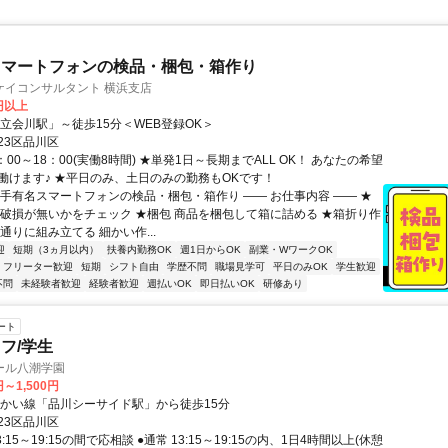
スマートフォンの検品・梱包・箱作り
ケイコンサルタント 横浜支店
9円以上
「立会川駅」～徒歩15分＜WEB登録OK＞
23区品川区
：00～18：00(実働8時間) ★単発1日～長期までALL OK！ あなたの希望
働けます♪ ★平日のみ、土日のみの勤務もOKです！
大手有名スマートフォンの検品・梱包・箱作り ―― お仕事内容 ―― ★
に破損が無いかをチェック ★梱包 商品を梱包して箱に詰める ★箱折り作
通りに組み立てる 細かい作...
迎
短期（3ヵ月以内）
扶養内勤務OK
週1日からOK
副業・WワークOK
フリーター歓迎
短期
シフト自由
学歴不問
職場見学可
平日のみOK
学生歓迎
不問
未経験者歓迎
経験者歓迎
週払いOK
即日払いOK
研修あり
ート
フ/学生
ール八潮学園
円～1,500円
んかい線「品川シーサイド駅」から徒歩15分
23区品川区
:15～19:15の間で応相談 ●通常 13:15～19:15の内、1日4時間以上(休憩