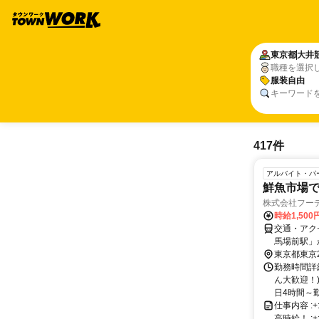
東京都
大井
職種を選択
服装自由
キーワード
417件
アルバイト・パ
鮮魚市場で
株式会社フー
時給1,500
交通・アク
馬場前駅」
野鳥公園/
東京都東京
勤務時間詳細
ん大歓迎！)
日4時間～勤務
仕事内容 :+
高時給！ :+