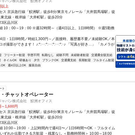
ジャパン株式会社 鮫洲オフィス
0円以上
セス 京浜急行線「鮫洲駅」徒歩8分/東京モノレール「大井競馬場駅」徒
京浜東北線・根岸線「大井町駅」徒歩20分
23区品川区
 10：00～19：00 ※週32時間～（週4日以上、1日8時間） ※週5勤務
週4日・1日8時間／時給1,300円～／面接時、履歴書不要／未経験OK／本
撮影ができます！ ♪:*:･･:*:･･:*:･･:*:･♪ 「写真が好き…」 「カメラが
迎
フリーター歓迎
学歴不問
転勤なし
経験不問
未経験者歓迎
交通費全額支給
迎
ネイルOK
研修あり
夕方
ブランクOK
交通費支給
長期歓迎
フルタイム歓迎
OK
週4日以上OK
服装自由
ート
力・チャットオペレーター
ジャパン株式会社 鮫洲オフィス
円～1,600円
セス 京浜急行線「鮫洲駅」徒歩8分/東京モノレール「大井競馬場駅」徒
京浜東北線・根岸線「大井町駅」徒歩20分
23区品川区
 10:00～19:00 ・上記時間内で週4日〜／1日6時間〜OK ・フルタイム
いずれか出勤できる方歓迎 ・残業なし ＜勤務時間例＞ 10:00～18:00