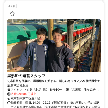
正社員
屋形船の運営スタッフ
＼非日常を仕事に。屋形船から始まる、新しいキャリア／20代活躍中☆
株式会社船清
アクセス: ・京急「北品川駅」徒歩10分 ・JR「品川駅」徒歩13分 ・
東京モノレール「天王洲アイル駅」徒歩15分
月給220,000円以上
東京都東京23区品川区
勤務時間・曜日: 14:00～22:15（実働7時間） ※お客様のご予約状況
により変動する場合あり 上記時間帯で労働時間が6時間を超える場合