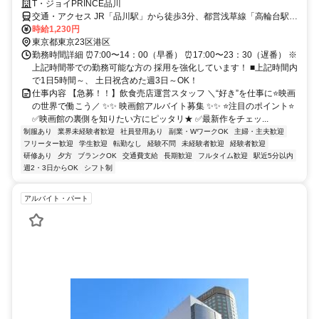
T・ジョイPRINCE品川
交通・アクセス JR「品川駅」から徒歩3分、都営浅草線「高輪台駅」
から徒歩12分、JR「高輪ゲートウェイ駅」から徒歩16分、「品川駅
時給1,230円
高輪口」バス停から徒歩4分
東京都東京23区港区
勤務時間詳細 ⏰7:00〜14：00（早番） ⏰17:00〜23：30（遅番） ※
上記時間帯での勤務可能な方の 採用を強化しています！ ■上記時間内
で1日5時間～、 土日祝含めた週3日～OK！
仕事内容 【急募！！】飲食売店運営スタッフ ＼“好き”を仕事に⭐映画
の世界で働こう／ ✨✨ 映画館アルバイト募集 ✨✨ ⭐注目のポイント⭐
✅映画館の裏側を知りたい方にピッタリ★ ✅最新作をチェッ...
制服あり
業界未経験者歓迎
社員登用あり
副業・WワークOK
主婦・主夫歓迎
フリーター歓迎
学生歓迎
転勤なし
経験不問
未経験者歓迎
経験者歓迎
研修あり
夕方
ブランクOK
交通費支給
長期歓迎
フルタイム歓迎
駅近5分以内
週2・3日からOK
シフト制
アルバイト・パート