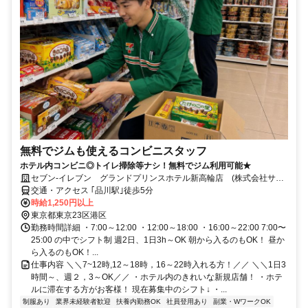
無料でジムも使えるコンビニスタッフ
ホテル内コンビニ◎トイレ掃除等ナシ！無料でジム利用可能★
セブン-イレブン グランドプリンスホテル新高輪店 (株式会社サワ
モト)
交通・アクセス ｢品川駅｣徒歩5分
時給1,250円以上
東京都東京23区港区
勤務時間詳細 ・7:00～12:00 ・12:00～18:00 ・16:00～22:00 7:00〜
25:00 の中でシフト制 週2日、1日3h～OK 朝から入るのもOK！ 昼か
ら入るのもOK！...
仕事内容 ＼＼7~12時,12～18時，16～22時入れる方！／／ ＼＼1日3
時間～、週２，3～OK／／ ・ホテル内のきれいな新規店舗！ ・ホテ
ルに滞在する方がお客様！ 現在募集中のシフト↓ ・...
制服あり
業界未経験者歓迎
扶養内勤務OK
社員登用あり
副業・WワークOK