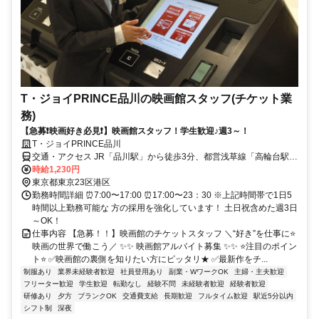
T・ジョイPRINCE品川の映画館スタッフ(チケット業
務)
【急募❗映画好き必見❗】映画館スタッフ！学生歓迎♪週3～！
T・ジョイPRINCE品川
交通・アクセス JR「品川駅」から徒歩3分、都営浅草線「高輪台駅」
から徒歩12分、JR「高輪ゲートウェイ駅」から徒歩16分、「品川駅
時給1,230円
高輪口」バス停から徒歩4分
東京都東京23区港区
勤務時間詳細 ⏰7:00〜17:00 ⏰17:00〜23：30 ※上記時間帯で1日5
時間以上勤務可能な 方の採用を強化しています！ 土日祝含めた週3日
～OK！
仕事内容 【急募！！】映画館のチケットスタッフ ＼“好き”を仕事に⭐
映画の世界で働こう／ ✨✨ 映画館アルバイト募集 ✨✨ ⭐注目のポイン
ト⭐ ✅映画館の裏側を知りたい方にピッタリ★ ✅最新作をチ...
制服あり
業界未経験者歓迎
社員登用あり
副業・WワークOK
主婦・主夫歓迎
フリーター歓迎
学生歓迎
転勤なし
経験不問
未経験者歓迎
経験者歓迎
研修あり
夕方
ブランクOK
交通費支給
長期歓迎
フルタイム歓迎
駅近5分以内
シフト制
深夜