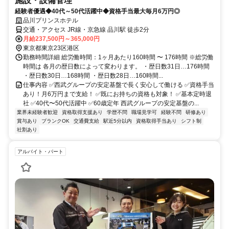
施設・設備管理
経験者優遇◆40代～50代活躍中◆資格手当最大毎月6万円◎
品川プリンスホテル
交通・アクセス JR線・京急線 品川駅 徒歩2分
月給237,500円～365,000円
東京都東京23区港区
勤務時間詳細 総労働時間：1ヶ月あたり160時間 〜 176時間 ※総労働
時間は 各月の歴日数によって変わります。 ・歴日数31日…176時間
・歴日数30日…168時間 ・歴日数28日…160時間...
仕事内容 ✅西武グループの安定基盤で長く安心して働ける ✅資格手当
あり！月6万円まで支給！ ✅既にお持ちの資格も対象！ ✅基本定時退
社 ✅40代〜50代活躍中 ✅60歳定年 西武グループの安定基盤の...
業界未経験者歓迎
資格取得支援あり
学歴不問
職場見学可
経験不問
研修あり
賞与あり
ブランクOK
交通費支給
駅近5分以内
資格取得手当あり
シフト制
社割あり
アルバイト・パート