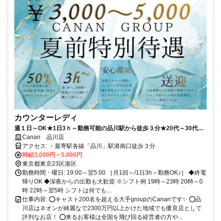
カウンターレディ
週１日～OK★1日3ｈ～勤務可能の品川駅から徒歩３分★20代～30代が
大活躍のグループ優良店！
Canan 品川店
アクセス: ・最寄駅各線「品川」駅港南口徒歩３分
時給3,000円～5,000円
東京都東京23区港区
勤務時間・曜日: 19:00～翌5:00 ［月1回～/1日3h～勤務OK♪］ ◆終電
帰りOK ◆深夜からの出勤も大歓迎 ※シフト例 19時～23時 20時～0
時 22時～翌5時 シフトは何でも...
仕事内容: ⭕キャスト200名を超える大手groupのCananです✨ ⭕品
川店はネオンが綺麗なで2300万円以上かけた地域でも優良店として
評判なお店！ ⭕来るお客様は全国を飛び回る経営者の方や...