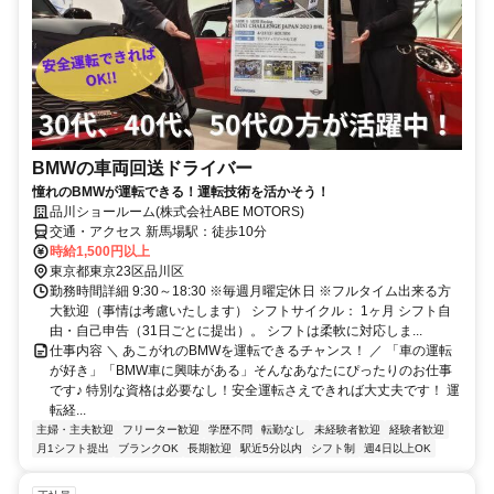
BMWの車両回送ドライバー
憧れのBMWが運転できる！運転技術を活かそう！
品川ショールーム(株式会社ABE MOTORS)
交通・アクセス 新馬場駅：徒歩10分
時給1,500円以上
東京都東京23区品川区
勤務時間詳細 9:30～18:30 ※毎週月曜定休日 ※フルタイム出来る方
大歓迎（事情は考慮いたします） シフトサイクル： 1ヶ月 シフト自
由・自己申告（31日ごとに提出）。 シフトは柔軟に対応しま...
仕事内容 ＼ あこがれのBMWを運転できるチャンス！ ／ 「車の運転
が好き」「BMW車に興味がある」そんなあなたにぴったりのお仕事
です♪ 特別な資格は必要なし！安全運転さえできれば大丈夫です！ 運
転経...
主婦・主夫歓迎
フリーター歓迎
学歴不問
転勤なし
未経験者歓迎
経験者歓迎
月1シフト提出
ブランクOK
長期歓迎
駅近5分以内
シフト制
週4日以上OK