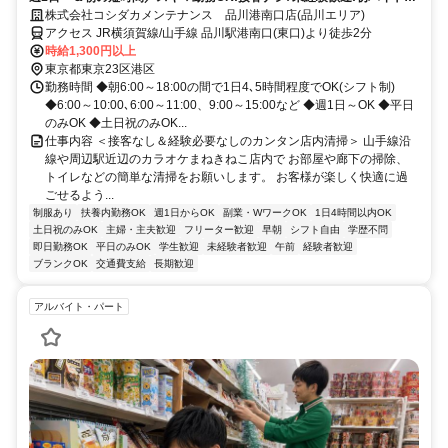
初パートにもピッタリ★簡単もくもくお掃除専属スタッフ!
株式会社コシダカメンテナンス 品川港南口店(品川エリア)
アクセス JR横須賀線/山手線 品川駅港南口(東口)より徒歩2分
時給1,300円以上
東京都東京23区港区
勤務時間 ◆朝6:00～18:00の間で1日4､5時間程度でOK(シフト制)
◆6:00～10:00､6:00～11:00、9:00～15:00など ◆週1日～OK ◆平日
のみOK ◆土日祝のみOK...
仕事内容 ＜接客なし＆経験必要なしのカンタン店内清掃＞ 山手線沿
線や周辺駅近辺のカラオケまねきねこ店内で お部屋や廊下の掃除、
トイレなどの簡単な清掃をお願いします。 お客様が楽しく快適に過
ごせるよう...
制服あり
扶養内勤務OK
週1日からOK
副業・WワークOK
1日4時間以内OK
土日祝のみOK
主婦・主夫歓迎
フリーター歓迎
早朝
シフト自由
学歴不問
即日勤務OK
平日のみOK
学生歓迎
未経験者歓迎
午前
経験者歓迎
ブランクOK
交通費支給
長期歓迎
アルバイト・パート