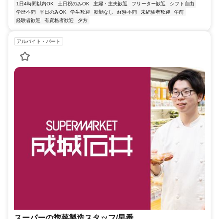
1日4時間以内OK
土日祝のみOK
主婦・主夫歓迎
フリーター歓迎
シフト自由
学歴不問
平日のみOK
学生歓迎
転勤なし
経験不問
未経験者歓迎
午前
経験者歓迎
有資格者歓迎
夕方
アルバイト・パート
スーパーの惣菜製造スタッフ/早番