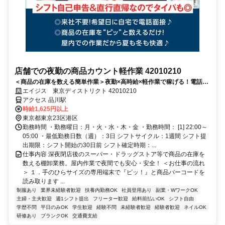
店舗での夜勤の商品カウント軽作業 42010210
＜商品の在庫を数える簡単作業＞夜勤×高時給×軽作業で稼げる！電話面
接で来社＆履歴書不要！
エイジス 東京ディストリクト 42010210
アクセス 品川駅
時給1,625円以上
東京都東京23区港区
勤務時間 ・勤務曜日：月・火・水・木・金 ・勤務時間： [1] 22:00～
05:00 ・最低勤務日数（週）：3日 シフトサイクル：1週間 シフト提
出期限：シフト開始の30日前 シフト確定時期：...
仕事内容 深夜閉店後のスーパー・ドラッグストア等で商品の在庫を
数える棚卸業務。屋内作業で夜間でも安心・安全！ ＜お仕事の流れ
＞ １．手のひらサイズの専用端末で『ピッ！』と商品バーコードを
読み取ります ...
制服あり
業界未経験者歓迎
扶養内勤務OK
社員登用あり
副業・WワークOK
主婦・主夫歓迎
週1シフト提出
フリーター歓迎
給料前払いOK
シフト自由
学歴不問
平日のみOK
学生歓迎
経験不問
未経験者歓迎
経験者歓迎
ネイルOK
研修あり
ブランクOK
交通費支給