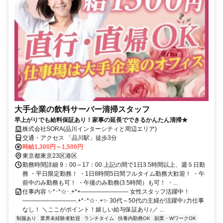
大手企業の飲料サーバー清掃スタッフ
早上がりでも給料保証あり！家事の延長でできるかんたん清掃★
株式会社SORA(品川インターシティと周辺エリア)
交通・アクセス 「品川駅」徒歩3分
時給1,300円～1,500円
東京都東京23区港区
勤務時間詳細 9：00～17：00 上記の間で1日3.5時間以上、週５日勤
務 ・平日限定勤務！ ・1日8時間5日間フルタイム勤務大歓迎！ ・午
前中のみ勤務も可！ ・午後のみ勤務(3.5時間）も可！ ・...
仕事内容 ✨*･*☆･.+*+―――――――― 女性スタッフ活躍中！
―――――――――.+*･*☆･.+✨ 30代～50代の主婦が活躍中♪力仕事
なし！ ＼ここがポイント！嬉しい給与保証あり♪／ ...
制服あり
業界未経験者歓迎
ランチタイム
扶養内勤務OK
副業・WワークOK