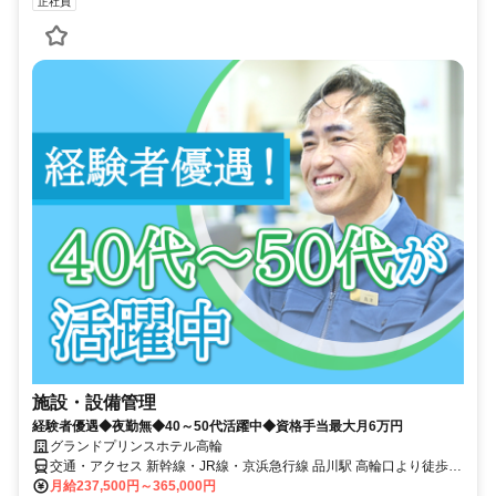
正社員
施設・設備管理
経験者優遇◆夜勤無◆40～50代活躍中◆資格手当最大月6万円
グランドプリンスホテル高輪
交通・アクセス 新幹線・JR線・京浜急行線 品川駅 高輪口より徒歩5
分／都営地下鉄浅草線 高輪台駅 A1出口より徒歩約3分
月給237,500円～365,000円