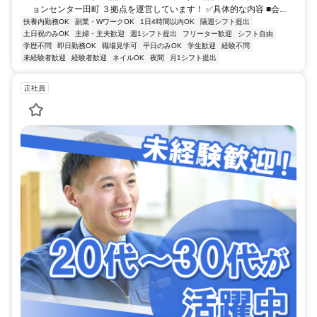
ョンセンター田町 ３拠点を運営しています！ ✅具体的な内容 ■会...
扶養内勤務OK
副業・WワークOK
1日4時間以内OK
隔週シフト提出
土日祝のみOK
主婦・主夫歓迎
週1シフト提出
フリーター歓迎
シフト自由
学歴不問
即日勤務OK
職場見学可
平日のみOK
学生歓迎
経験不問
未経験者歓迎
経験者歓迎
ネイルOK
夜間
月1シフト提出
正社員