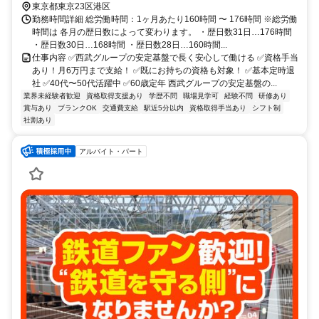
東京都東京23区港区
勤務時間詳細 総労働時間：1ヶ月あたり160時間 〜 176時間 ※総労働
時間は 各月の歴日数によって変わります。 ・歴日数31日…176時間
・歴日数30日…168時間 ・歴日数28日…160時間...
仕事内容 ✅西武グループの安定基盤で長く安心して働ける ✅資格手当
あり！月6万円まで支給！ ✅既にお持ちの資格も対象！ ✅基本定時退
社 ✅40代〜50代活躍中 ✅60歳定年 西武グループの安定基盤の...
業界未経験者歓迎
資格取得支援あり
学歴不問
職場見学可
経験不問
研修あり
賞与あり
ブランクOK
交通費支給
駅近5分以内
資格取得手当あり
シフト制
社割あり
アルバイト・パート