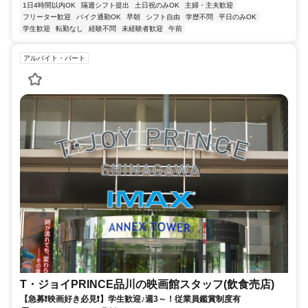
1日4時間以内OK
隔週シフト提出
土日祝のみOK
主婦・主夫歓迎
フリーター歓迎
バイク通勤OK
早朝
シフト自由
学歴不問
平日のみOK
学生歓迎
転勤なし
経験不問
未経験者歓迎
午前
アルバイト・パート
T・ジョイPRINCE品川の映画館スタッフ(飲食売店)
【急募❗映画好き必見❗】学生歓迎♪週3～！従業員鑑賞制度有