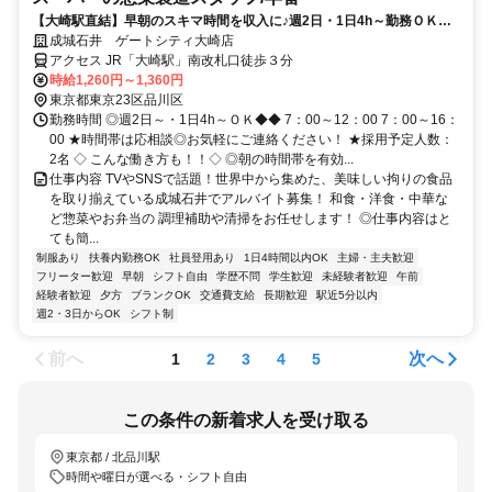
【大崎駅直結】早朝のスキマ時間を収入に♪週2日・1日4h～勤務ＯＫ｜1
日のスタートを有効活用しませんか？
成城石井 ゲートシティ大崎店
アクセス JR「大崎駅」南改札口徒歩３分
時給1,260円～1,360円
東京都東京23区品川区
勤務時間 ◎週2日～・1日4h～ＯＫ◆◆ 7：00～12：00 7：00～16：
00 ★時間帯は応相談◎お気軽にご連絡ください！ ★採用予定人数：
2名 ◇ こんな働き方も！！◇ ◎朝の時間帯を有効...
仕事内容 TVやSNSで話題！世界中から集めた、美味しい拘りの食品
を取り揃えている成城石井でアルバイト募集！ 和食・洋食・中華な
ど惣菜やお弁当の 調理補助や清掃をお任せします！ ◎仕事内容はと
ても簡...
制服あり
扶養内勤務OK
社員登用あり
1日4時間以内OK
主婦・主夫歓迎
フリーター歓迎
早朝
シフト自由
学歴不問
学生歓迎
未経験者歓迎
午前
経験者歓迎
夕方
ブランクOK
交通費支給
長期歓迎
駅近5分以内
週2・3日からOK
シフト制
前へ
次へ
1
2
3
4
5
この条件の新着求人を受け取る
東京都 / 北品川駅
時間や曜日が選べる・シフト自由