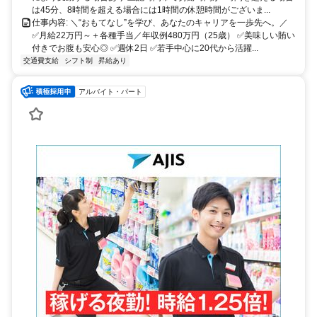
は45分、8時間を超える場合には1時間の休憩時間がございま...
仕事内容: ＼“おもてなし”を学び、あなたのキャリアを一歩先へ。／
✅月給22万円～＋各種手当／年収例480万円（25歳） ✅美味しい賄い
付きでお腹も安心◎ ✅週休2日 ✅若手中心に20代から活躍...
交通費支給
シフト制
昇給あり
アルバイト・パート