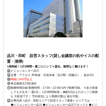
品川・田町 設営スタッフ(貸し会議室の机やイスの配
置・清掃)
⭐高時給！1日3時間～週ごとにシフト提出。無理なく働けます！
ビジョンセンター品川
交通・アクセス JR各線・京急本線「品川駅（高輪口）」 徒歩3分
時給1,500円以上
東京都東京23区港区
勤務時間詳細 勤務時間：17:00～22:00の内で勤務可能。 ※多少前後
しても大丈夫！ 週2日～ 1日3時間程度～ ■週4日以上のガッツリ勤務
も 大歓迎です！ 予約状況により勤務日数は 減る可能...
仕事内容 ⭐品川・田町エリアで設営スタッフ募集⭐ エリアでは・・・
◆ビジョンセンター品川 ◆ビジョンセンター品川アネックス ◆ビジ