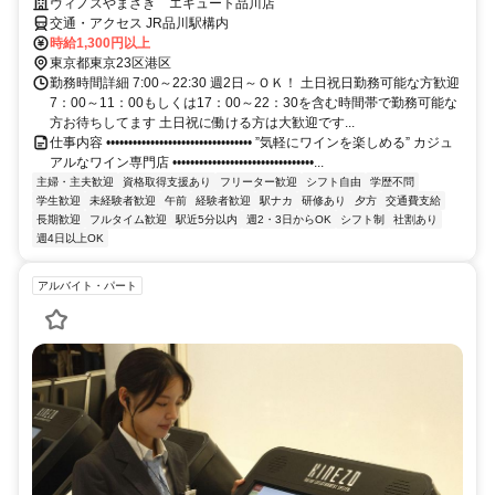
ヴィノスやまざき エキュート品川店
交通・アクセス JR品川駅構内
時給1,300円以上
東京都東京23区港区
勤務時間詳細 7:00～22:30 週2日～ＯＫ！ 土日祝日勤務可能な方歓迎
7：00～11：00もしくは17：00～22：30を含む時間帯で勤務可能な
方お待ちしてます 土日祝に働ける方は大歓迎です...
仕事内容 ••••••••••••••••••••••••••••••••• ”気軽にワインを楽しめる” カジュ
アルなワイン専門店 ••••••••••••••••••••••••••••••••...
主婦・主夫歓迎
資格取得支援あり
フリーター歓迎
シフト自由
学歴不問
学生歓迎
未経験者歓迎
午前
経験者歓迎
駅ナカ
研修あり
夕方
交通費支給
長期歓迎
フルタイム歓迎
駅近5分以内
週2・3日からOK
シフト制
社割あり
週4日以上OK
アルバイト・パート