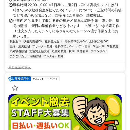
勤務時間 22:00～0:00 ※1日3h～、週2日～OK ※高校生シフトは21
時まで(深夜勤務発生を防ぐため) ＊シフトについて ・上記時間の前後
など希望がある場合など、面接時にご希望の「勤務曜日...
仕事内容 ＼集中して働ける夜の厨房／ 簡単な調理対応、洗い物、厨
房の清掃、 翌日の準備作業なども行います。 ＊誰でもできる寿司作
り 注文が入ったらシャリにネタをのせてレーンへ流す作業を主にお
願いしま...
制服あり
扶養内勤務OK
社員登用あり
1日4時間以内OK
土日祝のみOK
主婦・主夫歓迎
フリーター歓迎
給料前払いOK
シフト自由
学歴不問
学生歓迎
未経験者歓迎
交通費全額支給
経験者歓迎
夜間
研修あり
ブランクOK
まかないあり
長期歓迎
フルタイム歓迎
同じ企業の求人
アルバイト・パート