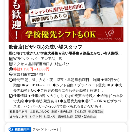
飲食店(ピザバル)の洗い場スタッフ
夏に向けて稼ぎたい学生大募集★洗い場募集★絶品まかない有★髪型・
髪色自由★履歴書不要
WPピッツァバ― アレア品川店
アクセス 品川駅港南口より徒歩1分
時給1,350円～1,688円
東京都東京23区港区
時間帯 朝、昼、夕方・夜、深夜・早朝 勤務曜日・時間 ★週2日から
勤務OK★ 10:00～23:30 ◆シフト自由！プライベート優先OK★ ◆扶
養内勤務もOK ◆ご家庭の都合に合わせた勤務も歓迎！...
仕事情報 ● 仕事内容 ＼大手ならではの充実の待遇／ ◆給与は1分単位
で支給 ◆食事補助(規定あり) ◆交通費支給◆週2日～OK ★ピザやパ
スタ、ハンバーガーが 200円で食べられるまかないあり...
社員登用あり
土日祝のみOK
主婦・主夫歓迎
学生歓迎
交通費支給
まかないあり
シフト制
社割あり
高校生歓迎
髪型・髪色自由
アルバイト・パート