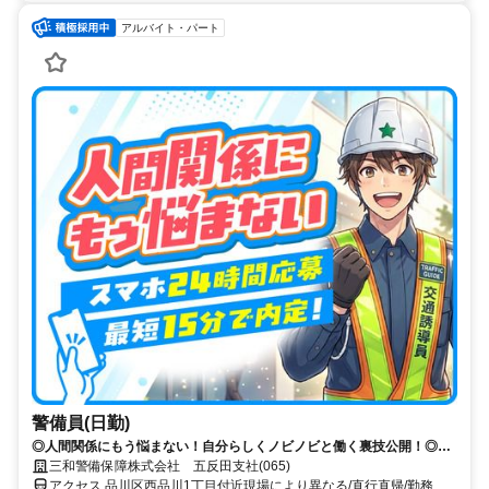
アルバイト・パート
警備員(日勤)
◎人間関係にもう悩まない！自分らしくノビノビと働く裏技公開！◎ス
マホ応募から電話面接で最短15分で内定！
三和警備保障株式会社 五反田支社(065)
アクセス 品川区西品川1丁目付近現場により異なる/直行直帰/勤務地