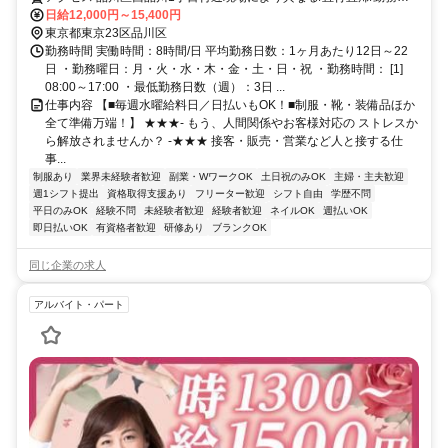
相談可■電話面接■来社不要
日給12,000円～15,400円
東京都東京23区品川区
勤務時間 実働時間：8時間/日 平均勤務日数：1ヶ月あたり12日～22
日 ・勤務曜日：月・火・水・木・金・土・日・祝 ・勤務時間： [1]
08:00～17:00 ・最低勤務日数（週）：3日 ...
仕事内容 【■毎週水曜給料日／日払いもOK！■制服・靴・装備品ほか
全て準備万端！】 ★★★- もう、人間関係やお客様対応の ストレスか
ら解放されませんか？ -★★★ 接客・販売・営業など人と接する仕
事...
制服あり
業界未経験者歓迎
副業・WワークOK
土日祝のみOK
主婦・主夫歓迎
週1シフト提出
資格取得支援あり
フリーター歓迎
シフト自由
学歴不問
平日のみOK
経験不問
未経験者歓迎
経験者歓迎
ネイルOK
週払いOK
即日払いOK
有資格者歓迎
研修あり
ブランクOK
同じ企業の求人
アルバイト・パート