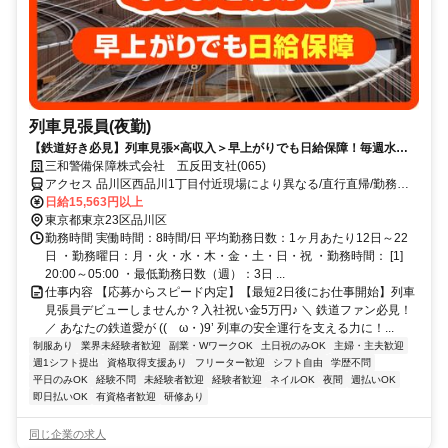
列車見張員(夜勤)
【鉄道好き必見】列車見張×高収入＞早上がりでも日給保障！毎週水曜
が給料日！日払いもOK！
三和警備保障株式会社 五反田支社(065)
アクセス 品川区西品川1丁目付近現場により異なる/直行直帰/勤務地
相談可■電話面接■来社不要
日給15,563円以上
東京都東京23区品川区
勤務時間 実働時間：8時間/日 平均勤務日数：1ヶ月あたり12日～22
日 ・勤務曜日：月・火・水・木・金・土・日・祝 ・勤務時間： [1]
20:00～05:00 ・最低勤務日数（週）：3日 ...
仕事内容 【応募からスピード内定】【最短2日後にお仕事開始】列車
見張員デビューしませんか？入社祝い金5万円♪ ＼ 鉄道ファン必見！
／ あなたの鉄道愛が ((ゝω・)9’ 列車の安全運行を支える力に！...
制服あり
業界未経験者歓迎
副業・WワークOK
土日祝のみOK
主婦・主夫歓迎
週1シフト提出
資格取得支援あり
フリーター歓迎
シフト自由
学歴不問
平日のみOK
経験不問
未経験者歓迎
経験者歓迎
ネイルOK
夜間
週払いOK
即日払いOK
有資格者歓迎
研修あり
同じ企業の求人