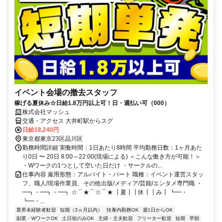
イベント会場の撤去スタッフ
稼げる夏休み☆日給1.8万円以上可！日・週払い可（000）
株式会社マッシュ
交通・アクセス 大井町駅からスグ
日給18,240円
東京都東京23区品川区
勤務時間詳細 実働時間：1日あたり8時間 平均勤務日数：1ヶ月あた
り0日 〜 20日 8:00～22:00(現場による) ＜こんな働き方が可能！＞
・Wワークの1つとして空いた日だけ ・サークルの...
仕事内容 雇用形態：アルバイト・パート 職種：イベント運営スタッ
フ、職人/現場作業員、その他出版/メディア/芸能/エンタメ専門職 ・
━┓・━┓・━┓ ☆⌒★⌒☆⌒★ ┃夏┃┃休┃┃み┃ ┗━・
┗━・...
業界未経験者歓迎
短期（3ヵ月以内）
扶養内勤務OK
週1日からOK
副業・WワークOK
土日祝のみOK
主婦・主夫歓迎
フリーター歓迎
短期
早朝