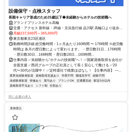
設備保守・点検スタッフ
長期キャリア形成のため35歳以下◆未経験からホテルの技術職へ
グランドプリンスホテル高輪
交通・アクセス 新幹線・JR線・京浜急行線 品川駅 高輪口より徒歩5
分／都営地下鉄浅草線 高輪台駅 A1出口より徒歩約3分
月給237,500円～365,000円
東京都東京23区港区
勤務時間詳細 総労働時間：1ヶ月あたり160時間 〜 176時間 ※総労働
時間は 各月の歴日数によって変わります。 ・歴日数31日…176時間
・歴日数30日…168時間 ・歴日数28日…160時間...
仕事内容 ✅未経験から“ホテルの技術職”へ！ ✅国家資格取得を会社が
全面支援 ✅西武グループの正社員として長く安心して働ける ✅20
代〜30代が活躍中！ ✅定時退社で残業ほぼなし！ 【仕事内容】 ―...
業界未経験者歓迎
資格取得支援あり
学歴不問
職場見学可
経験不問
未経験者歓迎
研修あり
賞与あり
ブランクOK
交通費支給
駅近5分以内
資格取得手当あり
シフト制
社割あり
同じ企業の求人
業務委託