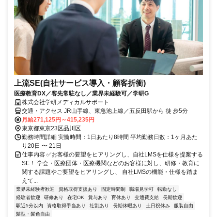
上流SE(自社サービス導入・顧客折衝)
医療教育DX／客先常駐なし／業界未経験可／学研G
株式会社学研メディカルサポート
交通・アクセス JR山手線、東急池上線／五反田駅から 徒 歩5分
月給271,125円～415,235円
東京都東京23区品川区
勤務時間詳細 実働時間：1日あたり8時間 平均勤務日数：1ヶ月あた
り20日 〜 21日
仕事内容 ✅️お客様の要望をヒアリングし、自社LMSを仕様を提案する
SE！ 学会・医療団体・医療機関などのお客様に対し、研修・教育に
関する課題やご要望をヒアリングし、 自社LMSの機能・仕様を踏ま
えて...
業界未経験者歓迎
資格取得支援あり
固定時間制
職場見学可
転勤なし
経験者歓迎
研修あり
在宅OK
賞与あり
育休あり
交通費支給
長期歓迎
駅近5分以内
資格取得手当あり
社割あり
長期休暇あり
土日祝休み
服装自由
髪型・髪色自由