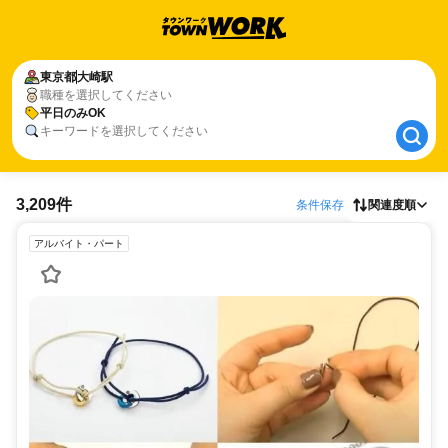
東京都
東京都
大崎駅
大崎駅
職種を選択してください
平日のみOK
平日のみOK
キーワードを選択してください
3,209件
条件保存
関連度順
アルバイト・パート