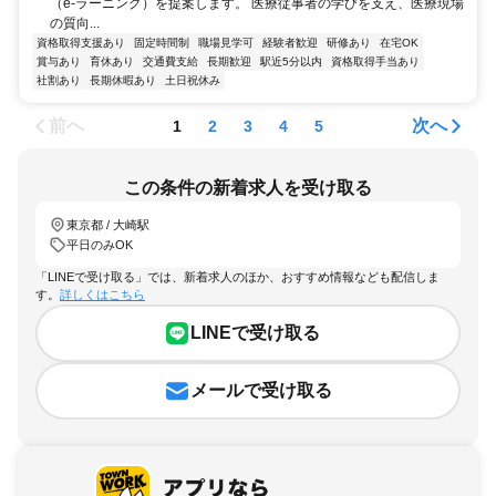
（e-ラーニング）を提案します。 医療従事者の学びを支え、医療現場
の質向...
資格取得支援あり
固定時間制
職場見学可
経験者歓迎
研修あり
在宅OK
賞与あり
育休あり
交通費支給
長期歓迎
駅近5分以内
資格取得手当あり
社割あり
長期休暇あり
土日祝休み
前へ
次へ
1
2
3
4
5
この条件の新着求人を受け取る
東京都 / 大崎駅
平日のみOK
「LINEで受け取る」では、新着求人のほか、おすすめ情報なども配信しま
す。
詳しくはこちら
LINEで受け取る
メールで受け取る