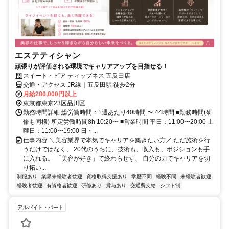
エステティシャン
頑張りが評価される環境でキャリアアップを目指せる！
スイート・ピア ティップネス 五反田店
交通・アクセス JR線｜五反田駅 徒歩2分
月給280,000円以上
東京都東京23区品川区
勤務時間詳細 総労働時間：1週あたり40時間 〜 44時間 ■勤務時間(研
修も同様) 所定労働時間8h 10:20〜 ■営業時間 平日：11:00〜20:00 土
曜日：11:00〜19:00 日・...
仕事内容 ＼美容業界で本気でキャリアを築きたい方／ ただ施術を行
うだけではなく、 20代のうちに、技術も、収入も、ポジションも手
に入れる。 「美容が好き」で終わらせず、 自分の力でキャリアを切
り拓い...
制服あり
業界未経験者歓迎
資格取得支援あり
学歴不問
経験不問
未経験者歓迎
経験者歓迎
有資格者歓迎
研修あり
賞与あり
交通費支給
シフト制
アルバイト・パート