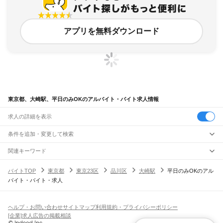
アプリを無料ダウンロード
東京都、大崎駅、平日のみOKのアルバイト・バイト求人情報
求人の詳細を表示
条件を追加・変更して検索
市区町村を追加・変更
関連キーワード
完全在宅ワーク 全国
シール貼り 在宅
現在地周辺
ガチャガチャ
犬カフェ
東京都
駅を追加・変更
バイトTOP
東京都
東京23区
品川区
大崎駅
平日のみOKのアル
東京都
すべて
バイト・バイト・求人
東京23区
すべて
職種を追加・変更
JR東海道本線(東京～熱海)
千代田区
中央区
港区
新宿区
文京区
台東区
墨田区
江東区
品川区
目黒区
大田区
東京駅
新橋駅
品川駅
飲食・フードサービス
世田谷区
渋谷区
中野区
杉並区
豊島区
北区
荒川区
板橋区
練馬区
足立区
葛飾区
特徴を追加・変更
飲食・フードサービス
江戸川区
すべて
ヘルプ・お問い合わせ
サイトマップ
利用規約・プライバシーポリシー
JR山手線
ホールスタッフ
キッチンスタッフ
皿洗い・洗い場
精肉・鮮魚加工
給食調理
人気
[企業]求人広告の掲載相談
大崎駅
五反田駅
目黒駅
恵比寿駅
渋谷駅
原宿駅
代々木駅
新宿駅
新大久保駅
八王子市
立川市
武蔵野市
三鷹市
青梅市
府中市
昭島市
調布市
町田市
小金井市
雇用形態を追加・変更
パン屋（ベーカリー）
フードカウンター販売員
バー（BAR）・バーテンダー
日払いOK
高校生歓迎
学生歓迎
深夜の仕事
髪型・髪色自由
ひげOK
ネイルOK