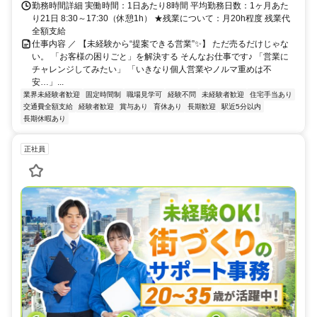
勤務時間詳細 実働時間：1日あたり8時間 平均勤務日数：1ヶ月あた
り21日 8:30～17:30（休憩1h） ★残業について：月20h程度 残業代
全額支給
仕事内容 ／ 【未経験から“提案できる営業”✨】 ただ売るだけじゃな
い。 「お客様の困りごと」を解決する そんなお仕事です♪ 「営業に
チャレンジしてみたい」 「いきなり個人営業やノルマ重めは不
安…」...
業界未経験者歓迎
固定時間制
職場見学可
経験不問
未経験者歓迎
住宅手当あり
交通費全額支給
経験者歓迎
賞与あり
育休あり
長期歓迎
駅近5分以内
長期休暇あり
正社員