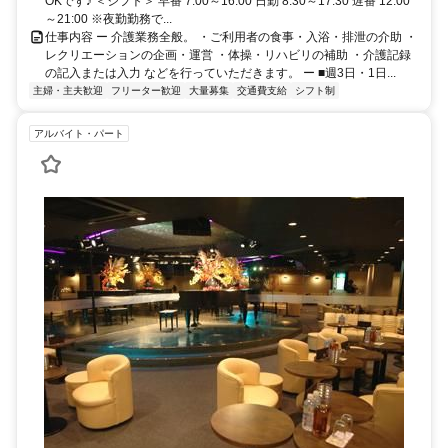
OKです♪ ＜シフト＞ 早番 7:00～16:00 日勤 8:30～17:30 遅番 12:00
～21:00 ※夜勤勤務で...
仕事内容 ー 介護業務全般。 ・ご利用者の食事・入浴・排泄の介助 ・
レクリエーションの企画・運営 ・体操・リハビリの補助 ・介護記録
の記入または入力 などを行っていただきます。 ー ■週3日・1日...
主婦・主夫歓迎
フリーター歓迎
大量募集
交通費支給
シフト制
アルバイト・パート