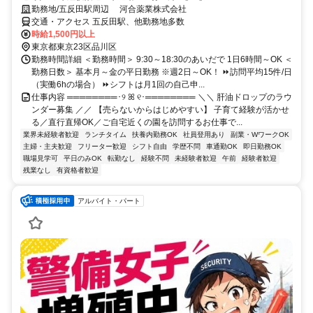
勤務地/五反田駅周辺 河合薬業株式会社
交通・アクセス 五反田駅、他勤務地多数
時給1,500円以上
東京都東京23区品川区
勤務時間詳細 ＜勤務時間＞ 9:30～18:30のあいだで 1日6時間～OK ＜
勤務日数＞ 基本月～金の平日勤務 ※週2日～OK！ ⏩訪問平均15件/日
（実働6hの場合） ⏩シフトは月1回の自己申...
仕事内容 ════════･୨ ꕤ ୧･════════ ＼＼ 肝油ドロップのラウ
ンダー募集 ／／ 【売らないからはじめやすい】 子育て経験が活かせ
る／直行直帰OK／ご自宅近くの園を訪問するお仕事で...
業界未経験者歓迎
ランチタイム
扶養内勤務OK
社員登用あり
副業・WワークOK
主婦・主夫歓迎
フリーター歓迎
シフト自由
学歴不問
車通勤OK
即日勤務OK
職場見学可
平日のみOK
転勤なし
経験不問
未経験者歓迎
午前
経験者歓迎
残業なし
有資格者歓迎
アルバイト・パート