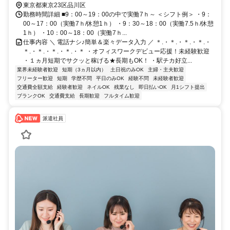
東京都東京23区品川区
勤務時間詳細 ■9：00～19：00の中で実働7ｈ～ ＜シフト例＞ ・9：
00～17：00（実働7ｈ/休憩1ｈ） ・9：30～18：00（実働7.5ｈ/休憩
1ｈ） ・10：00～18：00（実働7ｈ...
仕事内容 ＼ 電話ナシ♪簡単＆楽々データ入力 ／ ＊.・＊.・＊.・＊.・
＊.・＊.・＊.・＊.・＊ ・オフィスワークデビュー応援！未経験歓迎
・１ヵ月短期でサクッと稼げる★長期もOK！ ・駅チカ好立...
業界未経験者歓迎
短期（3ヵ月以内）
土日祝のみOK
主婦・主夫歓迎
フリーター歓迎
短期
学歴不問
平日のみOK
経験不問
未経験者歓迎
交通費全額支給
経験者歓迎
ネイルOK
残業なし
即日払いOK
月1シフト提出
ブランクOK
交通費支給
長期歓迎
フルタイム歓迎
派遣社員