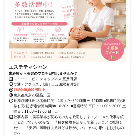
エステティシャン
未経験から美容のプロを目指しませんか？
スイート・ピア ティップネス 五反田店
交通・アクセス JR線｜五反田駅 徒歩2分
月給249,000円以上
東京都東京23区品川区
勤務時間詳細 総労働時間：1週あたり40時間 〜 44時間 ■勤務時間(研
修も同様) 所定労働時間8h 10:20〜 ■営業時間 平日：11:00〜20:00 土
曜日：11:00〜19:00 日・...
仕事内容 ＼美容業界が初めての方を歓迎します！／ 「今の仕事を続
けるだけでいいのかな」 「接客経験を活かして新しいことに挑戦し
たい」 「美容に興味はあるけど経験がない」 そんな想いをお持ちの
方へ ...