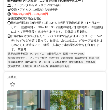
業界未経験でも大丈夫！エンタメ企業での事務デビュー！
サミーデジタルセキュリティ株式会社
交通・アクセス 大崎駅から徒歩6分
月給270,000円～300,000円
東京都東京23区品川区
勤務時間詳細 実働時間：1日あたり8時間 平均勤務日数：1ヶ月あた
り20日 勤務時間 9：30～18：30（実働8時間／休憩1時間） ※勤務地
によって若干前後する場合があります。 ◎残業は月10時...
仕事内容 遊技機(ぱちんこ、パチスロ)の品質管理やアプリ・ゲームの
デバッグなどを請け負っている当社。あなたには、グループ会社をは
じめとした派遣先にて、経理・人事など事務業務全般をお任せしま
す。 業界知...
業界未経験者歓迎
ランチタイム
社員登用あり
副業・WワークOK
資格取得支援あり
フリーター歓迎
学歴不問
固定時間制
職場見学可
経験不問
未経験者歓迎
経験者歓迎
ネイルOK
有資格者歓迎
食費補助あり
育休あり
交通費支給
長期歓迎
駅近5分以内
資格取得手当あり
正社員