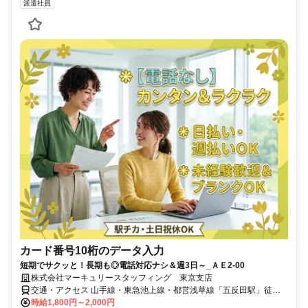
派遣社員
カード番号10桁のデータ入力
短期でサクッと！長期も◎電話対応ナシ＆週3日～_ＡＥ2-00
株式会社マーキュリースタッフィング 東京支店
交通・アクセス 山手線・東急池上線・都営浅草線「五反田駅」徒歩
５分
時給1,800円～2,000円