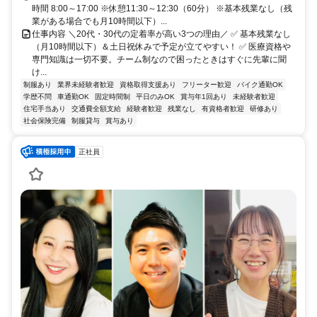
時間 8:00～17:00 ※休憩11:30～12:30（60分） ※基本残業なし（残
業がある場合でも月10時間以下）...
仕事内容 ＼20代・30代の定着率が高い3つの理由／ ✅ 基本残業なし
（月10時間以下）＆土日祝休みで予定が立てやすい！ ✅ 医療資格や
専門知識は一切不要。チーム制なので困ったときはすぐに先輩に聞
け...
制服あり
業界未経験者歓迎
資格取得支援あり
フリーター歓迎
バイク通勤OK
学歴不問
車通勤OK
固定時間制
平日のみOK
賞与年1回あり
未経験者歓迎
住宅手当あり
交通費全額支給
経験者歓迎
残業なし
有資格者歓迎
研修あり
社会保険完備
制服貸与
賞与あり
正社員