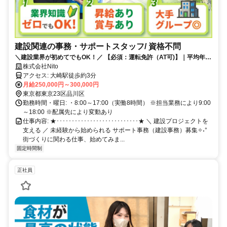
建設関連の事務・サポートスタッフ/ 資格不問
＼建設業界が初めてでもOK！／ 【必須：運転免許（AT可)】｜平均年齢
27歳｜サークル活動・資格支援制度あり｜昇給・賞与あり
株式会社Nito
アクセス: 大崎駅徒歩約3分
月給250,000円～300,000円
東京都東京23区品川区
勤務時間・曜日: ・8:00～17:00（実働8時間） ※担当業務により9:00
～18:00 ※配属先により変動あり
仕事内容: ★･･･････････････････････････★ ＼ 建設プロジェクトを
支える ／ 未経験から始められる サポート事務（建設事務）募集✧˖°
街づくりに関わる仕事、始めてみま...
固定時間制
正社員