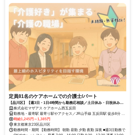
定員81名のケアホームでの介護士/パート
【品川区】【週3日・1日4時間から勤務応相談／土日休み・日祝休み応
相談】介護が楽に、楽しくなる！
株式会社マザアス ケアホーム西五反田
勤務地・最寄駅 最寄り駅やアクセス／JR山手線 五反田駅 徒歩8分 東
急目黒線 不動前駅 徒歩6分 【品川駅】から電車で17分 【渋谷駅】か
時給1,245円～1,385円
ら電車で17分
東京都東京23区品川区
勤務時間・期間 【勤務時間】 朝勤 昼勤 夕勤 夜勤 深夜 ■週3日勤務で