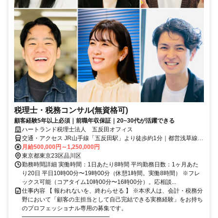
税理士・税務コンサル(無資格可)
顧客経験5年以上必須｜前職年収保証｜20~30代が活躍できる
ハートランド税理士法人 五反田オフィス
交通・アクセス JR山手線「五反田駅」より徒歩約1分｜都営浅草線
「五反田駅」より徒歩約1分｜東急池上線「五反田駅」より徒歩約5分
月給500,000円～1,250,000円
東京都東京23区品川区
勤務時間詳細 実働時間：1日あたり8時間 平均勤務日数：1ヶ月あた
り20日 平日10時00分〜19時00分（休憩1時間。実働8時間） ※フレ
ックス可能（コアタイム10時00分〜16時00分）。応相談...
仕事内容 【 報われないを、終わらせる 】 ※本求人は、会計・税務分
野において「顧客の主担当として自己完結できる実務経験」をお持ち
のプロフェッショナル専用の募集です。
━━━━━━━━━━━━━━━...