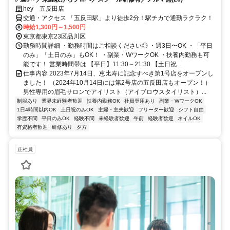
hey 五反田店
交通・アクセス 「五反田駅」より徒歩2分！駅チカで通勤ラクラク！
時給1,300円～1,500円
東京都東京23区品川区
勤務時間詳細 ・勤務時間はご相談ください◎ ・週3日〜OK ・「平日
のみ」「土日のみ」もOK！ ・副業・WワークOK ・扶養内勤務も可
能です！ 営業時間帯は 【平日】11:30～21:30 【土日祝...
仕事内容 2023年7月14日、恵比寿に記念すべき第1号店をオープンし
ました！ （2024年10月14日には第2号店の五反田店もオープン！）
男性専用の眉毛サロンでアイリスト（アイブロウスタイリスト）...
制服あり
業界未経験者歓迎
扶養内勤務OK
社員登用あり
副業・WワークOK
1日4時間以内OK
土日祝のみOK
主婦・主夫歓迎
フリーター歓迎
シフト自由
学歴不問
平日のみOK
経験不問
未経験者歓迎
午前
経験者歓迎
ネイルOK
有資格者歓迎
研修あり
夕方
正社員