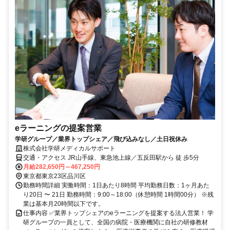
eラーニングの提案営業
学研グループ／業界トップシェア／飛び込みなし／土日祝休み
株式会社学研メディカルサポート
交通・アクセス JR山手線、東急池上線／五反田駅から 徒 歩5分
月給282,650円～467,250円
東京都東京23区品川区
勤務時間詳細 実働時間：1日あたり8時間 平均勤務日数：1ヶ月あた
り20日 〜 21日 勤務時間：9:00～18:00（休憩時間 1時間00分） ※残
業は基本月20時間以下です。
仕事内容 ✅業界トップシェアのeラーニングを提案する法人営業！ 学
研グループの一員として、全国の病院・医療機関に自社の研修教材