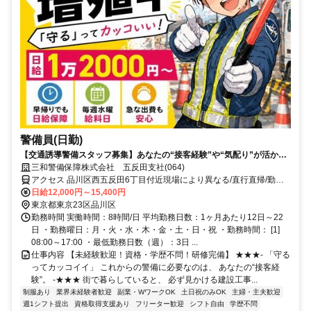
警備員(日勤)
【交通誘導警備スタッフ募集】あなたの“接客経験”や“気配り”が活かせ
ます！
三和警備保障株式会社 五反田支社(064)
アクセス 品川区西五反田6丁目付近現場により異なる/直行直帰/勤務
地相談可■電話面接■来社不要
日給12,000円～15,400円
東京都東京23区品川区
勤務時間 実働時間：8時間/日 平均勤務日数：1ヶ月あたり12日～22
日 ・勤務曜日：月・火・水・木・金・土・日・祝 ・勤務時間： [1]
08:00～17:00 ・最低勤務日数（週）：3日 ...
仕事内容 【未経験歓迎！資格・学歴不問！研修完備】 ★★★- 「守る
ってカッコイイ」 これからの警備に必要なのは、 あなたの“接客経
験”。 -★★★ 街で暮らしていると、 必ず見かける建設工事...
制服あり
業界未経験者歓迎
副業・WワークOK
土日祝のみOK
主婦・主夫歓迎
週1シフト提出
資格取得支援あり
フリーター歓迎
シフト自由
学歴不問