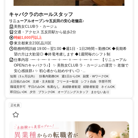
キャバクラのホールスタッフ
リニューアルオープン✨五反田の安心老舗店♪
美熟女CLUBラ・カージュ
交通・アクセス 五反田駅から徒歩2分
時給1,600円以上
東京都東京23区品川区
勤務時間詳細 19:00～翌1:00 ◆週1日・1日2時間～勤務OK ◆長期希
望の方は大歓迎◎ ◆終電考慮します ◆1週間毎のシフト制
仕事内容 ･━･✧･━･✧･━･✧･━･✧･━･✧･━･✧･━･ 【リニューアル
OPENのキャバクラ♪】 ✨ 美熟女CLUB ラ・カージュの運営 ✨ 老舗で
安心感抜群♪ ✨ 初心者から始めやすい◎ ･...
短期（3ヵ月以内）
扶養内勤務OK
週1日からOK
副業・WワークOK
土日祝のみOK
主婦・主夫歓迎
フリーター歓迎
シフト自由
学歴不問
職場見学可
平日のみOK
転勤なし
未経験者歓迎
経験者歓迎
ネイルOK
即日払いOK
夕方
ブランクOK
オープニングスタッフ
まかないあり
正社員