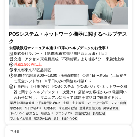
POSシステム・ネットワーク機器に関するヘルプデス
ク
未経験歓迎☆マニュアル通り♪IT系のヘルプデスクのお仕事！
株式会社ラポート【勤務地:東京都品川区西五反田7丁目】
交通・アクセス 東急目黒線「不動前駅」より徒歩5分 ・東急池上線
「大崎広小路駅」より徒歩7分・山手線／都営浅草線「五反田駅」よ
時給1,500円以上
り徒歩10分 ※JR「五反田駅」より無料シャトルバスあり
東京都東京23区品川区
勤務時間詳細 9:00〜18:00（実働8時間） ◇週4日〜週5日（土日祝含
む完全シフト制） ※平日のみの勤務も相談ＯＫ
仕事内容 【仕事内容】 POSシステム（POSレジ）や ネットワーク機
器に関する ヘルプデスク（一次受け） 店舗やお客様からの 電話問い
合わせに対し、 マニュアルに沿って 課題を電話口で解決するお...
業界未経験者歓迎
1日4時間以内OK
主婦・主夫歓迎
フリーター歓迎
シフト自由
学歴不問
平日のみOK
経験不問
未経験者歓迎
交通費全額支給
経験者歓迎
ネイルOK
残業なし
研修あり
ブランクOK
交通費支給
長期歓迎
フルタイム歓迎
駅近5分以内
週2・3日からOK
正社員