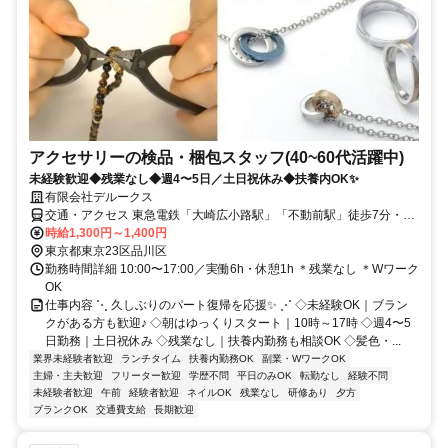
アクセサリーの検品・梱包スタッフ(40~60代活躍中)
未経験歓迎◆残業なし◆週4〜5日／土日祝休み◆扶養内OK✨
有限会社デルークス
交通・アクセス 東急電鉄「大崎広小路駅」「不動前駅」徒歩7分・JR
線「五反田駅」徒歩8分
時給1,300円～1,400円
東京都東京23区品川区
勤務時間詳細 10:00〜17:00／実働6h・休憩1h ＊残業なし ＊Wワーク
OK
仕事内容 ⋱ 久しぶりのパート復帰を応援✨ ⋰ ◇未経験OK｜ブラン
クがある方も歓迎♪ ◇朝はゆっくりスタート｜10時～17時 ◇週4〜5
日勤務｜土日祝休み ◇残業なし｜扶養内勤務も相談OK ◇髪色・...
業界未経験者歓迎
ランチタイム
扶養内勤務OK
副業・WワークOK
主婦・主夫歓迎
フリーター歓迎
学歴不問
平日のみOK
転勤なし
経験不問
未経験者歓迎
午前
経験者歓迎
ネイルOK
残業なし
研修あり
夕方
ブランクOK
交通費支給
長期歓迎