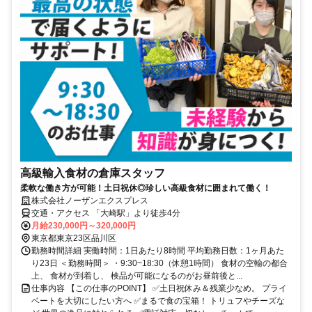
高級輸入食材の倉庫スタッフ
柔軟な働き方が可能！土日祝休◎珍しい高級食材に囲まれて働く！
株式会社ノーザンエクスプレス
交通・アクセス 「大崎駅」より徒歩4分
月給230,000円～320,000円
東京都東京23区品川区
勤務時間詳細 実働時間：1日あたり8時間 平均勤務日数：1ヶ月あた
り23日 ＜勤務時間＞ ・9:30~18:30（休憩1時間） 食材の空輸の都合
上、 食材が到着し、 検品が可能になるのがお昼前後と...
仕事内容 【この仕事のPOINT】 ✅土日祝休み＆残業少なめ。 プライ
ベートを大切にしたい方へ ✅まるで食の宝箱！ トリュフやチーズな