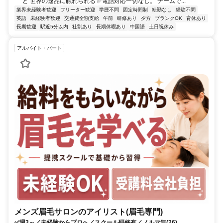
ど 世界の逸品に触れられる ✅電話対応一切なし。 チームで...
業界未経験者歓迎
フリーター歓迎
学歴不問
固定時間制
転勤なし
経験不問
英語
未経験者歓迎
交通費全額支給
午前
研修あり
夕方
ブランクOK
育休あり
長期歓迎
駅近5分以内
社割あり
長期休暇あり
中国語
土日祝休み
アルバイト・パート
メンズ眉毛サロンのアイリスト(眉毛専門)
✅週3～／未経験からプロへ／スクール研修有／ノルマ無(26)