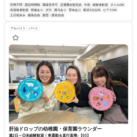
学歴不問
固定時間制
職場見学可
交通費全額支給
午前
経験者歓迎
ネイルOK
有資格者歓迎
研修あり
夕方
賞与あり
育休あり
駅近5分以内
ピアスOK
土日祝休み
服装自由
髪型・髪色自由
アルバイト・パート
肝油ドロップの幼稚園・保育園ラウンダー
週2日～◎未経験歓迎！車通勤＆直行直帰♪【03】