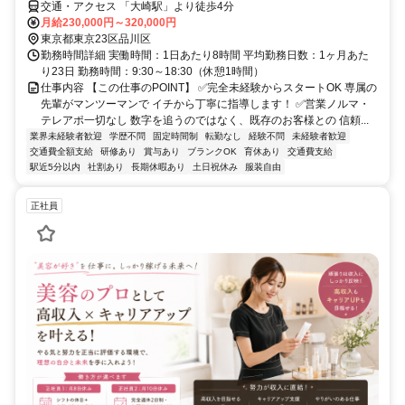
交通・アクセス 「大崎駅」より徒歩4分
月給230,000円～320,000円
東京都東京23区品川区
勤務時間詳細 実働時間：1日あたり8時間 平均勤務日数：1ヶ月あた
り23日 勤務時間：9:30～18:30（休憩1時間）
仕事内容 【この仕事のPOINT】 ✅完全未経験からスタートOK 専属の
先輩がマンツーマンで イチから丁寧に指導します！ ✅営業ノルマ・
テレアポ一切なし 数字を追うのではなく、既存のお客様との 信頼...
業界未経験者歓迎
学歴不問
固定時間制
転勤なし
経験不問
未経験者歓迎
交通費全額支給
研修あり
賞与あり
ブランクOK
育休あり
交通費支給
駅近5分以内
社割あり
長期休暇あり
土日祝休み
服装自由
正社員