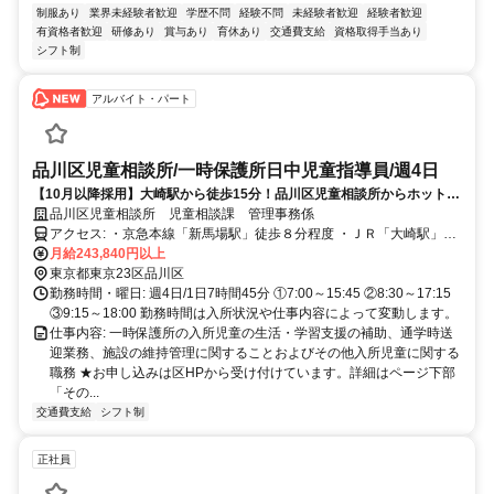
制服あり
業界未経験者歓迎
学歴不問
経験不問
未経験者歓迎
経験者歓迎
有資格者歓迎
研修あり
賞与あり
育休あり
交通費支給
資格取得手当あり
シフト制
アルバイト・パート
品川区児童相談所/一時保護所日中児童指導員/週4日
【10月以降採用】大崎駅から徒歩15分！品川区児童相談所からホットな
募集です！あなたの資格や経験を活かして子どもたちの笑顔を守りませ
品川区児童相談所 児童相談課 管理事務係
んか。
アクセス: ・京急本線「新馬場駅」徒歩８分程度 ・ＪＲ「大崎駅」徒
歩１５分程度 ・東急バス「新馬場駅前」徒歩５分程度
月給243,840円以上
東京都東京23区品川区
勤務時間・曜日: 週4日/1日7時間45分 ①7:00～15:45 ②8:30～17:15
③9:15～18:00 勤務時間は入所状況や仕事内容によって変動します。
仕事内容: 一時保護所の入所児童の生活・学習支援の補助、通学時送
迎業務、施設の維持管理に関することおよびその他入所児童に関する
職務 ★お申し込みは区HPから受け付けています。詳細はページ下部
「その...
交通費支給
シフト制
正社員