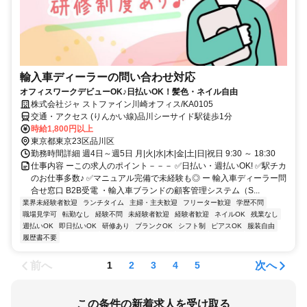
輸入車ディーラーの問い合わせ対応
オフィスワークデビューOK♪日払いOK！髪色・ネイル自由
株式会社ジャ ストファイン川崎オフィス/KA0105
交通・アクセス (りんかい線)品川シーサイド駅徒歩1分
時給1,800円以上
東京都東京23区品川区
勤務時間詳細 週4日～週5日 月|火|水|木|金|土|日|祝日 9:30 ～ 18:30
仕事内容 ーこの求人のポイント－－－ ✅日払い・週払いOK! ✅駅チカ
のお仕事多数♪ ✅マニュアル完備で未経験も◎ ー 輸入車ディーラー問
合せ窓口 B2B受電 ・輸入車ブランドの顧客管理システム（S...
業界未経験者歓迎
ランチタイム
主婦・主夫歓迎
フリーター歓迎
学歴不問
職場見学可
転勤なし
経験不問
未経験者歓迎
経験者歓迎
ネイルOK
残業なし
週払いOK
即日払いOK
研修あり
ブランクOK
シフト制
ピアスOK
服装自由
履歴書不要
前へ
次へ
1
2
3
4
5
この条件の新着求人を受け取る
東京都 / 天王洲アイル駅
研修あり
「LINEで受け取る」では、新着求人のほか、おすすめ情報なども配信しま
す。
詳しくはこちら