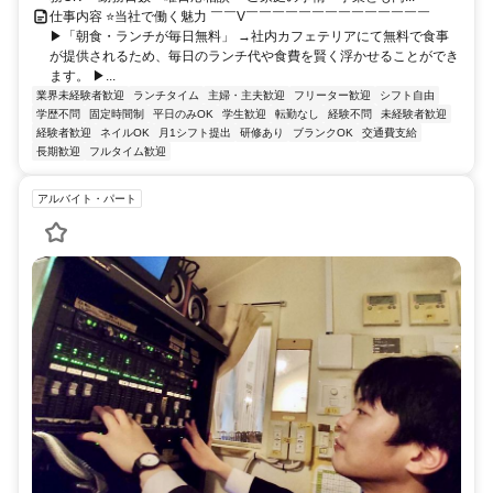
仕事内容 ⭐当社で働く魅力 ￣￣V￣￣￣￣￣￣￣￣￣￣￣￣￣￣
▶「朝食・ランチが毎日無料」 →社内カフェテリアにて無料で食事
が提供されるため、毎日のランチ代や食費を賢く浮かせることができ
ます。 ▶...
業界未経験者歓迎
ランチタイム
主婦・主夫歓迎
フリーター歓迎
シフト自由
学歴不問
固定時間制
平日のみOK
学生歓迎
転勤なし
経験不問
未経験者歓迎
経験者歓迎
ネイルOK
月1シフト提出
研修あり
ブランクOK
交通費支給
長期歓迎
フルタイム歓迎
アルバイト・パート