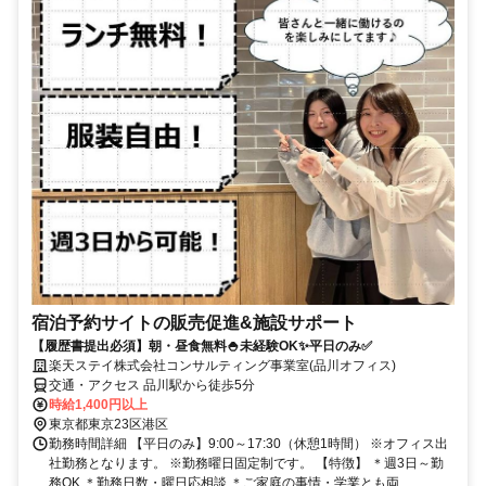
宿泊予約サイトの販売促進&施設サポート
【履歴書提出必須】朝・昼食無料🍚未経験OK✨平日のみ✅
楽天ステイ株式会社コンサルティング事業室(品川オフィス)
交通・アクセス 品川駅から徒歩5分
時給1,400円以上
東京都東京23区港区
勤務時間詳細 【平日のみ】9:00～17:30（休憩1時間） ※オフィス出
社勤務となります。 ※勤務曜日固定制です。 【特徴】 ＊週3日～勤
務OK ＊勤務日数・曜日応相談 ＊ご家庭の事情・学業とも両...