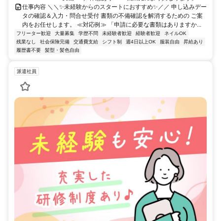
仕事内容 ＼＼✨未経験からのスタートにおすすめ✨️／／ 申し込みデー
タの確認＆入力・問合せ受付 書類の不備確認を解消するための ご案
内をお任せします。 ≪対応例≫ 「申請に必要な書類はありますか...
フリーター歓迎
大量募集
学歴不問
未経験者歓迎
経験者歓迎
ネイルOK
残業なし
社会保険完備
交通費支給
シフト制
週4日以上OK
服装自由
昇給あり
履歴書不要
髪型・髪色自由
派遣社員