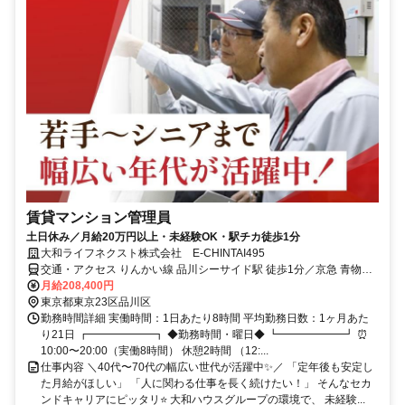
賃貸マンション管理員
土日休み／月給20万円以上・未経験OK・駅チカ徒歩1分
大和ライフネクスト株式会社 E-CHINTAI495
交通・アクセス りんかい線 品川シーサイド駅 徒歩1分／京急 青物横
丁駅 徒歩12分
月給208,400円
東京都東京23区品川区
勤務時間詳細 実働時間：1日あたり8時間 平均勤務日数：1ヶ月あた
り21日 ┏━━━━━━┓ ◆勤務時間・曜日◆ ┗━━━━━━┛ ⏰
10:00〜20:00（実働8時間） 休憩2時間 （12:...
仕事内容 ＼40代〜70代の幅広い世代が活躍中✨／ 「定年後も安定し
た月給がほしい」 「人に関わる仕事を長く続けたい！」 そんなセカ
ンドキャリアにピッタリ⭐ 大和ハウスグループの環境で、 未経験...