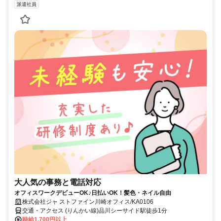
大人気の事務と電話対応
オフィスワークデビューOK♪日払いOK！髪色・ネイル自由
株式会社ジャ ストファイン川崎オフィス/KA0106
交通・アクセス (りんかい線)品川シーサイド駅徒歩1分
時給1,700円以上
東京都東京23区品川区
勤務時間詳細 週4日～週5日 月|火|水|木|金 9:00 ～ 18:00
仕事内容 ーこの求人のポイント－－－ ✅日払い・週払いOK! ✅駅チカ
のお仕事多数♪ ✅マニュアル完備で未経験も◎ ー データ入力ならび受
電対応と受電内容に伴う社内連携業務を担当 １．社内基幹シス...