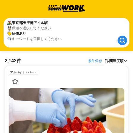
東京都
東京都
天王洲アイル駅
天王洲アイル駅
職種を選択してください
研修あり
研修あり
キーワードを選択してください
2,142件
条件保存
関連度順
アルバイト・パート