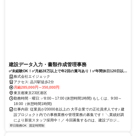
建設データ入力・書類作成管理事務
✅未経験OK！✅月給28万以上で年2回の賞与あり！✅年間休日120日以
上・土日祝休み♪
株式会社エイジェック
アクセス: 品川駅徒歩2分
月給285,000円～350,000円
東京都東京23区港区
勤務時間・曜日: ✅8:00～17:00 (休憩時間1時間) もしくは、9:00～
18:00（休憩時間1時間)
仕事内容: 従業員が20000名以上の 大手企業での正社員求人です♪ 建
設プロジェクト内での事務業務や管理業務の募集です！ ╲業績好調
により新規スタッフ採用中！／ㅤ 今回募集するのは、建設プロジ...
即日勤務OK
固定時間制
派遣社員