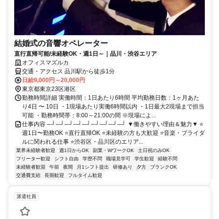
結婚式の音響オペレーター
直行直帰可能/未経験OK・週1日～｜品川・渋谷エリア
オフィスマズルカ
交通・アクセス 品川駅から徒歩1分
日給9,000円～20,000円
東京都東京23区港区
勤務時間詳細 実働時間：1日あたり6時間 平均勤務日数：1ヶ月あた
り4日 〜 10日 ・1現場あたり実働6時間以内 ・1日最大2現場まで担当
可能 ・勤務時間帯：8:00～21:00の間 ※現場によ...
仕事内容 ─┘─┘─┘─┘─┘─┘─┘─┘─┘ ▼働きやすい理由＆魅力▼ ⭐️
週1日〜勤務OK ⭐️直行直帰OK ⭐️未経験の方も大歓迎 ⭐️音楽・ブライダ
ルに関われる仕事 ⭐️渋谷区・品川区のエリア...
業界未経験者歓迎
週1日からOK
副業・WワークOK
土日祝のみOK
フリーター歓迎
シフト自由
学歴不問
職場見学可
学生歓迎
経験不問
未経験者歓迎
午前
夜間
月1シフト提出
研修あり
夕方
ブランクOK
交通費支給
長期歓迎
フルタイム歓迎
派遣社員