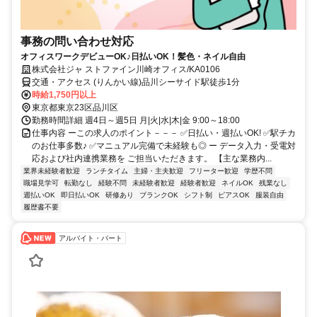
事務の問い合わせ対応
オフィスワークデビューOK♪日払いOK！髪色・ネイル自由
株式会社ジャ ストファイン川崎オフィス/KA0106
交通・アクセス (りんかい線)品川シーサイド駅徒歩1分
時給1,750円以上
東京都東京23区品川区
勤務時間詳細 週4日～週5日 月|火|水|木|金 9:00～18:00
仕事内容 ーこの求人のポイント－－－ ✅日払い・週払いOK! ✅駅チカ
のお仕事多数♪ ✅マニュアル完備で未経験も◎ ー データ入力・受電対
応および社内連携業務を ご担当いただきます。 【主な業務内...
業界未経験者歓迎
ランチタイム
主婦・主夫歓迎
フリーター歓迎
学歴不問
職場見学可
転勤なし
経験不問
未経験者歓迎
経験者歓迎
ネイルOK
残業なし
週払いOK
即日払いOK
研修あり
ブランクOK
シフト制
ピアスOK
服装自由
履歴書不要
アルバイト・パート