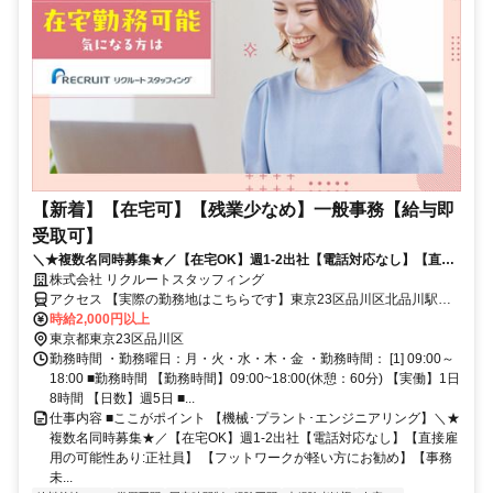
【新着】【在宅可】【残業少なめ】一般事務【給与即
受取可】
＼★複数名同時募集★／【在宅OK】週1-2出社【電話対応なし】【直接
雇用の可能性あり:正社員】【フットワークが軽い方にお勧め】【事務未
株式会社 リクルートスタッフィング
経験OK】
アクセス 【実際の勤務地はこちらです】東京23区品川区北品川駅徒
歩7分品川駅徒歩9分
時給2,000円以上
東京都東京23区品川区
勤務時間 ・勤務曜日：月・火・水・木・金 ・勤務時間： [1] 09:00～
18:00 ■勤務時間 【勤務時間】09:00~18:00(休憩：60分) 【実働】1日
8時間 【日数】週5日 ■...
仕事内容 ■ここがポイント 【機械･プラント･エンジニアリング】＼★
複数名同時募集★／【在宅OK】週1-2出社【電話対応なし】【直接雇
用の可能性あり:正社員】 【フットワークが軽い方にお勧め】【事務
未...