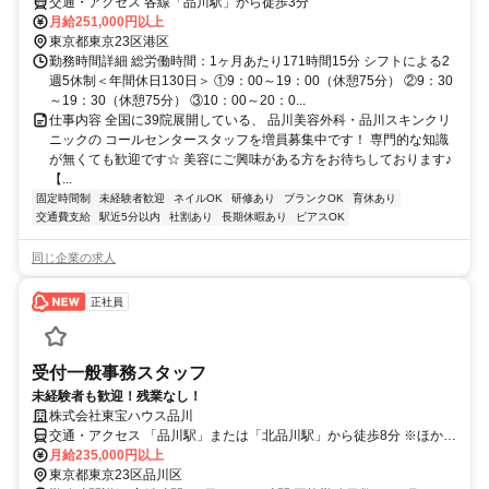
交通・アクセス 各線「品川駅」から徒歩3分
月給251,000円以上
東京都東京23区港区
勤務時間詳細 総労働時間：1ヶ月あたり171時間15分 シフトによる2
週5休制＜年間休日130日＞ ①9：00～19：00（休憩75分） ②9：30
～19：30（休憩75分） ③10：00～20：0...
仕事内容 全国に39院展開している、 品川美容外科・品川スキンクリ
ニックの コールセンタースタッフを増員募集中です！ 専門的な知識
が無くても歓迎です☆ 美容にご興味がある方をお待ちしております♪
【...
固定時間制
未経験者歓迎
ネイルOK
研修あり
ブランクOK
育休あり
交通費支給
駅近5分以内
社割あり
長期休暇あり
ピアスOK
同じ企業の求人
正社員
受付一般事務スタッフ
未経験者も歓迎！残業なし！
株式会社東宝ハウス品川
交通・アクセス 「品川駅」または「北品川駅」から徒歩8分 ※ほか、
天王洲アイル、新馬場、高輪台、高輪ゲートウェイ、大崎、青物横
月給235,000円以上
丁、泉岳寺などからも徒歩圏内です。
東京都東京23区品川区