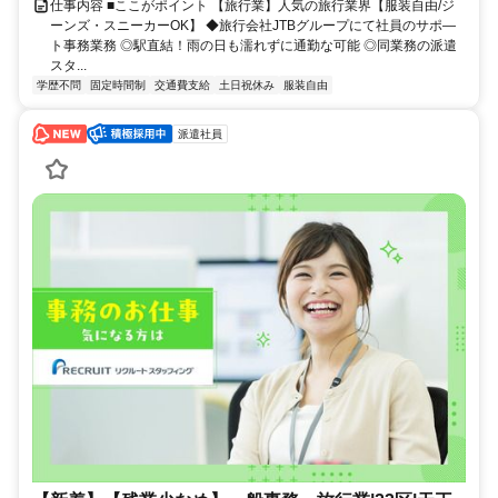
仕事内容 ■ここがポイント 【旅行業】人気の旅行業界【服装自由/ジ
ーンズ・スニーカーOK】 ◆旅行会社JTBグループにて社員のサポ―
ト事務業務 ◎駅直結！雨の日も濡れずに通勤な可能 ◎同業務の派遣
スタ...
学歴不問
固定時間制
交通費支給
土日祝休み
服装自由
派遣社員