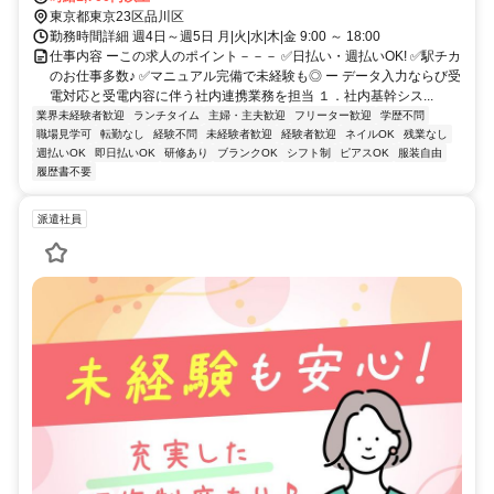
業界未経験者歓迎
ランチタイム
主婦・主夫歓迎
フリーター歓迎
学歴不問
職場見学可
転勤なし
経験不問
未経験者歓迎
経験者歓迎
ネイルOK
残業なし
週払いOK
即日払いOK
研修あり
ブランクOK
シフト制
ピアスOK
服装自由
履歴書不要
派遣社員