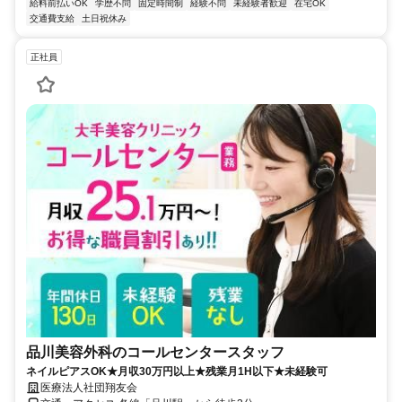
給料前払いOK
学歴不問
固定時間制
経験不問
未経験者歓迎
在宅OK
交通費支給
土日祝休み
正社員
品川美容外科のコールセンタースタッフ
ネイルピアスOK★月収30万円以上★残業月1H以下★未経験可
医療法人社団翔友会