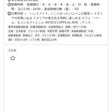
勤務時間 ・勤務曜日：月・火・水・木・金・土・日・祝 ・勤務時
間： [1] 11:00～18:00 ・最低勤務日数（週）：3日
仕事内容 ＜「ハンドメイド」にこだわったパニーニの製造＞ イタリ
アの街角にある イタリアの食文化を気軽に楽しめる カフェ「バー
ル」をコンセプトとした ANTICO CAFFE AL AVIS （アンテ...
業界未経験者歓迎
扶養内勤務OK
社員登用あり
副業・WワークOK
主婦・主夫歓迎
フリーター歓迎
学歴不問
経験不問
未経験者歓迎
午前
経験者歓迎
研修あり
夕方
ブランクOK
交通費支給
長期歓迎
フルタイム歓迎
週2・3日からOK
シフト制
週4日以上OK
正社員