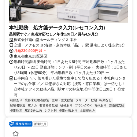
本社勤務 処方箋データ入力(レセコン入力)
品川駅すぐ／患者対応なし／年休120日／賞与4か月分
株式会社南山堂ホールディングス 本社
交通・アクセス JR各線・京急本線『品川』駅 港南口より徒歩約3分
月給230,900円以上
東京都東京23区港区
勤務時間詳細 実働時間：1日あたり8時間 平均勤務日数：1ヶ月あた
り20日 〜 22日 勤務形態：シフト制（平日のみ） 実働時間：1日あた
り8時間（休憩60分） 平均勤務日数：1ヶ月あたり20日 〜...
仕事内容 ＼＼ 落ち着いた環境で集中して取り組める！本社内センタ
ーでのお仕事 ／／ ◎患者さん対応（接客・窓口業務）は一切なし！
◎本社オフィス勤務／品川駅すぐの好立地 ◎年間休日120日！ ◎賞
与...
制服あり
業界未経験者歓迎
主婦・主夫歓迎
フリーター歓迎
転勤なし
経験者歓迎
駅ナカ
有資格者歓迎
研修あり
ブランクOK
育休あり
交通費支給
長期歓迎
駅近5分以内
シフト制
長期休暇あり
土日祝休み
派遣社員