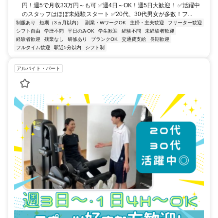
円！週5で月収33万円～も可 ✅週4日～OK！週5日大歓迎！ ✅活躍中
のスタッフはほぼ未経験スタート ✅20代、30代男女が多数！フ...
制服あり
短期（3ヵ月以内）
副業・WワークOK
主婦・主夫歓迎
フリーター歓迎
シフト自由
学歴不問
平日のみOK
学生歓迎
経験不問
未経験者歓迎
経験者歓迎
残業なし
研修あり
ブランクOK
交通費支給
長期歓迎
フルタイム歓迎
駅近5分以内
シフト制
アルバイト・パート