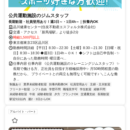
公共運動施設のジムスタッフ
長期歓迎・社員登用あり！週3日～・1日4h～｜扶養内OK
品川健康センター(住友不動産エスフォルタ株式会社)
交通・アクセス 「新馬場駅」より徒歩2分
時給1,500円以上
東京都東京23区品川区
勤務時間詳細 【平日】8:30～22:30 【土曜】8:30～21:30 【日曜・祝
日】8:30～18:30 ◆週3日･1日4h～ＯＫ！ ◆シフトは自己申告制 - ✨
自分にあった勤務時間･曜日選べ...
仕事内容 仕事内容 《公共運動施設のトレーニングジムスタッフ》 ✨
長期で働ける方、正社員を目指す方積極採用中✨ 月50時間程度の勤
務だから、 プライベートとの両立も無理なく可能です♪ ＼こんな働
き...
制服あり
業界未経験者歓迎
扶養内勤務OK
社員登用あり
主婦・主夫歓迎
フリーター歓迎
シフト自由
学歴不問
職場見学可
学生歓迎
経験不問
未経験者歓迎
午前
経験者歓迎
夕方
ブランクOK
交通費支給
長期歓迎
駅近5分以内
週2・3日からOK
アルバイト・パート