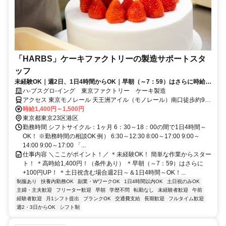
「HARBS」ケーキファクトリーの製造サポートスタ
ッフ
未経験OK｜週2日、1日4時間からOK｜早朝（～7：59）はさらに時給
UP｜土日祝に勤務できる方、歓迎
ハ-ブスグロ-イング 東京ファクトリー ケーキ製造
アクセス 東京モノレール 天王洲アイル（モノレール）南口徒歩約9
分、りんかい線 天王洲アイル（りんかい線）A口徒歩約11分、ＪＲ山
時給1,400円～1,500円
手線 品川港南口(東口)徒歩約26分
東京都東京23区港区
勤務時間 シフトサイクル：1ヶ月 6：30～18：00の間で1日4時間～
OK！ ※勤務時間の相談OK 例） 6:30～12:30 8:00～17:00 9:00～
14:00 9:00～17:00 「...
仕事内容 ＼ここがポイント！／ ＊未経験OK！ 簡単な作業からスター
ト！ ＊高時給1,400円！（条件あり） ＊早朝（～7：59）はさらに
+100円UP！ ＊土日祝含む場合週2日～＆1日4時間～OK！...
制服あり
扶養内勤務OK
副業・WワークOK
1日4時間以内OK
土日祝のみOK
主婦・主夫歓迎
フリーター歓迎
早朝
学歴不問
転勤なし
未経験者歓迎
午前
経験者歓迎
月1シフト提出
ブランクOK
交通費支給
長期歓迎
フルタイム歓迎
週2・3日からOK
シフト制