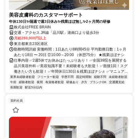
美容皮膚科のカスタマーサポート
年休130日✨隔週で週3日休み✨残業ほぼ無し✨2ヶ月間の研修
株式会社FREE BRAIN
交通・アクセス JR線「品川駅」港南口より徒歩3分
月給280,000円以上
東京都東京23区港区
勤務時間詳細 実働時間：1日あたり8時間45分 平均勤務日数：1ヶ月
あたり18日 〜 20日 ⏰10:00～20:00 （休憩75分） ★残業ほぼナシ
仕事内容 ✅2週5休でお休みはたっぷりあり！ ✅全国39院を展開する
品川美容外科 ✅美容知識不要！未経験者も大歓迎！ ✅面接1回！スグ
働きたい方も歓迎！ ✅年間休日130日＆残業ほぼナシ♬ ✅マニュア...
業界未経験者歓迎
フリーター歓迎
学歴不問
固定時間制
経験不問
未経験者歓迎
午前
経験者歓迎
夜間
有資格者歓迎
研修あり
夕方
ブランクOK
交通費支給
長期歓迎
駅近5分以内
契約社員