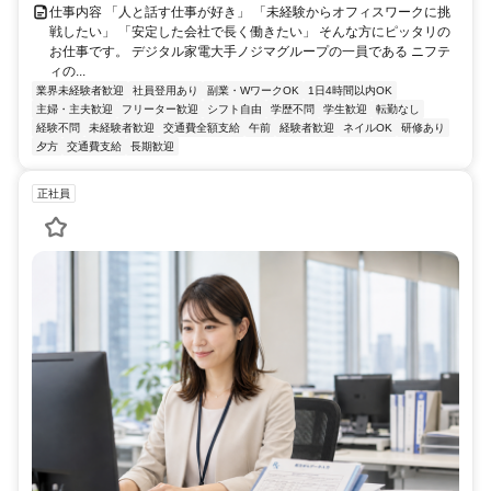
仕事内容 「人と話す仕事が好き」 「未経験からオフィスワークに挑
戦したい」 「安定した会社で長く働きたい」 そんな方にピッタリの
お仕事です。 デジタル家電大手ノジマグループの一員である ニフテ
ィの...
業界未経験者歓迎
社員登用あり
副業・WワークOK
1日4時間以内OK
主婦・主夫歓迎
フリーター歓迎
シフト自由
学歴不問
学生歓迎
転勤なし
経験不問
未経験者歓迎
交通費全額支給
午前
経験者歓迎
ネイルOK
研修あり
夕方
交通費支給
長期歓迎
正社員