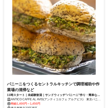
パニーニをつくるセントラルキッチンで調理補助や作
業場の清掃など
11時スタート｜未経験歓迎｜サンドウィッチ”パニーニ”作り・簡単な調
理補助など
ANTICO CAFFE AL AVIS(アンティコカフェ アルアビス) 東京パニー
ニキッチン
時給1,400円～1,450円
東京都東京23区港区