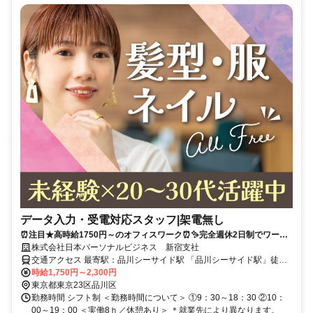
データ入力・受電対応スタッフ|架電無し
⏰️注目★高時給1750円～のオフィスワーク⏰️✨️完全週休2日制でワーク
ライフバランス◎未経験OK！20代・30代活躍中です！
株式会社日本パーソナルビジネス 新宿支社
交通アクセス 最寄駅：品川シーサイド駅 「品川シーサイド駅」徒歩
圏内 【勤務地】 東京都品川シーサイド駅付近
時給1,750円～2,300円
東京都東京23区品川区
勤務時間 シフト制 ＜勤務時間について＞ ①9：30～18：30 ②10：
00～19：00 ＜実働8ｈ／休憩あり＞ ＊就業先により異なります。