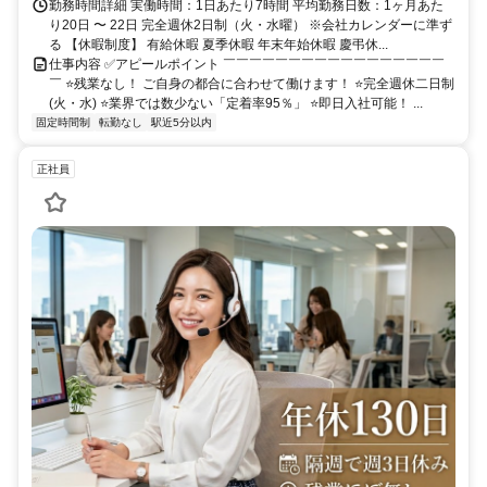
勤務時間詳細 実働時間：1日あたり7時間 平均勤務日数：1ヶ月あた
り20日 〜 22日 完全週休2日制（火・水曜） ※会社カレンダーに準ず
る 【休暇制度】 有給休暇 夏季休暇 年末年始休暇 慶弔休...
仕事内容 ✅アピールポイント ￣￣￣￣￣￣￣￣￣￣￣￣￣￣￣￣￣
￣ ⭐残業なし！ ご自身の都合に合わせて働けます！ ⭐完全週休二日制
(火・水) ⭐業界では数少ない「定着率95％」 ⭐即日入社可能！ ...
固定時間制
転勤なし
駅近5分以内
正社員