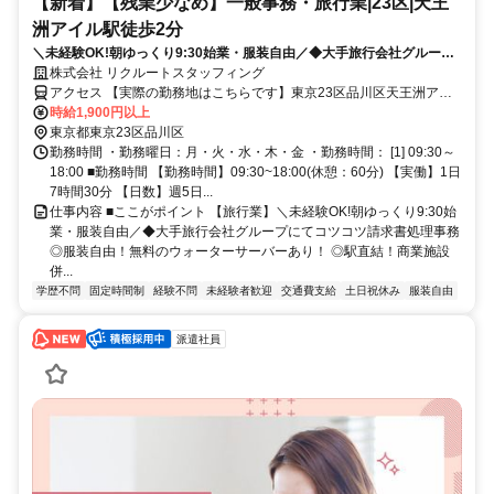
【新着】【残業少なめ】一般事務・旅行業|23区|天王
洲アイル駅徒歩2分
＼未経験OK!朝ゆっくり9:30始業・服装自由／◆大手旅行会社グループ
にてコツコツ請求書処理事務◎服装自由！無料のウォーターサーバーあ
株式会社 リクルートスタッフィング
り！
アクセス 【実際の勤務地はこちらです】東京23区品川区天王洲アイ
ル駅徒歩2分品川駅徒歩18分
時給1,900円以上
東京都東京23区品川区
勤務時間 ・勤務曜日：月・火・水・木・金 ・勤務時間： [1] 09:30～
18:00 ■勤務時間 【勤務時間】09:30~18:00(休憩：60分) 【実働】1日
7時間30分 【日数】週5日...
仕事内容 ■ここがポイント 【旅行業】＼未経験OK!朝ゆっくり9:30始
業・服装自由／◆大手旅行会社グループにてコツコツ請求書処理事務
◎服装自由！無料のウォーターサーバーあり！ ◎駅直結！商業施設
併...
学歴不問
固定時間制
経験不問
未経験者歓迎
交通費支給
土日祝休み
服装自由
派遣社員