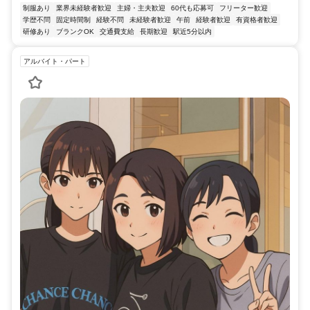
制服あり
業界未経験者歓迎
主婦・主夫歓迎
60代も応募可
フリーター歓迎
学歴不問
固定時間制
経験不問
未経験者歓迎
午前
経験者歓迎
有資格者歓迎
研修あり
ブランクOK
交通費支給
長期歓迎
駅近5分以内
アルバイト・パート