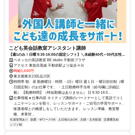
こども英会話教室アシスタント講師
【週1のみ！日曜 9:30-16:00の固定シフト】＼未経験40代～50代女性中
心に活躍する職場です／
ベネッセの英語教室 BE studio 不動前プラザ
アクセス 東急目黒線 不動前駅より徒歩４分
時給1,640円
東京都東京23区品川区
時間帯 朝、昼 勤務曜日・時間 ・(日）曜日 週１日 ・曜日担任制（曜
日固定制）のお仕事です。 ・土日勤務時手当有（給与欄に詳細記
載） 【勤務時間】（時短勤務はありません） 日 9:30-16:0...
仕事情報 ● 仕事内容 ネイティブ講師のパートナーとして英語でコミ
ュニケーションを取り、レッスンサポート・ご自宅の学習サポート、
保護者様との橋渡しをしていただきます。 レッスン準備、教室整
備、来客対...
社員登用あり
副業・WワークOK
土日祝のみOK
主婦・主夫歓迎
交通費支給
シフト制