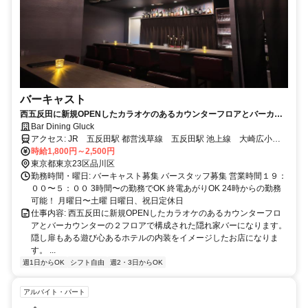
バーキャスト
西五反田に新規OPENしたカラオケのあるカウンターフロアとバーカウ
ンターの２フロアで構成された隠れ家バーになります。
Bar Dining Gluck
アクセス: JR 五反田駅 都営浅草線 五反田駅 池上線 大崎広小路
駅
時給1,800円～2,500円
東京都東京23区品川区
勤務時間・曜日: バーキャスト募集 バースタッフ募集 営業時間１９：
００〜５：００ 3時間〜の勤務でOK 終電あがりOK 24時からの勤務
可能！ 月曜日〜土曜 日曜日、祝日定休日
仕事内容: 西五反田に新規OPENしたカラオケのあるカウンターフロ
アとバーカウンターの２フロアで構成された隠れ家バーになります。
隠し扉もある遊び心あるホテルの内装をイメージしたお店になりま
す。 ...
週1日からOK
シフト自由
週2・3日からOK
アルバイト・パート