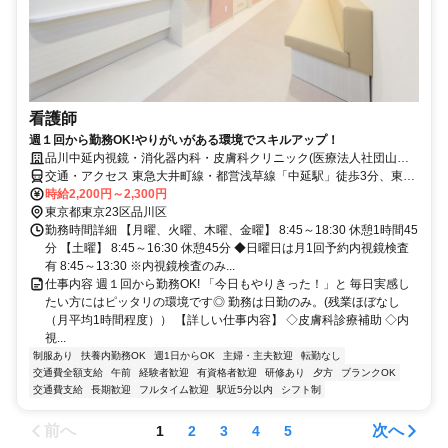
看護師
週１回から勤務OK!やりがいがある環境でスキルアップ！
品川中延内視鏡・消化器内科・皮膚科クリニック(医療法人社団山桜
会)
交通・アクセス 東急大井町線・都営浅草線「中延駅」徒歩3分、東急
池上線「荏原中延駅」より徒歩5分
時給2,200円～2,300円
東京都東京23区品川区
勤務時間詳細 【月曜、火曜、木曜、金曜】 8:45～18:30 休憩1時間45
分 【土曜】 8:45～16:30 休憩45分 ◆日曜日は月1回予約内視鏡検査
有 8:45～13:30 ※内視鏡検査のみ...
仕事内容 週１回から勤務OK! 「今日もやりきった！」と 毎日実感し
たい方にはピッタリの環境です◎ 勤務は日勤のみ。(残業ほぼなし
（月平均1時間程度）） 【詳しい仕事内容】 ◇皮膚科診療補助 ◇内
視...
制服あり
扶養内勤務OK
週1日からOK
主婦・主夫歓迎
転勤なし
交通費全額支給
午前
経験者歓迎
有資格者歓迎
研修あり
夕方
ブランクOK
交通費支給
長期歓迎
フルタイム歓迎
駅近5分以内
シフト制
前へ
次へ
1
2
3
4
5