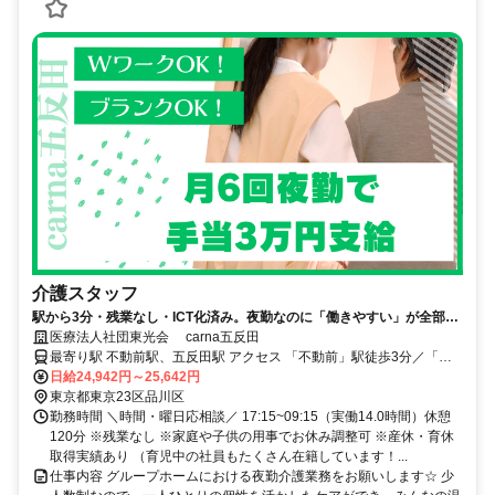
介護スタッフ
駅から3分・残業なし・ICT化済み。夜勤なのに「働きやすい」が全部そ
ろった職場です
医療法人社団東光会 carna五反田
最寄り駅 不動前駅、五反田駅 アクセス 「不動前」駅徒歩3分／「五
反田」駅徒歩12分
日給24,942円～25,642円
東京都東京23区品川区
勤務時間 ＼時間・曜日応相談／ 17:15~09:15（実働14.0時間）休憩
120分 ※残業なし ※家庭や子供の用事でお休み調整可 ※産休・育休
取得実績あり （育児中の社員もたくさん在籍しています！...
仕事内容 グループホームにおける夜勤介護業務をお願いします☆ 少