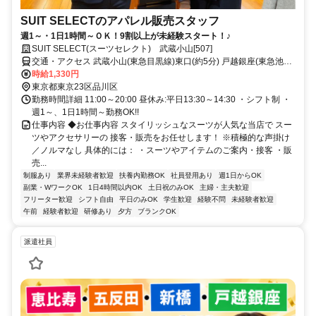
SUIT SELECTのアパレル販売スタッフ
週1～・1日1時間～ＯＫ！9割以上が未経験スタート！♪
SUIT SELECT(スーツセレクト) 武蔵小山[507]
交通・アクセス 武蔵小山(東急目黒線)東口(約5分) 戸越銀座(東急池上
線)出入口1(約10分) 戸越(都営浅草線)A3口(約12分)
時給1,330円
東京都東京23区品川区
勤務時間詳細 11:00～20:00 昼休み:平日13:30～14:30 ・シフト制 ・
週1～、1日1時間～勤務OK!!
仕事内容 ◆お仕事内容 スタイリッシュなスーツが人気な当店で スー
ツやアクセサリーの 接客・販売をお任せします！ ※積極的な声掛け
／ノルマなし 具体的には： ・スーツやアイテムのご案内・接客 ・販
売...
制服あり
業界未経験者歓迎
扶養内勤務OK
社員登用あり
週1日からOK
副業・WワークOK
1日4時間以内OK
土日祝のみOK
主婦・主夫歓迎
フリーター歓迎
シフト自由
平日のみOK
学生歓迎
経験不問
未経験者歓迎
午前
経験者歓迎
研修あり
夕方
ブランクOK
派遣社員