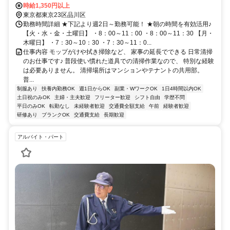
時給1,350円以上
東京都東京23区品川区
勤務時間詳細 ★下記より週2日～勤務可能！ ★朝の時間を有効活用♪
【火・水・金・土曜日】 ・8：00～11：00 ・8：00～11：30 【月・
木曜日】 ・7：30～10：30 ・7：30～11：0...
仕事内容 モップがけや拭き掃除など、 家事の延長でできる 日常清掃
のお仕事です♪ 普段使い慣れた道具での清掃作業なので、 特別な経験
は必要ありません。 清掃場所はマンションやテナントの共用部。
普...
制服あり
扶養内勤務OK
週1日からOK
副業・WワークOK
1日4時間以内OK
土日祝のみOK
主婦・主夫歓迎
フリーター歓迎
シフト自由
学歴不問
平日のみOK
転勤なし
未経験者歓迎
交通費全額支給
午前
経験者歓迎
研修あり
ブランクOK
交通費支給
長期歓迎
アルバイト・パート