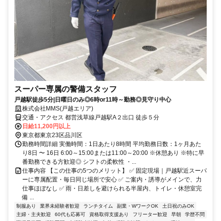
スーパー専属の警備スタッフ
戸越駅徒歩5分|日曜日のみ◎6時or11時～勤務◎見守り中心
株式会社MMS(戸越エリア)
交通・アクセス 都営浅草線戸越駅A２出口 徒歩５分
日給11,200円以上
東京都東京23区品川区
勤務時間詳細 実働時間：1日あたり8時間 平均勤務日数：1ヶ月あた
り8日 〜 16日 6:00～15:00または11:00～20:00 ※休憩あり ※特に早
番勤務できる方歓迎◎ シフトの柔軟性 ・...
仕事内容 【この仕事の5つのメリット】 ✅ 固定現場｜戸越駅近スーパ
ーに専属配置・毎日同じ場所で安心 ✅ ご案内・誘導がメインで、力
仕事ほぼなし ✅ 雨・日差しを避けられる半屋内、トイレ・休憩室完
備 ...
制服あり
業界未経験者歓迎
ランチタイム
副業・WワークOK
土日祝のみOK
主婦・主夫歓迎
60代も応募可
資格取得支援あり
フリーター歓迎
早朝
学歴不問