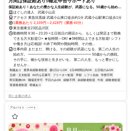
月間は保証給あり!/確定申告サポートあり
保証給あり！あなたの豊かな人生経験が、武器になる。50歳から始め
る、一生モノの癒やしの技術。
ほぐしの達人 武蔵小山店
アクセス 東急目黒線 武蔵小山東口徒歩約1分 武蔵小山駅東口徒歩1分
1業務あたり 2,109円～2,428円（業務 60分）
東京都東京23区品川区
勤務時間 9:30～23:20 <土日祝日の開店から、もしくは閉店まで勤務
できる方大歓迎◎> ★短時間～OK! ★5時間以上できる方歓迎! シフト
や働き方は応相談! ※終了時間や開始時間、その他...
仕事内容 まだまだ、輝ける。その経験が武器になる、第二の人生の
始め方。 ━━━━━━━━━━━━━━━━━━ 50歳からの挑戦。
その手に、確かな技術と生きがいを。 第二の人生、もっと豊かにし
ませんか...
制服あり
業界未経験者歓迎
週1日からOK
1日4時間以内OK
土日祝のみOK
主婦・主夫歓迎
60代も応募可
フリーター歓迎
早朝
シフト自由
学歴不問
即日勤務OK
職場見学可
平日のみOK
経験不問
未経験者歓迎
午前
経験者歓迎
有資格者歓迎
研修あり
同じ企業の求人
アルバイト・パート