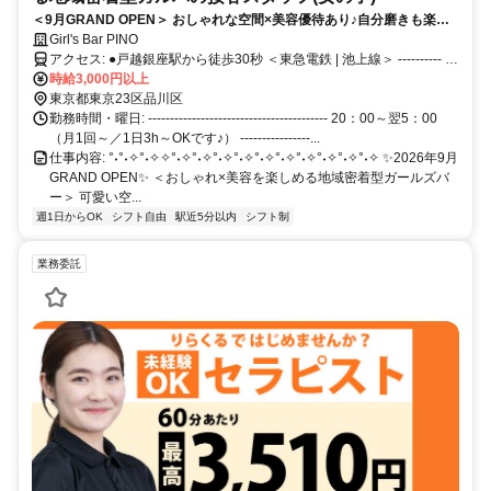
＜9月GRAND OPEN＞ おしゃれな空間×美容優待あり♪自分磨きも楽し
める地域密着ガルバ◎ 時給3,000円以上・自由シフト・ノルマなしで無
Girl's Bar PINO
理なく働けます！ 優しい店長がサポートするので未経験でも安心スター
アクセス: ●戸越銀座駅から徒歩30秒 ＜東急電鉄 | 池上線＞ ---------- ●
ト♪
戸越駅から徒歩3分 ＜都営地下鉄 | 浅草線＞ ---------- ●荏原中延駅から
時給3,000円以上
徒歩10分 ＜東急電鉄 | 池上線＞ ---------- ●戸越公園駅から徒歩10分 ＜
東京都東京23区品川区
東急電鉄 | 大井町線＞ ---------- ●武蔵小山駅から徒歩13分 ＜東急電鉄 |
勤務時間・曜日: ----------------------------------------- 20：00～翌5：00
目黒線/東急新横浜線＞ ---------- ●五反田駅から徒歩15分 ＜JR | 山手線
（月1回～／1日3h～OKです♪） ----------------...
仕事内容: °˖°˖✧°˖✧✧°˖✧°˖✧°˖✧°˖✧°˖✧°˖✧°˖✧°˖✧°˖✧°˖✧ ✨2026年9月
＞ ＜東急電鉄 | 池上線＞ ＜都営地下鉄 | 浅草線＞ ----------
GRAND OPEN✨ ＜おしゃれ×美容を楽しめる地域密着型ガールズバ
ー＞ 可愛い空...
週1日からOK
シフト自由
駅近5分以内
シフト制
業務委託