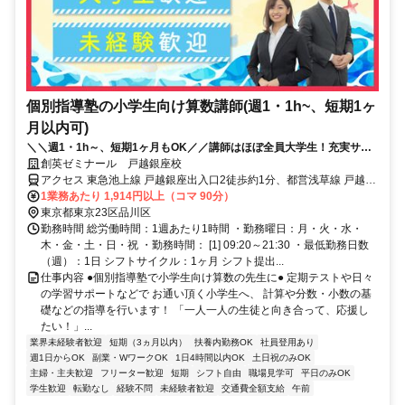
個別指導塾の小学生向け算数講師(週1・1h~、短期1ヶ
月以内可)
＼＼週1・1h～、短期1ヶ月もOK／／講師はほぼ全員大学生！充実サポ
ートで初バイトでも安心◎面接履歴書不要
創英ゼミナール 戸越銀座校
アクセス 東急池上線 戸越銀座出入口2徒歩約1分、都営浅草線 戸越A3
口徒歩約2分、東急池上線 荏原中延徒歩約9分
1業務あたり 1,914円以上（コマ 90分）
東京都東京23区品川区
勤務時間 総労働時間：1週あたり1時間 ・勤務曜日：月・火・水・
木・金・土・日・祝 ・勤務時間： [1] 09:20～21:30 ・最低勤務日数
（週）：1日 シフトサイクル：1ヶ月 シフト提出...
仕事内容 ●個別指導塾で小学生向け算数の先生に● 定期テストや日々
の学習サポートなどで お通い頂く小学生へ、 計算や分数・小数の基
礎などの指導を行います！ 「一人一人の生徒と向き合って、応援し
たい！」...
業界未経験者歓迎
短期（3ヵ月以内）
扶養内勤務OK
社員登用あり
週1日からOK
副業・WワークOK
1日4時間以内OK
土日祝のみOK
主婦・主夫歓迎
フリーター歓迎
短期
シフト自由
職場見学可
平日のみOK
学生歓迎
転勤なし
経験不問
未経験者歓迎
交通費全額支給
午前