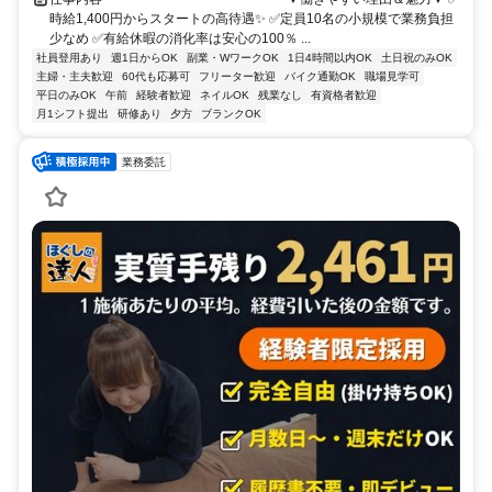
時給1,400円からスタートの高待遇✨ ✅定員10名の小規模で業務負担
少なめ ✅有給休暇の消化率は安心の100％ ...
社員登用あり
週1日からOK
副業・WワークOK
1日4時間以内OK
土日祝のみOK
主婦・主夫歓迎
60代も応募可
フリーター歓迎
バイク通勤OK
職場見学可
平日のみOK
午前
経験者歓迎
ネイルOK
残業なし
有資格者歓迎
月1シフト提出
研修あり
夕方
ブランクOK
業務委託