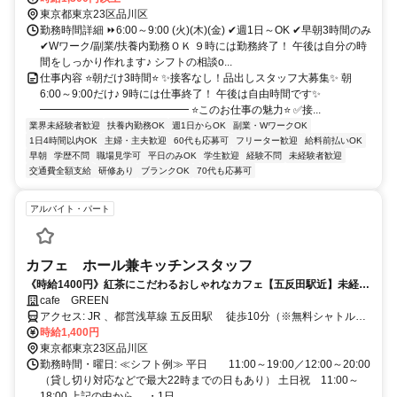
東京都東京23区品川区
勤務時間詳細 ⏩6:00～9:00 (火)(木)(金) ✔週1日～OK ✔早朝3時間のみ
✔Wワーク/副業/扶養内勤務ＯＫ ９時には勤務終了！ 午後は自分の時
間をしっかり作れます♪ シフトの相談o...
仕事内容 ⭐朝だけ3時間⭐ ✨接客なし！品出しスタッフ大募集✨ 朝
6:00～9:00だけ♪ 9時には仕事終了！ 午後は自由時間です✨
━━━━━━━━━━━━━━ ⭐このお仕事の魅力⭐ ✅接...
業界未経験者歓迎
扶養内勤務OK
週1日からOK
副業・WワークOK
1日4時間以内OK
主婦・主夫歓迎
60代も応募可
フリーター歓迎
給料前払いOK
早朝
学歴不問
職場見学可
平日のみOK
学生歓迎
経験不問
未経験者歓迎
交通費全額支給
研修あり
ブランクOK
70代も応募可
アルバイト・パート
カフェ ホール兼キッチンスタッフ
《時給1400円》紅茶にこだわるおしゃれなカフェ【五反田駅近】未経験
歓迎
cafe GREEN
アクセス: JR 、都営浅草線 五反田駅 徒歩10分（※無料シャトルバ
スあり） 東急 不動前駅 徒歩10分 東急池上線 大崎広小路駅 徒歩7分
時給1,400円
東京都東京23区品川区
・自転車、バイク通勤OK ┗近隣にお住まいの方大歓迎！
勤務時間・曜日: ≪シフト例≫ 平日 11:00～19:00／12:00～20:00
（貸し切り対応などで最大22時までの日もあり） 土日祝 11:00～
18:00 上記の中から、 ・1日...