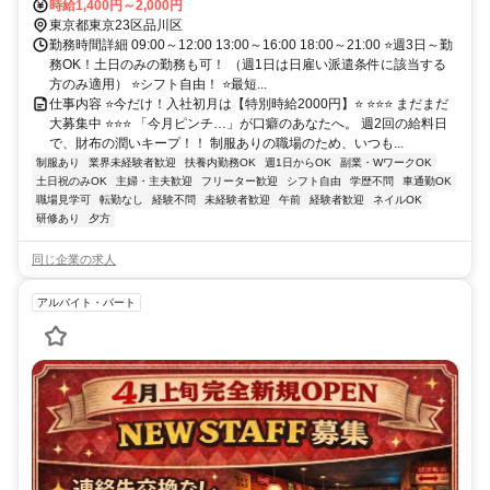
時給1,400円～2,000円
東京都東京23区品川区
勤務時間詳細 09:00～12:00 13:00～16:00 18:00～21:00 ⭐週3日～勤
務OK！土日のみの勤務も可！ （週1日は日雇い派遣条件に該当する
方のみ適用） ⭐シフト自由！ ⭐最短...
仕事内容 ⭐今だけ！入社初月は【特別時給2000円】⭐ ⭐⭐⭐ まだまだ
大募集中 ⭐⭐⭐ 「今月ピンチ…」が口癖のあなたへ。 週2回の給料日
で、財布の潤いキープ！！ 制服ありの職場のため、いつも...
制服あり
業界未経験者歓迎
扶養内勤務OK
週1日からOK
副業・WワークOK
土日祝のみOK
主婦・主夫歓迎
フリーター歓迎
シフト自由
学歴不問
車通勤OK
職場見学可
転勤なし
経験不問
未経験者歓迎
午前
経験者歓迎
ネイルOK
研修あり
夕方
同じ企業の求人
アルバイト・パート