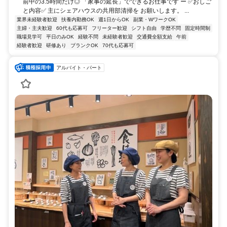
前中の3.5時間だけ◎ 「家事の延長」でできるお仕事です ー ✅おしご
と内容✅ 主にシェアハウスの共用部清掃を お願いします。 ...
業界未経験者歓迎
扶養内勤務OK
週1日からOK
副業・WワークOK
主婦・主夫歓迎
60代も応募可
フリーター歓迎
シフト自由
学歴不問
固定時間制
職場見学可
平日のみOK
経験不問
未経験者歓迎
交通費全額支給
午前
経験者歓迎
研修あり
ブランクOK
70代も応募可
アルバイト・パート