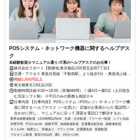
POSシステム・ネットワーク機器に関するヘルプデス
ク
未経験歓迎☆マニュアル通り♪IT系のヘルプデスクのお仕事！
株式会社ラポート【勤務地:東京都品川区西五反田7丁目】
交通・アクセス 東急目黒線「不動前駅」より徒歩5分 ・東急池上線
「大崎広小路駅」より徒歩7分・山手線／都営浅草線「五反田駅」よ
時給1,500円以上
り徒歩10分 ※JR「五反田駅」より無料シャトルバスあり
東京都東京23区品川区
勤務時間詳細 9:00〜18:00（実働8時間） ◇週4日〜週5日（土日祝含
む完全シフト制） ※平日のみの勤務も相談ＯＫ
仕事内容 【仕事内容】 POSシステム（POSレジ）や ネットワーク機
器に関する ヘルプデスク（一次受け） 店舗やお客様からの 電話問い
合わせに対し、 マニュアルに沿って 課題を電話口で解決するお...
業界未経験者歓迎
1日4時間以内OK
主婦・主夫歓迎
フリーター歓迎
シフト自由
学歴不問
平日のみOK
経験不問
未経験者歓迎
交通費全額支給
経験者歓迎
ネイルOK
残業なし
研修あり
ブランクOK
交通費支給
長期歓迎
フルタイム歓迎
駅近5分以内
週2・3日からOK