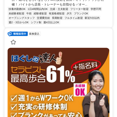
確！ バイトから店長・トレーナーも目指せる ✅オー...
扶養内勤務OK
1日4時間以内OK
主婦・主夫歓迎
フリーター歓迎
学歴不問
未経験者歓迎
午前
経験者歓迎
有資格者歓迎
夕方
ブランクOK
オープニングスタッフ
交通費支給
長期歓迎
フルタイム歓迎
駅近5分以内
週2・3日からOK
シフト制
週4日以上OK
業務委託