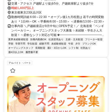
交通・アクセス 戸越駅より徒歩5分、戸越銀座駅より徒歩7分
時給1,400円以上
東京都東京23区品川区
勤務時間詳細 6:00～22:30 ＊オープン後1カ月程度は 若干の時間変動
あり ＊1日4h～OK ＜早番例/6:00～15:00＞ ＜遅番例/13:00～22:30＞
仕事内容 ＼戸越銀座店が9月中旬にOPEN予定！／ 北海道発「ペンギ
ンベーカリー」 オープニングスタッフ大募集 ✨未経験・学生さん大
歓迎！ ✨柔軟なシフト対応が可能 ✾━━━━━━━━━━━━━━...
業界未経験者歓迎
扶養内勤務OK
社員登用あり
主婦・主夫歓迎
フリーター歓迎
早朝
学歴不問
学生歓迎
経験不問
未経験者歓迎
午前
夕方
ブランクOK
オープニングスタッフ
長期歓迎
週2・3日からOK
シフト制
社割あり
週4日以上OK
履歴書不要
アルバイト・パート