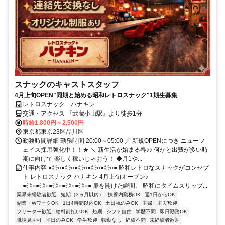
スナックのキャストスタッフ
4月上旬OPEN"同期と始める昭和レトロスナック"1期生募集
レトロスナック ハナキン
交通・アクセス 『武蔵小山駅』より徒歩1分
時給1,800円～2,500円
東京都東京23区品川区
勤務時間詳細 勤務時間 20:00～05:00 ／ 新規OPENにつき ニューフ
ェイス採用強化中！！★ ＼ 新生活が始まる春♪♪ 何かと出費が多い時
期に向けて 楽しく稼いじゃおう！ ◆月1や...
仕事内容 ●◎○●◎○●◎○●◎○●◎○● 昭和レトロなスナックがコンセプ
ト レトロスナック ハナキン 4月上旬オープン♪
●◎○●◎○●◎○●◎○●◎○● 扉を開けた瞬間、 昭和にタイムスリップ...
業界未経験者歓迎
短期（3ヵ月以内）
扶養内勤務OK
週1日からOK
副業・WワークOK
1日4時間以内OK
土日祝のみOK
主婦・主夫歓迎
フリーター歓迎
給料前払いOK
短期
シフト自由
学歴不問
即日勤務OK
職場見学可
平日のみOK
学生歓迎
転勤なし
経験不問
未経験者歓迎