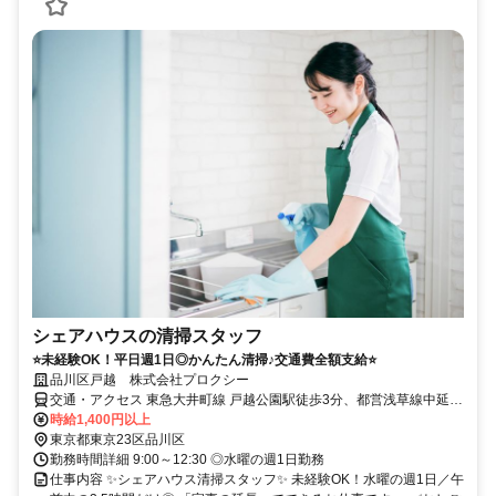
シェアハウスの清掃スタッフ
⭐未経験OK！平日週1日◎かんたん清掃♪交通費全額支給⭐
品川区戸越 株式会社プロクシー
交通・アクセス 東急大井町線 戸越公園駅徒歩3分、都営浅草線中延駅
徒歩7分
時給1,400円以上
東京都東京23区品川区
勤務時間詳細 9:00～12:30 ◎水曜の週1日勤務
仕事内容 ✨シェアハウス清掃スタッフ✨ 未経験OK！水曜の週1日／午