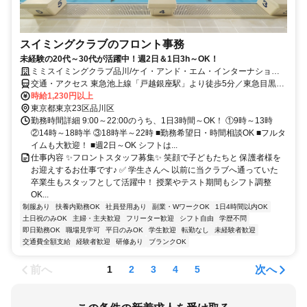
スイミングクラブのフロント事務
未経験の20代～30代が活躍中！週2日＆1日3h～OK！
ミミスイミングクラブ品川/ケイ・アンド・エム・インターナショナ
ル株式会社
交通・アクセス 東急池上線「戸越銀座駅」より徒歩5分／東急目黒線
「武蔵小山駅」より徒歩13分／都営浅草線「戸越駅」より徒歩10分
時給1,230円以上
東京都東京23区品川区
勤務時間詳細 9:00～22:00のうち、1日3時間～OK！ ①9時～13時
②14時～18時半 ③18時半～22時 ■勤務希望日・時間相談OK ■フルタ
イムも大歓迎！ ■週2日～OK シフトは...
仕事内容 ✨フロントスタッフ募集✨ 笑顔で子どもたちと 保護者様を
お迎えするお仕事です♪ ✅ 学生さんへ 以前に当クラブへ通っていた
卒業生もスタッフとして活躍中！ 授業やテスト期間もシフト調整
OK...
制服あり
扶養内勤務OK
社員登用あり
副業・WワークOK
1日4時間以内OK
土日祝のみOK
主婦・主夫歓迎
フリーター歓迎
シフト自由
学歴不問
即日勤務OK
職場見学可
平日のみOK
学生歓迎
転勤なし
未経験者歓迎
交通費全額支給
経験者歓迎
研修あり
ブランクOK
前へ
次へ
1
2
3
4
5