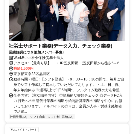
社労士サポート業務(データ入力、チェック業務)
業績好調につき追加メンバー募集♪
WorkRules社会保険労務士法人
アクセス: 【最寄り駅】 ・JR五反田駅 (五反田駅から徒歩5～6分)
・東急目黒線 不動前駅（不動前駅から徒歩8～9分)
時給1,500円
東京都東京23区品川区
勤務時間・曜日: 【シフト勤務】 ・9：30～18：30の間で、毎月ご自
身でシフト作成して提出していただいております。 ・土、日、祝、
年末年始休み ※週3以上で1日6時間~、フルタイム勤務の方を希望...
仕事内容: 【主な職務内容】 ◎簡易的な書類チェック ◎データPC入
力 行政への申請代行業務の補助や給与計算業務の補助を中心にお願
いしております。 アルバイトの方々は、全員が人事・労務未経験者
で活躍...
社員登用あり
シフト自由
シフト制
昇給あり
アルバイト・パート