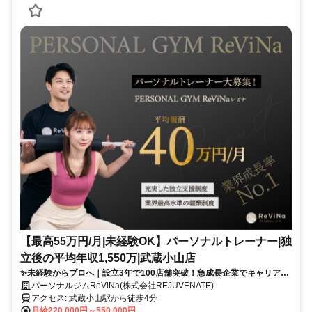
【最高55万円/月|未経験OK】パーソナルトレーナー|独
立後の平均年収1,550万|武蔵小山店
✨未経験からプロへ｜設立3年で100店舗突破！急成長企業でキャリアア
ップ
パーソナルジムReViNa(株式会社REJUVENATE)
アクセス: 武蔵小山駅から徒歩4分
月給220,000円～550,000円