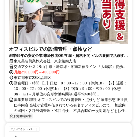
オフィスビルでの設備管理・点検など
創業69年の安定企業/未経験者OK/学歴・資格不問 ビルの裏側で活躍す
る、快適さを支えるお仕事です
東京美装興業株式会社 東京第四支店
交通アクセス JR山手線・埼京線・湘南新宿ライン 「大崎駅」徒歩7
分
月給250,000円～400,000円
東京都東京23区品川区
勤務曜日・時間 【1】日勤：8：30～17：30（休憩1h） 【2】遅番：
13：00～22：00（休憩1h） 【3】宿直：9：00～翌9：00（休憩
8h） ※1ヶ月単位の変形労働時間制(週平均40時間...
募集要項 職種 オフィスビルでの設備管理・点検など 雇用形態 正社員
仕事内容 当社が管理を任されている有名オフィスビルにて、 施設内
の巡回・各種設備管理・巡回点検、 不具合時の一次対応などをお任...
変形労働時間制
アルバイト・パート