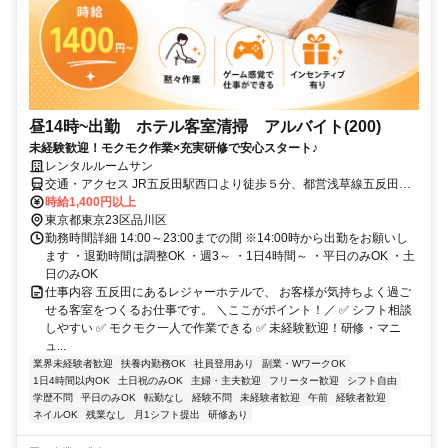
昼14時~出勤 ホテル客室清掃 アルバイト(200)
未経験歓迎！モクモク作業×充実研修で安心スタート♪
レンタルルームサン
交通・アクセス JR五反田駅西口より徒歩５分、都営浅草線五反田駅A
１出口より徒歩4分、東急池上線大崎広小路駅より徒歩3分
時給1,400円以上
東京都東京23区品川区
勤務時間詳細 14:00～23:00までの間 ※14:00時から出勤をお願いし
ます ・退勤時間は調整OK ・週3～ ・1日4時間～ ・平日のみOK ・土
日のみOK
仕事内容 五反田にあるレジャーホテルで、 お客様が気持ちよく過ご
せる客室をつくるお仕事です。 ＼ここがポイント！／ ✅ シフト相談
しやすい ✅ モクモク一人で作業できる ✅ 未経験歓迎！研修・マニ
ュ...
業界未経験者歓迎
扶養内勤務OK
社員登用あり
副業・WワークOK
1日4時間以内OK
土日祝のみOK
主婦・主夫歓迎
フリーター歓迎
シフト自由
学歴不問
平日のみOK
転勤なし
経験不問
未経験者歓迎
午前
経験者歓迎
ネイルOK
残業なし
月1シフト提出
研修あり