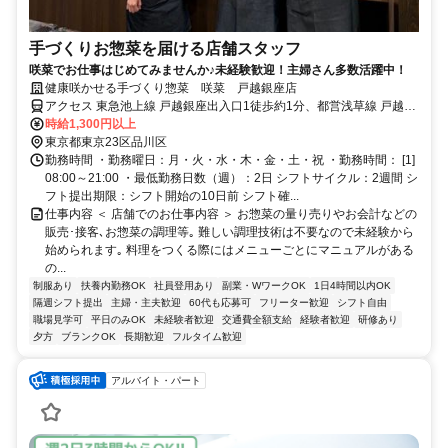
手づくりお惣菜を届ける店舗スタッフ
咲菜でお仕事はじめてみませんか♪未経験歓迎！主婦さん多数活躍中！
健康咲かせる手づくり惣菜 咲菜 戸越銀座店
アクセス 東急池上線 戸越銀座出入口1徒歩約1分、都営浅草線 戸越A3
口徒歩約2分、東急池上線 荏原中延徒歩約10分 東急池上線「戸越銀
時給1,300円以上
座」駅 下車すぐ
東京都東京23区品川区
勤務時間 ・勤務曜日：月・火・水・木・金・土・祝 ・勤務時間： [1]
08:00～21:00 ・最低勤務日数（週）：2日 シフトサイクル：2週間 シ
フト提出期限：シフト開始の10日前 シフト確...
仕事内容 ＜ 店舗でのお仕事内容 ＞ お惣菜の量り売りやお会計などの
販売･接客､お惣菜の調理等｡ 難しい調理技術は不要なので未経験から
始められます｡ 料理をつくる際にはメニューごとにマニュアルがある
の...
制服あり
扶養内勤務OK
社員登用あり
副業・WワークOK
1日4時間以内OK
隔週シフト提出
主婦・主夫歓迎
60代も応募可
フリーター歓迎
シフト自由
職場見学可
平日のみOK
未経験者歓迎
交通費全額支給
経験者歓迎
研修あり
夕方
ブランクOK
長期歓迎
フルタイム歓迎
アルバイト・パート