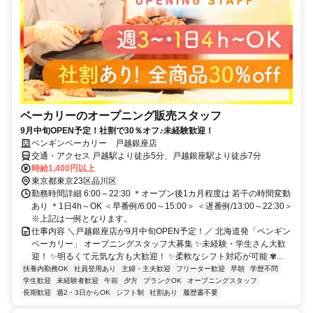
ベーカリーのオープニング販売スタッフ
9月中旬OPEN予定！社割で30％オフ♪未経験歓迎！
ペンギンベーカリー 戸越銀座店
交通・アクセス 戸越駅より徒歩5分、戸越銀座駅より徒歩7分
時給1,400円以上
東京都東京23区品川区
勤務時間詳細 6:00～22:30 ＊オープン後1カ月程度は 若干の時間変動
あり ＊1日4h～OK ＜早番例/6:00～15:00＞ ＜遅番例/13:00～22:30＞
※上記は一例となります。
仕事内容 ＼戸越銀座店が9月中旬OPEN予定！／ 北海道発「ペンギン
ベーカリー」 オープニングスタッフ大募集 ✨未経験・学生さん大歓
迎！ ✨明るくて元気な方も大歓迎！ ✨柔軟なシフト対応が可能 ✾...
扶養内勤務OK
社員登用あり
主婦・主夫歓迎
フリーター歓迎
早朝
学歴不問
学生歓迎
未経験者歓迎
午前
夕方
ブランクOK
オープニングスタッフ
長期歓迎
週2・3日からOK
シフト制
社割あり
履歴書不要