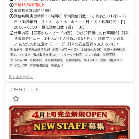
地相談可■電話面接■来社不要
日給15,563円以上
東京都東京23区品川区
勤務時間 実働時間：8時間/日 平均勤務日数：1ヶ月あたり12日～22
日 ・勤務曜日：月・火・水・木・金・土・日・祝 ・勤務時間： [1]
20:00～05:00 ・最低勤務日数（週）：3日 ...
仕事内容 【応募からスピード内定】【最短2日後にお仕事開始】列車
見張員デビューしませんか？入社祝い金5万円♪ ＼ 鉄道ファン必見！
／ あなたの鉄道愛が ((ゝω・)9’ 列車の安全運行を支える力に！...
制服あり
業界未経験者歓迎
副業・WワークOK
土日祝のみOK
主婦・主夫歓迎
週1シフト提出
資格取得支援あり
フリーター歓迎
シフト自由
学歴不問
平日のみOK
経験不問
未経験者歓迎
経験者歓迎
ネイルOK
夜間
週払いOK
即日払いOK
有資格者歓迎
研修あり
同じ企業の求人
アルバイト・パート