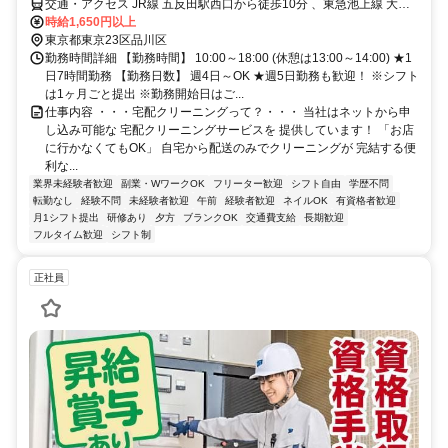
交通・アクセス JR線 五反田駅西口から徒歩10分 、東急池上線 大崎
広小路駅から徒歩7分 、東急目黒線 不動前駅から徒歩8分
時給1,650円以上
東京都東京23区品川区
勤務時間詳細 【勤務時間】 10:00～18:00 (休憩は13:00～14:00) ★1
日7時間勤務 【勤務日数】 週4日～OK ★週5日勤務も歓迎！ ※シフト
は1ヶ月ごと提出 ※勤務開始日はご...
仕事内容 ・・・宅配クリーニングって？・・・ 当社はネットから申
し込み可能な 宅配クリーニングサービスを 提供しています！ 「お店
に行かなくてもOK」 自宅から配送のみでクリーニングが 完結する便
利な...
業界未経験者歓迎
副業・WワークOK
フリーター歓迎
シフト自由
学歴不問
転勤なし
経験不問
未経験者歓迎
午前
経験者歓迎
ネイルOK
有資格者歓迎
月1シフト提出
研修あり
夕方
ブランクOK
交通費支給
長期歓迎
フルタイム歓迎
シフト制
正社員