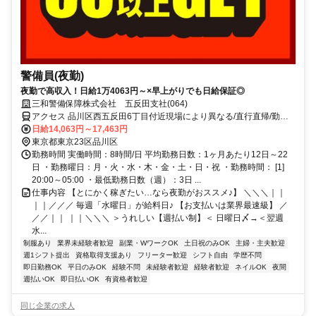
警備員(夜勤)
夜勤で高収入！日給1万4063円～×早上がりでも日給保証◎
三和警備保障株式会社 五反田支社(064)
アクセス 品川区西五反田6丁目付近現場により異なる/直行直帰/勤務
地相談可■電話面接■来社不要
日給14,063円～17,463円
東京都東京23区品川区
勤務時間 実働時間：8時間/日 平均勤務日数：1ヶ月あたり12日～22
日 ・勤務曜日：月・火・水・木・金・土・日・祝 ・勤務時間： [1]
20:00～05:00 ・最低勤務日数（週）：3日 ...
仕事内容 【とにかく稼ぎたい…なら夜勤がおススメ♪】 ＼＼＼｜｜
｜｜／／／ 毎週「水曜日」が給料日♪ 【お支払いは業界最速級】 ／
／／｜｜ ｜｜＼＼＼ ＞うれしい【週払い制】＜ 日曜日〆→＜翌週
水...
制服あり
業界未経験者歓迎
副業・WワークOK
土日祝のみOK
主婦・主夫歓迎
週1シフト提出
資格取得支援あり
フリーター歓迎
シフト自由
学歴不問
即日勤務OK
平日のみOK
経験不問
未経験者歓迎
経験者歓迎
ネイルOK
夜間
週払いOK
即日払いOK
有資格者歓迎
同じ企業の求人