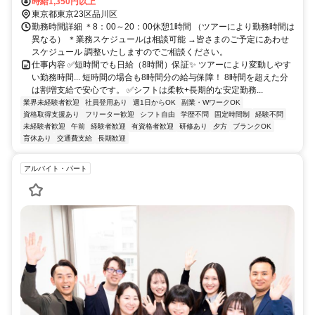
時給1,350円以上
東京都東京23区品川区
勤務時間詳細 ＊8：00～20：00休憩1時間 （ツアーにより勤務時間は
異なる） ＊業務スケジュールは相談可能 →皆さまのご予定にあわせ
スケジュール 調整いたしますのでご相談ください。
仕事内容 ✅短時間でも日給（8時間）保証✨ ツアーにより変動しやす
い勤務時間... 短時間の場合も8時間分の給与保障！ 8時間を超えた分
は割増支給で安心です。 ✅シフトは柔軟+長期的な安定勤務...
業界未経験者歓迎
社員登用あり
週1日からOK
副業・WワークOK
資格取得支援あり
フリーター歓迎
シフト自由
学歴不問
固定時間制
経験不問
未経験者歓迎
午前
経験者歓迎
有資格者歓迎
研修あり
夕方
ブランクOK
育休あり
交通費支給
長期歓迎
アルバイト・パート