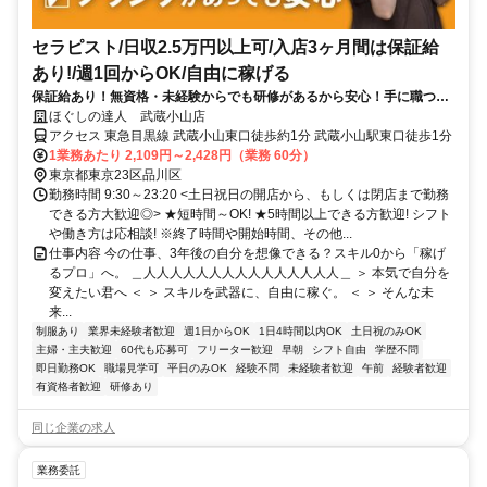
セラピスト/日収2.5万円以上可/入店3ヶ月間は保証給
あり!/週1回からOK/自由に稼げる
保証給あり！無資格・未経験からでも研修があるから安心！手に職つけ
て高収入！
ほぐしの達人 武蔵小山店
アクセス 東急目黒線 武蔵小山東口徒歩約1分 武蔵小山駅東口徒歩1分
1業務あたり 2,109円～2,428円（業務 60分）
東京都東京23区品川区
勤務時間 9:30～23:20 <土日祝日の開店から、もしくは閉店まで勤務
できる方大歓迎◎> ★短時間～OK! ★5時間以上できる方歓迎! シフト
や働き方は応相談! ※終了時間や開始時間、その他...
仕事内容 今の仕事、3年後の自分を想像できる？スキル0から「稼げ
るプロ」へ。 ＿人人人人人人人人人人人人人人人＿ ＞ 本気で自分を
変えたい君へ ＜ ＞ スキルを武器に、自由に稼ぐ。 ＜ ＞ そんな未
来...
制服あり
業界未経験者歓迎
週1日からOK
1日4時間以内OK
土日祝のみOK
主婦・主夫歓迎
60代も応募可
フリーター歓迎
早朝
シフト自由
学歴不問
即日勤務OK
職場見学可
平日のみOK
経験不問
未経験者歓迎
午前
経験者歓迎
有資格者歓迎
研修あり
同じ企業の求人
業務委託