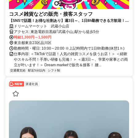
コスメ雑貨などの販売・接客スタッフ
【SNSで話題！お得な社割あり】週3日～、1日8h勤務できる方歓迎！服
装・髪色自由！ネイル・ピアスもOK！
ドリームマーケット 武蔵小山店
アクセス: 東急電鉄目黒線｢武蔵小山｣駅から徒歩5分
時給1,300円～1,500円
東京都東京23区品川区
勤務時間・曜日: 10:00～20:00 ※上記時間内で1日8h勤務(休憩1ｈ)
仕事内容: ＜TikTokで話題！人気の雑貨コスメを扱うお店！＞ ＜経験
やスキル不問！手厚い研修も完備！＞ ＜週3日～、学業や家事との両
立が叶います！＞ Dream marketで販売＆接客！ 腰...
交通費支給
駅近5分以内
シフト制
派遣社員