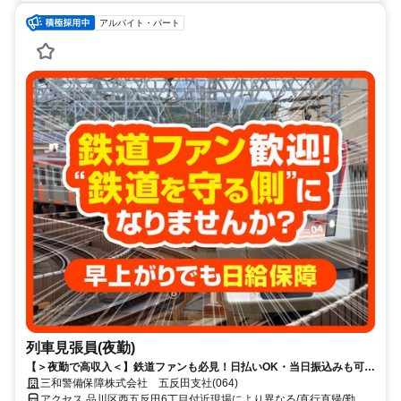
アルバイト・パート
列車見張員(夜勤)
【＞夜勤で高収入＜】鉄道ファンも必見！日払いOK・当日振込みも可能
♪
三和警備保障株式会社 五反田支社(064)
アクセス 品川区西五反田6丁目付近現場により異なる/直行直帰/勤務