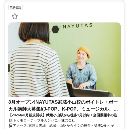
業務委託
8月オープン!NAYUTAS武蔵小山校のボイトレ・ボー
カル講師大募集!(J-POP、K-POP、ミュージカル、話
【2026年8月新規開校】武蔵小山駅から徒歩1分以内！全国展開中の注目
し方、弾き語りetc)
のボイトレ・ダンススクールNAYUTAS（ナユタス）が武蔵小山に初上
トゥモローテーブルカンパニー株式会社
陸!!
アクセス: 東急目黒線 武蔵小山駅からすぐの校舎＜徒歩1分＞ その