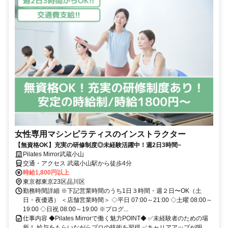
女性専用マシンピラティスのインストラクター
【無資格OK】充実の研修制度◎未経験活躍中！週2日3時間~
Pilates Mirror武蔵小山
交通・アクセス 武蔵小山駅から徒歩4分
時給1,800円以上
東京都東京23区品川区
勤務時間詳細 ※下記営業時間のうち1日３時間・週２日〜OK（土
日・夜優遇） ＜店舗営業時間＞ ◇平日 07:00～21:00 ◇土曜 08:00～
19:00 ◇日祝 08:00～19:00 ※プログ...
仕事内容 ◆Pilates Mirrorで働く魅力POINT◆ ✅未経験者のための場
所！ 給与をもらいながらプロの技術を習得 ✅キャリアアップが明