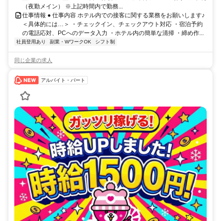
（夜勤メイン） ※上記時間内で勤務...
仕事情報 ● 仕事内容 ホテル内での接客に関する業務をお願いします♪
＜具体的には…＞ ・チェックイン、チェックアウト対応 ・宿泊予約
の電話応対、PCへのデータ入力 ・ホテル内の簡単な清掃 ・締め作...
社員登用あり
副業・WワークOK
シフト制
同じ企業の求人
アルバイト・パート