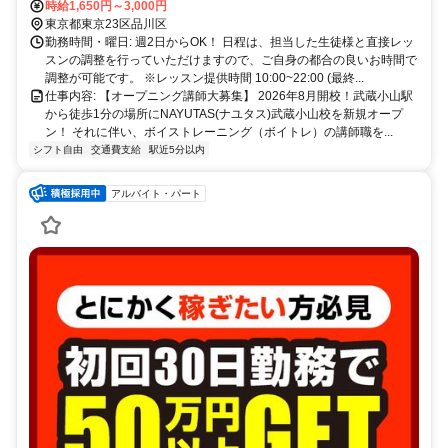
他交通手段 東急目黒線 不動前駅 電車2分 東急目黒線 西小山駅
時給1,650円～3,000円
電車1分 JR 目黒駅 電車6分 東急池上線 戸越銀座駅 徒歩18分 /
東京都東京23区品川区
自転車だと7分 東急東横線 学芸大学駅 徒歩28分 / 自転車だと10分
勤務時間・曜日: 週2日からOK！ 日程は、担当した生徒様と直接レッ
南北線、三田線、大井町線、田園都市線などからもアクセス良好で
スンの調整を行っていただけますので、ご自身の都合の良いお時間で
す。 武蔵小山駅を出てバスロータリーのすぐそばにある、ミスター
調整が可能です。 ※レッスン提供時間 10:00~22:00 (最終...
ドーナツが１階にあるビルの４階です。目黒、戸越、学芸大学周辺な
仕事内容: 【オープニング講師大募集】 2026年8月開校！武蔵小山駅
どからも自転車で10分〜15分の距離にあります♪
から徒歩1分の場所にNAYUTAS(ナユタス)武蔵小山校を新規オープ
ン！ それに伴い、ボイストレーニング（ボイトレ）の講師職を...
シフト自由
交通費支給
駅近5分以内
アルバイト・パート