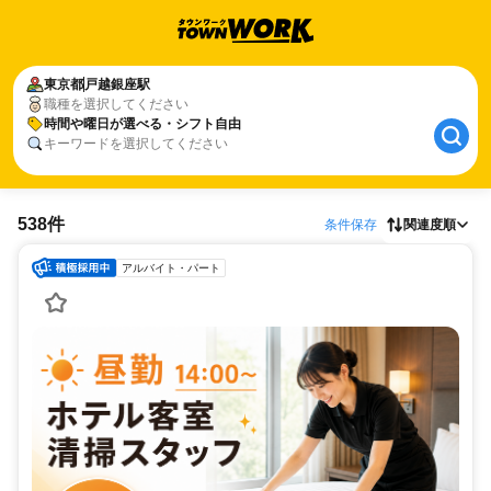
東京都
戸越銀座駅
職種を選択してください
時間や曜日が選べる・シフト自由
キーワードを選択してください
538件
条件保存
関連度順
アルバイト・パート