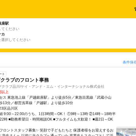
銀座駅
してください
ナカ
を選択してください
条件保
ート
グクラブのフロント事務
グクラブ品川/ケイ・アンド・エム・インターナショナル株式会社
0円以上
セス 東急池上線「戸越銀座駅」より徒歩5分／東急目黒線「武蔵小山
歩13分／都営浅草線「戸越駅」より徒歩10分
23区品川区
 9:00～22:00のうち、1日3時間～OK！ ①9時～13時 ②14時～18時半
22時 ■勤務希望日・時間相談OK ■フルタイムも大歓迎！ ■週2日～OK
✨フロントスタッフ募集✨ 笑顔で子どもたちと 保護者様をお迎えするお
 ✅ 学生さんへ 以前に当クラブへ通っていた 卒業生もスタッフとして活