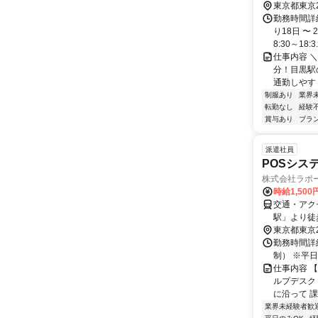
東京都東京
勤務時間詳細
り18日 〜 
8:30～18:3.
仕事内容 
分！目黒駅
通勤しやす
制服あり
業界
転勤なし
経験
賞与あり
ブラ
派遣社員
POSシス
株式会社ラポ
時給1,50
交通・アク
駅」より徒
駅」より無
東京都東京
勤務時間詳細
制） ※平
仕事内容 
ルプデスク
に沿って 課
業界未経験者歓