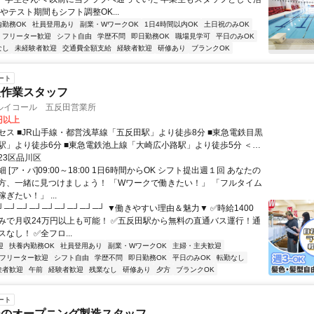
やテスト期間もシフト調整OK...
内勤務OK
社員登用あり
副業・WワークOK
1日4時間以内OK
土日祝のみOK
フリーター歓迎
シフト自由
学歴不問
即日勤務OK
職場見学可
平日のみOK
なし
未経験者歓迎
交通費全額支給
経験者歓迎
研修あり
ブランクOK
ート
軽作業スタッフ
ルイコール 五反田営業所
0円以上
セス ■JR山手線・都営浅草線「五反田駅」より徒歩8分 ■東急電鉄目黒
駅」より徒歩6分 ■東急電鉄池上線「大崎広小路駅」より徒歩5分 ＜シ
も出ています！＞ JR五反田駅西口9番バス乗り場から、直通バスも出て
23区品川区
則平日8:00～20:00の間で運行。土日・祝日や、年末年始は運休です。
 [ア・パ]09:00～18:00 1日6時間からOK シフト提出週１回 あなたの
方、一緒に見つけましょう！ 「Wワークで働きたい！」 「フルタイム
ぎたい！」 ...
┘─┘─┘─┘─┘─┘─┘─┘─┘ ▼働きやすい理由＆魅力▼ ✅時給1400
みで月収24万円以上も可能！ ✅五反田駅から無料の直通バス運行！通
なし！ ✅全フロ...
迎
扶養内勤務OK
社員登用あり
副業・WワークOK
主婦・主夫歓迎
フリーター歓迎
シフト自由
学歴不問
即日勤務OK
平日のみOK
転勤なし
験者歓迎
午前
経験者歓迎
残業なし
研修あり
夕方
ブランクOK
ート
ーのオープニング製造スタッフ