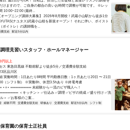
10分 南北線、三田線、大井町線、田園都市線などから
曜日: 週2日からOK！ 日程は、担当した生徒様と直接レッスンの調整を
てバスロータリーのすぐそばにある、ミス
だけますので、ご自身の都合の良いお時間で調整が可能です。 ※レッ
ツが１階にあるビルの４階です。目黒、戸越、学芸大学周辺などからも
0:00~22:00 (最終...
0分〜15分の距離にあります♪
 【オープニング講師大募集】 2026年8月開校！武蔵小山駅から徒歩1分
AYUTAS(ナユタス)武蔵小山校を新規オープン！ それに伴い、ボイスト
（ボイトレ）の講師職を...
通費支給
駅近5分以内
・調理見習いスタッフ・ホールマネージャー
00円以上
セス 東急目黒線 不動前駅より徒歩5分／交通費全額支給
23区品川区
 実働時間：1日あたり8時間 平均勤務日数：1ヶ月あたり20日 〜 21日
22:00（シフト制） ※実働8h、休憩3.5hあり ※終電考慮
═ ⋆⭐⋆ ════════ 未経験から一流のピザ職人へ！
════════ ＜キッチン＞ ✅仕込み ✅調理 ✅ピザの焼成 ✅盛り付け ✅洗
ル＞ ✅お客様のご案...
迎
経験不問
交通費全額支給
研修あり
交通費支給
駅近5分以内
シフト制
模保育園の保育士正社員