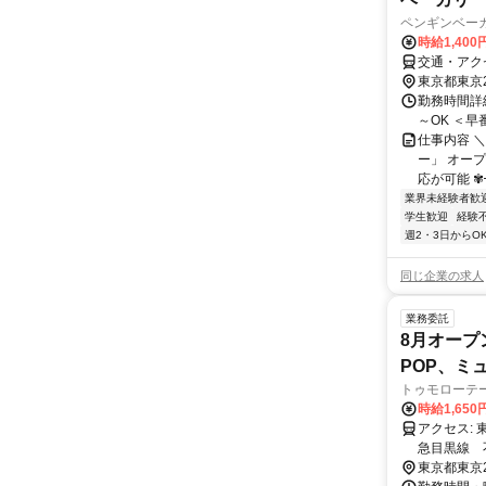
ペンギンベー
時給1,40
交通・アク
東京都東京
勤務時間詳細
～OK ＜早番
仕事内容 
ー」 オー
応が可能 ✾
業界未経験者歓
学生歓迎
経験
週2・3日からO
同じ企業の求人
業務委託
8月オープ
POP、ミ
トゥモローテ
時給1,650
アクセス: 東急目黒線 武蔵小山駅からすぐの校舎＜徒歩1分＞ その他交通手段 東
急目黒線 
6分 東急池上線 戸越銀座駅 徒歩18分 / 自転車だと7分 東急東横線 学芸大学
東京都東京