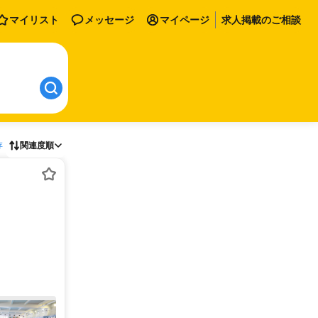
マイリスト
メッセージ
マイページ
求人掲載のご相談
存
関連度順