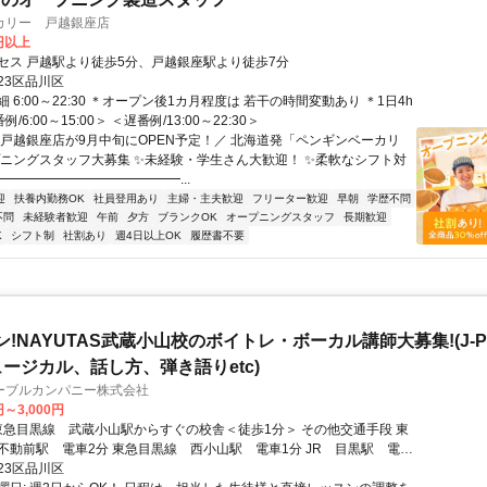
カリー 戸越銀座店
0円以上
セス 戸越駅より徒歩5分、戸越銀座駅より徒歩7分
23区品川区
 6:00～22:30 ＊オープン後1カ月程度は 若干の時間変動あり ＊1日4h
例/6:00～15:00＞ ＜遅番例/13:00～22:30＞
＼戸越銀座店が9月中旬にOPEN予定！／ 北海道発「ペンギンベーカリ
プニングスタッフ大募集 ✨未経験・学生さん大歓迎！ ✨柔軟なシフト対
━━━━━━━━━━━━━━...
迎
扶養内勤務OK
社員登用あり
主婦・主夫歓迎
フリーター歓迎
早朝
学歴不問
不問
未経験者歓迎
午前
夕方
ブランクOK
オープニングスタッフ
長期歓迎
K
シフト制
社割あり
週4日以上OK
履歴書不要
ン!NAYUTAS武蔵小山校のボイトレ・ボーカル講師大募集!(J-P
ュージカル、話し方、弾き語りetc)
ーブルカンパニー株式会社
円～3,000円
不動前駅 電車2分 東急目黒線 西小山駅 電車1分 JR 目黒駅 電車
23区品川区