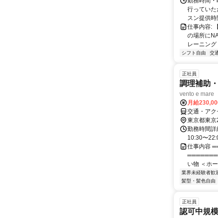
駅 徒歩28分 / 自転車だと
勤務時間・
もアクセス良好です。 武蔵小山駅を出
行っていた
タードーナ
スン提供時間 1
自転車で1
仕事内容:
の場所にN
レーニング
シフト自由
交
正社員
調理補助
vento e mare
月給230,0
交通・アク
東京都東京
勤務時間詳細
10:30〜
仕事内容 ═
══════
い物 ＜ホー
業界未経験者歓
髪型・髪色自由
正社員
認可中規