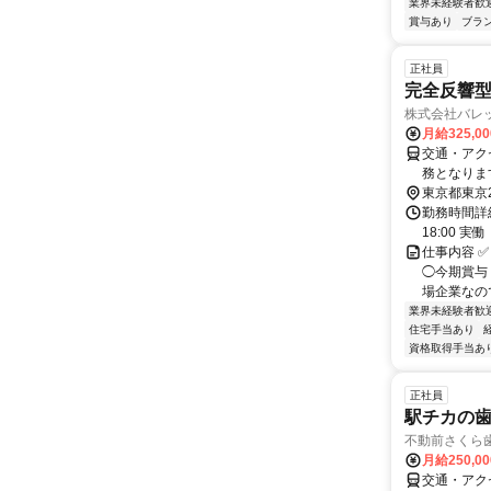
業界未経験者歓
賞与あり
ブラ
正社員
完全反響
株式会社バレ
月給325,0
交通・アク
務となりま
東京都東京
勤務時間詳細
18:00 
仕事内容 
◯今期賞与
場企業なので
業界未経験者歓
住宅手当あり
資格取得手当あ
正社員
駅チカの
不動前さくら
月給250,0
交通・アク