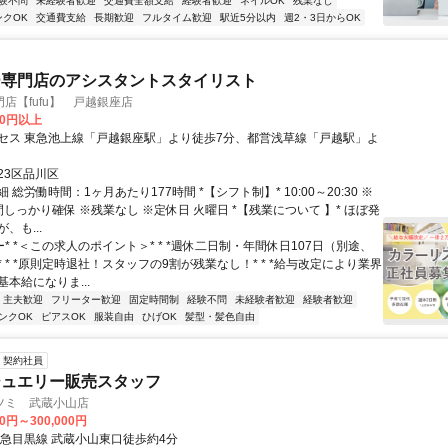
験不問
未経験者歓迎
交通費全額支給
経験者歓迎
ネイルOK
残業なし
ンクOK
交通費支給
長期歓迎
フルタイム歓迎
駅近5分以内
週2・3日からOK
ー専門店のアシスタントスタイリスト
店【fufu】 戸越銀座店
00円以上
セス 東急池上線「戸越銀座駅」より徒歩7分、都営浅草線「戸越駅」よ
23区品川区
 総労働時間：1ヶ月あたり177時間 *【シフト制】* 10:00～20:30 ※
しっかり確保 ※残業なし ※定休日 火曜日 *【残業について 】* ほぼ発
、も...
ー* *＜この求人のポイント＞* * *週休二日制・年間休日107日（別途、
 * *原則定時退社！スタッフの9割が残業なし！* * *給与改定により業界
本給になりま...
・主夫歓迎
フリーター歓迎
固定時間制
経験不問
未経験者歓迎
経験者歓迎
ンクOK
ピアスOK
服装自由
ひげOK
髪型・髪色自由
契約社員
ジュエリー販売スタッフ
ツミ 武蔵小山店
00円～300,000円
東急目黒線 武蔵小山東口徒歩約4分