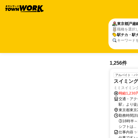
東京都
戸越
職種を選択
駅チカ・駅
キーワード
1,256件
アルバイト・パ
スイミン
ミミスイミン
時給1,23
交通・アク
駅」より徒
東京都東京
勤務時間詳細
③18時半～
シフトは...
仕事内容 
仕事です♪