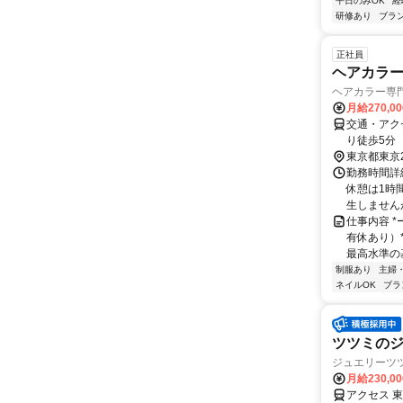
平日のみOK
経
研修あり
ブラ
正社員
ヘアカラ
ヘアカラー専門
月給270,0
交通・アク
り徒歩5分
東京都東京
勤務時間詳細
休憩は1時間
生しませんが
仕事内容 *
有休あり）*
最高水準の基
制服あり
主婦
ネイルOK
ブラ
ツツミの
ジュエリーツ
月給230,0
アクセス 