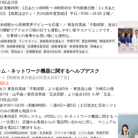
23区品川区
 実働時間：1日あたり8時間 〜 8時間30分 平均勤務日数：1ヶ月あた
22日 【残業ほぼナシ！月1h(前年度実績)】 平日／9:00～18:30 土曜／
..
＼未経験から医療業界デビューを応援！／ 東急目黒線「不動前駅」徒歩1
の隣駅でアクセス◎雨の日でも通勤しやすい駅チカクリニックです。
く、仕事帰りの食事やお買い物にも便利な...
未経験者歓迎
ランチタイム
資格取得支援あり
学歴不問
固定時間制
職場見学可
不問
未経験者歓迎
交通費全額支給
経験者歓迎
有資格者歓迎
研修あり
ンクOK
育休あり
交通費支給
駅近5分以内
資格取得手当あり
テム・ネットワーク機器に関するヘルプデスク
ート【勤務地:東京都品川区西五反田7丁目】
0円以上
セス 東急目黒線「不動前駅」より徒歩5分 ・東急池上線「大崎広小路
歩7分・山手線／都営浅草線「五反田駅」より徒歩10分 ※JR「五反田
料シャトルバスあり
23区品川区
 9:00〜18:00（実働8時間） ◇週4日〜週5日（土日祝含む完全シフト
日のみの勤務も相談ＯＫ
【仕事内容】 POSシステム（POSレジ）や ネットワーク機器に関する ヘ
（一次受け） 店舗やお客様からの 電話問い合わせに対し、 マニュアル
題を電話口で解決するお...
迎
1日4時間以内OK
主婦・主夫歓迎
フリーター歓迎
シフト自由
学歴不問