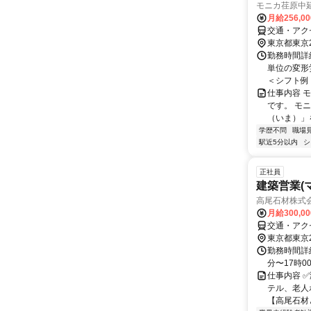
モニカ荏原中
月給256,0
交通・アク
東京都東京
勤務時間詳
単位の変形労
＜シフト例＞ 
仕事内容 
です。 モ
（いま）」
学歴不問
職場
駅近5分以内
シ
正社員
建築営業(
高尾石材株式
月給300,0
交通・アク
東京都東京
勤務時間詳細
分〜17時0
仕事内容 
テル、老人
【高尾石材と