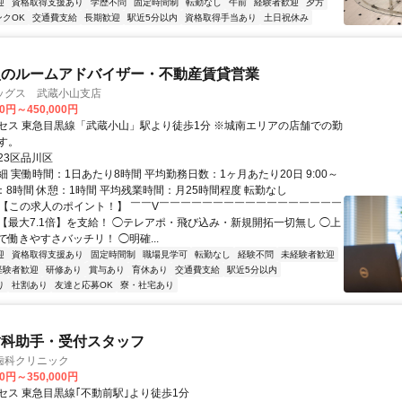
迎
資格取得支援あり
学歴不問
固定時間制
転勤なし
午前
経験者歓迎
夕方
ンクOK
交通費支給
長期歓迎
駅近5分以内
資格取得手当あり
土日祝休み
型のルームアドバイザー・不動産賃貸営業
ッグス 武蔵小山支店
00円～450,000円
セス 東急目黒線「武蔵小山」駅より徒歩1分 ※城南エリアの店舗での勤
す。
23区品川区
 実働時間：1日あたり8時間 平均勤務日数：1ヶ月あたり20日 9:00～
実働：8時間 休憩：1時間 平均残業時間：月25時間程度 転勤なし
✅【この求人のポイント！】 ￣￣V￣￣￣￣￣￣￣￣￣￣￣￣￣￣￣￣￣
【最大7.1倍】を支給！ ◯テレアポ・飛び込み・新規開拓一切無し ◯上
働きやすさバッチリ！ ◯明確...
迎
資格取得支援あり
固定時間制
職場見学可
転勤なし
経験不問
未経験者歓迎
経験者歓迎
研修あり
賞与あり
育休あり
交通費支給
駅近5分以内
り
社割あり
友達と応募OK
寮・社宅あり
歯科助手・受付スタッフ
歯科クリニック
00円～350,000円
セス 東急目黒線｢不動前駅｣より徒歩1分