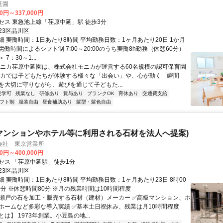
延園
00円～337,000円
セス 東急池上線「荏原中延」駅 徒歩3分
23区品川区
細 実働時間：1日あたり8時間 平均勤務日数：1ヶ月あたり20日 1か月
働時間によるシフト制 7:00～20:00のうち実働8h勤務（休憩60分）
7：30～1...
モニカ荏原中延園は、株式会社モニカが運営する60名規模の認可保育園
ニカでは子どもたちが体験する様々な「出会い」や、心が動く「瞬間
を大切に守りながら、遊びを通じて子どもた...
見学可
残業なし
研修あり
賞与あり
ブランクOK
育休あり
交通費支給
フト制
服装自由
昼食補助あり
髪型・髪色自由
マンションやホテル等に利用される石材を法人へ提案)
会社 東京営業所
00円～400,000円
セス 「荏原中延駅」徒歩1分
23区品川区
 実働時間：1日あたり8時間 平均勤務日数：1ヶ月あたり23日 8時00
0分 ※休憩時間80分 ※月の残業時間は10時間程度
✅瀬戸の石を加工・販売する石材（建材）メーカー ✅高級マンション、ホ
ホームなど多彩な導入実績 ✅基本土日祝休み、残業は月10時間程度
は】 1973年創業。小豆島の地...