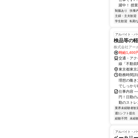
躍中！ 授業
制服あり
扶養
主婦・主夫歓迎
学生歓迎
転勤
アルバイト・パ
検品等の
株式会社アー
時給1,40
交通・アク
線「不動前
ャトルバス
東京都東京
います。原
勤務時間詳細
理想の働き
でしっかり稼
仕事内容 ─
円！日勤の
勤のストレス
業界未経験者歓
週1シフト提出
経験不問
未経
アルバイト・パ
ベーカリ