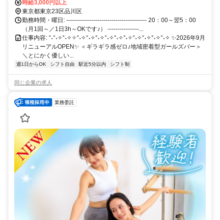
戸越駅から徒歩3分 ＜都営地下鉄 | 浅草線＞ ---------- ●荏原中延駅から
時給3,000円以上
徒歩10分 ＜東急電鉄 | 池上線＞ ---------- ●戸越公園駅から徒歩10分 ＜
東京都東京23区品川区
東急電鉄 | 大井町線＞ ---------- ●武蔵小山駅から徒歩13分 ＜東急電鉄 |
勤務時間・曜日: ----------------------------------------- 20：00～翌5：00
目黒線/東急新横浜線＞ ---------- ●五反田駅から徒歩15分 ＜JR | 山手線
（月1回～／1日3h～OKです♪） ----------------...
仕事内容: °˖°˖✧°˖✧✧°˖✧°˖✧°˖✧°˖✧°˖✧°˖✧°˖✧°˖✧°˖✧°˖✧ ✨2026年9月
＞ ＜東急電鉄 | 池上線＞ ＜都営地下鉄 | 浅草線＞ ----------
リニューアルOPEN✨ ＜ギラギラ感ゼロ♪地域密着型ガールズバー＞
＼とにかく優しい...
週1日からOK
シフト自由
駅近5分以内
シフト制
同じ企業の求人
業務委託