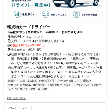
軽貨物カーゴドライバー
企業配送中心｜車両費ゼロ｜未経験OK｜特別手当あり◎
株式会社タイムボックス
交通・アクセス JR五反田駅より徒歩6分
日給12,000円～34,000円
東京都東京23区品川区
勤務時間詳細 ✅ シフトは自己申告制！ ✅ バイク持ち込みの方は週2
日～勤務OK！ 365日・24時間稼働のため、 「日勤のみ」「夜勤の
み」など柔軟に対応可能◎ 直行直帰OK／希望に合わせてシフト調...
仕事内容 ＼体力より継続力で稼ぐ仕事♪／ 軽貨物カーゴドライバー募
集中！ ★ 求人のイチオシポイント ★ ー ✅. 軽車両持ち込みの方完全
歩合50％！ ✅.入社後に特別手当あり◎（一部規定あり） ✅...
制服あり
主婦・主夫歓迎
60代も応募可
フリーター歓迎
バイク通勤OK
学歴不問
車通勤OK
経験者歓迎
有資格者歓迎
研修あり
ブランクOK
長期歓迎
シフト制
ひげOK
髪型・髪色自由
同じ企業の求人
アルバイト・パート