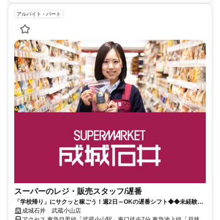
アルバイト・パート
スーパーのレジ・販売スタッフ/遅番
「学校帰り」にサクッと稼ごう！週2日～OKの遅番シフト◆◆未経験ス
タートＯＫ！時間帯加算で時給ＵＰも◎
成城石井 武蔵小山店
アクセス 東急目黒線「武蔵小山駅」東口徒歩7分 東急池上線「戸越銀