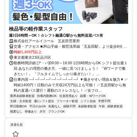
検品等の軽作業スタッフ
週3日6時間～OK！☆シフト融通◎駅から無料送迎バス有
株式会社アールイコール 五反田営業所
交通・アクセス ■JR山手線・都営浅草線「五反田駅」より徒歩8分 ■
東急電鉄目黒線「不動前駅」より徒歩6分 ■東急電鉄池上線「大崎広
時給1,400円以上
小路駅」より徒歩5分 ＜シャトルバスも出ています！＞ JR五反田駅
東京都東京23区品川区
西口9番バス乗り場から、直通バスも出ています。原則平日8:00～
勤務時間詳細 [ア・パ]09:00～18:00 1日6時間からOK シフト提出週１
20:00の間で運行。土日・祝日や、年末年始は運休です。
回 あなたの理想の働き方、一緒に見つけましょう！ 「Wワークで働
きたい！」 「フルタイムでしっかり稼ぎたい！」 ...
仕事内容 ─┘─┘─┘─┘─┘─┘─┘─┘─┘ ▼働きやすい理由＆魅力▼ ✅
時給1400円！日勤のみで月収24万円以上も可能！ ✅五反田駅から無
料の直通バス運行！通勤のストレスなし！ ✅全フロ...
業界未経験者歓迎
扶養内勤務OK
社員登用あり
副業・WワークOK
主婦・主夫歓迎
週1シフト提出
フリーター歓迎
シフト自由
学歴不問
即日勤務OK
平日のみOK
転勤なし
経験不問
未経験者歓迎
午前
経験者歓迎
残業なし
研修あり
夕方
ブランクOK
派遣社員