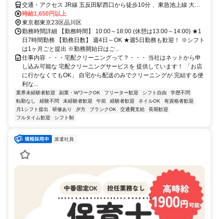
交通・アクセス JR線 五反田駅西口から徒歩10分 、東急池上線 大崎
広小路駅から徒歩7分 、東急目黒線 不動前駅から徒歩8分
時給1,650円以上
東京都東京23区品川区
勤務時間詳細 【勤務時間】 10:00～18:00 (休憩は13:00～14:00) ★1
日7時間勤務 【勤務日数】 週4日～OK ★週5日勤務も歓迎！ ※シフト
は1ヶ月ごと提出 ※勤務開始日はご...
仕事内容 ・・・宅配クリーニングって？・・・ 当社はネットから申
し込み可能な 宅配クリーニングサービスを 提供しています！ 「お店
に行かなくてもOK」 自宅から配送のみでクリーニングが 完結する便
利な...
業界未経験者歓迎
副業・WワークOK
フリーター歓迎
シフト自由
学歴不問
転勤なし
経験不問
未経験者歓迎
午前
経験者歓迎
ネイルOK
有資格者歓迎
月1シフト提出
研修あり
夕方
ブランクOK
交通費支給
長期歓迎
フルタイム歓迎
シフト制
派遣社員