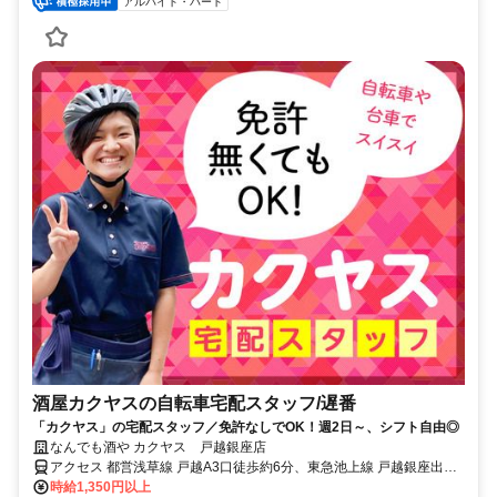
アルバイト・パート
酒屋カクヤスの自転車宅配スタッフ/遅番
「カクヤス」の宅配スタッフ／免許なしでOK！週2日～、シフト自由◎
なんでも酒や カクヤス 戸越銀座店
アクセス 都営浅草線 戸越A3口徒歩約6分、東急池上線 戸越銀座出入
口2徒歩約8分、東急大井町線 戸越公園北口徒歩約10分 ※マイカー
時給1,350円以上