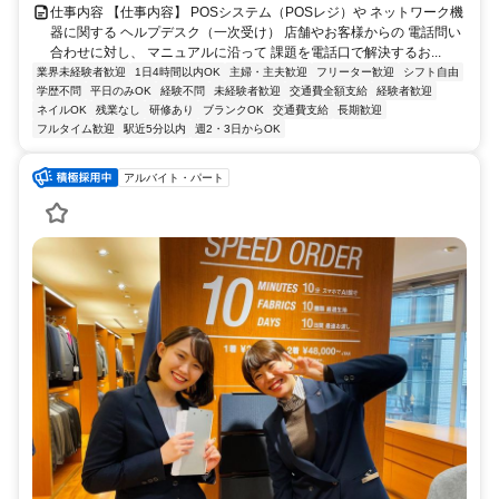
仕事内容 【仕事内容】 POSシステム（POSレジ）や ネットワーク機
器に関する ヘルプデスク（一次受け） 店舗やお客様からの 電話問い
合わせに対し、 マニュアルに沿って 課題を電話口で解決するお...
業界未経験者歓迎
1日4時間以内OK
主婦・主夫歓迎
フリーター歓迎
シフト自由
学歴不問
平日のみOK
経験不問
未経験者歓迎
交通費全額支給
経験者歓迎
ネイルOK
残業なし
研修あり
ブランクOK
交通費支給
長期歓迎
フルタイム歓迎
駅近5分以内
週2・3日からOK
アルバイト・パート