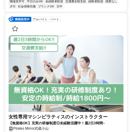
職場見学可
平日のみOK
未経験者歓迎
交通費全額支給
経験者歓迎
残業なし
夕方
社会保険完備
ブランクOK
日中
アルバイト・パート
女性専用マシンピラティスのインストラクター
【無資格OK】充実の研修制度◎未経験活躍中！週2日3時間~
Pilates Mirror武蔵小山