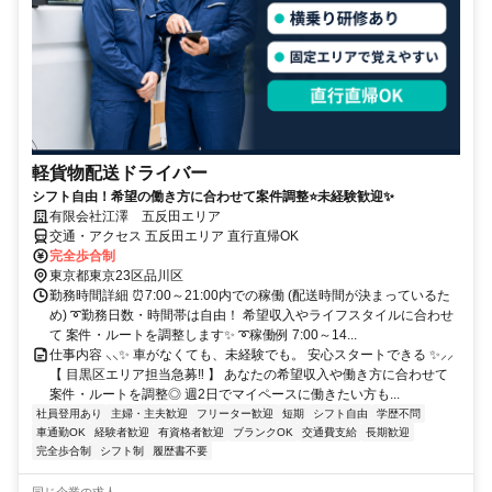
軽貨物配送ドライバー
シフト自由！希望の働き方に合わせて案件調整⭐未経験歓迎✨
有限会社江澤 五反田エリア
交通・アクセス 五反田エリア 直行直帰OK
完全歩合制
東京都東京23区品川区
勤務時間詳細 ⏰7:00～21:00内での稼働 (配送時間が決まっているた
め) ➰勤務日数・時間帯は自由！ 希望収入やライフスタイルに合わせ
て 案件・ルートを調整します✨ ➰稼働例 7:00～14...
仕事内容 ⸜⸜✨ 車がなくても、未経験でも。 安心スタートできる ✨⸝⸝
【 目黒区エリア担当急募‼ 】 あなたの希望収入や働き方に合わせて
案件・ルートを調整◎ 週2日でマイペースに働きたい方も...
社員登用あり
主婦・主夫歓迎
フリーター歓迎
短期
シフト自由
学歴不問
車通勤OK
経験者歓迎
有資格者歓迎
ブランクOK
交通費支給
長期歓迎
完全歩合制
シフト制
履歴書不要
同じ企業の求人