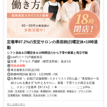
定着率97.2%の安定サロンの美容師|日曜定休×18時退
勤
シフト自由＆日曜定休＆18時閉店だから子育や家庭と両立可能
LeaF(リーフ)戸越銀座店
交通・アクセス 戸越駅（都営浅草線） 徒歩1分
完全歩合制
東京都東京23区品川区
勤務時間詳細 週2日・1日2時間～OK
仕事内容 ＼ 全国27店舗展開✨スタイリスト150人超／ “美容師が一生
続けられる働き方”を叶えるサロン。家庭・子育てとの両立を応援
し、スタッフ定着率【97.2％】！ ✼┈┈┈┈┈┈┈ここがPoi...
主婦・主夫歓迎
シフト自由
車通勤OK
経験者歓迎
研修あり
ブランクOK
交通費支給
長期歓迎
完全歩合制
シフト制
同じ企業の求人