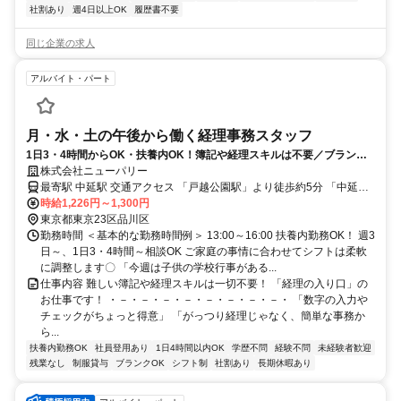
社割あり
週4日以上OK
履歴書不要
同じ企業の求人
アルバイト・パート
月・水・土の午後から働く経理事務スタッフ
1日3・4時間からOK・扶養内OK！簿記や経理スキルは不要／ブランク
がある方も丁寧な引き継ぎで安心スタート！
株式会社ニューパリー
最寄駅 中延駅 交通アクセス 「戸越公園駅」より徒歩約5分 「中延
時給1,226円～1,300円
駅」より徒歩約7分 「荏原中延駅」より徒歩約10分
東京都東京23区品川区
勤務時間 ＜基本的な勤務時間例＞ 13:00～16:00 扶養内勤務OK！ 週3
日～、1日3・4時間～相談OK ご家庭の事情に合わせてシフトは柔軟
に調整します〇 「今週は子供の学校行事がある...
仕事内容 難しい簿記や経理スキルは一切不要！ 「経理の入り口」の
お仕事です！ ・－・－・－・－・－・－・－・－・ 「数字の入力や
チェックがちょっと得意」 「がっつり経理じゃなく、簡単な事務か
ら...
扶養内勤務OK
社員登用あり
1日4時間以内OK
学歴不問
経験不問
未経験者歓迎
残業なし
制服貸与
ブランクOK
シフト制
社割あり
長期休暇あり