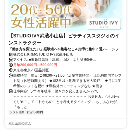
【STUDIO IVY武蔵小山店】ピラティススタジオのイ
ンストラクター
「働き方を変えたい」経験者へ✨集客なし＆指導に集中♬週2～・シフト
自由！月50万円以上も可能◎
株式会社KRM/STUDIO IVY武蔵小山店
アクセス: ■東急目黒線「武蔵小山駅」より徒歩5分
୨୧･･･････････････････････････････････୨୧ 武蔵小山駅から通いやす
月給200,000円～500,000円
く、 目黒・五反田・不動前・西小山・大岡山 などからの通勤者も多
東京都東京23区品川区
数！
勤務時間・曜日: ⏰08:00〜21:00（店舗営業時間） 上記時間内でシフ
ト制（休憩時間あり） ★週2日以上勤務できる方大歓迎！ ★月に1度
希望のシフトを提出 ★勤務外のミーティングなし ★働き...
仕事内容: ･｡⛅ 今年後半、働き方を変えませんか？⛅｡･
︶︶︶︶︶︶︶︶︶︶︶︶︶︶︶︶︶︶︶︶︶ お盆休み、少しゆっ
くり過ごして これからのことを考えるタイミング。 もしあなたが、
「もっと...
シフト自由
駅近5分以内
同じ企業の求人