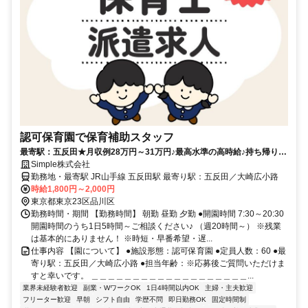
認可保育園で保育補助スタッフ
最寄駅：五反田★月収例28万円～31万円♪最高水準の高時給♪持ち帰り仕
事・残業・担任無し♪
Simple株式会社
勤務地・最寄駅 JR山手線 五反田駅 最寄り駅：五反田／大崎広小路
時給1,800円～2,000円
東京都東京23区品川区
勤務時間・期間 【勤務時間】 朝勤 昼勤 夕勤 ●開園時間 7:30～20:30
開園時間のうち1日5時間～ご相談ください♪ （週20時間～） ※残業
は基本的にありません！ ※時短・早番希望・遅...
仕事内容 【園について】 ●施設形態：認可保育園 ●定員人数：60 ●最
寄り駅：五反田／大崎広小路 ●担当年齢：※応募後ご質問いただけま
すと幸いです。 ＿＿＿＿＿＿＿＿＿＿＿＿＿＿＿＿＿＿＿...
業界未経験者歓迎
副業・WワークOK
1日4時間以内OK
主婦・主夫歓迎
フリーター歓迎
早朝
シフト自由
学歴不問
即日勤務OK
固定時間制