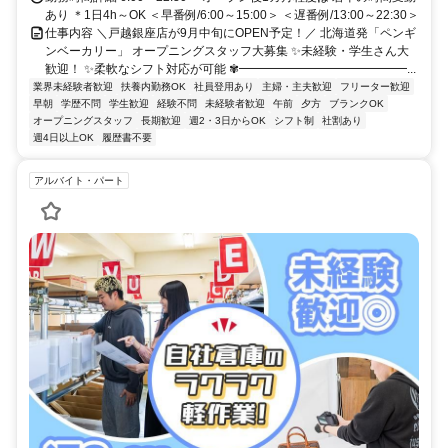
あり ＊1日4h～OK ＜早番例/6:00～15:00＞ ＜遅番例/13:00～22:30＞
仕事内容 ＼戸越銀座店が9月中旬にOPEN予定！／ 北海道発「ペンギ
ンベーカリー」 オープニングスタッフ大募集 ✨未経験・学生さん大
歓迎！ ✨柔軟なシフト対応が可能 ✾━━━━━━━━━━━━━━...
業界未経験者歓迎
扶養内勤務OK
社員登用あり
主婦・主夫歓迎
フリーター歓迎
早朝
学歴不問
学生歓迎
経験不問
未経験者歓迎
午前
夕方
ブランクOK
オープニングスタッフ
長期歓迎
週2・3日からOK
シフト制
社割あり
週4日以上OK
履歴書不要
アルバイト・パート