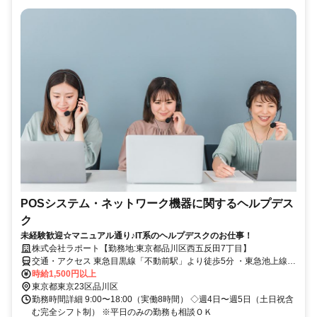
POSシステム・ネットワーク機器に関するヘルプデス
ク
未経験歓迎☆マニュアル通り♪IT系のヘルプデスクのお仕事！
株式会社ラポート【勤務地:東京都品川区西五反田7丁目】
交通・アクセス 東急目黒線「不動前駅」より徒歩5分 ・東急池上線
「大崎広小路駅」より徒歩7分・山手線／都営浅草線「五反田駅」よ
時給1,500円以上
り徒歩10分 ※JR「五反田駅」より無料シャトルバスあり
東京都東京23区品川区
勤務時間詳細 9:00〜18:00（実働8時間） ◇週4日〜週5日（土日祝含
む完全シフト制） ※平日のみの勤務も相談ＯＫ