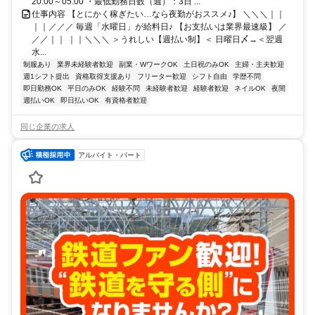
20:00～05:00 ・最低勤務日数（週）：3日 ...
仕事内容 【とにかく稼ぎたい…なら夜勤がおススメ♪】 ＼＼＼｜｜
｜｜／／／ 毎週「水曜日」が給料日♪ 【お支払いは業界最速級】 ／
／／｜｜ ｜｜＼＼＼ ＞うれしい【週払い制】＜ 日曜日〆→＜翌週
水...
制服あり
業界未経験者歓迎
副業・WワークOK
土日祝のみOK
主婦・主夫歓迎
週1シフト提出
資格取得支援あり
フリーター歓迎
シフト自由
学歴不問
即日勤務OK
平日のみOK
経験不問
未経験者歓迎
経験者歓迎
ネイルOK
夜間
週払いOK
即日払いOK
有資格者歓迎
同じ企業の求人
アルバイト・パート