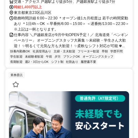
交通・アクセス 戸越駅より徒歩5分、戸越銀座駅より徒歩7分
時給1,400円以上
東京都東京23区品川区
勤務時間詳細 6:00～22:30 ＊オープン後1カ月程度は 若干の時間変動
あり ＊1日4h～OK ＜早番例/6:00～15:00＞ ＜遅番例/13:00～22:30＞
※上記は一例となります。
仕事内容 ＼戸越銀座店が9月中旬OPEN予定！／ 北海道発「ペンギン
ベーカリー」 オープニングスタッフ大募集 ✨未経験・学生さん大歓
迎！ ✨明るくて元気な方も大歓迎！ ✨柔軟なシフト対応が可能 ✾...
扶養内勤務OK
社員登用あり
主婦・主夫歓迎
フリーター歓迎
早朝
学歴不問
学生歓迎
未経験者歓迎
午前
夕方
ブランクOK
オープニングスタッフ
長期歓迎
週2・3日からOK
シフト制
社割あり
履歴書不要
業務委託