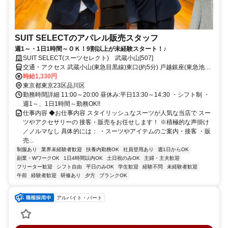
SUIT SELECTのアパレル販売スタッフ
週1～・1日1時間～ＯＫ！9割以上が未経験スタート！♪
SUIT SELECT(スーツセレクト) 武蔵小山[507]
交通・アクセス 武蔵小山(東急目黒線)東口(約5分) 戸越銀座(東急池上
線)出入口1(約10分) 戸越(都営浅草線)A3口(約12分)
時給1,330円
東京都東京23区品川区
勤務時間詳細 11:00～20:00 昼休み:平日13:30～14:30 ・シフト制 ・
週1～、1日1時間～勤務OK!!
仕事内容 ◆お仕事内容 スタイリッシュなスーツが人気な当店で スー
ツやアクセサリーの 接客・販売をお任せします！ ※積極的な声掛け
／ノルマなし 具体的には： ・スーツやアイテムのご案内・接客 ・販
売...
制服あり
業界未経験者歓迎
扶養内勤務OK
社員登用あり
週1日からOK
副業・WワークOK
1日4時間以内OK
土日祝のみOK
主婦・主夫歓迎
フリーター歓迎
シフト自由
平日のみOK
学生歓迎
経験不問
未経験者歓迎
午前
経験者歓迎
研修あり
夕方
ブランクOK
アルバイト・パート