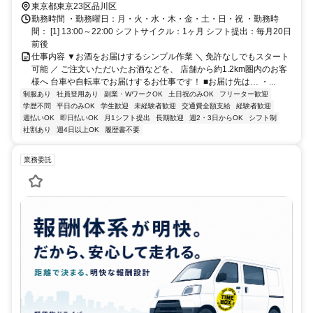
（車・バイク）通勤不可
東京都東京23区品川区
勤務時間 ・勤務曜日：月・火・水・木・金・土・日・祝 ・勤務時
間： [1] 13:00～22:00 シフトサイクル：1ヶ月 シフト提出：毎月20日
前後
仕事内容 ▼お酒をお届けするシンプル作業 ＼ 免許なしでもスタート
可能 ／ ご注文いただいたお酒などを、 店舗から約1.2km圏内のお客
様へ 台車や自転車でお届けするお仕事です！ ■お届け先は… ・...
制服あり
社員登用あり
副業・WワークOK
土日祝のみOK
フリーター歓迎
学歴不問
平日のみOK
学生歓迎
未経験者歓迎
交通費全額支給
経験者歓迎
週払いOK
即日払いOK
月1シフト提出
長期歓迎
週2・3日からOK
シフト制
社割あり
週4日以上OK
履歴書不要
業務委託