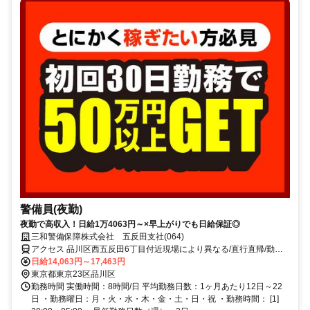
警備員(夜勤)
夜勤で高収入！日給1万4063円～×早上がりでも日給保証◎
三和警備保障株式会社 五反田支社(064)
アクセス 品川区西五反田6丁目付近現場により異なる/直行直帰/勤務
地相談可■電話面接■来社不要
日給14,063円～17,463円
東京都東京23区品川区
勤務時間 実働時間：8時間/日 平均勤務日数：1ヶ月あたり12日～22
日 ・勤務曜日：月・火・水・木・金・土・日・祝 ・勤務時間： [1]