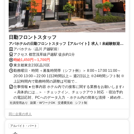
日勤フロントスタッフ
アパホテルの日勤フロントスタッフ【アルバイト】求人！未経験歓迎＆
研修充実で安心スタート
アパホテル〈品川 戸越駅前〉
アクセス 都営浅草線戸越駅 徒歩約1分
時給1,450円～1,700円
東京都東京23区品川区
勤務曜日・時間 ＜募集時間帯（シフト例）＞ 8:00～17:00 11:00～
20:00 13:00～22:00 1日2時間以上～ 週2日以上 ※24時間シフト制 ※
上記時間内で勤務時間の調整は可能で...
仕事情報 ● 仕事内容 ホテル内での接客に関する業務をお願いします♪
＜具体的には…＞ ・チェックイン、チェックアウト対応 ・宿泊予約
の電話応対、PCへのデータ入力 ・ホテル内の簡単な清掃 ・締め作...
社員登用あり
副業・WワークOK
交通費支給
シフト制
同じ企業の求人
アルバイト・パート