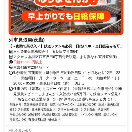
列車見張員(夜勤)
【＞夜勤で高収入＜】鉄道ファンも必見！日払いOK・当日振込みも可能
♪
三和警備保障株式会社 五反田支社(064)
アクセス 品川区西五反田6丁目付近現場により異なる/直行直帰/勤務
地相談可■電話面接■来社不要
日給15,563円以上
東京都東京23区品川区
勤務時間 実働時間：8時間/日 平均勤務日数：1ヶ月あたり12日～22
日 ・勤務曜日：月・火・水・木・金・土・日・祝 ・勤務時間： [1]
20:00～05:00 ・最低勤務日数（週）：3日 ...
仕事内容 【応募からスピード内定】【最短2日後にお仕事開始】列車
見張員デビューしませんか？入社祝い金5万円♪ ＼ 鉄道ファン必見！
／ あなたの鉄道愛が ((ゝω・)9’ 列車の安全運行を支える力に！...
制服あり
業界未経験者歓迎
副業・WワークOK
土日祝のみOK
主婦・主夫歓迎
週1シフト提出
資格取得支援あり
フリーター歓迎
シフト自由
学歴不問
平日のみOK
経験不問
未経験者歓迎
経験者歓迎
ネイルOK
夜間
週払いOK
即日払いOK
有資格者歓迎
研修あり
同じ企業の求人