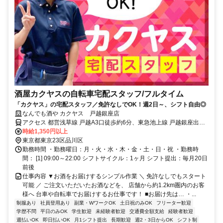
酒屋カクヤスの自転車宅配スタッフ/フルタイム
「カクヤス」の宅配スタッフ／免許なしでOK！週2日～、シフト自由◎
なんでも酒や カクヤス 戸越銀座店
アクセス 都営浅草線 戸越A3口徒歩約6分、東急池上線 戸越銀座出入
口2徒歩約8分、東急大井町線 戸越公園北口徒歩約10分 ※マイカー
時給1,350円以上
（車・バイク）通勤不可
東京都東京23区品川区
勤務時間 ・勤務曜日：月・火・水・木・金・土・日・祝 ・勤務時
間： [1] 09:00～22:00 シフトサイクル：1ヶ月 シフト提出：毎月20日
前後
仕事内容 ▼お酒をお届けするシンプル作業 ＼ 免許なしでもスタート
可能 ／ ご注文いただいたお酒などを、 店舗から約1.2km圏内のお客
様へ 台車や自転車でお届けするお仕事です！ ■お届け先は… ・...
制服あり
社員登用あり
副業・WワークOK
土日祝のみOK
フリーター歓迎
学歴不問
平日のみOK
学生歓迎
未経験者歓迎
交通費全額支給
経験者歓迎
週払いOK
即日払いOK
月1シフト提出
長期歓迎
週2・3日からOK
シフト制