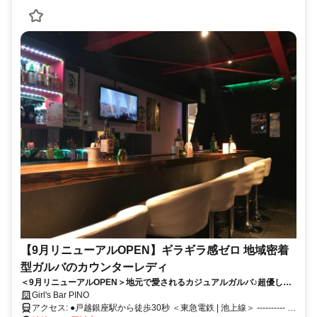
【9月リニューアルOPEN】ギラギラ感ゼロ 地域密着
型ガルバのカウンターレディ
＜9月リニューアルOPEN＞地元で愛されるカジュアルガルバ♪超優しい
店長が始めるアットホームなお店！時給3,000円以上・ノルマなし・連
Girl's Bar PINO
絡先交換なし◎月1回～OK！未経験大歓迎
アクセス: ●戸越銀座駅から徒歩30秒 ＜東急電鉄 | 池上線＞ ---------- ●