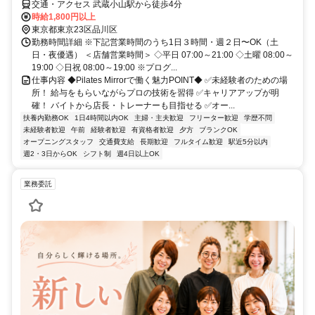
交通・アクセス 武蔵小山駅から徒歩4分
時給1,800円以上
東京都東京23区品川区
勤務時間詳細 ※下記営業時間のうち1日３時間・週２日〜OK（土
日・夜優遇） ＜店舗営業時間＞ ◇平日 07:00～21:00 ◇土曜 08:00～
19:00 ◇日祝 08:00～19:00 ※プログ...
仕事内容 ◆Pilates Mirrorで働く魅力POINT◆ ✅未経験者のための場
所！ 給与をもらいながらプロの技術を習得 ✅キャリアアップが明
確！ バイトから店長・トレーナーも目指せる ✅オー...
扶養内勤務OK
1日4時間以内OK
主婦・主夫歓迎
フリーター歓迎
学歴不問
未経験者歓迎
午前
経験者歓迎
有資格者歓迎
夕方
ブランクOK
オープニングスタッフ
交通費支給
長期歓迎
フルタイム歓迎
駅近5分以内
週2・3日からOK
シフト制
週4日以上OK
業務委託