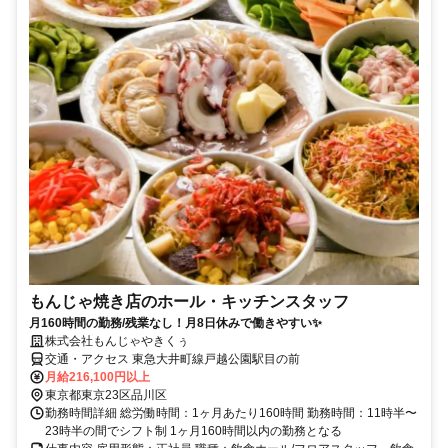
もんじゃ焼き店のホール・キッチンスタッフ
月160時間の勤務/残業なし！月8日休みで働きやすい✨
株式会社もんじゃやきくぅ
交通・アクセス 東急大井町線戸越公園駅目の前
月給216,100円以上
東京都東京23区品川区
勤務時間詳細 総労働時間：1ヶ月あたり160時間 勤務時間：11時半〜
23時半の間でシフト制 1ヶ月160時間以内の勤務となる