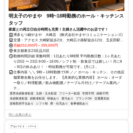
明太子のやまや 9時~18時勤務のホール・キッチンス
タッフ
家庭との両立◎自分時間も充実！主婦さん活躍中のお店です！
博多もつ鍋やまや 大崎店 (株式会社やまやコミュニケーションズ)
交通・アクセス 大崎駅徒歩2分、大崎広小路駅徒歩12分、五反田駅徒
歩16分
月給252,000円～399,000円
東京都東京23区品川区
勤務時間詳細 実働時間：1日あたり8時間 平均勤務日数：1ヶ月あた
り20日 〜 23日 9:00～18:00／シフト制 ・飲食店では嬉しい！月に8
～9日の休みあり！ ・時短勤務が可能です。(月に2...
仕事内容 ＼＼ 9時～18時勤務でOK ／／ ホール・キッチン、その他店
舗業務全般をお任せします。 【具体的な業務内容】 ホール：オーダ
ー取り／料理配膳／飲み物配膳／テーブル片付け／テーブル案内／
テ...
業界未経験者歓迎
主婦・主夫歓迎
フリーター歓迎
学歴不問
経験不問
未経験者歓迎
経験者歓迎
研修あり
賞与あり
ブランクOK
交通費支給
資格取得手当あり
シフト制
寮・社宅あり
食事補助あり
同じ企業の求人
アルバイト・パート