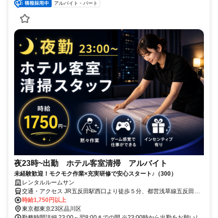
アルバイト・パート
夜23時~出勤 ホテル客室清掃 アルバイト
未経験歓迎！モクモク作業×充実研修で安心スタート♪（300）
レンタルルームサン
交通・アクセス JR五反田駅西口より徒歩５分、都営浅草線五反田駅A
１出口より徒歩4分、東急池上線大崎広小路駅より徒歩3分
時給1,750円以上
東京都東京23区品川区
勤務時間詳細 23:00～翌8:00までの間 ※23:00時から出勤をお願いし