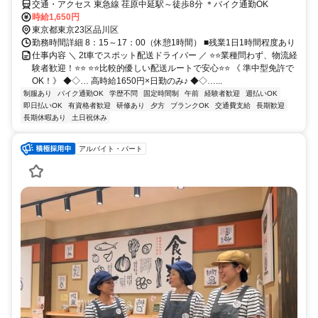
交通・アクセス 東急線 荏原中延駅～徒歩8分 ＊バイク通勤OK
時給1,650円
東京都東京23区品川区
勤務時間詳細 8：15～17：00（休憩1時間） ■残業1日1時間程度あり
仕事内容 ＼ 2t車でスポット配送ドライバー ／ ⭐⭐業種問わず、物流経
験者歓迎！⭐⭐ ⭐⭐比較的優しい配送ルートで安心⭐⭐ 《 準中型免許で
OK！》 ◆◇… 高時給1650円×日勤のみ♪ ◆◇…...
制服あり
バイク通勤OK
学歴不問
固定時間制
午前
経験者歓迎
週払いOK
即日払いOK
有資格者歓迎
研修あり
夕方
ブランクOK
交通費支給
長期歓迎
長期休暇あり
土日祝休み
アルバイト・パート