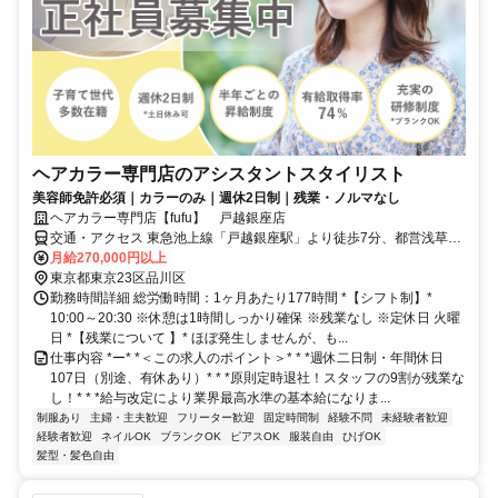
ヘアカラー専門店のアシスタントスタイリスト
美容師免許必須｜カラーのみ｜週休2日制｜残業・ノルマなし
ヘアカラー専門店【fufu】 戸越銀座店
交通・アクセス 東急池上線「戸越銀座駅」より徒歩7分、都営浅草線
「戸越駅」より徒歩5分
月給270,000円以上
東京都東京23区品川区
勤務時間詳細 総労働時間：1ヶ月あたり177時間 *【シフト制】*
10:00～20:30 ※休憩は1時間しっかり確保 ※残業なし ※定休日 火曜
日 *【残業について 】* ほぼ発生しませんが、も...
仕事内容 *ー* *＜この求人のポイント＞* * *週休二日制・年間休日
107日（別途、有休あり）* * *原則定時退社！スタッフの9割が残業な
し！* * *給与改定により業界最高水準の基本給になりま...
制服あり
主婦・主夫歓迎
フリーター歓迎
固定時間制
経験不問
未経験者歓迎
経験者歓迎
ネイルOK
ブランクOK
ピアスOK
服装自由
ひげOK
髪型・髪色自由