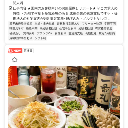
間未満
仕事内容 ★国内のお客様向けのお部屋探しサポート★ 💡この求人の
特徴 ・九州で何度も受賞経験のある 成長企業の東京支店です✨ ・提
携法人の社宅案内が9割 集客業務×飛び込み・ノルマもなし◎ ...
業界未経験者歓迎
主婦・主夫歓迎
資格取得支援あり
フリーター歓迎
学歴不問
職場見学可
経験不問
未経験者歓迎
住宅手当あり
経験者歓迎
有資格者歓迎
研修あり
賞与あり
ブランクOK
育休あり
交通費支給
長期歓迎
駅近5分以内
資格取得手当あり
シフト制
正社員