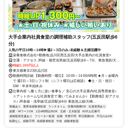
大手企業内社員食堂の調理補助スタッフ(五反田駅歩6
分)
人気の平日10時～14時▶週2～3日のみ♪未経験＆主婦活躍中
栄養食株式会社<勤務地:品川区西五反田/大手企業内の社員食堂>
交通・アクセス JR線・都営浅草線/五反田駅歩6～7分、東急電鉄/大崎
広小路駅歩5分
時給1,300円以上
東京都東京23区品川区
勤務時間詳細 【勤務時間・曜日】 10:00～14:00/4時間 ★月～金曜内
で 週2日～3日シフト制 （シフト曜日は応相談） ◆土・日・祝日・
GW・年末年始休み
仕事内容 ＼働く方に楽い食事を／ 安心の大手企業内/社員専用食堂♪
☆アットホームな社員食堂で 働いてみませんか♪ 【勤務地】好アクセ
ス♪ JR各線・浅草線/五反田駅歩6分 東急池上線/大崎...
制服あり
業界未経験者歓迎
ランチタイム
扶養内勤務OK
社員登用あり
副業・WワークOK
1日4時間以内OK
主婦・主夫歓迎
60代も応募可
資格取得支援あり
フリーター歓迎
短期
学歴不問
即日勤務OK
平日のみOK
転勤なし
経験不問
未経験者歓迎
午前
経験者歓迎