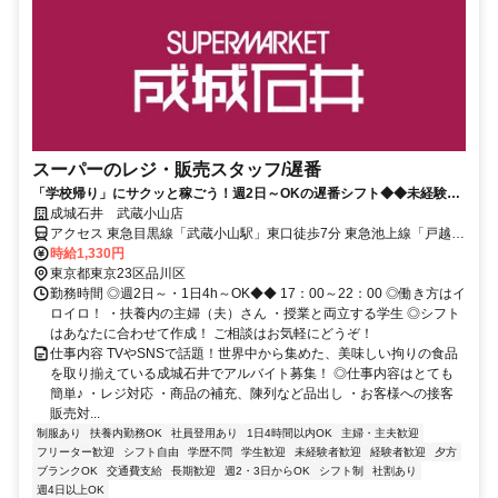
スーパーのレジ・販売スタッフ/遅番
「学校帰り」にサクッと稼ごう！週2日～OKの遅番シフト◆◆未経験ス
タートＯＫ！時間帯加算で時給ＵＰも◎
成城石井 武蔵小山店
アクセス 東急目黒線「武蔵小山駅」東口徒歩7分 東急池上線「戸越銀
座駅」徒歩10分
時給1,330円
東京都東京23区品川区
勤務時間 ◎週2日～・1日4h～OK◆◆ 17：00～22：00 ◎働き方はイ
ロイロ！ ・扶養内の主婦（夫）さん ・授業と両立する学生 ◎シフト
はあなたに合わせて作成！ ご相談はお気軽にどうぞ！
仕事内容 TVやSNSで話題！世界中から集めた、美味しい拘りの食品
を取り揃えている成城石井でアルバイト募集！ ◎仕事内容はとても
簡単♪ ・レジ対応 ・商品の補充、陳列など品出し ・お客様への接客
販売対...
制服あり
扶養内勤務OK
社員登用あり
1日4時間以内OK
主婦・主夫歓迎
フリーター歓迎
シフト自由
学歴不問
学生歓迎
未経験者歓迎
経験者歓迎
夕方
ブランクOK
交通費支給
長期歓迎
週2・3日からOK
シフト制
社割あり
週4日以上OK