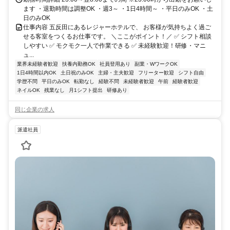
ます ・退勤時間は調整OK ・週3～ ・1日4時間～ ・平日のみOK ・土
日のみOK
仕事内容 五反田にあるレジャーホテルで、 お客様が気持ちよく過ご
せる客室をつくるお仕事です。 ＼ここがポイント！／ ✅ シフト相談
しやすい ✅ モクモク一人で作業できる ✅ 未経験歓迎！研修・マニ
ュ...
業界未経験者歓迎
扶養内勤務OK
社員登用あり
副業・WワークOK
1日4時間以内OK
土日祝のみOK
主婦・主夫歓迎
フリーター歓迎
シフト自由
学歴不問
平日のみOK
転勤なし
経験不問
未経験者歓迎
午前
経験者歓迎
ネイルOK
残業なし
月1シフト提出
研修あり
同じ企業の求人
派遣社員