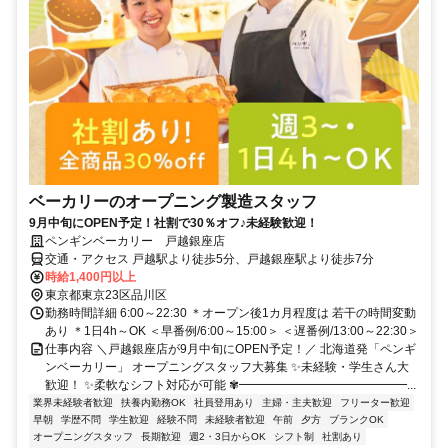
ベーカリーのオープニング製造スタッフ
9月中旬にOPEN予定！社割で30％オフ♪未経験歓迎！
ペンギンベーカリー 戸越銀座店
交通・アクセス 戸越駅より徒歩5分、戸越銀座駅より徒歩7分
時給1,400円以上
東京都東京23区品川区
勤務時間詳細 6:00～22:30 ＊オープン後1カ月程度は 若干の時間変動
あり ＊1日4h～OK ＜早番例/6:00～15:00＞ ＜遅番例/13:00～22:30＞
仕事内容 ＼戸越銀座店が9月中旬にOPEN予定！／ 北海道発「ペンギ
ンベーカリー」 オープニングスタッフ大募集 ✨未経験・学生さん大
歓迎！ ✨柔軟なシフト対応が可能 ✾━━━━━━━━━━━━━━...
業界未経験者歓迎
扶養内勤務OK
社員登用あり
主婦・主夫歓迎
フリーター歓迎
早朝
学歴不問
学生歓迎
経験不問
未経験者歓迎
午前
夕方
ブランクOK
オープニングスタッフ
長期歓迎
週2・3日からOK
シフト制
社割あり