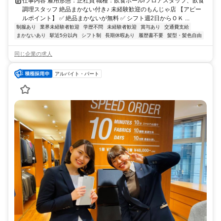
仕事内容 雇用形態：正社員 職種：飲食ホール/フロアスタッフ、飲食
調理スタッフ 絶品まかない付き♪ 未経験歓迎のもんじゃ店 【アピー
ルポイント】 ✅ 絶品まかないが無料 ✅ シフト週2日からＯＫ ...
制服あり
業界未経験者歓迎
学歴不問
未経験者歓迎
賞与あり
交通費支給
まかないあり
駅近5分以内
シフト制
長期休暇あり
履歴書不要
髪型・髪色自由
同じ企業の求人
アルバイト・パート