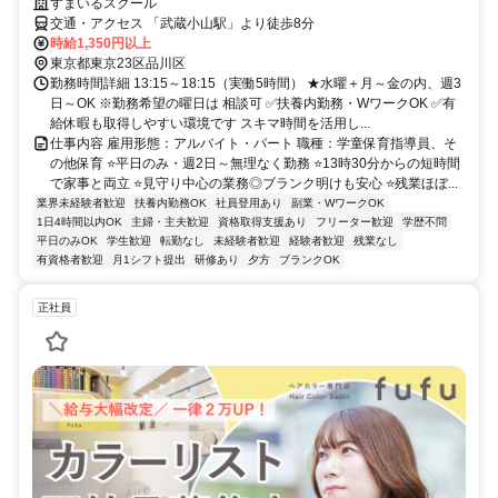
すまいるスクール
交通・アクセス 「武蔵小山駅」より徒歩8分
時給1,350円以上
東京都東京23区品川区
勤務時間詳細 13:15～18:15（実働5時間） ★水曜＋月～金の内、週3
日～OK ※勤務希望の曜日は 相談可 ✅扶養内勤務・WワークOK ✅有
給休暇も取得しやすい環境です スキマ時間を活用し...
仕事内容 雇用形態：アルバイト・パート 職種：学童保育指導員、そ
の他保育 ⭐平日のみ・週2日～無理なく勤務 ⭐13時30分からの短時間
で家事と両立 ⭐見守り中心の業務◎ブランク明けも安心 ⭐残業ほぼ...
業界未経験者歓迎
扶養内勤務OK
社員登用あり
副業・WワークOK
1日4時間以内OK
主婦・主夫歓迎
資格取得支援あり
フリーター歓迎
学歴不問
平日のみOK
学生歓迎
転勤なし
未経験者歓迎
経験者歓迎
残業なし
有資格者歓迎
月1シフト提出
研修あり
夕方
ブランクOK
正社員