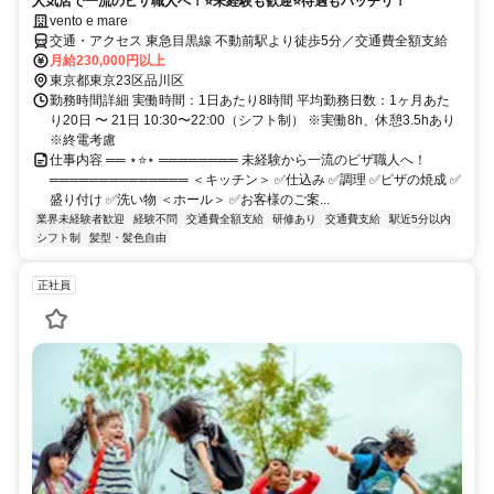
人気店で一流のピザ職人へ！⭐未経験も歓迎⭐待遇もバッチリ！
vento e mare
交通・アクセス 東急目黒線 不動前駅より徒歩5分／交通費全額支給
月給230,000円以上
東京都東京23区品川区
勤務時間詳細 実働時間：1日あたり8時間 平均勤務日数：1ヶ月あた
り20日 〜 21日 10:30〜22:00（シフト制） ※実働8h、休憩3.5hあり
※終電考慮
仕事内容 ══ ⋆⭐⋆ ════════ 未経験から一流のピザ職人へ！
══════════════ ＜キッチン＞ ✅仕込み ✅調理 ✅ピザの焼成 ✅
盛り付け ✅洗い物 ＜ホール＞ ✅お客様のご案...
業界未経験者歓迎
経験不問
交通費全額支給
研修あり
交通費支給
駅近5分以内
シフト制
髪型・髪色自由
正社員