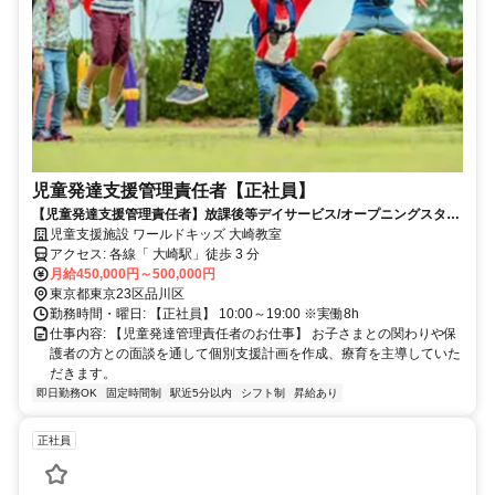
児童発達支援管理責任者【正社員】
【児童発達支援管理責任者】放課後等デイサービス/オープニングスタッ
フ/経験者歓迎
児童支援施設 ワールドキッズ 大崎教室
アクセス: 各線「 大崎駅」徒歩 3 分
月給450,000円～500,000円
東京都東京23区品川区
勤務時間・曜日: 【正社員】 10:00～19:00 ※実働8h
仕事内容: 【児童発達管理責任者のお仕事】 お子さまとの関わりや保
護者の方との面談を通して個別支援計画を作成、療育を主導していた
だきます。
即日勤務OK
固定時間制
駅近5分以内
シフト制
昇給あり
正社員