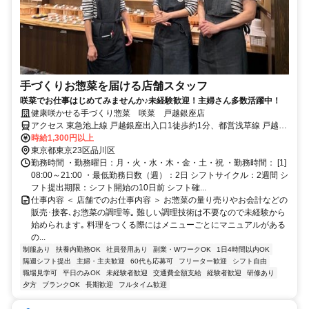
手づくりお惣菜を届ける店舗スタッフ
咲菜でお仕事はじめてみませんか♪未経験歓迎！主婦さん多数活躍中！
健康咲かせる手づくり惣菜 咲菜 戸越銀座店
アクセス 東急池上線 戸越銀座出入口1徒歩約1分、都営浅草線 戸越A3
口徒歩約2分、東急池上線 荏原中延徒歩約10分 東急池上線「戸越銀
時給1,300円以上
座」駅 下車すぐ
東京都東京23区品川区
勤務時間 ・勤務曜日：月・火・水・木・金・土・祝 ・勤務時間： [1]
08:00～21:00 ・最低勤務日数（週）：2日 シフトサイクル：2週間 シ
フト提出期限：シフト開始の10日前 シフト確...
仕事内容 ＜ 店舗でのお仕事内容 ＞ お惣菜の量り売りやお会計などの
販売･接客､お惣菜の調理等｡ 難しい調理技術は不要なので未経験から
始められます｡ 料理をつくる際にはメニューごとにマニュアルがある
の...
制服あり
扶養内勤務OK
社員登用あり
副業・WワークOK
1日4時間以内OK
隔週シフト提出
主婦・主夫歓迎
60代も応募可
フリーター歓迎
シフト自由
職場見学可
平日のみOK
未経験者歓迎
交通費全額支給
経験者歓迎
研修あり
夕方
ブランクOK
長期歓迎
フルタイム歓迎