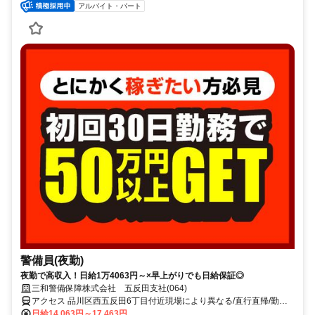
アルバイト・パート
警備員(夜勤)
夜勤で高収入！日給1万4063円～×早上がりでも日給保証◎
三和警備保障株式会社 五反田支社(064)
アクセス 品川区西五反田6丁目付近現場により異なる/直行直帰/勤務
地相談可■電話面接■来社不要
日給14,063円～17,463円