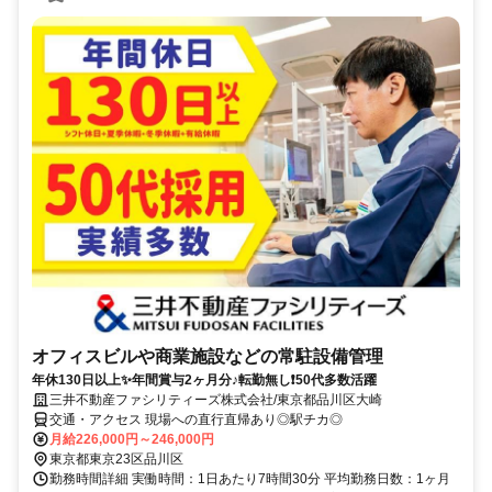
オフィスビルや商業施設などの常駐設備管理
年休130日以上✨年間賞与2ヶ月分♪転勤無し❗50代多数活躍
三井不動産ファシリティーズ株式会社/東京都品川区大崎
交通・アクセス 現場への直行直帰あり◎駅チカ◎
月給226,000円～246,000円
東京都東京23区品川区
勤務時間詳細 実働時間：1日あたり7時間30分 平均勤務日数：1ヶ月