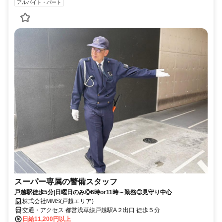
アルバイト・パート
スーパー専属の警備スタッフ
戸越駅徒歩5分|日曜日のみ◎6時or11時～勤務◎見守り中心
株式会社MMS(戸越エリア)
交通・アクセス 都営浅草線戸越駅A２出口 徒歩５分
日給11,200円以上