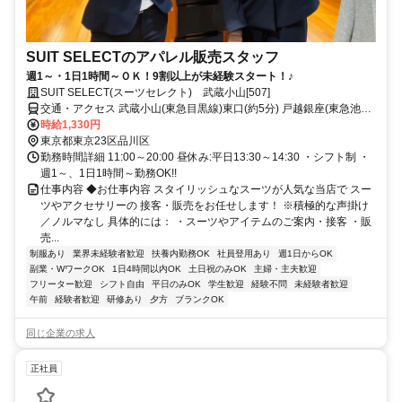
SUIT SELECTのアパレル販売スタッフ
週1～・1日1時間～ＯＫ！9割以上が未経験スタート！♪
SUIT SELECT(スーツセレクト) 武蔵小山[507]
交通・アクセス 武蔵小山(東急目黒線)東口(約5分) 戸越銀座(東急池上
線)出入口1(約10分) 戸越(都営浅草線)A3口(約12分)
時給1,330円
東京都東京23区品川区
勤務時間詳細 11:00～20:00 昼休み:平日13:30～14:30 ・シフト制 ・
週1～、1日1時間～勤務OK!!
仕事内容 ◆お仕事内容 スタイリッシュなスーツが人気な当店で スー
ツやアクセサリーの 接客・販売をお任せします！ ※積極的な声掛け
／ノルマなし 具体的には： ・スーツやアイテムのご案内・接客 ・販
売...
制服あり
業界未経験者歓迎
扶養内勤務OK
社員登用あり
週1日からOK
副業・WワークOK
1日4時間以内OK
土日祝のみOK
主婦・主夫歓迎
フリーター歓迎
シフト自由
平日のみOK
学生歓迎
経験不問
未経験者歓迎
午前
経験者歓迎
研修あり
夕方
ブランクOK
同じ企業の求人
正社員