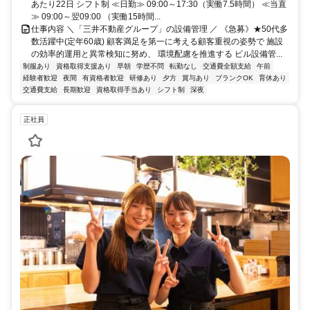
あたり22日 シフト制 ≪日勤≫ 09:00～17:30（実働7.5時間） ≪当直
≫ 09:00～翌09:00 （実働15時間...
仕事内容 ＼「三井不動産グループ」の設備管理 ／ 《急募》★50代多
数活躍中(定年60歳) 顧客満足を第一に考える顧客重視の姿勢で 施設
の効率的運用と異常検知に努め、 環境配慮を推進する ビル設備管...
制服あり
資格取得支援あり
早朝
学歴不問
転勤なし
交通費全額支給
午前
経験者歓迎
夜間
有資格者歓迎
研修あり
夕方
賞与あり
ブランクOK
育休あり
交通費支給
長期歓迎
資格取得手当あり
シフト制
深夜
正社員