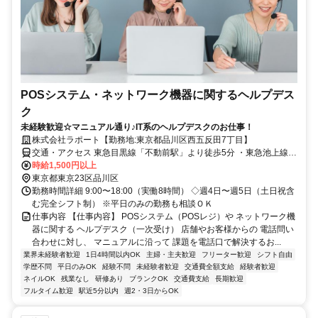
POSシステム・ネットワーク機器に関するヘルプデス
ク
未経験歓迎☆マニュアル通り♪IT系のヘルプデスクのお仕事！
株式会社ラポート【勤務地:東京都品川区西五反田7丁目】
交通・アクセス 東急目黒線「不動前駅」より徒歩5分 ・東急池上線
「大崎広小路駅」より徒歩7分・山手線／都営浅草線「五反田駅」よ
時給1,500円以上
り徒歩10分 ※JR「五反田駅」より無料シャトルバスあり
東京都東京23区品川区
勤務時間詳細 9:00〜18:00（実働8時間） ◇週4日〜週5日（土日祝含
む完全シフト制） ※平日のみの勤務も相談ＯＫ
仕事内容 【仕事内容】 POSシステム（POSレジ）や ネットワーク機
器に関する ヘルプデスク（一次受け） 店舗やお客様からの 電話問い
合わせに対し、 マニュアルに沿って 課題を電話口で解決するお...
業界未経験者歓迎
1日4時間以内OK
主婦・主夫歓迎
フリーター歓迎
シフト自由
学歴不問
平日のみOK
経験不問
未経験者歓迎
交通費全額支給
経験者歓迎
ネイルOK
残業なし
研修あり
ブランクOK
交通費支給
長期歓迎
フルタイム歓迎
駅近5分以内
週2・3日からOK