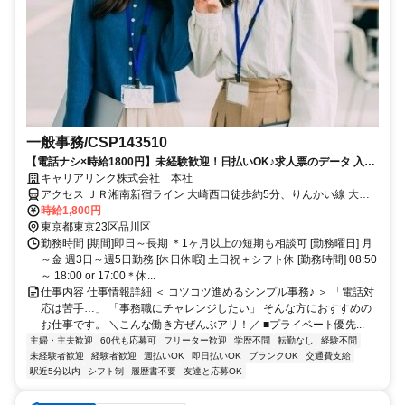
一般事務/CSP143510
【電話ナシ×時給1800円】未経験歓迎！日払いOK♪求人票のデータ 入力
業務
キャリアリンク株式会社 本社
アクセス ＪＲ湘南新宿ライン 大崎西口徒歩約5分、りんかい線 大崎
西口徒歩約5分、ＪＲ山手線 大崎西口徒歩約5分 各線 大崎駅 徒歩5分
時給1,800円
東京都東京23区品川区
勤務時間 [期間]即日～長期 ＊1ヶ月以上の短期も相談可 [勤務曜日] 月
～金 週3日～週5日勤務 [休日休暇] 土日祝＋シフト休 [勤務時間] 08:50
～ 18:00 or 17:00＊休...
仕事内容 仕事情報詳細 ＜ コツコツ進めるシンプル事務♪ ＞ 「電話対
応は苦手…」 「事務職にチャレンジしたい」 そんな方におすすめの
お仕事です。 ＼こんな働き方ぜんぶアリ！／ ■プライベート優先...
主婦・主夫歓迎
60代も応募可
フリーター歓迎
学歴不問
転勤なし
経験不問
未経験者歓迎
経験者歓迎
週払いOK
即日払いOK
ブランクOK
交通費支給
駅近5分以内
シフト制
履歴書不要
友達と応募OK