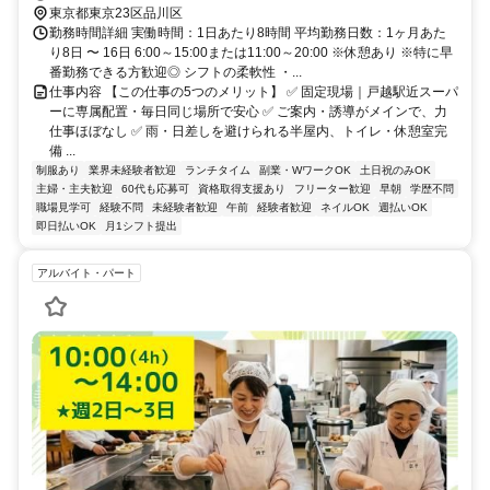
東京都東京23区品川区
勤務時間詳細 実働時間：1日あたり8時間 平均勤務日数：1ヶ月あた
り8日 〜 16日 6:00～15:00または11:00～20:00 ※休憩あり ※特に早
番勤務できる方歓迎◎ シフトの柔軟性 ・...
仕事内容 【この仕事の5つのメリット】 ✅ 固定現場｜戸越駅近スーパ
ーに専属配置・毎日同じ場所で安心 ✅ ご案内・誘導がメインで、力
仕事ほぼなし ✅ 雨・日差しを避けられる半屋内、トイレ・休憩室完
備 ...
制服あり
業界未経験者歓迎
ランチタイム
副業・WワークOK
土日祝のみOK
主婦・主夫歓迎
60代も応募可
資格取得支援あり
フリーター歓迎
早朝
学歴不問
職場見学可
経験不問
未経験者歓迎
午前
経験者歓迎
ネイルOK
週払いOK
即日払いOK
月1シフト提出
アルバイト・パート