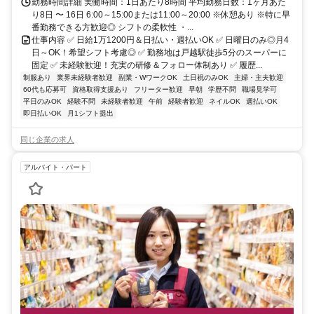
勤務時間詳細 実働時間：1日あたり8時間 平均勤務日数：1ヶ月あた
り8日 〜 16日 6:00～15:00または11:00～20:00 ※休憩あり ※特に早
番勤務できる方歓迎◎ シフトの柔軟性 ・...
仕事内容 ✅ 日給1万1200円＆日払い・週払いOK ✅ 日曜日のみ◎月4
日～OK！希望シフト考慮◎ ✅ 勤務地は戸越駅徒歩5分のスーパーに
固定 ✅ 未経験歓迎！充実の研修＆フォロー体制あり ✅ 履歴...
制服あり
業界未経験者歓迎
副業・WワークOK
土日祝のみOK
主婦・主夫歓迎
60代も応募可
資格取得支援あり
フリーター歓迎
早朝
学歴不問
職場見学可
平日のみOK
経験不問
未経験者歓迎
午前
経験者歓迎
ネイルOK
週払いOK
即日払いOK
月1シフト提出
同じ企業の求人
アルバイト・パート