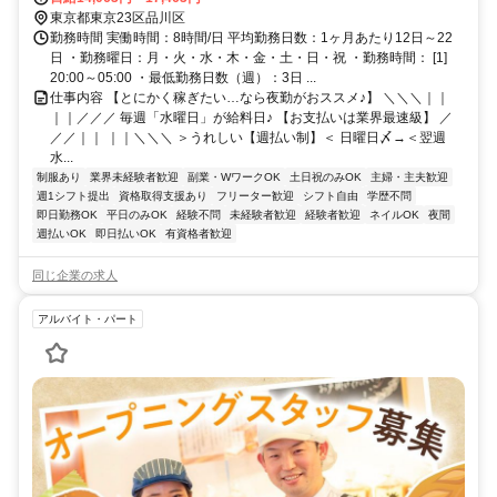
東京都東京23区品川区
勤務時間 実働時間：8時間/日 平均勤務日数：1ヶ月あたり12日～22
日 ・勤務曜日：月・火・水・木・金・土・日・祝 ・勤務時間： [1]
20:00～05:00 ・最低勤務日数（週）：3日 ...
仕事内容 【とにかく稼ぎたい…なら夜勤がおススメ♪】 ＼＼＼｜｜
｜｜／／／ 毎週「水曜日」が給料日♪ 【お支払いは業界最速級】 ／
／／｜｜ ｜｜＼＼＼ ＞うれしい【週払い制】＜ 日曜日〆→＜翌週
水...
制服あり
業界未経験者歓迎
副業・WワークOK
土日祝のみOK
主婦・主夫歓迎
週1シフト提出
資格取得支援あり
フリーター歓迎
シフト自由
学歴不問
即日勤務OK
平日のみOK
経験不問
未経験者歓迎
経験者歓迎
ネイルOK
夜間
週払いOK
即日払いOK
有資格者歓迎
同じ企業の求人
アルバイト・パート