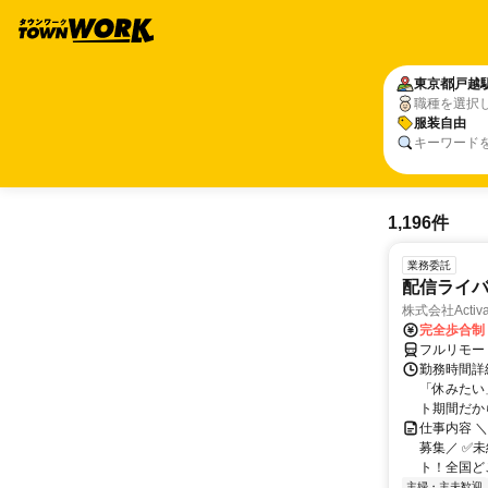
東京都
戸越
職種を選択
服装自由
キーワード
1,196件
業務委託
配信ライ
株式会社Activa
完全歩合制
フルリモー
勤務時間詳
「休みたい
ト期間だか
仕事内容 
募集／ ✅
ト！全国どこ
主婦・主夫歓迎