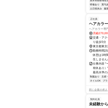
業界未経験者歓
研修あり
賞与
土日祝休み
服
正社員
ヘアカラ
ヘアカラー専門
月給270,0
交通・アク
り徒歩5分
東京都東京
勤務時間詳細
休憩は1時間
生しませんが
仕事内容 *
有休あり）*
最高水準の基
制服あり
主婦
ネイルOK
ブラ
同じ企業の求人
契約社員
未経験から