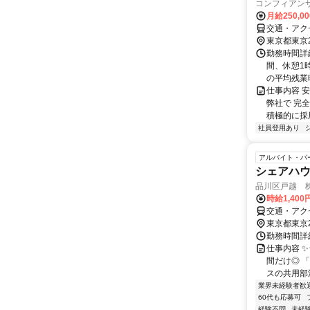
コンフィアン
月給250,0
交通・アク
東京都東京
勤務時間詳細
間、休憩1時
の平均残業時
仕事内容 
弊社で 完
積極的に採用
社員登用あり
アルバイト・パ
シェアハ
品川区戸越 
時給1,40
交通・アク
東京都東京
勤務時間詳細
仕事内容 
間だけ◎ 
スの共用部清
業界未経験者歓
60代も応募可
経験不問
未経