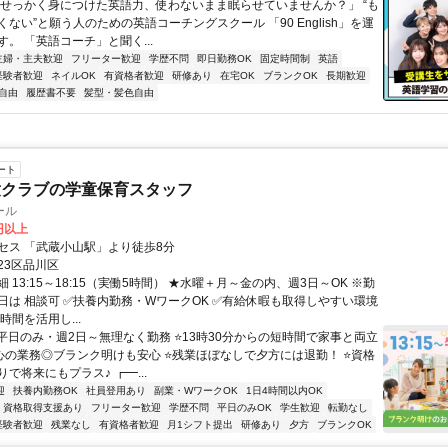
「せっかく身につけた英語力、使わないまま眠らせていませんか？」 “も
ない”と願う人のための英語コーチングスクール 「90 English」を運
。 「英語コーチ」と聞く...
主婦・主夫歓迎
フリーター歓迎
学歴不問
即日勤務OK
固定時間制
英語
経験者歓迎
ネイルOK
有資格者歓迎
研修あり
在宅OK
ブランクOK
長期歓迎
自由
履歴書不要
髪型・髪色自由
ート
童クラブの学童保育スタッフ
ール
0円以上
セス 「武蔵小山駅」より徒歩8分
23区品川区
 13:15～18:15（実働5時間） ★水曜＋月～金の内、週3日～OK ※勤
日は 相談可 ✅扶養内勤務・WワークOK ✅有給休暇も取得しやすい環境
時間を活用し...
⭐平日のみ・週2日～無理なく勤務 ⭐13時30分からの短時間で家事と両立
心の業務◎ブランク明けも安心 ⭐残業ほぼなしで夕方には退勤！ ⭐資格
で将来にもプラス♪ ┏━...
迎
扶養内勤務OK
社員登用あり
副業・WワークOK
1日4時間以内OK
資格取得支援あり
フリーター歓迎
学歴不問
平日のみOK
学生歓迎
転勤なし
経験者歓迎
残業なし
有資格者歓迎
月1シフト提出
研修あり
夕方
ブランクOK