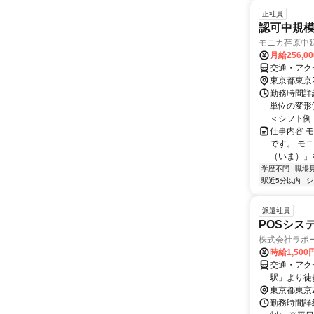
正社員
認可中規
モニカ荏原中
月給256,0
交通・アク
東京都東京
勤務時間詳
単位の変形労
＜シフト例＞ 
仕事内容 
です。 モ
（いま）」
学歴不問
職場
駅近5分以内
シ
派遣社員
POSシス
株式会社ラポ
時給1,50
交通・アク
駅」より徒
駅」より無
東京都東京
勤務時間詳細