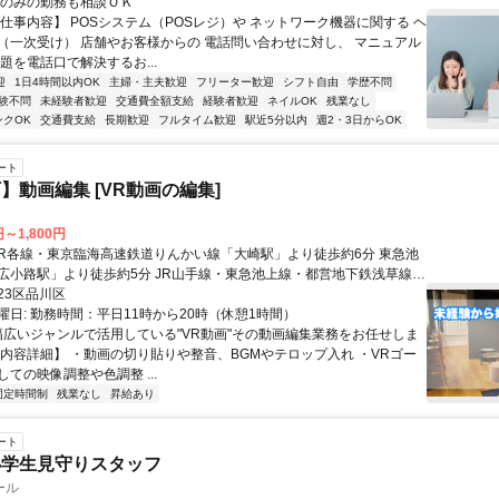
日のみの勤務も相談ＯＫ
【仕事内容】 POSシステム（POSレジ）や ネットワーク機器に関する ヘ
（一次受け） 店舗やお客様からの 電話問い合わせに対し、 マニュアル
題を電話口で解決するお...
迎
1日4時間以内OK
主婦・主夫歓迎
フリーター歓迎
シフト自由
学歴不問
験不問
未経験者歓迎
交通費全額支給
経験者歓迎
ネイルOK
残業なし
ンクOK
交通費支給
長期歓迎
フルタイム歓迎
駅近5分以内
週2・3日からOK
ート
】動画編集 [VR動画の編集]
円～1,800円
広小路駅」より徒歩約5分 JR山手線・東急池上線・都営地下鉄浅草線
」より徒歩約6分
23区品川区
曜日: 勤務時間：平日11時から20時（休憩1時間）
 幅広いジャンルで活用している"VR動画"その動画編集業務をお任せしま
事内容詳細】 ・動画の切り貼りや整音、BGMやテロップ入れ ・VRゴー
ての映像調整や色調整 ...
固定時間制
残業なし
昇給あり
ート
小学生見守りスタッフ
ール