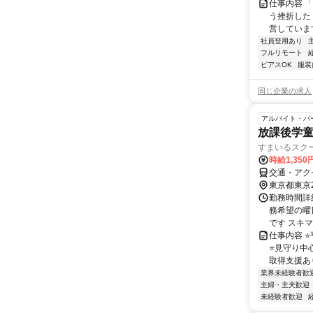
仕事内容 
う挫折したく
営しています
社員登用あり
フルリモート
ピアスOK
服装
同じ企業の求人
アルバイト・パ
放課後学
すまいるスク
時給1,35
交通・アク
東京都東京
勤務時間詳細
務希望の曜
です スキマ
仕事内容 
⭐見守り中
取得支援あり
業界未経験者歓
主婦・主夫歓迎
未経験者歓迎