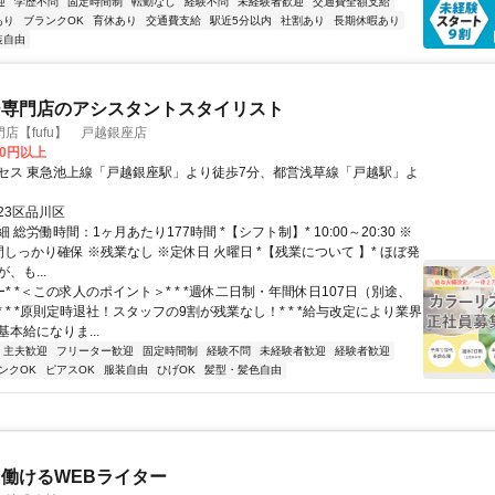
迎
学歴不問
固定時間制
転勤なし
経験不問
未経験者歓迎
交通費全額支給
あり
ブランクOK
育休あり
交通費支給
駅近5分以内
社割あり
長期休暇あり
装自由
ー専門店のアシスタントスタイリスト
店【fufu】 戸越銀座店
00円以上
セス 東急池上線「戸越銀座駅」より徒歩7分、都営浅草線「戸越駅」よ
23区品川区
 総労働時間：1ヶ月あたり177時間 *【シフト制】* 10:00～20:30 ※
しっかり確保 ※残業なし ※定休日 火曜日 *【残業について 】* ほぼ発
、も...
ー* *＜この求人のポイント＞* * *週休二日制・年間休日107日（別途、
 * *原則定時退社！スタッフの9割が残業なし！* * *給与改定により業界
本給になりま...
・主夫歓迎
フリーター歓迎
固定時間制
経験不問
未経験者歓迎
経験者歓迎
ンクOK
ピアスOK
服装自由
ひげOK
髪型・髪色自由
働けるWEBライター