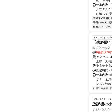
制） ※平
仕事内容 
ルプデスク
に沿って 課
業界未経験者歓
平日のみOK
経
研修あり
ブラ
アルバイト・パ
【未経験可
株式会社極楽
時給1,270
アクセス: JR各線・東京臨海高速鉄道りんかい線「大崎駅」より徒歩約6分 東急池
上線「大崎
「五反田駅
東京都東京
勤務時間・
仕事内容:
す！ 【仕
グルを装着し
社員登用あり
アルバイト・パ
放課後の
すまいるスク