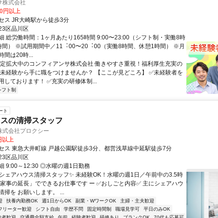
サ株式会社
00円以上
セス JR大崎駅から徒歩3分
23区品川区
 総労働時間：1ヶ月あたり165時間 9:00〜23:00（シフト制・実働8時
間） ※試⽤期間中／11︓00〜20︓00（実働8時間、休憩1時間） ※⽉
間は20時...
安定拡大中のコンフィアンサ株式会社 働きやすさ重視！福利厚生充実の
全未経験から手に職をつけませんか？ 【ここが見どころ】 ✅未経験者を
しております！ ✅充実の研修体制...
シフト制
ート
ウスの清掃スタッフ
株式会社プロクシー
0円以上
セス 東急大井町線 戸越公園駅徒歩3分、都営浅草線中延駅徒歩7分
23区品川区
 9:00～12:30 ◎水曜の週1日勤務
✨シェアハウス清掃スタッフ✨ 未経験OK！水曜の週1日／午前中の3.5時
「家事の延長」でできるお仕事です ー ✅おしごと内容✅ 主にシェアハウ
掃を お願いします。 ...
迎
扶養内勤務OK
週1日からOK
副業・WワークOK
主婦・主夫歓迎
フリーター歓迎
シフト自由
学歴不問
固定時間制
職場見学可
平日のみOK
験者歓迎
交通費全額支給
午前
経験者歓迎
研修あり
ブランクOK
70代も応募可