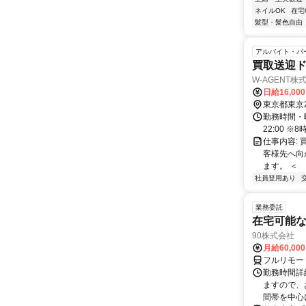
ネイルOK
在宅
髪型・髪色自由
アルバイト・パ
買取送迎
W-AGENT株
日給16,00
東京都東京
勤務時間・曜日:
22:00 
仕事内容:
客様先へ向
ます。 ＜ 
社員登用あり
業務委託
在宅可能
90株式会社
月給60,00
フルリモー
勤務時間詳
ますので、お
間帯を中心に