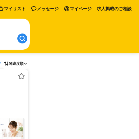
マイリスト
メッセージ
マイページ
求人掲載のご相談
存
関連度順