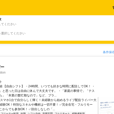
駅
してください
を選択してください
条件保
バー
tion
ト
細 【自由シフト】 ・24時間、いつでも好きな時間に配信してOK！ ・
」と思った日は自由に休んで大丈夫です。 ・「家庭の事情で」「テス
ら」「本業の繁忙期なので」など、プラ...
＼スマホ1台で自分らしく輝く！未経験から始めるライブ配信ライバー大
未経験OK！特別なスキルや機材は一切不要！ ✅完全在宅・フルリモー
からでも参加OK！ ✅顔出しなしの「...
フリーター歓迎
短期
シフト自由
学歴不問
フルリモート
経験者歓迎