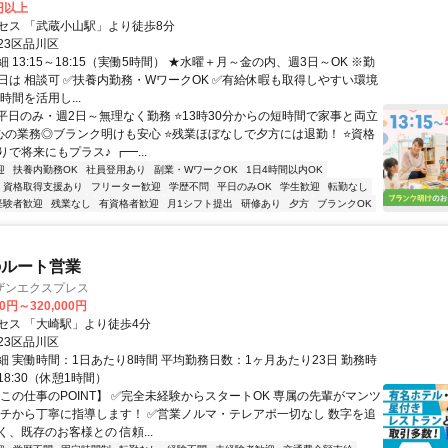
0円以上
セス 「武蔵小山駅」より徒歩8分
23区品川区
 13:15～18:15（実働5時間） ★水曜＋月～金の内、週3日～OK ※勤
日は 相談可 ✅扶養内勤務・WワークOK ✅有給休暇も取得しやすい環境
時間を活用し...
⭐平日のみ・週2日～無理なく勤務 ⭐13時30分からの短時間で家事と両立
心の業務◎ブランク明けも安心 ⭐残業ほぼなしで夕方には退勤！ ⭐資格
で将来にもプラス♪ ┏━...
迎
扶養内勤務OK
社員登用あり
副業・WワークOK
1日4時間以内OK
資格取得支援あり
フリーター歓迎
学歴不問
平日のみOK
学生歓迎
転勤なし
経験者歓迎
残業なし
有資格者歓迎
月1シフト提出
研修あり
夕方
ブランクOK
のルート営業
ザンエクスプレス
00円～320,000円
セス 「大崎駅」より徒歩4分
23区品川区
細 実働時間：1日あたり8時間 平均勤務日数：1ヶ月あたり23日 勤務時
18:30（休憩1時間）
【この仕事のPOINT】 ✅完全未経験からスタートOK 専属の先輩がマンツ
イチから丁寧に指導します！ ✅営業ノルマ・テレアポ一切なし 数字を追
、既存のお客様との 信頼...