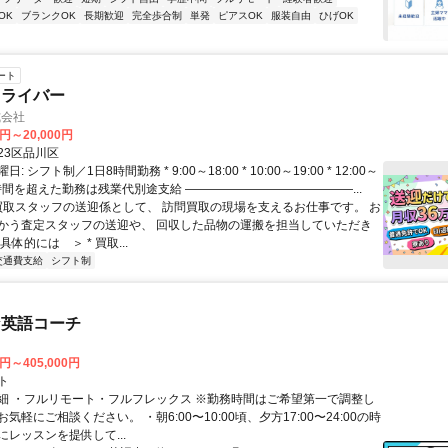
OK
ブランクOK
長期歓迎
完全歩合制
単発
ピアスOK
服装自由
ひげOK
ート
ドライバー
式会社
0円～20,000円
23区品川区
 シフト制／1日8時間勤務 * 9:00～18:00 * 10:00～19:00 * 12:00～
※8時間を超えた勤務は残業代別途支給 ――――――――――――――...
 買取スタッフの送迎係として、 訪問買取の現場を支えるお仕事です。 お
かう査定スタッフの送迎や、 回収した品物の運搬を担当していただき
具体的には ＞ * 買取...
交通費支給
シフト制
な英語コーチ
0円～405,000円
ト
細 ・フルリモート・フルフレックス ※勤務時間はご希望第一で調整し
気軽にご相談ください。 ・朝6:00〜10:00頃、夕方17:00〜24:00の時
レッスンを提供して...