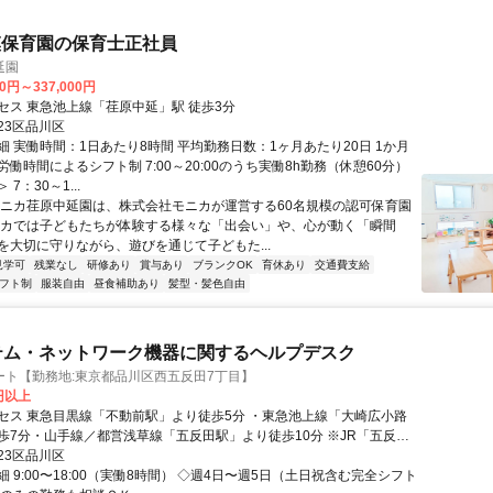
模保育園の保育士正社員
延園
00円～337,000円
セス 東急池上線「荏原中延」駅 徒歩3分
23区品川区
細 実働時間：1日あたり8時間 平均勤務日数：1ヶ月あたり20日 1か月
働時間によるシフト制 7:00～20:00のうち実働8h勤務（休憩60分）
7：30～1...
モニカ荏原中延園は、株式会社モニカが運営する60名規模の認可保育園
ニカでは子どもたちが体験する様々な「出会い」や、心が動く「瞬間
を大切に守りながら、遊びを通じて子どもた...
見学可
残業なし
研修あり
賞与あり
ブランクOK
育休あり
交通費支給
フト制
服装自由
昼食補助あり
髪型・髪色自由
テム・ネットワーク機器に関するヘルプデスク
ート【勤務地:東京都品川区西五反田7丁目】
0円以上
セス 東急目黒線「不動前駅」より徒歩5分 ・東急池上線「大崎広小路
歩7分・山手線／都営浅草線「五反田駅」より徒歩10分 ※JR「五反田
料シャトルバスあり
23区品川区
 9:00〜18:00（実働8時間） ◇週4日〜週5日（土日祝含む完全シフト