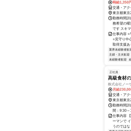
時給1,35
交通・アク
東京都東京
勤務時間詳細
務希望の曜
です スキマ
仕事内容 
⭐見守り中
取得支援あり
業界未経験者歓
主婦・主夫歓迎
未経験者歓迎
正社員
高級食材
株式会社ノー
月給230,0
交通・アク
東京都東京
勤務時間詳
間：9:30～
仕事内容 
ーマンで 
うのではなく