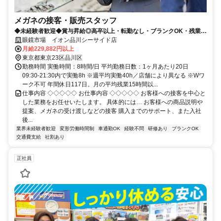
メガネの接客・販売スタッフ
◆未経験者歓迎◆賞与昇給◎高卒以上・転勤なし・ブランクOK・残業少
なめ・業界No1！
眼鏡市場 イオン品川シーサイド店
月給229,882円以上
東京都東京23区品川区
勤務時間 実働時間：8時間/日 平均勤務日数：1ヶ月あたり20日
09:30-21:30内で実働8h ※週平均実働40h／店舗により異なる ※Wワ
ーク不可 年間休日117日。月の平均残業15時間以...
仕事内容 ◇◇◇◇◇ お仕事内容 ◇◇◇◇◇ お客様への接客を中心と
した業務をお任せいたします。 具体的には… お客様への商品説明や
提案、メガネの受け渡しなどの接客 購入までのサポート、また入社
後...
業界未経験者歓迎
変形労働時間制
車通勤OK
経験不問
研修あり
ブランクOK
交通費支給
社割あり
正社員