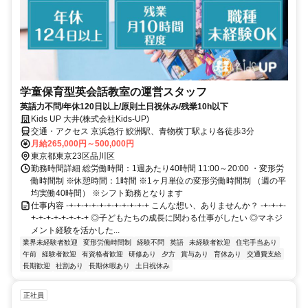
学童保育型英会話教室の運営スタッフ
英語力不問/年休120日以上/原則土日祝休み/残業10h以下
Kids UP 大井(株式会社Kids-UP)
交通・アクセス 京浜急行 鮫洲駅、青物横丁駅より各徒歩3分
月給265,000円～500,000円
東京都東京23区品川区
勤務時間詳細 総労働時間：1週あたり40時間 11:00～20:00 ・変形労
働時間制 ※休憩時間：1時間 ※1ヶ月単位の変形労働時間制 （週の平
均実働40時間） ※シフト勤務となります
仕事内容 -+-+-+-+-+-+-+-+-+-+-+ こんな想い、ありませんか？ -+-+-+-
+-+-+-+-+-+-+-+ ◎子どもたちの成長に関わる仕事がしたい ◎マネジ
メント経験を活かした...
業界未経験者歓迎
変形労働時間制
経験不問
英語
未経験者歓迎
住宅手当あり
午前
経験者歓迎
有資格者歓迎
研修あり
夕方
賞与あり
育休あり
交通費支給
長期歓迎
社割あり
長期休暇あり
土日祝休み
正社員