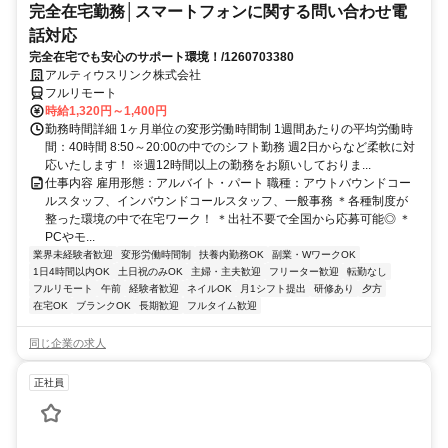
完全在宅勤務│スマートフォンに関する問い合わせ電
話対応
完全在宅でも安心のサポート環境！/1260703380
アルティウスリンク株式会社
フルリモート
時給1,320円～1,400円
勤務時間詳細 1ヶ月単位の変形労働時間制 1週間あたりの平均労働時
間：40時間 8:50～20:00の中でのシフト勤務 週2日からなど柔軟に対
応いたします！ ※週12時間以上の勤務をお願いしておりま...
仕事内容 雇用形態：アルバイト・パート 職種：アウトバウンドコー
ルスタッフ、インバウンドコールスタッフ、一般事務 ＊各種制度が
整った環境の中で在宅ワーク！ ＊出社不要で全国から応募可能◎ ＊
PCやモ...
業界未経験者歓迎
変形労働時間制
扶養内勤務OK
副業・WワークOK
1日4時間以内OK
土日祝のみOK
主婦・主夫歓迎
フリーター歓迎
転勤なし
フルリモート
午前
経験者歓迎
ネイルOK
月1シフト提出
研修あり
夕方
在宅OK
ブランクOK
長期歓迎
フルタイム歓迎
同じ企業の求人
正社員