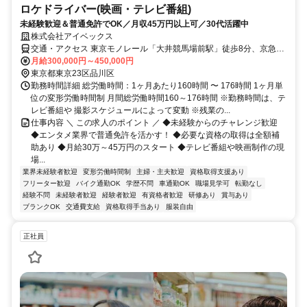
ロケドライバー(映画・テレビ番組)
未経験歓迎＆普通免許でOK／月収45万円以上可／30代活躍中
株式会社アイベックス
交通・アクセス 東京モノレール「大井競馬場前駅」徒歩8分、京急本
線「立会川駅」徒歩14分、「鮫洲駅」徒歩15分
月給300,000円～450,000円
東京都東京23区品川区
勤務時間詳細 総労働時間：1ヶ月あたり160時間 〜 176時間 1ヶ月単
位の変形労働時間制 月間総労働時間160～176時間 ※勤務時間は、テ
レビ番組や 撮影スケジュールによって変動 ※残業の...
仕事内容 ＼ この求人のポイント ／ ◆未経験からのチャレンジ歓迎
◆エンタメ業界で普通免許を活かす！ ◆必要な資格の取得は全額補
助あり ◆月給30万～45万円のスタート ◆テレビ番組や映画制作の現
場...
業界未経験者歓迎
変形労働時間制
主婦・主夫歓迎
資格取得支援あり
フリーター歓迎
バイク通勤OK
学歴不問
車通勤OK
職場見学可
転勤なし
経験不問
未経験者歓迎
経験者歓迎
有資格者歓迎
研修あり
賞与あり
ブランクOK
交通費支給
資格取得手当あり
服装自由
正社員