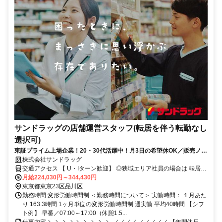
サンドラッグの店舗運営スタッフ(転居を伴う転勤なし
選択可)
東証プライム上場企業！20・30代活躍中！月3日の希望休OK／販売ノル
マなし／年収例32歳SV816万円／販促企画～商品管理など店舗運営がメ
株式会社サンドラッグ
インの仕事
交通アクセス 【 U・Iターン歓迎】 ◎狭域エリア社員の場合は 転居を
伴う転勤はありません。 ◎マイカー通勤OK
月給224,030円～344,430円
東京都東京23区品川区
勤務時間 変形労働時間制 ＜勤務時間について＞ 実働時間： １月あた
り 163.3時間 1ヶ月単位の変形労働時間制 週実働 平均40時間 【シフ
ト例】 早番／07:00～17:00（休憩1.5...
仕事内容 ＼ ＼ ＼ ＼＼ ＼ ＼ ＼ ＼ ／／／／ ／／／／／ 【年間休日