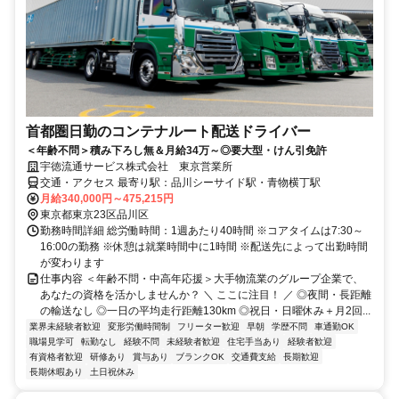
首都圏日勤のコンテナルート配送ドライバー
＜年齢不問＞積み下ろし無＆月給34万～◎要大型・けん引免許
宇徳流通サービス株式会社 東京営業所
交通・アクセス 最寄り駅：品川シーサイド駅・青物横丁駅
月給340,000円～475,215円
東京都東京23区品川区
勤務時間詳細 総労働時間：1週あたり40時間 ※コアタイムは7:30～
16:00の勤務 ※休憩は就業時間中に1時間 ※配送先によって出勤時間
が変わります
仕事内容 ＜年齢不問・中高年応援＞大手物流業のグループ企業で、
あなたの資格を活かしませんか？ ＼ ここに注目！ ／ ◎夜間・長距離
の輸送なし ◎一日の平均走行距離130km ◎祝日・日曜休み＋月2回...
業界未経験者歓迎
変形労働時間制
フリーター歓迎
早朝
学歴不問
車通勤OK
職場見学可
転勤なし
経験不問
未経験者歓迎
住宅手当あり
経験者歓迎
有資格者歓迎
研修あり
賞与あり
ブランクOK
交通費支給
長期歓迎
長期休暇あり
土日祝休み