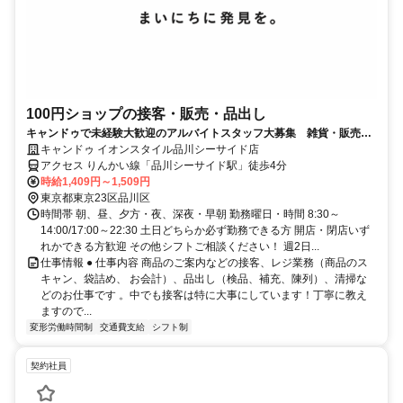
100円ショップの接客・販売・品出し
キャンドゥで未経験大歓迎のアルバイトスタッフ大募集 雑貨・販売・
接客好きの方にオススメ！
キャンドゥ イオンスタイル品川シーサイド店
アクセス りんかい線「品川シーサイド駅」徒歩4分
時給1,409円～1,509円
東京都東京23区品川区
時間帯 朝、昼、夕方・夜、深夜・早朝 勤務曜日・時間 8:30～
14:00/17:00～22:30 土日どちらか必ず勤務できる方 開店・閉店いず
れかできる方歓迎 その他シフトご相談ください！ 週2日...
仕事情報 ● 仕事内容 商品のご案内などの接客、レジ業務（商品のス
キャン、袋詰め、 お会計）、品出し（検品、補充、陳列）、清掃な
どのお仕事です 。中でも接客は特に大事にしています！丁寧に教え
ますので...
変形労働時間制
交通費支給
シフト制
契約社員