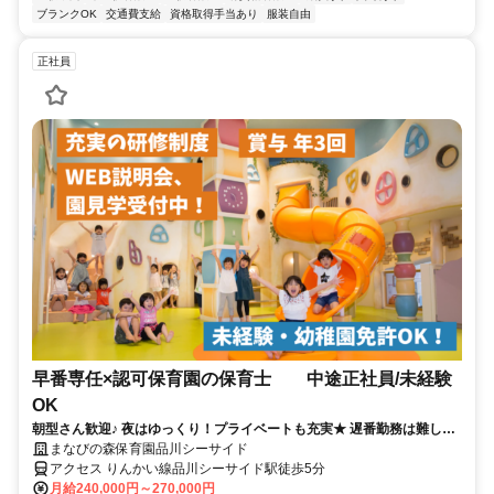
ブランクOK
交通費支給
資格取得手当あり
服装自由
正社員
早番専任×認可保育園の保育士 中途正社員/未経験
OK
朝型さん歓迎♪ 夜はゆっくり！プライベートも充実★ 遅番勤務は難しい
けど正社員で働きたい方！
まなびの森保育園品川シーサイド
アクセス りんかい線品川シーサイド駅徒歩5分
月給240,000円～270,000円