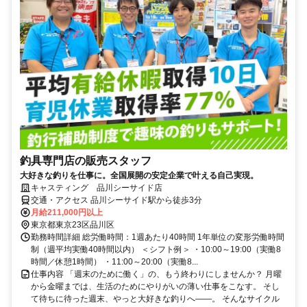
釣具専門店の販売スタッフ
大好きな釣りを仕事に。全国展開の安定企業で叶える自己実現。
キャスティング 品川シーサイド店
交通・アクセス 品川シーサイド駅から徒歩3分
月給211,000円以上
東京都東京23区品川区
勤務時間詳細 総労働時間：1週あたり40時間 1年単位の変形労働時間
制（週平均実働40時間以内） ＜シフト例＞ ・10:00～19:00（実働8
時間／休憩1時間） ・11:00～20:00（実働8...
仕事内容 「週末のために働く」の、もう終わりにしませんか？ 月曜
から金曜までは、生活のためにやりがいの薄い仕事をこなす。 そし
て待ちに待った週末、やっと大好きな釣りへ——。 そんなサイクル