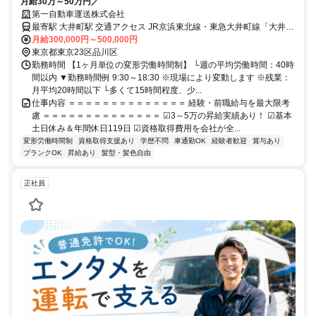
月給30万～50万円／
第一自動車運送株式会社
最寄駅 大井町駅 交通アクセス JR京浜東北線・東急大井町線「大井町
駅」より徒歩2分 ※現場はほとんどが都内です。 たまに御殿場の商業
月給300,000円～500,000円
施設なども担当。 ★直行直帰OK ★現場によって車通勤OK ※全国出
東京都東京23区品川区
張あり └期間：1日～数ヶ月までさまざま └出張先の名物・名産品な
勤務時間 【1ヶ月単位の変形労働時間制】 └週の平均労働時間：40時
間以内 ▼勤務時間例 9:30～18:30 ※現場により変動します ※残業：
どを楽しめる！ └宿泊費・食事代、交通費すべて支給！
月平均20時間以下 └多くて15時間程度、少...
仕事内容 ＝＝＝＝＝＝＝＝＝＝＝＝＝＝ 経験・前職給与を最大限考
慮 ＝＝＝＝＝＝＝＝＝＝＝＝＝＝ ☑︎3～5万の昇給実績あり！ ☑︎基本
土日休み＆年間休日119日 ☑︎資格取得費用を会社が全...
変形労働時間制
資格取得支援あり
学歴不問
車通勤OK
経験者歓迎
賞与あり
ブランクOK
昇給あり
髪型・髪色自由
正社員