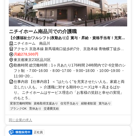
ニチイホーム南品川での介護職
【介護福祉士/フルシフト(夜勤あり)】賞与・昇給・資格手当有！充実の
福利厚生◎資格取得支援でキャリアアップも目指せる！
ニチイホーム 南品川
アクセス 京急本線 新馬場南口徒歩約7分、京急本線 青物横丁徒歩約9
分、ＪＲ京浜東北線 大井町東口徒歩約10分
月給278,500円
東京都東京23区品川区
勤務時間 総労働時間：1ヶ月あたり176時間 24時間内で2~6交替のシ
フト制 ・7:00~16:00 ・8:00~17:00 ・9:00~18:00 ・10:00~19:00 ・
11:00~20:...
仕事内容 【仕事内容】 ＜ ”はたらく”を充実させたい人も。家庭と両
立したい人も。＞ 介護職に対する期待やニーズは年々高まるばか
り。 ニチイホームはサービス理念の「お客様の笑顔と幸せの実現」
のもと 5...
変形労働時間制
資格取得支援あり
住宅手当あり
経験者歓迎
賞与あり
ブランクOK
育休あり
交通費支給
同じ企業の求人
正社員