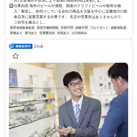
分) 営業場所や状況により勤務の開始時間は変動しま...
仕事内容 海外のビールや酒類、国産のクラフトビールや飲料を輸
入・製造し、卸売りしている会社の商品を大阪を中心に近畿地方の飲
食店等に提案営業する仕事です。 支店や営業所はありませんので、
ご自宅を拠点とし...
業界未経験者歓迎
変形労働時間制
学歴不問
経験不問
フルリモート
経験者歓迎
研修あり
賞与あり
交通費支給
社割あり
土日祝休み
正社員