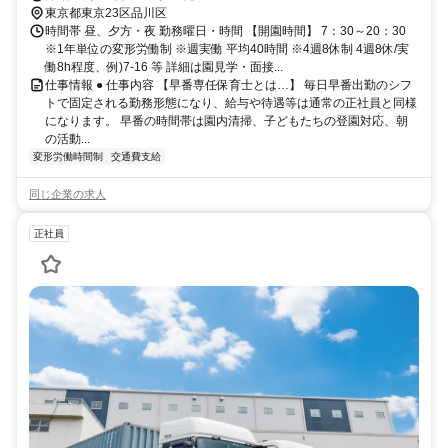
東京都東京23区品川区
時間帯 昼、夕方・夜 勤務曜日・時間 【開園時間】 7：30～20：30
※1年単位の変形労働制 ※週実働 平均40時間 ※4週8休制 4週8休/実
働8h程度、例)7-16 等 詳細は園見学・面接...
仕事情報 ● 仕事内容 【早番専任保育士とは…】 毎日早番出勤のシフ
トで固定される勤務形態になり、給与や待遇等は通常の正社員と同様
になります。 早番の時間帯は園内清掃、子どもたちの登園対応、朝
の活動...
変形労働時間制
交通費支給
同じ企業の求人
正社員