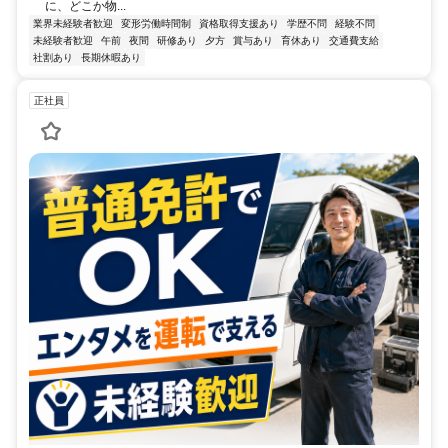
に、どこか物...
業界未経験者歓迎
変形労働時間制
資格取得支援あり
学歴不問
経験不問
未経験者歓迎
午前
夜間
研修あり
夕方
賞与あり
育休あり
交通費支給
社割あり
長期休暇あり
正社員