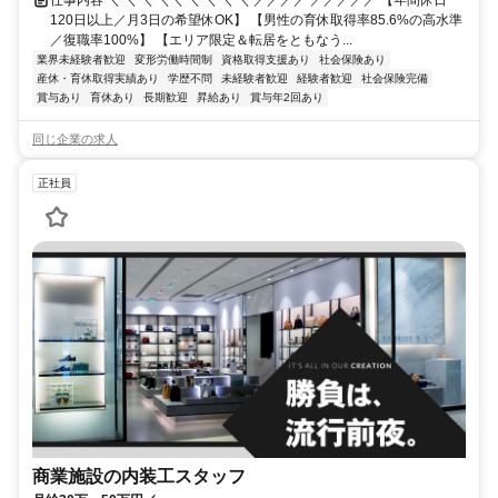
120日以上／月3日の希望休OK】 【男性の育休取得率85.6%の高水準
／復職率100%】 【エリア限定＆転居をともなう...
業界未経験者歓迎
変形労働時間制
資格取得支援あり
社会保険あり
産休・育休取得実績あり
学歴不問
未経験者歓迎
経験者歓迎
社会保険完備
賞与あり
育休あり
長期歓迎
昇給あり
賞与年2回あり
同じ企業の求人
正社員
商業施設の内装工スタッフ