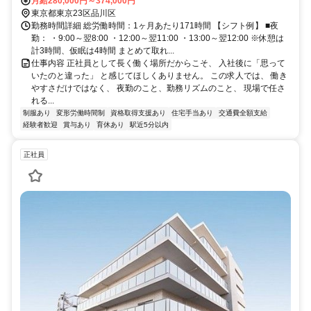
月給280,000円～374,000円
東京都東京23区品川区
勤務時間詳細 総労働時間：1ヶ月あたり171時間 【シフト例】 ■夜
勤： ・9:00～翌8:00 ・12:00～翌11:00 ・13:00～翌12:00 ※休憩は
計3時間、仮眠は4時間 まとめて取れ...
仕事内容 正社員として長く働く場所だからこそ、 入社後に「思って
いたのと違った」 と感じてほしくありません。 この求人では、 働き
やすさだけではなく、 夜勤のこと、勤務リズムのこと、 現場で任さ
れる...
制服あり
変形労働時間制
資格取得支援あり
住宅手当あり
交通費全額支給
経験者歓迎
賞与あり
育休あり
駅近5分以内
正社員