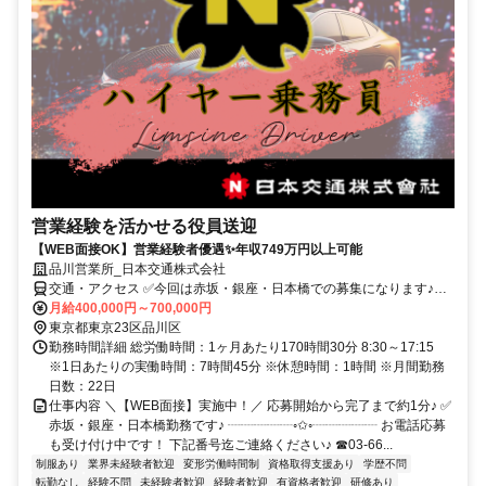
営業経験を活かせる役員送迎
【WEB面接OK】営業経験者優遇✨年収749万円以上可能
品川営業所_日本交通株式会社
交通・アクセス ✅今回は赤坂・銀座・日本橋での募集になります♪✅
現在WEB面接実施中！
月給400,000円～700,000円
東京都東京23区品川区
勤務時間詳細 総労働時間：1ヶ月あたり170時間30分 8:30～17:15
※1日あたりの実働時間：7時間45分 ※休憩時間：1時間 ※月間勤務
日数：22日
仕事内容 ＼【WEB面接】実施中！／ 応募開始から完了まで約1分♪ ✅
赤坂・銀座・日本橋勤務です♪ ┈┈┈┈┈◦✩◦┈┈┈┈┈ お電話応募
も受け付け中です！ 下記番号迄ご連絡ください♪ ☎03-66...
制服あり
業界未経験者歓迎
変形労働時間制
資格取得支援あり
学歴不問
転勤なし
経験不問
未経験者歓迎
経験者歓迎
有資格者歓迎
研修あり