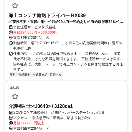
海上コンテナ輸送ドライバー HX039
✅️ 荷役不要・運転に集中✅️ 月給29.4万〜昇給あり✅️ 有給取得率72%✅️ 大
型＋けん引免許で活躍
宇徳流通サービス株式会社
月給294,000円～360,000円
東京都東京23区品川区
勤務時間・曜日: 7:30〜16:00（1ヶ月単位の変形労働時間制） 週平均
40時間以内
仕事内容: ※この求人は約3分で読めます※ 「荷役がきつい」「残業
代が不明確」そんな不満を解消できます。 宇徳流通サービスは東京
港を拠点に、大型トレーラーで海上コンテナを倉庫まで輸送するお仕
事で...
変形労働時間制
交通費支給
昇給あり
正社員
介護福祉士<18643> / 3128ca1
SOMPOケア株式会社 品川区ヘルパーステーション台場
アクセス ・京浜急行線「新馬場」駅より徒歩2分
月給277,800円以上
東京都東京23区品川区