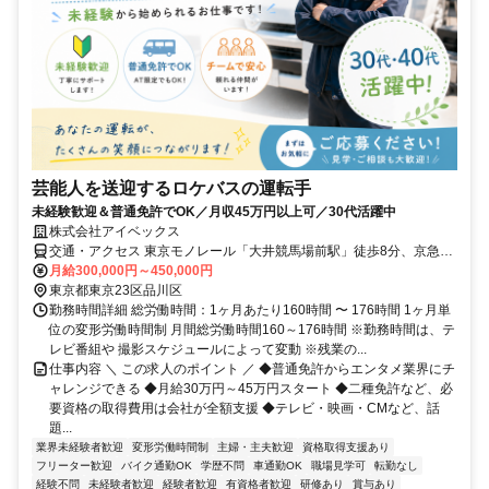
芸能人を送迎するロケバスの運転手
未経験歓迎＆普通免許でOK／月収45万円以上可／30代活躍中
株式会社アイベックス
交通・アクセス 東京モノレール「大井競馬場前駅」徒歩8分、京急本
線「立会川駅」徒歩14分、「鮫洲駅」徒歩15分
月給300,000円～450,000円
東京都東京23区品川区
勤務時間詳細 総労働時間：1ヶ月あたり160時間 〜 176時間 1ヶ月単
位の変形労働時間制 月間総労働時間160～176時間 ※勤務時間は、テ
レビ番組や 撮影スケジュールによって変動 ※残業の...
仕事内容 ＼ この求人のポイント ／ ◆普通免許からエンタメ業界にチ
ャレンジできる ◆月給30万円～45万円スタート ◆二種免許など、必
要資格の取得費用は会社が全額支援 ◆テレビ・映画・CMなど、話
題...
業界未経験者歓迎
変形労働時間制
主婦・主夫歓迎
資格取得支援あり
フリーター歓迎
バイク通勤OK
学歴不問
車通勤OK
職場見学可
転勤なし
経験不問
未経験者歓迎
経験者歓迎
有資格者歓迎
研修あり
賞与あり