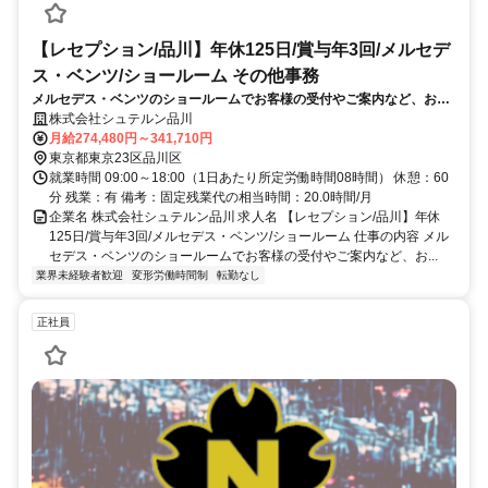
【レセプション/品川】年休125日/賞与年3回/メルセデ
ス・ベンツ/ショールーム その他事務
メルセデス・ベンツのショールームでお客様の受付やご案内など、お店
の顔としてご活躍いただきます。あなたのおもてなしがお客様とお店を
株式会社シュテルン品川
つなぎます。
月給274,480円～341,710円
東京都東京23区品川区
就業時間 09:00～18:00（1日あたり所定労働時間08時間） 休憩：60
分 残業：有 備考：固定残業代の相当時間：20.0時間/月
企業名 株式会社シュテルン品川 求人名 【レセプション/品川】年休
125日/賞与年3回/メルセデス・ベンツ/ショールーム 仕事の内容 メル
セデス・ベンツのショールームでお客様の受付やご案内など、お...
業界未経験者歓迎
変形労働時間制
転勤なし
正社員