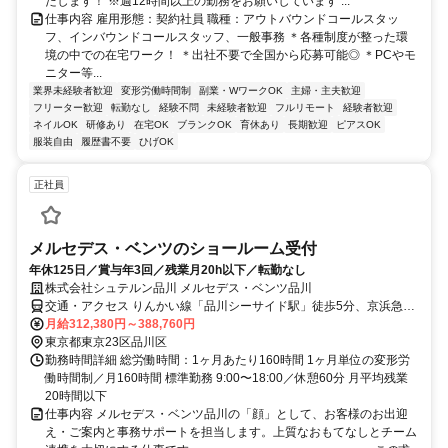
たします！ ※週12時間以上の勤務をお願いしています ...
仕事内容 雇用形態：契約社員 職種：アウトバウンドコールスタッ
フ、インバウンドコールスタッフ、一般事務 ＊各種制度が整った環
境の中での在宅ワーク！ ＊出社不要で全国から応募可能◎ ＊PCやモ
ニター等...
業界未経験者歓迎
変形労働時間制
副業・WワークOK
主婦・主夫歓迎
フリーター歓迎
転勤なし
経験不問
未経験者歓迎
フルリモート
経験者歓迎
ネイルOK
研修あり
在宅OK
ブランクOK
育休あり
長期歓迎
ピアスOK
服装自由
履歴書不要
ひげOK
正社員
メルセデス・ベンツのショールーム受付
年休125日／賞与年3回／残業月20h以下／転勤なし
株式会社シュテルン品川 メルセデス・ベンツ品川
交通・アクセス りんかい線「品川シーサイド駅」徒歩5分、京浜急行
線「青物横丁駅」徒歩7分
月給312,380円～388,760円
東京都東京23区品川区
勤務時間詳細 総労働時間：1ヶ月あたり160時間 1ヶ月単位の変形労
働時間制／月160時間 標準勤務 9:00〜18:00／休憩60分 月平均残業
20時間以下
仕事内容 メルセデス・ベンツ品川の「顔」として、お客様のお出迎
え・ご案内と事務サポートを担当します。上質なおもてなしとチーム