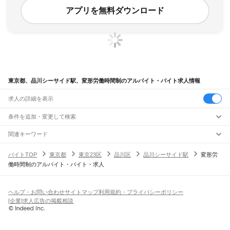
アプリを無料ダウンロード
東京都、品川シーサイド駅、変形労働時間制のアルバイト・バイト求人情報
求人の詳細を表示
条件を追加・変更して検索
市区町村を追加・変更
関連キーワード
完全在宅ワーク 全国
シール貼り 在宅
現在地周辺
ガチャガチャ
犬カフェ
東京都
駅を追加・変更
バイトTOP
東京都
東京23区
品川区
品川シーサイド駅
変形労
東京都
すべて
働時間制のアルバイト・バイト・求人
東京23区
すべて
職種を追加・変更
JR東海道本線(東京～熱海)
千代田区
中央区
港区
新宿区
文京区
台東区
墨田区
江東区
品川区
目黒区
大田区
東京駅
新橋駅
品川駅
飲食・フードサービス
世田谷区
渋谷区
中野区
杉並区
豊島区
北区
荒川区
板橋区
練馬区
足立区
葛飾区
特徴を追加・変更
飲食・フードサービス
江戸川区
すべて
ヘルプ・お問い合わせ
サイトマップ
利用規約・プライバシーポリシー
JR山手線
ホールスタッフ
キッチンスタッフ
皿洗い・洗い場
精肉・鮮魚加工
給食調理
人気
[企業]求人広告の掲載相談
大崎駅
五反田駅
目黒駅
恵比寿駅
渋谷駅
原宿駅
代々木駅
新宿駅
新大久保駅
八王子市
立川市
武蔵野市
三鷹市
青梅市
府中市
昭島市
調布市
町田市
小金井市
雇用形態を追加・変更
パン屋（ベーカリー）
フードカウンター販売員
バー（BAR）・バーテンダー
日払いOK
高校生歓迎
学生歓迎
深夜の仕事
髪型・髪色自由
ひげOK
ネイルOK
高田馬場駅
目白駅
池袋駅
大塚駅
巣鴨駅
駒込駅
田端駅
西日暮里駅
日暮里駅
鶯谷駅
小平市
日野市
東村山市
国分寺市
国立市
福生市
狛江市
東大和市
清瀬市
飲食店補助（開店・閉店準備）
飲食店（店長・マネージャー）
ピアスOK
アルバイト・パート
履歴書不要
オープニングスタッフ
留学生・外国人活躍中
上野駅
御徒町駅
秋葉原駅
神田駅
東京駅
有楽町駅
新橋駅
浜松町駅
田町駅
東久留米市
武蔵村山市
多摩市
稲城市
羽村市
あきる野市
西東京市
大島町
利島村
都道府県を変更
営業・販売
勤務期間
正社員
高輪ゲートウェイ駅
品川駅
新島村
神津島村
三宅村
御蔵島村
八丈町
青ヶ島村
小笠原村
西多摩郡