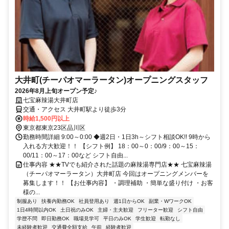
大井町(チーパオマーラータン)オープニングスタッフ
2026年8月上旬オープン予定♪
七宝麻辣湯大井町店
交通・アクセス 大井町駅より徒歩3分
時給1,500円以上
東京都東京23区品川区
勤務時間詳細 9:00～0:00 ◆週2日・1日3h～シフト相談OK!! 9時から
入れる方大歓迎！！ 【シフト例】 18：00～0：00/9：00～15：
00/11：00～17：00など シフト自由...
仕事内容 ★★TVでも紹介された話題の麻辣湯専門店★★ 七宝麻辣湯
（チーパオマーラータン）大井町店 今回はオープニングメンバーを
募集します！！ 【お仕事内容】 ・調理補助 ・簡単な盛り付け ・お客
様の...
制服あり
扶養内勤務OK
社員登用あり
週1日からOK
副業・WワークOK
1日4時間以内OK
土日祝のみOK
主婦・主夫歓迎
フリーター歓迎
シフト自由
学歴不問
即日勤務OK
職場見学可
平日のみOK
学生歓迎
転勤なし
未経験者歓迎
交通費全額支給
午前
経験者歓迎