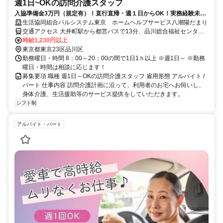
週1日~OKの訪問介護スタッフ
入協準備金3万円（規定有）！直行直帰・週１日からOK！実務経験未経
験者・ブランクある方OK♪
生活協同組合パルシステム東京 ホームヘルプサービス八潮陽だまり
交通アクセス 大井町駅から都営バスで13分、品川総合福祉センター
前 ＪＲ大井町駅東口から都営バス「井92」又は「直01」にて品川総
時給1,230円以上
合福祉センター下車徒歩2分です。 都営バス下車進行方向に大きなカ
東京都東京23区品川区
ーブを切ったガードレールに沿って300メートル進むと信号のある横
勤務曜日・時間 8：00～20：00の間で1日1ｈ以上 ※週1日～ ※勤務
断歩道があります。 緑道公園側から団地側に渡ります。 都営アパー
曜日・時間は相談に応じます！
トと八潮ハイツの間を通り10メートル先の正面が事業所の八潮ビルで
募集要項 職種 週1日～OKの訪問介護スタッフ 雇用形態 アルバイト /
す
パート 仕事内容 訪問介護計画に沿って、利用者のお宅へお伺いし、
身体介護、生活援助等のサービス提供をしていただきます。
シフト制
アルバイト・パート