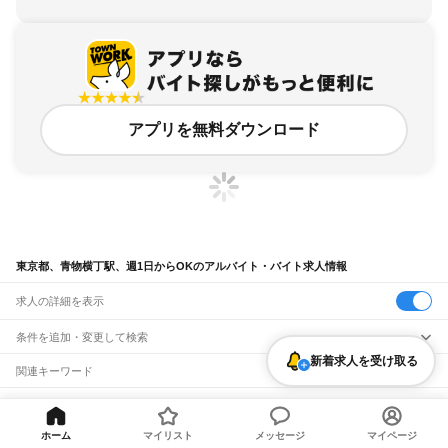
アプリを無料ダウンロード
東京都、青物横丁駅、週1日からOKのアルバイト・バイト求人情報
求人の詳細を表示
条件を追加・変更して検索
新着求人を受け取る
市区町村を追加・変更
関連キーワード
完全在宅ワーク 全国
シール貼り 在宅
現在地周辺
ガチャガチャ
犬カフェ
東京都
駅を追加・変更
バイトTOP
東京都
東京23区
品川区
青物横丁駅
週1日からOK
東京都
すべて
のアルバイト・バイト・求人
東京23区
すべて
ホーム
マイリスト
メッセージ
マイページ
職種を追加・変更
JR東海道本線(東京～熱海)
千代田区
中央区
港区
新宿区
文京区
台東区
墨田区
江東区
品川区
目黒区
大田区