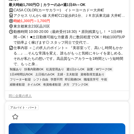
最大時給1,700円◎｜カラーのみ×週1日4h～OK
CASA COLOR(カーサカラー) イトーヨーカドー大井町
アクセス りんかい線 大井町C口徒歩約1分、ＪＲ京浜東北線 大井町C
口徒歩約1分、東急大井町線 大井町C口徒歩約1分 大井町駅(りんかい
時給1,300円～1,700円
線)1分、大井町駅(JR在来線)1分、大井町駅(東急電鉄)1分
東京都東京23区品川区
勤務時間 10:00‐20:00（最終受付18:30) ＊原則残業なし！ ＊1日4時
間～OK！ ■土日勤務可能な方優遇 月に数回程度でOK！時給100円UP
で効率よく稼げます◎ スタッフ同士で交代で...
仕事内容 ＜この求人のポイント＞ 『美容室って、高いし時間もかか
る…』…そんな常識を変え、誰もがもっと気軽にキレイを楽しめる。
それが私たちの想いです。高品質なヘアカラーを1時間という短時間
で、もっと身...
制服あり
扶養内勤務OK
社員登用あり
週1日からOK
副業・WワークOK
1日4時間以内OK
土日祝のみOK
主婦・主夫歓迎
資格取得支援あり
フリーター歓迎
シフト自由
学歴不問
即日勤務OK
職場見学可
午前
経験者歓迎
ネイルOK
有資格者歓迎
夕方
ブランクOK
同じ企業の求人
アルバイト・パート