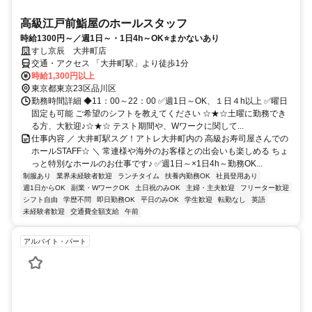
高級江戸前鮨屋のホールスタッフ
時給1300円～／週1日～・1日4h～OK⭐まかないあり
すし京辰 大井町店
交通・アクセス 「大井町駅」より徒歩1分
時給1,300円以上
東京都東京23区品川区
勤務時間詳細 ◆11：00～22：00 ✅週1日～OK、１日４h以上 ✅曜日
固定も可能 ご希望のシフトを教えてください ☆★☆土曜に勤務でき
る方、大歓迎♪☆★☆ テスト期間や、Wワークに関して...
仕事内容 ／ 大井町駅スグ！アトレ大井町内の 高級お寿司屋さんでの
ホールSTAFF☆ ＼ 常連様や海外のお客様との出会いも楽しめる ちょ
っと特別なホールのお仕事です♪ ✅週1日～×1日4h～勤務OK...
制服あり
業界未経験者歓迎
ランチタイム
扶養内勤務OK
社員登用あり
週1日からOK
副業・WワークOK
土日祝のみOK
主婦・主夫歓迎
フリーター歓迎
シフト自由
学歴不問
即日勤務OK
平日のみOK
学生歓迎
転勤なし
英語
未経験者歓迎
交通費全額支給
午前
アルバイト・パート