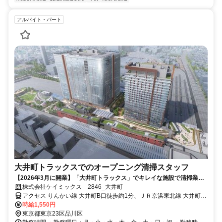
アルバイト・パート
大井町トラックスでのオープニング清掃スタッフ
【2026年3月に開業】「大井町トラックス」でキレイな施設で清掃業
務！！時給1550円の高待遇＆駅徒歩1分の好立地が魅力★朝の短時間勤
株式会社ケイミックス 2846_大井町
務で無理なく安定した収入を実現しませんか？
アクセス りんかい線 大井町B口徒歩約1分、ＪＲ京浜東北線 大井町西
口徒歩約1分、東急大井町線 大井町西口徒歩約1分
時給1,550円
東京都東京23区品川区