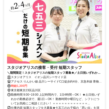
スタジオアリスの接客・受付 短期スタッフ
＼期間限定！スタジオアリスの短期スタッフ募集★／土日祝いずれかの
勤務必須で週1日、1日4h～OK！
スタジオアリス イオン品川シーサイド店
アクセス りんかい線 品川シーサイドC口徒歩約4分、京急本線 青物横
丁徒歩約8分、京急本線 新馬場南口徒歩約13分 東京臨海高速鉄道 品
時給1,300円
川シーサイド駅よりすぐ
東京都東京23区品川区
勤務時間 9:00~19:00 上記時間内で、1日4時間～OK！ ★土日祝いず
れかの勤務必須で、週1日～OK！ 勤務時間や曜日など、シフトにつ
いてお気軽にご相談ください！ ＝＝＝＝＝＝＝＝＝＝＝＝...
仕事内容 短期スタッフを大募集★七五三のお子様の「思い出」を演