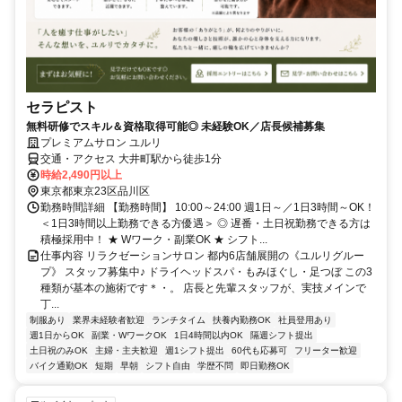
セラピスト
無料研修でスキル＆資格取得可能◎ 未経験OK／店長候補募集
プレミアムサロン ユルリ
交通・アクセス 大井町駅から徒歩1分
時給2,490円以上
東京都東京23区品川区
勤務時間詳細 【勤務時間】 10:00～24:00 週1日～／1日3時間～OK！
＜1日3時間以上勤務できる方優遇＞ ◎ 遅番・土日祝勤務できる方は
積極採用中！ ★ Wワーク・副業OK ★ シフト...
仕事内容 リラクゼーションサロン 都内6店舗展開の《ユルリグルー
プ》 スタッフ募集中♪ ドライヘッドスパ・もみほぐし・足つぼ この3
種類が基本の施術です＊・。 店長と先輩スタッフが、実技メインで
丁...
制服あり
業界未経験者歓迎
ランチタイム
扶養内勤務OK
社員登用あり
週1日からOK
副業・WワークOK
1日4時間以内OK
隔週シフト提出
土日祝のみOK
主婦・主夫歓迎
週1シフト提出
60代も応募可
フリーター歓迎
バイク通勤OK
短期
早朝
シフト自由
学歴不問
即日勤務OK