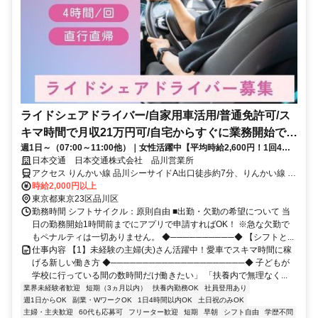
ライドシェアドライバー/自家用車活用/普通免許可/ス
キマ時間で月収21万円可/自宅からすぐに業務開始でき
週1日～（07:00～11:00他）｜女性活躍中【平均時給2,600円！1回4時
る
間・愛車で直行直帰】ライドシェアのドライバー◎週1回・4時間でOK
日本交通 日本交通株式会社 品川営業所
なのでスキマ時間に！当日の急なシフト変更も調整OK！
アクセス りんかい線 品川シーサイドA出口徒歩約7分、りんかい線 天
王洲アイル（りんかい線）C出口徒歩約6分、東京モノレール 天王洲
時給2,000円以上
アイル（モノレール）南口徒歩約10分 6月8日より移転します。移転
東京都東京23区品川区
先住所：〒108-0075 東京都港区港南4丁目7-61
勤務時間 シフトサイクル：原則自由 ■出勤・欠勤の希望について 当
日の勤務開始1時間前までにアプリで申請すればOK！ ※急な欠勤で
もペナルティは一切ありません。 ◆──────────◆ 【シフトと...
仕事内容 【1】未経験の主婦(夫)さん活躍中！愛車でスキマ時間に稼
げる新しい働き方 ◆─────────────────────◆ 子どもが
学校に行っている間の数時間だけ働きたい」 「扶養内で無理なく...
業界未経験者歓迎
短期（3ヵ月以内）
扶養内勤務OK
社員登用あり
週1日からOK
副業・WワークOK
1日4時間以内OK
土日祝のみOK
主婦・主夫歓迎
60代も応募可
フリーター歓迎
短期
早朝
シフト自由
学歴不問