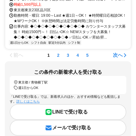
イ・田町・川崎 浜松町・新橋・有楽町・鶴見 下神明・戸越公園・中
時給1,500円以上
東京都東京23区品川区
延 自由が丘・二子玉川・溝の口 から乗り換えなし！
勤務時間・曜日: 19:00～Last ★週1日～OK！ ★時間曜日応相談OK！
★WワークOK！ ※休憩時間は法定労働時間に則り付与
仕事内容: ◆◇◆◇◆◇◆◇◆◇◆◇◆◇◆ カウンタースタッフ大募
集！ 時給1500円～！ 日払いOK☆ NEWスタッフを大募集！
◆◇◆◇◆◇◆◇◆◇◆◇◆◇◆ ✅日払いOK ✅昇給/昇...
週1日からOK
シフト自由
駅近5分以内
シフト制
前へ
次へ
1
2
3
4
5
この条件の新着求人を受け取る
東京都 / 青物横丁駅
週1日からOK
「LINEで受け取る」では、新着求人のほか、おすすめ情報なども配信しま
す。
詳しくはこちら
LINEで受け取る
メールで受け取る