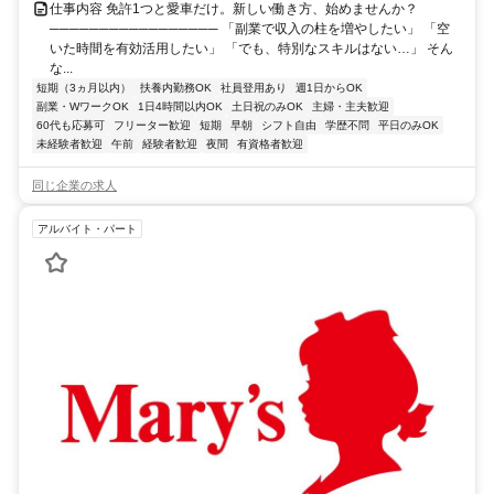
仕事内容 免許1つと愛車だけ。新しい働き方、始めませんか？
───────────────── 「副業で収入の柱を増やしたい」 「空
いた時間を有効活用したい」 「でも、特別なスキルはない…」 そん
な...
短期（3ヵ月以内）
扶養内勤務OK
社員登用あり
週1日からOK
副業・WワークOK
1日4時間以内OK
土日祝のみOK
主婦・主夫歓迎
60代も応募可
フリーター歓迎
短期
早朝
シフト自由
学歴不問
平日のみOK
未経験者歓迎
午前
経験者歓迎
夜間
有資格者歓迎
同じ企業の求人
アルバイト・パート