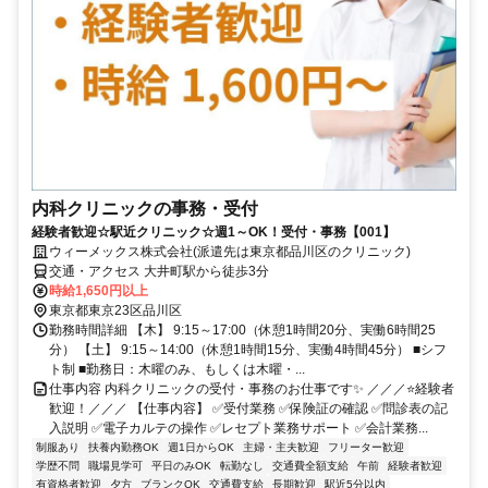
内科クリニックの事務・受付
経験者歓迎☆駅近クリニック☆週1～OK！受付・事務【001】
ウィーメックス株式会社(派遣先は東京都品川区のクリニック)
交通・アクセス 大井町駅から徒歩3分
時給1,650円以上
東京都東京23区品川区
勤務時間詳細 【木】 9:15～17:00（休憩1時間20分、実働6時間25
分） 【土】 9:15～14:00（休憩1時間15分、実働4時間45分） ■シフ
ト制 ■勤務日：木曜のみ、もしくは木曜・...
仕事内容 内科クリニックの受付・事務のお仕事です✨ ／／／⭐経験者
歓迎！／／／ 【仕事内容】 ✅受付業務 ✅保険証の確認 ✅問診表の記
入説明 ✅電子カルテの操作 ✅レセプト業務サポート ✅会計業務...
制服あり
扶養内勤務OK
週1日からOK
主婦・主夫歓迎
フリーター歓迎
学歴不問
職場見学可
平日のみOK
転勤なし
交通費全額支給
午前
経験者歓迎
有資格者歓迎
夕方
ブランクOK
交通費支給
長期歓迎
駅近5分以内