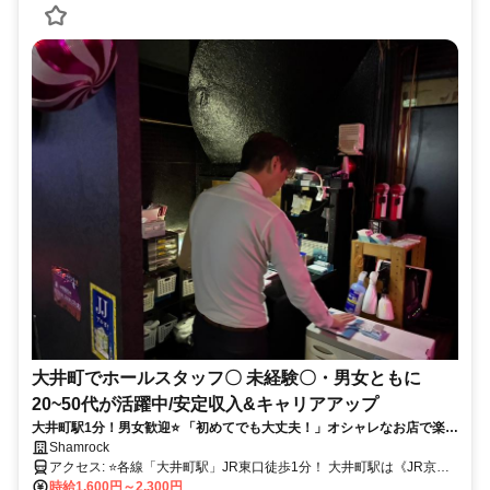
大井町でホールスタッフ〇 未経験〇・男女ともに
20~50代が活躍中/安定収入&キャリアアップ
大井町駅1分！男女歓迎⭐ 「初めてでも大丈夫！」オシャレなお店で楽し
く黒服デビュー✨ 安定収入＆キャリアアップも叶う【Shamrock】
Shamrock
アクセス: ⭐各線「大井町駅」JR東口徒歩1分！ 大井町駅は《JR京浜
東北線》《りんかい線》 《東急大井町線》が乗り入れる抜群の 好立
時給1,600円～2,300円