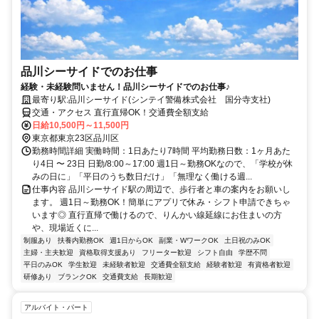
品川シーサイドでのお仕事
経験・未経験問いません！品川シーサイドでのお仕事♪
最寄り駅:品川シーサイド(シンテイ警備株式会社 国分寺支社)
交通・アクセス 直行直帰OK！交通費全額支給
日給10,500円～11,500円
東京都東京23区品川区
勤務時間詳細 実働時間：1日あたり7時間 平均勤務日数：1ヶ月あた
り4日 〜 23日 日勤/8:00～17:00 週1日～勤務OKなので、「学校が休
みの日に」「平日のうち数日だけ」「無理なく働ける週...
仕事内容 品川シーサイド駅の周辺で、歩行者と車の案内をお願いし
ます。 週1日～勤務OK！簡単にアプリで休み・シフト申請できちゃ
います◎ 直行直帰で働けるので、りんかい線延線にお住まいの方
や、現場近くに...
制服あり
扶養内勤務OK
週1日からOK
副業・WワークOK
土日祝のみOK
主婦・主夫歓迎
資格取得支援あり
フリーター歓迎
シフト自由
学歴不問
平日のみOK
学生歓迎
未経験者歓迎
交通費全額支給
経験者歓迎
有資格者歓迎
研修あり
ブランクOK
交通費支給
長期歓迎
アルバイト・パート