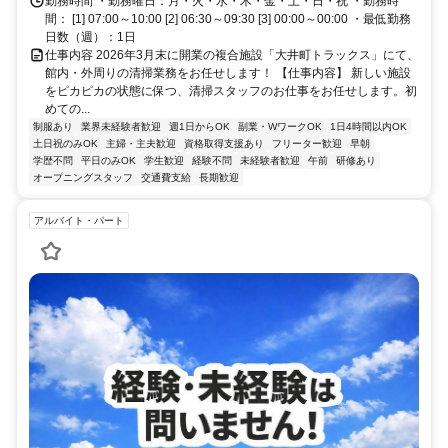
勤務時間 ・勤務曜日：月・火・水・木・金・土・日・祝 ・勤務時
間： [1] 07:00～10:00 [2] 06:30～09:30 [3] 00:00～00:00 ・最低勤務
日数（週）：1日
仕事内容 2026年3月末に開業の複合施設「大井町トラックス」にて、
館内・外周りの清掃業務をお任せします！ 【仕事内容】 新しい施設
をピカピカの状態に保つ、清掃スタッフのお仕事をお任せします。初
めての...
制服あり
業界未経験者歓迎
週1日からOK
副業・WワークOK
1日4時間以内OK
土日祝のみOK
主婦・主夫歓迎
資格取得支援あり
フリーター歓迎
早朝
学歴不問
平日のみOK
学生歓迎
経験不問
未経験者歓迎
午前
研修あり
オープニングスタッフ
交通費支給
長期歓迎
アルバイト・パート