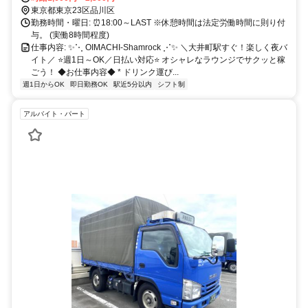
地です♪ 品川駅・東京駅・上野駅・有楽町駅 秋葉原駅へは直通アクセ
東京都東京23区品川区
スで通勤もラクラク。 さらに、渋谷駅・新宿駅 池袋駅・大宮駅へも
勤務時間・曜日: ⏰18:00～LAST ※休憩時間は法定労働時間に則り付
一本でアクセス可能！ 神奈川方面なら川崎駅・横浜駅へスムーズ 人
与。 (実働8時間程度)
気のお台場エリアなら東京テレポート駅へ直行。 東急大井町線利用
仕事内容: ✨⋱ OIMACHI-Shamrock ⋰✨ ＼大井町駅すぐ！楽しく夜バ
なら自由が丘駅 二子玉川駅・溝の口駅・荏原町駅 中延駅・大岡山駅
イト／ ⭐週1日～OK／日払い対応⭐ オシャレなラウンジでサクッと稼
へも快適アクセスできます。 都内から神奈川まで 幅広く通いやすい
ごう！ ◆お仕事内容◆ * ドリンク運び...
環境が整っています！ ▄▀▄▀▄▀▄▀▄▀▄▀▄▀▄▀▄▀▄▀▄▀▄▀▄▀
週1日からOK
即日勤務OK
駅近5分以内
シフト制
アルバイト・パート