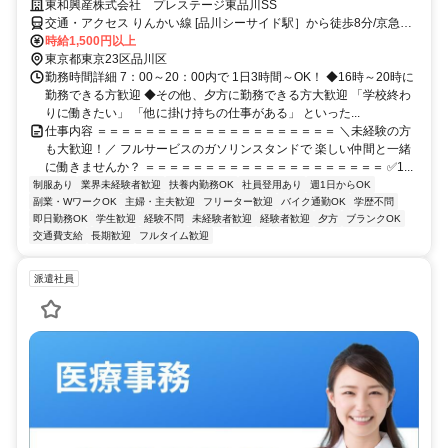
東和興産株式会社 プレステージ東品川SS
交通・アクセス りんかい線 [品川シーサイド駅］から徒歩8分/京急本
線「青物横丁駅」から徒歩10分
時給1,500円以上
東京都東京23区品川区
勤務時間詳細 7：00～20：00内で 1日3時間～OK！ ◆16時～20時に
勤務できる方歓迎 ◆その他、夕方に勤務できる方大歓迎 「学校終わ
りに働きたい」 「他に掛け持ちの仕事がある」 といった...
仕事内容 ＝＝＝＝＝＝＝＝＝＝＝＝＝＝＝＝＝＝＝＝ ＼未経験の方
も大歓迎！／ フルサービスのガソリンスタンドで 楽しい仲間と一緒
に働きませんか？ ＝＝＝＝＝＝＝＝＝＝＝＝＝＝＝＝＝＝＝＝ ✅1...
制服あり
業界未経験者歓迎
扶養内勤務OK
社員登用あり
週1日からOK
副業・WワークOK
主婦・主夫歓迎
フリーター歓迎
バイク通勤OK
学歴不問
即日勤務OK
学生歓迎
経験不問
未経験者歓迎
経験者歓迎
夕方
ブランクOK
交通費支給
長期歓迎
フルタイム歓迎
派遣社員