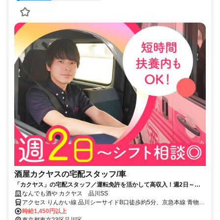
酒屋カクヤスの宅配スタッフ/車
「カクヤス」の宅配スタッフ／運転免許を活かして高収入！週2日～、
シフト自由◎
なんでも酒や カクヤス 品川SS
アクセス りんかい線 品川シーサイドB口徒歩約5分、京急本線 青物横
丁徒歩約6分、京急本線 鮫洲徒歩約9分 最寄駅：青物横丁（京急本
時給1,450円以上