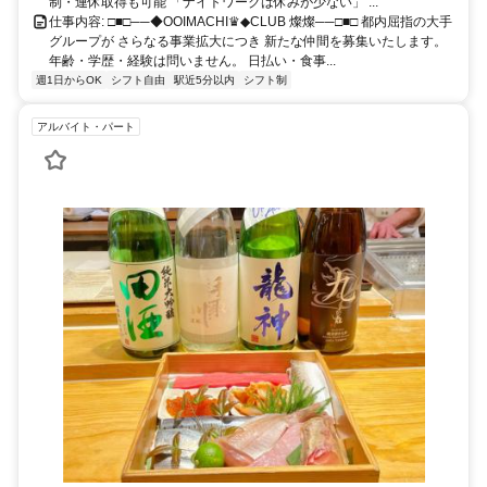
川崎駅、鶴見駅、新子安駅、東神奈川駅、横浜駅からも通勤しやすい
制・連休取得も可能 「ナイトワークは休みが少ない」 ...
立地です。 東急大井町線なら、下神明駅や戸越公園駅、中延駅、荏
仕事内容: □■□──◆OOIMACHI♛◆CLUB 燦燦──□■□ 都内屈指の大手
原町駅、旗の台駅、北千束駅、大岡山駅、緑が丘駅、自由が丘駅、九
グループが さらなる事業拡大につき 新たな仲間を募集いたします。
品仏駅、尾山台駅、等々力駅、上野毛駅、二子玉川駅からもスムーズ
年齢・学歴・経験は問いません。 日払い・食事...
にアクセスできます。 りんかい線では、品川シーサイド駅や天王洲
週1日からOK
シフト自由
駅近5分以内
シフト制
アイル駅、東京テレポート駅、国際展示場駅、東雲駅、新木場駅から
も乗り換えなしで通勤可能です。 都内・神奈川・埼玉方面からアク
アルバイト・パート
セスしやすく、毎日の通勤にも便利なロケーションです。