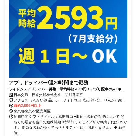
アプリドライバー/週20時間まで勤務
ライドシェアドライバー募集！平均時給2600円！アプリ配車のみ♪キャ
ッシュレス決済でかんたん
日本交通 日本交通株式会社 品川営業所
アクセス りんかい線 品川シーサイドA出口徒歩約7分、りんかい線 天
王洲アイル（りんかい線）C出口徒歩約6分、東京モノレール 天王洲
時給2,000円以上
アイル（モノレール）南口徒歩約10分 6月8日より移転します。移転
東京都東京23区品川区
先住所：〒108-0075 東京都港区港南4丁目7-61
勤務時間 シフトサイクル：原則自由 ■出勤・欠勤の希望について ど
ちらの場合も当日の勤務開始1時間前までにアプリで申請すればOKで
す。 ※急な欠勤があってもペナルティーは一切ありません。 ◆ 勤務
時...