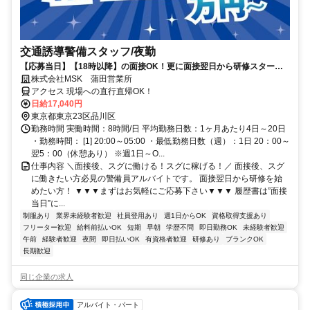
交通誘導警備スタッフ/夜勤
【応募当日】【18時以降】の面接OK！更に面接翌日から研修スタート
も可能！”最短5日”で現場に出られて安定高収入が可能です！週1日だけ
株式会社MSK 蒲田営業所
働きたい、週5日レギュラー勤務でガッツリ稼ぎたい方にもオススメ！
アクセス 現場への直行直帰OK！
雨天などによる稼働中止は基本ないので、安定性抜群！また、「急な出
日給17,040円
費」や「翌月にまとまったお金が欲しい。。。」など、時短で収入が欲
東京都東京23区品川区
しい方はもちろん、長期で安定収入をGETしたい方も必見の警備員アル
勤務時間 実働時間：8時間/日 平均勤務日数：1ヶ月あたり4日～20日
バイトです。まずはお気軽にご応募＆面接にお越しください。
・勤務時間： [1] 20:00～05:00 ・最低勤務日数（週）：1日 20：00～
翌5：00（休憩あり） ※週1日～O...
仕事内容 ＼面接後、スグに働ける！スグに稼げる！／ 面接後、スグ
に働きたい方必見の警備員アルバイトです。 面接翌日から研修を始
めたい方！ ▼▼▼まずはお気軽にご応募下さい▼▼▼ 履歴書は”面接
当日”に...
制服あり
業界未経験者歓迎
社員登用あり
週1日からOK
資格取得支援あり
フリーター歓迎
給料前払いOK
短期
早朝
学歴不問
即日勤務OK
未経験者歓迎
午前
経験者歓迎
夜間
即日払いOK
有資格者歓迎
研修あり
ブランクOK
長期歓迎
同じ企業の求人
アルバイト・パート