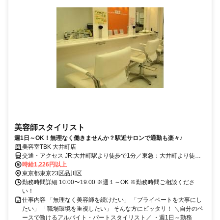
美容師スタイリスト
週1日～OK！無理なく働きませんか？駅近サロンで通勤も楽々♪
美容室TBK 大井町店
交通・アクセス JR:大井町駅より徒歩で1分／東急：大井町より徒歩
で3分／ 東京臨海高速鉄道：大井町駅より徒歩で3分
時給1,226円以上
東京都東京23区品川区
勤務時間詳細 10:00〜19:00 ※週１～OK ※勤務時間ご相談くださ
い！
仕事内容 「無理なく美容師を続けたい」 「プライベートを大事にし
たい」 「職場環境を重視したい」 そんな方にピッタリ！ ＼自分のペ
ースで働けるアルバイト・パートスタイリスト／ ・週1日～勤務