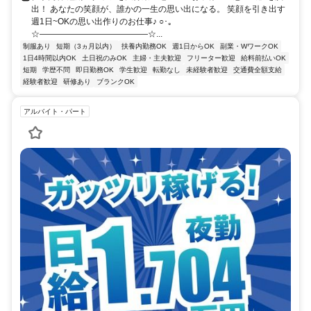
出！ あなたの笑顔が、誰かの一生の思い出になる。 笑顔を引き出す
週1日~OKの思い出作りのお仕事♪ ○･｡
☆―――――――――――――☆...
制服あり
短期（3ヵ月以内）
扶養内勤務OK
週1日からOK
副業・WワークOK
1日4時間以内OK
土日祝のみOK
主婦・主夫歓迎
フリーター歓迎
給料前払いOK
短期
学歴不問
即日勤務OK
学生歓迎
転勤なし
未経験者歓迎
交通費全額支給
経験者歓迎
研修あり
ブランクOK
アルバイト・パート