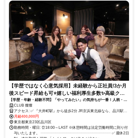
【学歴ではなく心意気採用】未経験から正社員!3か月
後スピード昇給も可⭐嬉しい福利厚生多数✨高級クラ
【学歴・年齢・経験不問】「やってみたい」の気持ちが一番！人柄・心
ブの黒服(正社員)
意気採用✨未経験歓迎・経験者優遇・3ヶ月で昇給可・日払いOK・食事
CLUB 燦燦
手当など待遇充実！
アクセス: ✅ 『大井町駅』から徒歩2分 JR京浜東北線なら、品川駅や
田町駅、浜松町駅、新橋駅、有楽町駅、東京駅、秋葉原駅、上野駅、
月給400,000円
鶯谷駅、日暮里駅、西日暮里駅、田端駅、王子駅、東十条駅、赤羽
東京都東京23区品川区
駅、川口駅、西川口駅、蕨駅、南浦和駅、浦和駅、さいたま新都心
勤務時間・曜日: ⏰18:00～LAST ※休憩時間は法定労働時間に則り付
駅、大宮駅からアクセス可能。 神奈川方面では、大森駅や蒲田駅、
与いたします。 ┈┈┈┈┈┈┈┈┈┈┈┈┈┈┈┈┈┈┈ ✅ 週休2日