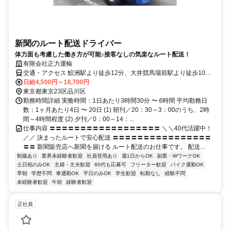
新聞のルート配送ドライバー
体力面も考慮した働き方が可能♪接客なしの気楽なルート配送！
有限会社正力運輸
交通・アクセス 鮫洲駅より徒歩12分、大井競馬場前駅より徒歩10分
★車・バイク・自転車通勤OK★
日給4,500円～18,700円
東京都東京23区品川区
勤務時間詳細 実働時間：1日あたり3時間30分 〜 6時間 平均勤務日
数：1ヶ月あたり4日 〜 20日 (1) 朝刊／20：30～3：00のうち、2時
間～4時間程度 (2) 夕刊／0：00～14：...
仕事内容 〓〓〓〓〓〓〓〓〓〓〓〓〓〓〓〓〓〓 ＼＼40代活躍中！
／／ 決まったルートで安心配送 〓〓〓〓〓〓〓〓〓〓〓〓〓〓〓〓
〓〓 新聞販売店へ新聞を届ける ルート配送のお仕事です。 配送...
制服あり
業界未経験者歓迎
社員登用あり
週1日からOK
副業・WワークOK
土日祝のみOK
主婦・主夫歓迎
60代も応募可
フリーター歓迎
バイク通勤OK
早朝
学歴不問
車通勤OK
平日のみOK
学生歓迎
転勤なし
経験不問
未経験者歓迎
午前
経験者歓迎
正社員