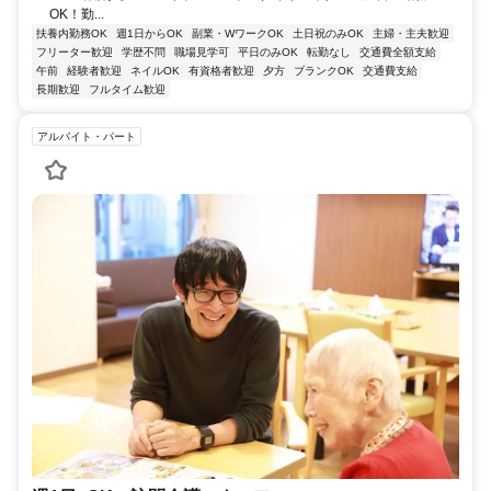
OK！勤...
扶養内勤務OK
週1日からOK
副業・WワークOK
土日祝のみOK
主婦・主夫歓迎
フリーター歓迎
学歴不問
職場見学可
平日のみOK
転勤なし
交通費全額支給
午前
経験者歓迎
ネイルOK
有資格者歓迎
夕方
ブランクOK
交通費支給
長期歓迎
フルタイム歓迎
アルバイト・パート