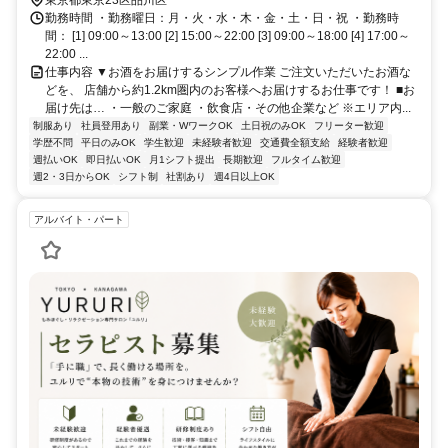
線）（約10分） ※マイカー（車・バイク）通勤不可
東京都東京23区品川区
勤務時間 ・勤務曜日：月・火・水・木・金・土・日・祝 ・勤務時
間： [1] 09:00～13:00 [2] 15:00～22:00 [3] 09:00～18:00 [4] 17:00～
22:00 ...
仕事内容 ▼お酒をお届けするシンプル作業 ご注文いただいたお酒な
どを、 店舗から約1.2km圏内のお客様へお届けするお仕事です！ ■お
届け先は… ・一般のご家庭 ・飲食店・その他企業など ※エリア内...
制服あり
社員登用あり
副業・WワークOK
土日祝のみOK
フリーター歓迎
学歴不問
平日のみOK
学生歓迎
未経験者歓迎
交通費全額支給
経験者歓迎
週払いOK
即日払いOK
月1シフト提出
長期歓迎
フルタイム歓迎
週2・3日からOK
シフト制
社割あり
週4日以上OK
アルバイト・パート