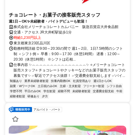
チョコレート・お菓子の接客販売スタッフ
週1日～OK✨未経験者・バイトデビューも歓迎！
株式会社メリーチョコレートカムパニー 阪急百貨店大井食品館
交通・アクセス JR大井町駅徒歩1分
時給1,230円以上
東京都東京23区品川区
勤務時間詳細 ⏰9:00～20:30の間で 週1～2日、1日7.5時間のシフト
制 ＜シフト例＞ 早番：9:00～17:30（休憩1時間） 遅番：12:00～
20:30（休憩1時間） ※シフトは応相...
仕事内容 ✨︵︵︵︵︵︵︵︵︵︵︵︵︵︵︵✨ ⭐メリーチョコレート
販売スタッフ⭐ チョコレートやクッキーなどのお菓子販売スタッフの
募集です✨ ✅駅近でアクセス抜群！ ✅交通費全額支給します ✅バイ...
制服あり
業界未経験者歓迎
扶養内勤務OK
社員登用あり
週1日からOK
副業・WワークOK
土日祝のみOK
主婦・主夫歓迎
フリーター歓迎
シフト自由
学歴不問
平日のみOK
学生歓迎
経験不問
未経験者歓迎
交通費全額支給
午前
経験者歓迎
研修あり
夕方
アルバイト・パート