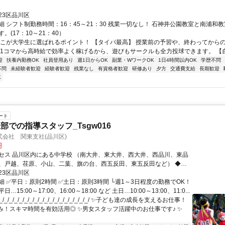
23区品川区
細 シフト制勤務時間：16：45～21：30 残業一切なし！ 石神井公園教室と南浦和
。(17：10～21：40）
ここが大学生に選ばれるポイント！ 【タイパ最高】 授業前の予習や、終わってから
 1コマから高時給で効率よく稼げるから、遊びもサークルも全力投球できます。 【自分
迎
扶養内勤務OK
社員登用あり
週1日からOK
副業・WワークOK
1日4時間以内OK
学歴不問
不問
未経験者歓迎
経験者歓迎
残業なし
有資格者歓迎
研修あり
夕方
交通費支給
長期歓迎
K
ート
部での指導スタッフ_Tsgw016
会社 関東支社(品川区)
円
セス 品川区内にある中学校 （南大井、東大井、西大井、西品川、東品
、戸越、荏原、小山、二葉、旗の台、西五反田、東五反田など） ◆希
はお聞かせください！
23区品川区
細 ✅平日：原則2時間 ✅土日：原則3時間 └週1～3日程度の勤務でOK！
…15:00～17:00、16:00～18:00 など 土日…10:00～13:00、11:0...
/_/_/_/_/_/_/_/_/_/_/_/_/_/_/_/_/_/ ✨子ども達の成長を支えるお仕事！
み！スキマ時間を有効活用◎ ✨男女スタッフ活躍中のお仕事です♪ ✨