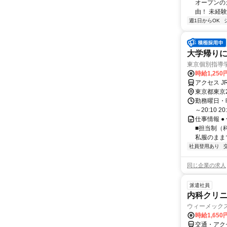
オープンの
由！ 未経験.
週1日からOK
大学帰り
東京個別指導
時給1,250
アクセス J
東京都東京
勤務曜日・時間
～20:10 2
仕事情報 ●
■担当制（
私服のままで
社員登用あり
同じ企業の求人
派遣社員
内科クリ
ウィーメック
時給1,65
交通・アク