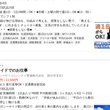
歩4分
23区品川区
 週1日・1日1時間～OK！ ■月曜～土曜の間で週1日～OK ■13：00～
間でシフト制
成績が伸びる理由を、仕組みで考える。 授業をしない塾で、 「教える」
す」に向き合う チューター募集。 文系の学生を担当していただきま
＊ -■授業をしない塾■- 「...
迎
扶養内勤務OK
社員登用あり
週1日からOK
副業・WワークOK
K
土日祝のみOK
主婦・主夫歓迎
フリーター歓迎
平日のみOK
学生歓迎
験者歓迎
交通費全額支給
経験者歓迎
ネイルOK
夜間
研修あり
夕方
ート
サイドでのお仕事
シーサイド(シンテイ警備株式会社 国分寺支社)
0円～11,500円
セス 直行直帰OK！交通費全額支給
23区品川区
 実働時間：1日あたり7時間 平均勤務日数：1ヶ月あたり4日 〜 23日
0～17:00 週1日～勤務OKなので、「学校が休みの日に」「平日のうち数日
なく働ける週...
品川シーサイド駅の周辺で、歩行者と車の案内をお願いします。 週1日～