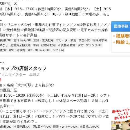
23区品川区
 【木】 9:15～17:00（休憩1時間20分、実働6時間25分） 【土】 9:15
（休憩1時間15分、実働4時間45分） ■シフト制 ■勤務日：木曜のみ、もし
.
内科クリニックの受付・事務のお仕事です✨ ／／／⭐経験者歓迎！／／／
】 ✅受付業務 ✅保険証の確認 ✅問診表の記入説明 ✅電子カルテの操作
務サポート ✅会計業務...
内勤務OK
週1日からOK
主婦・主夫歓迎
フリーター歓迎
学歴不問
職場見学可
勤なし
交通費全額支給
午前
経験者歓迎
有資格者歓迎
夕方
ブランクOK
期歓迎
駅近5分以内
週2・3日からOK
シフト制
ート
ショップの店舗スタッフ
イクルマイスター 品川店
円
セス 各線「大井町駅」より徒歩8分
23区品川区
 10:30～19:30（休憩60分） ✨土日いずれか含む週1日～OK！ シフト
土日勤務できる方優遇！ ✅残業なし！ ✅休憩スペース完備！ 近所にお住
お昼に一...
◇- ここで働くポイント✨ - ✅レアアイテムに囲まれて働ける！ ✅土日
れれば、週1日～OK！ ✅残業なし！ ✅WワークOKで続けやすい◎ ✅査
本部が対応するので ...
内勤務OK
社員登用あり
週1日からOK
副業・WワークOK
土日祝のみOK