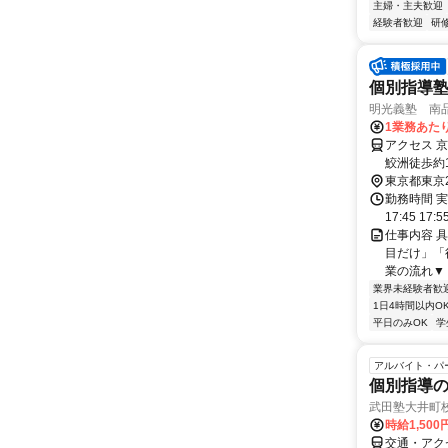
主婦・主夫歓迎
経験者歓迎
研
個別指導
明光義塾 南品川
1業務あたり
アクセス 
鮫洲徒歩約
東京都東京
勤務時間 実
17:45 17:
仕事内容 
目だけ」「
業の流れ▼ 
業界未経験者歓
1日4時間以内O
平日のみOK
学
アルバイト・パ
個別指導の
武田塾大井町
時給1,500
交通・アク