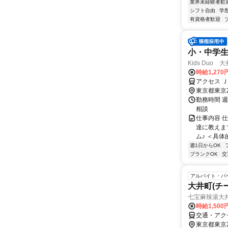
業界未経験者歓
シフト自由
学
有資格者歓迎
小・中学
Kids Duo 
時給1,27
アクセス 
東京都東京
勤務時間 週
相談
仕事内容 
達に教えま
ム♪ ＜具体
週1日からOK
ブランクOK
交
アルバイト・パ
大井町(チ
七宝麻辣湯大
時給1,50
交通・アク
東京都東京