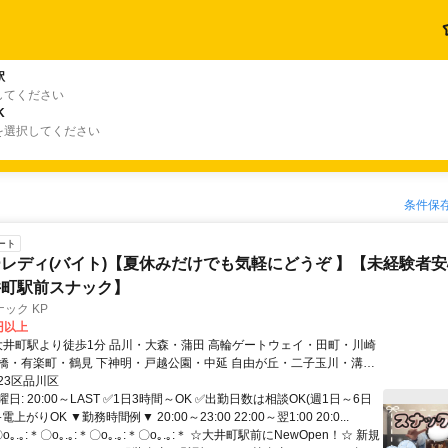
駅
してください
K
を選択してください
条件保
ート
レディ(バイト)【夏休みだけでも気軽にどうぞ 】【未経験者
井町駅前スナック】
ック KP
0円以上
橋・有楽町・鶴見 下神明・戸越公園・中延 自由が丘・二子玉川・溝の
23区品川区
乗り換えなし！
日: 20:00～LAST ✅1日3時間～OK ✅出勤日数は相談OK(週1日～6日
上がりOK ▼勤務時間例▼ 20:00～23:00 22:00～翌1:00 20:0...
o｡.｡:＊〇o｡.｡:＊〇o｡.｡:＊〇o｡.｡:＊ ☆大井町駅前にNewOpen！☆ 新規