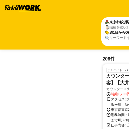
東京都
鮫洲
職種を選択
週1日からO
キーワード
208件
アルバイト・パ
カウンター
客】【大
カウンタースナ
時給1,70
アクセス: 大井町駅より徒歩1分 品川・大森・蒲田 高輪ゲートウェイ・田町・川崎
浜松町・新
東京都東京
口 から
勤務時間・曜
まで可) ✅終電
仕事内容: 〇