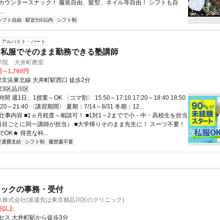
カウンタースナック！ 服装自由、髪型、ネイル等自由！ シフトも自
..
シフト自由
駅近5分以内
シフト制
アルバイト・パート
に私服でそのまま勤務できる塾講師
学院 大井町教室
円～1,760円
R京浜東北線 大井町駅西口 徒歩2分
23区品川区
 週1日、1授業～OK 〈コマ割〉 15:50～17:10 17:20～18:40 18:50
0:20～21:40 〈講習期間〉 夏期：7/14～8/31 冬期：12...
 仕事内容 ■1ヵ月程度～相談可！ ■1対1～2までで小・中・高校生を担当
科目ごとに同一講師が担当） ■大学帰りそのまま先生に！ スーツ不要！
OK★ 得意な科...
交通費支給
シフト制
履歴書不要
ニックの事務・受付
ス株式会社(派遣先は東京都品川区のクリニック)
0円以上
セス 大井町駅から徒歩3分