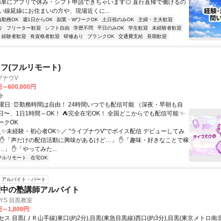
簡単にアプリで休み・シフト申請できちゃいます◎ 直行直帰で働けるの
い線延線にお住まいの方や、現場近くに...
内勤務OK
週1日からOK
副業・WワークOK
土日祝のみOK
主婦・主夫歓迎
り
フリーター歓迎
シフト自由
学歴不問
平日のみOK
学生歓迎
未経験者歓迎
経験者歓迎
有資格者歓迎
研修あり
ブランクOK
交通費支給
長期歓迎
フ(フルリモート)
ブナウV
円～600,000円
ト
曜日: ⏰勤務時間は自由！ 24時間いつでも配信可能 （深夜・早朝も自
日〜、1日1時間～OK！ ⛺完全在宅OK！ 全国どこからでも配信可能 ✨
ークOK
＼✨未経験・初心者OK✨／ "ライブナウV"でボイス配信 デビューしてみ
 ✋「声だけの配信活動に興味があるけど…」 ✋「趣味・好きなことで稼
」 ✋「やってみた...
フルリモート
在宅OK
アルバイト・パート
躍中の塾講師アルバイト
YS 目黒教室
円～1,800円
ス 目黒(ＪＲ山手線)東口(約2分),目黒(東急目黒線)西口(約3分),目黒(東京メトロ南北