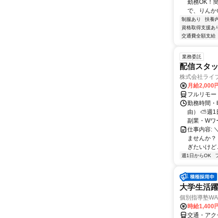
勤務OK！
で、りんか
制服あり
扶養
資格取得支援あ
交通費全額支給
業務委託
配信スタッ
株式会社ライ
月給2,000
フルリモー
勤務時間・
由） ⛅週1
副業・Wワ
仕事内容: 
ませんか？
ぎたいけど…
週1日からOK
大学生活
個別指導塾WA
時給1,400
交通・アクセ