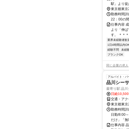
駅」より徒
東京都東京
勤務時間詳細
22：00の
仕事内容 
より「伸ば
す。 ＊＊＊＊
業界未経験者歓
1日4時間以内O
経験不問
未経
ブランクOK
同じ企業の求人
アルバイト・パ
品川シー
最寄り駅:品川
日給10,50
交通・アク
東京都東京
勤務時間詳細
日勤/8:0
だけ」「無理
仕事内容 