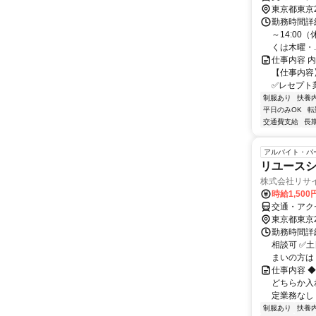
東京都東京
勤務時間詳細
～14:00
くは木曜・..
仕事内容 
【仕事内容
✅レセプト業
制服あり
扶養
平日のみOK
転
交通費支給
長
アルバイト・パ
リユース
株式会社リサ
時給1,500
交通・アク
東京都東京
勤務時間詳細
相談可 ✅
まいの方は 
仕事内容 ◆
どちらか入
定業務なし！
制服あり
扶養