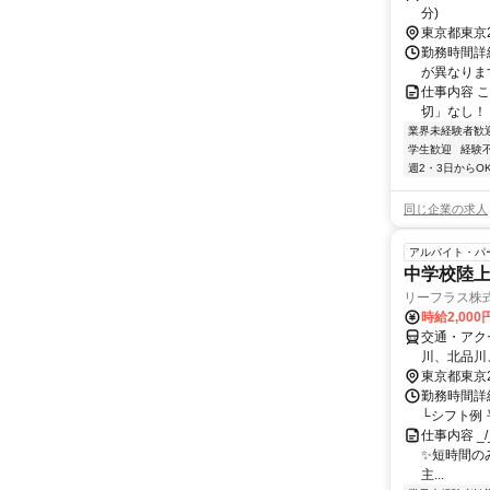
分)
東京都東京
勤務時間詳
が異なります
仕事内容 
切」なし！
業界未経験者歓
学生歓迎
経験
週2・3日からO
同じ企業の求人
アルバイト・パ
中学校陸上
リーフラス株式
時給2,000
交通・アク
川、北品川
望のある方
東京都東京
勤務時間詳
└シフト例 平日
仕事内容 _/_
✨短時間の
主...