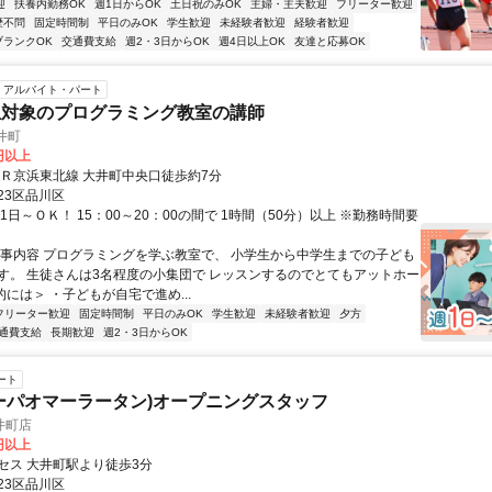
迎
扶養内勤務OK
週1日からOK
土日祝のみOK
主婦・主夫歓迎
フリーター歓迎
歴不問
固定時間制
平日のみOK
学生歓迎
未経験者歓迎
経験者歓迎
ブランクOK
交通費支給
週2・3日からOK
週4日以上OK
友達と応募OK
アルバイト・パート
生対象のプログラミング教室の講師
大井町
0円以上
ＪＲ京浜東北線 大井町中央口徒歩約7分
23区品川区
1日～ＯＫ！ 15：00～20：00の間で 1時間（50分）以上 ※勤務時間要
仕事内容 プログラミングを学ぶ教室で、 小学生から中学生までの子ども
す。 生徒さんは3名程度の小集団で レッスンするのでとてもアットホー
的には＞ ・子どもが自宅で進め...
フリーター歓迎
固定時間制
平日のみOK
学生歓迎
未経験者歓迎
夕方
通費支給
長期歓迎
週2・3日からOK
ート
ーパオマーラータン)オープニングスタッフ
井町店
0円以上
セス 大井町駅より徒歩3分
23区品川区