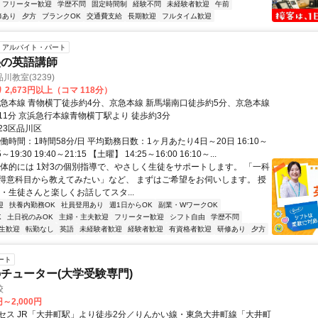
フリーター歓迎
学歴不問
固定時間制
経験不問
未経験者歓迎
午前
修あり
夕方
ブランクOK
交通費支給
長期歓迎
フルタイム歓迎
アルバイト・パート
塾の英語講師
教室(3239)
 2,673円以上（コマ 118分）
京急本線 青物横丁徒歩約4分、京急本線 新馬場南口徒歩約5分、京急本線
11分 京浜急行本線青物横丁駅より 徒歩約3分
23区品川区
働時間：1時間58分/日 平均勤務日数：1ヶ月あたり4日～20日 16:10～
55～19:30 19:40～21:15 【土曜】 14:25～16:00 16:10～...
具体的には 1対3の個別指導で、やさしく生徒をサポートします。 「一科
得意科目から教えてみたい」など、 まずはご希望をお伺いします。 授
・生徒さんと楽しくお話してスタ...
迎
扶養内勤務OK
社員登用あり
週1日からOK
副業・WワークOK
K
土日祝のみOK
主婦・主夫歓迎
フリーター歓迎
シフト自由
学歴不問
生歓迎
転勤なし
英語
未経験者歓迎
経験者歓迎
有資格者歓迎
研修あり
夕方
ート
チューター(大学受験専門)
校
円～2,000円
セス JR「大井町駅」より徒歩2分／りんかい線・東急大井町線「大井町