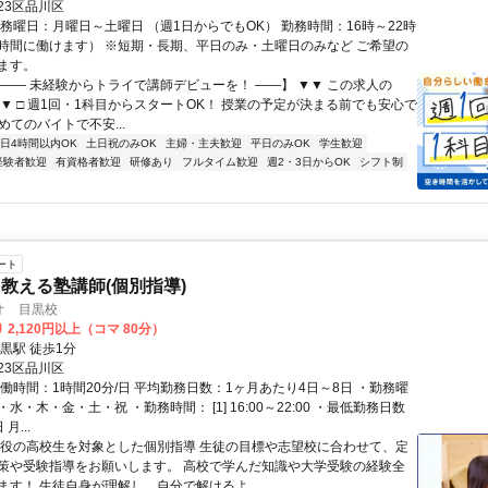
23区品川区
勤務曜日：月曜日～土曜日 （週1日からでもOK） 勤務時間：16時～22時
時間に働けます） ※短期・長期、平日のみ・土曜日のみなど ご希望の
ます。
【―― 未経験からトライで講師デビューを！ ――】 ▼▼ この求人の
 ▼▼ □ 週1回・1科目からスタートOK！ 授業の予定が決まる前でも安心で
初めてのバイトで不安...
1日4時間以内OK
土日祝のみOK
主婦・主夫歓迎
平日のみOK
学生歓迎
経験者歓迎
有資格者歓迎
研修あり
フルタイム歓迎
週2・3日からOK
シフト制
ート
教える塾講師(個別指導)
オ 目黒校
 2,120円以上（コマ 80分）
黒駅 徒歩1分
23区品川区
働時間：1時間20分/日 平均勤務日数：1ヶ月あたり4日～8日 ・勤務曜
水・木・金・土・祝 ・勤務時間： [1] 16:00～22:00 ・最低勤務日数
月...
現役の高校生を対象とした個別指導 生徒の目標や志望校に合わせて、定
策や受験指導をお願いします。 高校で学んだ知識や大学受験の経験全
ます！ 生徒自身が理解し、自分で解けるよ...