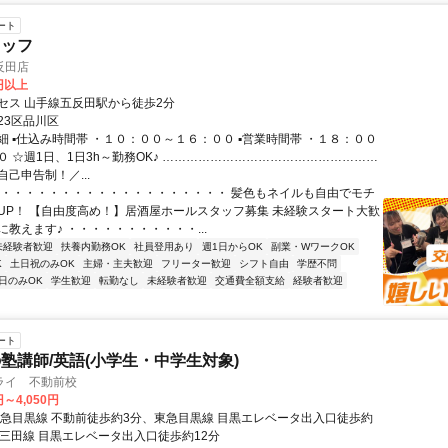
ート
タッフ
反田店
0円以上
セス 山手線五反田駅から徒歩2分
23区品川区
 ▪️仕込み時間帯 ・１０：００～１６：００ ▪️営業時間帯 ・１８：００
０ ☆週1日、1日3h～勤務OK♪ ………………………………………………
己申告制！／...
・・・・・・・・・・・・・・・・・・・・ 髪色もネイルも自由でモチ
UP！ 【自由度高め！】居酒屋ホールスタッフ募集 未経験スタート大歓
教えます♪ ・・・・・・・・・・・...
未経験者歓迎
扶養内勤務OK
社員登用あり
週1日からOK
副業・WワークOK
K
土日祝のみOK
主婦・主夫歓迎
フリーター歓迎
シフト自由
学歴不問
日のみOK
学生歓迎
転勤なし
未経験者歓迎
交通費全額支給
経験者歓迎
ート
塾講師/英語(小学生・中学生対象)
ライ 不動前校
円～4,050円
東急目黒線 不動前徒歩約3分、東急目黒線 目黒エレベータ出入口徒歩約
営三田線 目黒エレベータ出入口徒歩約12分