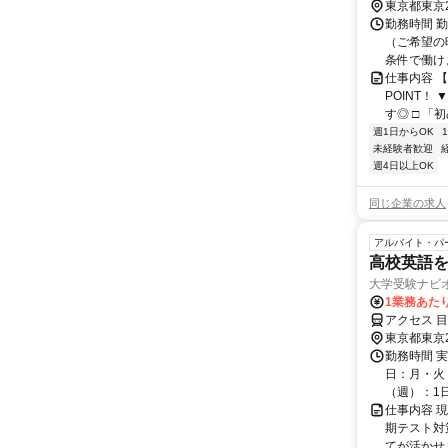
東京都東京
勤務時間 
（ご希望の
条件で働け
仕事内容 
POINT！
す◎ □ 「
週1日からOK
未経験者歓迎
週4日以上OK
同じ企業の求人
アルバイト・パ
高校英語を
大学受験ナビ
1業務あたり
アクセス 目
東京都東京
勤務時間 実
日：月・火・
（週）：1日 
仕事内容 
期テスト対
てが活かせ