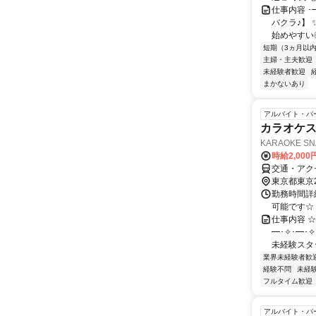
仕事内容 ･
バクラ♪】 
始めやすい◎ 
短期（3ヵ月以
主婦・主夫歓迎
未経験者歓迎
まかないあり
アルバイト・パ
カラオケ
KARAOKE SN
時給2,00
交通・アクセ
東京都東京
勤務時間詳細
可能です☆
仕事内容 ☆
━･✧･━･
未経験スタッ
業界未経験者歓
経験不問
未経
フルタイム歓迎
アルバイト・パ