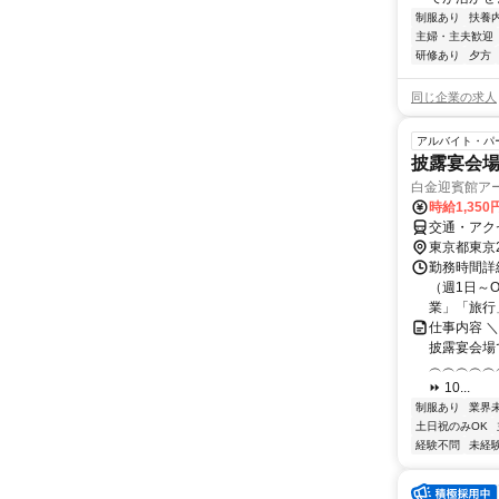
制服あり
扶養
主婦・主夫歓迎
研修あり
夕方
同じ企業の求人
アルバイト・パ
披露宴会場
白金迎賓館ア
時給1,350
交通・アク
東京都東京
勤務時間詳細
（週1日～
業」「旅行
仕事内容 
披露宴会場
︵︵︵︵︵
⏩ 10...
制服あり
業界
土日祝のみOK
経験不問
未経