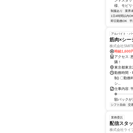
ントスタッ
様、モビリ
制服あり
業界
1日4時間以内O
即日勤務OK
平
アルバイト・パ
筋肉×シー
株式会社SMIT
時給1,60
アクセス: 恵比寿駅徒歩8~10分 広尾駅徒歩10分 恵比寿ガーデンプレイスのすぐ
隣！
東京都東京
勤務時間・曜
制) 〇勤務
シ...
仕事内容:
✼┈┈┈┈┈
額バックが充
シフト自由
交
業務委託
配信スタッ
株式会社ライ