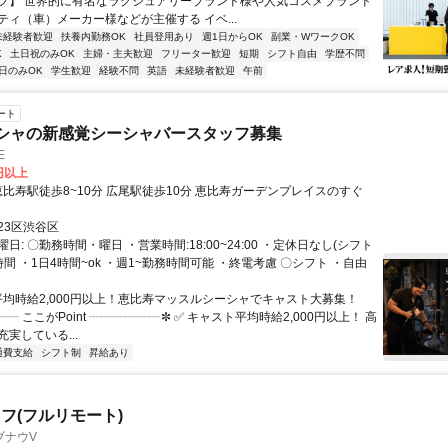
フ】 世界的に有名なラグジュアリーブランド様や人気コスメブランド
ティ（車）メーカー様などが主催する イベ...
未経験者歓迎
扶養内勤務OK
社員登用あり
週1日からOK
副業・WワークOK
K
土日祝のみOK
主婦・主夫歓迎
フリーター歓迎
短期
シフト自由
学歴不問
日のみOK
学生歓迎
経験不問
英語
未経験者歓迎
午前
ート
シャの新感覚シーシャバースタッフ募集
E
0円以上
23区渋谷区
日: 〇勤務時間・曜日 ・営業時間:18:00~24:00 ・定休日なし(シフト
時間 ・1日4時間~ok ・週1~勤務時間可能 ・終電考慮 〇シフト ・自由
 平均時給2,000円以上！恵比寿マッスルシーシャでキャスト大募集！
┈ ここがPoint ┈┈┈┈┈┈✼ ✅ キャスト平均時給2,000円以上！ 高
実している...
通費支給
シフト制
昇給あり
フ(フルリモート)
ブナウV