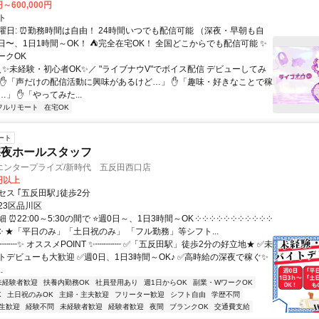
円～600,000円
ト
曜日: ⏰勤務時間は自由！ 24時間いつでも配信可能 （深夜・早朝も自
日〜、1日1時間～OK！ ⛺完全在宅OK！ 全国どこからでも配信可能 ✨
ークOK
＼✨未経験・初心者OK✨／ "ライブナウV"でボイス配信 デビューしてみ
 ✋「声だけの配信活動に興味があるけど…」 ✋「趣味・好きなことで稼
」 ✋「やってみた...
フルリモート
在宅OK
ート
深夜ホールスタッフ
エンタープライズ/新時代 五反田西口店
5円以上
セス ｢五反田駅｣徒歩2分
23区品川区
22:00～5:30の間で ⭐週0日～、1日3時間～OK ༶ ༶ ༶ ༶ ༶ ༶ ༶ ༶ ༶ ༶ ༶
 ༶ ༶ ༶ ★「平日のみ」「土日祝のみ」 「フル勤務」等シフト...
┉┉✨ オススメPOINT ✨┉┉┉ ✅「五反田駅」徒歩2分の好立地★ ✅未
トデビューも大歓迎 ✅週0日、1日3時間～OK♪ ✅高時給の深夜で稼ぐ✨
.
未経験者歓迎
扶養内勤務OK
社員登用あり
週1日からOK
副業・WワークOK
K
土日祝のみOK
主婦・主夫歓迎
フリーター歓迎
シフト自由
学歴不問
生歓迎
経験不問
未経験者歓迎
経験者歓迎
夜間
ブランクOK
交通費支給