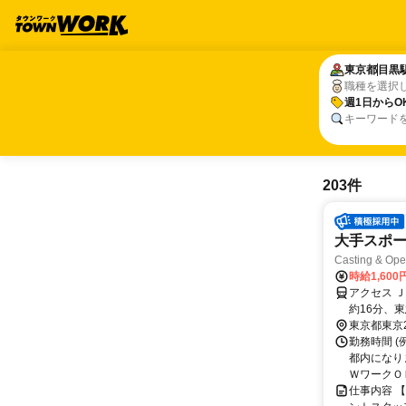
東京都
東京都
目黒
目黒
職種を選択
週1日からO
週1日からO
キーワード
203件
大手スポー
Casting & O
時給1,600
アクセス 
約16分、
（イベント
東京都東京
勤務時間 (例
都内になり
ＷワークＯＫ 
仕事内容 