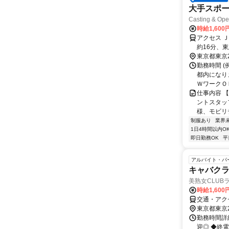
大手スポー
Casting & O
時給1,600
アクセス 
約16分、
（イベント
東京都東京
勤務時間 (例
都内になり
ＷワークＯＫ 
仕事内容 
ントスタッ
様、モビリ
制服あり
業界
1日4時間以内O
即日勤務OK
平
アルバイト・パ
キャバク
美熟女CLUB
時給1,60
交通・アク
東京都東京
勤務時間詳細
迎◎ ◆終