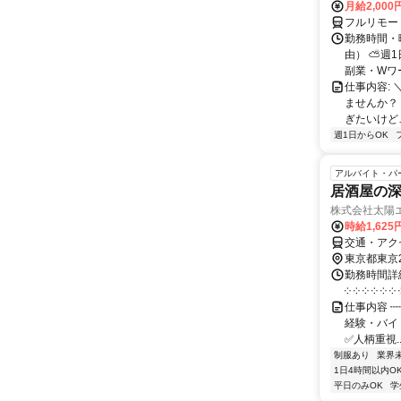
月給2,000
フルリモー
勤務時間・
由） ⛅週1
副業・Wワ
仕事内容: 
ませんか？
ぎたいけど…
週1日からOK
アルバイト・パ
居酒屋の
株式会社太陽
時給1,62
交通・アク
東京都東京
勤務時間詳細 ⏰
༶ ༶ ༶ ༶
仕事内容 ┉
経験・バイ
✅人柄重視..
制服あり
業界
1日4時間以内O
平日のみOK
学