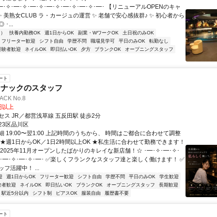
━･✧･━･✧･━･✧･━･✧･━･✧･━･✧･━･ 【リニューアルOPENのキャ
✨ 美熟女CLUB ラ・カージュの運営 ✨ 老舗で安心感抜群♪ ✨ 初心者から
･...
内）
扶養内勤務OK
週1日からOK
副業・WワークOK
土日祝のみOK
フリーター歓迎
シフト自由
学歴不問
職場見学可
平日のみOK
転勤なし
経験者歓迎
ネイルOK
即日払いOK
夕方
ブランクOK
オープニングスタッフ
ート
スナックのスタッフ
ACK No.8
0円以上
ス JR／都営浅草線 五反田駅 徒歩2分
23区品川区
 19:00〜翌1:00 上記時間のうちから、 時間はご都合に合わせて調整
 ★週1日からOK／1日2時間以上OK ★私生活に合わせて勤務できます！
2025年11月オープンしたばかりのキレイな新店舗！☆ ･━･✧･━･✧･
✧･━･✧･━･✧･━･ ✅楽しくフランクなスタッフ達と楽しく働けます！ ✅
フ活躍中！ ...
迎
週1日からOK
フリーター歓迎
シフト自由
学歴不問
平日のみOK
学生歓迎
験者歓迎
ネイルOK
即日払いOK
ブランクOK
オープニングスタッフ
長期歓迎
駅近5分以内
シフト制
ピアスOK
服装自由
履歴書不要
ート