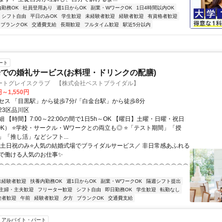
内勤務OK
社員登用あり
週1日からOK
副業・WワークOK
1日4時間以内OK
シフト自由
平日のみOK
学生歓迎
未経験者歓迎
経験者歓迎
有資格者歓迎
ブランクOK
交通費支給
長期歓迎
フルタイム歓迎
駅近5分以内
ート
での婚礼サービス(お料理・ドリンクの配膳)
ートグレイスクラブ 【株式会社ベストブライダル】
円～1,550円
セス 「目黒駅」から徒歩7分/「白金台駅」から徒歩8分
23区品川区
 【時間】7:00～22:00の間で1日5h～OK 【曜日】土曜・日曜・祝日
OK） ⭐学校・サークル・Wワークとの両立も◎ ⭐「テスト期間」「授
」「推し活」などシフト...
＼土日祝のみ⭐人気の結婚式場でブライダルサービス／ 非日常感あふれる
で働ける人気のお仕事✨
︵︵︵︵︵︵︵︵︵︵︵︵︵︵︵︵︵︵︵︵︵︵︵︵︵︵︵︵︵︵︵︵
未経験者歓迎
扶養内勤務OK
週1日からOK
副業・WワークOK
隔週シフト提出
主婦・主夫歓迎
フリーター歓迎
シフト自由
即日勤務OK
学生歓迎
転勤なし
験者歓迎
午前
経験者歓迎
夕方
ブランクOK
交通費支給
アルバイト・パート