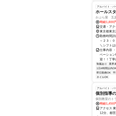
アルバイト・パ
ホールス
かぶら屋 五
時給1,80
交通・アク
東京都東京
勤務時間詳細
～２３：０
＼シフトは自
仕事内容 
ベーション
迎！！丁寧に
制服あり
業界
1日4時間以内O
即日勤務OK
平
ネイルOK
アルバイト・パ
個別指導の
個別教室のト
時給1,450
アクセス 
12分、都