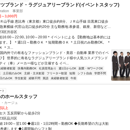
ツブランド・ラグジュアリーブランド(イベントスタッフ)
peration 事業部
円～3,000円
ＪＲ山手線 恵比寿（東京都）東口徒歩約8分、ＪＲ山手線 目黒東口徒歩
東急東横線 代官山北口徒歩約20分 主な勤務地:表参道、銀座、新宿など
先による）/本社｢恵比寿｣駅徒歩8分
23区渋谷区
)16:00～22:00､10:00～20:00＊イベントによる 【勤務地は基本的には
ます。】 ＊週1日～勤務ＯＫ ＊短期勤務ＯＫ ＊土日祝のみ勤務OK。 ＊
＊ス...
【国内外での有名なファッションブランド・美容・自動車 業界でのイベ
フ】 世界的に有名なラグジュアリーブランド様や人気コスメブランド
ティ（車）メーカー様などが主催する イベ...
未経験者歓迎
扶養内勤務OK
社員登用あり
週1日からOK
副業・WワークOK
K
土日祝のみOK
主婦・主夫歓迎
フリーター歓迎
短期
シフト自由
学歴不問
日のみOK
学生歓迎
経験不問
英語
未経験者歓迎
午前
ート
ラのホールスタッフ
ラ・カージュ
0円以上
セス 五反田駅から徒歩2分
23区品川区
 19:00～翌1:00 ◆週1日・1日2時間～勤務OK ◆長期希望の方は大歓
電考慮します ◆1週間毎のシフト制