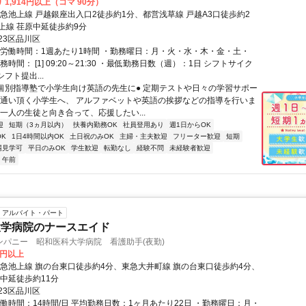
 1,914円以上（コマ 90分）
東急池上線 戸越銀座出入口2徒歩約1分、都営浅草線 戸越A3口徒歩約2
上線 荏原中延徒歩約9分
23区品川区
総労働時間：1週あたり1時間 ・勤務曜日：月・火・水・木・金・土・
務時間： [1] 09:20～21:30 ・最低勤務日数（週）：1日 シフトサイク
シフト提出...
●個別指導塾で小学生向け英語の先生に● 定期テストや日々の学習サポー
お通い頂く小学生へ、 アルファベットや英語の挨拶などの指導を行いま
人一人の生徒と向き合って、応援したい...
迎
短期（3ヵ月以内）
扶養内勤務OK
社員登用あり
週1日からOK
K
1日4時間以内OK
土日祝のみOK
主婦・主夫歓迎
フリーター歓迎
短期
場見学可
平日のみOK
学生歓迎
転勤なし
経験不問
未経験者歓迎
午前
アルバイト・パート
大学病院のナースエイド
ンパニー 昭和医科大学病院 看護助手(夜勤)
0円以上
東急池上線 旗の台東口徒歩約4分、東急大井町線 旗の台東口徒歩約4分、
 中延徒歩約11分
23区品川区
実働時間：14時間/日 平均勤務日数：1ヶ月あたり22日 ・勤務曜日：月・