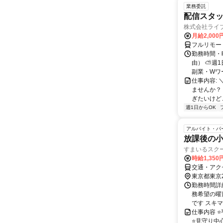
業務委託
配信スタッ
株式会社ライ
月給2,000
フルリモー
勤務時間・
由） ⛅週1
副業・Wワ
仕事内容: 
ませんか？
ぎたいけど…
週1日からOK
アルバイト・パ
放課後の
すまいるスク
時給1,35
交通・アク
東京都東京
勤務時間詳細
務希望の曜
です スキマ
仕事内容 
⭐見守り中