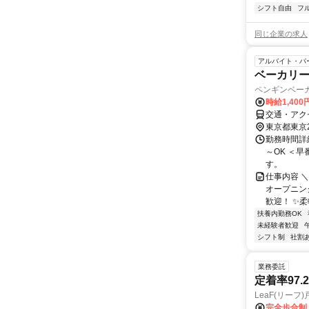
シフト自由
フ
同じ企業の求人
アルバイト・パ
ベーカリ
ペンギンベー
時給1,40
交通・アク
東京都東京
勤務時間詳細
～OK ＜早番
す。
仕事内容 
オープニン
歓迎！ ✨柔
扶養内勤務OK
未経験者歓迎
シフト制
社割
業務委託
定着率97
LeaF(リーフ
完全歩合制