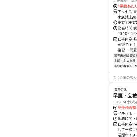
明光義塾 旗の台
1業務あたり
アクセス 
東急池上線
東京都東京
勤務時間 実
16:10～17:
仕事内容 
可能です！
復習 ・問題
業界未経験者歓
主婦・主夫歓迎
未経験者歓迎
同じ企業の求人
業務委託
早慶・立教
HUSTAR株式
完全歩合制
フルリモー
勤務時間・曜
仕事内容:
して一緒に
活躍中！★