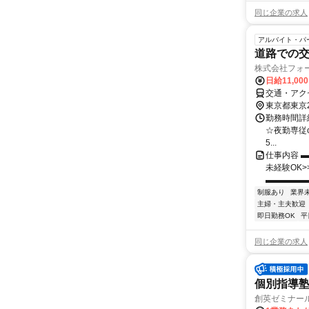
同じ企業の求人
アルバイト・パ
道路での
株式会社フォ
日給11,00
交通・アク
東京都東京
勤務時間詳細
☆夜勤専従or
5...
仕事内容 
未経験OK
▬▬▬▬▬
制服あり
業界
主婦・主夫歓迎
即日勤務OK
平
同じ企業の求人
個別指導塾
創英ゼミナー