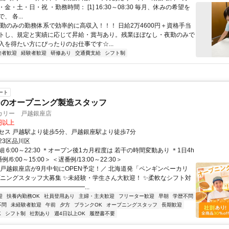
金・土・日・祝 ・勤務時間： [1] 16:30～08:30 毎月、休みの希望を
 各...
夜勤のみの勤務体系で効率的に高収入！！！ 日給2万4600円＋資格手当
トし、規定と実績に応じて昇給・賞与あり。残業ほぼなし・夜勤のみで
入を得たい方にぴったりのお仕事です☆...
験者歓迎
経験者歓迎
研修あり
交通費支給
シフト制
ート
ーのオープニング製造スタッフ
カリー 戸越銀座店
0円以上
セス 戸越駅より徒歩5分、戸越銀座駅より徒歩7分
23区品川区
 6:00～22:30 ＊オープン後1カ月程度は 若干の時間変動あり ＊1日4h
例/6:00～15:00＞ ＜遅番例/13:00～22:30＞
＼戸越銀座店が9月中旬にOPEN予定！／ 北海道発「ペンギンベーカリ
プニングスタッフ大募集 ✨未経験・学生さん大歓迎！ ✨柔軟なシフト対
━━━━━━━━━━━━━━...
迎
扶養内勤務OK
社員登用あり
主婦・主夫歓迎
フリーター歓迎
早朝
学歴不問
不問
未経験者歓迎
午前
夕方
ブランクOK
オープニングスタッフ
長期歓迎
K
シフト制
社割あり
週4日以上OK
履歴書不要