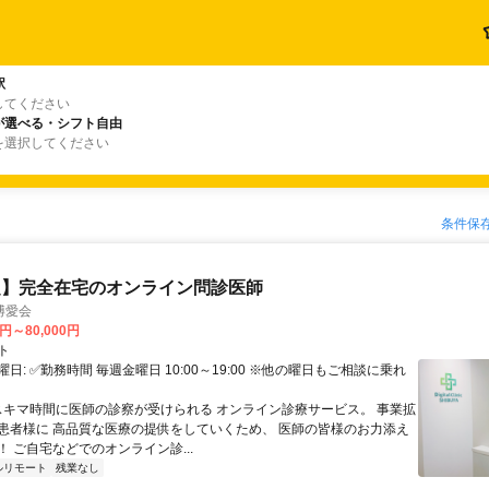
駅
してください
が選べる・シフト自由
を選択してください
条件保
定】完全在宅のオンライン問診医師
博愛会
0円～80,000円
ト
日: ✅勤務時間 毎週金曜日 10:00～19:00 ※他の曜日もご相談に乗れ
 スキマ時間に医師の診察が受けられる オンライン診療サービス。 事業拡
患者様に 高品質な医療の提供をしていくため、 医師の皆様のお力添え
 ご自宅などでのオンライン診...
ルリモート
残業なし