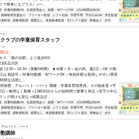
で将来にもプラス♪ ┏━...
迎
扶養内勤務OK
社員登用あり
副業・WワークOK
1日4時間以内OK
資格取得支援あり
フリーター歓迎
シフト自由
学歴不問
平日のみOK
学生歓迎
験者歓迎
経験者歓迎
残業なし
有資格者歓迎
月1シフト提出
研修あり
夕方
ート
童クラブの学童保育スタッフ
ール
0円以上
セス 「旗の台駅」より徒歩8分
23区品川区
 13:30～18:30（実働5時間） ★水曜＋月～金の内、週2日～OK ※勤
日は 相談可 ✅扶養内勤務・WワークOK ✅有給休暇も取得しやすい環境
時間を活用し...
雇用形態：アルバイト・パート 職種：学童保育指導員、その他保育 ⭐平
2日～無理なく勤務 ⭐13時30分からの短時間で家事と両立 ⭐見守り中心
ンク明けも安心 ⭐残業ほぼ...
迎
扶養内勤務OK
社員登用あり
副業・WワークOK
1日4時間以内OK
資格取得支援あり
フリーター歓迎
シフト自由
学歴不問
平日のみOK
学生歓迎
験者歓迎
経験者歓迎
残業なし
有資格者歓迎
月1シフト提出
研修あり
夕方
アルバイト・パート
の塾講師