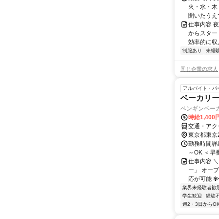
火・水・木・
聞いたうえで、
仕事内容 
からスター
効率的に収
制服あり
未経
同じ企業の求人
アルバイト・パ
ベーカリ
ペンギンベー
時給1,40
交通・アク
東京都東京
勤務時間詳細
～OK ＜早番
仕事内容 
ー」 オー
応が可能 ✾
業界未経験者歓
学生歓迎
経験
週2・3日からO