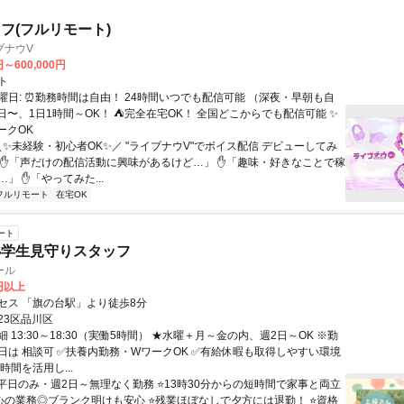
フ(フルリモート)
ブナウV
円～600,000円
ト
曜日: ⏰勤務時間は自由！ 24時間いつでも配信可能 （深夜・早朝も自
日〜、1日1時間～OK！ ⛺完全在宅OK！ 全国どこからでも配信可能 ✨
ークOK
＼✨未経験・初心者OK✨／ "ライブナウV"でボイス配信 デビューしてみ
 ✋「声だけの配信活動に興味があるけど…」 ✋「趣味・好きなことで稼
」 ✋「やってみた...
フルリモート
在宅OK
ート
小学生見守りスタッフ
ール
0円以上
セス 「旗の台駅」より徒歩8分
23区品川区
 13:30～18:30（実働5時間） ★水曜＋月～金の内、週2日～OK ※勤
日は 相談可 ✅扶養内勤務・WワークOK ✅有給休暇も取得しやすい環境
時間を活用し...
⭐平日のみ・週2日～無理なく勤務 ⭐13時30分からの短時間で家事と両立
心の業務◎ブランク明けも安心 ⭐残業ほぼなしで夕方には退勤！ ⭐資格