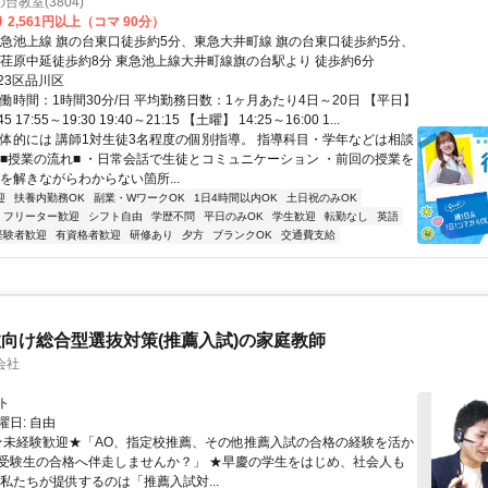
教室(3804)
 2,561円以上（コマ 90分）
東急池上線 旗の台東口徒歩約5分、東急大井町線 旗の台東口徒歩約5分、
 荏原中延徒歩約8分 東急池上線大井町線旗の台駅より 徒歩約6分
23区品川区
働時間：1時間30分/日 平均勤務日数：1ヶ月あたり4日～20日 【平日】
45 17:55～19:30 19:40～21:15 【土曜】 14:25～16:00 1...
具体的には 講師1対生徒3名程度の個別指導。 指導科目・学年などは相談
 ■授業の流れ■ ・日常会話で生徒とコミュニケーション ・前回の授業を
を解きながらわからない箇所...
迎
扶養内勤務OK
副業・WワークOK
1日4時間以内OK
土日祝のみOK
フリーター歓迎
シフト自由
学歴不問
平日のみOK
学生歓迎
転勤なし
英語
経験者歓迎
有資格者歓迎
研修あり
夕方
ブランクOK
交通費支給
向け総合型選抜対策(推薦入試)の家庭教師
会社
ト
日: 自由
 ★未経験歓迎★「AO、指定校推薦、その他推薦入試の合格の経験を活か
受験生の合格へ伴走しませんか？」 ★早慶の学生をはじめ、社会人も
 私たちが提供するのは「推薦入試対...