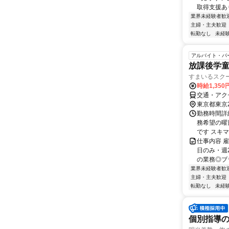
取得支援あり
業界未経験者歓
主婦・主夫歓迎
転勤なし
未経
アルバイト・パ
放課後学
すまいるスク
時給1,35
交通・アク
東京都東京
勤務時間詳細
務希望の曜
です スキマ
仕事内容 
日のみ・週
の業務◎ブラ
業界未経験者歓
主婦・主夫歓迎
転勤なし
未経
個別指導