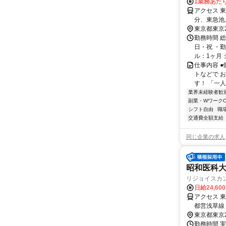
1業務あたり
アクセス 
分、東急池
東京都東京
勤務時間 
日・祝 ・勤
ル：1ヶ月 
仕事内容 
トなどで 
す！ 「一
業界未経験者歓
副業・WワークO
シフト自由
職
交通費全額支給
同じ企業の求人
昭和医科
リジョイスカ
日給24,60
アクセス 
都営浅草線
東京都東京
勤務時間 