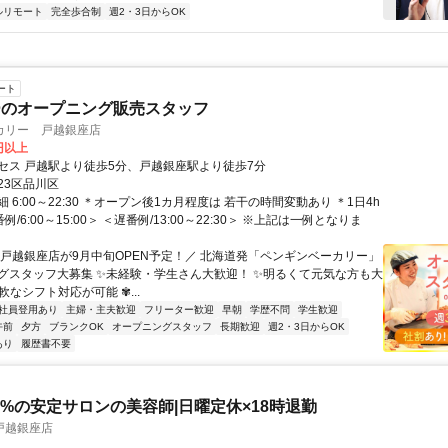
ルリモート
完全歩合制
週2・3日からOK
ート
ーのオープニング販売スタッフ
カリー 戸越銀座店
0円以上
セス 戸越駅より徒歩5分、戸越銀座駅より徒歩7分
23区品川区
 6:00～22:30 ＊オープン後1カ月程度は 若干の時間変動あり ＊1日4h
例/6:00～15:00＞ ＜遅番例/13:00～22:30＞ ※上記は一例となりま
＼戸越銀座店が9月中旬OPEN予定！／ 北海道発「ペンギンベーカリー」
グスタッフ大募集 ✨未経験・学生さん大歓迎！ ✨明るくて元気な方も大
軟なシフト対応が可能 ✾...
社員登用あり
主婦・主夫歓迎
フリーター歓迎
早朝
学歴不問
学生歓迎
午前
夕方
ブランクOK
オープニングスタッフ
長期歓迎
週2・3日からOK
あり
履歴書不要
.2%の安定サロンの美容師|日曜定休×18時退勤
)戸越銀座店