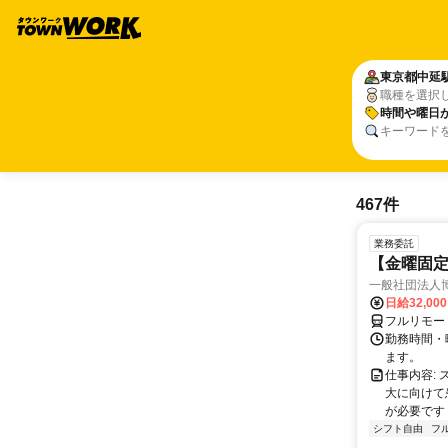
東京都
中延
職種を選択
時間や曜日
キーワード
467件
業務委託
【金曜固
一般社団法人
日給32,00
フルリモー
勤務時間・曜
ます。
仕事内容:
大に向けて
が必要です！
シフト自由
フ