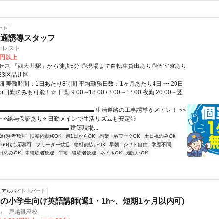
ート
交通誘導スタッフ
ーレスト
0円以上
セス 「西大井駅」から徒歩5分 ◎現場まで自転車貸出あり◎個室寮あり
23区品川区
 実働時間：1日あたり8時間 平均勤務日数：1ヶ月あたり4日 〜 20日
日勤のみも可能！☆ 日勤 9:00～18:00 / 8:00～17:00 夜勤 20:00～翌
▬▬▬▬▬▬▬▬▬▬▬▬▬▬▬▬▬ 生活道路の工事誘導がメイン！ <<
>> ⭐給与保証あり⭐ 日勤メインで生活リズムも安定◎
▬▬▬▬▬▬▬▬▬▬▬▬ 建築現場...
未経験者歓迎
扶養内勤務OK
週1日からOK
副業・WワークOK
土日祝のみOK
60代も応募可
フリーター歓迎
給料前払いOK
早朝
シフト自由
学歴不問
日のみOK
未経験者歓迎
午前
経験者歓迎
ネイルOK
週払いOK
アルバイト・パート
の小学生向け英語講師(週1・1h~、短期1ヶ月以内可)
ル 戸越銀座校