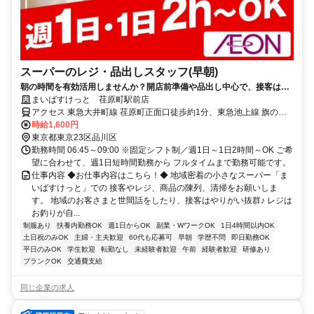
スーパーのレジ・品出しスタッフ(早朝)
朝の時間を有効活用しませんか？開店前準備や品出し中心で、接客は少
なめ！短時間でもしっかり働けて家事や本業前の“朝活バイト”にピッタ
まいばすけっと 荏原町駅前店
リ！
アクセス 東急大井町線 荏原町正面口徒歩約1分、東急池上線 旗の台
東口徒歩約7分、東急大井町線 旗の台東口徒歩約7分 ★週1日～OK ★
時給1,600円
日祝時給50円UP
東京都東京23区品川区
勤務時間 06:45～09:00 ※固定シフト制／週1日～1日2時間～OK ご希
望に合わせて、週1日短時間勤務から フルタイムまで勤務可能です。
仕事内容 ◆お仕事内容はこちら！◆ 地域密着の小さなスーパー「ま
いばすけっと」での 接客やレジ、商品の陳列、清掃をお願いしま
す。 地域のお客さまと世間話をしたり、接客はやりがい抜群♪ レジは
お釣りが自...
制服あり
扶養内勤務OK
週1日からOK
副業・WワークOK
1日4時間以内OK
土日祝のみOK
主婦・主夫歓迎
60代も応募可
早朝
学歴不問
即日勤務OK
平日のみOK
学生歓迎
転勤なし
未経験者歓迎
午前
経験者歓迎
研修あり
ブランクOK
交通費支給
同じ企業の求人