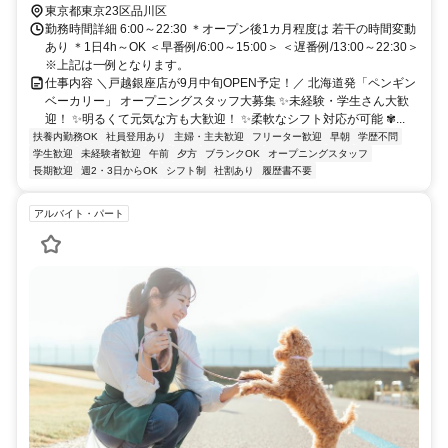
東京都東京23区品川区
勤務時間詳細 6:00～22:30 ＊オープン後1カ月程度は 若干の時間変動
あり ＊1日4h～OK ＜早番例/6:00～15:00＞ ＜遅番例/13:00～22:30＞
※上記は一例となります。
仕事内容 ＼戸越銀座店が9月中旬OPEN予定！／ 北海道発「ペンギン
ベーカリー」 オープニングスタッフ大募集 ✨未経験・学生さん大歓
迎！ ✨明るくて元気な方も大歓迎！ ✨柔軟なシフト対応が可能 ✾...
扶養内勤務OK
社員登用あり
主婦・主夫歓迎
フリーター歓迎
早朝
学歴不問
学生歓迎
未経験者歓迎
午前
夕方
ブランクOK
オープニングスタッフ
長期歓迎
週2・3日からOK
シフト制
社割あり
履歴書不要
アルバイト・パート