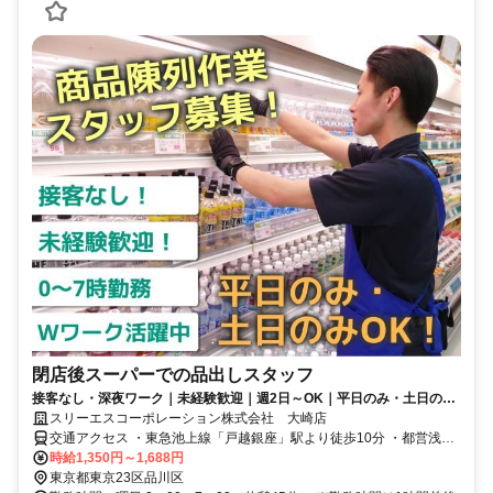
閉店後スーパーでの品出しスタッフ
接客なし・深夜ワーク｜未経験歓迎｜週2日～OK｜平日のみ・土日のみ
OK｜Wワーク可｜モクモク作業
スリーエスコーポレーション株式会社 大崎店
交通アクセス ・東急池上線「戸越銀座」駅より徒歩10分 ・都営浅草
線「戸越」駅より徒歩7分
時給1,350円～1,688円
東京都東京23区品川区