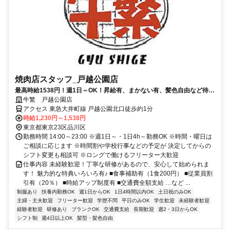
焼肉店スタッフ_戸越公園店
最高時給1538円！週1日～OK！昇給有、まかない有、髪色自由など待遇
充実！ 高校生・大学生活躍中！
牛繁 戸越公園店
アクセス 東急大井町線 戸越公園北口徒歩約1分
時給1,230円～1,538円
東京都東京23区品川区
勤務時間 14:00～23:00 ※週1日～・1日4h～勤務OK ※時間・曜日は
ご相談に応じます ※時間割や学校行事などの予定が 決定してからの
シフト変更も相談可 ※ロングで働けるフリーター大歓迎
仕事内容 未経験歓迎！丁寧な研修があるので、安心して始められま
す！ 魅力的な特典いろいろ有♪ ■食事補助有（1食200円） ■従業員割
引有（20％） ■時給アップ制度有 ■交通費全額支給 …など ...
制服あり
扶養内勤務OK
週1日からOK
1日4時間以内OK
土日祝のみOK
主婦・主夫歓迎
フリーター歓迎
学歴不問
平日のみOK
学生歓迎
未経験者歓迎
経験者歓迎
研修あり
ブランクOK
交通費支給
長期歓迎
週2・3日からOK
シフト制
週4日以上OK
髪型・髪色自由