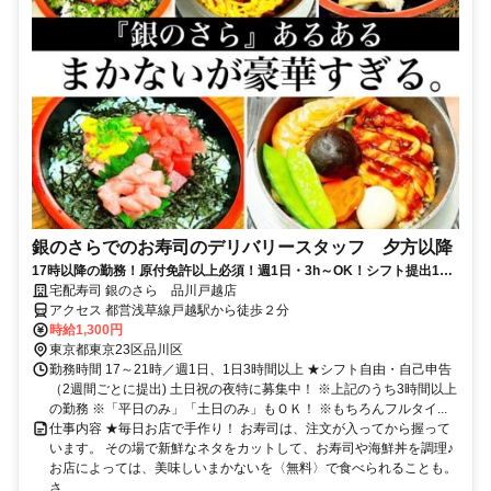
銀のさらでのお寿司のデリバリースタッフ 夕方以降
17時以降の勤務！原付免許以上必須！週1日・3h～OK！シフト提出1週
間毎★社割最大50％オフ！ 都営浅草線戸越駅徒歩2分
宅配寿司 銀のさら 品川戸越店
アクセス 都営浅草線戸越駅から徒歩２分
時給1,300円
東京都東京23区品川区
勤務時間 17～21時／週1日、1日3時間以上 ★シフト自由・自己申告
（2週間ごとに提出) 土日祝の夜特に募集中！ ※上記のうち3時間以上
の勤務 ※「平日のみ」「土日のみ」もＯＫ！ ※もちろんフルタイ...
仕事内容 ★毎日お店で手作り！ お寿司は、注文が入ってから握って
います。 その場で新鮮なネタをカットして、お寿司や海鮮丼を調理♪
お店によっては、美味しいまかないを〈無料〉で食べられることも。
さ...