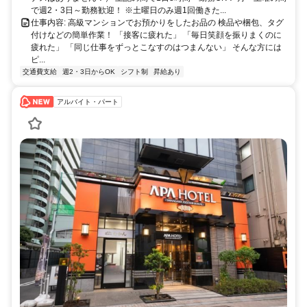
で週2・3日～勤務歓迎！ ※土曜日のみ週1回働きた...
仕事内容: 高級マンションでお預かりをしたお品の 検品や梱包、タグ
付けなどの簡単作業！ 「接客に疲れた」 「毎日笑顔を振りまくのに
疲れた」 「同じ仕事をずっとこなすのはつまんない」 そんな方には
ピ...
交通費支給
週2・3日からOK
シフト制
昇給あり
アルバイト・パート