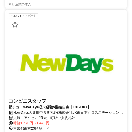
同じ企業の求人
アルバイト・パート
コンビニスタッフ
駅チカ！NewDays◎未経験×髪色自由【1014383】
NewDays大井町中央改札外(株式会社JR東日本クロスステーション)
【1014383】
交通・アクセス JR大井町駅中央改札外
時給1,270円～1,470円
東京都東京23区品川区