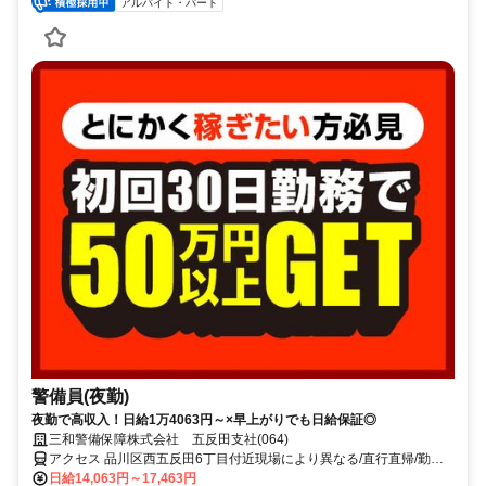
アルバイト・パート
警備員(夜勤)
夜勤で高収入！日給1万4063円～×早上がりでも日給保証◎
三和警備保障株式会社 五反田支社(064)
アクセス 品川区西五反田6丁目付近現場により異なる/直行直帰/勤務
地相談可■電話面接■来社不要
日給14,063円～17,463円