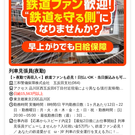
列車見張員(夜勤)
【＞夜勤で高収入＜】鉄道ファンも必見！日払いOK・当日振込みも可能
♪
三和警備保障株式会社 五反田支社(064)
アクセス 品川区西五反田6丁目付近現場により異なる/直行直帰/勤務
地相談可■電話面接■来社不要
日給15,563円以上
東京都東京23区品川区
勤務時間 実働時間：8時間/日 平均勤務日数：1ヶ月あたり12日～22
日 ・勤務曜日：月・火・水・木・金・土・日・祝 ・勤務時間： [1]
20:00～05:00 ・最低勤務日数（週）：3日 ...
仕事内容 【応募からスピード内定】【最短2日後にお仕事開始】列車
見張員デビューしませんか？入社祝い金5万円♪ ＼ 鉄道ファン必見！
／ あなたの鉄道愛が ((ゝω・)9’ 列車の安全運行を支える力に！...