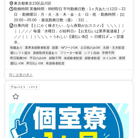
東京都東京23区品川区
勤務時間 実働時間：8時間/日 平均勤務日数：1ヶ月あたり12日～22
日 ・勤務曜日：月・火・水・木・金・土・日・祝 ・勤務時間： [1]
20:00～05:00 ・最低勤務日数（週）：3日 ...
仕事内容 【とにかく稼ぎたい…なら夜勤がおススメ♪】 ＼＼＼｜｜
｜｜／／／ 毎週「水曜日」が給料日♪ 【お支払いは業界最速級】 ／
／／｜｜ ｜｜＼＼＼ ＞うれしい【週払い制】＜ 日曜日〆→＜翌週
水...
制服あり
業界未経験者歓迎
副業・WワークOK
土日祝のみOK
主婦・主夫歓迎
週1シフト提出
資格取得支援あり
フリーター歓迎
シフト自由
学歴不問
即日勤務OK
平日のみOK
経験不問
未経験者歓迎
経験者歓迎
ネイルOK
夜間
週払いOK
即日払いOK
有資格者歓迎
同じ企業の求人
アルバイト・パート