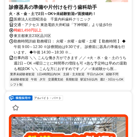
診療器具の準備や片付けを行う歯科助手
火・水・金・土で2日～OK✨未経験歓迎✅面接確約！
医療法人社団昭清会 千葉内科歯科クリニック
交通・アクセス 東急電鉄大井町線「下神明駅」より徒歩5分
時給1,450円以上
東京都東京23区品川区
勤務時間詳細 勤務曜日： 火曜・水曜・金曜・土曜 【 勤務時間 】 ◆
午前 9:00～12:30 ※診療開始は9:30です。 診療前に器具の準備を行
います。 ◆午後 14:30～18:30 ※...
仕事内容 ＼＼ こんな働き方ができます ／／ ⭐火・水・金・土のうち
週2日～OK ⭐曜日ごとに時間帯の増段も可 ⭐急な予定時は早めの退勤
も相談OK ＼＼ こんな方におすすめです ／／ ✅未経験から医...
業界未経験者歓迎
1日4時間以内OK
主婦・主夫歓迎
平日のみOK
経験不問
未経験者歓迎
午前
夕方
交通費支給
長期歓迎
駅近5分以内
週2・3日からOK
シフト制
アルバイト・パート