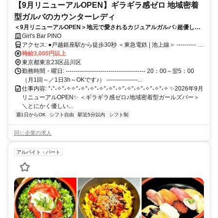
【9月リニューアルOPEN】ギラギラ感ゼロ 地域密着
型ガルバのカウンターレディ
＜9月リニューアルOPEN＞地元で愛されるカジュアルガルバ♪超優しい
店長が始めるアットホームなお店！時給3,000円以上・ノルマなし・連
Girl's Bar PINO
絡先交換なし◎月1回～OK！未経験大歓迎
アクセス: ●戸越銀座駅から徒歩30秒 ＜東急電鉄 | 池上線＞ ---------- ●
戸越駅から徒歩3分 ＜都営地下鉄 | 浅草線＞ ---------- ●荏原中延駅から
時給3,000円以上
徒歩10分 ＜東急電鉄 | 池上線＞ ---------- ●戸越公園駅から徒歩10分 ＜
東京都東京23区品川区
東急電鉄 | 大井町線＞ ---------- ●武蔵小山駅から徒歩13分 ＜東急電鉄 |
勤務時間・曜日: ----------------------------------------- 20：00～翌5：00
目黒線/東急新横浜線＞ ---------- ●五反田駅から徒歩15分 ＜JR | 山手線
（月1回～／1日3h～OKです♪） ----------------...
仕事内容: °˖°˖✧°˖✧✧°˖✧°˖✧°˖✧°˖✧°˖✧°˖✧°˖✧°˖✧°˖✧°˖✧ ✨2026年9月
＞ ＜東急電鉄 | 池上線＞ ＜都営地下鉄 | 浅草線＞ ----------
リニューアルOPEN✨ ＜ギラギラ感ゼロ♪地域密着型ガールズバー＞
＼とにかく優しい...
週1日からOK
シフト自由
駅近5分以内
シフト制
同じ企業の求人
アルバイト・パート