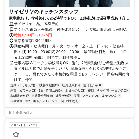
サイゼリヤのキッチンスタッフ
家事終わり、学校終わりの2時間でもOK！22時以降は深夜手当あり◎短
時間で稼ごう※接客あり
サイゼリヤ 品川区役所前
アクセス 東急大井町線 下神明徒歩約5分、ＪＲ京浜東北線 大井町C口
徒歩約7分、りんかい線 大井町C口徒歩約7分
時給1,500円～1,875円
東京都東京23区品川区
勤務時間 ・勤務曜日：月・火・水・木・金・土・日・祝 ・勤務時
間： [1] 19:00～23:00 [2] 20:00～23:00 ・最低勤務日数（週）：1日
★上記勤務時間は一例です。勤務希望...
仕事内容 Wワーク、学校帰りOK！週1、2時間勤務◎ご希望の勤務ス
タイルは面接でお聞かせください 簡単な盛り付けや調理補助からス
タートし、慣れてきたら本格的な調理にもチャレンジ！閉店時間に向
けて、仲間...
短期（3ヵ月以内）
扶養内勤務OK
社員登用あり
週1日からOK
副業・WワークOK
1日4時間以内OK
土日祝のみOK
短期
学歴不問
平日のみOK
未経験者歓迎
交通費全額支給
経験者歓迎
夜間
ブランクOK
まかないあり
長期歓迎
週2・3日からOK
シフト制
社割あり
同じ企業の求人
アルバイト・パート