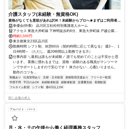
介護スタッフ(未経験・無資格OK)
資格がなくても意欲があればOK！未経験からプロへ★まずはご利用者様
のお顔とお名前を覚えるところから始めましょう【♪】
奉優会(特養) 品川区立杜松特別養護老人ホーム
アクセス 東急大井町線 下神明徒歩約6分、東急大井町線 戸越公園南
口徒歩約7分、ＪＲ湘南新宿ライン 西大井徒歩約8分
時給1,500円
東京都東京23区品川区
勤務時間 シフト制、休憩60分（契約時間に応じて異なる） 週3～、1
日4時間～ （ただし、週20時間以上勤務できる方）
仕事内容 ＼最初は誰もが未経験／ 誰でも初めてのことは不安かと思
います。 業務に慣れるまでは、資格・経験のある職員がマンツーマ
ンでサポートしますので安心です！ 体力がない…心配いりません。
動作のコツを...
制服あり
社員登用あり
主婦・主夫歓迎
資格取得支援あり
フリーター歓迎
学歴不問
平日のみOK
未経験者歓迎
経験者歓迎
交通費支給
長期歓迎
フルタイム歓迎
シフト制
週4日以上OK
同じ企業の求人
アルバイト・パート
月・水・土の午後から働く経理事務スタッフ