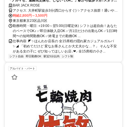
「ノルマも、連絡先交換も、しないでOK。」駅から徒歩３分♪スタッフ
の想いの店長の働きやすいカジュアルガルバが誕生しました◎ ジーパン
BAR JACK ROSE
で出勤OK・日払い可♪こんな素敵なガルバ、他にありますか？
アクセス: 大井町駅徒歩3分(西口からすぐ) ✨アクセス抜群！通いやす
さが自慢です✨ 大井町駅（JR京浜東北線／東急大井町線 りんかい
時給2,800円～3,500円
線）から徒歩すぐ！ 品川駅・蒲田駅・大森駅・川崎駅 横浜駅・田町
東京都東京23区品川区
駅・浜松町駅・新橋駅 東京駅など JR沿線の主要エリアからの アクセ
勤務時間・曜日: ⭐19:00～翌5:00(日曜定休) シフトは超自由！あなた
スはどれも抜群✨ 東急大井町線エリアからも便利で、 自由が丘駅・
のペースでOK♪ ✅即日体験入店OK ✅月1日だけの出勤もOK ✅1日3時
二子玉川駅・中延駅 上野毛駅・尾山台駅・等々力駅 九品仏駅からス
間〜の短時間勤務OK ✅終電までの勤務OK ...
イスイ通勤♪ りんかい線沿線からは、 新木場駅・東雲駅・国際展示場
仕事内容: ◤✨ほんわか店長の 全15席程の隠れ家カジュアルガルバ
駅 東京テレポート駅 天王洲アイル駅も直通⭕ さらに、渋谷駅・新宿
✨◢ 「初めてだけど 変なお客さんとか大丈夫かな…？」 そんな不安
駅・恵比寿駅 五反田駅・武蔵小杉駅からも 乗換1回以内でスムーズに
がある女の子に ぜひ知ってほしいお店⸜❤︎⸝ 全15席程の小さ...
通えます✨ 「駅チカ」「通勤ラク」「どこからでも来やすい」 そん
シフト自由
即日勤務OK
駅近5分以内
シフト制
なバランスの良さが大井町の魅力です☕ ꘎
♡━━━━━━━━━━━━━━━♡꘎
アルバイト・パート