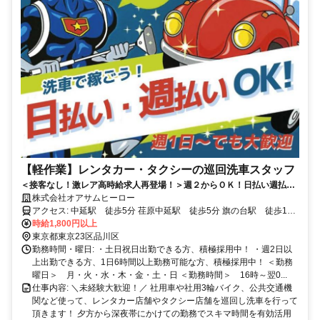
【軽作業】レンタカー・タクシーの巡回洗車スタッフ
＜接客なし！激レア高時給求人再登場！＞週２からＯＫ！日払い週払い
可！高時給でスキマ時間を有効活用◎水を使わないカンタン洗車♪
株式会社オアサムヒーロー
アクセス: 中延駅 徒歩5分 荏原中延駅 徒歩5分 旗の台駅 徒歩12
分/車7分/自転車3分 戸越駅 徒歩15分/車4分/自転車6分 大井町駅 徒
時給1,800円以上
歩30分/車9分/自転車12分 西馬込駅 徒歩30分/車6分/自転車9分 長原
東京都東京23区品川区
駅 徒歩23分/車8分/自転車6分 ＜車・バイク・自転車通勤可！駐車
勤務時間・曜日: ・土日祝日出勤できる方、積極採用中！ ・週2日以
場、駐輪場完備！＞
上出勤できる方、1日6時間以上勤務可能な方、積極採用中！ ＜勤務
曜日＞ 月・火・水・木・金・土・日 ＜勤務時間＞ 16時～翌0...
仕事内容: ＼未経験大歓迎！／ 社用車や社用3輪バイク、公共交通機
関など使って、レンタカー店舗やタクシー店舗を巡回し洗車を行って
頂きます！ 夕方から深夜帯にかけての勤務でスキマ時間を有効活用