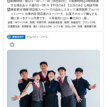
勤務時間・曜日 0：00～7：00（休憩45分） ※勤務時間は1時間前後
する場合あり ※週2日～OK ※【平日のみ】【土日のみ】も相談可能
募集要項 職種 閉店後スーパーでの品出しスタッフ 雇用形態 アルバイ
ト / パート 仕事内容 閉店後のスーパーで、お菓子やカップ麺などを
棚に並べるチーム作業です。 ≪具体的には≫ ◆仕分け（届...
副業・WワークOK
長期
学歴不問
未経験者歓迎
夜間
制服貸与
ブランクOK
交通費支給
長期歓迎
週2・3日からOK
シフト制
日払いOK
深夜
履歴書不要
アルバイト・パート