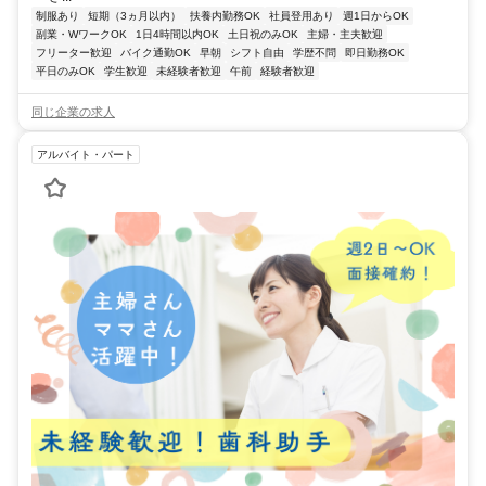
制服あり
短期（3ヵ月以内）
扶養内勤務OK
社員登用あり
週1日からOK
副業・WワークOK
1日4時間以内OK
土日祝のみOK
主婦・主夫歓迎
フリーター歓迎
バイク通勤OK
早朝
シフト自由
学歴不問
即日勤務OK
平日のみOK
学生歓迎
未経験者歓迎
午前
経験者歓迎
同じ企業の求人
アルバイト・パート