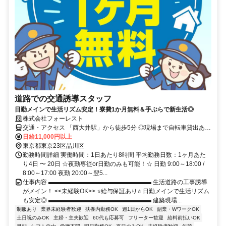
道路での交通誘導スタッフ
日勤メインで生活リズム安定！寮費1か月無料＆手ぶらで新生活◎
株式会社フォーレスト
交通・アクセス 「西大井駅」から徒歩5分 ◎現場まで自転車貸出あり
◎個室寮あり
日給11,000円以上
東京都東京23区品川区
勤務時間詳細 実働時間：1日あたり8時間 平均勤務日数：1ヶ月あた
り4日 〜 20日 ☆夜勤専従or日勤のみも可能！☆ 日勤 9:00～18:00 /
8:00～17:00 夜勤 20:00～翌5...
仕事内容 ▬▬▬▬▬▬▬▬▬▬▬▬▬▬▬▬▬ 生活道路の工事誘導
がメイン！ <<未経験OK>> ⭐給与保証あり⭐ 日勤メインで生活リズム
も安定◎ ▬▬▬▬▬▬▬▬▬▬▬▬▬▬▬▬▬ 建築現場...
制服あり
業界未経験者歓迎
扶養内勤務OK
週1日からOK
副業・WワークOK
土日祝のみOK
主婦・主夫歓迎
60代も応募可
フリーター歓迎
給料前払いOK