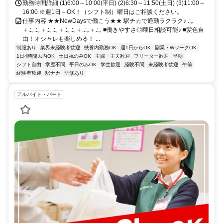
勤務時間詳細 (1)6:00～10:00(平日) (2)6:30～11:50(土日) (3)11:00～
16:00 ※週1日～OK！（シフト制）曜日はご相談ください。
仕事内容 ★★NewDaysで働こう★★ 駅チカで通勤ラクラク♪ .:｡
＋.:｡.:｡＋.:｡.:｡＋.:｡.:｡＋..:｡＋.:｡ ■働きやすさ◎曜日相談可能♪ ■髪色自
由！オシャレも楽しめる！ ...
制服あり
業界未経験者歓迎
扶養内勤務OK
週1日からOK
副業・WワークOK
1日4時間以内OK
土日祝のみOK
主婦・主夫歓迎
フリーター歓迎
早朝
シフト自由
学歴不問
平日のみOK
学生歓迎
経験不問
未経験者歓迎
午前
経験者歓迎
駅ナカ
研修あり
アルバイト・パート