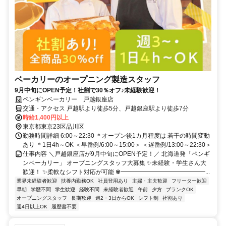
ベーカリーのオープニング製造スタッフ
9月中旬にOPEN予定！社割で30％オフ♪未経験歓迎！
ペンギンベーカリー 戸越銀座店
交通・アクセス 戸越駅より徒歩5分、戸越銀座駅より徒歩7分
時給1,400円以上
東京都東京23区品川区
勤務時間詳細 6:00～22:30 ＊オープン後1カ月程度は 若干の時間変動
あり ＊1日4h～OK ＜早番例/6:00～15:00＞ ＜遅番例/13:00～22:30＞
仕事内容 ＼戸越銀座店が9月中旬にOPEN予定！／ 北海道発「ペンギ
ンベーカリー」 オープニングスタッフ大募集 ✨未経験・学生さん大
歓迎！ ✨柔軟なシフト対応が可能 ✾━━━━━━━━━━━━━━...
業界未経験者歓迎
扶養内勤務OK
社員登用あり
主婦・主夫歓迎
フリーター歓迎
早朝
学歴不問
学生歓迎
経験不問
未経験者歓迎
午前
夕方
ブランクOK
オープニングスタッフ
長期歓迎
週2・3日からOK
シフト制
社割あり
週4日以上OK
履歴書不要