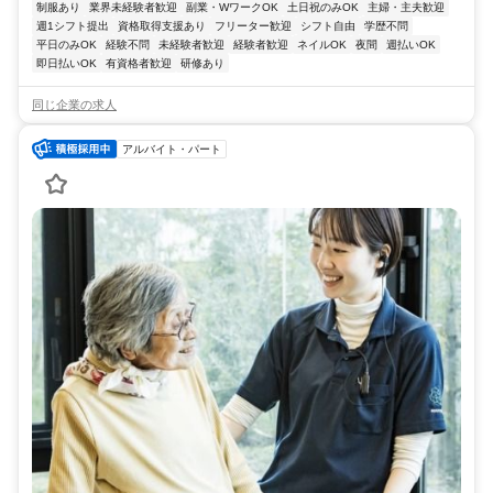
制服あり
業界未経験者歓迎
副業・WワークOK
土日祝のみOK
主婦・主夫歓迎
週1シフト提出
資格取得支援あり
フリーター歓迎
シフト自由
学歴不問
平日のみOK
経験不問
未経験者歓迎
経験者歓迎
ネイルOK
夜間
週払いOK
即日払いOK
有資格者歓迎
研修あり
同じ企業の求人
アルバイト・パート