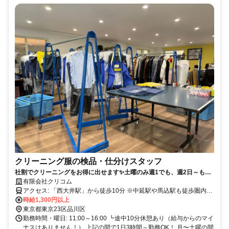
クリーニング服の検品・仕分けスタッフ
社割でクリーニングをお得に出せます✨土曜のみ週1でも、週2日～も
OK！接客なしの軽作業⭐️冷暖房完備！
有限会社クリコム
アクセス: 「西大井駅」から徒歩10分 ※中延駅や馬込駅も徒歩圏内で
す！ 自転車や徒歩通勤の方がほとんどです。自転車は駐輪場があり
時給1,300円以上
ます。
東京都東京23区品川区
勤務時間・曜日: 11:00～16:00 ┗途中10分休憩あり（給与からのマイ
ナスはありません！） 上記の間で1日3時間～勤務OK！ 月〜土曜の間