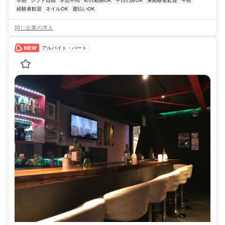
早朝
シフト自由
学歴不問
即日勤務OK
平日のみOK
未経験者歓迎
午前
経験者歓迎
ネイルOK
週払いOK
同じ企業の求人
アルバイト・パート