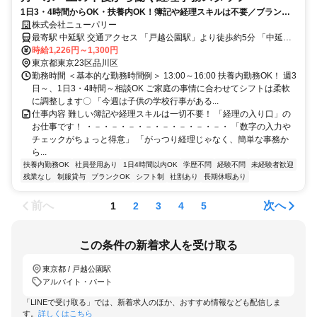
1日3・4時間からOK・扶養内OK！簿記や経理スキルは不要／ブランク
がある方も丁寧な引き継ぎで安心スタート！
株式会社ニューパリー
最寄駅 中延駅 交通アクセス 「戸越公園駅」より徒歩約5分 「中延
時給1,226円～1,300円
駅」より徒歩約7分 「荏原中延駅」より徒歩約10分
東京都東京23区品川区
勤務時間 ＜基本的な勤務時間例＞ 13:00～16:00 扶養内勤務OK！ 週3
日～、1日3・4時間～相談OK ご家庭の事情に合わせてシフトは柔軟
に調整します〇 「今週は子供の学校行事がある...
仕事内容 難しい簿記や経理スキルは一切不要！ 「経理の入り口」の
お仕事です！ ・－・－・－・－・－・－・－・－・ 「数字の入力や
チェックがちょっと得意」 「がっつり経理じゃなく、簡単な事務か
ら...
扶養内勤務OK
社員登用あり
1日4時間以内OK
学歴不問
経験不問
未経験者歓迎
残業なし
制服貸与
ブランクOK
シフト制
社割あり
長期休暇あり
前へ
次へ
1
2
3
4
5
この条件の新着求人を受け取る
東京都 / 戸越公園駅
アルバイト・パート
「LINEで受け取る」では、新着求人のほか、おすすめ情報なども配信しま
す。
詳しくはこちら