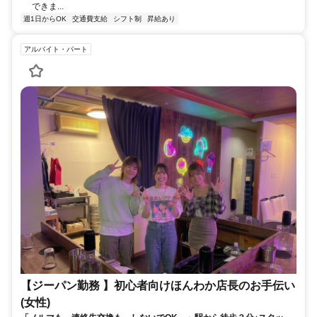
できま...
週1日からOK
交通費支給
シフト制
昇給あり
アルバイト・パート
【ジーパン勤務 】初心者向けほんわか店長のお手伝い
(女性)