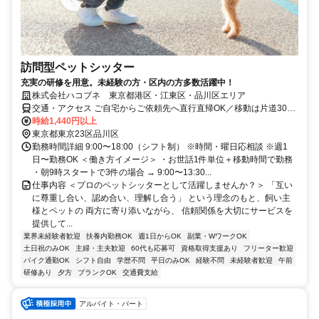
訪問型ペットシッター
充実の研修を用意。未経験の方・区内の方多数活躍中！
株式会社ハコブネ 東京都港区・江東区・品川区エリア
交通・アクセス ご自宅からご依頼先へ直行直帰OK／移動は片道30分
程度の範囲が中心
時給1,440円以上
東京都東京23区品川区
勤務時間詳細 9:00〜18:00（シフト制） ※時間・曜日応相談 ※週1
日〜勤務OK ＜働き方イメージ＞ ・お世話1件単位＋移動時間で勤務
・朝9時スタートで3件の場合 → 9:00〜13:30...
仕事内容 ＜プロのペットシッターとして活躍しませんか？＞ 「互い
に尊重し合い、認め合い、理解し合う」 という理念のもと、飼い主
様とペットの 両方に寄り添いながら、 信頼関係を大切にサービスを
提供して...
業界未経験者歓迎
扶養内勤務OK
週1日からOK
副業・WワークOK
土日祝のみOK
主婦・主夫歓迎
60代も応募可
資格取得支援あり
フリーター歓迎
バイク通勤OK
シフト自由
学歴不問
平日のみOK
経験不問
未経験者歓迎
午前
研修あり
夕方
ブランクOK
交通費支給
アルバイト・パート