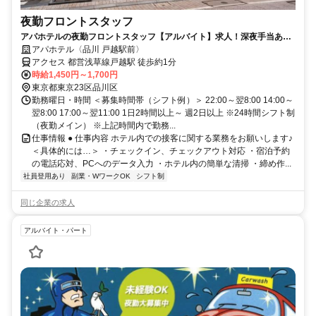
夜勤フロントスタッフ
アパホテルの夜勤フロントスタッフ【アルバイト】求人！深夜手当あり
の夜勤帯でしっかり稼げる
アパホテル〈品川 戸越駅前〉
アクセス 都営浅草線戸越駅 徒歩約1分
時給1,450円～1,700円
東京都東京23区品川区
勤務曜日・時間 ＜募集時間帯（シフト例）＞ 22:00～翌8:00 14:00～
翌8:00 17:00～翌11:00 1日2時間以上～ 週2日以上 ※24時間シフト制
（夜勤メイン） ※上記時間内で勤務...
仕事情報 ● 仕事内容 ホテル内での接客に関する業務をお願いします♪
＜具体的には…＞ ・チェックイン、チェックアウト対応 ・宿泊予約
の電話応対、PCへのデータ入力 ・ホテル内の簡単な清掃 ・締め作...
社員登用あり
副業・WワークOK
シフト制
同じ企業の求人
アルバイト・パート