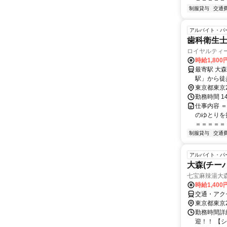
制服貸与
交通
アルバイト・パ
歯科衛生
ロイヤルティ
時給1,800
最寄駅 大森海岸駅 交通アクセス 京急本線「大森海
駅」から徒
東京都東京
勤務時間 14:
仕事内容 
のゆとりを
＝＝＝＝＝＝
制服貸与
交通
アルバイト・パ
大森(チー
七宝麻辣湯大
時給1,40
交通・アク
東京都東京
勤務時間詳細
迎！！ 【シフ