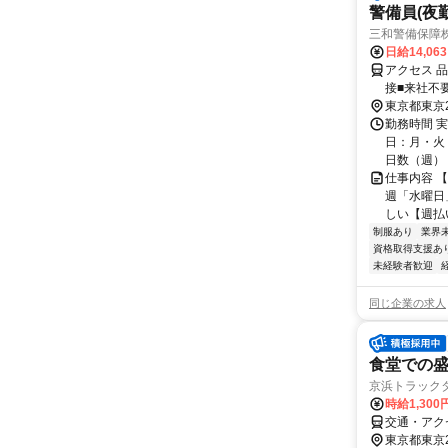
警備員(夜勤
三和警備保障株
日給14,06
アクセス 
接■来社不
東京都東京
勤務時間 実
日：月・火・
日数（週）：3
仕事内容 
週「水曜日
しい【週払い
制服あり
業界
資格取得支援あ
未経験者歓迎
同じ企業の求人
食堂での
京浜トラック
時給1,300
交通・アク
東京都東京