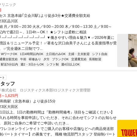
クリニック
円
セス 京急本線｢立会川駅｣より徒歩3分★交通費全額支給
23区品川区
月／9:00～20:30 火水／9:00～20:00 木／9:00～13:30 土／9:00～
★上記内で週2日～、1日4h～OK！ ★シフトは柔軟に相談
┘─┘─┘─┘─┘─┘─┘─┘─┘ ▼働きやすい理由＆魅力▼ ✅2026年夏に
増設＆リニューアル予定！ ✅著名な沢口由美子さんによる直接指導が受
 ✅完全週休二日制でワ...
・WワークOK
1日4時間以内OK
土日祝のみOK
主婦・主夫歓迎
シフト自由
通費全額支給
午前
研修あり
夕方
ブランクOK
交通費支給
長期歓迎
駅近5分以内
週2・3日からOK
シフト制
週4日以上OK
ート
スタッフ
ド株式会社 ロジスティクス本部/ロジスティクス管理部
円～1,625円
平和島駅（京急本線）より徒歩15分
23区大田区
週1日以上、1日の勤務時間は『勤務時間備考』項目をご確認ください】
入れる時間を事前申請していただき、それに合わせてシフトのお知らせ
。 原則ご自身のご希望でご申請いただき...
タワレコオンラインサイトでご購入のお客様や店舗などへの商品発送部
制パートタイマー】の募集です。 職種 物流部門スタッフ 登録制パート