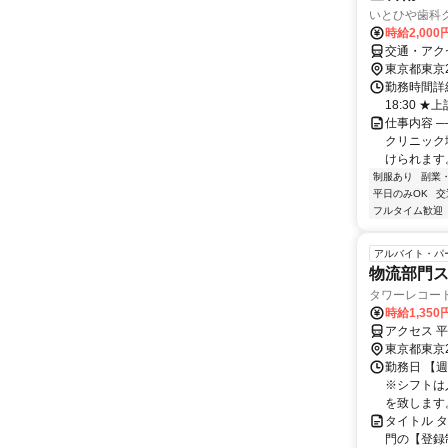
いとひや歯科
時給2,000
交通・アク
東京都東京
勤務時間詳細 
18:30 
仕事内容 ─
クリニック
けられます。
制服あり
副業
平日のみOK
交
フルタイム歓迎
アルバイト・パ
物流部門
タワーレコー
時給1,350
アクセス 
東京都東京
勤務日 【
※シフトは
を致します
タイトル 
門の【登録