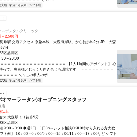
費支給
駅近5分以内
シフト制
ート
士
ースデンタルクリニック
円～2,500円
岸駅」から徒歩約2分 JR「大森
歩7分
23区品川区
30～20:00
＝＝＝＝＝＝＝＝＝＝＝＝＝＝＝＝＝＝＝ 【1人1時間のアポイント】 心
持って、患者様とじっくり向き合える環境です！ ＝＝＝＝＝＝＝＝＝
＝＝＝＝ ＼＼この求人のポ...
費支給
駅近5分以内
シフト制
ート
パオマーラータン)オープニングスタッフ
森店
0円以上
セス 大森駅より徒歩5分
23区品川区
 9:00～0:00 ◆週2日・1日3h～シフト相談OK!! 9時から入れる方大歓
ト例】 18：00～0：00/9：00～15：00/11：00～17：00など シフト