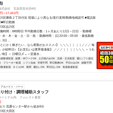
)
式会社 五反田支社(044)
3円～17,463円
品川区勝島２丁目付近 現場により異なる/直行直帰/勤務地相談可 ■電話面
要■即日勤務
23区品川区
働時間：8時間/日 平均勤務日数：1ヶ月あたり12日～22日 ・勤務曜
水・木・金・土・日・祝 ・勤務時間： [1] 20:00～05:00 ・最低勤務
日 ...
【とにかく稼ぎたい…なら夜勤がおススメ♪】 ＼＼＼｜｜ ｜｜／／／ 毎
」が給料日♪ 【お支払いは業界最速級】 ／／／｜｜ ｜｜＼＼＼ ＞うれ
制】＜ 日曜日〆→＜翌週水...
未経験者歓迎
副業・WワークOK
土日祝のみOK
主婦・主夫歓迎
週1シフト提出
り
フリーター歓迎
シフト自由
学歴不問
即日勤務OK
平日のみOK
経験不問
経験者歓迎
ネイルOK
夜間
週払いOK
即日払いOK
有資格者歓迎
アルバイト・パート
盛り付け・調理補助スタッフ
ターミナル内 フォレスト食堂
円
セス 流通センター駅から徒歩8分
23区大田区