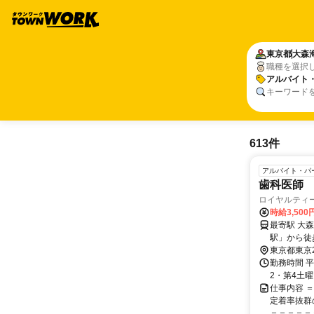
東京都
大森
職種を選択
アルバイト
キーワード
613件
アルバイト・パ
歯科医師
ロイヤルティ
時給3,500
最寄駅 大森海岸駅 交通アクセス 京急本線「大森海
駅」から徒
東京都東京
勤務時間 平
2・第4土曜】
仕事内容 
定着率抜群
＝＝＝＝＝＝