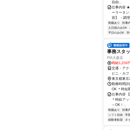
自由...
仕事内容 
ーラータン
容】 ・調理
制服あり
扶養
土日祝のみOK
平日のみOK
学
事務スタ
PIA大森店
時給1,250
交通・アク
ビニ・カフ
東京都東京
勤務時間詳細
OK ＊時
仕事内容 
＊時給アップしま
～OK！...
制服あり
扶養
シフト自由
学
経験者歓迎
ネ