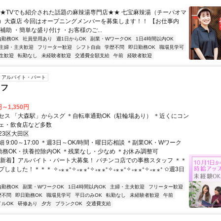
★★TVでも紹介された話題の麻辣湯専門店★★ 七宝麻辣湯（チーパオマ
）大森店 今回はオープニングメンバーを募集します！！ 【お仕事内
補助 ・簡単な盛り付け ・お客様のご...
内勤務OK
社員登用あり
週1日からOK
副業・WワークOK
1日4時間以内OK
主婦・主夫歓迎
フリーター歓迎
シフト自由
学歴不問
即日勤務OK
職場見学可
生歓迎
転勤なし
未経験者歓迎
交通費全額支給
午前
経験者歓迎
アルバイト・パート
ッフ
円～1,350円
セス 「大森駅」からスグ ＊自転車通勤OK（駐輪場あり） ＊近くにコン
ェ・飲食店など多数
23区大田区
 9:00～17:00 ＊週3日～OK/時間・曜日応相談 ＊副業OK・Wワーク
短勤務OK・扶養控除内OK ＊残業なし・少なめ ＊お休み調整可
【新着】アルバイト・パート大募集！ パチンコ店での事務スタッフ ＊＊
した！＊＊＊ ✧₊⁎ ⁎⁺✧₊⁎ ⁎⁺✧₊⁎ ⁎⁺✧₊⁎ ⁎⁺✧₊⁎ ⁎⁺✧₊⁎ ⁎⁺ ✩週3日
内勤務OK
副業・WワークOK
1日4時間以内OK
主婦・主夫歓迎
フリーター歓迎
歴不問
即日勤務OK
職場見学可
平日のみOK
転勤なし
未経験者歓迎
午前
イルOK
研修あり
夕方
ブランクOK
交通費支給