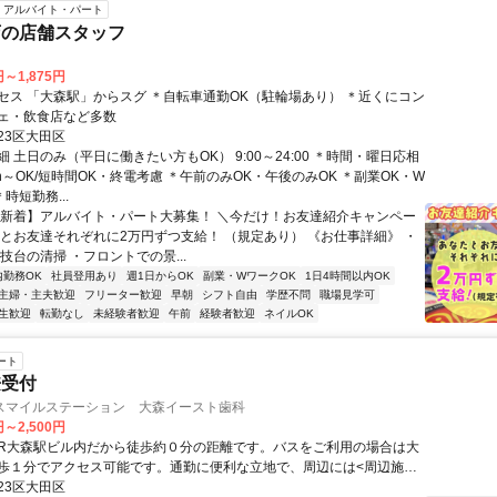
アルバイト・パート
店の店舗スタッフ
円～1,875円
セス 「大森駅」からスグ ＊自転車通勤OK（駐輪場あり） ＊近くにコン
ェ・飲食店など多数
23区大田区
 土日のみ（平日に働きたい方もOK） 9:00～24:00 ＊時間・曜日応相
h～OK/短時間OK・終電考慮 ＊午前のみOK・午後のみOK ＊副業OK・W
時短勤務...
【新着】アルバイト・パート大募集！ ＼今だけ！お友達紹介キャンペー
タとお友達それぞれに2万円ずつ支給！ （規定あり） 《お仕事詳細》 ・
技台の清掃 ・フロントでの景...
内勤務OK
社員登用あり
週1日からOK
副業・WワークOK
1日4時間以内OK
主婦・主夫歓迎
フリーター歓迎
早朝
シフト自由
学歴不問
職場見学可
生歓迎
転勤なし
未経験者歓迎
午前
経験者歓迎
ネイルOK
ート
兼受付
スマイルステーション 大森イースト歯科
円～2,500円
歩１分でアクセス可能です。通勤に便利な立地で、周辺には<周辺施設
もございます。
23区大田区