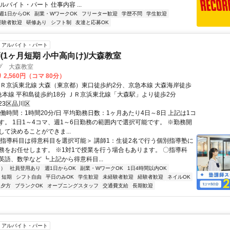
ルバイト・パート 仕事内容 ...
週1日からOK
副業・WワークOK
フリーター歓迎
学歴不問
学生歓迎
経験者歓迎
研修あり
シフト制
友達と応募OK
アルバイト・パート
(1ヶ月短期 小中高向け)/大森教室
プ 大森教室
 2,560円（コマ 80分）
ＪＲ京浜東北線 大森（東京都）東口徒歩約2分、京急本線 大森海岸徒歩
急本線 平和島徒歩約18分 ＪＲ京浜東北線「大森駅」より徒歩2分
23区品川区
働時間：1時間20分/日 平均勤務日数：1ヶ月あたり4日～8日 上記は1コ
す。 1日1～4コマ、週1～6日勤務の範囲内で選択可能です。 ※勤務開
して決めることができま...
＜指導科目は得意科目を選択可能＞ 講師1：生徒2名で行う個別指導塾に
務をお任せします。 ※1対1で授業を行う場合もあります。 〇指導科
英語、数学など ┗上記から得意科目...
内）
社員登用あり
週1日からOK
副業・WワークOK
1日4時間以内OK
短期
シフト自由
平日のみOK
学生歓迎
未経験者歓迎
経験者歓迎
ネイルOK
夕方
ブランクOK
オープニングスタッフ
交通費支給
長期歓迎
アルバイト・パート