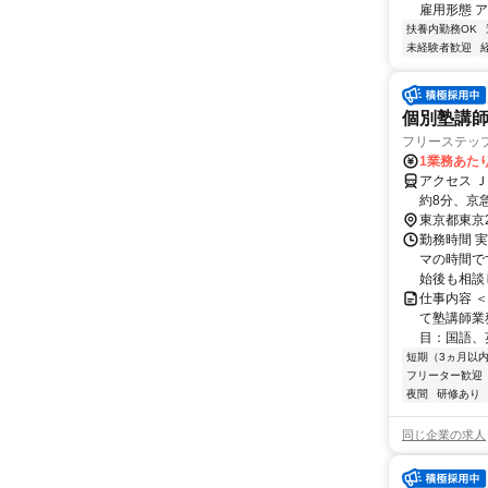
雇用形態 ア
扶養内勤務OK
未経験者歓迎
個別塾講師
フリーステッ
1業務あたり
アクセス 
約8分、京
東京都東京
勤務時間 実
マの時間で
始後も相談
仕事内容 
て塾講師業
目：国語、
短期（3ヵ月以
フリーター歓迎
夜間
研修あり
同じ企業の求人