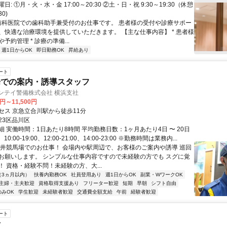
: ①月・火・水・金 17:00～20:30 ②土・日・祝 9:30～19:30（休憩
30)
 歯科医院での歯科助手兼受付のお仕事です。 患者様の受付や診療サポー
、快適な治療環境を提供していただきます。 【主な仕事内容】 * 患者様
予約管理 * 診療の準備...
週1日からOK
即日勤務OK
昇給あり
ート
場での案内・誘導スタッフ
ンテイ警備株式会社 横浜支社
0円～11,500円
セス 京急立合川駅から徒歩11分
23区品川区
 実働時間：1日あたり8時間 平均勤務日数：1ヶ月あたり4日 〜 20日
0、10:00-19:00、12:00-21:00、14:00-23:00 ※勤務時間は業務内...
大井競馬場でのお仕事！ 会場内や駅周辺で、お客様のご案内や誘導 巡回
お願いします。 シンプルな仕事内容ですので未経験の方でも スグに覚
！ 資格・経験不問！未経験の方、大...
（3ヵ月以内）
扶養内勤務OK
社員登用あり
週1日からOK
副業・WワークOK
主婦・主夫歓迎
資格取得支援あり
フリーター歓迎
短期
早朝
シフト自由
のみOK
学生歓迎
未経験者歓迎
交通費全額支給
午前
経験者歓迎
ート
士