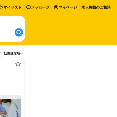
マイリスト
メッセージ
マイページ
求人掲載のご相談
存
関連度順