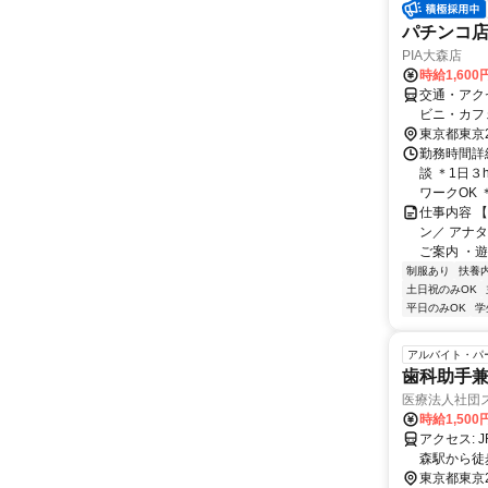
パチンコ
PIA大森店
時給1,600
交通・アク
ビニ・カフ
東京都東京
勤務時間詳細
談 ＊1日３
ワークOK ＊
仕事内容 
ン／ アナ
ご案内 ・遊
制服あり
扶養
土日祝のみOK
平日のみOK
学
アルバイト・パ
歯科助手
医療法人社団
時給1,500
アクセス: JR大森駅ビル内だから徒歩約０分の距離です。バスをご利用の場合は大
森駅から徒
名を記入>
東京都東京