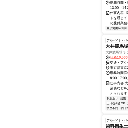
勤務時間・曜日
13:00～14:
仕事内容:
トを通じて
の受付業務や
変形労働時間制
アルバイト・パ
大井競馬
大井競馬場/シ
日給10,50
交通・アク
東京都東京
勤務時間詳細
8:00-17:0
仕事内容 
業務などを
えられます
制服あり
短期
土日祝のみOK
学歴不問
平日
アルバイト・パ
歯科衛生