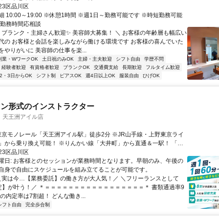
23区品川区
 10:00～19:00 ※休憩1時間 ※週1日～勤務可能です ※時短勤務可能
/勤務時間応相談
／ ブランク・主婦さん歓迎✨ 美容師大募集！ ＼ お客様の年齢層も幅広い
代の お客様と会話を楽しみながら働ける環境です お客様の喜んでいた
やりがいに 美容師の仕事を楽...
副業・WワークOK
土日祝のみOK
主婦・主夫歓迎
シフト自由
学歴不問
経験者歓迎
有資格者歓迎
ブランクOK
交通費支給
長期歓迎
フルタイム歓迎
2・3日からOK
シフト制
ピアスOK
週4日以上OK
服装自由
ひげOK
マン形式のインストラクター
out 天王洲アイル店
」から乗り換え可能！ ※りんかい線「大井町」から直通＆一駅！ 「品
 ＜バス利用でさらに快適！＞ ●JR品川駅 港南口
23区品川区
⇒ 都営バス［品96乙］ 行先：りんかい線 天王洲アイル駅前 行 「天王
曜日: お客様とのセッションが業務時間となります。早朝のみ、午後の
ーフォートスクエア）」下車すぐ ※所要時間：約10分 ●大井町駅東
自身で自由にスケジュールを組み立てることが可能です。
バス［井96］ 「天王洲アイル」下車（徒歩数分圏）
 ＼実は今…【業務委託】の働き方が大人気！／ ＼フリーランスとして
定】が叶う！／ ＊＝＝＝＝＝＝＝＝＝＝＝＝＝＝＝＝＝＊ 書類通過率9
の内定率は7割超！ どんな働き...
シフト自由
完全歩合制