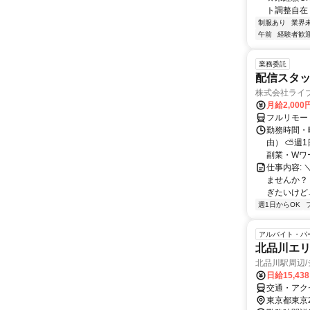
ト調整自在！
制服あり
業界
午前
経験者歓
業務委託
配信スタッ
株式会社ライ
月給2,000
フルリモー
勤務時間・
由） ⛅週1
副業・Wワ
仕事内容: 
ませんか？
ぎたいけど…
週1日からOK
アルバイト・パ
北品川エ
北品川駅周辺/
日給15,43
交通・アク
東京都東京