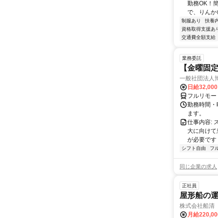
勤務OK！
で、りんか
制服あり
扶養
資格取得支援あ
交通費全額支給
業務委託
【金曜固
一般社団法人
日給32,00
フルリモー
勤務時間・曜
ます。
仕事内容:
大に向けて
が必要です！
シフト自由
フ
同じ企業の求人
正社員
屋形船の
株式会社船清
月給220,0