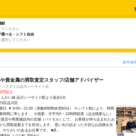
場駅
場駅
してください
が選べる・シフト自由
が選べる・シフト自由
を選択してください
条件保
や貴金属の買取査定スタッフ/店舗アドバイザー
オンスタイル品川シーサイド店
00円以上
クセス: りんかい線 品川シーサイド駅より徒歩2分
23区品川区
日: ▼ 9:00～21:00（実働8時間/休憩60分） ※シフト制により、時間
業時間に準じます 。 ※残業：月平均5 ~ 10時間程度（ほぼ残業なし）
 百貨店や商業施設内の店舗（バイセル）にて、 お客様が持ち込まれたお
から買取提案までを担当します。 思い出の詰まった大切なお品物を次
やりがいのあるお仕事です。 ■具...
通費支給
シフト制
昇給あり