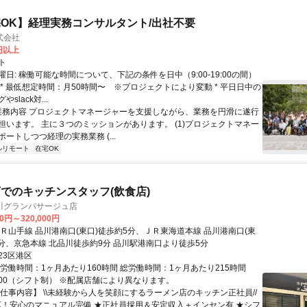
OK】経理実務コンサルタント/出社不要
式会社
0円以上
ト
日: 稼働可能な時間について、下記の条件を日中（9:00-19:00の間）
 * 最低想定時間：月50時間〜 ※プロジェクトにより変動 * 平日日中の
slack対...
 業務内容 プロジェクトマネージャーを支援しながら、業務を円滑に遂行
担います。 主に３つのミッションがあります。 (1)プロジェクトマネー
ートしつつ経理の実務業務 (...
ルリモート
在宅OK
でのキッチンスタッフ(飲食店)
川グランパサージュ店
00円～320,000円
ＪＲ山手線 品川港南口(東口)徒歩約5分、ＪＲ東海道本線 品川港南口(東
5分、京急本線 北品川徒歩約9分 品川駅港南口より徒歩5分
23区港区
総労働時間：1ヶ月あたり160時間 総労働時間：1ヶ月あたり215時間
22:00（シフト制） ※配属店舗により異なります。
【仕事内容】 \\未経験から人を笑顔にするラーメン店のキッチン正社員//
K！安心のマニュアル完備 ★正社員採用＆安定収入＋インセン有 ★シフ