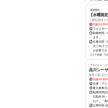
業務委託
【水曜固
一般社団法人
日給32,00
フルリモー
勤務時間・曜
ます。
仕事内容:
大に向けて
が必要です！
シフト自由
フ
アルバイト・パ
品川シー
最寄り駅:品川
日給10,50
交通・アク
東京都東京
勤務時間詳細
日勤/8:0
だけ」「無理
仕事内容 