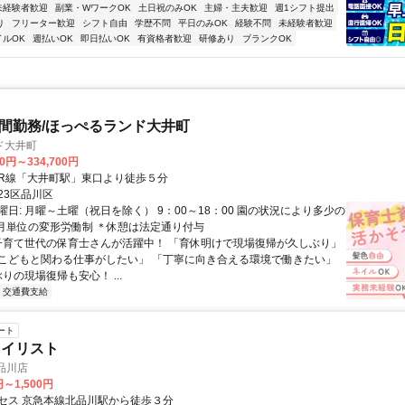
未経験者歓迎
副業・WワークOK
土日祝のみOK
主婦・主夫歓迎
週1シフト提出
り
フリーター歓迎
シフト自由
学歴不問
平日のみOK
経験不問
未経験者歓迎
イルOK
週払いOK
即日払いOK
有資格者歓迎
研修あり
ブランクOK
時間勤務/ほっぺるランド大井町
ド大井町
00円～334,700円
クセス: JR線「大井町駅」東口より徒歩５分
23区品川区
日: 月曜～土曜（祝日を除く） 9：00～18：00 園の状況により多少の
か月単位の変形労働制 ＊休憩は法定通り付与
 子育て世代の保育士さんが活躍中！ 「育休明けで現場復帰が久しぶり」
こどもと関わる仕事がしたい」 「丁寧に向き合える環境で働きたい」
しぶりの現場復帰も安心！ ...
交通費支給
ート
タイリスト
北品川店
円～1,500円
セス 京急本線北品川駅から徒歩３分