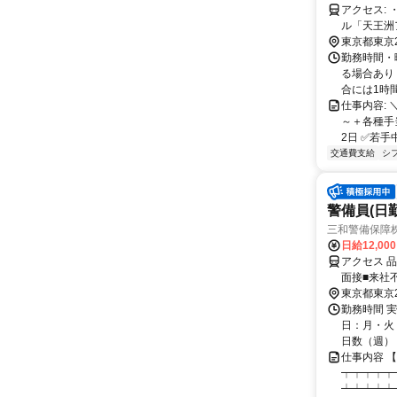
アクセス: ・京急「北品川駅」徒歩10分 ・JR「品川駅」徒歩13分 ・東京モノレー
ル「天王洲
東京都東京
勤務時間・曜
る場合あり
合には1時間
仕事内容:
～＋各種手
2日 ✅若手
交通費支給
シ
警備員(日勤
三和警備保障株
日給12,00
アクセス 
面接■来社
東京都東京
勤務時間 実
日：月・火・
日数（週）：3
仕事内容 
┯┯┯┯┯
┷┷┷┷┷