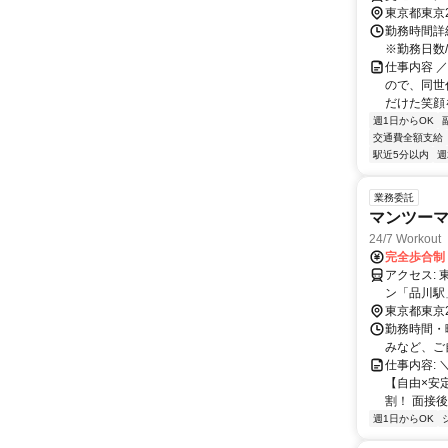
東京都東京
勤務時間詳細
※勤務日数
仕事内容 
ので、同世
だけた笑顔を
週1日からOK
交通費全額支給
駅近5分以内
週
業務委託
マンツー
24/7 Work
完全歩合制
アクセス: 東京モノレール「天王洲アイル駅」徒歩2分 ※JR山手線・上野東京ライ
ン「品川駅
川駅」からもバス利用で直通！
東京都東京
（東口）発
勤務時間・
洲アイル（シ
みなど、ご
口 ⇒都営
仕事内容:
【自由×安
割！ 面接後
週1日からOK