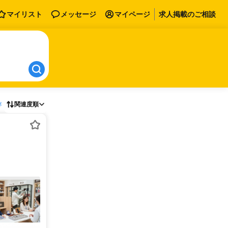
マイリスト
メッセージ
マイページ
求人掲載のご相談
存
関連度順