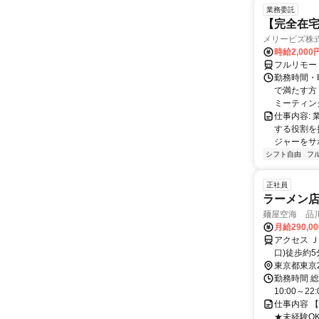
業務委託
【完全在宅
メリービズ株
時給2,00
フルリモー
勤務時間・曜
で満たす方
ミーティングや
仕事内容:
する役割を
ジャーをサポ
シフト自由
フ
正社員
ラーメン店
麺屋空海 品
月給290,0
アクセス 
口)徒歩約
東京都東京
勤務時間 
10:00～
仕事内容 
★未経験O