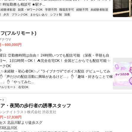
時短勤務も相談可 ★駅チ...
未経験者歓迎
副業・WワークOK
学歴不問
職場見学可
経験不問
未経験者歓迎
迎
夕方
ブランクOK
まかないあり
シフト制
深夜
フ(フルリモート)
ブナウV
円～600,000円
ト
曜日: ⏰勤務時間は自由！ 24時間いつでも配信可能 （深夜・早朝も自
日〜、1日1時間～OK！ ⛺完全在宅OK！ 全国どこからでも配信可能 ✨
ークOK
＼✨未経験・初心者OK✨／ "ライブナウV"でボイス配信 デビューしてみ
 ✋「声だけの配信活動に興味があるけど…」 ✋「趣味・好きなことで稼
」 ✋「やってみた...
フルリモート
在宅OK
ート
リア・夜間の歩行者の誘導スタッフ
シンテイトラスト株式会社 渋谷支社
8円～17,938円
セス 北品川駅より徒歩スグ
23区品川区