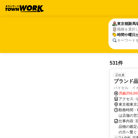
東京都
東京都
新馬
新馬
職種を選択
時間や曜日
時間や曜日
キーワード
531件
正社員
ブランド品
バイセル イ
月給250,0
ア
東京都東京
勤務時間・曜
は店舗の営
仕事内容:
品物の鑑定
の方へ繋ぐ、
シフト自由
交