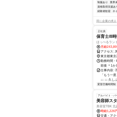
制服あり
業界
資格取得支援あ
経験者歓迎
ネ
同じ企業の求人
正社員
保育士/8
ほっぺるラン
月給243,8
ア
東京都東京
勤務時間・曜
前後 ＊1
仕事内容:
「もう一度
↓↓ ↓↓ 久
変形労働時間制
アルバイト・パ
美容師ス
美容室TBK 
時給1,226
交通・アク