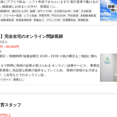
簡単にアプリで休み・シフト申請できちゃいます◎ 直行直帰で働けるの
い線延線にお住まいの方や、現場近くに...
内勤務OK
週1日からOK
副業・WワークOK
土日祝のみOK
主婦・主夫歓迎
り
フリーター歓迎
シフト自由
学歴不問
平日のみOK
学生歓迎
未経験者歓迎
経験者歓迎
有資格者歓迎
研修あり
ブランクOK
交通費支給
長期歓迎
定】完全在宅のオンライン問診医師
博愛会
0円～80,000円
ト
日: ✅勤務時間 毎週金曜日 10:00～19:00 ※他の曜日もご相談に乗れ
 スキマ時間に医師の診察が受けられる オンライン診療サービス。 事業拡
患者様に 高品質な医療の提供をしていくため、 医師の皆様のお力添え
 ご自宅などでのオンライン診...
ルリモート
残業なし
運営スタッフ
00円以上