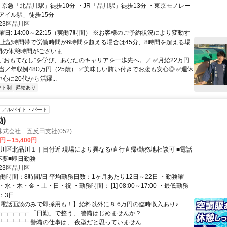
アイル駅」徒歩15分
23区品川区
日: 14:00～22:15（実働7時間） ※お客様のご予約状況により変動す
 上記時間帯で労働時間が6時間を超える場合は45分、8時間を超える場
の休憩時間がございま...
 ＼“おもてなし”を学び、あなたのキャリアを一歩先へ。／ ✅月給22万円
当／年収例480万円（25歳） ✅美味しい賄い付きでお腹も安心◎ ✅週休
中心に20代から活躍...
フト制
昇給あり
アルバイト・パート
)
式会社 五反田支社(052)
0円～15,400円
品川区北品川１丁目付近 現場により異なる/直行直帰/勤務地相談可 ■電話
不要■即日勤務
23区品川区
働時間：8時間/日 平均勤務日数：1ヶ月あたり12日～22日 ・勤務曜
水・木・金・土・日・祝 ・勤務時間： [1] 08:00～17:00 ・最低勤務
日 ...
【電話面談のみで即採用も！】給料以外に８.6万円の臨時収入あり♪
┯┯┯┯┯ 「日勤」で整う、 警備はじめませんか？
┷┷┷┷┷ 警備の仕事は、 夜型だと思っていません...