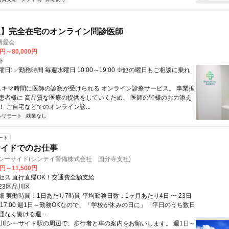
定】完全在宅のオンライン問診医師
博愛会
0円～80,000円
ト
日: ✅勤務時間 毎週水曜日 10:00～19:00 ※他の曜日もご相談に乗れ
 スキマ時間に医師の診察が受けられる オンライン診療サービス。 事業拡
患者様に 高品質な医療の提供をしていくため、 医師の皆様のお力添え
 ご自宅などでのオンライン診...
ルリモート
残業なし
ート
サイドでのお仕事
シーサイド(シンテイ警備株式会社 国分寺支社)
0円～11,500円
セス 直行直帰OK！交通費全額支給
23区品川区
 実働時間：1日あたり7時間 平均勤務日数：1ヶ月あたり4日 〜 23日
0～17:00 週1日～勤務OKなので、「学校が休みの日に」「平日のうち数日
なく働ける週...
品川シーサイド駅の周辺で、歩行者と車の案内をお願いします。 週1日～