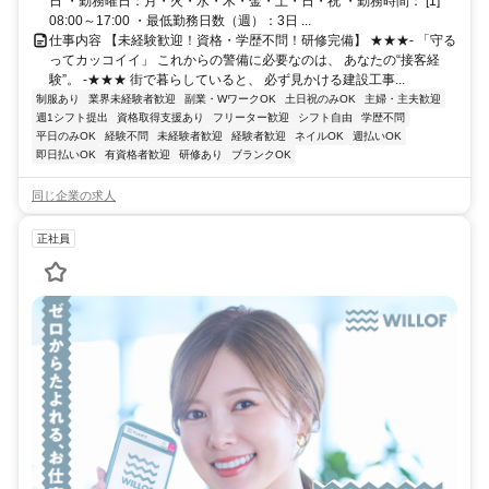
日 ・勤務曜日：月・火・水・木・金・土・日・祝 ・勤務時間： [1]
08:00～17:00 ・最低勤務日数（週）：3日 ...
仕事内容 【未経験歓迎！資格・学歴不問！研修完備】 ★★★- 「守る
ってカッコイイ」 これからの警備に必要なのは、 あなたの“接客経
験”。 -★★★ 街で暮らしていると、 必ず見かける建設工事...
制服あり
業界未経験者歓迎
副業・WワークOK
土日祝のみOK
主婦・主夫歓迎
週1シフト提出
資格取得支援あり
フリーター歓迎
シフト自由
学歴不問
平日のみOK
経験不問
未経験者歓迎
経験者歓迎
ネイルOK
週払いOK
即日払いOK
有資格者歓迎
研修あり
ブランクOK
同じ企業の求人
正社員