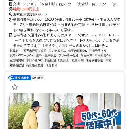
交通・アクセス 「立会川駅」徒歩9分、「大森駅」徒歩11分、「大井
町駅」徒歩19分
時給1,500円以上
東京都東京23区品川区
勤務時間詳細 9:00～15:00 (実働5時間30分/休憩30分) ＊平日のみ/週3
日～OK ＊勤務開始日要相談 ＊扶養内勤務可能 ＊｢学校行事で｣ ｢子ど
もの急な風邪｣などの お休みにも柔軟...
仕事内容 ＼夏休み明け9月からのスタートです／ -＜＜ ＰＯＩＮＴ ＞
＞- ＊子どもを笑顔にできるお仕事です＊ 【やりがい◎】子どもの成
長を食で支えます 【働きやすさ◎】平日のみOK！土日休み ...
制服あり
業界未経験者歓迎
ランチタイム
扶養内勤務OK
社員登用あり
副業・WワークOK
主婦・主夫歓迎
フリーター歓迎
学歴不問
即日勤務OK
固定時間制
平日のみOK
学生歓迎
転勤なし
経験不問
未経験者歓迎
午前
経験者歓迎
有資格者歓迎
研修あり
契約社員