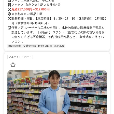
徒歩5分
タマチ工業株式会社 本社工場
アクセス: 京急立会川駅より徒歩4分
月給217,000円～317,000円
東京都東京23区品川区
勤務時間・曜日: 【就業時間】 8：30～17：30 【休憩時間】 1時間15
分（実労働時間7時間45分）
仕事内容: レーザー加工機を使用し、比較的微細な医療機器用部品を
製造しています。 【部品例】 ステント（血管などの体の管状部分を
内側から広げる医療機器）や内視鏡用部品など。 製造過程に伴うパ
ソコン...
固定時間制
交通費支給
駅近5分以内
昇給あり
アルバイト・パート