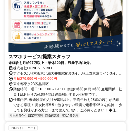
スマホサービス|提案スタッフ
未経験も月給27万以上・年休120日。残業平均10分。
株式会社HONEST STAFF
アクセス: JR京浜東北線大井町駅徒歩3分。JR上野東京ライン3分。り
んかい線徒歩3分。
月給270,000円～500,000円
東京都東京23区品川区
勤務時間・曜日: 10：00～19：00 実働8時間 休憩1時間 雇用関係：社
員 1日あたりの残業時間は退勤対応する5分程度です。
仕事内容: 未経験者の入社が8割以上。平均年齢も28歳の若手が活躍
できる環境！ 男女比率5:5！働きやすい環境で定着率95％を維持！ 少
しでも興味がある方は下まで読んで頂き、ご応募ください！ ◆仕...
即日勤務OK
固定時間制
交通費支給
駅近5分以内
アルバイト・パート