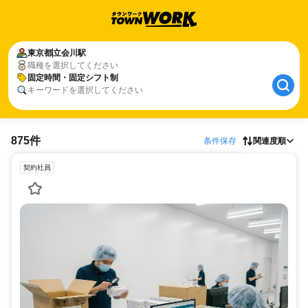
東京都
立会川駅
職種を選択してください
固定時間・固定シフト制
キーワードを選択してください
875件
条件保存
関連度順
契約社員