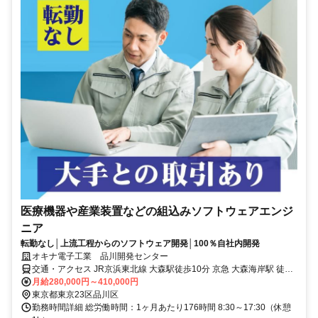
医療機器や産業装置などの組込みソフトウェアエンジ
ニア
転勤なし│上流工程からのソフトウェア開発│100％自社内開発
オキナ電子工業 品川開発センター
交通・アクセス JR京浜東北線 大森駅徒歩10分 京急 大森海岸駅 徒歩
10分
月給280,000円～410,000円
東京都東京23区品川区
勤務時間詳細 総労働時間：1ヶ月あたり176時間 8:30～17:30（休憩