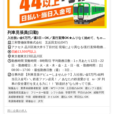
列車見張員(日勤)
入社祝い金5万円／週3日～OK／直行直帰OK★ムリなく始めて、ちゃん
と稼げる警備。
三和警備保障株式会社 五反田支社(047)
アクセス 品川区南大井５丁目付近 現場により異なる/直行直帰/勤務地
相談可 ■電話面接■来社不要■即日勤務
日給13,500円以上
東京都東京23区品川区
勤務時間 実働時間：8時間/日 平均勤務日数：1ヶ月あたり12日～22
日 ・勤務曜日：月・火・水・木・金・土・日・祝 ・勤務時間： [1]
08:00～17:00 ・最低勤務日数（週）：3日 ...
仕事内容 【列車見張デビューしませんか？】入社祝い金5万円♪給料
当日入金可♪ ＼ 鉄道ファン必見！ ／ あなたの鉄道愛が ((ゝω・)9’ 列
車の安全運行を支える力に！！ ”鉄道好き”なら持ってて損...
制服あり
業界未経験者歓迎
副業・WワークOK
土日祝のみOK
週1シフト提出
資格取得支援あり
フリーター歓迎
シフト自由
学歴不問
平日のみOK
経験不問
未経験者歓迎
午前
経験者歓迎
ネイルOK
週払いOK
即日払いOK
有資格者歓迎
研修あり
夕方
同じ企業の求人