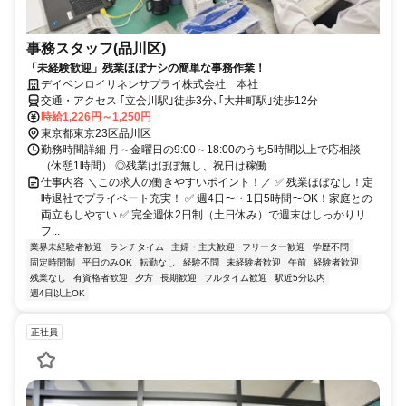
事務スタッフ(品川区)
「未経験歓迎」残業ほぼナシの簡単な事務作業！
デイベンロイリネンサプライ株式会社 本社
交通・アクセス ｢立会川駅｣徒歩3分､｢大井町駅｣徒歩12分
時給1,226円～1,250円
東京都東京23区品川区
勤務時間詳細 月～金曜日の9:00～18:00のうち5時間以上で応相談
（休憩1時間） ◎残業はほぼ無し、祝日は稼働
仕事内容 ＼この求人の働きやすいポイント！／ ✅ 残業ほぼなし！定
時退社でプライベート充実！ ✅ 週4日〜・1日5時間〜OK！家庭との
両立もしやすい ✅ 完全週休2日制（土日休み）で週末はしっかりリ
フ...
業界未経験者歓迎
ランチタイム
主婦・主夫歓迎
フリーター歓迎
学歴不問
固定時間制
平日のみOK
転勤なし
経験不問
未経験者歓迎
午前
経験者歓迎
残業なし
有資格者歓迎
夕方
長期歓迎
フルタイム歓迎
駅近5分以内
週4日以上OK
正社員