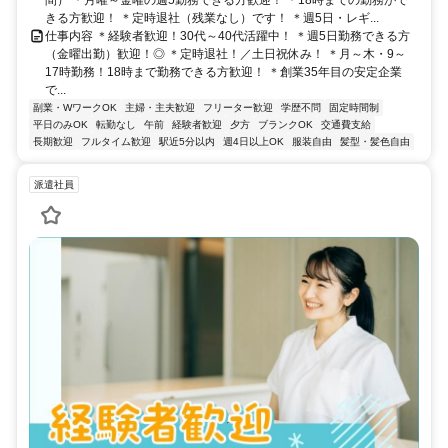
きる方歓迎！ ＊定時退社（残業なし）です！ ＊週5日・レギ...
仕事内容 ＊経験者歓迎！30代～40代活躍中！ ＊週5日勤務できる方
（金曜出勤）歓迎！◎ ＊定時退社！／土日祝休み！ ＊月～木・9～
17時勤務！18時まで勤務できる方歓迎！ ＊創業35年目の安定企業
で...
副業・WワークOK
主婦・主夫歓迎
フリーター歓迎
学歴不問
固定時間制
平日のみOK
転勤なし
午前
経験者歓迎
夕方
ブランクOK
交通費支給
長期歓迎
フルタイム歓迎
駅近5分以内
週4日以上OK
服装自由
髪型・髪色自由
派遣社員