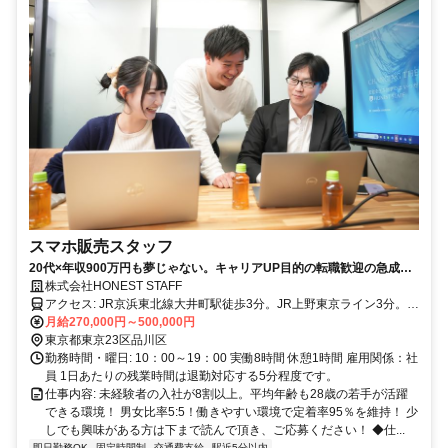
スマホ販売スタッフ
20代×年収900万円も夢じゃない。キャリアUP目的の転職歓迎の急成長
企業の当社です。
株式会社HONEST STAFF
アクセス: JR京浜東北線大井町駅徒歩3分。JR上野東京ライン3分。り
んかい線徒歩3分。
月給270,000円～500,000円
東京都東京23区品川区
勤務時間・曜日: 10：00～19：00 実働8時間 休憩1時間 雇用関係：社
員 1日あたりの残業時間は退勤対応する5分程度です。
仕事内容: 未経験者の入社が8割以上。平均年齢も28歳の若手が活躍
できる環境！ 男女比率5:5！働きやすい環境で定着率95％を維持！ 少
しでも興味がある方は下まで読んで頂き、ご応募ください！ ◆仕...
即日勤務OK
固定時間制
交通費支給
駅近5分以内