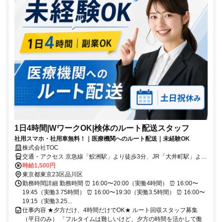
1日4時間|WワークOK|検体のルート配送スタッフ
社用スマホ・社用車無料！｜医療機関へのルート配送｜未経験OK
株式会社TOC
交通・アクセス 京急線「鮫洲駅」より徒歩3分、JR「大井町駅」より
徒歩8分、
時給1,500円
東京都東京23区品川区
勤務時間詳細 勤務時間 ⏰ 16:00〜20:00（実働4時間） ⏰ 16:00〜
19:45（実働3.75時間） ⏰ 16:00〜19:30（実働3.5時間） ⏰ 16:00〜
19:15（実働3.25...
仕事内容 ★夕方だけ、4時間だけでOK★ ルート回収スタッフ募集
（平日のみ） 「フルタイムは難しいけど、夕方の時間を活かして働