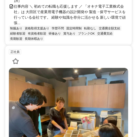
1h）
仕事内容 ＼ 初めての転職も応援します ／ 「オキナ電子工業株式会
社」は 大田区で産業用電子機器の設計開発や 製造・保守サービスを
行っている会社です。 経験や知識を存分に活かせる 新しい環境で頑
張...
制服あり
資格取得支援あり
学歴不問
固定時間制
転勤なし
交通費全額支給
経験者歓迎
有資格者歓迎
研修あり
賞与あり
ブランクOK
交通費支給
長期歓迎
長期休暇あり
正社員