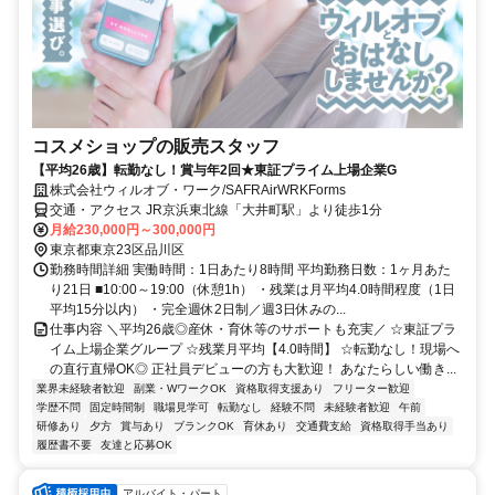
コスメショップの販売スタッフ
【平均26歳】転勤なし！賞与年2回★東証プライム上場企業G
株式会社ウィルオブ・ワーク/SAFRAirWRKForms
交通・アクセス JR京浜東北線「大井町駅」より徒歩1分
月給230,000円～300,000円
東京都東京23区品川区
勤務時間詳細 実働時間：1日あたり8時間 平均勤務日数：1ヶ月あた
り21日 ■10:00～19:00（休憩1h） ・残業は月平均4.0時間程度（1日
平均15分以内） ・完全週休2日制／週3日休みの...
仕事内容 ＼平均26歳◎産休・育休等のサポートも充実／ ☆東証プラ
イム上場企業グループ ☆残業月平均【4.0時間】 ☆転勤なし！現場へ
の直行直帰OK◎ 正社員デビューの方も大歓迎！ あなたらしい働き...
業界未経験者歓迎
副業・WワークOK
資格取得支援あり
フリーター歓迎
学歴不問
固定時間制
職場見学可
転勤なし
経験不問
未経験者歓迎
午前
研修あり
夕方
賞与あり
ブランクOK
育休あり
交通費支給
資格取得手当あり
履歴書不要
友達と応募OK
アルバイト・パート