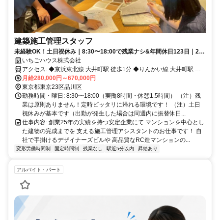
建築施工管理スタッフ
未経験OK！土日祝休み｜8:30〜18:00で残業ナシ&年間休日123日｜20
代〜30代の女性メンバーも多数活躍中！
いちごハウス株式会社
アクセス: ◆京浜東北線 大井町駅 徒歩1分 ◆りんかい線 大井町駅 徒
歩1分 ◆東急大井町線 大井町駅 徒歩1分 ◆東急大井町線 下神明駅 徒
月給280,000円～670,000円
歩10分 ◆京急本線 鮫洲駅 徒歩10分
東京都東京23区品川区
勤務時間・曜日: 8:30〜18:00（実働8時間・休憩1.5時間） （注）残
業は原則ありません！定時ピッタリに帰れる環境です！ （注）土日
祝休みが基本です（出勤が発生した場合は同週内に振替休日...
仕事内容: 創業25年の実績を持つ安定企業にて マンションを中心とし
た建物の完成までを 支える施工管理アシスタントのお仕事です！ 自
社で手掛けるデザイナーズビルや 高品質なRC造マンションの...
変形労働時間制
固定時間制
残業なし
駅近5分以内
昇給あり
アルバイト・パート