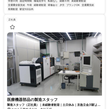
学歴不問
固定時間制
職場見学可
転勤なし
経験不問
未経験者歓迎
交通費全額支給
午前
経験者歓迎
研修あり
夕方
ブランクOK
交通費支給
長期歓迎
駅近5分以内
正社員
医療機器部品の製造スタッフ
製造スタッフ（正社員）｜未経験者歓迎｜土日休み｜京急立会川駅より