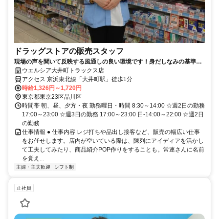
ドラッグストアの販売スタッフ
現場の声を聞いて反映する風通しの良い環境です！身だしなみの基準を
大幅に緩和しました！
ウエルシア大井町トラックス店
アクセス 京浜東北線「大井町駅」徒歩1分
時給1,326円～1,720円
東京都東京23区品川区
時間帯 朝、昼、夕方・夜 勤務曜日・時間 8:30～14:00 ☆週2日の勤務
17:00～23:00 ☆週3日の勤務 17:00～23:00 日-14:00～22:00 ☆週2日
の勤務
仕事情報 ● 仕事内容 レジ打ちや品出し接客など、販売の幅広い仕事
をお任せします。店内が空いている際は、陳列にアイディアを活かし
て工夫してみたり、商品紹介POP作りをすることも。常連さんに名前
を覚え...
主婦・主夫歓迎
シフト制
正社員