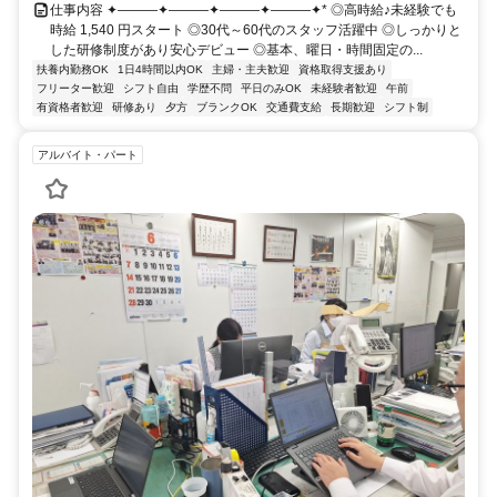
仕事内容 ✦———✦———✦———✦———✦* ◎高時給♪未経験でも
時給 1,540 円スタート ◎30代～60代のスタッフ活躍中 ◎しっかりと
した研修制度があり安心デビュー ◎基本、曜日・時間固定の...
扶養内勤務OK
1日4時間以内OK
主婦・主夫歓迎
資格取得支援あり
フリーター歓迎
シフト自由
学歴不問
平日のみOK
未経験者歓迎
午前
有資格者歓迎
研修あり
夕方
ブランクOK
交通費支給
長期歓迎
シフト制
アルバイト・パート