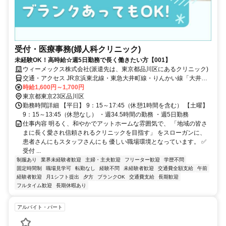
受付・医療事務(婦人科クリニック)
未経験OK！高時給☆週5日勤務で長く働きたい方【001】
ウィーメックス株式会社(派遣先は、東京都品川区にあるクリニック)
交通・アクセス JR京浜東北線・東急大井町線・りんかい線「大井町
駅」から 徒歩8分
時給1,600円～1,700円
東京都東京23区品川区
勤務時間詳細 【平日】 9：15～17:45（休憩1時間を含む） 【土曜】
9：15～13:45（休憩なし） ・週34.5時間の勤務 ・週5日勤務
仕事内容 明るく、和やかでアットホームな雰囲気で、 「地域の皆さ
まに長く愛され信頼されるクリニックを目指す」 をスローガンに、
患者さんにもスタッフさんにも 優しい職場環境となっています。 ✅
受付 ...
制服あり
業界未経験者歓迎
主婦・主夫歓迎
フリーター歓迎
学歴不問
固定時間制
職場見学可
転勤なし
経験不問
未経験者歓迎
交通費全額支給
午前
経験者歓迎
月1シフト提出
夕方
ブランクOK
交通費支給
長期歓迎
フルタイム歓迎
長期休暇あり
アルバイト・パート