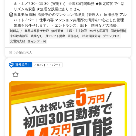
金・土／7:30～15:30（実働7h） ※週35時間勤務 ★固定時間で生活
リズムも安定 ★無理な残業はありません
募集要項 職種 清掃中心のマンション管理員（管理人） 雇用形態 アル
バイト / パート 仕事内容 マンション共用部の清掃を中心とした管理
業務をお任せします。 ・エントランス、廊下、階段などの清掃...
制服あり
業界未経験者歓迎
無料研修
主婦・主夫歓迎
60代も応募可
固定時間制
未経験者歓迎
残業なし
月1シフト提出
研修あり
社会保険完備
ブランクOK
交通費支給
固定シフト制
同じ企業の求人
アルバイト・パート