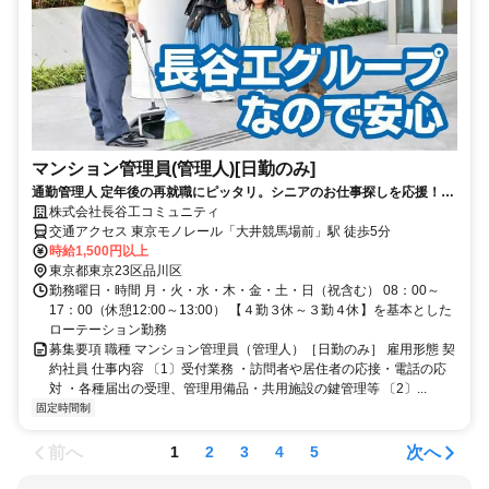
マンション管理員(管理人)[日勤のみ]
通勤管理人 定年後の再就職にピッタリ。シニアのお仕事探しを応援！50
代、60代、シニア世代活躍中！
株式会社長谷工コミュニティ
交通アクセス 東京モノレール「大井競馬場前」駅 徒歩5分
時給1,500円以上
東京都東京23区品川区
勤務曜日・時間 月・火・水・木・金・土・日（祝含む） 08：00～
17：00（休憩12:00～13:00） 【４勤３休～３勤４休】を基本とした
ローテーション勤務
募集要項 職種 マンション管理員（管理人）［日勤のみ］ 雇用形態 契
約社員 仕事内容 〔1〕受付業務 ・訪問者や居住者の応接・電話の応
対 ・各種届出の受理、管理用備品・共用施設の鍵管理等 〔2〕...
固定時間制
前へ
次へ
1
2
3
4
5