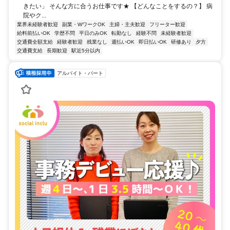
きたい」 そんな方に合うお仕事です★ 【どんなことをするの？】 病
院やク...
業界未経験者歓迎
副業・WワークOK
主婦・主夫歓迎
フリーター歓迎
給料前払いOK
学歴不問
平日のみOK
転勤なし
経験不問
未経験者歓迎
交通費全額支給
経験者歓迎
残業なし
週払いOK
即日払いOK
研修あり
夕方
交通費支給
長期歓迎
駅近5分以内
アルバイト・パート