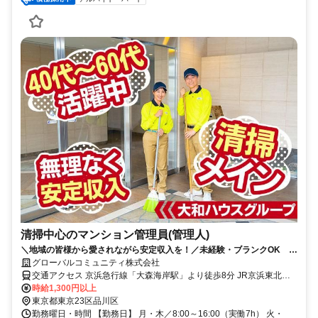
清掃中心のマンション管理員(管理人)
＼地域の皆様から愛されながら安定収入を！／未経験・ブランクOK 研
修制度充実 幅広い世代の男女活躍中
グローバルコミュニティ株式会社
交通アクセス 京浜急行線「大森海岸駅」より徒歩8分 JR京浜東北線
「大森駅」より徒歩9分
時給1,300円以上
東京都東京23区品川区
勤務曜日・時間 【勤務日】 月・木／8:00～16:00（実働7h） 火・