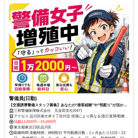
警備員(日勤)
【交通誘導警備スタッフ募集】あなたの“接客経験”や“気配り”が活かせ
ます！
三和警備保障株式会社 五反田支社(047)
アクセス 品川区南大井５丁目付近 現場により異なる/直行直帰/勤務地
相談可 ■電話面接■来社不要■即日勤務
日給12,000円～15,400円
東京都東京23区品川区
勤務時間 実働時間：8時間/日 平均勤務日数：1ヶ月あたり12日～22