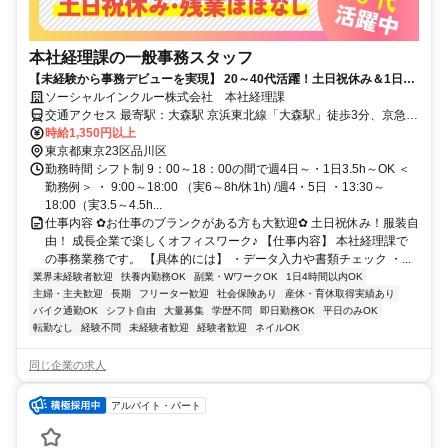
本社経理課の一般事務スタッフ
【未経験から事務デビューを実現】 20～40代活躍！土日祝休み＆1日
3.5h～OK！服装自由◎
ソーシャルインクルー株式会社 本社経理課
交通アクセス 最寄駅：大森駅 京浜東北線「大森駅」徒歩3分、京急本
線「大森海岸駅」徒歩7分 【アクセス便利！】 大森（東京都）駅3分
時給1,350円以上
大森海岸駅7分 立会川駅19分 平和島駅21分 西大井駅26分 大井競馬場
東京都東京23区品川区
前駅27分 馬込駅28分 大井町駅26分 大森町駅27分 鮫洲駅30分
勤務時間 シフト制 9：00～18：00の間で週4日～・1日3.5h～OK ＜
勤務例＞ ・ 9:00～18:00 （実6～8h/休1h) /週4・5日 ・13:30～
18:00（実3.5～4.5h...
仕事内容 ✿お仕事のブランクがある方も大歓迎✿ 土日祝休み！服装自
由！ 成長企業で楽しくオフィスワーク♪ 【仕事内容】 本社経理課で
の事務業務です。 【具体的には】 ・データ入力や書類チェック ・...
業界未経験者歓迎
扶養内勤務OK
副業・WワークOK
1日4時間以内OK
主婦・主夫歓迎
長期
フリーター歓迎
社会保険あり
産休・育休取得実績あり
バイク通勤OK
シフト自由
大量募集
学歴不問
即日勤務OK
平日のみOK
転勤なし
経験不問
未経験者歓迎
経験者歓迎
ネイルOK
同じ企業の求人
アルバイト・パート