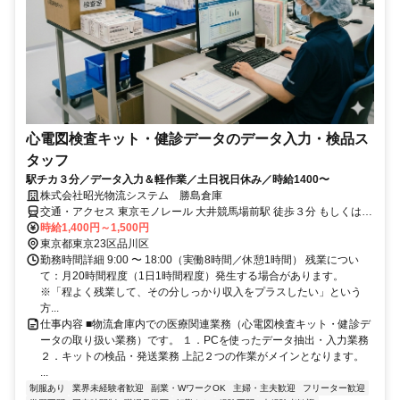
心電図検査キット・健診データのデータ入力・検品ス
タッフ
駅チカ３分／データ入力＆軽作業／土日祝日休み／時給1400〜
株式会社昭光物流システム 勝島倉庫
交通・アクセス 東京モノレール 大井競馬場前駅 徒歩３分 もしくは
京急本線 立会川駅 徒歩１０分
時給1,400円～1,500円
東京都東京23区品川区
勤務時間詳細 9:00 〜 18:00（実働8時間／休憩1時間） 残業につい
て：月20時間程度（1日1時間程度）発生する場合があります。
※「程よく残業して、その分しっかり収入をプラスしたい」という
方...
仕事内容 ■物流倉庫内での医療関連業務（心電図検査キット・健診デ
ータの取り扱い業務）です。 １．PCを使ったデータ抽出・入力業務
２．キットの検品・発送業務 上記２つの作業がメインとなります。
...
制服あり
業界未経験者歓迎
副業・WワークOK
主婦・主夫歓迎
フリーター歓迎