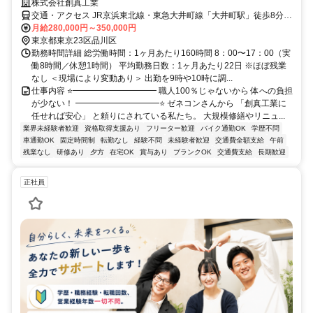
株式会社創真工業
交通・アクセス JR京浜東北線・東急大井町線「大井町駅」徒歩8分、
JR横須賀線・JR湘南新宿ライン・相鉄・JR直通線「西大井駅」徒歩
月給280,000円～350,000円
10分
東京都東京23区品川区
勤務時間詳細 総労働時間：1ヶ月あたり160時間 8：00〜17：00（実
働8時間／休憩1時間） 平均勤務日数：1ヶ月あたり22日 ※ほぼ残業
なし ＜現場により変動あり＞ 出勤を9時や10時に調...
仕事内容 ⭐━━━━━━━━━━ 職人100％じゃないから 体への負担
が少ない！ ━━━━━━━━━━⭐ ゼネコンさんから 「創真工業に
任せれば安心」 と頼りにされている私たち。 大規模修繕やリニュ...
業界未経験者歓迎
資格取得支援あり
フリーター歓迎
バイク通勤OK
学歴不問
車通勤OK
固定時間制
転勤なし
経験不問
未経験者歓迎
交通費全額支給
午前
残業なし
研修あり
夕方
在宅OK
賞与あり
ブランクOK
交通費支給
長期歓迎
正社員