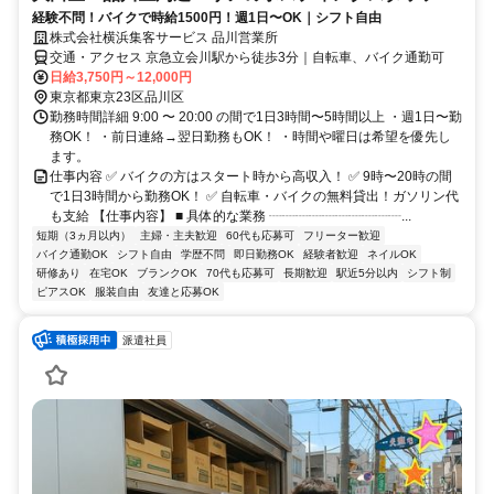
経験不問！バイクで時給1500円！週1日〜OK｜シフト自由
株式会社横浜集客サービス 品川営業所
交通・アクセス 京急立会川駅から徒歩3分｜自転車、バイク通勤可
日給3,750円～12,000円
東京都東京23区品川区
勤務時間詳細 9:00 〜 20:00 の間で1日3時間〜5時間以上 ・週1日〜勤
務OK！ ・前日連絡→翌日勤務もOK！ ・時間や曜日は希望を優先し
ます。
仕事内容 ✅ バイクの方はスタート時から高収入！ ✅ 9時〜20時の間
で1日3時間から勤務OK！ ✅ 自転車・バイクの無料貸出！ガソリン代
も支給 【仕事内容】 ■ 具体的な業務 ┈┈┈┈┈┈┈┈┈┈...
短期（3ヵ月以内）
主婦・主夫歓迎
60代も応募可
フリーター歓迎
バイク通勤OK
シフト自由
学歴不問
即日勤務OK
経験者歓迎
ネイルOK
研修あり
在宅OK
ブランクOK
70代も応募可
長期歓迎
駅近5分以内
シフト制
ピアスOK
服装自由
友達と応募OK
派遣社員