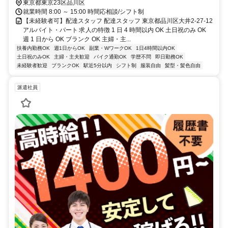
東京都東京23区品川区
就業時間 8:00 ～ 15:00 時間応相談/シフト制
【未経験者可】配達スタッフ 配達スタッフ 東京都品川区大井2-27-12
アルバイト・パート 求人の特徴 1 日 4 時間以内 OK 土日祝のみ OK
週 1 日から OK ブランク OK 主婦・主...
扶養内勤務OK
週1日からOK
副業・WワークOK
1日4時間以内OK
土日祝のみOK
主婦・主夫歓迎
バイク通勤OK
学歴不問
即日勤務OK
未経験者歓迎
ブランクOK
駅近5分以内
シフト制
服装自由
髪型・髪色自由
派遣社員