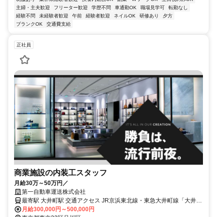
主婦・主夫歓迎
フリーター歓迎
学歴不問
車通勤OK
職場見学可
転勤なし
経験不問
未経験者歓迎
午前
経験者歓迎
ネイルOK
研修あり
夕方
ブランクOK
交通費支給
正社員
商業施設の内装工スタッフ
月給30万～50万円／
第一自動車運送株式会社
最寄駅 大井町駅 交通アクセス JR京浜東北線・東急大井町線「大井町
駅」より徒歩2分 ※現場はほとんどが都内です。 たまに御殿場の商業
月給300,000円～500,000円