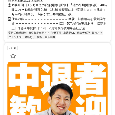
施設なども担当。 ★直行直帰OK ★現場によって車通勤OK ※全国出
東京都東京23区品川区
張あり └期間：1日～数ヶ月までさまざま └出張先の名物・名産品な
勤務時間 【1ヶ月単位の変形労働時間制】 └週の平均労働時間：40時
間以内 ▼勤務時間例 9:30～18:30 ※現場により変動します ※残業：
どを楽しめる！ └宿泊費・食事代、交通費すべて支給！
月平均20時間以下 └多くて15時間程度、少...
仕事内容 ＝＝＝＝＝＝＝＝＝＝＝＝＝＝ 経験・前職給与を最大限考
慮 ＝＝＝＝＝＝＝＝＝＝＝＝＝＝ ☑︎3～5万の昇給実績あり！ ☑︎基本
土日休み＆年間休日119日 ☑︎資格取得費用を会社が全...
変形労働時間制
資格取得支援あり
学歴不問
車通勤OK
経験者歓迎
賞与あり
ブランクOK
昇給あり
髪型・髪色自由
正社員