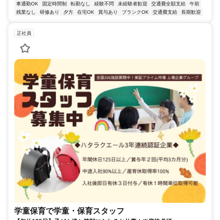
車通勤OK
固定時間制
転勤なし
経験不問
未経験者歓迎
交通費全額支給
午前
残業なし
研修あり
夕方
在宅OK
賞与あり
ブランクOK
交通費支給
長期歓迎
正社員
学童保育で学童・保育スタッフ