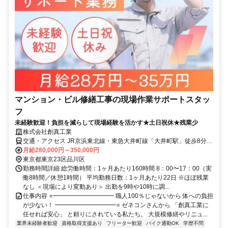
マンション・ビル修繕工事の現場作業サポートスタッ
フ
未経験歓迎！負担を減らして現場経験を活かす★土日祝休★残業少
株式会社創真工業
交通・アクセス JR京浜東北線・東急大井町線「大井町駅」徒歩8分、
JR横須賀線・JR湘南新宿ライン・相鉄・JR直通線「西大井駅」徒歩
月給280,000円～350,000円
10分
東京都東京23区品川区
勤務時間詳細 総労働時間：1ヶ月あたり160時間 8：00〜17：00（実
働8時間／休憩1時間） 平均勤務日数：1ヶ月あたり22日 ※ほぼ残業
なし ＜現場により変動あり＞ 出勤を9時や10時に調...
仕事内容 ⭐━━━━━━━━━━ 職人100％じゃないから 体への負担
が少ない！ ━━━━━━━━━━⭐ ゼネコンさんから 「創真工業に
任せれば安心」 と頼りにされている私たち。 大規模修繕やリニュ...
業界未経験者歓迎
資格取得支援あり
フリーター歓迎
バイク通勤OK
学歴不問