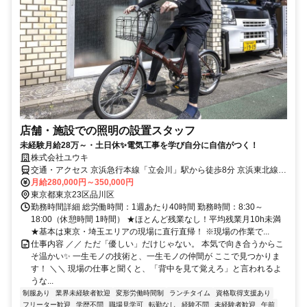
店舗・施設での照明の設置スタッフ
未経験月給28万～・土日休✨電気工事を学び自分に自信がつく！
株式会社ユウキ
交通・アクセス 京浜急行本線「立会川」駅から徒歩8分 京浜東北線
「大森」駅から徒歩14分
月給280,000円～350,000円
東京都東京23区品川区
勤務時間詳細 総労働時間：1週あたり40時間 勤務時間：8:30～
18:00（休憩時間 1時間） ★ほとんど残業なし！平均残業月10h未満
★基本は東京・埼玉エリアの現場に直行直帰！ ※現場の作業で...
仕事内容 ／／ ただ「優しい」だけじゃない。 本気で向き合うからこ
そ温かい✨ 一生モノの技術と、一生モノの仲間が ここで見つかりま
す！ ＼＼ 現場の仕事と聞くと、「背中を見て覚えろ」と言われるよ
うな...
制服あり
業界未経験者歓迎
変形労働時間制
ランチタイム
資格取得支援あり
フリーター歓迎
学歴不問
職場見学可
転勤なし
経験不問
未経験者歓迎
午前