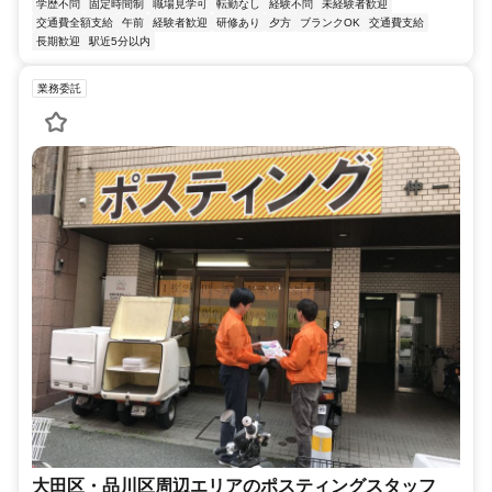
学歴不問
固定時間制
職場見学可
転勤なし
経験不問
未経験者歓迎
交通費全額支給
午前
経験者歓迎
研修あり
夕方
ブランクOK
交通費支給
長期歓迎
駅近5分以内
業務委託
大田区・品川区周辺エリアのポスティングスタッフ