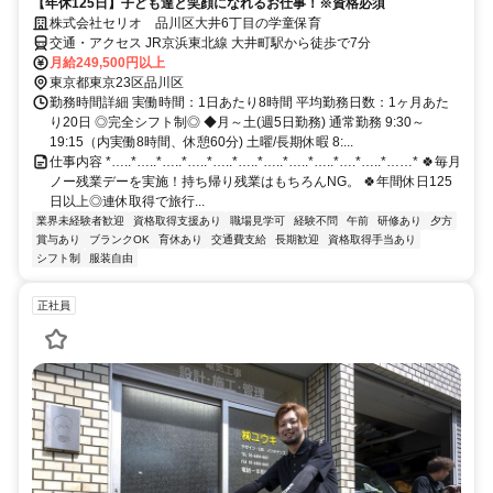
【年休125日】子ども達と笑顔になれるお仕事！※資格必須
株式会社セリオ 品川区大井6丁目の学童保育
交通・アクセス JR京浜東北線 大井町駅から徒歩で7分
月給249,500円以上
東京都東京23区品川区
勤務時間詳細 実働時間：1日あたり8時間 平均勤務日数：1ヶ月あた
り20日 ◎完全シフト制◎ ◆月～土(週5日勤務) 通常勤務 9:30～
19:15（内実働8時間、休憩60分) 土曜/長期休暇 8:...
仕事内容 *…..*…..*…..*…..*…..*…..*…..*…..*…..*….*…..*……* 🍀毎月
ノー残業デーを実施！持ち帰り残業はもちろんNG。 🍀年間休日125
日以上◎連休取得で旅行...
業界未経験者歓迎
資格取得支援あり
職場見学可
経験不問
午前
研修あり
夕方
賞与あり
ブランクOK
育休あり
交通費支給
長期歓迎
資格取得手当あり
シフト制
服装自由
正社員