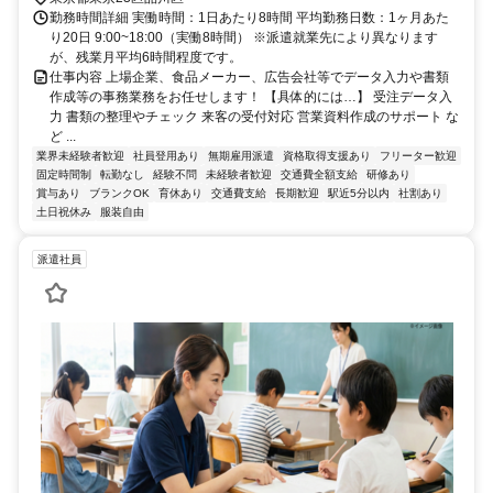
勤務時間詳細 実働時間：1日あたり8時間 平均勤務日数：1ヶ月あた
り20日 9:00~18:00（実働8時間） ※派遣就業先により異なります
が、残業月平均6時間程度です。
仕事内容 上場企業、食品メーカー、広告会社等でデータ入力や書類
作成等の事務業務をお任せします！ 【具体的には…】 受注データ入
力 書類の整理やチェック 来客の受付対応 営業資料作成のサポート な
ど ...
業界未経験者歓迎
社員登用あり
無期雇用派遣
資格取得支援あり
フリーター歓迎
固定時間制
転勤なし
経験不問
未経験者歓迎
交通費全額支給
研修あり
賞与あり
ブランクOK
育休あり
交通費支給
長期歓迎
駅近5分以内
社割あり
土日祝休み
服装自由
派遣社員