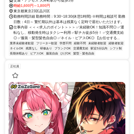
交通・アクセス 大井町駅から徒歩5分
時給1,600円～1,800円
東京都東京23区品川区
勤務時間詳細 勤務時間：9:30~18:30(休憩1時間) ※時間は相談可 勤務
日数：4日～ 繁忙期以外は基本は残業なく定時で退社いただけます。
仕事内容 ＜＜＜求人のポイント＞＞＞ ✅未経験OK！知識不問◎ ✅運
転なし、移動発生時はタクシー利用 ✅駅チカ徒歩5分！ ✅交通費支給
◎ ✅服装・髪型髪色自由◎ ✅ネイル・ピアスOK◎ 【お任せする...
業界未経験者歓迎
フリーター歓迎
学歴不問
経験不問
未経験者歓迎
経験者歓迎
ネイルOK
残業なし
研修あり
ブランクOK
交通費支給
駅近5分以内
シフト制
長期休暇あり
ピアスOK
服装自由
ひげOK
髪型・髪色自由
正社員