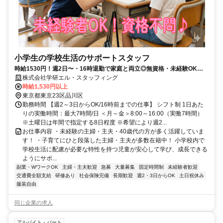
小学生の学校生活のサポートスタッフ
時給1530円！週2日〜・16時退勤で家庭と両立◎無資格・未経験OK！
品川区の小学校で授業の補助スタッフ
株式会社学研エル・スタッフィング
時給1,530円以上
東京都東京23区品川区
勤務時間 【週2～3日からOK/16時前までの仕事】 シフト制 1日あた
りの実働時間：最大7時間/日 ＜月～金＞8:00～16:00（実働7時間）
※土曜日は年間で指定する8日程度 ※希望により週2...
お仕事内容 ・未経験の主婦・主夫・40歳代の方が多く活躍していま
す！ ・子育てにひと段落した主婦・主夫が多数在籍中！ 小学校内で
学校生活に配慮が必要な特性を持つ児童が安心して学び、成長できる
ようにサポ...
副業・WワークOK
主婦・主夫歓迎
急募
大量募集
固定時間制
未経験者歓迎
交通費全額支給
研修あり
社会保険完備
長期歓迎
週2・3日からOK
土日祝休み
服装自由
同じ企業の求人
アルバイト・パート