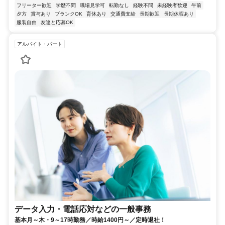
フリーター歓迎
学歴不問
職場見学可
転勤なし
経験不問
未経験者歓迎
午前
夕方
賞与あり
ブランクOK
育休あり
交通費支給
長期歓迎
長期休暇あり
服装自由
友達と応募OK
アルバイト・パート
データ入力・電話応対などの一般事務
基本月～木・9～17時勤務／時給1400円～／定時退社！