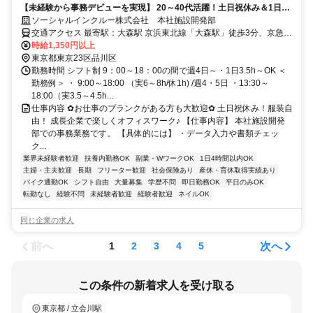
【未経験から事務デビューを実現】 20～40代活躍！土日祝休み＆1日
3.5h～OK！服装自由◎
ソーシャルインクルー株式会社 本社施設開発部
交通アクセス 最寄駅：大森駅 京浜東北線「大森駅」徒歩3分、京急本
線「大森海岸駅」徒歩7分 【アクセス便利！】 大森（東京都）駅3分
時給1,350円以上
大森海岸駅7分 立会川駅19分 平和島駅21分 西大井駅26分 大井競馬場
東京都東京23区品川区
前駅27分 馬込駅28分 大井町駅26分 大森町駅27分 鮫洲駅30分
勤務時間 シフト制 9：00～18：00の間で週4日～・1日3.5h～OK ＜
勤務例＞ ・ 9:00～18:00 （実6～8h/休1h) /週4・5日 ・13:30～
18:00（実3.5～4.5h...
仕事内容 ✿お仕事のブランクがある方も大歓迎✿ 土日祝休み！服装自
由！ 成長企業で楽しくオフィスワーク♪ 【仕事内容】 本社施設開発
部での事務業務です。 【具体的には】 ・データ入力や書類チェッ
ク...
業界未経験者歓迎
扶養内勤務OK
副業・WワークOK
1日4時間以内OK
主婦・主夫歓迎
長期
フリーター歓迎
社会保険あり
産休・育休取得実績あり
バイク通勤OK
シフト自由
大量募集
学歴不問
即日勤務OK
平日のみOK
転勤なし
経験不問
未経験者歓迎
経験者歓迎
ネイルOK
同じ企業の求人
前へ
次へ
1
2
3
4
5
この条件の新着求人を受け取る
東京都 / 立会川駅