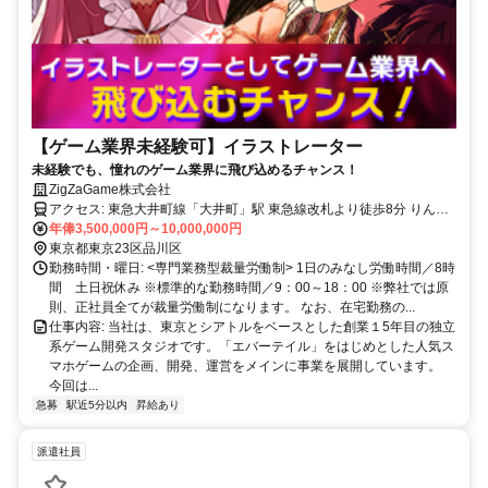
【ゲーム業界未経験可】イラストレーター
未経験でも、憧れのゲーム業界に飛び込めるチャンス！
ZigZaGame株式会社
アクセス: 東急大井町線「大井町」駅 東急線改札より徒歩8分 りんか
い線「大井町」駅 りんかい線改札より徒歩9分 京浜東北線「大井町」
年俸3,500,000円～10,000,000円
駅 JR中央改札より徒歩6分
東京都東京23区品川区
勤務時間・曜日: <専門業務型裁量労働制> 1日のみなし労働時間／8時
間 土日祝休み ※標準的な勤務時間／9：00～18：00 ※弊社では原
則、正社員全てが裁量労働制になります。 なお、在宅勤務の...
仕事内容: 当社は、東京とシアトルをベースとした創業１5年目の独立
系ゲーム開発スタジオです。「エバーテイル」をはじめとした人気ス
マホゲームの企画、開発、運営をメインに事業を展開しています。
今回は...
急募
駅近5分以内
昇給あり
派遣社員