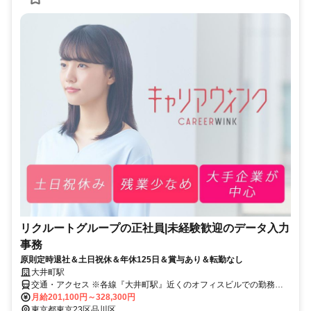
リクルートグループの正社員|未経験歓迎のデータ入力
事務
原則定時退社＆土日祝休＆年休125日＆賞与あり＆転勤なし
大井町駅
交通・アクセス ※各線『大井町駅』近くのオフィスビルでの勤務と
なります
月給201,100円～328,300円
東京都東京23区品川区