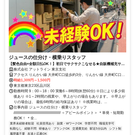
ジュースの仕分け・横乗りスタッフ
【髪色自由×全額日払OK！】初日でサクサクこなせる★自販機補充サポ
ート＜履歴書不要×WEB面談OK＞
株式会社 アットライン 東京支社
アクセス りんかい線 大井町C口徒歩約3分、りんかい線 大井町C口徒
歩約3分、りんかい線 大井町C口徒歩約3分
時給1,309円～1,500円
東京都東京23区品川区
勤務時間 9：00～18：00 実働6～8時間(休憩60分) ※日により多少前
後あり ※1～2時間の残業や、 早上がりの場合もあります。 ※早上が
りの場合は、 最低6時間の給与保証あり！ ※残業時は、...
仕事内容 ジュースの仕分け・横乗りスタッフ
//////////////////////////////////////////////////// ＜アピールポイント＞ ＊単発・短期勤
務OK！ ＊全...
業界未経験者歓迎
社員登用あり
副業・WワークOK
学歴不問
職場見学可
転勤なし
経験不問
研修あり
ブランクOK
交通費支給
駅近5分以内
シフト制
履歴書不要
友達と応募OK