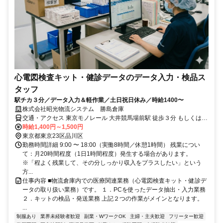
心電図検査キット・健診データのデータ入力・検品ス
タッフ
駅チカ３分／データ入力＆軽作業／土日祝日休み／時給1400〜
株式会社昭光物流システム 勝島倉庫
交通・アクセス 東京モノレール 大井競馬場前駅 徒歩３分 もしくは
京急本線 立会川駅 徒歩１０分
時給1,400円～1,500円
東京都東京23区品川区
勤務時間詳細 9:00 〜 18:00（実働8時間／休憩1時間） 残業につい
て：月20時間程度（1日1時間程度）発生する場合があります。
※「程よく残業して、その分しっかり収入をプラスしたい」という
方...
仕事内容 ■物流倉庫内での医療関連業務（心電図検査キット・健診デ
ータの取り扱い業務）です。 １．PCを使ったデータ抽出・入力業務
２．キットの検品・発送業務 上記２つの作業がメインとなります。
...
制服あり
業界未経験者歓迎
副業・WワークOK
主婦・主夫歓迎
フリーター歓迎