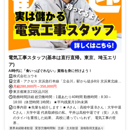
電気工事スタッフ(基本は直行直帰。東京、埼玉エリ
ア)
AI時代に「食いっぱぐれない」資格を身に付けよう！
株式会社ユウキ
交通・アクセス 京浜急行本線「立会川」駅から徒歩8分 京浜東北線
「大森」駅から徒歩14分
月給280,000円～350,000円
東京都東京23区品川区
勤務時間詳細 総労働時間：1週あたり40時間 勤務時間：8:30～
18:00（休憩時間 1時間） ★平均残業月10h未満
仕事内容 ★先輩を紹介します！★ Aさん：高校中退 Bさん：大学中退
Cさん：大学中退 代表取締役の私、平井は高校中退です（笑） 人生
のタイパを重視した結果、 高校に通っていられず、 電気工事の世
界...
業界未経験者歓迎
変形労働時間制
主婦・主夫歓迎
資格取得支援あり