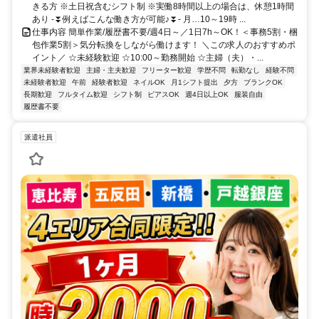
きる方 ※土日祝含むシフト制 ※実働8時間以上の場合は、休憩1時間
あり -⏬例えばこんな働き方が可能♪⏬- 月…10～19時 ...
仕事内容 簡単作業/履歴書不要/週4日～／1日7h～OK！＜事務5割・梱
包作業5割＞気分転換をしながら働けます！ ＼この求人のおすすめポ
イント／ ☆未経験歓迎 ☆10:00～勤務開始 ☆主婦（夫）・...
業界未経験者歓迎
主婦・主夫歓迎
フリーター歓迎
学歴不問
転勤なし
経験不問
未経験者歓迎
午前
経験者歓迎
ネイルOK
月1シフト提出
夕方
ブランクOK
長期歓迎
フルタイム歓迎
シフト制
ピアスOK
週4日以上OK
服装自由
履歴書不要
派遣社員