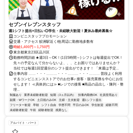
セブンイレブンスタッフ
週1シフト提出×日払い◎学生・未経験大歓迎！夏休み最終募集☆
コンビニスタッフプロモーション
交通・アクセス 鮫洲駅近く/他周辺に勤務地多数有
時給1,400円～1,750円
東京都東京23区品川区
勤務時間詳細 ★週3日～OK！(1日5時間～) シフトは毎週提出でOK！
先々の予定なんて分からないよ、、、とお困りではありませんか？
当社では毎週1回翌週分のシフト提出ができます！ 「来週は予定...
仕事内容 ……・・・………・・・………・・・……… 普段よく利用
するコンビニエンスストアでのお仕事♪ 接客・販売業務を中心にお任
せします！ ≪具体的には≫ ■レジでの接客 ■商品の品出し・陳列・整
理...
制服あり
業界未経験者歓迎
短期（3ヵ月以内）
扶養内勤務OK
社員登用あり
副業・WワークOK
土日祝のみOK
主婦・主夫歓迎
週1シフト提出
フリーター歓迎
早朝
シフト自由
学歴不問
平日のみOK
学生歓迎
経験不問
未経験者歓迎
午前
経験者歓迎
残業なし
アルバイト・パート