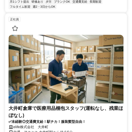
月1シフト提出
研修あり
夕方
ブランクOK
交通費支給
長期歓迎
フルタイム歓迎
週2・3日からOK
正社員
大井町倉庫で医療用品梱包スタッフ(運転なし、残業ほ
ぼなし)
✅未経験◎交通費支給！駅チカ！服装髪型自由！
elife株式会社 大井町