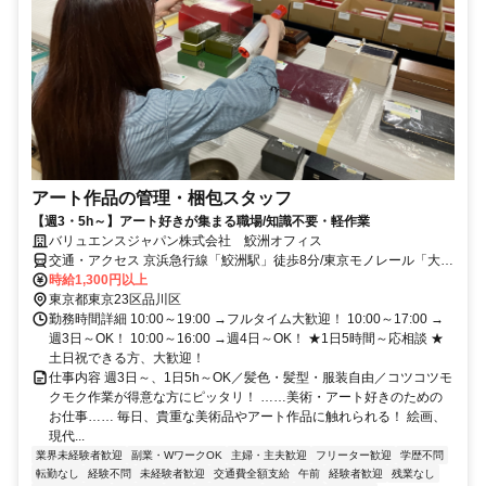
アート作品の管理・梱包スタッフ
【週3・5h～】アート好きが集まる職場/知識不要・軽作業
バリュエンスジャパン株式会社 鮫洲オフィス
交通・アクセス 京浜急行線「鮫洲駅」徒歩8分/東京モノレール「大井
競馬場駅」徒歩11分/京浜東北線・根岸線「大井町駅」徒歩20分
時給1,300円以上
東京都東京23区品川区
勤務時間詳細 10:00～19:00 →フルタイム大歓迎！ 10:00～17:00 →
週3日～OK！ 10:00～16:00 →週4日～OK！ ★1日5時間～応相談 ★
土日祝できる方、大歓迎！
仕事内容 週3日～、1日5h～OK／髪色・髪型・服装自由／コツコツモ
クモク作業が得意な方にピッタリ！ ……美術・アート好きのための
お仕事…… 毎日、貴重な美術品やアート作品に触れられる！ 絵画、
現代...
業界未経験者歓迎
副業・WワークOK
主婦・主夫歓迎
フリーター歓迎
学歴不問
転勤なし
経験不問
未経験者歓迎
交通費全額支給
午前
経験者歓迎
残業なし