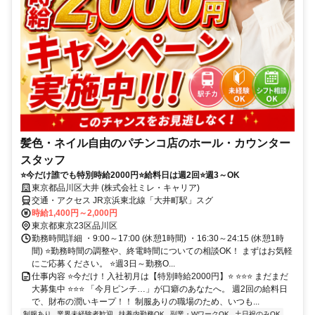
髪色・ネイル自由のパチンコ店のホール・カウンター
スタッフ
⭐今だけ誰でも特別時給2000円⭐給料日は週2回⭐週3～OK
東京都品川区大井 (株式会社ミレ・キャリア)
交通・アクセス JR京浜東北線「大井町駅」スグ
時給1,400円～2,000円
東京都東京23区品川区
勤務時間詳細 ・9:00～17:00 (休憩1時間) ・16:30～24:15 (休憩1時
間) ⭐勤務時間の調整や、終電時間についての相談OK！ まずはお気軽
にご応募ください。 ⭐週3日～勤務O...
仕事内容 ⭐今だけ！入社初月は【特別時給2000円】⭐ ⭐⭐⭐ まだまだ
大募集中 ⭐⭐⭐ 「今月ピンチ…」が口癖のあなたへ。 週2回の給料日
で、財布の潤いキープ！！ 制服ありの職場のため、いつも...
制服あり
業界未経験者歓迎
扶養内勤務OK
副業・WワークOK
土日祝のみOK