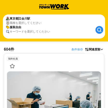
東京都
立会川駅
職種を選択してください
服装自由
キーワードを選択してください
604件
条件保存
関連度順
契約社員