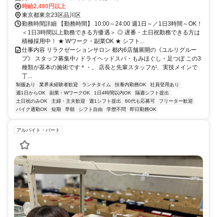
時給2,490円以上
東京都東京23区品川区
勤務時間詳細 【勤務時間】 10:00～24:00 週1日～／1日3時間～OK！
＜1日3時間以上勤務できる方優遇＞ ◎ 遅番・土日祝勤務できる方は
積極採用中！ ★ Wワーク・副業OK ★ シフト...
仕事内容 リラクゼーションサロン 都内6店舗展開の《ユルリグルー
プ》 スタッフ募集中♪ ドライヘッドスパ・もみほぐし・足つぼ この3
種類が基本の施術です＊・。 店長と先輩スタッフが、実技メインで
丁...
制服あり
業界未経験者歓迎
ランチタイム
扶養内勤務OK
社員登用あり
週1日からOK
副業・WワークOK
1日4時間以内OK
隔週シフト提出
土日祝のみOK
主婦・主夫歓迎
週1シフト提出
60代も応募可
フリーター歓迎
バイク通勤OK
短期
早朝
シフト自由
学歴不問
即日勤務OK
アルバイト・パート