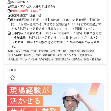
株式会社MDJ
交通・アクセス 大井町駅徒歩4分
時給1,400円～1,500円
東京都東京23区品川区
勤務時間詳細 【月曜～木曜】 09:00～17:00（休憩1時間・実働7時
間） ＊月曜～金曜の週5勤務できる方歓迎！ ＊18時までの勤務がで
きる方歓迎！ ＊定時退社（残業なし）です！ ＊週5日・レギ...
仕事内容 ＊経験者歓迎！30代～40代活躍中！ ＊週5日勤務できる方
（金曜出勤）歓迎！◎ ＊定時退社！／土日祝休み！ ＊月～木・9～
17時勤務！18時まで勤務できる方歓迎！ ＊創業35年目の安定企業
で...
副業・WワークOK
主婦・主夫歓迎
フリーター歓迎
学歴不問
固定時間制
平日のみOK
転勤なし
午前
経験者歓迎
夕方
ブランクOK
交通費支給
長期歓迎
フルタイム歓迎
駅近5分以内
週4日以上OK
服装自由
髪型・髪色自由
正社員