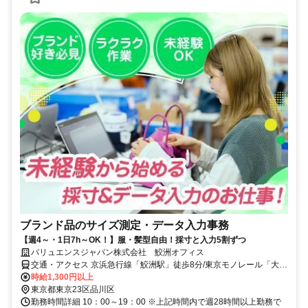
ブランド品のサイズ測定・データ入力事務
【週4～・1日7h～OK！】服・髪型自由！採寸と入力5割ずつ
バリュエンスジャパン株式会社 鮫洲オフィス
交通・アクセス 京浜急行線「鮫洲駅」徒歩8分/東京モノレール「大井
競馬場駅」徒歩11分/京浜東北線・根岸線「大井町駅」徒歩20分
時給1,300円以上
東京都東京23区品川区
勤務時間詳細 10：00～19：00 ※上記時間内で週28時間以上勤務で