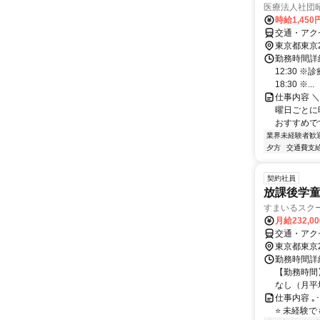
医療法人社団
時給1,45
交通・アク
東京都東京
勤務時間詳細
12:30 
18:30 ※...
仕事内容 ＼
曜日ごとに
おすすめです
業界未経験者歓
夕方
交通費支
契約社員
放課後学
すまいるスクー
月給232,0
交通・アク
東京都東京
勤務時間詳細
【勤務時間】
なし（月平均
仕事内容 ｡･::
⭐ 未経験で