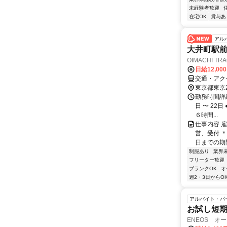
未経験者歓迎
在宅OK
賞与あ
アル
大井町駅前
OIMACHI T
日給12,00
交通・アク
東京都東京
勤務時間詳細
日 〜 22日
６時間...
仕事内容 
営、受付 ＊
日までの期間
制服あり
業界
フリーター歓迎
ブランクOK
オ
週2・3日からO
アルバイト・パ
お試し短期
ENEOS オ