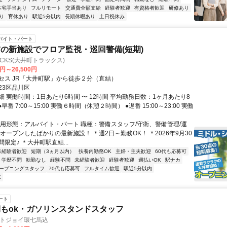
住宅手当あり
フルリモート
交通費全額支給
経験者歓迎
有資格者歓迎
研修あり
り
育休あり
駅近5分以内
長期休暇あり
土日祝休み
バイト・パート
の新施設でフロア監視・巡回警備(短期)
RACKS(大井町トラックス)
0円～26,500円
セス JR「大井町駅」から徒歩２分（直結）
23区品川区
 実働時間：1日あたり6時間 〜 12時間 平均勤務日数：1ヶ月あたり8
 ●早番 7:00～15:00 実働６時間（休憩２時間） ●遅番 15:00～23:00 実働
雇用形態：アルバイト・パート 職種：警備スタッフ/守衛、警備管理/運
オープンしたばかりの最新施設！ ＊週2日～勤務OK！ ＊2026年9月30
限定♪ ＊大井町駅直結...
未経験者歓迎
短期（3ヵ月以内）
扶養内勤務OK
主婦・主夫歓迎
60代も応募可
学歴不問
転勤なし
経験不問
未経験者歓迎
経験者歓迎
週払いOK
駅ナカ
ープニングスタッフ
70代も応募可
フルタイム歓迎
駅近5分以内
K
ート
もok・ガソリンスタンドスタッフ
ートジョイ環七馬込