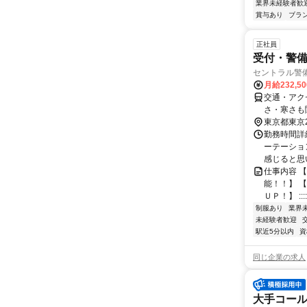
業界未経験者歓
賞与あり
ブラ
正社員
受付・警
セントラル警
月給232,5
交通・アク
さ・寒さも
東京都東京
勤務時間詳細
ーテーショ
感じると思い
仕事内容 
能！！】 
ＵＰ！】 ::::::::
制服あり
業界
未経験者歓迎
駅近5分以内
資
同じ企業の求人
大手コール