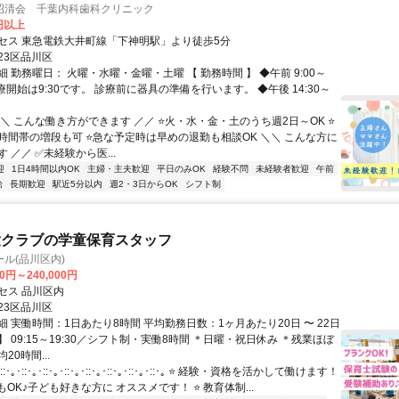
昭清会 千葉内科歯科クリニック
0円以上
セス 東急電鉄大井町線「下神明駅」より徒歩5分
23区品川区
 勤務曜日： 火曜・水曜・金曜・土曜 【 勤務時間 】 ◆午前 9:00～
※診療開始は9:30です。 診療前に器具の準備を行います。 ◆午後 14:30～
＼ こんな働き方ができます ／／ ⭐火・水・金・土のうち週2日～OK ⭐
時間帯の増段も可 ⭐急な予定時は早めの退勤も相談OK ＼＼ こんな方に
 ／／ ✅未経験から医...
迎
1日4時間以内OK
主婦・主夫歓迎
平日のみOK
経験不問
未経験者歓迎
午前
給
長期歓迎
駅近5分以内
週2・3日からOK
シフト制
童クラブの学童保育スタッフ
ル(品川区内)
00円～240,000円
セス 品川区内
23区品川区
 実働時間：1日あたり8時間 平均勤務日数：1ヶ月あたり20日 〜 22日
 09:15～19:30／シフト制・実働8時間 ＊日曜・祝日休み ＊残業ほぼ
20時間...
･｡･::･｡･::･｡･::･｡･::･｡･::･｡･::･｡･::･｡ ⭐ 経験・資格を活かして働けます！
もOK♪子ども好きな方に オススメです！ ⭐ 教育体制...