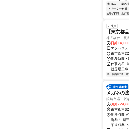
制服あり
業界
フリーター歓迎
経験不問
未経
正社員
【東京都
株式会社 長
日給14,00
東京都東京
勤務時間・曜
仕事内容:
設足場工事
即日勤務OK
交
メガネの
眼鏡市場 阪
月給229,8
東京都東京
勤務時間 実
働8h ※週
平均残業15時