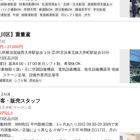
未経験者歓迎
扶養内勤務OK
社員登用あり
主婦・主夫歓迎
資格取得支援あり
バイク通勤OK
学歴不問
車通勤OK
即日勤務OK
職場見学可
学生歓迎
験者歓迎
午前
経験者歓迎
有資格者歓迎
月1シフト提出
夕方
品川区】重量鳶
尾組
0円～27,000円
アクセス: ①JR横須賀線西大井駅徒歩３分 ②JR京浜東北線大井町駅徒歩10分
23区品川区
日: 基本8:00～17:00 休日シフト制、希望休OK
 重量物取り扱い 主に空調設備機器、電気設備機器、衛生設備機器等 他仮
、ステージ足場、設備作業用足場等
通費支給
シフト制
昇給あり
正社員
接客・販売スタッフ
急大井町ガーデン店
82円以上
23区品川区
働時間：8時間/日 平均勤務日数：1ヶ月あたり20日 09:30-20:30内で実
平均実働40h／店舗により異なる ※Wワーク不可 年間休日117日。月の
間以...