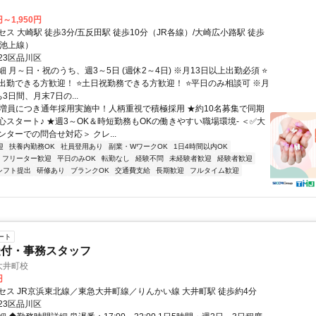
円～1,950円
ス 大崎駅 徒歩3分/五反田駅 徒歩10分（JR各線）/大崎広小路駅 徒歩
急池上線）
23区品川区
 月～日・祝のうち、週3～5日 (週休2～4日) ※月13日以上出勤必須 ⭐
出勤できる方歓迎！ ⭐土日祝勤務できる方歓迎！ ⭐平日のみ相談可 ※月
3日間、月末7日の...
✅増員につき通年採用実施中！人柄重視で積極採用 ★約10名募集で同期
心スタート♪ ★週3～OK＆時短勤務もOKの働きやすい職場環境- ＜✅大
ターでの問合せ対応＞ クレ...
迎
扶養内勤務OK
社員登用あり
副業・WワークOK
1日4時間以内OK
フリーター歓迎
平日のみOK
転勤なし
経験不問
未経験者歓迎
経験者歓迎
シフト提出
研修あり
ブランクOK
交通費支給
長期歓迎
フルタイム歓迎
ート
受付・事務スタッフ
部大井町校
円
セス JR京浜東北線／東急大井町線／りんかい線 大井町駅 徒歩約4分
23区品川区