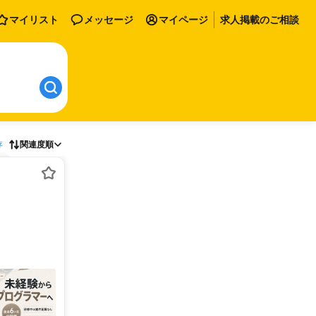
マイリスト
メッセージ
マイページ
求人掲載のご相談
存
関連度順