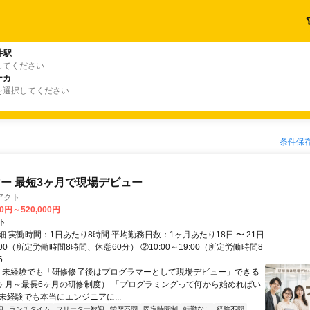
井駅
してください
ナカ
を選択してください
条件保
ー 最短3ヶ月で現場デビュー
アクト
00円～520,000円
ト
 実働時間：1日あたり8時間 平均勤務日数：1ヶ月あたり18日 〜 21日
18:00（所定労働時間8時間、休憩60分） ②10:00～19:00（所定労働時間8
..
＼ 未経験でも「研修修了後はプログラマーとして現場デビュー」できる
1ヶ月～最長6ヶ月の研修制度） 「プログラミングって何から始めればい
T未経験でも本当にエンジニアに...
迎
ランチタイム
フリーター歓迎
学歴不問
固定時間制
転勤なし
経験不問