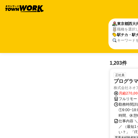
東京都
西大
職種を選択
駅チカ・駅
キーワード
1,203件
正社員
プログラマ
株式会社ネオ
月給270,0
フルリモー
勤務時間詳細
①9:00~
時間、休憩6.
仕事内容 
／ （最短
い？」 「I
業界未経験者歓