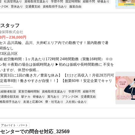
迎
社員登用あり
資格取得支援あり
学歴不問
固定時間制
経験不問
研修あり
ンクOK
育休あり
交通費支給
資格取得手当あり
服装自由
備スタッフ
備保障株式会社
00円～236,000円
セス 品川高輪、品川、大井町エリア内での勤務です！屋内勤務で暑
関係なし
23区品川区
 総労働時間：1ヶ月あたり172時間 24時間勤務（実働16時間） ※ロ
ン制 ※夜勤の場合は仮眠時間あり ▶初めは仮眠や長時間勤務に 不安を
ますが、 休憩や仮眠...
【実質3日に1回の働き方／豊富な休み】 【だけど高収入！月収28万円可
【定着率8割！働きやすさが自慢！！】 【創業60年！安定企業でキャリ
:::::::...
未経験者歓迎
変形労働時間制
資格取得支援あり
学歴不問
経験不問
交通費全額支給
駅ナカ
研修あり
賞与あり
ブランクOK
交通費支給
格取得手当あり
友達と応募OK
寮・社宅あり
入社祝い金あり
アルバイト・パート
センターでの問合せ対応_32569