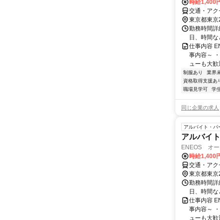
時給1,400
交通・アク
東京都東京
勤務時間詳細
日、時間な
仕事内容 
事内容～ 
ューも大歓迎
制服あり
業界
資格取得支援あ
職場見学可
学
同じ企業の求人
アルバイト・パ
アルバイト
ENEOS オ
時給1,400
交通・アク
東京都東京
勤務時間詳細
日、時間な
仕事内容 
事内容～ 
ューも大歓迎