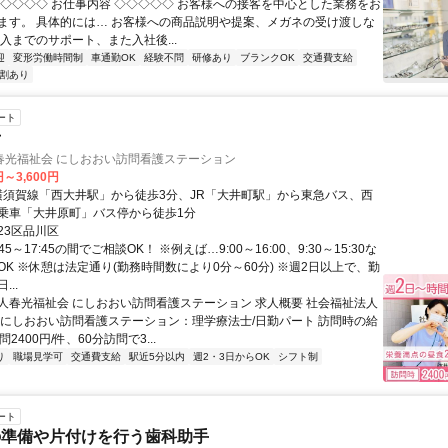
◇◇◇◇◇ お仕事内容 ◇◇◇◇◇ お客様への接客を中心とした業務をお
ます。 具体的には… お客様への商品説明や提案、メガネの受け渡しな
入までのサポート、また入社後...
迎
変形労働時間制
車通勤OK
経験不問
研修あり
ブランクOK
交通費支給
割あり
ート
士
春光福祉会 にしおおい訪問看護ステーション
円～3,600円
R横須賀線「西大井駅」から徒歩3分、JR「大井町駅」から東急バス、西
乗車「大井原町」バス停から徒歩1分
23区品川区
45～17:45の間でご相談OK！ ※例えば…9:00～16:00、9:30～15:30な
OK ※休憩は法定通り(勤務時間数により0分～60分) ※週2日以上で、勤
..
人春光福祉会 にしおおい訪問看護ステーション 求人概要 社会福祉法人
 にしおおい訪問看護ステーション：理学療法士/日勤パート 訪問時の給
2400円/件、60分訪問で3...
り
職場見学可
交通費支給
駅近5分以内
週2・3日からOK
シフト制
ート
の準備や片付けを行う歯科助手