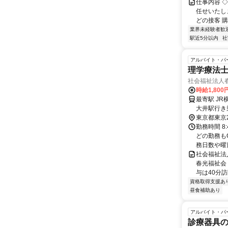
仕事内容 
任せいたし
どの接客 購
業界未経験者歓
駅近5分以内
社
アルバイト・パ
理学療法
社会福祉法人
時給1,800
最寄駅 J
大井駅行き
東京都東京
勤務時間 8:
どの勤務も
務日数や曜日.
社会福祉法
春光福祉会
与は40分訪問
資格取得支援あ
昼食補助あり
アルバイト・パ
診療器具