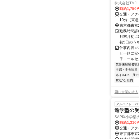
株式会社TMJ
時給1,750
交通・アクセ
10分（東
東京都東京
勤務時間詳細
月末月初に
初5日のうち
仕事内容 
と一緒に安
手コールセン
業界未経験者歓
主婦・主夫歓迎
ネイルOK
月1
駅近5分以内
同じ企業の求人
アルバイト・パ
進学塾の
SAPIX小学
時給1,310
交通・アク
東京都東京