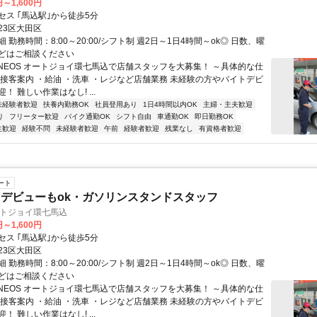
円～1,600円
セス ｢馬込駅｣から徒歩5分
23区大田区
 勤務時間：8:00～20:00/シフト制 週2日～1日4時間～ok◎ 日数、曜
どはご相談ください
ENEOS オートジョイ環七馬込で店舗スタッフを大募集！ ～具体的な仕
・接客案内 ・給油 ・洗車 ・レジなど店舗業務 未経験の方やバイトデビ
！ 難しい作業はなし! ...
未経験者歓迎
扶養内勤務OK
社員登用あり
1日4時間以内OK
主婦・主夫歓迎
り
フリーター歓迎
バイク通勤OK
シフト自由
車通勤OK
即日勤務OK
生歓迎
経験不問
未経験者歓迎
午前
経験者歓迎
残業なし
有資格者歓迎
ート
デビューもok・ガソリンスタンドスタッフ
ートジョイ環七馬込
円～1,600円
セス ｢馬込駅｣から徒歩5分
23区大田区
 勤務時間：8:00～20:00/シフト制 週2日～1日4時間～ok◎ 日数、曜
どはご相談ください
ENEOS オートジョイ環七馬込で店舗スタッフを大募集！ ～具体的な仕
・接客案内 ・給油 ・洗車 ・レジなど店舗業務 未経験の方やバイトデビ
！ 難しい作業はなし! ...