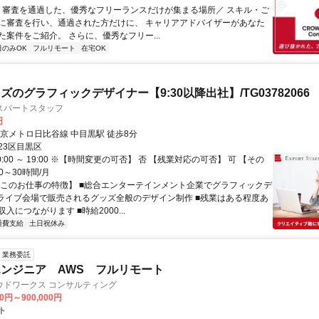
＼ 審査を通過した、優秀なフリーランスだけが集まる場所／ スキル・ご
に審査を行い、通過された方だけに、 キャリアアドバイザーがあなた
た案件をご紹介。 さらに、優秀なフリー...
日のみOK
フルリモート
在宅OK
ズのグラフィックデザイナー【9:30以降出社】/TG03782066
スパートスタッフ
円
東京メトロ日比谷線 中目黒駅 徒歩8分
23区目黒区
0:00 ～ 19:00 ※【時間変更の可否】 否 【残業対応の可否】 可 【その
0～30時間/月
【このお仕事の特徴】 ■総合エンターテインメント企業でグラフィックデ
■ライブ会場で販売されるグッズ全般のデザイン制作 ■残業はある程度あ
入につながります ■時給2000...
通費支給
土日祝休み
業務委託
ンジニア AWS フルリモート
ウドワークス コンサルティング
00円～900,000円
ト