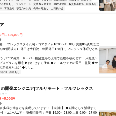
住宅手当あり
フルリモート
交通費全額支給
経験者歓迎
有資格者歓迎
研修あり
り
育休あり
駅近5分以内
長期休暇あり
土日祝休み
ニア
00円～620,000円
ト
日: フレックスタイム制・コアタイム10:00〜15:00／実働8h 残業ほぼ
均5時間以内） 休日は土日祝、年間休日128日 リフレッシュ休暇など各
 エンジニア募集！サーバー構築運用の現場で経験を積めます！ 入社後6
プログラムを用意 ▶お任せする仕事 ◆ミドルウェアの運用・監視 ◆サ
新規立ち上げ ◆リリ...
在宅OK
昇給あり
リの開発エンジニア|フルリモート・フルフレックス
ドユー
円～5,000円
ト
細 多様な働き方を実現しています！ 【実例1】 ◆副業として活動する
性（エンジニア） 稼働時間例： 平日 19:00～23:00 土日 9:00～17:00