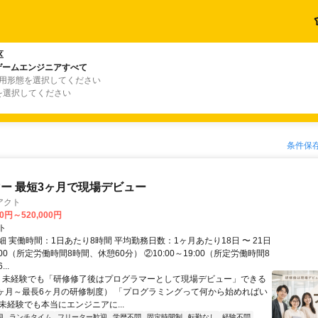
区
・ゲームエンジニアすべて
雇用形態を選択してください
を選択してください
条件保
ー 最短3ヶ月で現場デビュー
アクト
00円～520,000円
ト
 実働時間：1日あたり8時間 平均勤務日数：1ヶ月あたり18日 〜 21日
18:00（所定労働時間8時間、休憩60分） ②10:00～19:00（所定労働時間8
..
＼ 未経験でも「研修修了後はプログラマーとして現場デビュー」できる
1ヶ月～最長6ヶ月の研修制度） 「プログラミングって何から始めればい
T未経験でも本当にエンジニアに...
迎
ランチタイム
フリーター歓迎
学歴不問
固定時間制
転勤なし
経験不問