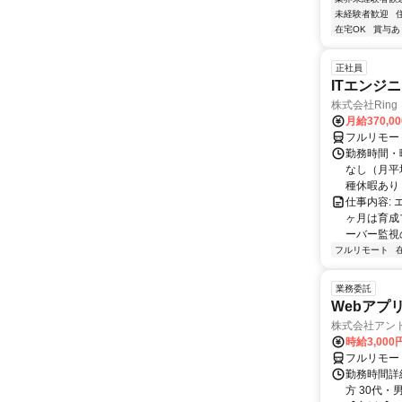
未経験者歓迎
在宅OK
賞与あ
正社員
ITエンジ
株式会社Ring
月給370,0
フルリモー
勤務時間・曜
なし（月平
種休暇あり
仕事内容:
ヶ月は育成
ーバー監視の
フルリモート
業務委託
Webアプ
株式会社アン
時給3,000
フルリモー
勤務時間詳
方 30代・男