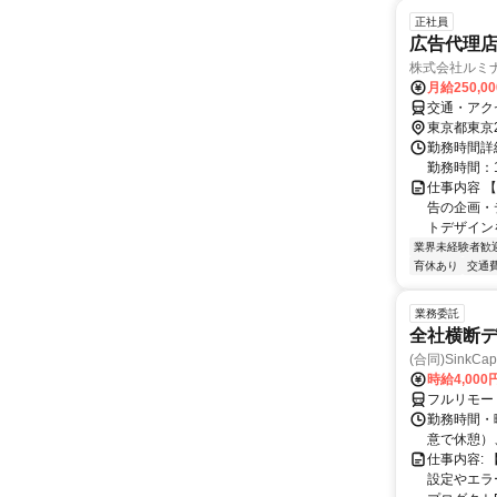
正社員
広告代理
株式会社ルミ
月給250,0
交通・アク
東京都東京
勤務時間詳細
勤務時間：1
仕事内容 
告の企画・
トデザイン
業界未経験者歓
育休あり
交通
業務委託
全社横断
(合同)SinkCapi
時給4,000
フルリモー
勤務時間・曜
意で休憩）
仕事内容:
設定やエラ