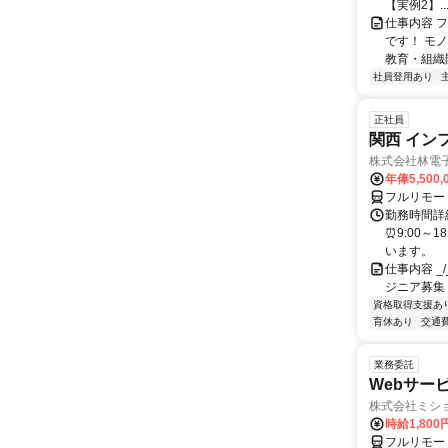
【実例2】..
仕事内容 
です！ モ
教育・組織
社員登用あり
正社員
関西 イン
株式会社林電
年俸5,500,
フルリモー
勤務時間詳細
⏰9:00～
います。
仕事内容 _/_
ジニア募集
資格取得支援あ
育休あり
交通
業務委託
Webサー
株式会社ミシ
時給1,800
フルリモー