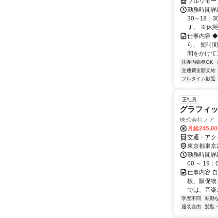
フルリモー
勤務時間詳細
30～18：
す。 ※休憩は
仕事内容 
ら、 短時
間をかけて1
扶養内勤務OK
交通費全額支給
フルタイム歓迎
正社員
グラフィッ
株式会社ノア
月給245,0
交通・アク
東京都東京
勤務時間詳細
00 ～ 1
仕事内容 
板、販促物
では、音楽
学歴不問
転勤
服装自由
髪型