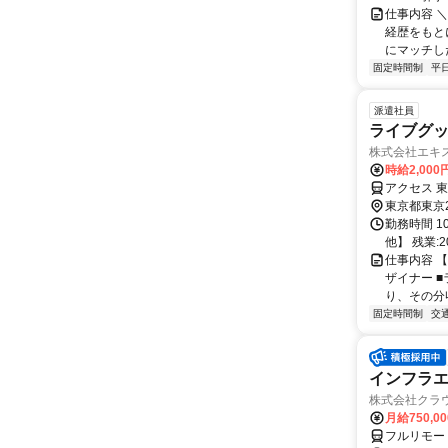
仕事内容 
経歴をもと
にマッチし
固定時間制
平
派遣社員
ライブグッ
株式会社エキ
時給2,000
アクセス 
東京都東京
勤務時間 1
他】 残業:2
仕事内容 
ザイナー 
り、その分収
固定時間制
交
インフラエ
株式会社クラ
月給750,0
フルリモー