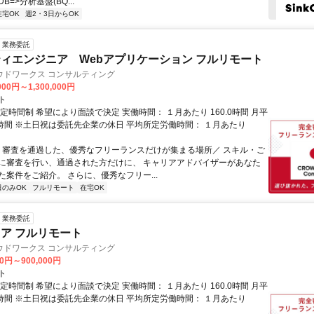
=>分析基盤(BQ...
在宅OK
週2・3日からOK
業務委託
ィエンジニア Webアプリケーション フルリモート
ウドワークス コンサルティング
000円～1,300,000円
ト
定時間制 希望により面談で決定 実働時間： １月あたり 160.0時間 月平
0時間 ※土日祝は委託先企業の休日 平均所定労働時間： １月あたり
＼ 審査を通過した、優秀なフリーランスだけが集まる場所／ スキル・ご
に審査を行い、通過された方だけに、 キャリアアドバイザーがあなた
た案件をご紹介。 さらに、優秀なフリー...
日のみOK
フルリモート
在宅OK
業務委託
ニア フルリモート
ウドワークス コンサルティング
00円～900,000円
ト
定時間制 希望により面談で決定 実働時間： １月あたり 160.0時間 月平
0時間 ※土日祝は委託先企業の休日 平均所定労働時間： １月あたり