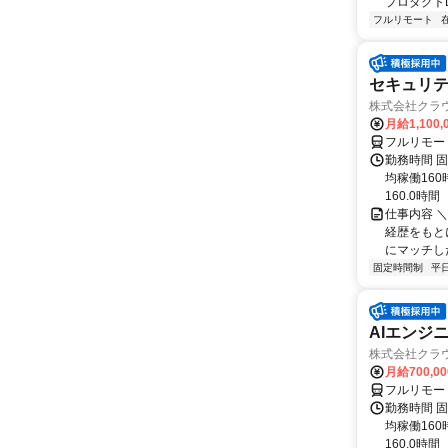
プロダクトDB
フルリモート
セキュリテ
株式会社クラ
月給1,100,
フルリモー
勤務時間 固
均稼働16
160.0時間
仕事内容 
経歴をもと
にマッチし
固定時間制
平
AIエンジ
株式会社クラ
月給700,0
フルリモー
勤務時間 固
均稼働16
160.0時間