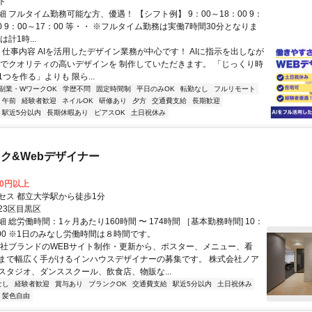
ト
 フルタイム勤務可能な方、優遇！ 【シフト例】 9：00～18：00 9：
30 9：00～17：00 等・・ ※フルタイム勤務は実働7時間30分となりま
計1時...
◆ 仕事内容 AIを活用したデザイン業務が中心です！ AIに指示を出しなが
間でクオリティの高いデザインを 制作していただきます。 「じっくり時
つを作る」よりも 限ら...
副業・WワークOK
学歴不問
固定時間制
平日のみOK
転勤なし
フルリモート
午前
経験者歓迎
ネイルOK
研修あり
夕方
交通費支給
長期歓迎
駅近5分以内
長期休暇あり
ピアスOK
土日祝休み
ク&Webデザイナー
00円以上
セス 都立大学駅から徒歩1分
23区目黒区
 総労働時間：1ヶ月あたり160時間 〜 174時間 ［基本勤務時間] 10：
9：00 ※1日のみなし労働時間は８時間です。
自社ブランドのWEBサイト制作・更新から、ポスター、メニュー、看
まで幅広く手がけるインハウスデザイナーの募集です。 株式会社ノア
スタジオ、ダンススクール、飲食店、物販な...
なし
経験者歓迎
賞与あり
ブランクOK
交通費支給
駅近5分以内
土日祝休み
・髪色自由