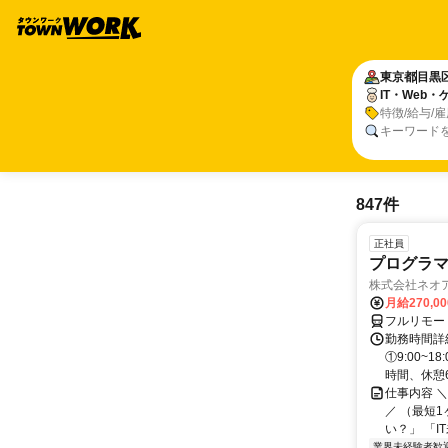
東京都
目黒
IT・Web
特徴/給与/
キーワード
847件
正社員
プログラマ
株式会社ネオ
月給270,0
フルリモー
勤務時間詳細
①9:00~
時間、休憩6.
仕事内容 
／ （最短
い？」 「I
業界未経験者歓