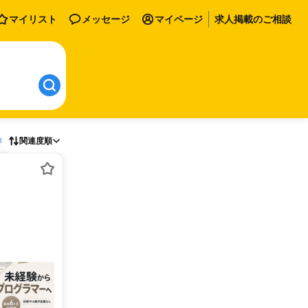
マイリスト
メッセージ
マイページ
求人掲載のご相談
存
関連度順