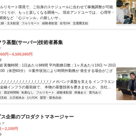
.
フルリモート環境で、ご自身のスケジュールに合わせて稼働調整が可能
ノづくりが、もっと楽しくなる開発へ。 現在アンドユーでは、 心理学・
開発など 「心ジャンル」の新しいサ...
主婦・主夫歓迎
フルリモート
経験者歓迎
在宅OK
交通費支給
フラ基盤(サーバー)技術者募集
子
000円～6,500,000円
ト
 実働時間：1日あたり8時間 平均勤務日数：1ヶ月あたり19日 〜 20日
18:00（休憩60分） ※案件状況により時間外勤務が 発生する場合がござ
/_/_/_/_/_/_/_/_/_/_/_/_/_/_/_/_/ メガバンク基盤を支える インフラエン
 金融インフラの最前線で、 本物の基盤技術を磨きませんか。 当社...
り
固定時間制
転勤なし
フルリモート
経験者歓迎
研修あり
賞与あり
費支給
土日祝休み
ひげOK
髪型・髪色自由
ビス企業のプロダクトマネージャー
ョナ
円～2,100円
ト