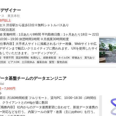
店デザイナー
ナス 東京本社
00円以上
セス 渋谷駅から徒歩13分※無料シャトルバスあり
23区目黒区
 実働時間：1日あたり8時間 平均勤務日数：1ヶ月あたり18日 〜 22日
0:00～19:00 休憩時間1時間 ※月残業30時間程度
【仕事内容】大手求人サイトに掲載されるバナー画像、Webサイトや広
デザインまで幅広いクリエイティブに携われます。 UXを使用したサイ
をしていただきます。 コーディングやプ...
迎
学歴不問
固定時間制
転勤なし
経験者歓迎
ネイルOK
研修あり
賞与あり
費支給
ピアスOK
土日祝休み
服装自由
髪型・髪色自由
データ基盤チームのデータエンジニア
tal
円～7,000円
ト
日: 月160時間程度 フルリモート、貸与PC、10:00~18:30（1時間任
、クライアントとのmtgが週に数回
 【職務内容】 社内からのデータ連携要望に合わせて、新規データ連携の
ー対応などを行う。 内製ツールの保守・改善（主にpython）を行う。