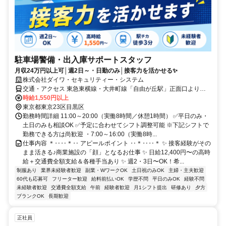
駐車場警備・出入庫サポートスタッフ
月収24万円以上可│週2日～・日勤のみ│接客力を活かせる✨
株式会社ダイワ・セキュリティー・システム
交通・アクセス 東急東横線・大井町線「自由が丘駅」正面口より徒
歩3分
時給1,550円以上
東京都東京23区目黒区
勤務時間詳細 11:00～20:00（実働8時間／休憩1時間） ✅平日のみ・
土日のみも相談OK ✅予定に合わせてシフト調整可能 ※下記シフトで
勤務できる方は尚歓迎 ・7:00～16:00（実働8時...
仕事内容 ＊‥‥＊‥ アピールポイント ‥＊‥‥＊ ✨ 接客経験がその
まま活きる♪商業施設の「顔」となるお仕事 ✨ 日給12,400円〜の高時
給＋交通費全額支給＆各種手当あり ✨ 週2・3日〜OK！希...
制服あり
業界未経験者歓迎
副業・WワークOK
土日祝のみOK
主婦・主夫歓迎
60代も応募可
フリーター歓迎
給料前払いOK
学歴不問
平日のみOK
経験不問
未経験者歓迎
交通費全額支給
午前
経験者歓迎
月1シフト提出
研修あり
夕方
ブランクOK
長期歓迎
正社員