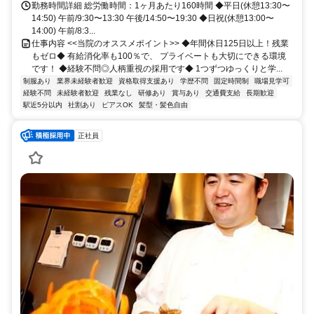
勤務時間詳細 総労働時間：1ヶ月あたり160時間 ◆平⽇(休憩13:30〜
14:50) 午前/9:30〜13:30 午後/14:50〜19:30 ◆⽇祝(休憩13:00〜
14:00) 午前/8:3...
仕事内容 <<当院のオススメポイント>> ◆年間休日125日以上！残業
もゼロ◆ 有給消化率も100％で、 プライベートも大切にできる環境
です！ ◆経験不問◎人柄重視の採用です◆ 1つずつゆっくりと学...
制服あり
業界未経験者歓迎
資格取得支援あり
学歴不問
固定時間制
職場見学可
経験不問
未経験者歓迎
残業なし
研修あり
賞与あり
交通費支給
長期歓迎
駅近5分以内
社割あり
ピアスOK
髪型・髪色自由
正社員