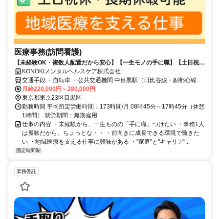
医療事務(訪問看護)
【未経験OK・複数人配置だから安心】【一生モノの手に職】【土日祝
休】【長期休暇取得可能】
KONOKIメンタルヘルスケア株式会社
交通手段 ・自転車 ・公共交通機関 中目黒駅（日比谷線・副都心線）
から徒歩３分 中目黒駅前（東急バス）から徒歩3分
月給220,000円～280,000円
東京都東京23区目黒区
勤務時間 平均所定労働時間：173時間/月 08時45分～17時45分（休憩
1時間） 就労期間：無期雇用
仕事の内容 ・未経験から、一生ものの「手に職」つけたい ・事務1人
は孤独だから、ちょっとな・・ ・前向きに成長できる環境で働きた
い ・地域医療を支える仕事に興味がある ・"家庭”と"キャリア"...
固定時間制
業務委託