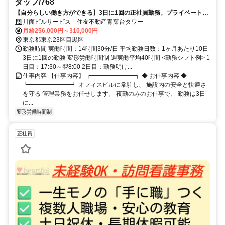
タッフ/768
【自分らしい働き方ができる】3日に1回の正社員勤務。プライベート重
視派も残業希望派も歓迎！
川面ビルサービス 住友不動産青葉台タワー
月給256,000円～310,000円
東京都東京23区目黒区
勤務時間 実働時間：14時間30分/日 平均勤務日数：1ヶ月あたり10日
3日に1回の勤務 変形労働時間制 週実働平均40時間 <勤務シフト例> 1
日目：17:30～翌8:00 2日目：勤務明け...
仕事内容 【仕事内容】 ┏━━━━━━━┓ ◆ お仕事内容 ◆
┗━━━━━━━┛ オフィスビルに常駐し、 施設内の安全と快適さ
を守る 管理業務をお任せします。 夜勤のみのお仕事で、 勤務は3日
に...
変形労働時間制
正社員