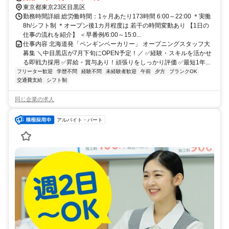
「代官山駅」より徒歩14分
東京都東京23区目黒区
勤務時間詳細 総労働時間：1ヶ月あたり173時間 6:00～22:00 ＊実働
8h/シフト制 ＊オープン後1カ月程度は 若干の時間変動あり 【1日の
仕事の流れを紹介】 ＜早番例/6:00～15:0...
仕事内容 北海道発「ペンギンベーカリー」 オープニングスタッフ大
募集 ＼中目黒店が7月下旬にOPEN予定！／ ✅経験・スキルを活かせ
る即戦力採用 ✅昇給・賞与あり！頑張りをしっかり評価 ✅最短1年...
フリーター歓迎
学歴不問
経験不問
未経験者歓迎
午前
夕方
ブランクOK
交通費支給
シフト制
同じ企業の求人
アルバイト・パート