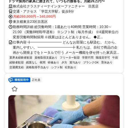
ドラマ採用の家具に囲まれて、いつもの接客を。月給26万円〜
株式会社クラスティーナインターファニチャー 目黒店
交通・アクセス 「学芸大学駅」徒歩9分
月給260,000円～340,000円
東京都東京23区目黒区
勤務時間詳細 総労働時間：1週あたり40時間 営業時間：10:30～
21:00 （実働8時間/早遅有） ※シフト制（毎月作成） ※4週間単位の
変形労働時間制採用 ※残業はほとんどありません。 ◆正...
仕事内容 ╋━━━━━━━━━ どんなお部屋にも馴染む。 だから、
案内しやすい。 ━━━━━━━━━━╋ 私たちは、自社で商品の企
画から開発までをトータルで行う メーカー機能を併せ持った家具店...
業界未経験者歓迎
資格取得支援あり
フリーター歓迎
学歴不問
職場見学可
午前
経験者歓迎
残業なし
夜間
研修あり
夕方
賞与あり
ブランクOK
育休あり
交通費支給
資格取得手当あり
シフト制
社割あり
正社員