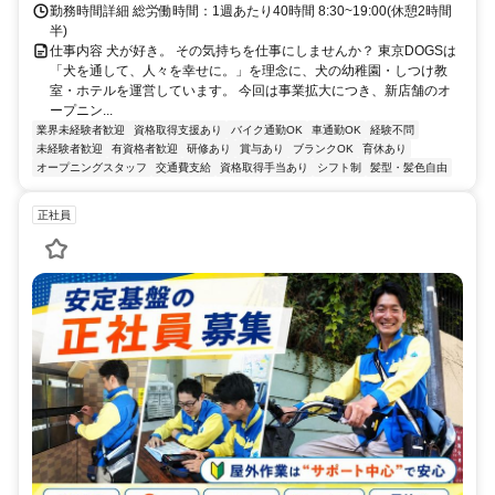
勤務時間詳細 総労働時間：1週あたり40時間 8:30~19:00(休憩2時間
半)
仕事内容 犬が好き。 その気持ちを仕事にしませんか？ 東京DOGSは
「犬を通して、人々を幸せに。」を理念に、犬の幼稚園・しつけ教
室・ホテルを運営しています。 今回は事業拡大につき、新店舗のオ
ープニン...
業界未経験者歓迎
資格取得支援あり
バイク通勤OK
車通勤OK
経験不問
未経験者歓迎
有資格者歓迎
研修あり
賞与あり
ブランクOK
育休あり
オープニングスタッフ
交通費支給
資格取得手当あり
シフト制
髪型・髪色自由
正社員