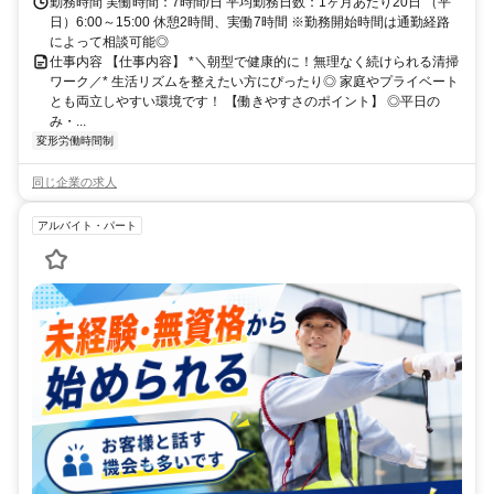
勤務時間 実働時間：7時間/日 平均勤務日数：1ヶ月あたり20日 （平
日）6:00～15:00 休憩2時間、実働7時間 ※勤務開始時間は通勤経路
によって相談可能◎
仕事内容 【仕事内容】 *＼朝型で健康的に！無理なく続けられる清掃
ワーク／* 生活リズムを整えたい方にぴったり◎ 家庭やプライベート
とも両立しやすい環境です！ 【働きやすさのポイント】 ◎平日の
み・...
変形労働時間制
同じ企業の求人
アルバイト・パート