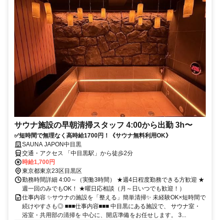
サウナ施設の早朝清掃スタッフ 4:00から出勤 3h〜
✅短時間で無理なく高時給1700円！《サウナ無料利用OK》
SAUNA JAPON中目黒
交通・アクセス 「中目黒駅」から徒歩2分
時給1,700円
東京都東京23区目黒区
勤務時間詳細 4:00～（実働3時間） ★週4日程度勤務できる方歓迎 ★
週一回のみでもOK！ ★曜日応相談（月～日いつでも歓迎！）
仕事内容 ✨サウナの施設を「整える」簡単清掃✨ 未経験OK×短時間で
続けやすさも◎ ■■■仕事内容■■■ 中目黒にある施設で、 サウナ室・
浴室・共用部の清掃を 中心に、開店準備をお任せします。 3...