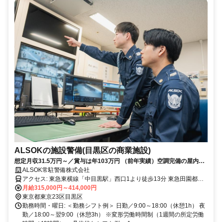
ALSOKの施設警備(目黒区の商業施設)
想定月収31.5万円～／賞与は年103万円 （前年実績）空調完備の屋内業
務で負担少なく安定して働けます
ALSOK常駐警備株式会社
アクセス: 東急東横線「中目黒駅」西口1より徒歩13分 東急田園都市
線「池尻大橋駅」東口より徒歩14分 京王井の頭線「神泉駅」南口よ
月給315,000円～414,000円
り徒歩17分 ※選考の結果、適性や状況により近隣（23区内中心）の
東京都東京23区目黒区
他施設への配属となる可能性があります（ご自宅から通勤しやすい場
勤務時間・曜日: ＜勤務シフト例＞ 日勤／9:00～18:00（休憩1h） 夜
所を考慮しています） ※転居を伴う転勤なし
勤／18:00～翌9:00（休憩3h） ※変形労働時間制（1週間の所定労働