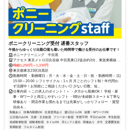
ポニークリーニング受付 遅番スタッフ
午後からゆっくり出勤◎落ち着いた時間帯で働ける受付のお仕事です！
ポニークリーニング 中目黒
アクセス 東京メトロ日比谷線 中目黒東口2徒歩約3分、東急東横線 中
目黒東口2徒歩約3分 東京メトロ日比谷線・東急東横線 中目黒駅東口
時給1,250円～1,330円
2より徒歩3分
東京都東京23区目黒区
勤務時間 ・勤務曜日：月・火・水・金・土・日・祝 ・勤務時間： [1]
15:00～20:00 シフトサイクル：1ヶ月 月ごとのシフト制！年代問わ
ず活躍中！お気軽にご相談ください◎ 少ない日数、短...
仕事内容 ＜この求人のポイント！＞ ・夕方から勤務OK！ 学校・家
事・Wワークと両立しやすいシフト ・9割が未経験スタート＆丁寧な
研修あり ・閉店作業も慣れるまでは先輩がしっかりフォロー ・髪型
自由＆...
制服あり
扶養内勤務OK
社員登用あり
週1日からOK
副業・WワークOK
土日祝のみOK
主婦・主夫歓迎
フリーター歓迎
学歴不問
平日のみOK
学生歓迎
未経験者歓迎
経験者歓迎
ネイルOK
月1シフト提出
研修あり
夕方
交通費支給
長期歓迎
フルタイム歓迎