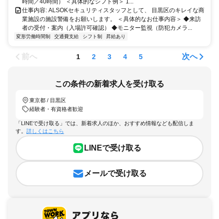
時間／40時間） ＜具体的なシフト例＞ 1...
仕事内容: ALSOKセキュリティスタッフとして、 目黒区のキレイな商
業施設の施設警備をお願いします。 ＜具体的なお仕事内容＞ ◆来訪
者の受付・案内（入場許可確認） ◆モニター監視（防犯カメラ...
変形労働時間制
交通費支給
シフト制
昇給あり
前へ
次へ
1
2
3
4
5
この条件の新着求人を受け取る
東京都 / 目黒区
経験者・有資格者歓迎
「LINEで受け取る」では、新着求人のほか、おすすめ情報なども配信しま
す。
詳しくはこちら
LINEで受け取る
メールで受け取る