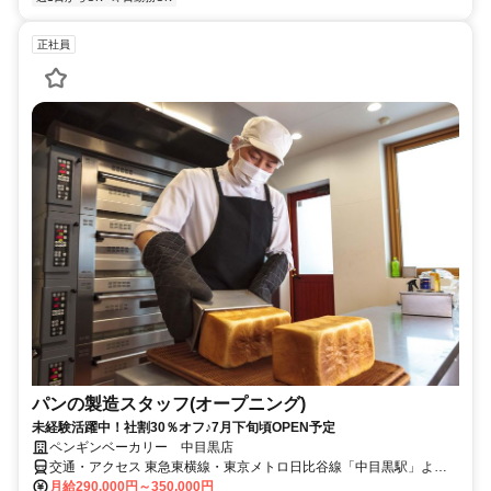
正社員
パンの製造スタッフ(オープニング)
未経験活躍中！社割30％オフ♪7月下旬頃OPEN予定
ペンギンベーカリー 中目黒店
交通・アクセス 東急東横線・東京メトロ日比谷線「中目黒駅」より
徒歩8分、東急田園都市線「池尻大橋駅」より徒歩14分、東急東横線
月給290,000円～350,000円