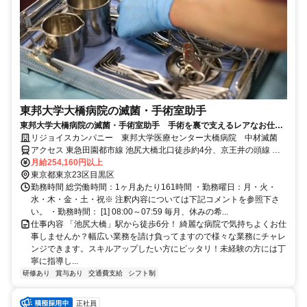
東邦大学大橋病院の滅菌・手術室助手
東邦大学大橋病院の滅菌・手術室助手 手術を裏で支えるレアなお仕
事！一生モノのスキルが手に入る◎
リジョイスカンパニー 東邦大学医療センター大橋病院 中材滅菌
アクセス 東急田園都市線 池尻大橋北口徒歩約4分、京王井の頭線 駒
場東大前東口徒歩約12分、東急東横線 中目黒西口1徒歩約23分
月給254,160円以上
東京都東京23区目黒区
勤務時間 総労働時間：1ヶ月あたり161時間 ・勤務曜日：月・火・
水・木・金・土・祝※ 注釈内容については下記コメントを参照下さ
い。 ・勤務時間： [1] 08:00～07:59 毎月、休みの希...
仕事内容 「池尻大橋」駅から徒歩6分！ 綺麗な病院で気持ちよくお仕
事しませんか？幅広い業務を請け負ってますので様々な業務にチャレ
ンジできます。スキルアップしたい方にピッタリ！未経験の方には丁
寧に指導し...
研修あり
賞与あり
交通費支給
シフト制
正社員