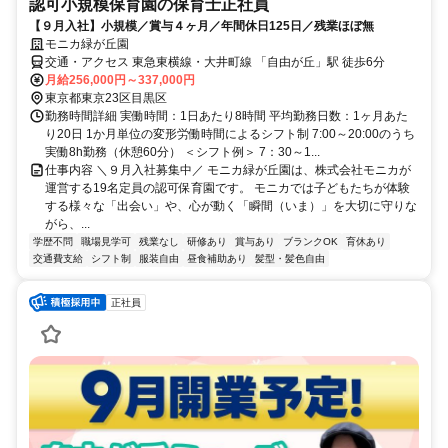
認可小規模保育園の保育士正社員
【９月入社】小規模／賞与４ヶ月／年間休日125日／残業ほぼ無
モニカ緑が丘園
交通・アクセス 東急東横線・大井町線 「自由が丘」駅 徒歩6分
月給256,000円～337,000円
東京都東京23区目黒区
勤務時間詳細 実働時間：1日あたり8時間 平均勤務日数：1ヶ月あた
り20日 1か月単位の変形労働時間によるシフト制 7:00～20:00のうち
実働8h勤務（休憩60分） ＜シフト例＞ 7：30～1...
仕事内容 ＼９月入社募集中／ モニカ緑が丘園は、株式会社モニカが
運営する19名定員の認可保育園です。 モニカでは子どもたちが体験
する様々な「出会い」や、心が動く「瞬間（いま）」を大切に守りな
がら、...
学歴不問
職場見学可
残業なし
研修あり
賞与あり
ブランクOK
育休あり
交通費支給
シフト制
服装自由
昼食補助あり
髪型・髪色自由
正社員