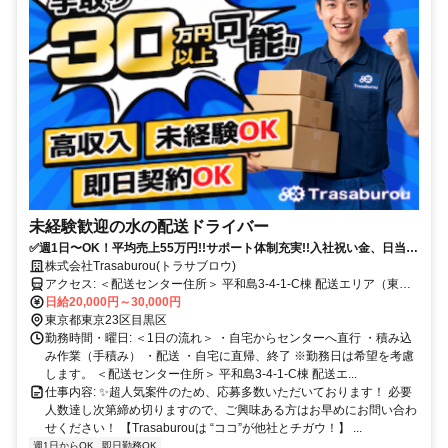
未経験歓迎の水の配送ドライバー
✅週1日〜OK！平均売上55万円!!サポート体制充実!!入社祝い金、日当保
証あり！
株式会社Trasaburou(トラサブロウ)
アクセス: ＜配送センター住所＞ 平和島3-4-1-C棟 配送エリア（東京
都大田区、品川区、港区、目黒区）
日給20,000円～30,000円
東京都東京23区目黒区
勤務時間・曜日: ＜1日の流れ＞ ・自宅からセンターへ直行 ・積み込
み作業（手積み） ・配送 ・自宅に直帰、終了 ※勤務日は希望を考慮
します。 ＜配送センター住所＞ 平和島3-4-1-C棟 配送エ...
仕事内容: ✨超人気案件のため、応募多数いただいております！ 必要
人数達し次第締め切りますので、ご興味ある方はお早めにお問い合わ
せください！ 【Trasaburouは “ココ”が他社とチガウ！】 ...
週1日からOK
即日勤務OK