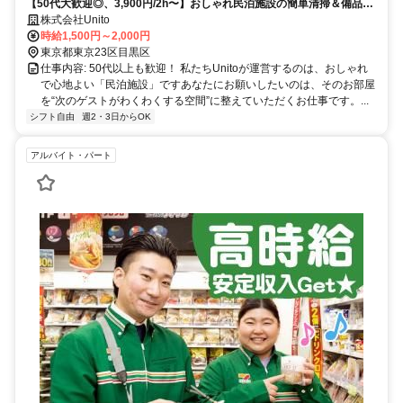
【50代大歓迎◎、3,900円/2h〜】おしゃれ民泊施設の簡単清掃＆備品管
理スタッフ
株式会社Unito
時給1,500円～2,000円
東京都東京23区目黒区
仕事内容: 50代以上も歓迎！ 私たちUnitoが運営するのは、おしゃれ
で心地よい「民泊施設」ですあなたにお願いしたいのは、そのお部屋
を“次のゲストがわくわくする空間”に整えていただくお仕事です。...
シフト自由
週2・3日からOK
アルバイト・パート