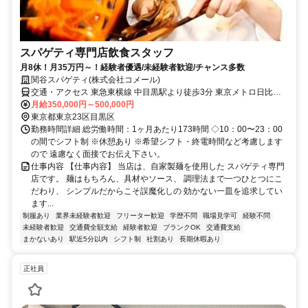
スパゲティ専門店飲食スタッフ
月8休！月35万円～！経験者優遇/未経験者歓迎/チャンス多数
関谷スパゲティ(株式会社コメール)
交通・アクセス 東急東横線 中目黒駅より徒歩3分 東京メトロ日比谷
線 中目黒駅より徒歩3分
月給350,000円～500,000円
東京都東京23区目黒区
勤務時間詳細 総労働時間：1ヶ月あたり173時間 ◇10：00〜23：00
の間でシフト制 ※休憩あり ※希望シフト・終電時間など考慮します
ので 遠慮なく面接でお伝え下さい。
仕事内容 【仕事内容】 当店は、自家製麺を使用した スパゲティ専門
店です。 麺はもちろん、具材やソース、 調理法まで一つひとつにこ
だわり、 シンプルだからこそ誤魔化しの 効かない一皿を追求してい
ます...
制服あり
業界未経験者歓迎
フリーター歓迎
学歴不問
職場見学可
経験不問
未経験者歓迎
交通費全額支給
経験者歓迎
ブランクOK
交通費支給
まかないあり
駅近5分以内
シフト制
社割あり
長期休暇あり
正社員