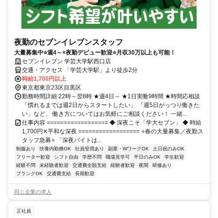
夜勤のセブンイレブンスタッフ
大量募集中⭐週4～×夜勤デビュー歓迎⭐月収30万以上も可能！
セブンイレブン 学芸大学駅西口店
交通・アクセス 「学芸大学駅」より徒歩2分
時給1,700円以上
東京都東京23区目黒区
勤務時間詳細 22時～翌8時 ★週4日～ ★1日実働9時間 ★時間応相談
「慣れるまでは週2日からスタートしたい」 「週5日がっつり働きた
い」など、 働き方についてはお気軽にご相談ください！ 一緒...
仕事内容 ================== ◆ 深夜こそ「学大セブン」 ◆ 時給
1,700円✕平和な深夜 ================== ⭐春の大量募集／夜勤ス
タッフ急募⭐ 「深夜バイトは...
制服あり
扶養内勤務OK
社員登用あり
副業・WワークOK
土日祝のみOK
フリーター歓迎
シフト自由
学歴不問
職場見学可
平日のみOK
学生歓迎
経験不問
未経験者歓迎
交通費全額支給
経験者歓迎
夜間
研修あり
ブランクOK
交通費支給
長期歓迎
同じ企業の求人
正社員