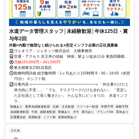
水道データ管理スタッフ│未経験歓迎│年休125日・賞
与年2回
外勤×内勤で無理なく続けられる⭐安定インフラ企業の正社員募集
ヴェオリア・ジェネッツ株式会社 大橋事務所
交通・アクセス 京王井の頭線「神泉」駅より徒歩11分 東急田園都市
線「池尻大橋」駅より徒歩10分
月給225,000円～261,500円
東京都東京23区目黒区
勤務時間詳細 総労働時間：1ヶ月あたり155時間 9：00～18:00（休憩
75分） ※シフト制
仕事内容 ⭐━━━━━━━━━━━━━━━━━⭐ 「外仕事だけだと
体力的に不安…」 「でも、デスクワークだけも合わない」 「安定し
た正社員として長く働きたい」 そんな方にピッタリの、 水道インフ
ラ...
制服あり
業界未経験者歓迎
主婦・主夫歓迎
フリーター歓迎
学歴不問
経験不問
未経験者歓迎
午前
経験者歓迎
研修あり
夕方
賞与あり
ブランクOK
育休あり
交通費支給
長期歓迎
シフト制
長期休暇あり
正社員