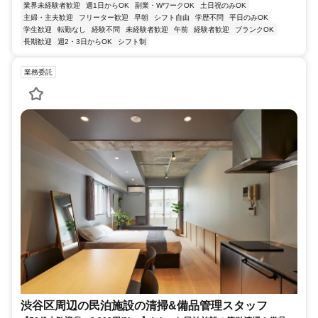
業界未経験者歓迎
週1日からOK
副業・WワークOK
土日祝のみOK
主婦・主夫歓迎
フリーター歓迎
早朝
シフト自由
学歴不問
平日のみOK
学生歓迎
転勤なし
経験不問
未経験者歓迎
午前
経験者歓迎
ブランクOK
長期歓迎
週2・3日からOK
シフト制
業務委託
渋谷区周辺の民泊施設の清掃&備品管理スタッフ