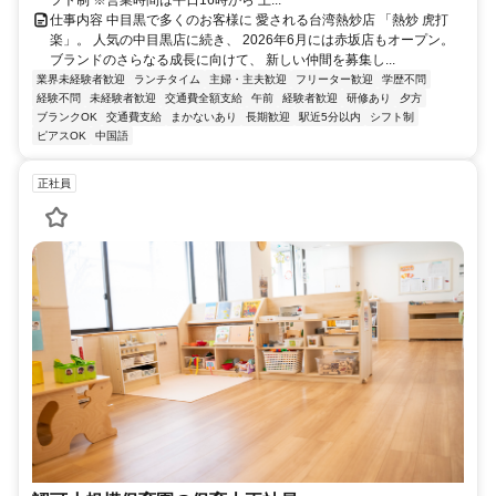
フト制 ※営業時間は平日16時から 土...
仕事内容 中目黒で多くのお客様に 愛される台湾熱炒店 「熱炒 虎打
楽」。 人気の中目黒店に続き、 2026年6月には赤坂店もオープン。
ブランドのさらなる成長に向けて、 新しい仲間を募集し...
業界未経験者歓迎
ランチタイム
主婦・主夫歓迎
フリーター歓迎
学歴不問
経験不問
未経験者歓迎
交通費全額支給
午前
経験者歓迎
研修あり
夕方
ブランクOK
交通費支給
まかないあり
長期歓迎
駅近5分以内
シフト制
ピアスOK
中国語
正社員