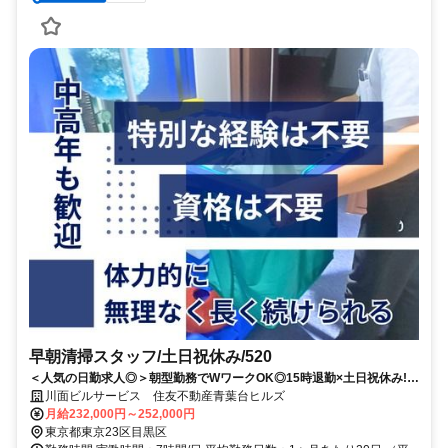
早朝清掃スタッフ/土日祝休み/520
＜人気の日勤求人◎＞朝型勤務でWワークOK◎15時退勤×土日祝休み!!
福利厚生も安心の正社員採用♪
川面ビルサービス 住友不動産青葉台ヒルズ
月給232,000円～252,000円
東京都東京23区目黒区