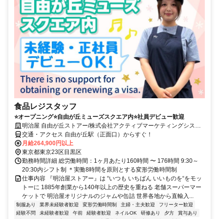
食品レジスタッフ
⭐オープニング⭐自由が丘ミューズスクエア内⭐社員デビュー歓迎
明治屋 自由が丘ストアー/株式会社アクティブマーケティングシステ
ム
交通・アクセス 自由が丘駅（正面口）からすぐ！
月給264,900円以上
東京都東京23区目黒区
勤務時間詳細 総労働時間：1ヶ月あたり160時間 〜 176時間 9:30～
20:30内シフト制 ＊実働8時間を原則とする変形労働時間制
仕事内容 『明治屋ストアー』は “いつも いちばん いいものを“をモッ
トーに 1885年創業から140年以上の歴史を重ねる 老舗スーパーマー
ケットで 明治屋オリジナルのジャムや缶詰 世界各地から直輸入...
制服あり
業界未経験者歓迎
変形労働時間制
主婦・主夫歓迎
フリーター歓迎
経験不問
未経験者歓迎
午前
経験者歓迎
ネイルOK
研修あり
夕方
賞与あり