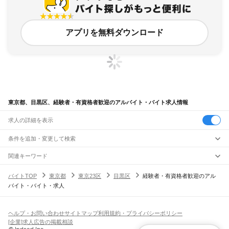
アプリを無料ダウンロード
東京都、目黒区、経験者・有資格者歓迎のアルバイト・バイト求人情報
求人の詳細を表示
条件を追加・変更して検索
市区町村を追加・変更
関連キーワード
東京都 東京23区 目黒区 留学生歓迎
東京都 東京23区 目黒区 外国人歓迎
東京都
駅を追加・変更
バイトTOP
東京都
東京23区
目黒区
経験者・有資格者歓迎のアル
東京都 東京23区 目黒区 主婦歓迎
東京都 東京23区 目黒区 正社員登用あり
東京都
すべて
バイト・バイト・求人
東京都 東京23区 目黒区 学生歓迎 手渡し
東京23区
すべて
職種を追加・変更
JR東海道本線(東京～熱海)
千代田区
中央区
港区
新宿区
文京区
台東区
墨田区
江東区
品川区
目黒区
大田区
東京駅
新橋駅
品川駅
飲食・フードサービス
世田谷区
渋谷区
中野区
杉並区
豊島区
北区
荒川区
板橋区
練馬区
足立区
葛飾区
特徴を追加・変更
飲食・フードサービス
江戸川区
すべて
ヘルプ・お問い合わせ
サイトマップ
利用規約・プライバシーポリシー
JR山手線
ホールスタッフ
キッチンスタッフ
皿洗い・洗い場
精肉・鮮魚加工
給食調理
人気
[企業]求人広告の掲載相談
大崎駅
五反田駅
目黒駅
恵比寿駅
渋谷駅
原宿駅
代々木駅
新宿駅
新大久保駅
八王子市
立川市
武蔵野市
三鷹市
青梅市
府中市
昭島市
調布市
町田市
小金井市
雇用形態を追加・変更
パン屋（ベーカリー）
フードカウンター販売員
バー（BAR）・バーテンダー