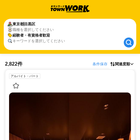
東京都
東京都
目黒区
目黒区
職種を選択してください
経験者・有資格者歓迎
経験者・有資格者歓迎
キーワードを選択してください
2,822件
条件保存
関連度順
アルバイト・パート