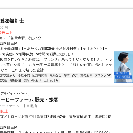
の建築設計士
式会社
00円以上
セス 「祐天寺駅」徒歩6分
23区目黒区
細 実働時間：1日あたり7時間30分 平均勤務日数：1ヶ月あたり21日
:30 ★実働7.5時間/休憩1.5時間 ★残業ほぼなし！
＜図面を描いてきた経験は、 ブランクがあってもなくなりません。＞ ラ
ジの変化を経て、 もう一度 一級建築士として 設計の仕事に携わりませ
では、 これまで培った設計...
取得支援あり
学歴不問
固定時間制
転勤なし
午前
夕方
賞与あり
ブランクOK
費支給
長期歓迎
長期休暇あり
土日祝休み
アルバイト・パート
ーヒーファーム 販売・接客
ヒーファーム 中目黒店
0円以上
東京メトロ日比谷線 中目黒東口2徒歩約2分、東急東横線 中目黒東口2徒
23区目黒区
勤務曜日：月・火・水・木・金・土・日・祝 ・勤務時間： [1] 09:00～