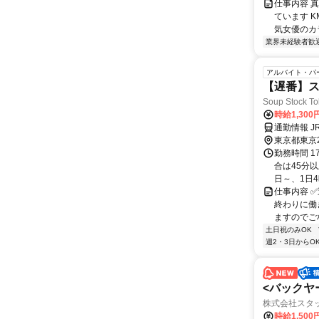
仕事内容 
ています K
気女優のカ
業界未経験者歓
アルバイト・パ
【遅番】
Soup Stock
時給1,30
通勤情報 
東京都東京
勤務時間 1
合は45分
日～、1日4時
仕事内容 ✅
終わりに働
ますのでご相
土日祝のみOK
週2・3日からO
<バックヤ
株式会社スタ
時給1,500