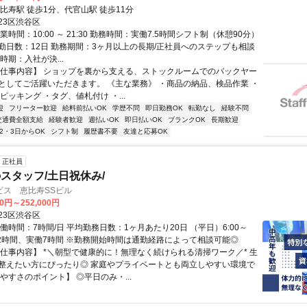
比寿駅 徒歩1分、代官山駅 徒歩11分
23区渋谷区
業時間：10:00 ～ 21:30 勤務時間：実働7.5時間シフト制（休憩90分）
勤日数：12日 勤務期間：3ヶ月以上の長期/正社員へのステップも相談
時期：入社が決...
【仕事内容】 ショップを裏から支える、ストックルームでのバックヤー
としてご活躍いただきます。 《主な業務》 ・商品の納品、検品作業 ・
ピッキング ・タグ、値札付け ・...
迎
フリーター歓迎
給料前払いOK
学歴不問
即日勤務OK
転勤なし
経験不問
交通費全額支給
経験者歓迎
週払いOK
即日払いOK
ブランクOK
長期歓迎
2・3日からOK
シフト制
履歴書不要
友達と応募OK
正社員
スタッフ/土日祝休み/
ビス 恵比寿SSビル
00円～252,000円
23区渋谷区
働時間：7時間/日 平均勤務日数：1ヶ月あたり20日 （平日）6:00～
 休憩2時間、実働7時間 ※勤務開始時間は通勤経路によって相談可能◎
【仕事内容】 *＼朝型で健康的に！無理なく続けられる清掃ワーク／* 生
整えたい方にぴったり◎ 家庭やプライベートとも両立しやすい環境で
やすさのポイント】 ◎平日のみ・...