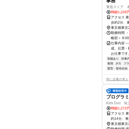
事務
東急ストア 本
時給1,226
アクセス 
歩約2分、
東京都東京
勤務時間 ・勤
略部＞ 8:
仕事内容 
成、伝票・
お仕事です。
制服あり
扶養
夜間
夕方
ブラ
髪型・髪色自由
同じ企業の求人
プログラ
Kids Duo 
時給1,27
アクセス 
約14分、
東京都東京