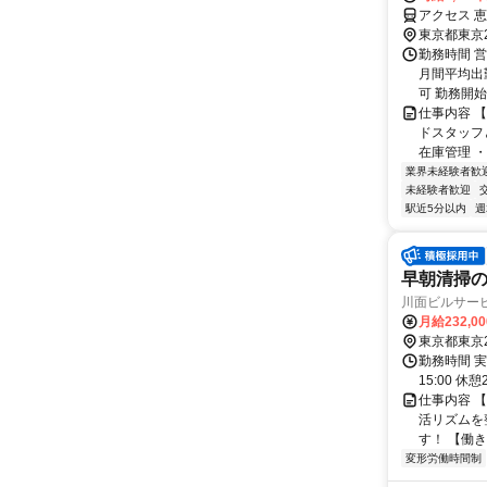
アクセス 恵
東京都東京
勤務時間 営
月間平均出
可 勤務開始
仕事内容 
ドスタッフ
在庫管理 ・
業界未経験者歓
未経験者歓迎
駅近5分以内
週
早朝清掃の
川面ビルサー
月給232,0
東京都東京
勤務時間 実
15:00
仕事内容 
活リズムを
す！ 【働き
変形労働時間制