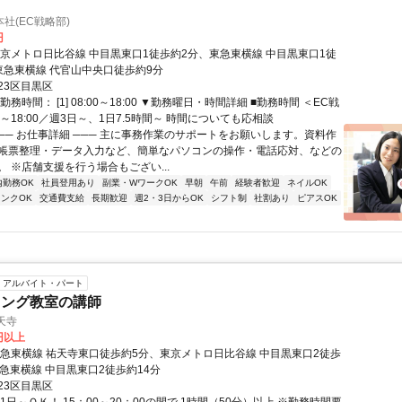
社(EC戦略部)
円
東京メトロ日比谷線 中目黒東口1徒歩約2分、東急東横線 中目黒東口1徒
東急東横線 代官山中央口徒歩約9分
23区目黒区
務時間： [1] 08:00～18:00 ▼勤務曜日・時間詳細 ■勤務時間 ＜EC戦
00～18:00／週3日～、1日7.5時間～ 時間についても応相談
─── お仕事詳細 ─── 主に事務作業のサポートをお願いします。資料作
帳票整理・データ入力など、簡単なパソコンの操作・電話応対、などの
 ※店舗支援を行う場合もござい...
内勤務OK
社員登用あり
副業・WワークOK
早朝
午前
経験者歓迎
ネイルOK
ンクOK
交通費支給
長期歓迎
週2・3日からOK
シフト制
社割あり
ピアスOK
アルバイト・パート
ミング教室の講師
祐天寺
2円以上
東急東横線 祐天寺東口徒歩約5分、東京メトロ日比谷線 中目黒東口2徒歩
東急東横線 中目黒東口2徒歩約14分
23区目黒区