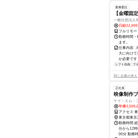
業務委託
【金曜固
一般社団法人
日給32,00
フルリモー
勤務時間・曜
ます。
仕事内容:
大に向けて
が必要です！
シフト自由
フ
同じ企業の求人
正社員
映像制作
ケイ・エム・
年俸3,500
アクセス 
東京都東京
勤務時間 総
分から12時
00分 勤務時