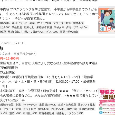
1日～ＯＫ！ 15：00～20：00の間で 1時間（50分）以上 ※勤務時間要
仕事内容 プログラミングを学ぶ教室で、 小学生から中学生までの子ども
す。 生徒さんは3名程度の小集団で レッスンするのでとてもアットホー
的には＞ ・子どもが自宅で進め...
内勤務OK
週1日からOK
副業・WワークOK
フリーター歓迎
学歴不問
日のみOK
学生歓迎
転勤なし
未経験者歓迎
研修あり
夕方
ブランクOK
期歓迎
駅近5分以内
週2・3日からOK
ピアスOK
髪型・髪色自由
アルバイト・パート
)
式会社 五反田支社(055)
0円～15,400円
目黒区青葉台２丁目付近 現場により異なる/直行直帰/勤務地相談可 ■電話
不要■即日勤務
23区目黒区
働時間：8時間/日 平均勤務日数：1ヶ月あたり12日～22日 ・勤務曜
水・木・金・土・日・祝 ・勤務時間： [1] 08:00～17:00 ・最低勤務
日 ...
【未経験歓迎！資格・学歴不問！研修完備】 ★★★- 「守るってカッコイ
からの警備に必要なのは、 あなたの“接客経験”。 -★★★ 街で暮らしてい
見かける建設工事...
未経験者歓迎
副業・WワークOK
土日祝のみOK
主婦・主夫歓迎
週1シフト提出
り
フリーター歓迎
シフト自由
学歴不問
平日のみOK
経験不問
未経験者歓迎
イルOK
週払いOK
即日払いOK
有資格者歓迎
研修あり
ブランクOK