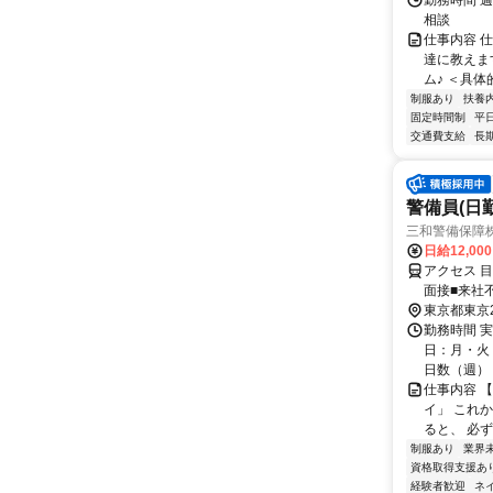
勤務時間 週
相談
仕事内容 
達に教えま
ム♪ ＜具体
制服あり
扶養
固定時間制
平
交通費支給
長
警備員(日勤
三和警備保障株
日給12,00
アクセス 
面接■来社
東京都東京
勤務時間 実
日：月・火・
日数（週）：3
仕事内容 
イ」 これ
ると、 必ず
制服あり
業界
資格取得支援あ
経験者歓迎
ネ