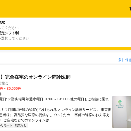
黒駅
してください
固定シフト制
を選択してください
条件保
定】完全在宅のオンライン問診医師
博愛会
0円～80,000円
ト
日: ✅勤務時間 毎週水曜日 10:00～19:00 ※他の曜日もご相談に乗れ
 スキマ時間に医師の診察が受けられる オンライン診療サービス。 事業拡
患者様に 高品質な医療の提供をしていくため、 医師の皆様のお力添え
 ご自宅などでのオンライン診...
ルリモート
残業なし