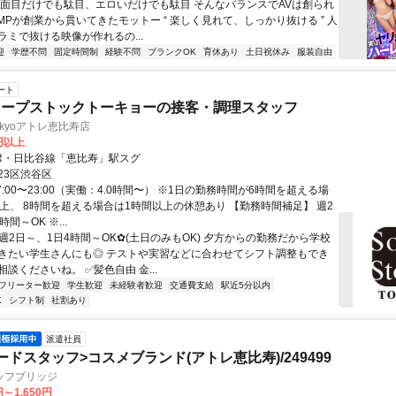
真面目だけでも駄目、エロいだけでも駄目 そんなバランスでAVは創られ
MPが創業から貫いてきたモットー “ 楽しく見れて、しっかり抜ける ” 人
ラミで抜ける映像が作れるの...
迎
学歴不問
固定時間制
経験不問
ブランクOK
育休あり
土日祝休み
服装自由
ート
スープストックトーキョーの接客・調理スタッフ
 Tokyoアトレ恵比寿店
0円以上
JR・日比谷線「恵比寿」駅スグ
23区渋谷区
7:00〜23:00（実働：4.0時間〜） ※1日の勤務時間が6時間を超える場
以上、 8時間を超える場合は1時間以上の休憩あり 【勤務時間補足】 週2
間～OK ※...
週2日～、1日4時間～OK✿(土日のみもOK) 夕方からの勤務だから学校
きたい学生さんにも◎ テストや実習などに合わせてシフト調整もでき
談くださいね。 ✅髪色自由 金...
フリーター歓迎
学生歓迎
未経験者歓迎
交通費支給
駅近5分以内
K
シフト制
社割あり
派遣社員
ードスタッフ>コスメブランド(アトレ恵比寿)/249499
ッフブリッジ
円～1,650円