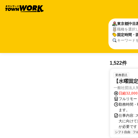
東京都
中目
職種を選択
固定時間・
キーワード
1,522件
業務委託
【水曜固
一般社団法人
日給32,00
フルリモー
勤務時間・曜
ます。
仕事内容:
大に向けて
が必要です！
シフト自由
フ