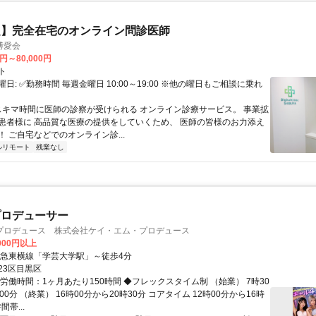
定】完全在宅のオンライン問診医師
博愛会
0円～80,000円
ト
日: ✅勤務時間 毎週金曜日 10:00～19:00 ※他の曜日もご相談に乗れ
 スキマ時間に医師の診察が受けられる オンライン診療サービス。 事業拡
患者様に 高品質な医療の提供をしていくため、 医師の皆様のお力添え
 ご自宅などでのオンライン診...
ルリモート
残業なし
プロデューサー
プロデュース 株式会社ケイ・エム・プロデュース
,000円以上
東急東横線「学芸大学駅」～徒歩4分
23区目黒区
労働時間：1ヶ月あたり150時間 ◆フレックスタイム制 （始業） 7時30
00分 （終業） 16時00分から20時30分 コアタイム 12時00分から16時
間帯...