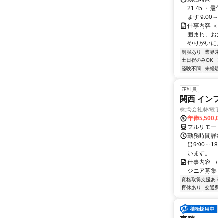
21:45
ます 9:00～2
仕事内容 
囲まれ、お
やりがいに
制服あり
業界
土日祝のみOK
経験不問
未経
正社員
関西 イン
株式会社林電
年俸5,500,
フルリモー
勤務時間詳細
⏰9:00～
います。
仕事内容 _/_
ジニア募集
資格取得支援あ
育休あり
交通