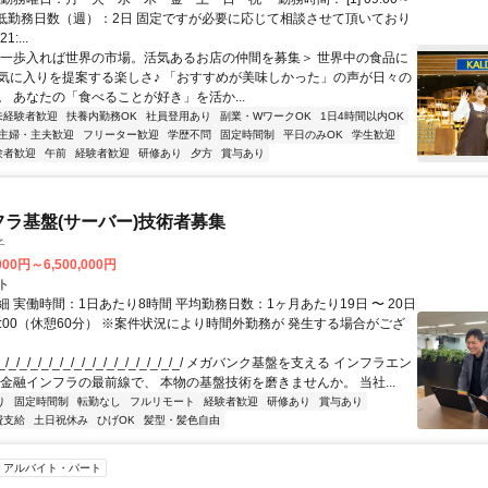
 ・最低勤務日数（週）：2日 固定ですが必要に応じて相談させて頂いており
1:...
＜一歩入れば世界の市場。活気あるお店の仲間を募集＞ 世界中の食品に
気に入りを提案する楽しさ♪ 「おすすめが美味しかった」の声が日々の
。 あなたの「食べることが好き」を活か...
未経験者歓迎
扶養内勤務OK
社員登用あり
副業・WワークOK
1日4時間以内OK
主婦・主夫歓迎
フリーター歓迎
学歴不問
固定時間制
平日のみOK
学生歓迎
験者歓迎
午前
経験者歓迎
研修あり
夕方
賞与あり
フラ基盤(サーバー)技術者募集
子
000円～6,500,000円
ト
 実働時間：1日あたり8時間 平均勤務日数：1ヶ月あたり19日 〜 20日
18:00（休憩60分） ※案件状況により時間外勤務が 発生する場合がござ
/_/_/_/_/_/_/_/_/_/_/_/_/_/_/_/_/ メガバンク基盤を支える インフラエン
 金融インフラの最前線で、 本物の基盤技術を磨きませんか。 当社...
り
固定時間制
転勤なし
フルリモート
経験者歓迎
研修あり
賞与あり
費支給
土日祝休み
ひげOK
髪型・髪色自由
アルバイト・パート