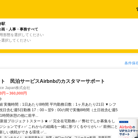
寺駅
企画・人事・事務すべて
雇用形態を選択してください
を選択してください
条件保
ト 民泊サービスAirbnbのカスタマーサポート
ance Japan株式会社
00円～360,000円
ト
細 実働時間：1日あたり8時間 平均勤務日数：1ヶ月あたり21日 ▼シフ
祝日含む週5日勤務 17：00～翌9：00の間で実働8時間（土日祝含む週5
1時間休憩の他に前半...
★新規プロジェクトスタート★ ✅ 完全在宅勤務♪ ✅ 弊社でしか募集をし
ジションです♪ ✅ これからの組織を一緒に形づくるやりがい ✅ 前例にと
しい挑戦ができる環境 ✅...
迎
ランチタイム
社員登用あり
副業・WワークOK
フリーター歓迎
学歴不問