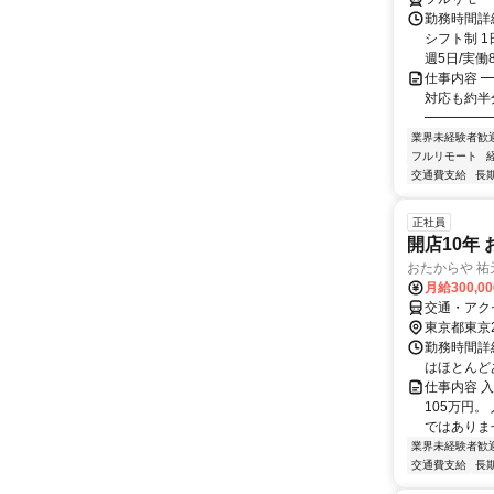
勤務時間詳細
シフト制 1
週5日/実働8
仕事内容 ━
対応も約半
━━━━━━
業界未経験者歓
フルリモート
交通費支給
長
正社員
開店10年
おたからや 祐
月給300,00
交通・アク
東京都東京
勤務時間詳細
はほとんど
仕事内容 
105万円。
ではありませ
業界未経験者歓
交通費支給
長