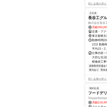
同じ企業の求人
正社員
長谷工グル
株式会社長谷
月給300,0
交通・アク
東京都東京
勤務時間詳
22日 勤務時
平均15～2..
仕事内容 
大切な生活
模修繕工事
資格取得支援あ
賞与あり
育休
同じ企業の求人
契約社員
フードデリ
Teleperform
月給218,4
フルリモー