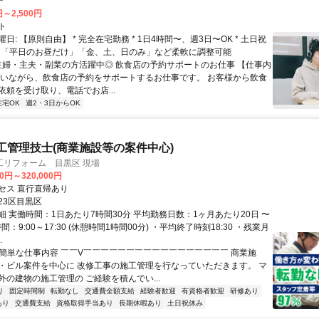
ー
円～2,500円
ト
日: 【原則自由】 * 完全在宅勤務 * 1日4時間〜、週3日〜OK * 土日祝
 * 「平日のお昼だけ」「金、土、日のみ」など柔軟に調整可能
 主婦・主夫・副業の方活躍中◎ 飲食店の予約サポートのお仕事 【仕事内
にいながら、飲食店の予約をサポートするお仕事です。 お客様から飲食
依頼を受け取り、電話でお店...
在宅OK
週2・3日からOK
工管理技士(商業施設等の案件中心)
工リフォーム 目黒区 現場
00円～320,000円
セス 直行直帰あり
23区目黒区
細 実働時間：1日あたり7時間30分 平均勤務日数：1ヶ月あたり20日 〜
間：9:00～17:30 (休憩時間1時間00分) ・平均終了時刻18:30 ・残業月
.
✅簡単な仕事内容 ￣￣V￣￣￣￣￣￣￣￣￣￣￣￣￣￣￣￣￣ 商業施
・ビル案件を中心に 改修工事の施工管理を行なっていただきます。 マ
外の建物の施工管理の ご経験を積んでい...
り
固定時間制
転勤なし
交通費全額支給
経験者歓迎
有資格者歓迎
研修あり
あり
交通費支給
資格取得手当あり
長期休暇あり
土日祝休み