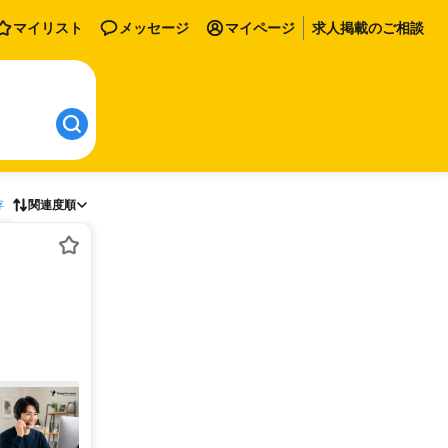
マイリスト
メッセージ
マイページ
求人掲載のご相談
存
関連度順