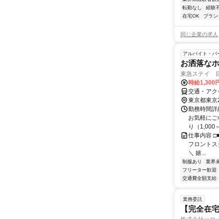
転勤なし
経験
在宅OK
ブラン
同じ企業の求人
アルバイト・パ
お洒落な
東急ステイ 
時給1,300
交通・アク
東京都東京
勤務時間詳細
お気軽にご
り（1,000～2
仕事内容 □
フロントスタ
＼ 嬉...
制服あり
業界
フリーター歓迎
交通費全額支給
業務委託
【完全在