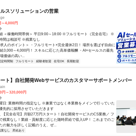
ールスソリューションの営業
ge
円～4,000円
ト
 ＜稼働時間帯例＞ 平日9:00～18:00 ※フルリモート（完全在宅） ※
時間は相談可 ※残業なし
＜求人のポイント＞ ・フルリモート×完全週休2日！ 場所を選ばず自由に
給3,000～4,000円！ スキルに応じた高単価報酬 ・AI×セールスの最先
場価値の高い...
固定時間制
フルリモート
経験者歓迎
在宅OK
長期歓迎
ート】自社開発Webサービスのカスタマーサポートメンバー
ain
00円～320,000円
ト
曜日: 業務時間の指定なし ※兼業ではなく本業務をメインで行っていた
優先的に採用させていただきます
 ＼ 【完全在宅】月額27万円スタート！自社開発サービスのCS業務／ フ
で残業なし！業績・貢献度に応じた随時昇給で収入UP！ これまでのご
たの魅力を詳しく記載のうえ、ぜ...
残業なし
昇給あり