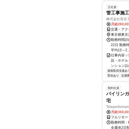
正社員
管工事施工
株式会社長谷
月給260,0
交通・アク
東京都東京
勤務時間詳
22日 勤務時
平均15～2..
仕事内容 
設・ホテル
ンション以
資格取得支援あ
育休あり
交通
契約社員
バイリンガ
宅
Teleperfor
月給360,0
フルリモー
勤務時間・曜
全週休2日