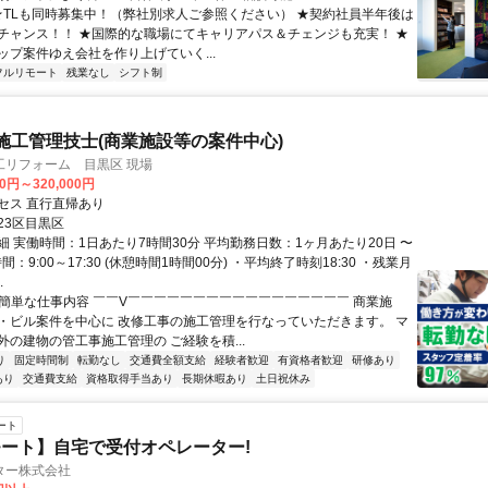
 ★TLも同時募集中！（弊社別求人ご参照ください） ★契約社員半年後は
チャンス！！ ★国際的な職場にてキャリアパス＆チェンジも充実！ ★
ップ案件ゆえ会社を作り上げていく...
フルリモート
残業なし
シフト制
施工管理技士(商業施設等の案件中心)
工リフォーム 目黒区 現場
00円～320,000円
セス 直行直帰あり
23区目黒区
細 実働時間：1日あたり7時間30分 平均勤務日数：1ヶ月あたり20日 〜
間：9:00～17:30 (休憩時間1時間00分) ・平均終了時刻18:30 ・残業月
.
✅簡単な仕事内容 ￣￣V￣￣￣￣￣￣￣￣￣￣￣￣￣￣￣￣￣ 商業施
・ビル案件を中心に 改修工事の施工管理を行なっていただきます。 マ
外の建物の管工事施工管理の ご経験を積...
り
固定時間制
転勤なし
交通費全額支給
経験者歓迎
有資格者歓迎
研修あり
あり
交通費支給
資格取得手当あり
長期休暇あり
土日祝休み
ート
ート】自宅で受付オペレーター!
ター株式会社