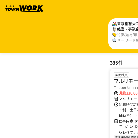
東京都
祐天
経営・事業
特徴/給与/
キーワード
385件
契約社員
フルリモー
Teleperform
月給330,0
フルリモー
勤務時間詳
ト制：土日
日勤務） ・
仕事内容 
ていないポ
らわれず、新
業界未経験者歓