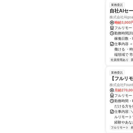
業務委託
自社AIセ
株式会社Algoa
時給3,000
フルリモー
勤務時間詳細
稼働日数・
仕事内容 
働ける ・時
端領域で 市
社員登用あり
業務委託
【フルリモ
株式会社Fount
月給270,0
フルリモー
勤務時間・
だける方を
仕事内容:
ルリモート
経験やあな
フルリモート