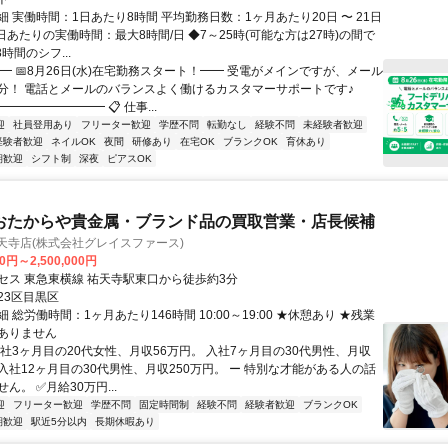
 実働時間：1日あたり8時間 平均勤務日数：1ヶ月あたり20日 〜 21日
日あたりの実働時間：最大8時間/日 ◆7～25時(可能な方は27時)の間で
時間のシフ...
━ 📅8月26日(水)在宅勤務スタート！━━ 受電がメインですが、メール
分！ 電話とメールのバランスよく働けるカスタマーサポートです♪
━━━━━━━━ 📋 仕事...
迎
社員登用あり
フリーター歓迎
学歴不問
転勤なし
経験不問
未経験者歓迎
経験者歓迎
ネイルOK
夜間
研修あり
在宅OK
ブランクOK
育休あり
期歓迎
シフト制
深夜
ピアスOK
 おたからや貴金属・ブランド品の買取営業・店長候補
天寺店(株式会社グレイスファース)
0円～2,500,000円
セス 東急東横線 祐天寺駅東口から徒歩約3分
23区目黒区
 総労働時間：1ヶ月あたり146時間 10:00～19:00 ★休憩あり ★残業
ありません
入社3ヶ月目の20代女性、月収56万円。 入社7ヶ月目の30代男性、月収
 入社12ヶ月目の30代男性、月収250万円。 ー 特別な才能がある人の話
ん。 ✅月給30万円...
迎
フリーター歓迎
学歴不問
固定時間制
経験不問
経験者歓迎
ブランクOK
期歓迎
駅近5分以内
長期休暇あり