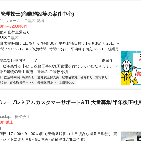
管理技士(商業施設等の案件中心)
工リフォーム 目黒区 現場
00円～320,000円
セス 直行直帰あり
23区目黒区
細 実働時間：1日あたり7時間30分 平均勤務日数：1ヶ月あたり20日 〜
間：9:00～17:30 (休憩時間1時間00分) ・平均終了時刻18:30 ・残業月
.
✅簡単な仕事内容 ￣￣V￣￣￣￣￣￣￣￣￣￣￣￣￣￣￣￣￣ 商業施
・ビル案件を中心に 改修工事の施工管理を行なっていただきます。 マ
外の建物の管工事施工管理の ご経験を積...
り
固定時間制
転勤なし
交通費全額支給
経験者歓迎
研修あり
賞与あり
費支給
資格取得手当あり
長期休暇あり
土日祝休み
ル・プレミアムカスタマーサポート&TL大量募集!半年後正社
manceJapan株式会社
00円以上
ト
日: 17：00～9：00 の間で実働 8 時間（土日祝含む週 5 日勤務） 完
制(シフトにより月8～9日休み) ※希望休ご相談可能