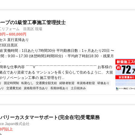
ープの1級管工事施工管理技士
工リフォーム 目黒区 現場
00円～600,000円
セス 直行直帰あり
23区目黒区
細 実働時間：1日あたり7時間30分 平均勤務日数：1ヶ月あたり20日 〜
間：9:00～17:30 (休憩時間1時間00分) ・平均終了時刻18:30 ・残業月
.
✅簡単な仕事内容 ￣￣V￣￣￣￣￣￣￣￣￣￣￣￣￣￣￣￣￣ お客様の
拠点であり資産である マンションを長く安心して住めるように、 大規
やリノベーション工事の 施工管理を行...
り
固定時間制
転勤なし
交通費全額支給
経験者歓迎
有資格者歓迎
研修あり
あり
交通費支給
資格取得手当あり
長期休暇あり
土日祝休み
バリーカスタマーサポート(完全在宅)受電業務
ance Japan株式会社
00円以上
ト