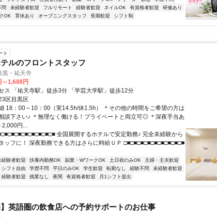
不問
未経験者歓迎
フルリモート
経験者歓迎
ネイルOK
有資格者歓迎
研修あり
クOK
育休あり
オープニングスタッフ
長期歓迎
シフト制
ート
ホテルのフロントスタッフ
目黒・祐天寺
円～1,688円
セス 「祐天寺駅」徒歩3分 「学芸大学駅」徒歩12分
23区目黒区
 18：00～10：00（実14.5h/休1.5h） ＊その他の時間をご希望の方は
相談下さい♪ ＊無理なく働ける！プライベートと両立可◎ ＊深夜手当あ
,000円...
■□■□■□■□■□■□■□■□■ 全国展開するホテルで安定勤務♪ 完全未経験から
ッフに！ 深夜勤務できる方はさらに時給ＵＰ □■□■□■□■□■□■□■□■□■
未経験者歓迎
扶養内勤務OK
副業・WワークOK
土日祝のみOK
主婦・主夫歓迎
シフト自由
学歴不問
平日のみOK
学生歓迎
転勤なし
経験不問
未経験者歓迎
経験者歓迎
残業なし
夜間
有資格者歓迎
月1シフト提出
宅】英語圏の飲食店への予約サポートのお仕事