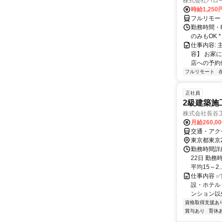
株式会社ハロ
時給1,250
フルリモー
勤務時間・曜
のみもOK
仕事内容:
容】 お家
店への予約
フルリモート
正社員
2級建築施
株式会社長谷
月給260,0
交通・アク
東京都東京
勤務時間詳
22日 勤務時
平均15～2..
仕事内容 
設・ホテル
ンション以
資格取得支援あ
賞与あり
育休