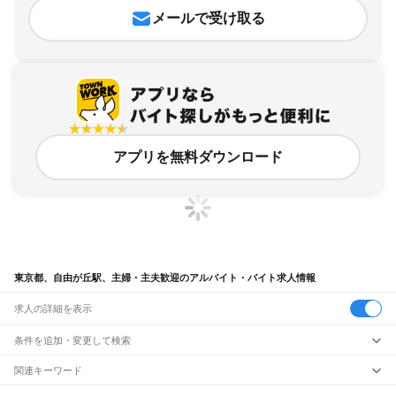
メールで受け取る
アプリを無料ダウンロード
東京都、自由が丘駅、主婦・主夫歓迎のアルバイト・バイト求人情報
求人の詳細を表示
条件を追加・変更して検索
市区町村を追加・変更
関連キーワード
完全在宅ワーク 全国
シール貼り 在宅
現在地周辺
ガチャガチャ
犬カフェ
東京都