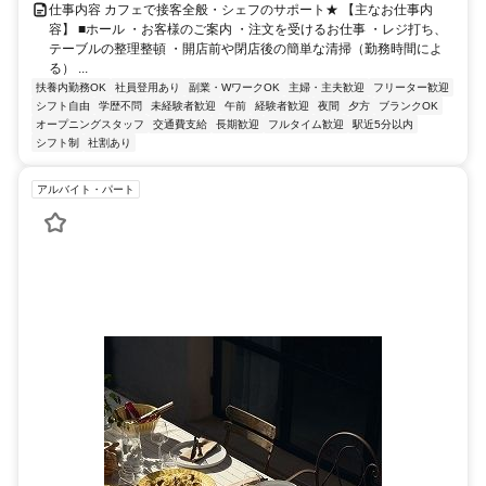
仕事内容 カフェで接客全般・シェフのサポート★ 【主なお仕事内
容】 ■ホール ・お客様のご案内 ・注文を受けるお仕事 ・レジ打ち、
テーブルの整理整頓 ・開店前や閉店後の簡単な清掃（勤務時間によ
る） ...
扶養内勤務OK
社員登用あり
副業・WワークOK
主婦・主夫歓迎
フリーター歓迎
シフト自由
学歴不問
未経験者歓迎
午前
経験者歓迎
夜間
夕方
ブランクOK
オープニングスタッフ
交通費支給
長期歓迎
フルタイム歓迎
駅近5分以内
シフト制
社割あり
アルバイト・パート