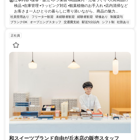
仕事内容 •接客・販売 •レジ業務 •商品陳列・売場づくり •入荷商品の
検品 •在庫管理 •ラッピング対応 •観葉植物のお手入れ •店内清掃など
お客さま一人ひとりの暮らしに寄り添いながら、商品の魅力...
社員登用あり
フリーター歓迎
未経験者歓迎
経験者歓迎
研修あり
制服貸与
ブランクOK
オープニングスタッフ
交通費支給
駅近5分以内
シフト制
社割あり
正社員
和スイーツブランド自由が丘本店の販売スタッフ