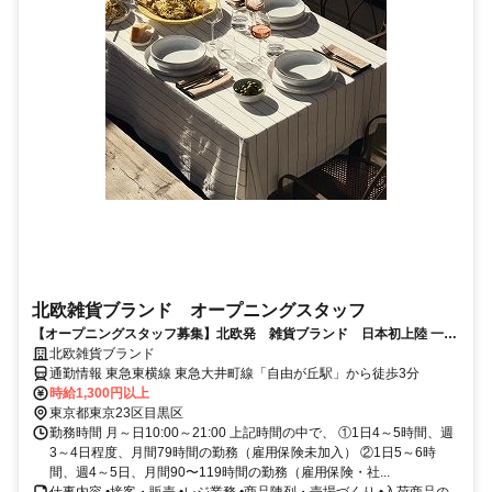
北欧雑貨ブランド オープニングスタッフ
【オープニングスタッフ募集】北欧発 雑貨ブランド 日本初上陸 一緒
にお店をつくりませんか？
北欧雑貨ブランド
通勤情報 東急東横線 東急大井町線「自由が丘駅」から徒歩3分
時給1,300円以上
東京都東京23区目黒区
勤務時間 月～日10:00～21:00 上記時間の中で、 ①1日4～5時間、週
3～4日程度、月間79時間の勤務（雇用保険未加入） ②1日5～6時
間、週4～5日、月間90〜119時間の勤務（雇用保険・社...