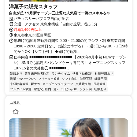
洋菓子の販売スタッフ
自由が丘＊9月新オープン⭕️上質な人気店で一流のスキルを✨
パティスリーパブロフ自由が丘店
交通・アクセス 東急東横線「自由が丘駅」徒歩1分
時給1,400円以上
東京都東京23区目黒区
勤務時間詳細 ⏰勤務時間⏰ 9:00～21:00の間でシフト制 ※営業時間
10:00～20:00 定休日なし（施設に準ずる） ・週3日からOK ・1日5時
間からOK 【シフト例 】 ◆短時間勤務...
仕事内容 ■■■■■■■■■■■■■■■■■■■■ 【2026年9月中旬 NEWオープン
✨】 SNSでも話題のパウンドケーキ専門店！ オープニングスタッフ
10〜15名の大募集⭕️ ■■■■■■■■...
制服あり
業界未経験者歓迎
ランチタイム
扶養内勤務OK
社員登用あり
副業・WワークOK
フリーター歓迎
シフト自由
学歴不問
経験不問
未経験者歓迎
駅ナカ
オープニングスタッフ
交通費支給
長期歓迎
フルタイム歓迎
駅近5分以内
週2・3日からOK
シフト制
社割あり
正社員