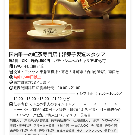
国内唯一の紅茶専門店￤洋菓子製造スタッフ
週3日～OK￤時給1500円￤パティシエへのキャリアUPも可
TWG Tea 自由が丘
交通・アクセス 東急東横線・東急大井町線「自由が丘駅」南口改札
すぐ
時給1,500円以上
東京都東京23区目黒区
勤務時間詳細 ⏰営業時間￤10:00～21:00
┈┈┈┈┈┈┈┈┈┈┈┈┈┈┈┈┈ ▼シフト例 ￤9:00～16:00／
11:00～15:00／16:00～21:30 など ┈┈┈┈┈┈┈┈┈┈┈...
仕事内容 ＼ ⭐この求人のポイント⭐ ／ ･━･✧･━･✧･━･✧･━･✧･━･
✧･━･✧･ ✅時給1500円～／経験・能力による ✅週3～4日勤務から
OK！Wワーク歓迎 ✅将来はパティスリー長も目...
制服あり
業界未経験者歓迎
扶養内勤務OK
社員登用あり
副業・WワークOK
主婦・主夫歓迎
フリーター歓迎
学歴不問
平日のみOK
学生歓迎
経験不問
未経験者歓迎
午前
経験者歓迎
有資格者歓迎
夕方
ブランクOK
長期歓迎