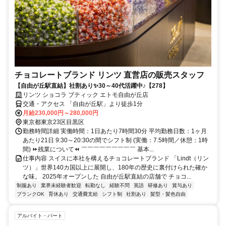
チョコレートブランド リンツ 直営店の販売スタッフ
【自由が丘駅直結】社割あり✨30～40代活躍中♪【278】
リンツ ショコラ ブティック エトモ自由が丘店
交通・アクセス 「自由が丘駅」より徒歩1分
月給230,000円～280,000円
東京都東京23区目黒区
勤務時間詳細 実働時間：1日あたり7時間30分 平均勤務日数：1ヶ月
あたり21日 9:30～20:30の間でシフト制 (実働：7.5時間／休憩：1時
間) ⏩残業について⏪ ￣￣￣￣￣￣￣￣￣ 基本...
仕事内容 スイスに本社を構えるチョコレートブランド 「Lindt（リン
ツ）」世界140カ国以上に展開し、180年の歴史に裏付けられた確か
な味。 2025年オープンした 自由が丘駅直結の店舗で チョコ...
制服あり
業界未経験者歓迎
転勤なし
経験不問
英語
研修あり
賞与あり
ブランクOK
育休あり
交通費支給
シフト制
社割あり
髪型・髪色自由
アルバイト・パート