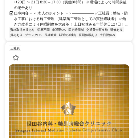
り20日 〜 21日 8:30～17:30（実働8時間） ※現場によって時間前後
の場合あり
仕事内容 ＜＜ 求人のポイント ＞＞―――――― ✅正社員：塗装・防
水工事における施工管理 （建築施工管理としての実務経験者） ✅働
き方改革により休暇制度を大改革！ 土日祝休み＆年間休日127日！...
資格取得支援あり
学歴不問
車通勤OK
固定時間制
交通費全額支給
研修あり
賞与あり
ブランクOK
長期歓迎
駅近5分以内
長期休暇あり
土日祝休み
正社員