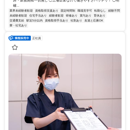
み・新規開拓一切無し ◯上場企業なので働きやすさバッチリ！ ◯明
確...
業界未経験者歓迎
資格取得支援あり
固定時間制
職場見学可
転勤なし
経験不問
未経験者歓迎
住宅手当あり
経験者歓迎
研修あり
賞与あり
育休あり
交通費支給
駅近5分以内
資格取得手当あり
社割あり
友達と応募OK
寮・社宅あり
正社員