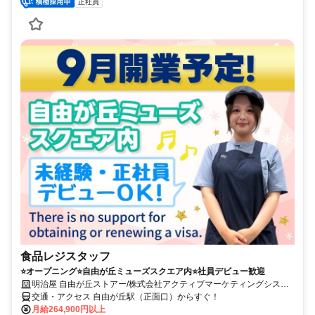
正社員
食品レジスタッフ
⭐オープニング⭐自由が丘ミューズスクエア内⭐社員デビュー歓迎
明治屋 自由が丘ストアー/株式会社アクティブマーケティングシステ
ム
交通・アクセス 自由が丘駅（正面口）からすぐ！
月給264,900円以上