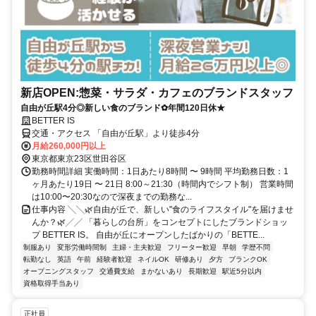
新店OPEN:惣菜・サラダ・カフェのブランドスタッフ
自由が丘駅4分◎新しい食のブランド✿年間120日休★
BETTER IS
交通・アクセス 「自由が丘駅」より徒歩4分
月給260,000円以上
東京都東京23区世田谷区
勤務時間詳細 実働時間：1日あたり8時間 〜 9時間 平均勤務日数：1
ヶ月あたり19日 〜 21日 8:00～21:30（時間内でシフト制） 営業時間
は10:00〜20:30なので深夜までの勤務な...
仕事内容 ╲╲🌿自由が丘で、新しい"食のライフスタイル"を届けませ
んか？🌿╱╱ 「暮らしの台所」をコンセプトにしたブランドショッ
プ BETTER IS。 自由が丘にオープンしたばかりの「BETTE...
制服あり
変形労働時間制
主婦・主夫歓迎
フリーター歓迎
早朝
学歴不問
転勤なし
英語
午前
経験者歓迎
ネイルOK
研修あり
夕方
ブランクOK
オープニングスタッフ
交通費支給
まかないあり
長期歓迎
駅近5分以内
資格取得手当あり
正社員