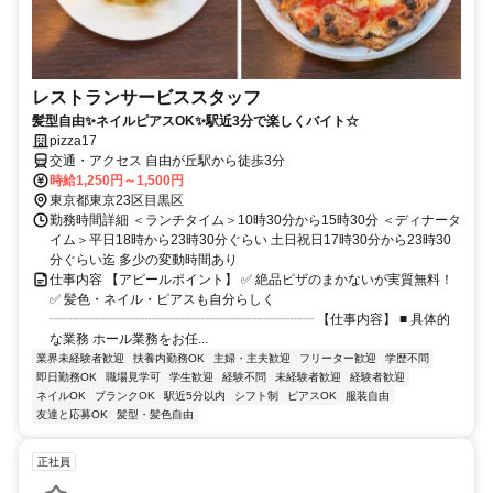
レストランサービススタッフ
髪型自由✨ネイルピアスOK✨駅近3分で楽しくバイト☆
pizza17
交通・アクセス 自由が丘駅から徒歩3分
時給1,250円～1,500円
東京都東京23区目黒区
勤務時間詳細 ＜ランチタイム＞10時30分から15時30分 ＜ディナータ
イム＞平日18時から23時30分ぐらい 土日祝日17時30分から23時30
分ぐらい迄 多少の変動時間あり
仕事内容 【アピールポイント】 ✅ 絶品ピザのまかないが実質無料！
✅ 髪色・ネイル・ピアスも自分らしく
┈┈┈┈┈┈┈┈┈┈┈┈┈┈┈┈┈┈┈┈ 【仕事内容】 ■ 具体的
な業務 ホール業務をお任...
業界未経験者歓迎
扶養内勤務OK
主婦・主夫歓迎
フリーター歓迎
学歴不問
即日勤務OK
職場見学可
学生歓迎
経験不問
未経験者歓迎
経験者歓迎
ネイルOK
ブランクOK
駅近5分以内
シフト制
ピアスOK
服装自由
友達と応募OK
髪型・髪色自由
正社員