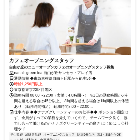
カフェオープニングスタッフ
自由が丘のニューオープンカフェのオープニングスタッフ募集
nana's green tea 自由が丘サンセットアレイ店
通勤情報 ◆東急東横線自由ヶ丘駅から徒歩5分◆
時給1,250円以上
東京都東京23区目黒区
勤務時間 08:00〜22:00（実働：4.0時間〜） ※1日の勤務時間が6時
間を超える場合は45分以上、 8時間を超える場合は1時間以上の休憩
あり 【勤務時間補足】 勤務時間8:00～22:00 ...
仕事内容 ◆◆ナナズグリーンティーのお仕事◆◆ ポジション固定せ
ず、全員がすべての業務を覚えていくので、 チームワーク良く、協
力し合って働けるのがナナズグリーンティーの良さ はじめは… ◇料
理やド...
学生歓迎
経験者歓迎
オープニングスタッフ
駅近5分以内
週2・3日からOK
シフト制
社割あり
食事補助あり