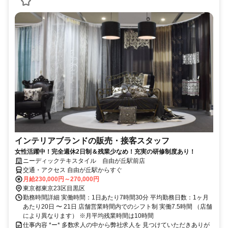
インテリアブランドの販売・接客スタッフ
女性活躍中！完全週休2日制＆残業少なめ！充実の研修制度あり！
ニーディックテキスタイル 自由が丘駅前店
交通・アクセス 自由が丘駅からすぐ
月給230,000円～270,000円
東京都東京23区目黒区
勤務時間詳細 実働時間：1日あたり7時間30分 平均勤務日数：1ヶ月
あたり20日 〜 21日 店舗営業時間内でのシフト制 実働7.5時間 （店舗
により異なります） ※月平均残業時間は10時間
仕事内容 *ー* 多数求人の中から弊社求人を 見つけていただきありが