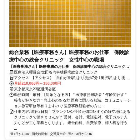
総合業務【医療事務さん】医療事務のお仕事 保険診
療中心の総合クリニック 女性中心の職場
【医療事務さん】医療事務のお仕事 保険診療中心の総合クリニック
女性中心の職場環境
医療法人櫻縁会:世田谷内科糖尿病総合クリニック
アクセス: 【アクセス】 ｢自由が丘駅｣より徒歩7分 ｢奥沢駅｣より徒歩3
分 ｢緑が丘駅｣より徒歩6分
月給210,000円～350,000円
東京都東京23区世田谷区
勤務時間・曜日: 【対象となる方】 * 医療事務経験者 * 年齢問わず *
接客が好きな方 * 向上心のある方 医療に関わる知識、コミュニケーシ
ョン教育研修等有りますので 医療事務経験者の方に...
仕事内容: 週休2日制！ブランクOK♪社保完備◎駅すぐの好立地にある
クリニックで働きませんか？ 受付、会計、電話応対、電子カルテ入
力などが主な業務となります。 総合内科、自費診療、婦人科を行う
...
週1日からOK
固定時間制
交通費支給
週2・3日からOK