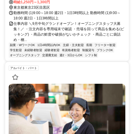
時給1,250円～1,300円
東京都東京23区目黒区
勤務時間 (1)9:00～18:00 週2日・1日3時間以上 勤務時間 (1)9:00～
18:00 週2日・1日3時間以上
仕事内容 ＼9月中旬グランドオープン！オープニングスタッフ大募
集！／ ・注文内容を専用端末で確認 ・売場を回って商品を集める(ピ
ッキング) ・商品の鮮度や破損がないかチェック ・商品ごとに袋詰
め・梱...
副業・WワークOK
1日4時間以内OK
主婦・主夫歓迎
長期
フリーター歓迎
学生歓迎
未経験者歓迎
経験者歓迎
有資格者歓迎
制服貸与
ブランクOK
オープニングスタッフ
交通費支給
週2・3日からOK
シフト制
アルバイト・パート