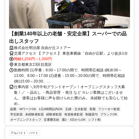
【創業140年以上の老舗・安定企業】スーパーでの品
出しスタッフ
株式会社明治屋 自由が丘ストアー
交通アクセス 【 アクセス 】 東急東横線「自由が丘駅」より徒歩1分
時給1,250円～1,300円
東京都東京23区目黒区
勤務時間 (1)早番：8:00～17:00の間で、時間帯応相談 (例)8:00～
13:00、8:00～17:00 (2)遅番：15:00～20:00の間で、時間帯応相談
(例)15:00～20:00、...
仕事内容 ＼9月中旬グランドオープン！オープニングスタッフ大募
集！／ ・品出し ・商品管理 ・発注 など ※レジ業務はございませ
ん。 接客はお客様に声を掛けられた際のみ。 未経験でも安心して始
め...
副業・WワークOK
1日4時間以内OK
主婦・主夫歓迎
長期
フリーター歓迎
学生歓迎
未経験者歓迎
経験者歓迎
有資格者歓迎
制服貸与
ブランクOK
オープニングスタッフ
交通費支給
週2・3日からOK
シフト制
アルバイト・パート