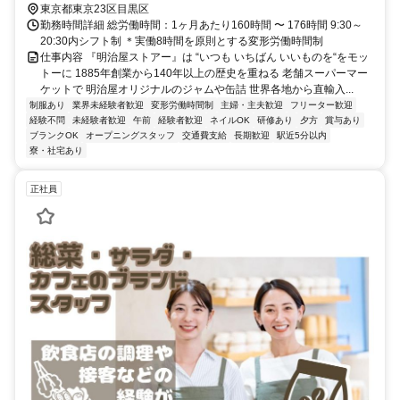
東京都東京23区目黒区
勤務時間詳細 総労働時間：1ヶ月あたり160時間 〜 176時間 9:30～
20:30内シフト制 ＊実働8時間を原則とする変形労働時間制
仕事内容 『明治屋ストアー』は “いつも いちばん いいものを“をモッ
トーに 1885年創業から140年以上の歴史を重ねる 老舗スーパーマー
ケットで 明治屋オリジナルのジャムや缶詰 世界各地から直輸入...
制服あり
業界未経験者歓迎
変形労働時間制
主婦・主夫歓迎
フリーター歓迎
経験不問
未経験者歓迎
午前
経験者歓迎
ネイルOK
研修あり
夕方
賞与あり
ブランクOK
オープニングスタッフ
交通費支給
長期歓迎
駅近5分以内
寮・社宅あり
正社員