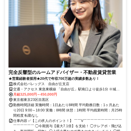
完全反響型のルームアドバイザー・不動産賃貸営業
★営業経験者採用★20代で年収700万超の実績多数あり！
株式会社バレッグス 自由が丘支店
交通・アクセス 東急東横線 「自由が丘」駅南口より徒歩1分 ※城南
エリアの店舗での勤務となります。
月給325,000円～450,000円
東京都東京23区目黒区
勤務時間詳細 実働時間：1日あたり8時間 平均勤務日数：1ヶ月あた
り20日 9:00～18:00 実働：8時間 休憩：1時間 平均残業時間：月25時
間程度 転勤なし
仕事内容 ✅【この求人のポイント！】 ￣￣V￣￣￣￣￣￣￣￣￣￣￣
￣￣￣￣￣￣ ◯今期賞与【最大7.1倍】を支給！ ◯テレアポ・飛び込