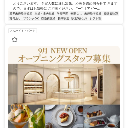
とうございます。 予定人数に達し次第、応募を締め切らせて きます
ので、まずはお気軽に ご応募ください。 *ー* 【アピー...
業界未経験者歓迎
主婦・主夫歓迎
学歴不問
転勤なし
未経験者歓迎
経験者歓迎
賞与あり
ブランクOK
交通費支給
長期歓迎
駅近5分以内
シフト制
アルバイト・パート