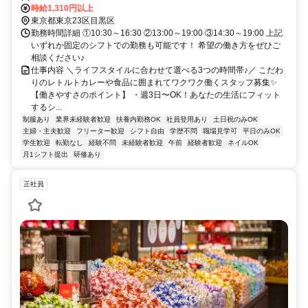
時給1,310円以上
東京都東京23区目黒区
勤務時間詳細 ①10:30～16:30 ②13:00～19:00 ③14:30～19:00 上記
いずれか固定のシフトでの勤務も可能です！ 希望の働き方をぜひご
相談ください♪
仕事内容 ＼ライフスタイルに合わせて選べる3つの時間帯♪／ こだわ
りのレトルトカレーや食品に囲まれてワクワク働くスタッフ募集✨
【働きやすさのポイント】 ・週3日〜OK！あなたの生活にフィット
するシ...
制服あり
業界未経験者歓迎
扶養内勤務OK
社員登用あり
土日祝のみOK
主婦・主夫歓迎
フリーター歓迎
シフト自由
学歴不問
職場見学可
平日のみOK
学生歓迎
転勤なし
経験不問
未経験者歓迎
午前
経験者歓迎
ネイルOK
月1シフト提出
研修あり
正社員