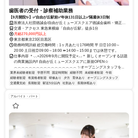
歯医者の受付・診察補助業務
【9月開院✨】✅自由が丘駅前✅年休131日以上✅隔週休3日制
医療法人社団徳誠会/自由が丘ミューズスクエア徳誠会歯科・矯正歯
科
交通・アクセス 東急東横線「自由が丘駅」徒歩1分
月給270,000円以上
東京都東京23区目黒区
勤務時間詳細 総労働時間：1ヶ月あたり176時間 平 日⏰10:00～
20:00 土日祝⏰09:00～18:00 ⏩14:00～15:00までは休憩です。
仕事内容 ＊⸜⸜⭐2026年9月に開院予定⭐⸝⸝＊ 新しくオープンする話題
の商業施設内‼ 自由が丘ミューズスクエアに新規OPEN☆
︵︵︵︵︵︵︵︵︵︵︵︵︵︵︵︵︵ ✨オープニングスタッフを...
業界未経験者歓迎
学歴不問
固定時間制
経験不問
未経験者歓迎
午前
経験者歓迎
有資格者歓迎
研修あり
夕方
育休あり
オープニングスタッフ
交通費支給
長期歓迎
駅近5分以内
社割あり
長期休暇あり
アルバイト・パート