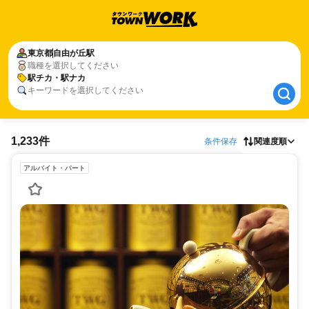
東京都
東京都
自由が丘駅
自由が丘駅
職種を選択してください
駅チカ・駅ナカ
駅チカ・駅ナカ
キーワードを選択してください
1,233件
条件保存
関連度順
アルバイト・パート