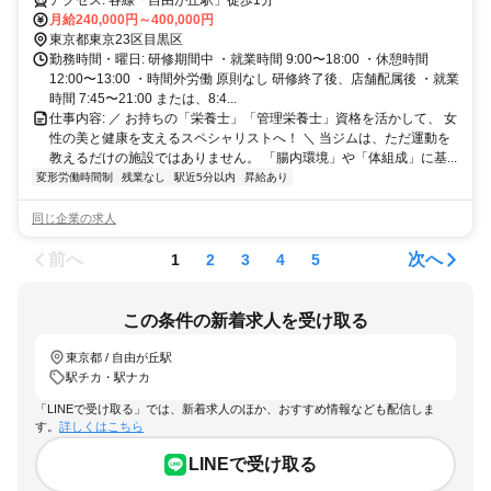
パーボディ)
アクセス: 各線「自由が丘駅」徒歩1分
月給240,000円～400,000円
東京都東京23区目黒区
勤務時間・曜日: 研修期間中 ・就業時間 9:00〜18:00 ・休憩時間
12:00〜13:00 ・時間外労働 原則なし 研修終了後、店舗配属後 ・就業
時間 7:45〜21:00 または、8:4...
仕事内容: ／ お持ちの「栄養士」「管理栄養士」資格を活かして、 女
性の美と健康を支えるスペシャリストへ！ ＼ 当ジムは、ただ運動を
教えるだけの施設ではありません。 「腸内環境」や「体組成」に基...
変形労働時間制
残業なし
駅近5分以内
昇給あり
同じ企業の求人
前へ
次へ
1
2
3
4
5
この条件の新着求人を受け取る
東京都 / 自由が丘駅
駅チカ・駅ナカ
「LINEで受け取る」では、新着求人のほか、おすすめ情報なども配信しま
す。
詳しくはこちら
LINEで受け取る