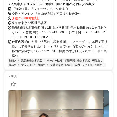
＜人気求人＞リフレッシュ休暇9日間／月給25万円～／残業少
『和楽紅屋』『フェーヴ』自由が丘本店
交通・アクセス 「自由が丘駅」南口より徒歩3分
月給250,000円以上
東京都東京23区世田谷区
勤務時間詳細 実働時間：1日あたり8時間 平均勤務日数：1ヶ月あた
り22日 ＜営業時間＞ 10：00-19：00 ＜ シフト例 ＞ 9：15-18：15
10：00-19：00 11：30-20：...
仕事内容 自由が丘で人気の「和楽紅屋」「フェーヴ」 の本店で正社
員として働きませんか？ ＜▼ひと目でわかる求人のポイント＞ ✨世
界的に活躍するパティシエ・辻口博啓 の手がける人気ブランド ✨売
場づ...
制服あり
業界未経験者歓迎
フリーター歓迎
学歴不問
経験者歓迎
研修あり
賞与あり
ブランクOK
育休あり
交通費支給
駅近5分以内
シフト制
社割あり
正社員