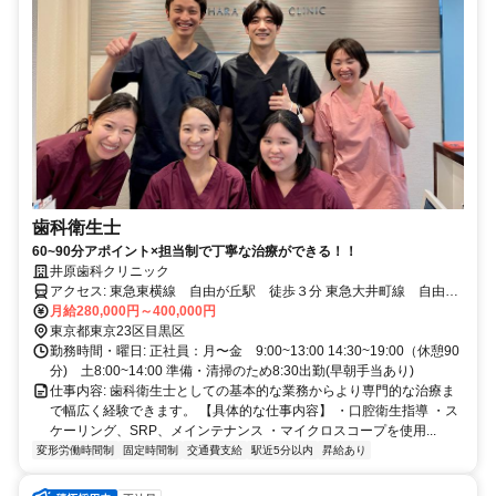
歯科衛生士
60~90分アポイント×担当制で丁寧な治療ができる！！
井原歯科クリニック
アクセス: 東急東横線 自由が丘駅 徒歩３分 東急大井町線 自由が
丘駅 徒歩3分
月給280,000円～400,000円
東京都東京23区目黒区
勤務時間・曜日: 正社員：月〜金 9:00~13:00 14:30~19:00（休憩90
分) 土8:00~14:00 準備・清掃のため8:30出勤(早朝手当あり)
仕事内容: 歯科衛生士としての基本的な業務からより専門的な治療ま
で幅広く経験できます。 【具体的な仕事内容】 ・口腔衛生指導 ・ス
ケーリング、SRP、メインテナンス ・マイクロスコープを使用...
変形労働時間制
固定時間制
交通費支給
駅近5分以内
昇給あり