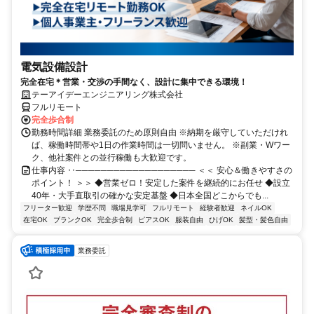
電気設備設計
完全在宅＊営業・交渉の手間なく、設計に集中できる環境！
テーアイデーエンジニアリング株式会社
フルリモート
完全歩合制
勤務時間詳細 業務委託のため原則自由 ※納期を厳守していただけれ
ば、稼働時間帯や1日の作業時間は一切問いません。 ※副業・Wワー
ク、他社案件との並行稼働も大歓迎です。
仕事内容 ‥─────────────────── ＜＜ 安心＆働きやすさの
ポイント！ ＞＞ ◆営業ゼロ！安定した案件を継続的にお任せ ◆設立
40年・大手直取引の確かな安定基盤 ◆日本全国どこからでも...
フリーター歓迎
学歴不問
職場見学可
フルリモート
経験者歓迎
ネイルOK
在宅OK
ブランクOK
完全歩合制
ピアスOK
服装自由
ひげOK
髪型・髪色自由
業務委託