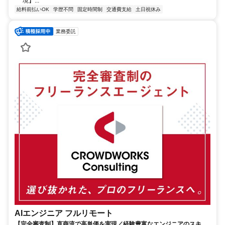
境】...
給料前払いOK
学歴不問
固定時間制
交通費支給
土日祝休み
業務委託
AIエンジニア フルリモート
【完全審査制】直商流で高単価を実現／経験豊富なエンジニアのスキル