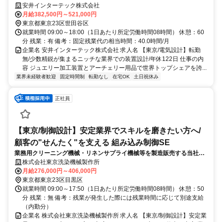
にて、国内外のジュエリーメーカー向けの鋳造機の電気設計をお任せし
安井インターテック株式会社
ます。企画から携わり、上流工程から担当したい方を募集しておりま
月給382,500円～521,000円
す。
東京都東京23区世田谷区
就業時間 09:00～18:00（1日あたり所定労働時間08時間） 休憩：60
分 残業：有 備考：固定残業代の相当時間：40.0時間/月
企業名 安井インターテック株式会社 求人名 【東京/電気設計】転勤
無/少数精鋭が集まるニッチな業界での装置設計/年休122日 仕事の内
容 ジュエリー加工装置とアーチェリー用品で世界トップシェアを誇...
業界未経験者歓迎
固定時間制
転勤なし
在宅OK
土日祝休み
正社員
【東京/制御設計】安定業界でスキルを磨きたい方へ/
顧客の"せんたく"を支える 組み込み制御SE
業務用クリーニング機械・リネンサプライ機械等を製造販売する当社に
て、製品の各種設計をお任せします。
株式会社東京洗染機械製作所
月給276,000円～406,000円
東京都東京23区目黒区
就業時間 09:00～17:50（1日あたり所定労働時間08時間） 休憩：50
分 残業：無 備考：残業が発生した際には残業時間に応じて別途支給
（内勤分）
企業名 株式会社東京洗染機械製作所 求人名 【東京/制御設計】安定業