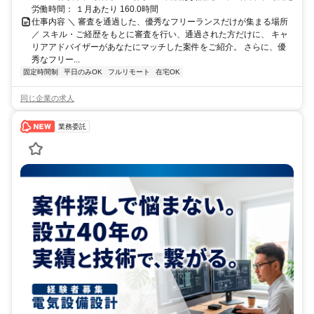
労働時間： １月あたり 160.0時間
仕事内容 ＼ 審査を通過した、優秀なフリーランスだけが集まる場所
／ スキル・ご経歴をもとに審査を行い、通過された方だけに、 キャ
リアアドバイザーがあなたにマッチした案件をご紹介。 さらに、優
秀なフリー...
固定時間制
平日のみOK
フルリモート
在宅OK
同じ企業の求人
業務委託