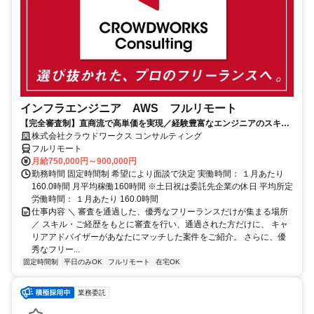
インフラエンジニア AWS フルリモート
【完全審査制】直商流で高単価を実現／経験豊富なエンジニアのスキル
に合致した案件を多数保有
株式会社クラウドワークス コンサルティング
フルリモート
月給750,000円～900,000円
勤務時間 固定時間制 希望により面談で決定 実働時間： １月あたり
160.0時間 月平均稼働160時間 ※土日祝は委託先企業の休日 平均所定
労働時間： １月あたり 160.0時間
仕事内容 ＼ 審査を通過した、優秀なフリーランスだけが集まる場所
／ スキル・ご経歴をもとに審査を行い、通過された方だけに、 キャ
リアアドバイザーがあなたにマッチした案件をご紹介。 さらに、優
秀なフリー...
固定時間制
平日のみOK
フルリモート
在宅OK
業務委託