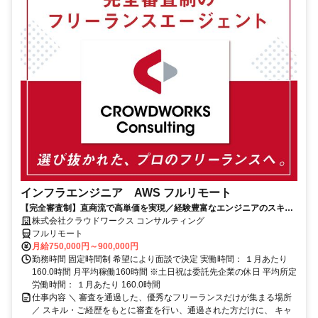
インフラエンジニア AWS フルリモート
【完全審査制】直商流で高単価を実現／経験豊富なエンジニアのスキル
に合致した案件を多数保有
株式会社クラウドワークス コンサルティング
フルリモート
月給750,000円～900,000円
勤務時間 固定時間制 希望により面談で決定 実働時間： １月あたり
160.0時間 月平均稼働160時間 ※土日祝は委託先企業の休日 平均所定
労働時間： １月あたり 160.0時間
仕事内容 ＼ 審査を通過した、優秀なフリーランスだけが集まる場所
／ スキル・ご経歴をもとに審査を行い、通過された方だけに、 キャ