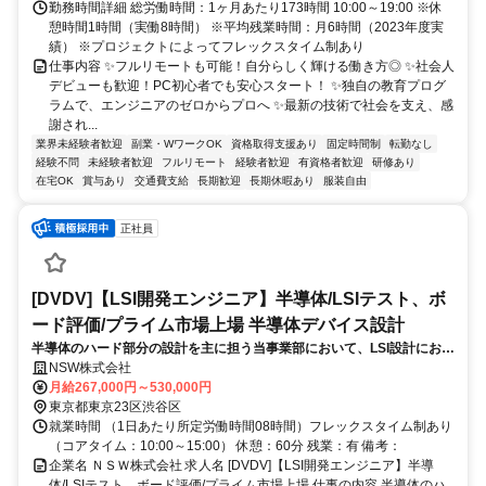
勤務時間詳細 総労働時間：1ヶ月あたり173時間 10:00～19:00 ※休
憩時間1時間（実働8時間） ※平均残業時間：月6時間（2023年度実
績） ※プロジェクトによってフレックスタイム制あり
仕事内容 ✨フルリモートも可能！自分らしく輝ける働き方◎ ✨社会人
デビューも歓迎！PC初心者でも安心スタート！ ✨独自の教育プログ
ラムで、エンジニアのゼロからプロへ ✨最新の技術で社会を支え、感
謝され...
業界未経験者歓迎
副業・WワークOK
資格取得支援あり
固定時間制
転勤なし
経験不問
未経験者歓迎
フルリモート
経験者歓迎
有資格者歓迎
研修あり
在宅OK
賞与あり
交通費支給
長期歓迎
長期休暇あり
服装自由
正社員
[DVDV]【LSI開発エンジニア】半導体/LSIテスト、ボ
ード評価/プライム市場上場 半導体デバイス設計
半導体のハード部分の設計を主に担う当事業部において、LSI設計におけ
る、主にLSIテスト、ボード評価の工程における下記のような業務をお任
NSW株式会社
せいたします。
月給267,000円～530,000円
東京都東京23区渋谷区
就業時間 （1日あたり所定労働時間08時間）フレックスタイム制あり
（コアタイム：10:00～15:00） 休憩：60分 残業：有 備考：
企業名 ＮＳＷ株式会社 求人名 [DVDV]【LSI開発エンジニア】半導
体/LSIテスト、ボード評価/プライム市場上場 仕事の内容 半導体のハ