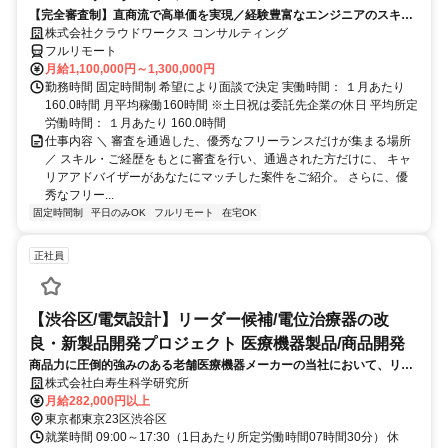
【完全審査制】直商流で高単価を実現／経験豊富なエンジニアのスキル
に合致した案件を多数保有
株式会社クラウドワークス コンサルティング
フルリモート
月給1,100,000円～1,300,000円
勤務時間 固定時間制 希望により面談で決定 実働時間： １月あたり
160.0時間 月平均稼働160時間 ※土日祝は委託先企業の休日 平均所定
労働時間： １月あたり 160.0時間
仕事内容 ＼ 審査を通過した、優秀なフリーランスだけが集まる場所
／ スキル・ご経歴をもとに審査を行い、通過された方だけに、 キャ
リアアドバイザーがあなたにマッチした案件をご紹介。 さらに、優
秀なフリー...
固定時間制
平日のみOK
フルリモート
在宅OK
正社員
【渋谷区/電気設計】リーダー候補/電位治療器の改
良・新製品開発プロジェクト 医療機器製品/商品開発
商品力に圧倒的強みのある老舗医療機器メーカーの当社において、リー
ダー候補として自社が誇る製品「ヘルストロン」の改良だけでなく、ご
株式会社白寿生科学研究所
経験に応じて新たな製品の開発プロジェクトをお任せいたします。
月給282,000円以上
東京都東京23区渋谷区
就業時間 09:00～17:30（1日あたり所定労働時間07時間30分） 休