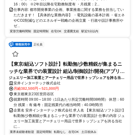
16：00） ※2年目以降在宅勤務制度有 ・月残業：2...
仕事内容: 都市開発事業の企画、事業推進に関する業務を担当してい
ただきます！ 【具体的な業務内容】 ・電気設備の基本計画 ・省エネ
やCO2削減などのエネルギー戦略の企画立案 ・行政や設計事務所や
ゼ...
変形労働時間制
固定時間制
在宅OK
交通費支給
駅近5分以内
正社員
【東京/組込ソフト設計】転勤無/少数精鋭が集まるニ
ッチな業界での装置設計 組込/制御設計/開発(アプリケ
ジュエリー加工装置とアーチェリー用品で世界トップシェアを誇る当社
ーション)
にて、国内外のジュエリーメーカー向けの鋳造機の制御設計をお任せし
安井インターテック株式会社
ます。企画から携わり、上流工程から担当したい方を募集しておりま
月給382,500円～521,000円
す。
東京都東京23区世田谷区
就業時間 09:00～18:00（1日あたり所定労働時間08時間） 休憩：60
分 残業：有 備考：固定残業代の相当時間：40.0時間/月
企業名 安井インターテック株式会社 求人名 【東京/組込ソフト設計】
転勤無/少数精鋭が集まるニッチな業界での装置設計 仕事の内容 ジュ
エリー加工装置とアーチェリー用品で世界トップシェアを誇る当社
に...
業界未経験者歓迎
固定時間制
転勤なし
在宅OK
土日祝休み