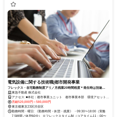
電気設備に関する技術職|都市開発事業
フレックス・在宅勤務制度アリ／月残業20時間程度＊発生時は別途
100％支給！
東急不動産 株式会社
アクセス: ■本社：都市事業ユニット 都市事業本部 環境アセット推
進部 ■渋谷駅より徒歩5分
月給520,000円～580,000円
東京都東京23区渋谷区
勤務時間・曜日: 《勤務時間・休憩・残業》 ・09:30〜18:00（実働
7.5時間／休憩60分） ※フレックスタイム制（コアタイム11：00〜