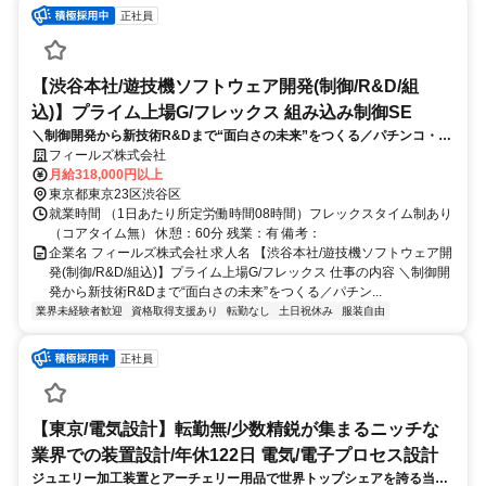
正社員
【渋谷本社/遊技機ソフトウェア開発(制御/R&D/組
込)】プライム上場G/フレックス 組み込み制御SE
＼制御開発から新技術R&Dまで“面白さの未来”をつくる／パチンコ・パ
チスロ機種のメイン制御やサブ制御のプログラム開発、ランプデータ制
フィールズ株式会社
作、または新技術の応用研究（R&D）を担当いただきます。
月給318,000円以上
東京都東京23区渋谷区
就業時間 （1日あたり所定労働時間08時間）フレックスタイム制あり
（コアタイム無） 休憩：60分 残業：有 備考：
企業名 フィールズ株式会社 求人名 【渋谷本社/遊技機ソフトウェア開
発(制御/R&D/組込)】プライム上場G/フレックス 仕事の内容 ＼制御開
発から新技術R&Dまで“面白さの未来”をつくる／パチン...
業界未経験者歓迎
資格取得支援あり
転勤なし
土日祝休み
服装自由
正社員
【東京/電気設計】転勤無/少数精鋭が集まるニッチな
業界での装置設計/年休122日 電気/電子プロセス設計
ジュエリー加工装置とアーチェリー用品で世界トップシェアを誇る当社