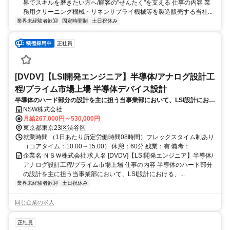
界でスキルを磨きたい方へ/顧客の"せんたく"を支える 仕事の内容 業
務用クリーニング機械・リネンサプライ機械等を製造販売する当社...
業界未経験者歓迎
固定時間制
土日祝休み
正社員
[DVDV]【LSI開発エンジニア】半導体/アナログ設計工
程/プライム市場上場 半導体デバイス設計
半導体のハード部分の設計を主に担う当事業部において、LSI設計におけ
る、主にアナログ設計の工程における下記のような業務をお任せいたし
NSW株式会社
ます。
月給267,000円～530,000円
東京都東京23区渋谷区
就業時間 （1日あたり所定労働時間08時間）フレックスタイム制あり
（コアタイム：10:00～15:00） 休憩：60分 残業：有 備考：
企業名 ＮＳＷ株式会社 求人名 [DVDV]【LSI開発エンジニア】半導体/
アナログ設計工程/プライム市場上場 仕事の内容 半導体のハード部分
の設計を主に担う当事業部において、LSI設計における、...
業界未経験者歓迎
土日祝休み
同じ企業の求人
正社員