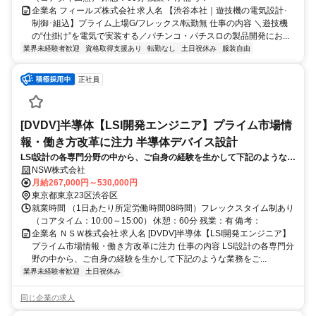
企業名 フィールズ株式会社 求人名 【渋谷本社｜遊技機の電気設計･
制御･組込】プライム上場G/フレックス/転勤無 仕事の内容 ＼遊技機
の“仕掛け”を電気で実装する／パチンコ・パチスロの製品開発にお...
業界未経験者歓迎
資格取得支援あり
転勤なし
土日祝休み
服装自由
正社員
[DVDV]半導体【LSI開発エンジニア】プライム市場情
報・働き方改革に注力 半導体デバイス設計
LSI設計の各専門分野の中から、ご自身の経験を生かして下記のような業
務をご担当いただきます。
NSW株式会社
月給267,000円～530,000円
東京都東京23区渋谷区
就業時間 （1日あたり所定労働時間08時間）フレックスタイム制あり
（コアタイム：10:00～15:00） 休憩：60分 残業：有 備考：
企業名 ＮＳＷ株式会社 求人名 [DVDV]半導体【LSI開発エンジニア】
プライム市場情報・働き方改革に注力 仕事の内容 LSI設計の各専門分
野の中から、ご自身の経験を生かして下記のような業務をご...
業界未経験者歓迎
土日祝休み
同じ企業の求人