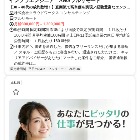
インフラエンジニア AWSフルリモート
【30～40代の成約数増！】直商流で高単価を実現／経験豊富なエンジニ
アのスキルに合致した案件を多数保有
株式会社クラウドワークス コンサルティング
フルリモート
月給800,000円～1,200,000円
勤務時間 固定時間制 希望により面談で決定 実働時間： １月あたり
160.0時間 月平均稼働160時間 ※土日祝は委託先企業の休日 平均所定
労働時間： １月あたり 160.0時間
仕事内容 ＼ 審査を通過した、優秀なフリーランスだけが集まる場所
／ スキル・ご経歴をもとに審査を行い、通過された方だけに、 キャ
リアアドバイザーがあなたにマッチした案件をご紹介。 審査通過後
の成約率は...
固定時間制
平日のみOK
フルリモート
在宅OK
正社員