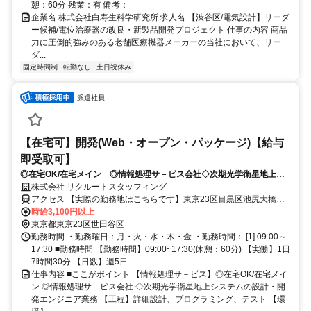
憩：60分 残業：有 備考：
企業名 株式会社白寿生科学研究所 求人名 【渋谷区/電気設計】リーダ
ー候補/電位治療器の改良・新製品開発プロジェクト 仕事の内容 商品
力に圧倒的強みのある老舗医療機器メーカーの当社において、リー
ダ...
固定時間制
転勤なし
土日祝休み
派遣社員
【在宅可】開発(Web・オープン・パッケージ)【給与
即受取可】
◎在宅OK/在宅メイン ◎情報処理サ－ビス会社◇次期光学衛星地上シ
ステムの設計・開発エンジニア業務
株式会社 リクルートスタッフィング
アクセス 【実際の勤務地はこちらです】東京23区目黒区池尻大橋駅
徒歩10分
時給3,100円以上
東京都東京23区世田谷区
勤務時間 ・勤務曜日：月・火・水・木・金 ・勤務時間： [1] 09:00～
17:30 ■勤務時間 【勤務時間】09:00~17:30(休憩：60分) 【実働】1日
7時間30分 【日数】週5日...
仕事内容 ■ここがポイント 【情報処理サ－ビス】◎在宅OK/在宅メイ
ン ◎情報処理サ－ビス会社 ◇次期光学衛星地上システムの設計・開
発エンジニア業務 【工程】詳細設計、プログラミング、テスト 【環