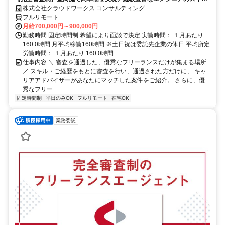
に合致した案件を多数保有
株式会社クラウドワークス コンサルティング
フルリモート
月給700,000円～900,000円
勤務時間 固定時間制 希望により面談で決定 実働時間： １月あたり
160.0時間 月平均稼働160時間 ※土日祝は委託先企業の休日 平均所定
労働時間： １月あたり 160.0時間
仕事内容 ＼ 審査を通過した、優秀なフリーランスだけが集まる場所
／ スキル・ご経歴をもとに審査を行い、通過された方だけに、 キャ
リアアドバイザーがあなたにマッチした案件をご紹介。 さらに、優
秀なフリー...
固定時間制
平日のみOK
フルリモート
在宅OK
業務委託