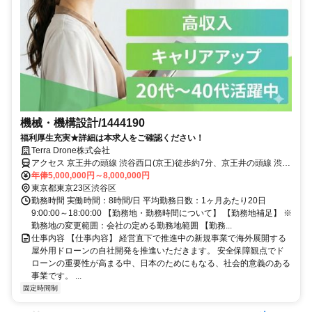
機械・機構設計/1444190
福利厚生充実★詳細は本求人をご確認ください！
Terra Drone株式会社
アクセス 京王井の頭線 渋谷西口(京王)徒歩約7分、京王井の頭線 渋谷
西口(京王)徒歩約7分、京王井の頭線 神泉南口徒歩約7分
年俸5,000,000円～8,000,000円
東京都東京23区渋谷区
勤務時間 実働時間：8時間/日 平均勤務日数：1ヶ月あたり20日
9:00:00～18:00:00 【勤務地・勤務時間について】 【勤務地補足】 ※
勤務地の変更範囲：会社の定める勤務地範囲 【勤務...
仕事内容 【仕事内容】 経営直下で推進中の新規事業で海外展開する
屋外用ドローンの自社開発を推進いただきます。 安全保障観点でド
ローンの重要性が高まる中、日本のためにもなる、社会的意義のある
事業です。 ...
固定時間制