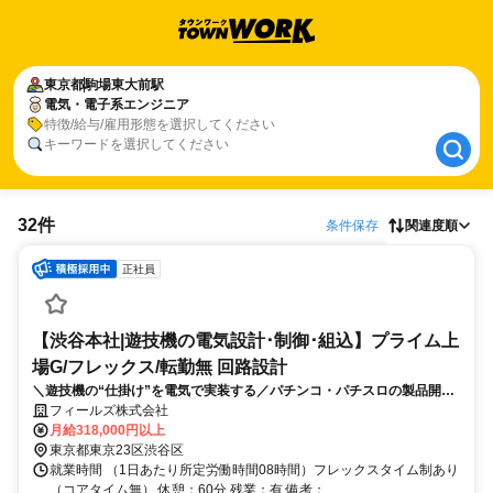
東京都
東京都
駒場東大前駅
駒場東大前駅
電気・電子系エンジニア
電気・電子系エンジニア
特徴/給与/雇用形態を選択してください
キーワードを選択してください
32件
条件保存
関連度順
正社員
【渋谷本社|遊技機の電気設計･制御･組込】プライム上
場G/フレックス/転勤無 回路設計
＼遊技機の“仕掛け”を電気で実装する／パチンコ・パチスロの製品開発
において電気系の仕組みを考え、形にしていく電気設計業務。遊技機の
フィールズ株式会社
企画段階から、どんな仕掛けをするのかを電気的な視点で製品化を実
月給318,000円以上
現。
東京都東京23区渋谷区
就業時間 （1日あたり所定労働時間08時間）フレックスタイム制あり
（コアタイム無） 休憩：60分 残業：有 備考：