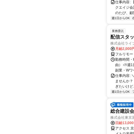
仕事内容:
クエイジ会
のたび、顧
週1日からOK
業務委託
配信スタッ
株式会社ライ
月給2,000
フルリモー
勤務時間・
由） ⛅週1
副業・Wワ
仕事内容: 
ませんか？
ぎたいけど…
週1日からOK
総合建設
株式会社東京
日給13,00
アクセス 
メトロ半蔵