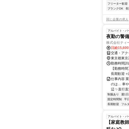
フリーター歓迎
ブランクOK
長
同じ企業の求人
アルバイト・パ
夜勤の警
株式会社ティ
日給15,60
交通・アク
東京都東京
勤務時間詳細
【勤務時間】
長期歓迎 ⭐週
仕事内容 業
のは… 車
辺 ✨直行直帰
制服あり
週1日
固定時間制
平
長期歓迎
フル
アルバイト・パ
【家庭教師