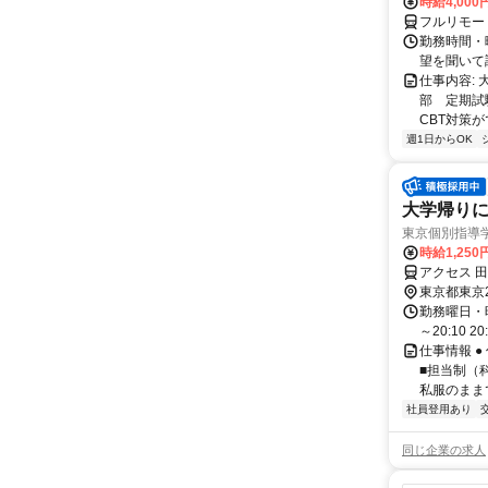
時給4,00
フルリモー
勤務時間・曜
望を聞いて
仕事内容:
部 定期試
CBT対策
週1日からOK
大学帰り
東京個別指導
時給1,250
アクセス 田
東京都東京
勤務曜日・時間
～20:10 2
仕事情報 ●
■担当制（
私服のままで
社員登用あり
同じ企業の求人