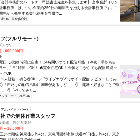
 【会計事務所のパートナー司法書士先生を募集します】 当事務所（リン
計事務所）は、中小企業約250社の顧問先を抱える会計事務所です。こ
問先から発生する登記案件を専属で...
在宅OK
完全歩合制
フ(フルリモート)
ブナウV
円～600,000円
ト
曜日: ⏰勤務時間は自由！ 24時間いつでも配信可能 （深夜・早朝も自
日〜、1日1時間～OK！ ⛺完全在宅OK！ 全国どこからでも配信可能 ✨
ークOK
＼✨未経験・初心者OK✨／ "ライブナウV"でボイス配信 デビューしてみ
 ✋「声だけの配信活動に興味があるけど…」 ✋「趣味・好きなことで稼
」 ✋「やってみた...
フルリモート
在宅OK
アルバイト・パート
会社での解体作業スタッフ
渥美組 渋谷営業所
0円～18,000円
京王井の頭線 神泉徒歩約4分、東急田園都市線 渋谷A0口徒歩約4分、東京
門線 渋谷A0口徒歩約4分