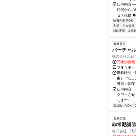
仕事内容 ─
時間からの
セス抜群 ◆
扶養内勤務OK
主婦・主夫歓迎
経験不問
未経
業務委託
バーチャル
株式会社cozor
完全歩合制
フルリモー
勤務時間・
由） ⛅1
可能 ✨副
仕事内容:
クワクさせ
します✨ …
週1日からOK
業務委託
非常勤講
株式会社 清