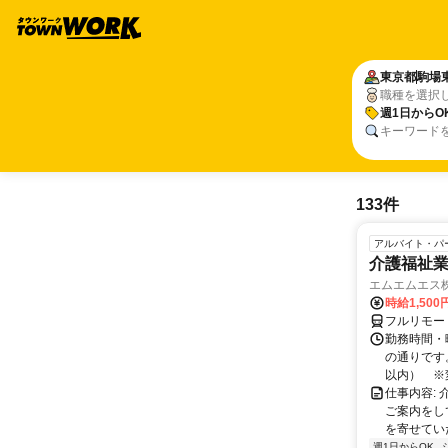
東京都
駒場
職種を選択
週1日からO
キーワード
133件
アルバイト・パ
介護福祉
エムエムエス
時給1,500
フルリモー
勤務時間・曜
の通りです
以内） ※変
仕事内容:
ご案内をし
を寄せてい
週1日からOK