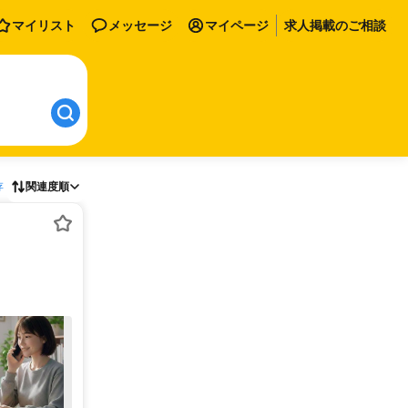
マイリスト
メッセージ
マイページ
求人掲載のご相談
存
関連度順