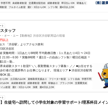
学歴不問
未経験者歓迎
交通費全額支給
経験者歓迎
即日払いOK
研修あり
期歓迎
フルタイム歓迎
週2・3日からOK
シフト制
週4日以上OK
ート
備スタッフ
ー・オー・エー【勤務地】渋谷区渋谷駅周辺の現場
0円以上
セス 「渋谷駅」よりアクセス便利
23区渋谷区
 実働時間：1日あたり8時間 平均勤務日数：1ヶ月あたり4日 〜 24日
21:00～6:00 ＊実働8時間 ＊週1日～の自由シフト制！曜日応相談 ＊
1日～勤...
界未経験スタート歓迎!! ＼＼ 夜勤警備スタッフ募集✨ ／／ ■お任せする
や歩行者の交通誘導の お仕事になります。 現場エリア ▶渋谷区渋谷駅周
OK 固...
からOK
土日祝のみOK
資格取得支援あり
フリーター歓迎
シフト自由
学歴不問
日のみOK
未経験者歓迎
経験者歓迎
夜間
研修あり
ブランクOK
交通費支給
タイム歓迎
週2・3日からOK
深夜
週4日以上OK
ート
】生徒宅へ訪問して小学生対象の学習サポート/理系科目メイン