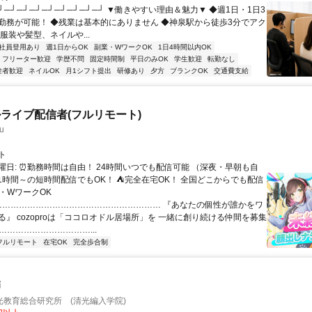
┘─┘─┘─┘─┘─┘─┘─┘─┘ ▼働きやすい理由＆魅力▼ ◆週1日・1日3
勤務が可能！ ◆残業は基本的にありません ◆神泉駅から徒歩3分でアク
服装や髪型、ネイルや...
社員登用あり
週1日からOK
副業・WワークOK
1日4時間以内OK
フリーター歓迎
学歴不問
固定時間制
平日のみOK
学生歓迎
転勤なし
験者歓迎
ネイルOK
月1シフト提出
研修あり
夕方
ブランクOK
交通費支給
ライブ配信者(フルリモート)
u
ト
曜日: ⏰勤務時間は自由！ 24時間いつでも配信可能 （深夜・早朝も自
日1時間～の短時間配信でもOK！ ⛺完全在宅OK！ 全国どこからでも配信
業・WワークOK
 …………………………………………………… 『あなたの個性が誰かをワ
る』 cozoproは「ココロオドル居場所」を 一緒に創り続ける仲間を募集
……………………………...
フルリモート
在宅OK
完全歩合制
師
光教育総合研究所 (清光編入学院)