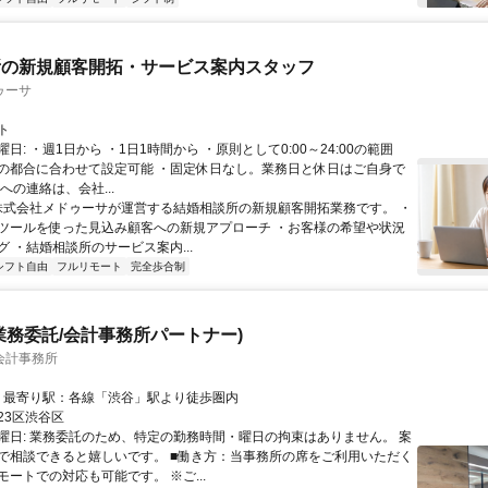
所の新規顧客開拓・サービス案内スタッフ
ゥーサ
ト
日: ・週1日から ・1日1時間から ・原則として0:00～24:00の範囲
の都合に合わせて設定可能 ・固定休日なし。業務日と休日はご自身で
への連絡は、会社...
 株式会社メドゥーサが運営する結婚相談所の新規顧客開拓業務です。 ・
ツールを使った見込み顧客への新規アプローチ ・お客様の希望や状況
 ・結婚相談所のサービス案内...
シフト自由
フルリモート
完全歩合制
業務委託/会計事務所パートナー)
会計事務所
アクセス: ・最寄り駅：各線「渋谷」駅より徒歩圏内
23区渋谷区
曜日: 業務委託のため、特定の勤務時間・曜日の拘束はありません。 案
で相談できると嬉しいです。 ■働き方：当事務所の席をご利用いただく
ートでの対応も可能です。 ※ご...