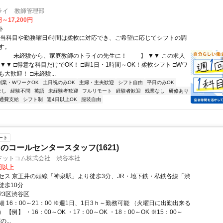
ライ 教師管理部
円～17,200円
ト
担当科目や勤務曜日/時間は柔軟に対応でき、ご希望に応じてシフトの調
す。
【―― 未経験から、家庭教師のトライの先生に！ ――】 ▼▼ この求人
！ ▼▼ □得意な科目だけでOK！ □週1日・1時間～OK！柔軟シフト □Wワ
大歓迎！ □未経験...
副業・WワークOK
土日祝のみOK
主婦・主夫歓迎
シフト自由
平日のみOK
なし
経験不問
英語
未経験者歓迎
フルリモート
経験者歓迎
残業なし
研修あり
通費支給
シフト制
週4日以上OK
服装自由
ート
のコールセンタースタッフ(1621)
ドットコム株式会社 渋谷本社
0円以上
セス 京王井の頭線「神泉駅」より徒歩3分、JR・地下鉄・私鉄各線「渋
徒歩10分
23区渋谷区
 16：00～21：00 ※週1日、1日3ｈ～勤務可能 （火曜日に出勤出来る
【例】 ・16：00～OK ・17：00～OK ・18：00～OK ※15：00～
...