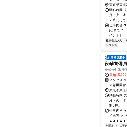
東京都東京
勤務時間 
月・火・水・
く終わっても
仕事内容 ▼
宛 まで 
イント】 ＝
社員登用あり
シフト制
夜勤警備
株式会社渥美
日給15,00
アクセス 
東急田園都
東京都東京
勤務時間 
月・火・水・木
働8時...
仕事内容 ▼
担当宛 ま
▲▲▲▲▲
制服あり
扶養