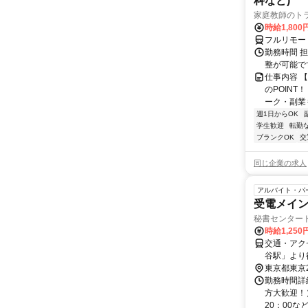
科など)
家庭教師のト
時給1,800
フルリモー
勤務時間 
整が可能で
仕事内容 
のPOINT
ーク・副業も
週1日からOK
学生歓迎
転勤
ブランクOK
交
同じ企業の求人
アルバイト・パ
受電メイン
秘書センター
時給1,25
交通・アク
谷駅」より
東京都東京
勤務時間詳細
方大歓迎！） 
20：00などの