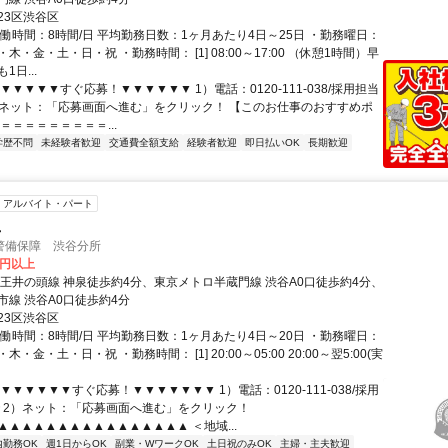
23区渋谷区
実働時間：8時間/日 平均勤務日数：1ヶ月あたり4日～25日 ・勤務曜日：
木・金・土・日・祝 ・勤務時間： [1] 08:00～17:00 （休憩1時間）早
1日...
▼▼▼▼▼すぐ応募！▼▼▼▼▼▼ 1）電話：0120-111-038/採用担当
2）ネット：「応募画面へ進む」をクリック！ 【このお仕事のおすすめポ
＝＝＝＝＝＝＝＝＝...
学歴不問
未経験者歓迎
交通費全額支給
経験者歓迎
即日払いOK
長期歓迎
アルバイト・パート
員
警備保障 渋谷分所
0円以上
京王井の頭線 神泉徒歩約4分、東京メトロ半蔵門線 渋谷A0口徒歩約4分、
市線 渋谷A0口徒歩約4分
23区渋谷区
実働時間：8時間/日 平均勤務日数：1ヶ月あたり4日～20日 ・勤務曜日：
・金・土・日・祝 ・勤務時間： [1] 20:00～05:00 20:00～翌5:00(実
▼▼▼▼▼▼すぐ応募！▼▼▼▼▼▼▼ 1）電話：0120-111-038/採用
で 2）ネット：「応募画面へ進む」をクリック！
▲▲▲▲▲▲▲▲▲▲▲▲▲▲▲▲ ＜地域...
内勤務OK
週1日からOK
副業・WワークOK
土日祝のみOK
主婦・主夫歓迎