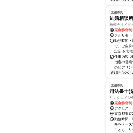
業務委託
結婚相談
株式会社メド
完全歩合制
フルリモー
勤務時間・曜
で、ご自身
設定 お客様
仕事内容:
指定の営業
のヒアリング
週1日からOK
業務委託
司法書士(
リンクエイジ
完全歩合制
東京都東京
勤務時間・
件をベース
ことも、リモ