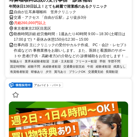
年間休日130日以上！とても綺麗で清潔感のあるクリニック
自由が丘耳鼻咽喉科 笠井クリニック
交通・アクセス 「自由が丘駅」より徒歩3分
月給260,000円以上
東京都東京23区目黒区
勤務時間詳細 総労働時間：1週あたり40時間 9:00～18:30 (土曜日は
17:00まで) ＊昼休み休憩150分/12:30～15:00
仕事内容 主にクリニックの受付やカルテ作成、 PC・会計・レセプト
作成などの 事務業務をお願いします。 また、医師と看護師のサポー
トや 患者(子供・高齢者方)の介助などの 診療補助をお任せします！ ...
制服あり
業界未経験者歓迎
主婦・主夫歓迎
フリーター歓迎
早朝
学歴不問
固定時間制
経験不問
未経験者歓迎
交通費全額支給
午前
経験者歓迎
残業なし
有資格者歓迎
研修あり
夕方
賞与あり
ブランクOK
交通費支給
長期歓迎
アルバイト・パート