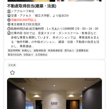
不動産取得担当(建築・法規)
ノアグループ本社
交通・アクセス 「都立大学駅」より徒歩2分
月給350,000円以上
東京都東京23区目黒区
勤務時間詳細 総労働時間：1ヶ月あたり168時間 ◎9：00～18：00
仕事内容 当社では、音楽スタジオ・ダンススクール・飲食店など、
多様な事業を展開しています。 本ポジションでは、事業成長を支え
る「物件判断」の中核ポジション。 建築・法規・不動産の知見を活
かし、事業価値...
固定時間制
転勤なし
経験者歓迎
有資格者歓迎
賞与あり
交通費支給
駅近5分以内
社割あり
土日祝休み
正社員