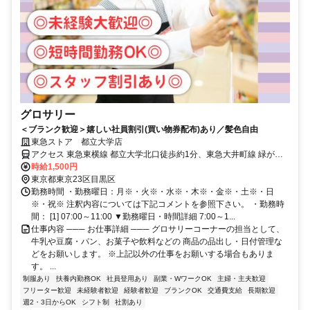
グロサリー
＜ブランク歓迎＞嬉しい社員割引(買い物券配布)あり／髪色自由
東急ストア 都立大学店
アクセス 東急東横線 都立大学北口徒歩約1分、東急大井町線 緑が丘
（東京都）北口徒歩約15分、東急東横線 学芸大学東口徒歩約22分
時給1,500円
東京都東京23区目黒区
勤務時間 ・勤務曜日：月※・火※・水※・木※・金※・土※・日
※・祝※ 注釈内容については下記コメントを参照下さい。 ・勤務時
間： [1] 07:00～11:00 ▼勤務曜日・時間詳細 7:00～1...
仕事内容 ─── お仕事詳細 ─── グロサリーコーナーの担当として、
牛乳や豆腐・パン、お菓子や飲料などの 商品の品出し・日付管理な
どをお願いします。 ※上記以外の仕事をお願いする場合もありま
す。 ...
制服あり
扶養内勤務OK
社員登用あり
副業・WワークOK
主婦・主夫歓迎
フリーター歓迎
未経験者歓迎
経験者歓迎
ブランクOK
交通費支給
長期歓迎
週2・3日からOK
シフト制
社割あり