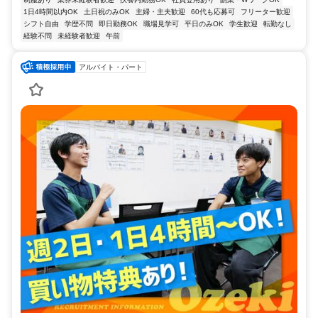
1日4時間以内OK
土日祝のみOK
主婦・主夫歓迎
60代も応募可
フリーター歓迎
シフト自由
学歴不問
即日勤務OK
職場見学可
平日のみOK
学生歓迎
転勤なし
経験不問
未経験者歓迎
午前
アルバイト・パート