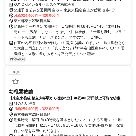
修超充実】
KONOKIメンタルヘルスケア株式会社
交通手段 公共交通機関 自転車 東急東横線 自由が丘駅 徒歩8分
月給320,000円～420,000円
東京都東京23区目黒区
勤務時間 平均所定労働時間：173時間/月 08:45～17:45（休憩1時
間） ー 【残業・しない・させない】 弊社は、「仕事も真剣・プライ
ベートも真剣」というスタンス。 ですので、「17時...
仕事の内容 長期休暇がほしい！ 副業も認めてほしい！ 週４勤務とか
で家庭と両立したい！ 「真っ当な」精神科在宅医療をやりたい！ 看
護師との立場に差があるのは不公平だ！ 今の職場...
固定時間制
正社員
幼稚園教諭
【東急東横線 都立大学駅から徒歩6分】年収400万円以上可能な幼稚園
求人です！
忍のぶ幼稚園
月給250,000円～322,000円
東京都東京23区目黒区
勤務時間・曜日: 週40時間を基本としたシフトによる固定シフト制
【勤務時間例】 8:15～17:00 / 9:15～18:00 ※実働6時間を超える場
合、休憩を取得いただきます。