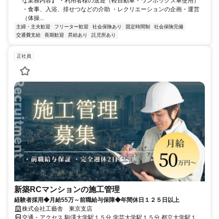
な業務内容】 ・利用者様の送迎（軽自動車・ワンボックス車使用）
・食事、入浴、排せつなどの介助 ・レクリエーションの企画・運営
（体操...
主婦・主夫歓迎
フリーター歓迎
社会保険あり
固定時間制
社会保険完備
交通費支給
長期歓迎
昇給あり
託児所あり
正社員
新築RCマンションの施工管理
経験者採用◆月給55万～前職給与保障◆年間休日１２５日以上
株式会社工藝舎 東京支店
交通・アクセス 駒澤大学駅１５分 学芸大学駅１５分 都立大学駅１５