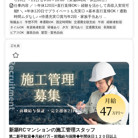
り20日 〜 21日 ⏰9:00～18:00 （実働8時間・休憩60分）
仕事内容 ／ ✨年休120日×直行直帰OK✨ 経験を活かして高収入実現可
能❗ ＼ ⭐年休120日でプライベートも充実◎ ⭐基本直行直帰OK！通勤
時間ムダなし♪ ⭐待遇充実◎賞与年2回・家族手当あり ...
制服あり
学歴不問
車通勤OK
固定時間制
交通費全額支給
午前
経験者歓迎
ネイルOK
有資格者歓迎
研修あり
夕方
賞与あり
交通費支給
長期歓迎
ピアスOK
服装自由
髪型・髪色自由
正社員
新築RCマンションの施工管理スタッフ
第二新卒歓迎◆月給47万～前職給与保障◆年間休日１２０日以上