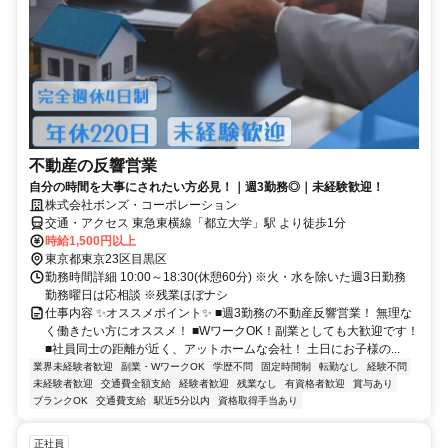
不動産の反響営業
自分の時間を大事にされたい方必見！｜週3勤務◎｜未経験歓迎！
株式会社ボンズ・コーポレーション
交通・アクセス 東急東横線「都立大学」駅 より徒歩1分
時給1,500円以上
東京都東京23区目黒区
勤務時間詳細 10:00～18:30(休憩60分) ※火・水を除いた週3日勤務
勤務曜日は応相談 ※残業ほぼナシ
仕事内容 ✨オススメポイント✨ ■週3勤務の不動産反響営業！ 無理な
く働きたい方にオススメ！ ■WワークOK！副業としても大歓迎です！
■社員同士の距離が近く、アットホームな会社！ 土日にお子様の...
業界未経験者歓迎
副業・WワークOK
学歴不問
固定時間制
転勤なし
経験不問
未経験者歓迎
交通費全額支給
経験者歓迎
残業なし
有資格者歓迎
賞与あり
ブランクOK
交通費支給
駅近5分以内
資格取得手当あり
正社員