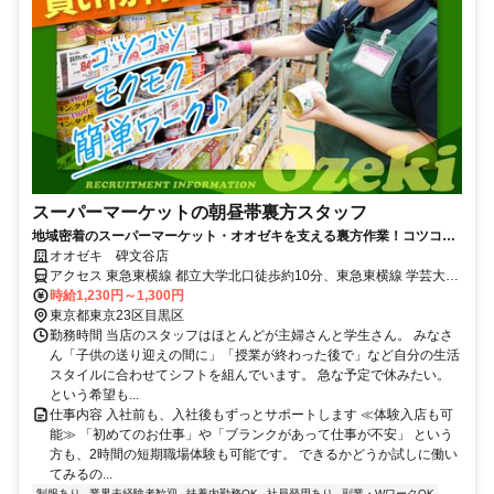
スーパーマーケットの朝昼帯裏方スタッフ
地域密着のスーパーマーケット・オオゼキを支える裏方作業！コツコ
ツ・モクモク、安心して働きたい方に！
オオゼキ 碑文谷店
アクセス 東急東横線 都立大学北口徒歩約10分、東急東横線 学芸大学
東口徒歩約12分、東急目黒線 大岡山北口徒歩約22分
時給1,230円～1,300円
東京都東京23区目黒区
勤務時間 当店のスタッフはほとんどが主婦さんと学生さん。 みなさ
ん「子供の送り迎えの間に」「授業が終わった後で」など自分の生活
スタイルに合わせてシフトを組んでいます。 急な予定で休みたい。
という希望も...
仕事内容 入社前も、入社後もずっとサポートします ≪体験入店も可
能≫ 「初めてのお仕事」や「ブランクがあって仕事が不安」 という
方も、2時間の短期職場体験も可能です。 できるかどうか試しに働い
てみるの...
制服あり
業界未経験者歓迎
扶養内勤務OK
社員登用あり
副業・WワークOK