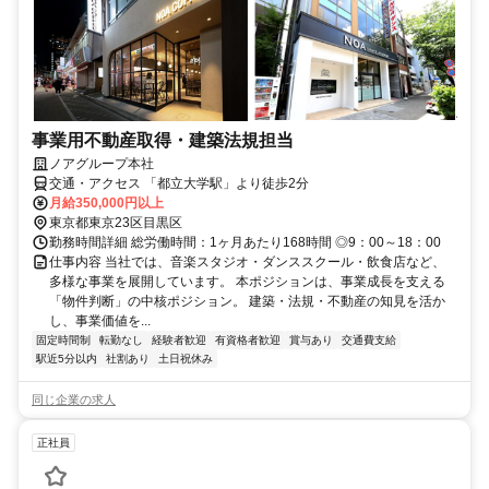
事業用不動産取得・建築法規担当
ノアグループ本社
交通・アクセス 「都立大学駅」より徒歩2分
月給350,000円以上
東京都東京23区目黒区
勤務時間詳細 総労働時間：1ヶ月あたり168時間 ◎9：00～18：00
仕事内容 当社では、音楽スタジオ・ダンススクール・飲食店など、
多様な事業を展開しています。 本ポジションは、事業成長を支える
「物件判断」の中核ポジション。 建築・法規・不動産の知見を活か
し、事業価値を...
固定時間制
転勤なし
経験者歓迎
有資格者歓迎
賞与あり
交通費支給
駅近5分以内
社割あり
土日祝休み
同じ企業の求人
正社員