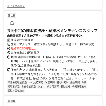
同じ企業の求人
正社員
共同住宅の排水管洗浄・給排水メンテナンススタッフ
未経験歓迎！月収30万円～／社用車で現場まで直行直帰OK
株式会社北川商会
交通・アクセス 「都立大学」駅徒歩15分／東急バス「柿の木坂交
番」徒歩2分
月給300,000円以上
東京都東京23区目黒区
勤務時間詳細 実働時間：1日あたり8時間 平均勤務日数：1ヶ月あた
り20日 〜 22日 原則8:00～17:00 現場によって早出・早上がりあり。
残業代は1分単位で支給
仕事内容 ／／ 未経験者の方も大歓迎！ 「手に職をつけたい」 「長く
働ける環境に身を置きたい」 こんな思いでお仕事を探している方必
見！ 株式会社北川商会の求人を 是非ご覧ください✨ ＼＼ ✅「スキ...
業界未経験者歓迎
60代も応募可
学歴不問
固定時間制
経験不問
午前
経験者歓迎
有資格者歓迎
夕方
70代も応募可
長期歓迎
長期休暇あり
髪型・髪色自由
正社員