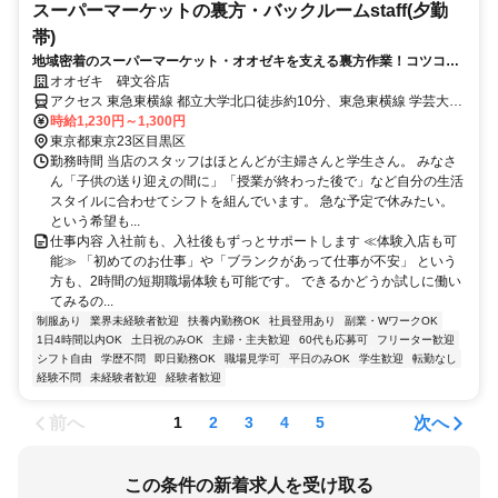
スーパーマーケットの裏方・バックルームstaff(夕勤
帯)
地域密着のスーパーマーケット・オオゼキを支える裏方作業！コツコ
ツ・モクモク、安心して働きたい方に！
オオゼキ 碑文谷店
アクセス 東急東横線 都立大学北口徒歩約10分、東急東横線 学芸大学
東口徒歩約12分、東急目黒線 大岡山北口徒歩約22分
時給1,230円～1,300円
東京都東京23区目黒区
勤務時間 当店のスタッフはほとんどが主婦さんと学生さん。 みなさ
ん「子供の送り迎えの間に」「授業が終わった後で」など自分の生活
スタイルに合わせてシフトを組んでいます。 急な予定で休みたい。
という希望も...
仕事内容 入社前も、入社後もずっとサポートします ≪体験入店も可
能≫ 「初めてのお仕事」や「ブランクがあって仕事が不安」 という
方も、2時間の短期職場体験も可能です。 できるかどうか試しに働い
てみるの...
制服あり
業界未経験者歓迎
扶養内勤務OK
社員登用あり
副業・WワークOK
1日4時間以内OK
土日祝のみOK
主婦・主夫歓迎
60代も応募可
フリーター歓迎
シフト自由
学歴不問
即日勤務OK
職場見学可
平日のみOK
学生歓迎
転勤なし
経験不問
未経験者歓迎
経験者歓迎
前へ
次へ
1
2
3
4
5
この条件の新着求人を受け取る