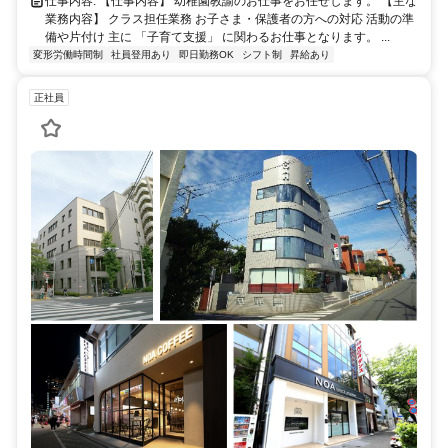
仕事内容: 【仕事内容】 幼稚園教諭のお仕事をお任せします。 【主な
業務内容】 クラス担任業務 お子さま・保護者の方への対応 活動の準
備や片付け 主に 「子育て支援」 に関わるお仕事となります。 ...
変形労働時間制
社員登用あり
即日勤務OK
シフト制
昇給あり
正社員