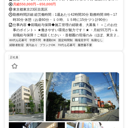
分
月給550,000円～650,000円
東京都東京23区目黒区
勤務時間詳細 総労働時間：1週あたり42時間30分 勤務時間 8時～17
時30分 休憩（お昼60分・１０時、１５時に15分づつ 計90分）
仕事内容 ◆前職給与保障◆施工管理の経験者、大募集！ ＜このお仕
事のポイント＞ ★働きやすい環境が魅力です！★ ・月給55万円～＆
前職給与保障！ご相談ください ・首都圏の現場のみ（ほぼ、東京２...
60代も応募可
学歴不問
車通勤OK
固定時間制
職場見学可
転勤なし
経験者歓迎
賞与あり
ブランクOK
70代も応募可
履歴書不要
正社員