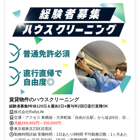
賃貸物件のハウスクリーニング
経験者募集❗年休120日＆週休2日⭐賞与年2回◎直行直帰OK
株式会社RallyLife
交通・アクセス 東横線・大井町線「自由が丘駅」から徒歩6分、目黒
線「奥沢駅」から徒歩11分 ★基本的に直行直帰
月給299,900円～350,000円
東京都東京23区目黒区
勤務時間詳細 実働時間：1日あたり8時間 平均勤務日数：1ヶ月あた