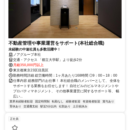
不動産管理や事業運営をサポート(本社総合職)
未経験の中途社員も多数活躍中！
ノアグループ本社
交通・アクセス 「都立大学駅」より徒歩2分
月給350,000円以上
東京都東京23区目黒区
勤務時間詳細 総労働時間：1ヶ月あたり168時間 ◎9：00～18：00
仕事内容 総務部門のお仕事！ 本社総合職のメンバーとして、 全体を
サポートする業務をお任せします！ 自社ビルのビルマネジメントや
プロパティマネジメント、 その他事業運営に関するサポート等、 幅
広い...
業界未経験者歓迎
固定時間制
転勤なし
経験者歓迎
有資格者歓迎
賞与あり
育休あり
交通費支給
駅近5分以内
社割あり
土日祝休み
正社員