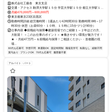
株式会社工藝舎 東京支店
交通・アクセス 駒澤大学駅１５分 学芸大学駅１５分 都立大学駅１５
分
月給470,000円～600,000円
東京都東京23区目黒区
勤務時間詳細 総労働時間：1週あたり42時間30分 勤務時間 8時～17
時30分 休憩（お昼60分・１０時、１５時に15分づつ 計90分）
仕事内容 ◆前職給与保障◆建築現場でのご経験１～２年ほどの方、
大歓迎！ ＜このお仕事のポイント＞ ★働きやすい環境が魅力です！
★ ・月給47万円～＆前職給与保障！ご相談ください ・首都圏の現
場...
60代も応募可
学歴不問
車通勤OK
固定時間制
職場見学可
転勤なし
経験不問
賞与あり
ブランクOK
70代も応募可
履歴書不要
アルバイト・パート