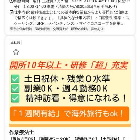
勤務時間・曜日: 正社員：月〜金 9:00~13:00 14:30~19:00（休憩90
分) 土8:00~14:00 準備・清掃のため8:30出勤(早朝手当あり)
仕事内容: 歯科衛生士としての基本的な業務からより専門的な治療ま
で幅広く経験できます。 【具体的な仕事内容】 ・口腔衛生指導 ・ス
ケーリング、SRP、メインテナンス ・マイクロスコープを使用...
変形労働時間制
固定時間制
交通費支給
駅近5分以内
昇給あり
正社員
作業療法士
【週休３日OK】【副業WワークOK】【残業ほぼ０】【土日祝休】【研