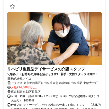
リハビリ重視型デイサービスの介護スタッフ
＼急募／《お持ちの資格を活かせます》 若手・女性スタッフ活躍中！週
株式会社フイユ
休2日制、 キャリアアップも可能です◎
アクセス 東京都目黒区自由が丘東急東横線/自由が丘駅 東急大井町線/
自由が丘駅
月給294,000円以上
東京都東京23区目黒区
時間・勤務日詳細 8:30～17:30(休憩1時間) 平均所定労働時間(1ヶ月
あたり)：163時間
仕事内容 デイサービスでの 介護のお仕事をお願いします。 【具体的