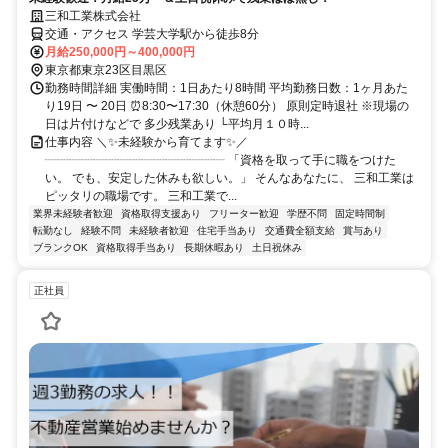
三和工業株式会社
交通・アクセス 学芸大学駅から徒歩8分
月給250,000円～400,000円
東京都東京23区目黒区
勤務時間詳細 実働時間：1日あたり8時間 平均勤務日数：1ヶ月あた
り19日 〜 20日 ⏰8:30〜17:30（休憩60分） 原則定時退社 ※現場の
日は片付けなどで 多少残業あり └平均月１０時...
仕事内容 ＼✨未経験から育てます✨／
┈┈┈┈┈┈┈┈┈┈┈┈┈┈┈ 「資格を取って手に職をつけた
い。 でも、安定した休みも欲しい。」 そんなあなたに、 三和工業は
ピッタリの職場です。 三和工業で...
業界未経験者歓迎
資格取得支援あり
フリーター歓迎
学歴不問
固定時間制
転勤なし
経験不問
未経験者歓迎
住宅手当あり
交通費全額支給
賞与あり
ブランクOK
資格取得手当あり
長期休暇あり
土日祝休み
正社員