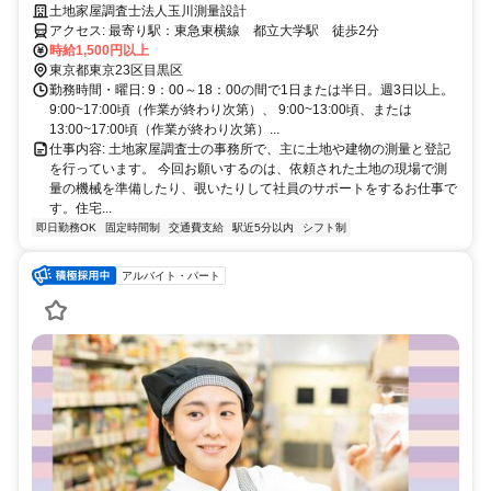
心！
土地家屋調査士法人玉川測量設計
アクセス: 最寄り駅：東急東横線 都立大学駅 徒歩2分
時給1,500円以上
東京都東京23区目黒区
勤務時間・曜日: 9：00～18：00の間で1日または半日。週3日以上。
9:00~17:00頃（作業が終わり次第）、 9:00~13:00頃、または
13:00~17:00頃（作業が終わり次第）...
仕事内容: 土地家屋調査士の事務所で、主に土地や建物の測量と登記
を行っています。 今回お願いするのは、依頼された土地の現場で測
量の機械を準備したり、覗いたりして社員のサポートをするお仕事で
す。住宅...
即日勤務OK
固定時間制
交通費支給
駅近5分以内
シフト制
アルバイト・パート