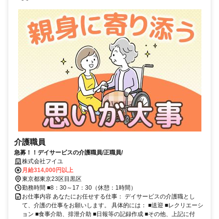
介護職員
急募！！デイサービスの介護職員/正職員/
株式会社フイユ
月給314,000円以上
東京都東京23区目黒区
勤務時間 ■8：30～17：30（休憩：1時間）
お仕事内容 あなたにお任せする仕事： デイサービスの介護職とし
て、介護の仕事をお願いします。 具体的には： ■送迎 ■レクリエーシ
ョン ■食事介助、排泄介助 ■日報等の記録作成 ■その他、上記に付