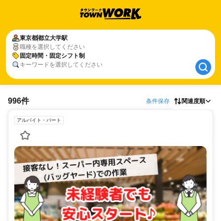
東京都
東京都
都立大学駅
都立大学駅
職種を選択してください
固定時間・固定シフト制
固定時間・固定シフト制
キーワードを選択してください
996件
条件保存
関連度順
アルバイト・パート