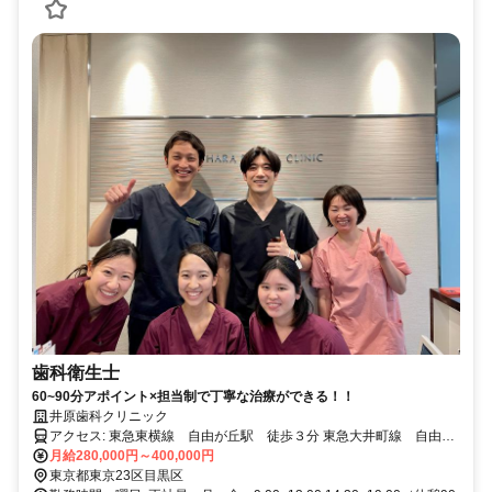
歯科衛生士
60~90分アポイント×担当制で丁寧な治療ができる！！
井原歯科クリニック
アクセス: 東急東横線 自由が丘駅 徒歩３分 東急大井町線 自由が
丘駅 徒歩3分
月給280,000円～400,000円
東京都東京23区目黒区