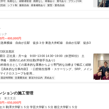
見学可
転勤なし
経験者歓迎
残業なし
研修あり
賞与あり
ブランクOK
費支給
シフト制
服装自由
昼食補助あり
髪型・髪色自由
士
ニック
00円～400,000円
23区目黒区
: 正社員：月〜金 9:00~13:00 14:30~19:00（休憩90分) 土
:00 準備・清掃のため8:30出勤(早朝手当あり)
 歯科衛生士としての基本的な業務からより専門的な治療まで幅広く経験
 【具体的な仕事内容】 ・口腔衛生指導 ・スケーリング、SRP、メイン
マイクロスコープを使用...
固定時間制
交通費支給
駅近5分以内
昇給あり
ンションの施工管理
舎 東京支店
00円～650,000円
セス 駒澤大学駅１５分 学芸大学駅１５分 都立大学駅１５分