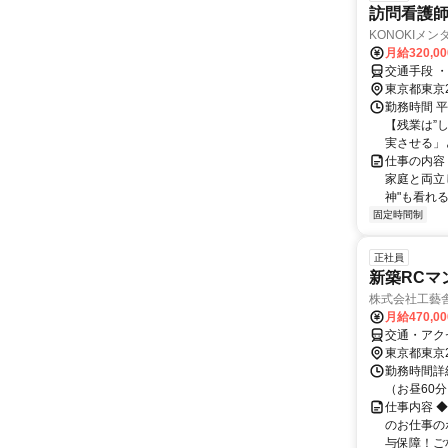
訪問看護
KONOKIメ
月給320,0
東京都東京
勤務時間 平
【残業は”
実させる」と
仕事の内容
家庭と両立
神"も看れる
固定時間制
正社員
新築RCマ
株式会社工藝
月給470,0
交通・アク
東京都東京
勤務時間詳細
（お昼60分
仕事内容 
のお仕事の
与保障！ご相