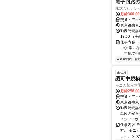
電子回路
株式会社ナレ
月給300,0
交通・アク
東京都東京
勤務時間詳細
18:00 （
仕事内容 
いか 常に
・本気で挑戦
固定時間制
転
正社員
認可中規
モニカ都立大
月給256,0
交通・アク
東京都東京
勤務時間詳
単位の変形労
＜シフト例＞ 
仕事内容 
す。 モニ
ま）」を大