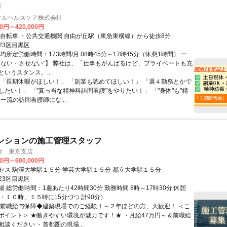
師
ンタルヘルスケア株式会社
00円～420,000円
交通手段 ・自転車 ・公共交通機関 自由が丘駅（東急東横線）から徒歩8分
23区目黒区
均所定労働時間：173時間/月 08時45分～17時45分（休憩1時間） ー
しない・させない”】 弊社は、「仕事もがんばるけど、プライベートも充
いうスタンス。...
 「長期休暇がほしい！」 「副業も認めてほしい！」 「週４勤務とかで
したい！」 「"真っ当な精神科訪問看護"をやりたい！」 「"身体"も"精
一流の訪問看護師にな...
ンションの施工管理スタッフ
舎 東京支店
00円～600,000円
セス 駒澤大学駅１５分 学芸大学駅１５分 都立大学駅１５分
23区目黒区
 総労働時間：1週あたり42時間30分 勤務時間 8時～17時30分 休憩
・１０時、１５時に15分づつ 計90分）
◆前職給与保障◆建築現場でのご経験１～２年ほどの方、大歓迎！ ＜こ
ポイント＞ ★働きやすい環境が魅力です！★ ・月給47万円～＆前職給
談ください ・首都圏の現場...