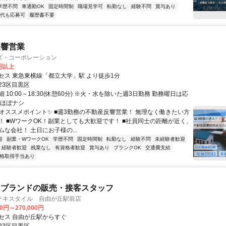
学歴不問
車通勤OK
固定時間制
職場見学可
転勤なし
経験不問
賞与あり
0代も応募可
履歴書不要
反響営業
ズ・コーポレーション
0円以上
セス 東急東横線「都立大学」駅 より徒歩1分
23区目黒区
 10:00～18:30(休憩60分) ※火・水を除いた週3日勤務 勤務曜日は応
業ほぼナシ
✨オススメポイント✨ ■週3勤務の不動産反響営業！ 無理なく働きたい方
！ ■WワークOK！副業としても大歓迎です！ ■社員同士の距離が近く、
な会社！ 土日にお子様の...
迎
副業・WワークOK
学歴不問
固定時間制
転勤なし
経験不問
未経験者歓迎
経験者歓迎
残業なし
有資格者歓迎
賞与あり
ブランクOK
交通費支給
格取得手当あり
アブランドの販売・接客スタッフ
テキスタイル 自由が丘駅前店
00円～270,000円
セス 自由が丘駅からすぐ