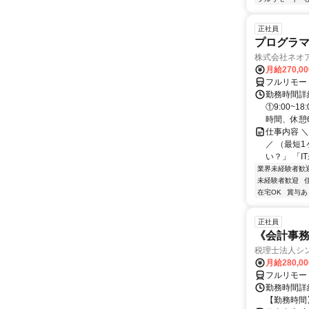
正社員
プログラマ
株式会社ネオ
月給270,0
フルリモー
勤務時間詳細
①9:00~
時間、休憩6.
仕事内容 
／ （最短
い？」 「I
業界未経験者歓
未経験者歓迎
在宅OK
賞与あ
正社員
《会計事
税理士法人シ
月給280,0
フルリモー
勤務時間詳細
【勤務時間】8