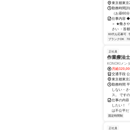
東京都東京
勤務時間詳細
（お昼60分
仕事内容 
＞ ★働き
さい ・首都
60代も応募可
ブランクOK
7
正社員
作業療法
KONOKIメ
月給320,0
東京都東京
勤務時間 平
しない・さ
ス。 ですので
仕事の内容
したい！ 
は不公平だ！
固定時間制
正社員