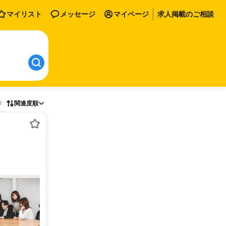
マイリスト
メッセージ
マイページ
求人掲載のご相談
存
関連度順