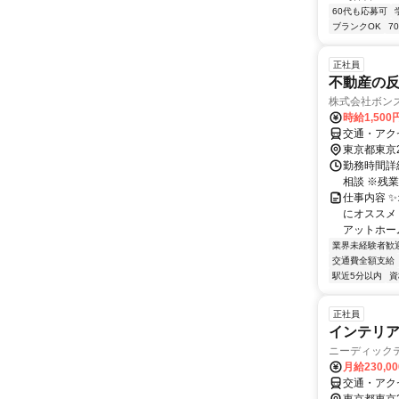
60代も応募可
ブランクOK
7
正社員
不動産の
株式会社ボン
時給1,50
交通・アク
東京都東京
勤務時間詳細
相談 ※残
仕事内容 
にオススメ
アットホーム
業界未経験者歓
交通費全額支給
駅近5分以内
資
正社員
インテリ
ニーディック
月給230,0
交通・アク