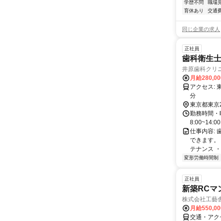
学歴不問
職場
育休あり
交通
同じ企業の求人
正社員
歯科衛生
井原歯科クリ
月給280,0
アクセス: 東急東横線 自由が丘駅 徒歩３分 東急大井町線 自由が丘駅 徒歩3
分
東京都東京
勤務時間・曜日
8:00~14
仕事内容:
できます。
テナンス ・
変形労働時間制
正社員
新築RCマ
株式会社工藝
月給550,0
交通・アク