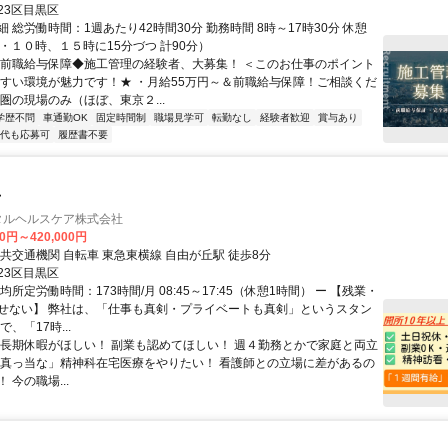
23区目黒区
 総労働時間：1週あたり42時間30分 勤務時間 8時～17時30分 休憩
・１０時、１５時に15分づつ 計90分）
◆前職給与保障◆施工管理の経験者、大募集！ ＜このお仕事のポイント
やすい環境が魅力です！★ ・月給55万円～＆前職給与保障！ご相談くだ
圏の現場のみ（ほぼ、東京２...
学歴不問
車通勤OK
固定時間制
職場見学可
転勤なし
経験者歓迎
賞与あり
0代も応募可
履歴書不要
士
ンタルヘルスケア株式会社
00円～420,000円
交通手段 公共交通機関 自転車 東急東横線 自由が丘駅 徒歩8分
23区目黒区
均所定労働時間：173時間/月 08:45～17:45（休憩1時間） ー 【残業・
せない】 弊社は、「仕事も真剣・プライベートも真剣」というスタン
、「17時...
 長期休暇がほしい！ 副業も認めてほしい！ 週４勤務とかで家庭と両立
「真っ当な」精神科在宅医療をやりたい！ 看護師との立場に差があるの
 今の職場...