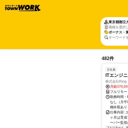
東京都
都立
職種を選択
ボーナス・
キーワード
482件
正社員
ITエンジ
株式会社Ring
月給370,0
フルリモー
勤務時間・曜
なし（月平
種休暇あり
仕事内容:
ヶ月は育成
ーバー監視の
フルリモート