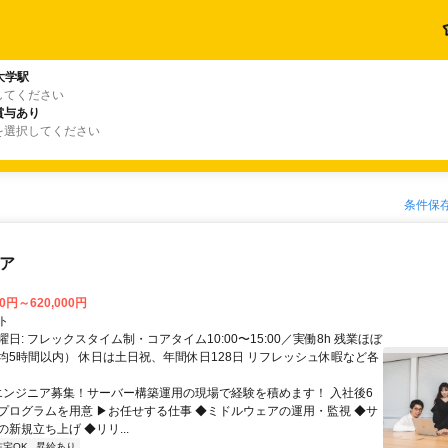
大学駅
してください
賞与あり
を選択してください
条件保
ニア
00円～620,000円
ト
日: フレックスタイム制・コアタイム10:00〜15:00／実働8h 残業ほぼ
均5時間以内） 休日は土日祝、年間休日128日 リフレッシュ休暇など各
 エンジニア募集！サーバー構築運用の現場で経験を積めます！ 入社後6
プログラムを用意 ▶お任せする仕事 ◆ミドルウェアの運用・監視 ◆サ
新規立ち上げ ◆リリ...
在宅OK
昇給あり