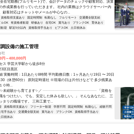
完全在宅勤務(フルリモート)で、会計データのチェックや顧客対応、決算
の作成業務を行っていただきます。 社内の業務はクラウドサーバー内
、顧客対応はチャットやメールが中心なの...
資格取得支援あり
固定時間制
転勤なし
フルリモート
交通費全額支給
イルOK
有資格者歓迎
研修あり
在宅OK
賞与あり
ブランクOK
育休あり
期歓迎
駅近5分以内
資格取得手当あり
ピアスOK
土日祝休み
空調設備の施工管理
会社
00円～400,000円
セス 学芸大学駅から徒歩8分
23区目黒区
 実働時間：1日あたり8時間 平均勤務日数：1ヶ月あたり19日 〜 20日
17:30（休憩60分） 原則定時退社 ※現場の日は片付けなどで 多少残業あ
０時...
＼✨未経験から育てます✨／ ┈┈┈┈┈┈┈┈┈┈┈┈┈┈┈ 「資格を
職をつけたい。 でも、安定した休みも欲しい。」 そんなあなたに、 三
タリの職場です。 三和工業で...
迎
資格取得支援あり
フリーター歓迎
学歴不問
固定時間制
転勤なし
経験不問
住宅手当あり
交通費全額支給
賞与あり
ブランクOK
資格取得手当あり
土日祝休み