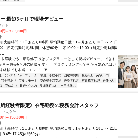
ー 最短3ヶ月で現場デビュー
アクト
00円～520,000円
ト
 実働時間：1日あたり8時間 平均勤務日数：1ヶ月あたり18日 〜 21日
18:00（所定労働時間8時間、休憩60分） ②10:00～19:00（所定労働時間8
..
＼ 未経験でも「研修修了後はプログラマーとして現場デビュー」できる
1ヶ月～最長6ヶ月の研修制度） 「プログラミングって何から始めればい
T未経験でも本当にエンジニアに...
迎
ランチタイム
フリーター歓迎
学歴不問
固定時間制
転勤なし
経験不問
住宅手当あり
フルリモート
交通費全額支給
経験者歓迎
有資格者歓迎
研修あり
り
育休あり
駅近5分以内
長期休暇あり
土日祝休み
務所経験者限定》在宅勤務の税務会計スタッフ
ン中央会計
00円～350,000円
ト
 実働時間：1日あたり8時間 平均勤務日数：1ヶ月あたり18日 〜 21日
:45~17:45(休憩60分)