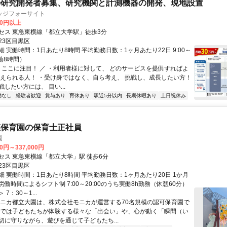
の研究開発者募集、研究機関と計測機器の開発、現地設置
ッジフォーサイト
00円以上
セス 東急東横線「都立大学駅」徒歩3分
23区目黒区
 実働時間：1日あたり8時間 平均勤務日数：1ヶ月あたり22日 9:00～
実働8時間）
＼ ここに注目！ ／ ・利用者様に対して、 どのサービスを提供すればよ
考えられる人！ ・受け身ではなく、自ら考え、 挑戦し、成長したい方！
したい方には、 目い...
勤なし
経験者歓迎
賞与あり
育休あり
駅近5分以内
長期休暇あり
土日祝休み
模保育園の保育士正社員
園
00円～337,000円
セス 東急東横線「都立大学」駅 徒歩6分
23区目黒区
細 実働時間：1日あたり8時間 平均勤務日数：1ヶ月あたり20日 1か月
働時間によるシフト制 7:00～20:00のうち実働8h勤務（休憩60分）
7：30～1...
モニカ都立大園は、株式会社モニカが運営する70名規模の認可保育園で
カでは子どもたちが体験する様々な「出会い」や、心が動く「瞬間（い
切に守りながら、遊びを通じて子どもたち...