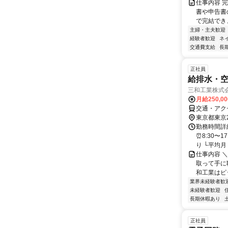
仕事内容 
書や申告書
で完結でき
主婦・主夫歓迎
経験者歓迎
ネ
交通費支給
長
正社員
給排水・
三和工業株式
月給250,0
交通・アク
東京都東京
勤務時間詳細
⏰8:30〜
り └平均月１
仕事内容 
取って手に
和工業はピッ
業界未経験者歓
未経験者歓迎
長期休暇あり
正社員