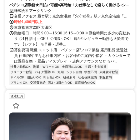
パチンコ店勤務★日払い可能×高時給！力仕事なしで楽らく働ける♪シフ
ト応相談可能◎未経験OK！
株式会社アークリンク
交通アクセス 最寄駅：京急空港線「穴守稲荷」駅／京急空港線「大
鳥居」駅／京急空港線「糀谷」駅
時給1,400円以上
東京都東京23区大田区
勤務曜日・時間 9:00～16:30 16:15～0:00 ※勤務時間に多少の変動あ
り ◇1日 [5h] ～OK！ ◇週3～OK！ 週5のレギュラー勤務も大歓迎で
す♪ 【シフト】 ※早番・遅番...
募集要項 職種 スロット店・パチンコ店/フロア業務 雇用形態 派遣社
員 仕事内容 主なお仕事内容 ・お客様のご案内や接客 ・カウンターで
は景品交換 ・景品ディスプレイ ・店内アナウンスなど ☆パ...
扶養内勤務OK
副業・WワークOK
土日祝のみOK
主婦・主夫歓迎
フリーター歓迎
バイク通勤OK
短期
シフト自由
学歴不問
未経験者歓迎
ネイルOK
週払いOK
即日払いOK
研修あり
社会保険完備
制服貸与
ブランクOK
交通費支給
週2・3日からOK
家庭都合休OK
派遣社員