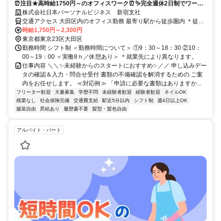
⏰️注目★高時給1750円～のオフィスワーク⏰️✨️完全週休2日制でワーク
ライフバランス◎未経験OK！20代・30代活躍中です！
株式会社日本パーソナルビジネス 新宿支社
交通アクセス 大田区内のオフィス勤務 最寄り駅から徒歩圏内 ＊徒歩
1分以内の駅チカ・地下直結や「最寄駅から通勤時間〇分以内がい
時給1,750円～2,300円
い」などの希望も考慮！ ＜未経験の方も大歓迎！＞ ＜髪型・服装・
東京都東京23区大田区
ネイル自由＞ ＜固定時間勤務など相談OK＞ ★来社不要・履歴書不要
勤務時間 シフト制 ＜勤務時間について＞ ①9：30～18：30 ②10：
で登録OK 【勤務地】 東京都大田区内
00～19：00 ＜実働8ｈ／休憩あり＞ ＊就業先により異なります。
仕事内容 ＼＼✨未経験からのスタートにおすすめ✨️／／ 申し込みデー
タの確認＆入力・問合せ受付 書類の不備確認を解消するための ご案
内をお任せします。 ≪対応例≫ 「申請に必要な書類はありますか...
フリーター歓迎
大量募集
学歴不問
未経験者歓迎
経験者歓迎
ネイルOK
残業なし
社会保険完備
交通費支給
駅近5分以内
シフト制
週4日以上OK
服装自由
昇給あり
履歴書不要
髪型・髪色自由
アルバイト・パート