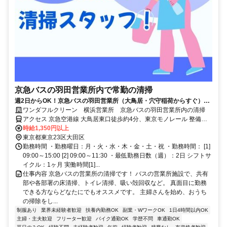
京急バスの羽田営業所内で常勤の清掃
週2日からOK！京急バスの羽田営業所（大鳥居・穴守稲荷からすぐ）を
キレイに保つオシゴトです！
ワンダフルクリーン 横浜営業所 京急バスの羽田営業所内の清掃
アクセス 京急空港線 大鳥居東口徒歩約4分、東京モノレール 整備場
徒歩約14分、京急空港線 糀谷北口徒歩約19分
時給1,350円以上
東京都東京23区大田区
勤務時間 ・勤務曜日：月・火・水・木・金・土・祝 ・勤務時間： [1]
09:00～15:00 [2] 09:00～11:30 ・最低勤務日数（週）：2日 シフトサ
イクル：1ヶ月 実働時間[1]...
仕事内容 京急バスの営業所の清掃です！ バスの営業所施設で、共有
部や各部署の床清掃、トイレ清掃、吸い殻回収など。 真面目に勤務
できる方ならどなたにでもオススメです。 主婦さんを始め、おうち
の掃除をし...
制服あり
業界未経験者歓迎
扶養内勤務OK
副業・WワークOK
1日4時間以内OK
主婦・主夫歓迎
フリーター歓迎
バイク通勤OK
学歴不問
車通勤OK