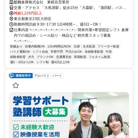
醍醐倉庫株式会社 東糀谷営業所
交通・アクセス 「大鳥居駅」徒歩15分「大森駅」「蒲田駅」バスあ
り ★自転車・バイク通勤OK！
時給1,235円以上
東京都東京23区大田区
勤務時間詳細 9:30~17:30 1日4時間～、週3日～OK！
仕事内容 +:-:+:-:+:-:+:-:+:-:+:-:+:-:+:-:+:-: 簡単作業×希望固定シフト 倉庫
内での箱詰め・シール貼り・検品など 軽作業スタッフ募集
+:-:+:-:+:-:...
制服あり
扶養内勤務OK
1日4時間以内OK
主婦・主夫歓迎
フリーター歓迎
バイク通勤OK
シフト自由
学歴不問
平日のみOK
未経験者歓迎
午前
経験者歓迎
夕方
ブランクOK
交通費支給
長期歓迎
フルタイム歓迎
週2・3日からOK
シフト制
週4日以上OK
アルバイト・パート