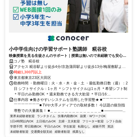
小中学生向けの学習サポート塾講師 糀谷校
映像授業を見る生徒さんのサポート｜授業は無いので未経験でも安心｜
WEB面接/1回｜週2日～OK｜履歴書不要｜応募後はフォームに1分で回
コノ塾 糀谷校
答｜1分単位で給与支給｜WワークOK｜私服勤務｜有給休暇あり｜定時
アクセス 糀谷駅より徒歩4分/京急蒲田駅より徒歩13分/梅屋敷駅より
退社
徒歩18分
時給1,300円以上
東京都東京23区大田区
勤務時間 ・勤務曜日：火・水・木・金・土 ・最低勤務日数（週）：2
日 シフトサイクル：1ヶ月 ＊シフトサイクルは1ヵ月 ＊希望シフト制
＊平日のみ勤務OK ＊週末勤務できる方大歓迎 ＊平日/16:...
仕事内容 ★働きやすいシステムを活用した学習塾★ ■￣￣￣￣￣￣￣
￣￣￣￣￣￣￣■ TVや大手メディアでの取材多数！ 今話題の個別指
導塾での大量募集！ ■＿＿＿＿＿＿＿＿＿＿＿＿＿＿■ ―――――...
業界未経験者歓迎
ランチタイム
扶養内勤務OK
副業・WワークOK
1日4時間以内OK
土日祝のみOK
主婦・主夫歓迎
フリーター歓迎
シフト自由
学歴不問
即日勤務OK
平日のみOK
学生歓迎
転勤なし
経験不問
英語
未経験者歓迎
交通費全額支給
経験者歓迎
残業なし