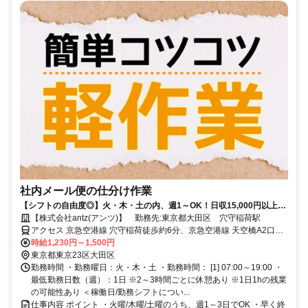
社内メール便の仕分け作業
【シフトの自由度◎】火・木・土の内、週1～OK！日収15,000円以上も
可！早く終わっても定時時間保証！◎
【株式会社antz(アンツ)】 勤務先:東京都大田区 穴守稲荷駅
アクセス 京急空港線 穴守稲荷徒歩約6分、京急空港線 天空橋A2口徒
歩約8分、京急空港線 天空橋A2口徒歩約8分
時給1,230円～1,500円
東京都東京23区大田区
勤務時間 ・勤務曜日：火・木・土 ・勤務時間： [1] 07:00～19:00 ・
最低勤務日数（週）：1日 ※2～3時間ごとに休憩あり ※1日1hの残業
の可能性あり ＜稼働日/勤務シフトについ...
仕事内容 ポイント ・火曜/木曜/土曜のうち、週1～3日でOK ・早く終