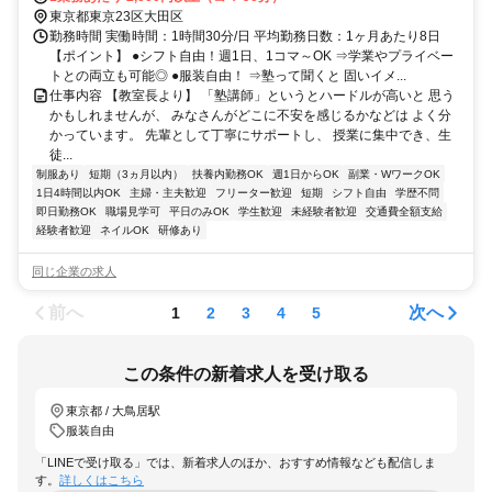
東京都東京23区大田区
勤務時間 実働時間：1時間30分/日 平均勤務日数：1ヶ月あたり8日
【ポイント】 ●シフト自由！週1日、1コマ～OK ⇒学業やプライベー
トとの両立も可能◎ ●服装自由！ ⇒塾って聞くと 固いイメ...
仕事内容 【教室長より】 「塾講師」というとハードルが高いと 思う
かもしれませんが、 みなさんがどこに不安を感じるかなどは よく分
かっています。 先輩として丁寧にサポートし、 授業に集中でき、生
徒...
制服あり
短期（3ヵ月以内）
扶養内勤務OK
週1日からOK
副業・WワークOK
1日4時間以内OK
主婦・主夫歓迎
フリーター歓迎
短期
シフト自由
学歴不問
即日勤務OK
職場見学可
平日のみOK
学生歓迎
未経験者歓迎
交通費全額支給
経験者歓迎
ネイルOK
研修あり
同じ企業の求人
前へ
次へ
1
2
3
4
5
この条件の新着求人を受け取る
東京都 / 大鳥居駅
服装自由
「LINEで受け取る」では、新着求人のほか、おすすめ情報なども配信しま
す。
詳しくはこちら