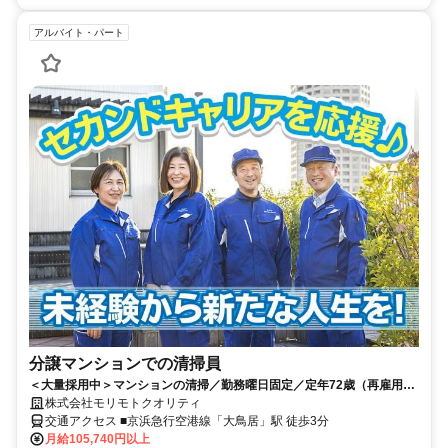
アルバイト・パート
分譲マンションでの清掃員
＜大量採用中＞マンションの清掃／勤務曜日固定／定年72歳（再雇用あ
り）／安定収入の月給制【面接1回】
株式会社モリモトクオリティ
交通アクセス ■京浜急行空港線「大鳥居」駅 徒歩3分
月給105,740円以上