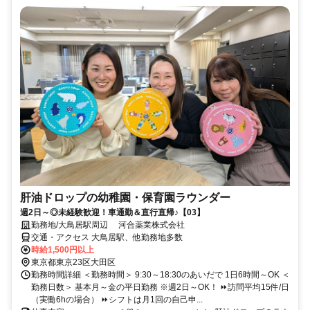
肝油ドロップの幼稚園・保育園ラウンダー
週2日～◎未経験歓迎！車通勤＆直行直帰♪【03】
勤務地/大鳥居駅周辺 河合薬業株式会社
交通・アクセス 大鳥居駅、他勤務地多数
時給1,500円以上
東京都東京23区大田区
勤務時間詳細 ＜勤務時間＞ 9:30～18:30のあいだで 1日6時間～OK ＜
勤務日数＞ 基本月～金の平日勤務 ※週2日～OK！ ⏩訪問平均15件/日
（実働6hの場合） ⏩シフトは月1回の自己申...