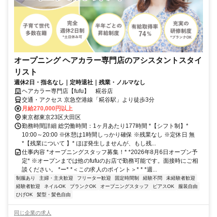
オープニング ヘアカラー専門店のアシスタントスタイ
リスト
週休2日・指名なし｜定時退社｜残業・ノルマなし
ヘアカラー専門店【fufu】 糀谷店
交通・アクセス 京急空港線「糀⾕駅」より徒歩3分
月給270,000円以上
東京都東京23区大田区
勤務時間詳細 総労働時間：1ヶ月あたり177時間 *【シフト制】*
10:00～20:00 ※休憩は1時間しっかり確保 ※残業なし ※定休日 無
*【残業について 】* ほぼ発生しませんが、もし残...
仕事内容 *オープニングスタッフ募集！* *2026年8月6日オープン予
定* ※オープンまでは他のfufuのお店で勤務可能です。面接時にご相
談ください。 *ー* *＜この求人のポイント＞* * *週...
制服あり
主婦・主夫歓迎
フリーター歓迎
固定時間制
経験不問
未経験者歓迎
経験者歓迎
ネイルOK
ブランクOK
オープニングスタッフ
ピアスOK
服装自由
ひげOK
髪型・髪色自由
同じ企業の求人