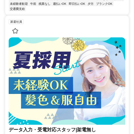
未経験者歓迎
午前
残業なし
週払いOK
即日払いOK
夕方
ブランクOK
交通費支給
派遣社員
データ入力・受電対応スタッフ|架電無し