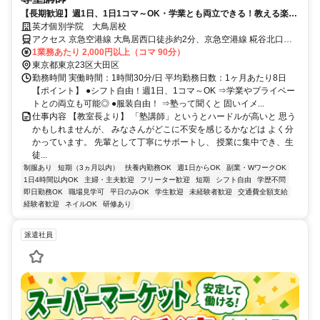
【長期歓迎】週1日、1日1コマ～OK・学業とも両立できる！教える楽し
さを、実感できる場所へ。
英才個別学院 大鳥居校
アクセス 京急空港線 大鳥居西口徒歩約2分、京急空港線 糀谷北口徒
歩約10分、京急空港線 穴守稲荷徒歩約13分
1業務あたり 2,000円以上（コマ 90分）
東京都東京23区大田区
勤務時間 実働時間：1時間30分/日 平均勤務日数：1ヶ月あたり8日
【ポイント】 ●シフト自由！週1日、1コマ～OK ⇒学業やプライベー
トとの両立も可能◎ ●服装自由！ ⇒塾って聞くと 固いイメ...
仕事内容 【教室長より】 「塾講師」というとハードルが高いと 思う
かもしれませんが、 みなさんがどこに不安を感じるかなどは よく分
かっています。 先輩として丁寧にサポートし、 授業に集中でき、生
徒...
制服あり
短期（3ヵ月以内）
扶養内勤務OK
週1日からOK
副業・WワークOK
1日4時間以内OK
主婦・主夫歓迎
フリーター歓迎
短期
シフト自由
学歴不問
即日勤務OK
職場見学可
平日のみOK
学生歓迎
未経験者歓迎
交通費全額支給
経験者歓迎
ネイルOK
研修あり
派遣社員