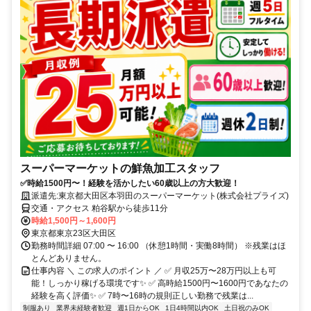
スーパーマーケットの鮮魚加工スタッフ
✅時給1500円〜！経験を活かしたい60歳以上の方大歓迎！
派遣先:東京都大田区本羽田のスーパーマーケット(株式会社プライズ)
交通・アクセス 粕谷駅から徒歩11分
時給1,500円～1,600円
東京都東京23区大田区
勤務時間詳細 07:00 〜 16:00 （休憩1時間・実働8時間） ※残業はほ
とんどありません。
仕事内容 ＼ この求人のポイント ／ ✅ 月収25万〜28万円以上も可
能！しっかり稼げる環境です✨ ✅ 高時給1500円〜1600円であなたの
経験を高く評価✨ ✅ 7時〜16時の規則正しい勤務で残業は...
制服あり
業界未経験者歓迎
週1日からOK
1日4時間以内OK
土日祝のみOK