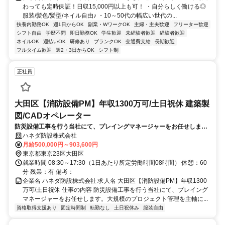
わっても定時保証！日収15,000円以上も可！ ・自分らしく働ける◎
服装/髪色/髪型/ネイル自由♪ ・10～50代の幅広い世代の...
扶養内勤務OK
週1日からOK
副業・WワークOK
主婦・主夫歓迎
フリーター歓迎
シフト自由
学歴不問
即日勤務OK
学生歓迎
未経験者歓迎
経験者歓迎
ネイルOK
週払いOK
研修あり
ブランクOK
交通費支給
長期歓迎
フルタイム歓迎
週2・3日からOK
シフト制
正社員
大田区【消防設備PM】年収1300万可/土日祝休 建築製
図/CADオペレーター
防災設備工事を行う当社にて、プレイングマネージャーをお任せしま
す。大規模のプロジェクト管理を主軸に、メンバー育成や組織運営、経
ハネダ防設株式会社
営への戦略提言まで幅広く担っていただきます。
月給500,000円～903,600円
東京都東京23区大田区
就業時間 08:30～17:30（1日あたり所定労働時間08時間） 休憩：60
分 残業：有 備考：
企業名 ハネダ防設株式会社 求人名 大田区【消防設備PM】年収1300
万可/土日祝休 仕事の内容 防災設備工事を行う当社にて、プレイング
マネージャーをお任せします。大規模のプロジェクト管理を主軸に...
資格取得支援あり
固定時間制
転勤なし
土日祝休み
服装自由