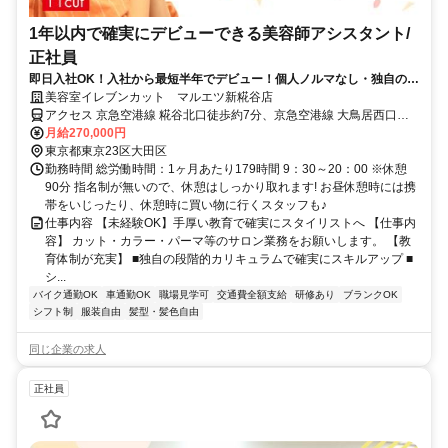
1年以内で確実にデビューできる美容師アシスタント/
正社員
即日入社OK！入社から最短半年でデビュー！個人ノルマなし・独自の教
育で確実に成長できる！アシスタント求人
美容室イレブンカット マルエツ新糀谷店
アクセス 京急空港線 糀谷北口徒歩約7分、京急空港線 大鳥居西口徒
歩約10分、京急空港線 穴守稲荷徒歩約17分
月給270,000円
東京都東京23区大田区
勤務時間 総労働時間：1ヶ月あたり179時間 9：30～20：00 ※休憩
90分 指名制が無いので、休憩はしっかり取れます! お昼休憩時には携
帯をいじったり、休憩時に買い物に行くスタッフも♪
仕事内容 【未経験OK】手厚い教育で確実にスタイリストへ 【仕事内
容】 カット・カラー・パーマ等のサロン業務をお願いします。 【教
育体制が充実】 ■独自の段階的カリキュラムで確実にスキルアップ ■
シ...
バイク通勤OK
車通勤OK
職場見学可
交通費全額支給
研修あり
ブランクOK
シフト制
服装自由
髪型・髪色自由
同じ企業の求人
正社員