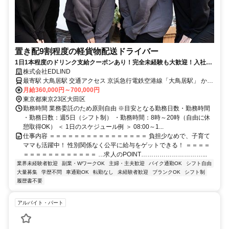
置き配9割程度の軽貨物配送ドライバー
1日1本程度のドリンク支給クーポンあり！完全未経験も大歓迎！入社3
ヶ月以内に90％が月50万円を達成しています。
株式会社EDLIND
最寄駅 大鳥居駅 交通アクセス 京浜急行電鉄空港線「大鳥居駅」 から
月給360,000円～700,000円
徒歩10分 ●転勤なし ●車・バイク通勤OK
東京都東京23区大田区
勤務時間 業務委託のため原則自由 ※目安となる勤務日数・勤務時間
・勤務日数：週5日（シフト制） ・勤務時間：8時～20時（自由に休
憩取得OK） ＜ 1日のスケジュール例 ＞ 08:00～1...
仕事内容 ＝＝＝＝＝＝＝＝＝＝＝＝＝＝＝＝ 負担少なめで、子育て
ママも活躍中！ 性別関係なく公平に給与をゲットできる！ ＝＝＝＝
＝＝＝＝＝＝＝＝＝＝＝＝ …求人のPOINT…………………………...
業界未経験者歓迎
副業・WワークOK
主婦・主夫歓迎
バイク通勤OK
シフト自由
大量募集
学歴不問
車通勤OK
転勤なし
未経験者歓迎
ブランクOK
シフト制
履歴書不要
アルバイト・パート