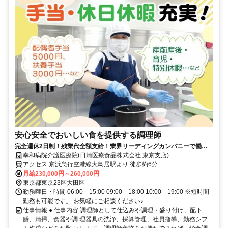
安心安全でおいしい食を提供する調理師
完全週休2日制！残業代全額支給！業界リーディングカンパニーで働き
ませんか？！
幸和病院介護医療院(日清医療食品株式会社 東京支店)
アクセス 京浜急行空港線大鳥居駅より 徒歩約6分
月給230,000円～260,000円
東京都東京23区大田区
勤務曜日・時間 06:00－15:00 09:00－18:00 10:00－19:00 ※短時間
勤務も可能です。 お気軽にご相談ください♪
仕事情報 ● 仕事内容 調理師として仕込みや調理・盛り付け、配下
膳、清掃、食器や調 理器具の洗浄、採算管理、社員指導、勤務シフ