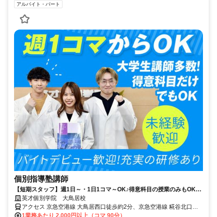
アルバイト・パート
個別指導塾講師
【短期スタッフ】週1日～・1日1コマ～OK♪得意科目の授業のみもOK♪
バイトデビューの大学生応援♪
英才個別学院 大鳥居校
アクセス 京急空港線 大鳥居西口徒歩約2分、京急空港線 糀谷北口徒
歩約10分、京急空港線 穴守稲荷徒歩約13分
1業務あたり 2,000円以上（コマ 90分）