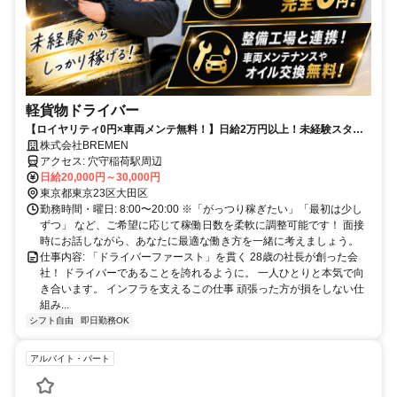
軽貨物ドライバー
【ロイヤリティ0円×車両メンテ無料！】日給2万円以上！未経験スター
トもベテランも手厚くサポート☆月収80万も可能or 土日休みのマイペー
株式会社BREMEN
ス勤務も自由自在！
アクセス: 穴守稲荷駅周辺
日給20,000円～30,000円
東京都東京23区大田区
勤務時間・曜日: 8:00〜20:00 ※「がっつり稼ぎたい」「最初は少し
ずつ」 など、ご希望に応じて稼働日数を柔軟に調整可能です！ 面接
時にお話しながら、あなたに最適な働き方を一緒に考えましょう。
仕事内容: 「ドライバーファースト」を貫く 28歳の社長が創った会
社！ ドライバーであることを誇れるように。 一人ひとりと本気で向
き合います。 インフラを支えるこの仕事 頑張った方が損をしない仕
組み...
シフト自由
即日勤務OK
アルバイト・パート