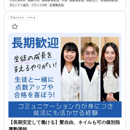
平日のみOK
経験不問
未経験者歓迎
午前
経験者歓迎
残業なし
有資格者歓迎
月1シフト提出
ブランクOK
交通費支給
アルバイト・パート
【長期安定して働ける】髪自由、ネイルも可の個別指
導塾講師