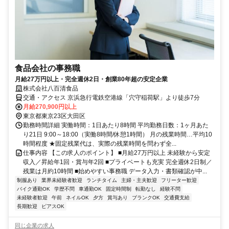
食品会社の事務職
月給27万円以上・完全週休2日・創業80年超の安定企業
株式会社八百清食品
交通・アクセス 京浜急行電鉄空港線「穴守稲荷駅」より徒歩7分
月給270,900円以上
東京都東京23区大田区
勤務時間詳細 実働時間：1日あたり8時間 平均勤務日数：1ヶ月あた
り21日 9:00～18:00（実働8時間/休憩1時間） 月の残業時間…平均10
時間程度 ★固定残業代は、実際の残業時間を問わず全...
仕事内容 【この求人のポイント】 ■月給27万円以上 未経験から安定
収入／昇給年1回・賞与年2回 ■プライベートも充実 完全週休2日制／
残業は月約10時間 ■始めやすい事務職 データ入力・書類確認が中...
制服あり
業界未経験者歓迎
ランチタイム
主婦・主夫歓迎
フリーター歓迎
バイク通勤OK
学歴不問
車通勤OK
固定時間制
転勤なし
経験不問
未経験者歓迎
午前
ネイルOK
夕方
賞与あり
ブランクOK
交通費支給
長期歓迎
ピアスOK
同じ企業の求人