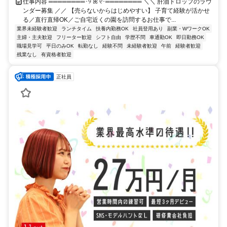
仕事内容 ════════･୨ ꕤ ୧･════════ ＼＼ 肝油ドロップのラウ
ンダー募集 ／／ 【売らないからはじめやすい】 子育て経験が活かせ
る／直行直帰OK／ご自宅近くの園を訪問するお仕事で...
業界未経験者歓迎
ランチタイム
扶養内勤務OK
社員登用あり
副業・WワークOK
主婦・主夫歓迎
フリーター歓迎
シフト自由
学歴不問
車通勤OK
即日勤務OK
職場見学可
平日のみOK
転勤なし
経験不問
未経験者歓迎
午前
経験者歓迎
残業なし
有資格者歓迎
正社員