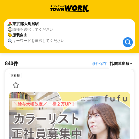
東京都
東京都
大鳥居駅
大鳥居駅
職種を選択してください
服装自由
服装自由
キーワードを選択してください
840件
条件保存
関連度順
正社員