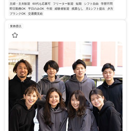
主婦・主夫歓迎
60代も応募可
フリーター歓迎
短期
シフト自由
学歴不問
即日勤務OK
平日のみOK
午前
経験者歓迎
残業なし
月1シフト提出
夕方
ブランクOK
交通費支給
業務委託