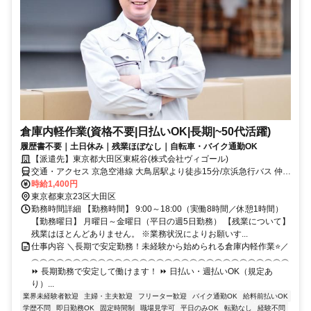
倉庫内軽作業(資格不要|日払いOK|長期|~50代活躍)
履歴書不要｜土日休み｜残業ほぼなし｜自転車・バイク通勤OK
【派遣先】東京都大田区東糀谷(株式会社ヴィゴール)
交通・アクセス 京急空港線 大鳥居駅より徒歩15分/京浜急行バス 仲麹
谷バス停・東麹谷二丁目バス停より徒歩5分
時給1,400円
東京都東京23区大田区
勤務時間詳細 【勤務時間】 9:00～18:00（実働8時間／休憩1時間）
【勤務曜日】 月曜日～金曜日（平日の週5日勤務） 【残業について】
残業はほとんどありません。 ※業務状況によりお願いす...
仕事内容 ＼長期で安定勤務！未経験から始められる倉庫内軽作業⭐／
︵︵︵︵︵︵︵︵︵︵︵︵︵︵︵︵︵︵︵︵︵︵︵︵︵︵︵︵︵︵︵
⏩ 長期勤務で安定して働けます！ ⏩ 日払い・週払いOK（規定あ
り）...
業界未経験者歓迎
主婦・主夫歓迎
フリーター歓迎
バイク通勤OK
給料前払いOK
学歴不問
即日勤務OK
固定時間制
職場見学可
平日のみOK
転勤なし
経験不問