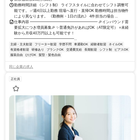
勤務時間詳細 《シフト制》 ライフスタイルに合わせてシフト調整可
能です。 ✅週4日以上勤務 現場へ直行・直帰OK 勤務時間は担当物件
により異なります。 《勤務例・1日の流れ》 4件担当の場合 ...
仕事内容 ━━━━━━━━━━━━━━━━━━ 🎉インバウンド需
要拡大につき増員募集🎉 ✨普通免許があればOK（AT限定可） ⭐未経
験から月収40万円以上も可能です！
━━━━━━━━━━━━━━━━...
主婦・主夫歓迎
フリーター歓迎
学歴不問
車通勤OK
経験者歓迎
ネイルOK
有資格者歓迎
研修あり
ブランクOK
交通費支給
長期歓迎
シフト制
ピアスOK
服装自由
ひげOK
髪型・髪色自由
同じ企業の求人
正社員