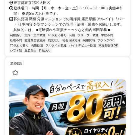
東京都東京23区大田区
勤務曜日・時間 【月・水・木・金・土】8：00～12：00（実働4時
間） ※週5日のお仕事です。
募集要項 職種 分譲マンションでの清掃員 雇用形態 アルバイト / パー
ト 仕事内容 分譲マンションでの管理（清掃）業務をお願いします。
具体的には、 ■電球切れや破損チェックなど館内巡回業務 ■...
制服あり
主婦・主夫歓迎
60代も応募可
長期
フリーター歓迎
学歴不問
経験不問
交通費全額支給
残業なし
社会保険完備
制服貸与
ブランクOK
70代も応募可
長期歓迎
フルタイム歓迎
バイトデビュー歓迎
家庭都合休OK
シフト制
服装自由
昇給あり
業務委託