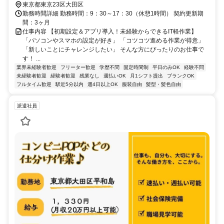
東京都東京23区大田区
勤務時間詳細 勤務時間：9：30～17：30（休憩1時間） 契約更新期
間：3ヶ月
仕事内容 【初期設定＆アプリ導入！未経験からできるIT軽作業】
「パソコンやスマホの設定が好き」 「コツコツ進める作業が得意」
「新しいことにチャレンジしたい」 そんな方にぴったりのお仕事で
す！ ...
業界未経験者歓迎
フリーター歓迎
学歴不問
固定時間制
平日のみOK
経験不問
未経験者歓迎
経験者歓迎
残業なし
週払いOK
月1シフト提出
ブランクOK
フルタイム歓迎
駅近5分以内
週4日以上OK
服装自由
髪型・髪色自由
派遣社員