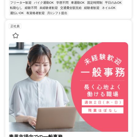
フリーター歓迎
バイク通勤OK
学歴不問
車通勤OK
固定時間制
平日のみOK
転勤なし
経験不問
未経験者歓迎
交通費全額支給
経験者歓迎
ネイルOK
週払いOK
有資格者歓迎
月1シフト提出
正社員
青果市場内での一般事務