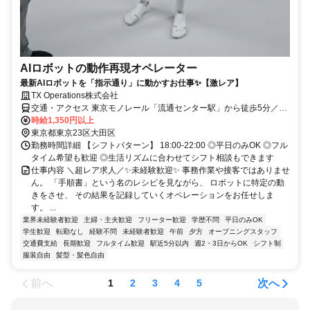
AIロボットの動作再現オペレーター
最新AIロボットを「指示通り」に動かすお仕事✨【激レア】
TX Operations株式会社
交通・アクセス 東京モノレール「流通センター駅」から徒歩5分／京
急平和島駅 バス5分
時給1,350円以上
東京都東京23区大田区
勤務時間詳細 【シフトパターン】 18:00-22:00 ◎平日のみOK ◎フル
タイム希望も歓迎 ◎生活リズムに合わせてシフト相談もできます
仕事内容 ＼超レア求人／✨未経験歓迎✨ 事務作業や接客ではありませ
ん。 「手順書」という名のレシピを見ながら、 ロボットに特定の動
きをさせ、 その結果を記録していくオペレーションをお任せしま
す。 ...
業界未経験者歓迎
主婦・主夫歓迎
フリーター歓迎
学歴不問
平日のみOK
学生歓迎
転勤なし
経験不問
未経験者歓迎
午前
夕方
オープニングスタッフ
交通費支給
長期歓迎
フルタイム歓迎
駅近5分以内
週2・3日からOK
シフト制
服装自由
髪型・髪色自由
前へ
次へ
1
2
3
4
5