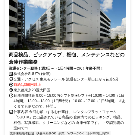
商品検品、ピックアップ、梱包、メンテナンスなどの
倉庫作業業務
流通センター勤務！週3日～・1日4時間～OK！年齢不問！
株式会社SUUTA (倉庫)
交通・アクセス 東京モノレール 流通センター駅出口から徒歩5分
時給1,350円以上
東京都東京23区大田区
勤務時間詳細 9:00～18:00内シフト制 ■シフト例 10:00～14:00（1日
4時間） 13:00～18:00（1日5時間） 10:00～17:00（1日6時間） ※あ
くまでも例なので、時間...
仕事内容 今回お願いするお仕事は、 レンタルプラットフォーム
「SUUTA」に出品されている商品の 倉庫内でのピッキング、検品、
梱包、写真撮影、クリーニングなどの 倉庫作業です。 ・空調完備の
室内でコ...
業界未経験者歓迎
扶養内勤務OK
副業・WワークOK
1日4時間以内OK