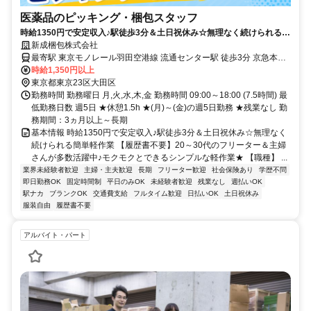
医薬品のピッキング・梱包スタッフ
時給1350円で安定収入♪駅徒歩3分＆土日祝休み☆無理なく続けられる簡
単軽作業
新成梱包株式会社
最寄駅 東京モノレール羽田空港線 流通センター駅 徒歩3分 京急本線
大森海岸駅 その他4分 ⇒バイクで4分・自転車で7分 京急本線 平和島
時給1,350円以上
駅 徒歩15分 ⇒バイクで6分、自転車で5分
東京都東京23区大田区
勤務時間 勤務曜日 月,火,水,木,金 勤務時間 09:00～18:00 (7.5時間) 最
低勤務日数 週5日 ★休憩1.5h ★(月)～(金)の週5日勤務 ★残業なし 勤
務期間：3ヵ月以上～長期
基本情報 時給1350円で安定収入♪駅徒歩3分＆土日祝休み☆無理なく
続けられる簡単軽作業 【履歴書不要】20～30代のフリーター＆主婦
さんが多数活躍中♪モクモクとできるシンプルな軽作業★ 【職種】 ...
業界未経験者歓迎
主婦・主夫歓迎
長期
フリーター歓迎
社会保険あり
学歴不問
即日勤務OK
固定時間制
平日のみOK
未経験者歓迎
残業なし
週払いOK
駅ナカ
ブランクOK
交通費支給
フルタイム歓迎
日払いOK
土日祝休み
服装自由
履歴書不要
アルバイト・パート