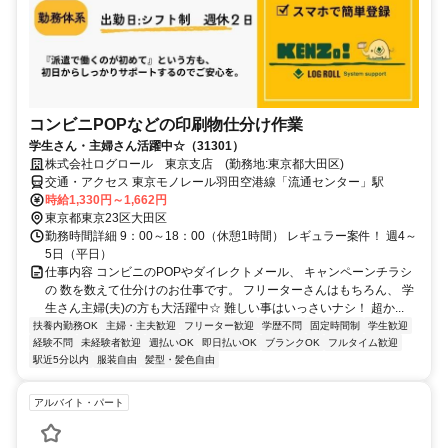
コンビニPOPなどの印刷物仕分け作業
学生さん・主婦さん活躍中☆（31301）
株式会社ログロール 東京支店 (勤務地:東京都大田区)
交通・アクセス 東京モノレール羽田空港線「流通センター」駅
時給1,330円～1,662円
東京都東京23区大田区
勤務時間詳細 9：00～18：00（休憩1時間） レギュラー案件！ 週4～
5日（平日）
仕事内容 コンビニのPOPやダイレクトメール、 キャンペーンチラシ
の 数を数えて仕分けのお仕事です。 フリーターさんはもちろん、 学
生さん主婦(夫)の方も大活躍中☆ 難しい事はいっさいナシ！ 超か...
扶養内勤務OK
主婦・主夫歓迎
フリーター歓迎
学歴不問
固定時間制
学生歓迎
経験不問
未経験者歓迎
週払いOK
即日払いOK
ブランクOK
フルタイム歓迎
駅近5分以内
服装自由
髪型・髪色自由
アルバイト・パート