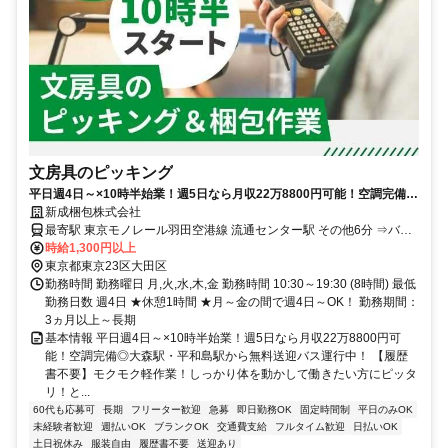
文房具のピッキング
平日週4日～×10時半始業！週5日なら月収22万8800円可能！空調完備◎
大森駅・平和島駅から無料送迎バス運行中！
新成梱包株式会社
最寄駅 東京モノレール羽田空港線 流通センター駅 その他6分 ⇒バイ
クで6分、自転車で11分 京急本線 平和島駅 その他11分 ⇒バイクで11
時給1,300円以上
分、自転車で18分 ＪＲ京浜東北線 大森(東京都)駅 その他17分 ⇒バイ
東京都東京23区大田区
クで17分、自転車で22分
勤務時間 勤務曜日 月,火,水,木,金 勤務時間 10:30～19:30 (8時間) 最低
勤務日数 週4日 ★休憩1時間 ★月～金の間で週4日～OK！ 勤務期間：
3ヵ月以上～長期
基本情報 平日週4日～×10時半始業！週5日なら月収22万8800円可
能！空調完備◎大森駅・平和島駅から無料送迎バス運行中！ 【履歴
書不要】モクモク軽作業！しっかり体を動かして働きたい方にピッタ
リ！と...
60代も応募可
長期
フリーター歓迎
急募
即日勤務OK
固定時間制
平日のみOK
未経験者歓迎
週払いOK
ブランクOK
交通費支給
フルタイム歓迎
日払いOK
土日祝休み
服装自由
履歴書不要
送迎あり