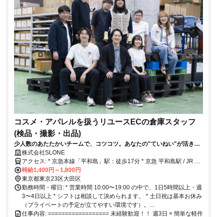
コスメ・アパレルを扱うリユースECの倉庫スタッフ
(検品・撮影・出品)
少人数のあたたかいチームで、コツコツ。あなたの"ていねい"が活きる
仕事。
株式会社SLONE
アクセス: * 京急本線「平和島」駅：徒歩17分 * 京急 平和島駅 / JR 大
森駅よりワンコインバスあり：バス 10分程
時給1,400円～1,800円
東京都東京23区大田区
勤務時間・曜日: * 営業時間 10:00〜19:00 の中で、1日5時間以上・週
3〜4日以上 * シフトは相談して決められます。 * 土日祝は基本お休み
（プライベートの予定が立てやすい環境です）。...
仕事内容: ================== 未経験歓迎！！ 週3日 × 簡単な軽作