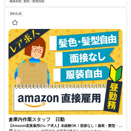
服装自由
髪型・髪色自由
契約社員
倉庫内作業スタッフ 日勤
【Amazon直接雇用のレア求人】未経験OK！面接なし！服装・髪型・髪
色自由で自分らしく働けます◎ 時給UP！
アマゾンジャパン合同会社 大田新A棟デリバリーステーション