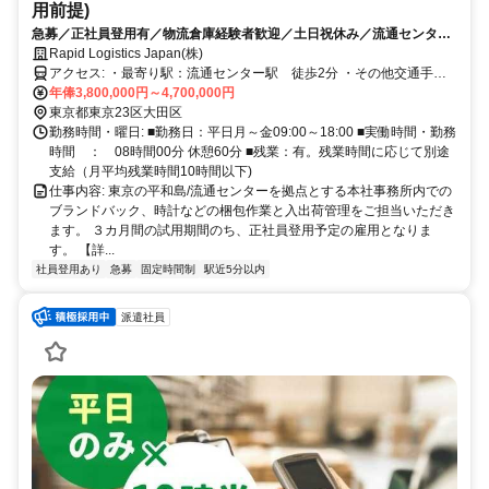
用前提)
急募／正社員登用有／物流倉庫経験者歓迎／土日祝休み／流通センター
駅徒歩2分
Rapid Logistics Japan(株)
アクセス: ・最寄り駅：流通センター駅 徒歩2分 ・その他交通手
段：自転車通勤可(敷地内無料駐輪場完備)
年俸3,800,000円～4,700,000円
東京都東京23区大田区
勤務時間・曜日: ■勤務日：平日月～金09:00～18:00 ■実働時間・勤務
時間 ： 08時間00分 休憩60分 ■残業：有。残業時間に応じて別途
支給（月平均残業時間10時間以下)
仕事内容: 東京の平和島/流通センターを拠点とする本社事務所内での
ブランドバック、時計などの梱包作業と入出荷管理をご担当いただき
ます。 ３カ月間の試用期間のち、正社員登用予定の雇用となりま
す。 【詳...
社員登用あり
急募
固定時間制
駅近5分以内
派遣社員