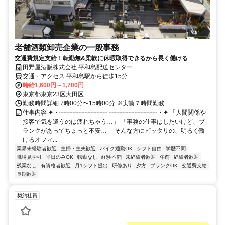
老舗酒類卸売企業の一般事務
交通費規定支給！転勤無&柔軟に休暇取得できるから長く働ける
田野屋酒販株式会社 平和島配送センター
交通・アクセス 平和島駅から徒歩15分
時給1,600円～1,700円
東京都東京23区大田区
勤務時間詳細 7時00分〜15時00分 ※実働７時間勤務
仕事内容 ✦・┈┈┈┈┈┈┈┈ ┈┈┈┈┈┈┈┈・✦ 「人間関係や
接客で気を遣うのは疲れちゃう…」 「事務の仕事はしたいけど、ブ
ランクがあってちょっと不安…」 そんな方にピッタリの、明るく働
けるオフィ...
業界未経験者歓迎
主婦・主夫歓迎
バイク通勤OK
シフト自由
学歴不問
職場見学可
平日のみOK
転勤なし
経験不問
未経験者歓迎
午前
経験者歓迎
残業なし
有資格者歓迎
月1シフト提出
研修あり
夕方
ブランクOK
交通費支給
長期歓迎
契約社員