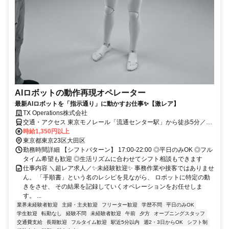
AIロボットの動作再現オペレーター
最新AIロボットを「指示通り」に動かすお仕事✨【激レア】
TX Operations株式会社
交通・アクセス 東京モノレール「流通センター駅」から徒歩5分／京
急平和島駅 バス5分
時給1,350円以上
東京都東京23区大田区
勤務時間詳細 【シフトパターン】 17:00-22:00 ◎平日のみOK ◎フル
タイム希望も歓迎 ◎生活リズムに合わせてシフト相談もできます
仕事内容 ＼超レア求人／✨未経験歓迎✨ 事務作業や接客ではありませ
ん。 「手順書」という名のレシピを見ながら、 ロボットに特定の動
きをさせ、 その結果を記録していくオペレーションをお任せしま
す。 ...
業界未経験者歓迎
主婦・主夫歓迎
フリーター歓迎
学歴不問
平日のみOK
学生歓迎
転勤なし
経験不問
未経験者歓迎
午前
夕方
オープニングスタッフ
交通費支給
長期歓迎
フルタイム歓迎
駅近5分以内
週2・3日からOK
シフト制