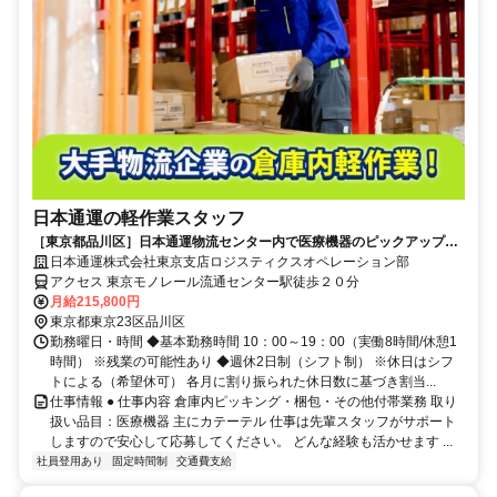
日本通運の軽作業スタッフ
［東京都品川区］日本通運物流センター内で医療機器のピックアップ◎
体への負担が少ない軽作業
日本通運株式会社東京支店ロジスティクスオペレーション部
アクセス 東京モノレール流通センター駅徒歩２０分
月給215,800円
東京都東京23区品川区
勤務曜日・時間 ◆基本勤務時間 10：00～19：00（実働8時間/休憩1
時間） ※残業の可能性あり ◆週休2日制（シフト制） ※休日はシフ
トによる（希望休可） 各月に割り振られた休日数に基づき割当...
仕事情報 ● 仕事内容 倉庫内ピッキング・梱包・その他付帯業務 取り
扱い品目：医療機器 主にカテーテル 仕事は先輩スタッフがサポート
しますので安心して応募してください。 どんな経験も活かせます ...
社員登用あり
固定時間制
交通費支給