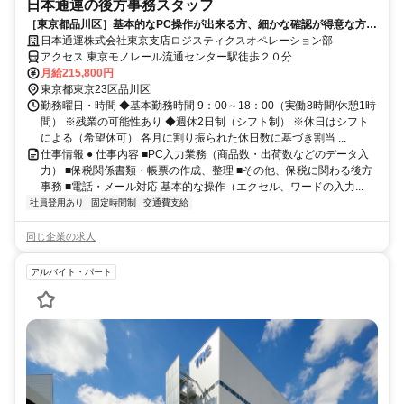
日本通運の後方事務スタッフ
［東京都品川区］基本的なPC操作が出来る方、細かな確認が得意な方大
歓迎◎安心・安定の大手企業
日本通運株式会社東京支店ロジスティクスオペレーション部
アクセス 東京モノレール流通センター駅徒歩２０分
月給215,800円
東京都東京23区品川区
勤務曜日・時間 ◆基本勤務時間 9：00～18：00（実働8時間/休憩1時
間） ※残業の可能性あり ◆週休2日制（シフト制） ※休日はシフト
による（希望休可） 各月に割り振られた休日数に基づき割当 ...
仕事情報 ● 仕事内容 ■PC入力業務（商品数・出荷数などのデータ入
力） ■保税関係書類・帳票の作成、整理 ■その他、保税に関わる後方
事務 ■電話・メール対応 基本的な操作（エクセル、ワードの入力...
社員登用あり
固定時間制
交通費支給
同じ企業の求人
アルバイト・パート