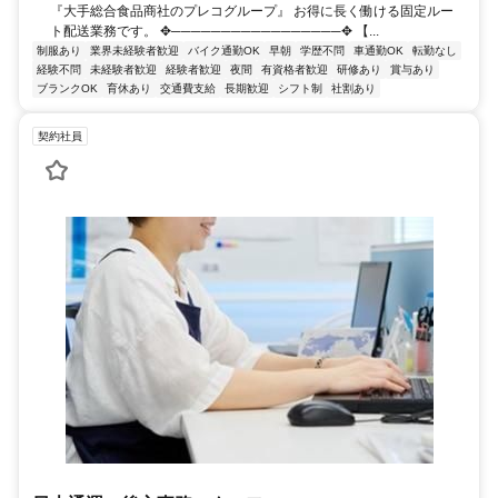
『大手総合食品商社のプレコグループ』 お得に長く働ける固定ルー
ト配送業務です。 ✥─────────────────✥ 【...
制服あり
業界未経験者歓迎
バイク通勤OK
早朝
学歴不問
車通勤OK
転勤なし
経験不問
未経験者歓迎
経験者歓迎
夜間
有資格者歓迎
研修あり
賞与あり
ブランクOK
育休あり
交通費支給
長期歓迎
シフト制
社割あり
契約社員