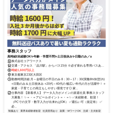
事務スタッフ
高時給❗未経験OK✨年齢・学歴不問✨土日祝休み✨日勤のみ／a
株式会社コアワークス
交通・アクセス 「品川駅」からバス15分 ※必ず座れる専用バスあり
※ 車・バイク・自転車通勤OK
時給1,600円以上
東京都東京23区大田区
勤務時間詳細 月～金曜日の平日のみ 8：30～17：30(実働8h/休憩1h)
⭐日勤のみ＆土日祝休み ⭐20代～40代の 幅広い年代の方が活躍中！ ⭐
家庭・子育てとの両立もしやすい環境です◎ 家...
仕事内容 【新着求人】 データ入力がメインの派遣社員 事務スタッフ
大募集！ ✨＝・＝アピールポイント＝・＝✨ ✅未経験者、歓迎！
（PCでの文字・数字入力が出来ればOK） ✅週払い可（規定有） ✅
必...
制服あり
業界未経験者歓迎
社員登用あり
副業・WワークOK
主婦・主夫歓迎