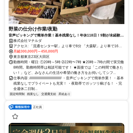
野菜の仕分け作業/夜勤
音声ピッキングで簡単作業！基本残業なし！年休118日！9割が未経験ス
タート！40代以上多数在籍！
株式会社マチルダ
アクセス: 「流通センター駅」より車で8分 「大森駅」より車で16
分、バスで約20分 「品川駅」より車で19分、バスで約30分 ※車通勤
月給300,000円～450,000円
OK！駐車場完備！
東京都東京23区大田区
勤務時間・曜日: ①20時～5時 ➁22時〜7時 ★20時～7時の間で実労働
8時間。勤務時間帯は相談可能です！ ★面接では「この時間で働きた
い！」など、みなさんの生活や希望の働き方をお伺いしてシフ...
仕事内容: //////////////////////////////////// ・音声ピッキングで簡単作業！ ・基本
残業なしでプライベートも充実！ ・夜勤帯でガッツリ稼げる！ ・完
全週休二日制...
固定時間制
残業なし
交通費支給
昇給あり
正社員