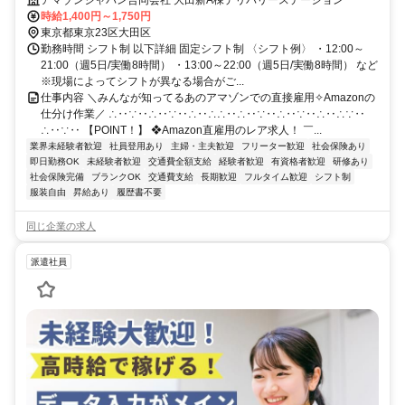
時給1,400円～1,750円
東京都東京23区大田区
勤務時間 シフト制 以下詳細 固定シフト制 〈シフト例〉 ・12:00～
21:00（週5日/実働8時間） ・13:00～22:00（週5日/実働8時間） など
※現場によってシフトが異なる場合がご...
仕事内容 ＼みんなが知ってるあのアマゾンでの直接雇用✧Amazonの
仕分け作業／ ∴‥∵‥∴‥∵‥∴‥∴∴‥∴‥∵‥∴‥∵‥∴‥∴∵‥
∴‥∵‥ 【POINT！】 ❖Amazon直雇用のレア求人！ ￣...
業界未経験者歓迎
社員登用あり
主婦・主夫歓迎
フリーター歓迎
社会保険あり
即日勤務OK
未経験者歓迎
交通費全額支給
経験者歓迎
有資格者歓迎
研修あり
社会保険完備
ブランクOK
交通費支給
長期歓迎
フルタイム歓迎
シフト制
服装自由
昇給あり
履歴書不要
同じ企業の求人
派遣社員