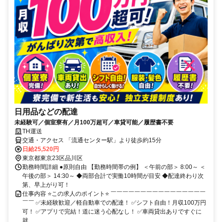
日用品などの配達
未経験可／個室寮有／月100万超可／車貸可能／履歴書不要
TH運送
交通・アクセス 「流通センター駅」より徒歩約15分
日給25,520円
東京都東京23区品川区
勤務時間詳細 ●原則自由 【勤務時間帯の例】 ＜午前の部＞ 8:00～ ＜
午後の部＞ 14:30～ ◆両部合計で実働10時間が目安 ◆配達終わり次
第、早上がり可！
仕事内容 ⭐この求人のポイント⭐ ￣￣￣￣￣￣￣￣￣￣￣￣￣￣￣￣
￣￣ ✅未経験歓迎／軽自動車での配達！ ✅シフト自由！月収100万円
可！ ✅アプリで完結！道に迷う心配なし！ ✅車両貸出ありですぐに
就...