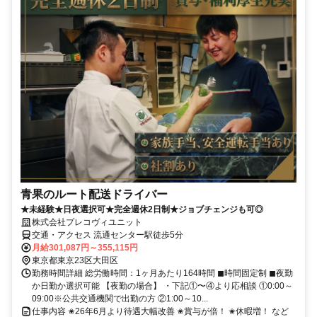
青果のルート配送ドライバー
★未経験★日夜選択可★完全週休2日制★ジョブチェンジも可◎
株式会社プレコヴィユニット
交通・アクセス 流通センター駅徒歩5分
月給301,087円～355,115円
東京都東京23区大田区
勤務時間詳細 総労働時間：1ヶ月あたり164時間 ◼︎時間固定制 ◼︎夜勤
か日勤か選択可能 【夜勤の場合】 ・下記①〜④より応相談 ①0:00～
09:00※公共交通機関で出勤の方 ②1:00～10...
仕事内容 ✬26年6月より待遇大幅改善 ✬賞与が倍！ ✬休暇増！ など