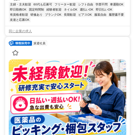
主婦・主夫歓迎
60代も応募可
フリーター歓迎
シフト自由
学歴不問
車通勤OK
即日勤務OK
固定時間制
経験者歓迎
ネイルOK
週払いOK
即日払いOK
有資格者歓迎
研修あり
ブランクOK
長期歓迎
ピアスOK
服装自由
履歴書不要
友達と応募OK
同じ企業の求人
派遣社員