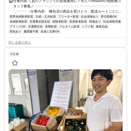
仕事内容 ＼あのアマゾンでの直接雇用レア求人✧Amazonの朝勤務ス
タッフ募集／ ∴‥∵‥∴‥∵‥∴‥∴∴‥∴‥∵‥∴‥∵‥∴‥∴∵‥
∴‥∵‥ 〈仕事内容〉 梱包済の商品を受けとり、配送ルートごとに...
業界未経験者歓迎
主婦・主夫歓迎
フリーター歓迎
社会保険あり
即日勤務OK
未経験者歓迎
交通費全額支給
経験者歓迎
有資格者歓迎
研修あり
社会保険完備
ブランクOK
交通費支給
長期歓迎
フルタイム歓迎
シフト制
服装自由
昇給あり
履歴書不要
友達と応募OK
同じ企業の求人
正社員