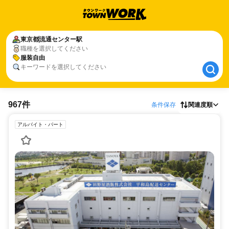
東京都
東京都
流通センター駅
流通センター駅
職種を選択してください
服装自由
服装自由
キーワードを選択してください
967件
条件保存
関連度順
アルバイト・パート