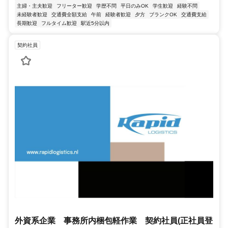
主婦・主夫歓迎
フリーター歓迎
学歴不問
平日のみOK
学生歓迎
経験不問
未経験者歓迎
交通費全額支給
午前
経験者歓迎
夕方
ブランクOK
交通費支給
長期歓迎
フルタイム歓迎
駅近5分以内
契約社員
外資系企業 事務所内梱包軽作業 契約社員(正社員登