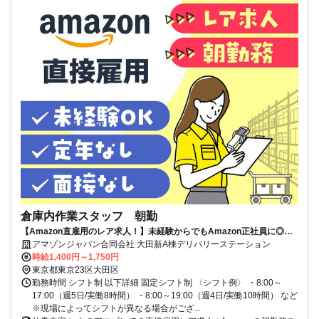
倉庫内作業スタッフ 朝勤
【Amazon直雇用のレア求人！】未経験からでもAmazon正社員に◎髪
色自由◎福利厚生充実！時給UP！
アマゾンジャパン合同会社 大田新A棟デリバリーステーション
時給1,400円～1,750円
東京都東京23区大田区
勤務時間 シフト制 以下詳細 固定シフト制 〈シフト例〉 ・8:00～
17:00（週5日/実働8時間） ・8:00～19:00（週4日/実働10時間） など
※現場によってシフトが異なる場合がござ...