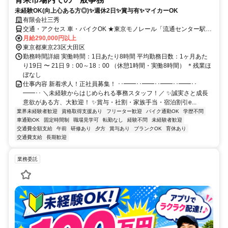
未経験OK(向上心ある方◎)✨週休2日✨賞与有✨マイカーOK
有限会社三秀
交通・アクセス 車・バイクOK ★東京モノレール「流通センター駅」
徒歩20分／JR「大森駅」「品川駅」、京急「平和島駅」よりバス有
月給290,000円以上
東京都東京23区大田区
勤務時間詳細 実働時間：1日あたり8時間 平均勤務日数：1ヶ月あた
り19日 〜 21日 9：00～18：00 （休憩1時間・実働8時間） ＊残業ほ
ぼなし
仕事内容 新着求人！正社員募集！ ･･━━･･━━･･━━･･━━･･
━━･･ ＼未経験からはじめられる事務スタッフ！／ ✨誠実さと成長
意欲がある方、大歓迎！ ✨賞与・社割・家族手当・宿泊割引e...
業界未経験者歓迎
資格取得支援あり
フリーター歓迎
バイク通勤OK
学歴不問
車通勤OK
固定時間制
職場見学可
転勤なし
経験不問
未経験者歓迎
交通費全額支給
午前
研修あり
夕方
賞与あり
ブランクOK
育休あり
交通費支給
長期歓迎
業務委託