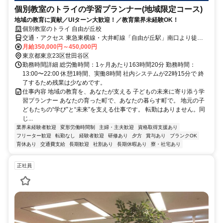
個別教室のトライの学習プランナー(地域限定コース)
地域の教育に貢献／UIターン大歓迎！／教育業界未経験OK！
個別教室のトライ 自由が丘校
交通・アクセス 東急東横線・大井町線「自由が丘駅」南口より徒歩
約2分
月給350,000円～450,000円
東京都東京23区世田谷区
勤務時間詳細 総労働時間：1ヶ月あたり163時間20分 勤務時間：
13:00〜22:00 休憩1時間、実働8時間 社内システムが22時15分で 終
了するため残業は少なめです。
仕事内容 地域の教育を、あなたが支える 子どもの未来に寄り添う学
習プランナー あなたの育った町で、あなたの暮らす町で。 地元の子
どもたちの“学び”と“未来”を支える仕事です。 転勤はありません。同
じ...
業界未経験者歓迎
変形労働時間制
主婦・主夫歓迎
資格取得支援あり
フリーター歓迎
転勤なし
経験者歓迎
研修あり
夕方
賞与あり
ブランクOK
育休あり
交通費支給
長期歓迎
社割あり
長期休暇あり
寮・社宅あり
正社員