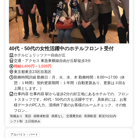
40代・50代の女性活躍中のホテルフロント受付
ホテルピュリッツァー自由が丘
交通・アクセス 東急東横線自由が丘駅徒歩3分
時給1,400円～1,500円
東京都東京23区目黒区
勤務時間詳細 勤務日：月、火、水、木 勤務時間：8:00〜17:00（休
憩：１時間） 契約更新期間：１年間（自動更新あり、更新は３回を
上限とします。）
仕事内容 仕事内容 駅から徒歩2分の好立地にあるホテルでの、フロン
トスタッフです。40代・50代の方も活躍中です。 具体的には、お客
様データのPC入力、清掃終了後のお客様のルームチェック、その他
フロン...
制服あり
英語
経験者歓迎
残業なし
交通費支給
長期歓迎
駅近5分以内
シフト制
土日祝休み
アルバイト・パート