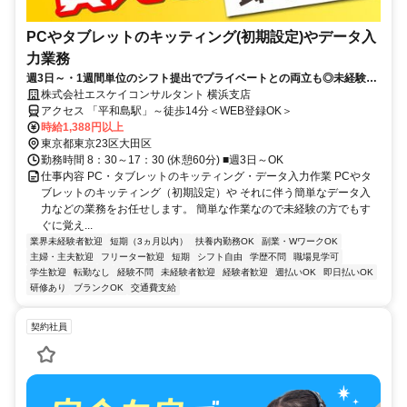
PCやタブレットのキッティング(初期設定)やデータ入
力業務
週3日～・1週間単位のシフト提出でプライベートとの両立も◎未経験歓
迎！扶養内、Wワーク歓迎！
株式会社エスケイコンサルタント 横浜支店
アクセス 「平和島駅」～徒歩14分＜WEB登録OK＞
時給1,388円以上
東京都東京23区大田区
勤務時間 8：30～17：30 (休憩60分) ■週3日～OK
仕事内容 PC・タブレットのキッティング・データ入力作業 PCやタ
ブレットのキッティング（初期設定）や それに伴う簡単なデータ入
力などの業務をお任せします。 簡単な作業なので未経験の方でもす
ぐに覚え...
業界未経験者歓迎
短期（3ヵ月以内）
扶養内勤務OK
副業・WワークOK
主婦・主夫歓迎
フリーター歓迎
短期
シフト自由
学歴不問
職場見学可
学生歓迎
転勤なし
経験不問
未経験者歓迎
経験者歓迎
週払いOK
即日払いOK
研修あり
ブランクOK
交通費支給
契約社員