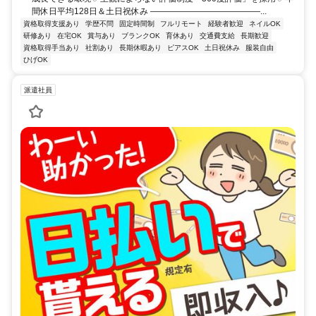
間休日平均128日＆土日祝休み ―――――――――――――...
資格取得支援あり
学歴不問
固定時間制
フルリモート
経験者歓迎
ネイルOK
研修あり
在宅OK
賞与あり
ブランクOK
育休あり
交通費支給
長期歓迎
資格取得手当あり
社割あり
長期休暇あり
ピアスOK
土日祝休み
服装自由
ひげOK
派遣社員