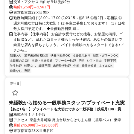
交通・アクセス 自由が丘駅徒歩2分
時給1,250円～1,563円
東京都東京23区目黒区
勤務時間詳細 (1)8:00～17:00 (2)23:15～翌8:15 ◎週2日～応相談 ◎
週末可能な方は特に大歓迎！ (1)を主に募集しております！（1）は複
数人採用予定です。 ◆最低勤務日数:週...
仕事内容 【仕事内容】 お会計や受付などの接客、お部屋の清掃、ゴ
ミ回収など。 乱れたコミック棚もしっかり確認。あなたの気遣いで
綺麗な店内を保ちましょう。 バイト未経験の方もスタートできる♪ イ
チから...
制服あり
業界未経験者歓迎
扶養内勤務OK
社員登用あり
副業・WワークOK
土日祝のみOK
主婦・主夫歓迎
フリーター歓迎
早朝
シフト自由
学歴不問
学生歓迎
転勤なし
経験不問
未経験者歓迎
午前
経験者歓迎
ネイルOK
残業なし
夜間
正社員
未経験から始める一般事務スタッフ/プライベート充実
【あと1名！】プライベートも大切にできる一般事務｜残業月10h・賞与
4ヶ月実績
株式会社ミナミ住設
アクセス: 東急大井町線 尾山台駅からはちまん橋（循環バス） 乗車時
間：約7〜9分、下車後：徒歩1分程度
月給245,000円～320,000円
東京都東京23区世田谷区