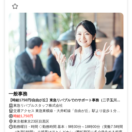
一般事務
【時給1750円/自由が丘】東急リバブルでのサポート事務（二子玉川で
も勤務有り/駅チカ/残業ほぼ無）
東急リバブルスタッフ株式会社
交通アクセス 東急東横線・大井町線「自由が丘」駅より徒歩１分
（東急田園都市線・大井町線「二子玉川」駅より徒歩１分）
時給1,750円
東京都東京23区目黒区
勤務曜日・時間 ◇勤務時間 基本：9時30分～18時00分（実働7.5時間