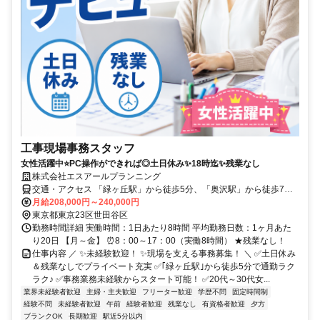
工事現場事務スタッフ
女性活躍中⭐PC操作ができれば◎土日休み✨18時迄✨残業なし
株式会社エスアールプランニング
交通・アクセス 「緑ヶ丘駅」から徒歩5分、「奥沢駅」から徒歩7
分、「自由が丘駅」から徒歩15分
月給208,000円～240,000円
東京都東京23区世田谷区
勤務時間詳細 実働時間：1日あたり8時間 平均勤務日数：1ヶ月あた
り20日 【月～金】 ⏰8：00～17：00（実働8時間） ★残業なし！
仕事内容 ／ ✨未経験歓迎！ ✨現場を支える事務募集！ ＼ ✅土日休み
＆残業なしでプライベート充実 ✅｢緑ヶ丘駅｣から徒歩5分で通勤ラク
ラク♪ ✅事務業務未経験からスタート可能！ ✅20代～30代女...
業界未経験者歓迎
主婦・主夫歓迎
フリーター歓迎
学歴不問
固定時間制
経験不問
未経験者歓迎
午前
経験者歓迎
残業なし
有資格者歓迎
夕方
ブランクOK
長期歓迎
駅近5分以内