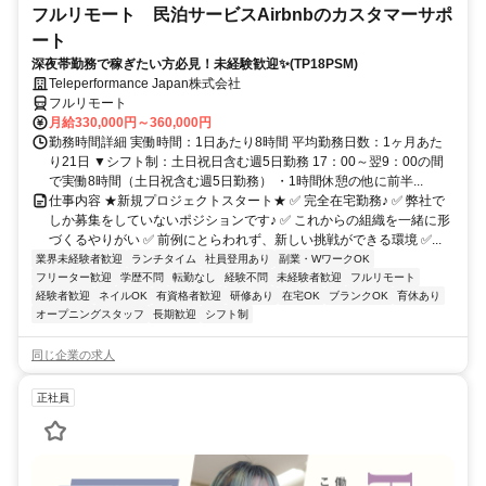
フルリモート 民泊サービスAirbnbのカスタマーサポ
ート
深夜帯勤務で稼ぎたい方必見！未経験歓迎✨(TP18PSM)
Teleperformance Japan株式会社
フルリモート
月給330,000円～360,000円
勤務時間詳細 実働時間：1日あたり8時間 平均勤務日数：1ヶ月あた
り21日 ▼シフト制：土日祝日含む週5日勤務 17：00～翌9：00の間
で実働8時間（土日祝含む週5日勤務） ・1時間休憩の他に前半...
仕事内容 ★新規プロジェクトスタート★ ✅ 完全在宅勤務♪ ✅ 弊社で
しか募集をしていないポジションです♪ ✅ これからの組織を一緒に形
づくるやりがい ✅ 前例にとらわれず、新しい挑戦ができる環境 ✅...
業界未経験者歓迎
ランチタイム
社員登用あり
副業・WワークOK
フリーター歓迎
学歴不問
転勤なし
経験不問
未経験者歓迎
フルリモート
経験者歓迎
ネイルOK
有資格者歓迎
研修あり
在宅OK
ブランクOK
育休あり
オープニングスタッフ
長期歓迎
シフト制
同じ企業の求人
正社員