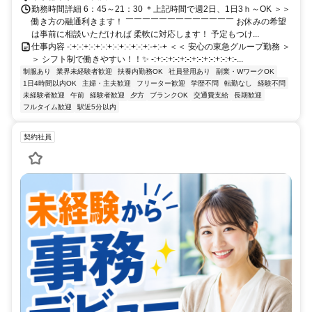
勤務時間詳細 6：45～21：30 ＊上記時間で週2日、1日3ｈ～OK ＞＞
働き方の融通利きます！ ￣￣￣￣￣￣￣￣￣￣￣￣￣ お休みの希望
は事前に相談いただければ 柔軟に対応します！ 予定もつけ...
仕事内容 -:+:-:+:-:+:-:+:-:+:-:+:-:+:-+:-+ ＜＜ 安心の東急グループ勤務 ＞
＞ シフト制で働きやすい！！✨ -:+:-:+:-:+:-:+:-:+:-:+:-:+:-...
制服あり
業界未経験者歓迎
扶養内勤務OK
社員登用あり
副業・WワークOK
1日4時間以内OK
主婦・主夫歓迎
フリーター歓迎
学歴不問
転勤なし
経験不問
未経験者歓迎
午前
経験者歓迎
夕方
ブランクOK
交通費支給
長期歓迎
フルタイム歓迎
駅近5分以内
契約社員