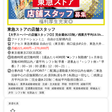
東急ストアの店舗スタッフ
【大手スーパーの店舗スタッフ◎】完全週休2日制／残業月平均18.5h／
家族も利用できる20％offの買い物割引券毎月配布中★
フードステーションミニ 自由が丘駅構内店
アクセス 東急東横線 自由が丘（東京都）南口徒歩約1分、東急大井町
線 自由が丘（東京都）南口徒歩約1分、東急目黒線 奥沢北口徒歩約9
月給221,400円～270,000円
分
東京都東京23区目黒区
勤務時間 総労働時間：1週あたり40時間 *■シフト制勤務* 1ヶ月単位
実働40時間以内／週平均 シフト制 早番・遅番あり *＜シフト例＞* 早
番）7：00～16：00 遅番）12：00～21：...
仕事内容 *-求人のPOINT-* 〇配属は通勤最大90分以内を確約 〇東急
沿線中心の店舗展開のため 原則転居を伴う転勤は一切なし 〇残業は
月平均18.5h 〇完全週休2日制 〇有給平均取得日数10....
制服あり
業界未経験者歓迎
主婦・主夫歓迎
早朝
学歴不問
経験不問
未経験者歓迎
交通費全額支給
午前
経験者歓迎
夜間
有資格者歓迎
研修あり
夕方
シフト制
社割あり
深夜
派遣社員