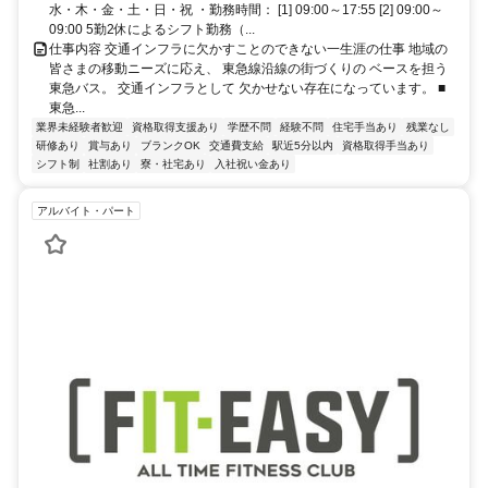
水・木・金・土・日・祝 ・勤務時間： [1] 09:00～17:55 [2] 09:00～
09:00 5勤2休によるシフト勤務（...
仕事内容 交通インフラに欠かすことのできない一生涯の仕事 地域の
皆さまの移動ニーズに応え、 東急線沿線の街づくりの ベースを担う
東急バス。 交通インフラとして 欠かせない存在になっています。 ■
東急...
業界未経験者歓迎
資格取得支援あり
学歴不問
経験不問
住宅手当あり
残業なし
研修あり
賞与あり
ブランクOK
交通費支給
駅近5分以内
資格取得手当あり
シフト制
社割あり
寮・社宅あり
入社祝い金あり
アルバイト・パート