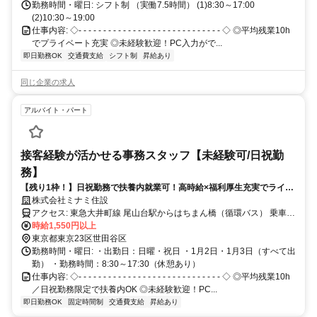
勤務時間・曜日: シフト制 （実働7.5時間） (1)8:30～17:00
(2)10:30～19:00
仕事内容: ◇- - - - - - - - - - - - - - - - - - - - - - - - - - - - - ◇ ◎平均残業10h
でプライベート充実 ◎未経験歓迎！PC入力がで...
即日勤務OK
交通費支給
シフト制
昇給あり
同じ企業の求人
アルバイト・パート
接客経験が活かせる事務スタッフ【未経験可/日祝勤
務】
【残り1枠！】日祝勤務で扶養内就業可！高時給×福利厚生充実でライフ
スタイルに合ったシフト勤務が可能！
株式会社ミナミ住設
アクセス: 東急大井町線 尾山台駅からはちまん橋（循環バス） 乗車時
間：約7〜9分、下車後：徒歩1分程度
時給1,550円以上
東京都東京23区世田谷区
勤務時間・曜日: ・出勤日：日曜・祝日 ・1月2日・1月3日（すべて出
勤） ・勤務時間：8:30～17:30（休憩あり）
仕事内容: ◇- - - - - - - - - - - - - - - - - - - - - - - - - - - - - ◇ ◎平均残業10h
／日祝勤務限定で扶養内OK ◎未経験歓迎！PC...
即日勤務OK
固定時間制
交通費支給
昇給あり