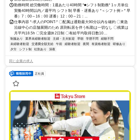
勤務時間 総労働時間：1週あたり40時間 *■シフト制勤務* 1ヶ月単位
実働40時間以内／週平均 シフト制 早番・遅番あり *＜シフト例＞* 早
番）7：00～16：00 遅番）12：00～21：...
仕事内容 *-求人のPOINT-* 〇配属は通勤最大90分以内を確約 〇東急
沿線中心の店舗展開のため 原則転居を伴う転勤は一切なし 〇残業は
月平均18.5h 〇完全週休2日制 〇有給平均取得日数10....
制服あり
業界未経験者歓迎
主婦・主夫歓迎
早朝
学歴不問
経験不問
未経験者歓迎
交通費全額支給
午前
経験者歓迎
夜間
有資格者歓迎
研修あり
夕方
シフト制
社割あり
深夜
同じ企業の求人
正社員