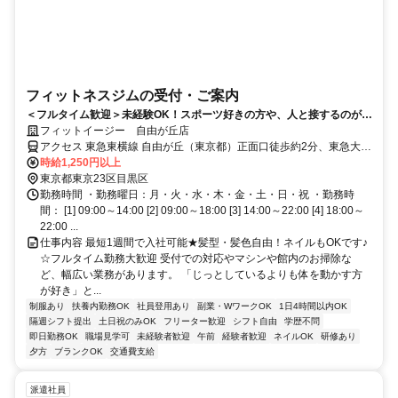
フィットネスジムの受付・ご案内
＜フルタイム歓迎＞未経験OK！スポーツ好きの方や、人と接するのが好
きな方にピッタリ☆女性活躍中！
フィットイージー 自由が丘店
アクセス 東急東横線 自由が丘（東京都）正面口徒歩約2分、東急大井
町線 自由が丘（東京都）正面口徒歩約2分、東急大井町線 九品仏徒歩
時給1,250円以上
約9分
東京都東京23区目黒区
勤務時間 ・勤務曜日：月・火・水・木・金・土・日・祝 ・勤務時
間： [1] 09:00～14:00 [2] 09:00～18:00 [3] 14:00～22:00 [4] 18:00～
22:00 ...
仕事内容 最短1週間で入社可能★髪型・髪色自由！ネイルもOKです♪
☆フルタイム勤務大歓迎 受付での対応やマシンや館内のお掃除な
ど、幅広い業務があります。 「じっとしているよりも体を動かす方
が好き」と...
制服あり
扶養内勤務OK
社員登用あり
副業・WワークOK
1日4時間以内OK
隔週シフト提出
土日祝のみOK
フリーター歓迎
シフト自由
学歴不問
即日勤務OK
職場見学可
未経験者歓迎
午前
経験者歓迎
ネイルOK
研修あり
夕方
ブランクOK
交通費支給
派遣社員