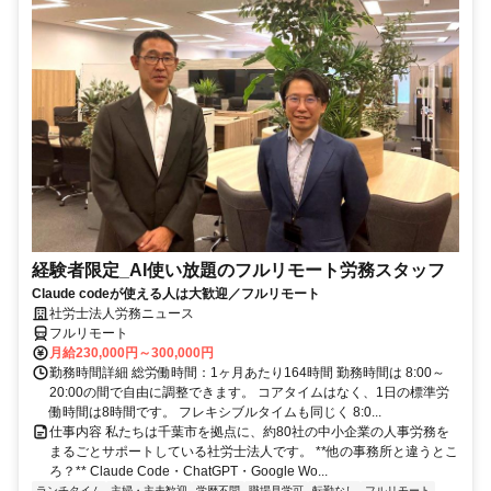
経験者限定_AI使い放題のフルリモート労務スタッフ
Claude codeが使える人は大歓迎／フルリモート
社労士法人労務ニュース
フルリモート
月給230,000円～300,000円
勤務時間詳細 総労働時間：1ヶ月あたり164時間 勤務時間は 8:00～
20:00の間で自由に調整できます。 コアタイムはなく、1日の標準労
働時間は8時間です。 フレキシブルタイムも同じく 8:0...
仕事内容 私たちは千葉市を拠点に、約80社の中小企業の人事労務を
まるごとサポートしている社労士法人です。 **他の事務所と違うとこ
ろ？** Claude Code・ChatGPT・Google Wo...
ランチタイム
主婦・主夫歓迎
学歴不問
職場見学可
転勤なし
フルリモート