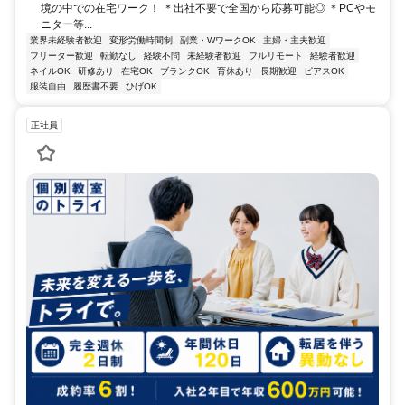
境の中での在宅ワーク！ ＊出社不要で全国から応募可能◎ ＊PCやモ
ニター等...
業界未経験者歓迎
変形労働時間制
副業・WワークOK
主婦・主夫歓迎
フリーター歓迎
転勤なし
経験不問
未経験者歓迎
フルリモート
経験者歓迎
ネイルOK
研修あり
在宅OK
ブランクOK
育休あり
長期歓迎
ピアスOK
服装自由
履歴書不要
ひげOK
正社員