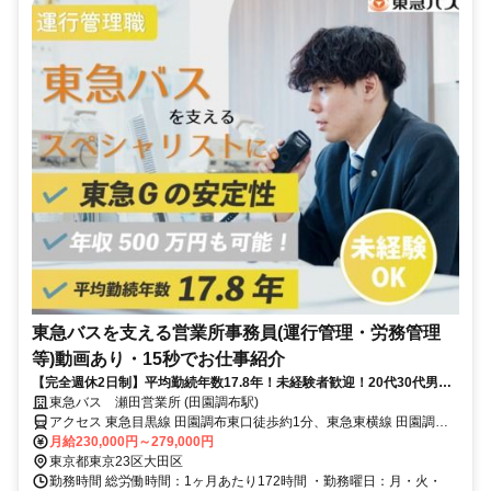
東急バスを支える営業所事務員(運行管理・労務管理
等)動画あり・15秒でお仕事紹介
【完全週休2日制】平均勤続年数17.8年！未経験者歓迎！20代30代男女
活躍中！完全週休2日！男性の育休取得率66%！
東急バス 瀬田営業所 (田園調布駅)
アクセス 東急目黒線 田園調布東口徒歩約1分、東急東横線 田園調布
東口徒歩約1分、東急東横線 多摩川東口徒歩約11分
月給230,000円～279,000円
東京都東京23区大田区
勤務時間 総労働時間：1ヶ月あたり172時間 ・勤務曜日：月・火・