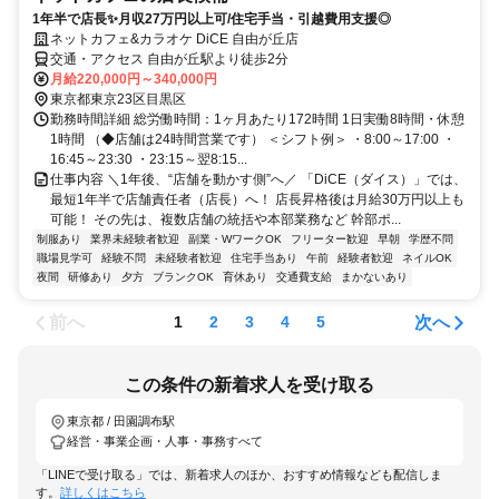
1年半で店長✨月収27万円以上可/住宅手当・引越費用支援◎
ネットカフェ&カラオケ DiCE 自由が丘店
交通・アクセス 自由が丘駅より徒歩2分
月給220,000円～340,000円
東京都東京23区目黒区
勤務時間詳細 総労働時間：1ヶ月あたり172時間 1日実働8時間・休憩
1時間 （◆店舗は24時間営業です） ＜シフト例＞ ・8:00～17:00 ・
16:45～23:30 ・23:15～翌8:15...
仕事内容 ＼1年後、“店舗を動かす側”へ／ 「DiCE（ダイス）」では、
最短1年半で店舗責任者（店長）へ！ 店長昇格後は月給30万円以上も
可能！ その先は、複数店舗の統括や本部業務など 幹部ポ...
制服あり
業界未経験者歓迎
副業・WワークOK
フリーター歓迎
早朝
学歴不問
職場見学可
経験不問
未経験者歓迎
住宅手当あり
午前
経験者歓迎
ネイルOK
夜間
研修あり
夕方
ブランクOK
育休あり
交通費支給
まかないあり
前へ
次へ
1
2
3
4
5
この条件の新着求人を受け取る
東京都 / 田園調布駅
経営・事業企画・人事・事務すべて
「LINEで受け取る」では、新着求人のほか、おすすめ情報なども配信しま
す。
詳しくはこちら