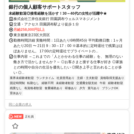
銀行の個人顧客サポートスタッフ
未経験歓迎◎接客経験を活かす！30～40代の女性が活躍中★
株式会社三井住友銀行 田園調布ウェルスマネジメント
交通・アクセス 田園調布駅より徒歩１分
月給258,000円以上
東京都東京23区大田区
勤務時間詳細 実働時間：1日あたり6時間45分 平均勤務日数：1ヶ月
あたり20日 〜 21日 9：30～17：00 ※基本的に定時退社で残業はほ
ぼありません。 17:00の定時退社でプライベートの...
仕事内容 ～これまでの「人とかかわる仕事の経験」を、 無理のない
働き方で活かしませんか？～ ◎お客さまと接する仕事が好き ◎家族
との時間や自分の生活を優先したい ◎聞き上手と言われることが多
い ◎...
業界未経験者歓迎
ランチタイム
社員登用あり
主婦・主夫歓迎
資格取得支援あり
固定時間制
転勤なし
経験不問
未経験者歓迎
交通費全額支給
午前
経験者歓迎
残業なし
有資格者歓迎
食費補助あり
研修あり
夕方
賞与あり
ブランクOK
育休あり
同じ企業の求人
正社員