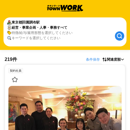
東京都
田園調布駅
経営・事業企画・人事・事務すべて
特徴/給与/雇用形態を選択してください
キーワードを選択してください
219件
条件保存
関連度順
契約社員