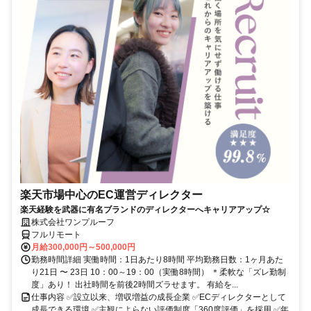
楽天市場中心のEC運営ディレクター
楽天経験を武器に有名ブランドのディレクターへキャリアアップ☆
株式会社ワンプルーフ
フルリモート
月給300,000円～500,000円
勤務時間詳細 実働時間：1日あたり8時間 平均勤務日数：1ヶ月あた
り21日 〜 23日 10：00～19：00（実働8時間） ＊柔軟な「ズレ勤制
度」あり！ 出社時間を前後2時間ズラせます。 有給を...
仕事内容 ✅設立以来、増収増益の成長企業 ✅ECディレクターとして
成長できる環境 ✅主観によらない評価制度「360度評価」を採用 ✅年