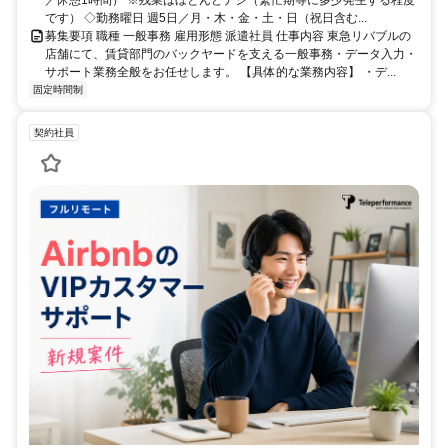
／休憩1時間） ※残業はほとんどナシ（繁忙期等に多少発生する程度
です） ◇勤務曜日 週5日／月・木・金・土・日（祝日含む...
募集要項 職種 一般事務 雇用形態 派遣社員 仕事内容 東急リバブルの
店舗にて、賃貸部門のバックヤードを支える一般事務・データ入力・
サポート業務全般をお任せします。 【具体的な業務内容】 ・デ...
固定時間制
契約社員