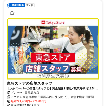
正社員
東急ストアの店舗スタッフ
【大手スーパーの店舗スタッフ◎】完全週休2日制／残業月平均18.5h／
家族も利用できる20％offの買い物割引券毎月配布中★
プレッセ 田園調布店
アクセス 東急目黒線 田園調布西口徒歩約1分、東急東横線 田園調布
西口徒歩約1分、東急東横線 多摩川東口徒歩約11分
月給221,400円～270,000円
東京都東京23区大田区