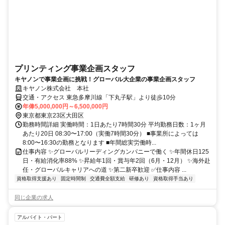
プリンティング事業企画スタッフ
キヤノンで事業企画に挑戦！グローバル大企業の事業企画スタッフ
キヤノン株式会社 本社
交通・アクセス 東急多摩川線「下丸子駅」より徒歩10分
年俸5,000,000円～6,500,000円
東京都東京23区大田区
勤務時間詳細 実働時間：1日あたり7時間30分 平均勤務日数：1ヶ月
あたり20日 08:30〜17:00（実働7時間30分） ■事業所によっては
8:00〜16:30の勤務となります ■年間総実労働時...
仕事内容 ✨グローバルリーディングカンパニーで働く ✨年間休日125
日・有給消化率88% ✨昇給年1回・賞与年2回（6月・12月） ✨海外赴
任・グローバルキャリアへの道 ✨第二新卒歓迎 ✅仕事内容 ...
資格取得支援あり
固定時間制
交通費全額支給
研修あり
資格取得手当あり
同じ企業の求人
アルバイト・パート