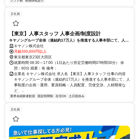
シフト制
長期休暇あり
正社員
【東京】人事スタッフ 人事企画/制度設計
キヤノングループ全体（連結約17万人）を推進する人事本部にて、人事
制度の企画・運用、要員戦略・人員配置、労使交渉、人材開発など、ご
キヤノン株式会社
経験に応じた人事業務全般をお任せします。
月給300,000円以上
東京都東京23区大田区
就業時間 08:30～17:00（1日あたり所定労働時間07時間30分） 休
憩：60分 残業：有 備考：
企業名 キヤノン株式会社 求人名 【東京】人事スタッフ 仕事の内容
キヤノングループ全体（連結約17万人）を推進する人事本部にて、人
事制度の企画・運用、要員戦略・人員配置、労使交渉、人材開発な
ど、...
業界未経験者歓迎
固定時間制
在宅OK
土日祝休み
正社員