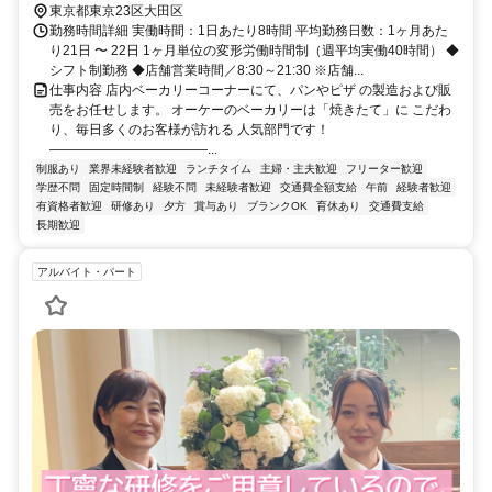
東京都東京23区大田区
勤務時間詳細 実働時間：1日あたり8時間 平均勤務日数：1ヶ月あた
り21日 〜 22日 1ヶ月単位の変形労働時間制（週平均実働40時間） ◆
シフト制勤務 ◆店舗営業時間／8:30～21:30 ※店舗...
仕事内容 店内ベーカリーコーナーにて、パンやピザ の製造および販
売をお任せします。 オーケーのベーカリーは「焼きたて」に こだわ
り、毎日多くのお客様が訪れる 人気部門です！
――――――――――――...
制服あり
業界未経験者歓迎
ランチタイム
主婦・主夫歓迎
フリーター歓迎
学歴不問
固定時間制
経験不問
未経験者歓迎
交通費全額支給
午前
経験者歓迎
有資格者歓迎
研修あり
夕方
賞与あり
ブランクOK
育休あり
交通費支給
長期歓迎
アルバイト・パート