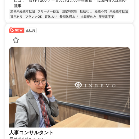
には... ・資料作成やデータ入力などの事務業務 ・会議内容の記録や
議事...
業界未経験者歓迎
フリーター歓迎
固定時間制
転勤なし
経験不問
未経験者歓迎
賞与あり
ブランクOK
育休あり
長期休暇あり
土日祝休み
履歴書不要
正社員
人事コンサルタント