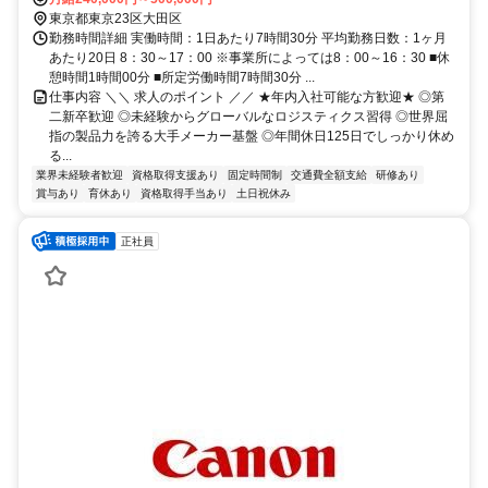
東京都東京23区大田区
勤務時間詳細 実働時間：1日あたり7時間30分 平均勤務日数：1ヶ月
あたり20日 8：30～17：00 ※事業所によっては8：00～16：30 ■休
憩時間1時間00分 ■所定労働時間7時間30分 ...
仕事内容 ＼＼ 求人のポイント ／／ ★年内入社可能な方歓迎★ ◎第
二新卒歓迎 ◎未経験からグローバルなロジスティクス習得 ◎世界屈
指の製品力を誇る大手メーカー基盤 ◎年間休日125日でしっかり休め
る...
業界未経験者歓迎
資格取得支援あり
固定時間制
交通費全額支給
研修あり
賞与あり
育休あり
資格取得手当あり
土日祝休み
正社員