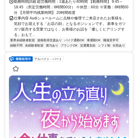
勤務時間詳細 総労働時間：1週あたり40時間 【勤務時間】 9:45～
18:45 （所定労働時間：8時間00分） ※休憩：60分 ※実働：8時間00
分 【月間平均残業時間】 20時間程度
仕事内容 Audiショールームに点検や修理でご来店されたお客様を、
笑顔でお迎えする「お店の顔」となるポジションです。 新車をガツ
ガツ販売する営業ではなく、お客様のお話を「優しくヒアリングす
る」おもて...
業界未経験者歓迎
資格取得支援あり
バイク通勤OK
車通勤OK
職場見学可
経験不問
未経験者歓迎
賞与あり
ブランクOK
交通費支給
シフト制
社割あり
アルバイト・パート