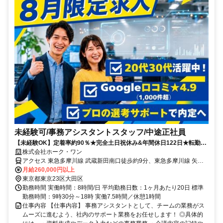
未経験可/事務アシスタントスタッフ/中途正社員
【未経験OK】定着率約90％★完全土日祝休み&年間休日122日★転勤な
し！上場グループで安心して働ける！
株式会社ホーク・ワン
アクセス 東急多摩川線 武蔵新田南口徒歩約9分、東急多摩川線 矢口
渡南口徒歩約10分、東急多摩川線 下丸子南口徒歩約15分
月給260,000円以上
東京都東京23区大田区
勤務時間 実働時間：8時間/日 平均勤務日数：1ヶ月あたり20日 標準
勤務時間：9時30分～18時 実働7.5時間／休憩1時間
仕事内容 【仕事内容】 事務アシスタントとして、チームの業務がス
ムーズに進むよう、社内のサポート業務をお任せします！ ◎具体的