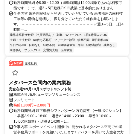
勤務時間詳細 ⌚8:00～12:00（退勤時間は12:00以降であれば相談可
能です！）で、週3～5日勤務OK ※残業は基本的にありません
仕事内容 歯科医院様から発送していただいている 患者様用の歯科技
工物等の荷物を開梱し、 振り分けていただく軽作業をお願いしま
す。 ＝＝＝＝＝＝＝＝＝＝＝＝＝＝＝＝＝＝＝＝ ✅週3～5日、1日4
時間～...
業界未経験者歓迎
社員登用あり
副業・WワークOK
1日4時間以内OK
主婦・主夫歓迎
60代も応募可
フリーター歓迎
学歴不問
即日勤務OK
平日のみOK
転勤なし
経験不問
未経験者歓迎
午前
経験者歓迎
残業なし
研修あり
ブランクOK
交通費支給
長期歓迎
派遣社員
メタバース空間内の案内業務
完全在宅✨9月10月スポット✨シフト制
株式会社J&Jヒューマンソリューションズ
フルリモート
時給1,800円～2,000円
勤務時間詳細 以下勤務シフトパターン内で調整 【一般ポジション】
・早番A 9:00～18:00 ・遅番A 14:00～23:00 ・早番B 10:00～
15:00(休憩無) ・遅番B 14:00～1...
仕事内容 スポーツイベント開催中に開かれるメタバース空間での運
営事務局サポートをお願いいたします♪ アバターを用いて入室者の方