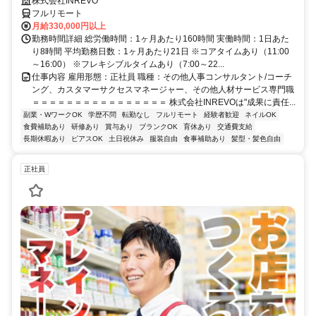
株式会社INREVO
フルリモート
月給330,000円以上
勤務時間詳細 総労働時間：1ヶ月あたり160時間 実働時間：1日あた
り8時間 平均勤務日数：1ヶ月あたり21日 ※コアタイムあり（11:00
～16:00） ※フレキシブルタイムあり（7:00～22...
仕事内容 雇用形態：正社員 職種：その他人事コンサルタント/コーチ
ング、カスタマーサクセスマネージャー、その他人材サービス専門職
＝＝＝＝＝＝＝＝＝＝＝＝＝＝＝＝ 株式会社INREVOは"成果に責任...
副業・WワークOK
学歴不問
転勤なし
フルリモート
経験者歓迎
ネイルOK
食費補助あり
研修あり
賞与あり
ブランクOK
育休あり
交通費支給
長期休暇あり
ピアスOK
土日祝休み
服装自由
食事補助あり
髪型・髪色自由
正社員