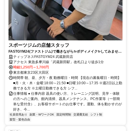
スポーツジムの店舗スタッフ
FASTGYM24(ファストジム)で働きながら✨ボディメイク✨してみません
か？
ティップネスFASTGYM24 武蔵新田店
アクセス 東急多摩川線「武蔵新田駅」改札口より徒歩1分
時給1,250円～1,700円
東京都東京23区大田区
時間帯 朝、昼、夕方・夜 勤務曜日・時間 【現在の募集曜日・時間】
■月・火・木・金曜:18:00～21:50 ■日曜:10:00～17:35 ※週2日以上勤
務できる方 ※土曜日勤務できる方 シフ...
仕事情報 ● 仕事内容 器具の使い方、トレーニング説明、見学・体験
の方へのご案内、館内清掃、器具メンテナンス、PC作業等（一部簡
単な受付含）、お客様サポートのお仕事です。運動、体を動かすのが
好き、今...
社員登用あり
副業・WワークOK
固定時間制
交通費支給
シフト制
髪型・髪色自由