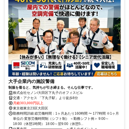
大手企業内の施設警備
制服を着ると、気持ちが引き締まる。そんな仕事です。
株式会社セノン/大田区下丸子のオフィスビル
交通・アクセス 「下丸子駅」より徒歩8分
月給303,000円以上
東京都東京23区大田区
勤務時間詳細 総労働時間：1ヶ月あたり160時間 〜 177時間 ※1ヶ月
単位の 変形労働時間制（シフト制） ＜勤務シフト例＞ 9:00～
18:00（休憩1時間） 18:00～翌9:00（休憩5...
仕事内容 ╭━━━━━━━━━╮ ⭐ 求人のポイント ⭐