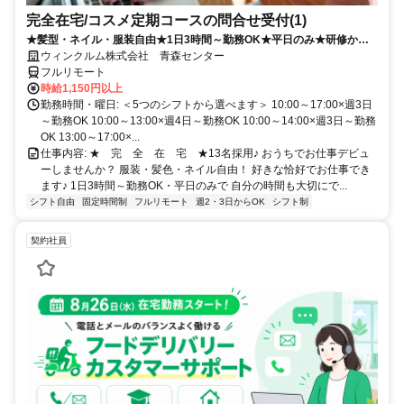
完全在宅/コスメ定期コースの問合せ受付(1)
★髪型・ネイル・服装自由★1日3時間～勤務OK★平日のみ★研修から
フルリモート！
ウィンクルム株式会社 青森センター
フルリモート
時給1,150円以上
勤務時間・曜日: ＜5つのシフトから選べます＞ 10:00～17:00×週3日
～勤務OK 10:00～13:00×週4日～勤務OK 10:00～14:00×週3日～勤務
OK 13:00～17:00×...
仕事内容: ★ 完 全 在 宅 ★13名採用♪ おうちでお仕事デビュ
ーしませんか？ 服装・髪色・ネイル自由！ 好きな恰好でお仕事でき
ます♪ 1日3時間～勤務OK・平日のみで 自分の時間も大切にで...
シフト自由
固定時間制
フルリモート
週2・3日からOK
シフト制
契約社員