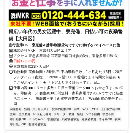
幅広い年代の男女活躍中、寮完備、日払い可の夜勤警
備【大田区】
直行直帰OK！寮完備＆携帯/制服貸与ですぐに稼げる♪マイペースに働け
ます！
株式会社MKR 東京都大田区エリア
アクセス 東急多摩川線 武蔵新田南口徒歩約3分、東急多摩川線 矢口
渡北口徒歩約10分、東急池上線 千鳥町出入口1徒歩約11分 東京都大
日給12,690円
田区エリア（蒲田駅、京急蒲田駅、平和島駅、田園調布駅、池上駅、
東京都東京23区大田区
大森駅）
勤務時間 実働時間：8時間/日 平均勤務日数：1ヶ月あたり8日～20日
フルタイム（夜勤）：20:00～翌5:00 ※現場により時間の前後有 ★
ここがポイント！ ★ 「予定より早く終わっても、日...
仕事内容 ■■メリット多数！注目の警備ワーク■■ ＼お金と住まいの悩
み、即解決！／ 個室寮30日間無料！家具家電付きの1Rですぐに新生
活スタート。 履歴書不要！面接交通費支給！（WEB面接の場合でも
同...
制服あり
短期（3ヵ月以内）
扶養内勤務OK
副業・WワークOK
土日祝のみOK
主婦・主夫歓迎
60代も応募可
フリーター歓迎
短期
シフト自由
学歴不問
即日勤務OK
平日のみOK
学生歓迎
未経験者歓迎
経験者歓迎
ネイルOK
夜間
即日払いOK
有資格者歓迎