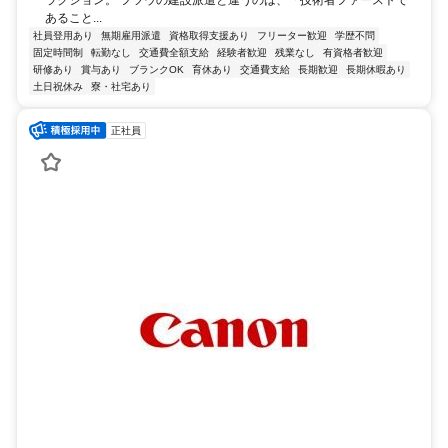
あること...
社員登用あり
無期雇用派遣
資格取得支援あり
フリーター歓迎
学歴不問
固定時間制
転勤なし
交通費全額支給
経験者歓迎
残業なし
有資格者歓迎
研修あり
賞与あり
ブランクOK
育休あり
交通費支給
長期歓迎
長期休暇あり
土日祝休み
寮・社宅あり
正社員