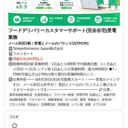
フードデリバリーカスタマーサポート(完全在宅)受電
業務
メール対応5割！受電とメールのバランス◎(TP03R)
Teleperformance Japan株式会社
フルリモート
月給218,400円以上
勤務時間詳細 実働時間：1日あたり8時間 平均勤務日数：1ヶ月あた
り20日 〜 21日 シフト制 1日あたりの実働時間：最大8時間/日 ◆7～
25時(可能な方は27時)の間で週5日/実働8時間のシフ...
仕事内容 ━━ 📅8月26日(水)在宅勤務スタート！━━ 受電がメインで
すが、メール対応も約半分！ 電話とメールのバランスよく働けるカ
スタマーサポートです♪ ━━━━━━━━━━━━━━ 📋 仕事...
業界未経験者歓迎
社員登用あり
フリーター歓迎
学歴不問
転勤なし
経験不問
未経験者歓迎
フルリモート
経験者歓迎
ネイルOK
夜間
研修あり
在宅OK
ブランクOK
育休あり
交通費支給
長期歓迎
シフト制
深夜
ピアスOK
正社員