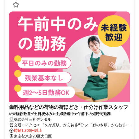
歯科用品などの荷物の荷ほどき・仕分け作業スタッフ
✅未経験歓迎✅土日祝休み✨主婦活躍中✨午前中の短時間勤務
株式会社三和デンタル
交通・アクセス 「久が原駅」から徒歩5分 ／「鵜の木駅」から徒歩
10分
時給1,300円以上
東京都東京23区大田区