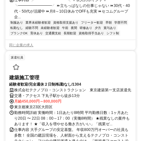
╰━━━━━━━━━╯ ⏩立ちっぱなしの仕事じゃない ⏩30代・40
代・50代が活躍中 ⏩月8～10日休みでOFFも充実 ⏩セコムグループ
企...
制服あり
業界未経験者歓迎
資格取得支援あり
フリーター歓迎
早朝
学歴不問
転勤なし
経験不問
未経験者歓迎
午前
夜間
研修あり
夕方
賞与あり
ブランクOK
育休あり
交通費支給
長期歓迎
資格取得手当あり
シフト制
同じ企業の求人
派遣社員
建築施工管理
経験者歓迎/完全週休２日制/転勤なし/1304
株式会社テクノプロ・コンストラクション 東京建築第一支店派遣先
交通・アクセス 下丸子駅から徒歩13分
月給450,000円～800,000円
東京都東京23区大田区
勤務時間詳細 実働時間：1日あたり8時間 平均勤務日数：1ヶ月あた
り20日 〜 22日 08：00～17：00（実働8時間） ★残業なしの案件も
あります！ ★「収入を増やせる働き方がいい」「残業ゼ...
仕事内容 大手グループの安定基盤。 年収800万円オーバーの社員も
多数！ 全国の建設現場を、人材面から支えるテクノプロ・コンスト
ラクション。 フツウの建設派遣と違うのは、「技術者ファーストで