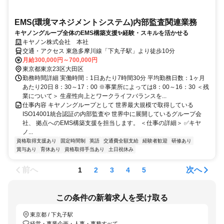
EMS(環境マネジメントシステム)内部監査関連業務
キヤノングループ全体のEMS構築支援✨経験・スキルを活かせる
キヤノン株式会社 本社
交通・アクセス 東急多摩川線「下丸子駅」より徒歩10分
月給300,000円～700,000円
東京都東京23区大田区
勤務時間詳細 実働時間：1日あたり7時間30分 平均勤務日数：1ヶ月
あたり20日 8：30～17：00 ※事業所によっては8：00～16：30 ＜残
業について＞ 生産性向上とワークライフバランスを...
仕事内容 キヤノングループとして 世界最大規模で取得している
ISO14001統合認証の内部監査や 世界中に展開しているグループ会
社、 拠点へのEMS構築支援を担当します。 ＜仕事の詳細＞ ✅キヤ
ノ...
資格取得支援あり
固定時間制
英語
交通費全額支給
経験者歓迎
研修あり
賞与あり
育休あり
資格取得手当あり
土日祝休み
前へ
次へ
1
2
3
4
5
この条件の新着求人を受け取る
東京都 / 下丸子駅
経営・事業企画・人事・事務すべて