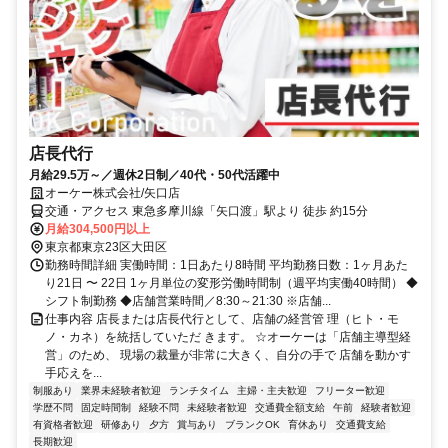
店長代行
月給29.5万～／週休2日制／40代・50代活躍中
オーケー株式会社/矢口店
交通・アクセス 東急多摩川線「矢口渡」駅より 徒歩 約15分
月給304,500円以上
東京都東京23区大田区
勤務時間詳細 実働時間：1日あたり8時間 平均勤務日数：1ヶ月あた
り21日 〜 22日 1ヶ月単位の変形労働時間制（週平均実働40時間） ◆
シフト制勤務 ◆店舗営業時間／8:30～21:30 ※店舗...
仕事内容 店長または店長代行として、店舗の経営管 理（ヒト・モ
ノ・カネ）を統括していただ きます。 ☆オーケーは「店舗主導型経
営」のため、 現場の裁量が非常に大きく、自分の手で 店舗を動かす
手応えを...
制服あり
業界未経験者歓迎
ランチタイム
主婦・主夫歓迎
フリーター歓迎
学歴不問
固定時間制
経験不問
未経験者歓迎
交通費全額支給
午前
経験者歓迎
有資格者歓迎
研修あり
夕方
賞与あり
ブランクOK
育休あり
交通費支給
長期歓迎