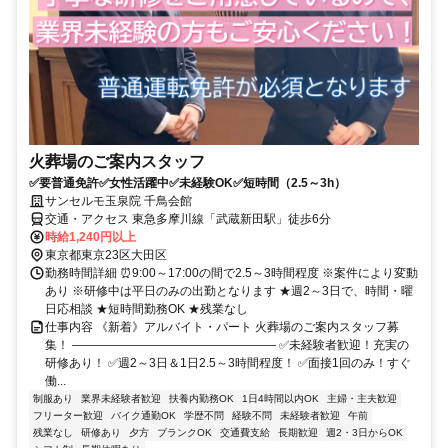
火葬場のご案内スタッフ
✅要普通免許✅女性活躍中✅未経験OK✅短時間（2.5～3h）
サンセルモ玉泉院 千鳥会館
交通・アクセス 東急多摩川線「武蔵新田駅」徒歩6分
時給1,240円以上
東京都東京23区大田区
勤務時間詳細 ⏰9:00～17:00の間で2.5～3時間程度 ※案件により変動
あり ※研修中は平日のみの出勤となります ★週2～3日で、時間・曜
日応相談 ★短時間勤務OK ★残業なし
仕事内容 《新着》アルバイト・パート 火葬場のご案内スタッフ募
集！ ――――――――――――――――― ✅未経験者歓迎！充実の
研修あり！ ✅週2～3日＆1日2.5～3時間程度！ ✅面接1回のみ！すぐ
働...
制服あり
業界未経験者歓迎
扶養内勤務OK
1日4時間以内OK
主婦・主夫歓迎
フリーター歓迎
バイク通勤OK
学歴不問
経験不問
未経験者歓迎
午前
残業なし
研修あり
夕方
ブランクOK
交通費支給
長期歓迎
週2・3日からOK