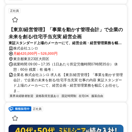
正社員
【東京/経営管理】「事業を動かす管理会計」で企業の
未来を創る/住宅手当充実 経営企画
東証スタンダード上場のメーカーにて、経営企画・経営管理業務を幅広
くお任せします。中長期ビジョンの推進やグローバル経営戦略の構築な
株式会社ユシロ
ど、管理会計を通じてグループ全体の成長を牽引いただきます。
月給420,000円～526,000円
東京都東京23区大田区
就業時間 09:00～17:35（1日あたり所定労働時間07時間35分） 休
憩：60分 残業：有 備考：
企業名 株式会社ユシロ 求人名 【東京/経営管理】「事業を動かす管理
会計」で企業の未来を創る/住宅手当充実 仕事の内容 東証スタンダー
ド上場のメーカーにて、経営企画・経営管理業務を幅広くお任せし
ま...
業界未経験者歓迎
資格取得支援あり
固定時間制
在宅OK
服装自由
正社員