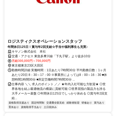
ロジスティクスオペレーションスタッフ
年間休日125日！賞与年2回支給☆手当や福利厚生も充実♪
キヤノン株式会社 本社
交通・アクセス 東急多摩川線「下丸子駅」より徒歩10分
月給300,000円～700,000円
東京都東京23区大田区
勤務時間詳細 実働時間：1日あたり7時間30分 平均勤務日数：1ヶ月
あたり20日 8：30～17：00 ※事業所によっては8：00～16：30 ■休
憩時間1時間00分 ■所定労働時間7時間30分 ...
仕事内容 ＼＼ 求人のポイント ／／ ★年内入社可能な方歓迎★ ◎世
界各地を結ぶ最適物流の構築に貢献可能 ◎世界屈指の製品力を誇る
大手メーカー基盤 ◎年間休日125日でしっかり休める ◎賞与年2回支
給...
資格取得支援あり
固定時間制
交通費全額支給
経験者歓迎
研修あり
賞与あり
育休あり
資格取得手当あり
土日祝休み