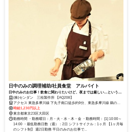
日中のみの調理補助/社員食堂 アルバイト
日中のみのお仕事！飲食に関わりたいけど、夜までは厳しい…という方
にピッタリ！
(株)センダン 三桂製作所 【AQ208】
アクセス 東急多摩川線 下丸子南口徒歩約9分、東急多摩川線 鵜の木
西口徒歩約10分、東急池上線 千鳥町出入口1徒歩約16分 ガス橋交番
時給1,230円以上
から自転車で5分(1.4km)/JR蒲田駅から17分(3.9km)
東京都東京23区大田区
勤務時間 ・勤務曜日：月・火・水・木・金 ・勤務時間： [1] 10:00～
14:00 ・最低勤務日数（週）：2日 シフトサイクル：1ヶ月 【1ヶ月毎
のシフト制】 週2日勤務 平日のみのお仕事で...