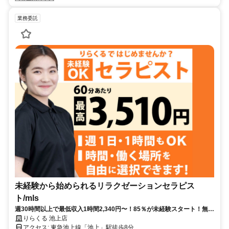
業務委託
未経験から始められるリラクゼーションセラピス
ト/mls
週30時間以上で最低収入1時間2,340円〜！85％が未経験スタート！無料
トレで一生モノの技術を習得✅好きな時間に収入を得られます⏰【東京
りらくる 池上店
都大田区池上】
アクセス: 東急池上線「池上」駅徒歩8分