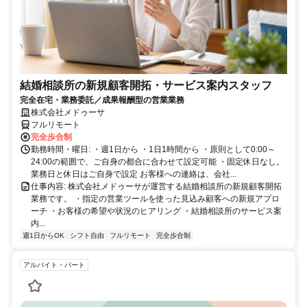
結婚相談所の新規顧客開拓・サービス案内スタッフ
完全在宅・業務委託／成果報酬型の営業業務
株式会社メドゥーサ
フルリモート
完全歩合制
勤務時間・曜日: ・週1日から ・1日1時間から ・原則として0:00～
24:00の範囲で、ご自身の都合に合わせて設定可能 ・固定休日なし。
業務日と休日はご自身で設定 お客様への連絡は、会社...
仕事内容: 株式会社メドゥーサが運営する結婚相談所の新規顧客開拓
業務です。 ・指定の営業ツールを使った見込み顧客への新規アプロ
ーチ ・お客様の希望や状況のヒアリング ・結婚相談所のサービス案
内...
週1日からOK
シフト自由
フルリモート
完全歩合制
アルバイト・パート