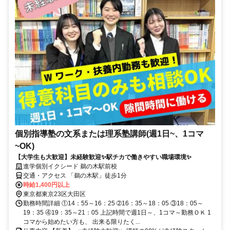
個別指導塾の文系または理系塾講師(週1日~、1コマ
~OK)
【大学生も大歓迎】未経験歓迎✨駅チカで働きやすい職場環境✨
進学個別イクシード 鵜の木駅前校
交通・アクセス 「鵜の木駅」徒歩1分
時給1,400円以上
東京都東京23区大田区
勤務時間詳細 ①14：55～16：25 ➁16：35～18：05 ③18：05～
19：35 ④19：35～21：05 上記時間で週1日～、1コマ～勤務ＯＫ 1
コマから始めたい方も、 出来る限りたく...