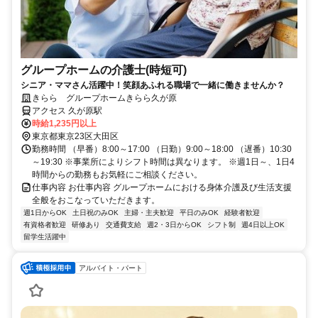
グループホームの介護士(時短可)
シニア・ママさん活躍中！笑顔あふれる職場で一緒に働きませんか？
きらら グループホームきらら久が原
アクセス 久が原駅
時給1,235円以上
東京都東京23区大田区
勤務時間 （早番）8:00～17:00 （日勤）9:00～18:00 （遅番）10:30
～19:30 ※事業所によりシフト時間は異なります。 ※週1日～、1日4
時間からの勤務もお気軽にご相談ください。
仕事内容 お仕事内容 グループホームにおける身体介護及び生活支援
全般をおこなっていただきます。
週1日からOK
土日祝のみOK
主婦・主夫歓迎
平日のみOK
経験者歓迎
有資格者歓迎
研修あり
交通費支給
週2・3日からOK
シフト制
週4日以上OK
留学生活躍中
アルバイト・パート