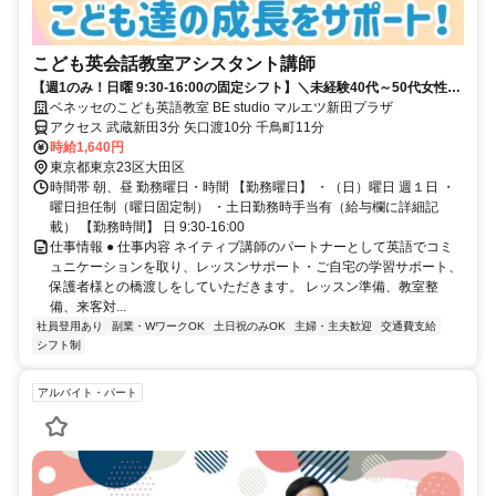
こども英会話教室アシスタント講師
【週1のみ！日曜 9:30-16:00の固定シフト】＼未経験40代～50代女性中
心に活躍する職場です／
ベネッセのこども英語教室 BE studio マルエツ新田プラザ
アクセス 武蔵新田3分 矢口渡10分 千鳥町11分
時給1,640円
東京都東京23区大田区
時間帯 朝、昼 勤務曜日・時間 【勤務曜日】 ・（日）曜日 週１日 ・
曜日担任制（曜日固定制） ・土日勤務時手当有（給与欄に詳細記
載） 【勤務時間】 日 9:30-16:00
仕事情報 ● 仕事内容 ネイティブ講師のパートナーとして英語でコミ
ュニケーションを取り、レッスンサポート・ご自宅の学習サポート、
保護者様との橋渡しをしていただきます。 レッスン準備、教室整
備、来客対...
社員登用あり
副業・WワークOK
土日祝のみOK
主婦・主夫歓迎
交通費支給
シフト制
アルバイト・パート