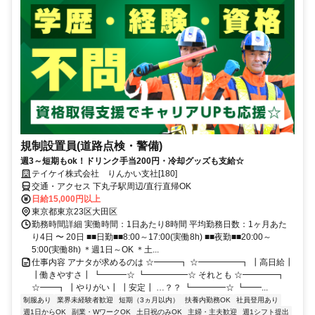
規制設置員(道路点検・警備)
週3～短期もok！ドリンク手当200円・冷却グッズも支給☆
テイケイ株式会社 りんかい支社[180]
交通・アクセス 下丸子駅周辺/直行直帰OK
日給15,000円以上
東京都東京23区大田区
勤務時間詳細 実働時間：1日あたり8時間 平均勤務日数：1ヶ月あた
り4日 〜 20日 ■■日勤■■8:00～17:00(実働8h) ■■夜勤■■20:00～
5:00(実働8h) ＊週1日～OK ＊土...
仕事内容 アナタが求めるのは ☆━━━┓ ☆━━━━━┓ ┃高日給┃
┃働きやすさ┃ ┗━━━☆ ┗━━━━━☆ それとも ☆━━━━┓
☆━━┓ ┃やりがい┃ ┃安定┃ …？？ ┗━━━━☆ ┗━━...
制服あり
業界未経験者歓迎
短期（3ヵ月以内）
扶養内勤務OK
社員登用あり
週1日からOK
副業・WワークOK
土日祝のみOK
主婦・主夫歓迎
週1シフト提出