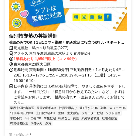
個別指導塾の英語講師
英語のみでOK！1日1コマ～勤務可能★就活に役立つ嬉しいサポートも
◎ミドル・シニアも活躍中
明光義塾 鵜の木駅前教室(3277)
アクセス 東急多摩川線鵜の木駅より 徒歩約2分
1業務あたり 1,950円以上（コマ 90分）
東京都東京23区大田区
勤務時間 実働時間：1時間30分/日 平均勤務日数：1ヶ月あたり4日～
20日 16:10～17:45 17:55～19:30 19:40～21:15 【土曜】 14:25～
16:00 16:10～...
仕事内容 具体的には 1対3の個別指導で、やさしく生徒をサポートし
ます。 「一科目だけ」「得意科目から教えてみたい」など、 まずは
ご希望をお伺いします。 授業の流れ▼ ・生徒さんと楽しくお話して
スタ...
業界未経験者歓迎
扶養内勤務OK
社員登用あり
週1日からOK
副業・WワークOK
1日4時間以内OK
土日祝のみOK
主婦・主夫歓迎
フリーター歓迎
シフト自由
学歴不問
平日のみOK
学生歓迎
転勤なし
英語
未経験者歓迎
経験者歓迎
有資格者歓迎
研修あり
夕方
同じ企業の求人