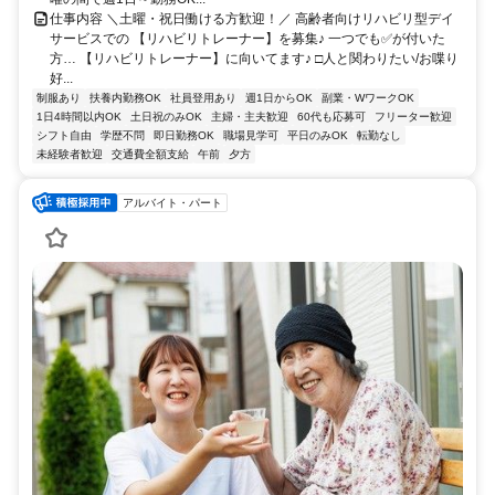
仕事内容 ＼土曜・祝日働ける方歓迎！／ 高齢者向けリハビリ型デイ
サービスでの 【リハビリトレーナー】を募集♪ 一つでも✅が付いた
方… 【リハビリトレーナー】に向いてます♪ □人と関わりたい/お喋り
好...
制服あり
扶養内勤務OK
社員登用あり
週1日からOK
副業・WワークOK
1日4時間以内OK
土日祝のみOK
主婦・主夫歓迎
60代も応募可
フリーター歓迎
シフト自由
学歴不問
即日勤務OK
職場見学可
平日のみOK
転勤なし
未経験者歓迎
交通費全額支給
午前
夕方
アルバイト・パート