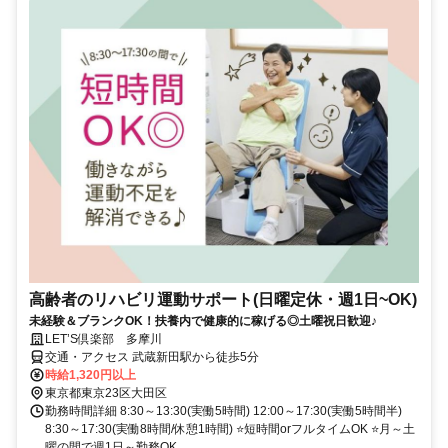
高齢者のリハビリ運動サポート(日曜定休・週1日~OK)
未経験＆ブランクOK！扶養内で健康的に稼げる◎土曜祝日歓迎♪
LET’S倶楽部 多摩川
交通・アクセス 武蔵新田駅から徒歩5分
時給1,320円以上
東京都東京23区大田区
勤務時間詳細 8:30～13:30(実働5時間) 12:00～17:30(実働5時間半)
8:30～17:30(実働8時間/休憩1時間) ⭐短時間orフルタイムOK ⭐月～土
曜の間で週1日～勤務OK...