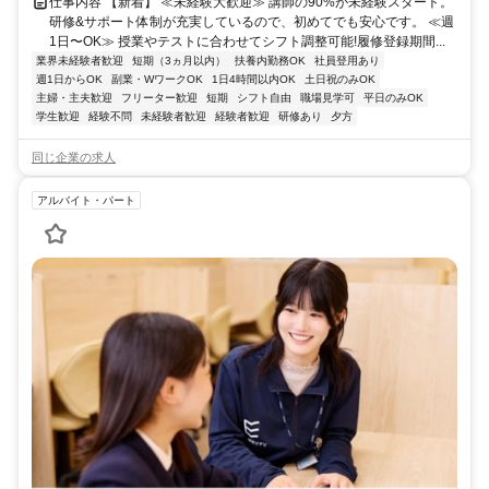
仕事内容 【新着】 ≪未経験大歓迎≫ 講師の90%が未経験スタート。
研修&サポート体制が充実しているので、初めてでも安心です。 ≪週
1日〜OK≫ 授業やテストに合わせてシフト調整可能!履修登録期間...
業界未経験者歓迎
短期（3ヵ月以内）
扶養内勤務OK
社員登用あり
週1日からOK
副業・WワークOK
1日4時間以内OK
土日祝のみOK
主婦・主夫歓迎
フリーター歓迎
短期
シフト自由
職場見学可
平日のみOK
学生歓迎
経験不問
未経験者歓迎
経験者歓迎
研修あり
夕方
同じ企業の求人
アルバイト・パート