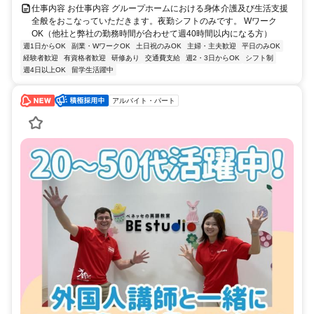
仕事内容 お仕事内容 グループホームにおける身体介護及び生活支援
全般をおこなっていただきます。夜勤シフトのみです。 Wワーク
OK（他社と弊社の勤務時間が合わせて週40時間以内になる方）
週1日からOK
副業・WワークOK
土日祝のみOK
主婦・主夫歓迎
平日のみOK
経験者歓迎
有資格者歓迎
研修あり
交通費支給
週2・3日からOK
シフト制
週4日以上OK
留学生活躍中
アルバイト・パート