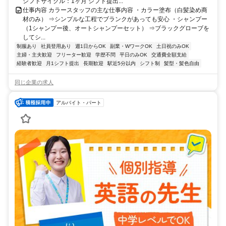
シフトサイクル：1ヶ月 シフト提出...
仕事内容 カラースタッフの主な仕事内容 ・カラー塗布（白髪染め商
材のみ） ⇒シンプルな工程でブランクがあっても安心 ・シャンプー
（1シャンプー後、オートシャンプーセット） ⇒ブラックグローブを
してシ...
制服あり
社員登用あり
週1日からOK
副業・WワークOK
土日祝のみOK
主婦・主夫歓迎
フリーター歓迎
学歴不問
平日のみOK
交通費全額支給
経験者歓迎
月1シフト提出
長期歓迎
駅近5分以内
シフト制
髪型・髪色自由
同じ企業の求人
アルバイト・パート