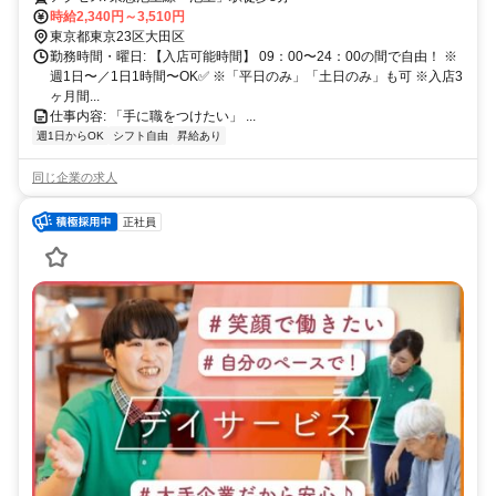
時給2,340円～3,510円
東京都東京23区大田区
勤務時間・曜日: 【入店可能時間】 09：00〜24：00の間で自由！ ※
週1日〜／1日1時間〜OK✅ ※「平日のみ」「土日のみ」も可 ※入店3
ヶ月間...
仕事内容: 「手に職をつけたい」 ...
週1日からOK
シフト自由
昇給あり
同じ企業の求人
正社員