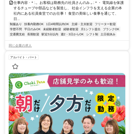
仕事内容 ･＊:.。お客様は勤務先の社員さんのみ ｡.:＊・ 電気線を保護
するチューブや部品などを製造し、 社会インフラを支える企業の本
社内にある社員食堂でのお仕事！ 食堂の美味しい食事を通じて、
日...
制服あり
扶養内勤務OK
1日4時間以内OK
主婦・主夫歓迎
フリーター歓迎
学歴不問
平日のみOK
未経験者歓迎
経験者歓迎
月1シフト提出
ブランクOK
交通費支給
長期歓迎
駅近5分以内
週2・3日からOK
シフト制
土日祝休み
同じ企業の求人
アルバイト・パート