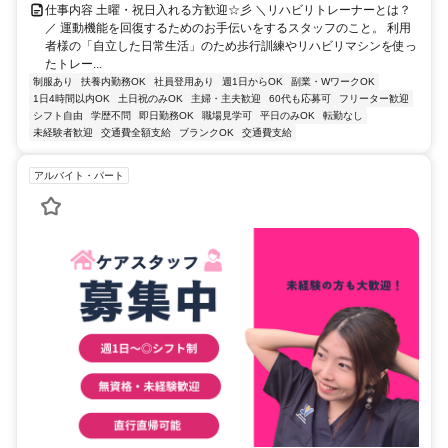
仕事内容 土曜・祝日入れる方歓迎☆彡 ＼リハビリトレーナーとは？
／ 運動機能を回復するためのお手伝いをするスタッフのこと。 利用
者様の「自立した日常生活」のため歩行訓練やリハビリマシンを使っ
たトレー...
制服あり
扶養内勤務OK
社員登用あり
週1日からOK
副業・WワークOK
1日4時間以内OK
土日祝のみOK
主婦・主夫歓迎
60代も応募可
フリーター歓迎
シフト自由
学歴不問
即日勤務OK
職場見学可
平日のみOK
転勤なし
未経験者歓迎
交通費全額支給
ブランクOK
交通費支給
アルバイト・パート