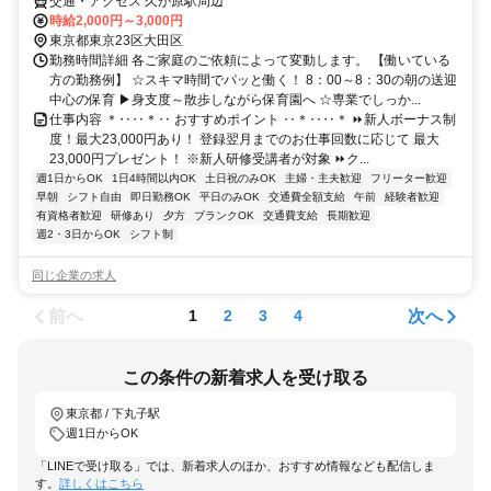
交通・アクセス 久が原駅周辺
時給2,000円～3,000円
東京都東京23区大田区
勤務時間詳細 各ご家庭のご依頼によって変動します。 【働いている
方の勤務例】 ☆スキマ時間でパッと働く！ 8：00～8：30の朝の送迎
中心の保育 ▶身支度～散歩しながら保育園へ ☆専業でしっか...
仕事内容 ＊‥‥＊‥ おすすめポイント ‥＊‥‥＊ ⏩新人ボーナス制
度！最大23,000円あり！ 登録翌月までのお仕事回数に応じて 最大
23,000円プレゼント！ ※新人研修受講者が対象 ⏩ク...
週1日からOK
1日4時間以内OK
土日祝のみOK
主婦・主夫歓迎
フリーター歓迎
早朝
シフト自由
即日勤務OK
平日のみOK
交通費全額支給
午前
経験者歓迎
有資格者歓迎
研修あり
夕方
ブランクOK
交通費支給
長期歓迎
週2・3日からOK
シフト制
同じ企業の求人
前へ
次へ
1
2
3
4
この条件の新着求人を受け取る
東京都 / 下丸子駅
週1日からOK
「LINEで受け取る」では、新着求人のほか、おすすめ情報なども配信しま
す。
詳しくはこちら