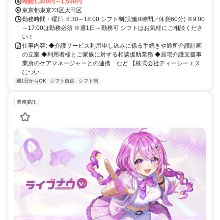
時給1,300円～1,500円
東京都東京23区大田区
勤務時間・曜日: 8:30～18:00 シフト制(実働8時間／休憩60分) ※9:00
～17:00は勤務必須 ※週1日～勤務可 シフトはお気軽にご相談くださ
い！
仕事内容: ◆介護サービス利用申し込みに係る手続きや通所介護計画
の立案 ◆利用者様とご家族に対する相談援助業務 ◆居宅介護支援事
業所のケアマネージャーとの連携 など 【株式会社ティーシーエス
につい...
週1日からOK
シフト自由
シフト制
業務委託