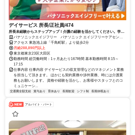
デイサービス 所長/正社員/474
所長未経験からステップアップ！介護の経験を活かしてください。学ぶ
機会の多い職場です！月1回責任者会議では情報共有や勉強会を実施。
パナソニックエイジフリー パナソニック エイジフリーケアセンタ
近隣所長と連携し、お互いサポートしながら施設運営しています。
ー千鳥・デイサービス
アクセス 東急池上線「千鳥町駅」より徒歩2分
月給288,890円以上
東京都東京23区大田区
勤務時間 総労働時間：1ヶ月あたり167時間 基本勤務時間 8:15～
17:15
仕事内容 仕事内容 デイサービスの収支管理などのマネジメント業務
を担当して頂きます。 ほかにも契約業務や渉外業務、時には介護業
務もお願いします。 資格や経験を活かし、お客様やスタッフとのコ
ミュニケーシ...
交通費全額支給
賞与あり
育休あり
長期歓迎
シフト制
長期休暇あり
アルバイト・パート