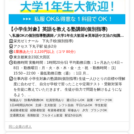
【小学生対象】英語を教える塾講師(個別指導)
＼私服OKの個別指導塾講師／大学1年生大歓迎★英単語や文法の知識を
活かそう♪教えることが好きな方歓迎！
栄光ゼミナール 下丸子校(個別指導)
アクセス 下丸子駅 徒歩2分
1業務あたり 2,120円以上（コマ 80分）
東京都東京23区大田区
勤務時間 実働時間：1時間20分/日 平均勤務日数：1ヶ月あたり4日～
8日 ・勤務曜日：月・火・水・木・金・土・祝 ・勤務時間： [1]
15:50～22:00 ・最低勤務日数（週）：1日 月...
仕事内容 小学生対象の塾講師(個別指導) 生徒一人ひとりの目標や理解
度に合わせて、 自分が学校で習ったことや定期テスト・受験対策等
を生徒に教えていただきます。 生徒が自力で問題を解けるようにな
るよう、...
制服あり
扶養内勤務OK
社員登用あり
週1日からOK
副業・WワークOK
1日4時間以内OK
主婦・主夫歓迎
シフト自由
平日のみOK
学生歓迎
未経験者歓迎
経験者歓迎
有資格者歓迎
研修あり
夕方
ブランクOK
交通費支給
長期歓迎
フルタイム歓迎
駅近5分以内
同じ企業の求人