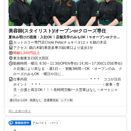
美容師(スタイリスト)/オープンorクローズ専任
夏休み明けの面接・入社OK！店舗見学のみもOK！✨オープンorクロー
ズだけの限定勤務✨お小遣い稼ぎや久しぶりのお仕事復帰にもぴった
カットカラー専門店Choki Peta(チョキペタ)エトモ鵜の木店
り！カジュアル面談OK✨
アクセス: 鵜の木駅(東急多摩川線)東口より徒歩1分
時給1,300円以上
東京都東京23区大田区
勤務時間・曜日: 8:30～11:30(OPEN専任) 14:30～17:30(CLOSE専任)
※店舗により異なる ・週1日～・実働3時間～OK ・オープンのみ、ク
ローズのみもOK ・曜日や日に...
仕事内容: ┈┈┈┈┈┈┈┈┈┈┈┈┈┈┈┈┈ ＊＊＊ ココが注目
ポイント ＊＊＊ ┈┈┈┈┈┈┈┈┈┈┈┈┈┈┈┈┈ ✨家事・育
児・介護と両立OK！！ ✨長時間労働/一人営業はなし ✨オートシャ
ン...
週1日からOK
残業なし
交通費支給
シフト制
同じ企業の求人
アルバイト・パート