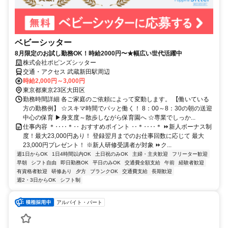
ベビーシッター
8月限定のお試し勤務OK！時給2000円〜★幅広い世代活躍中
株式会社ポピンズシッター
交通・アクセス 武蔵新田駅周辺
時給2,000円～3,000円
東京都東京23区大田区
勤務時間詳細 各ご家庭のご依頼によって変動します。 【働いている
方の勤務例】 ☆スキマ時間でパッと働く！ 8：00～8：30の朝の送迎
中心の保育 ▶身支度～散歩しながら保育園へ ☆専業でしっか...
仕事内容 ＊‥‥＊‥ おすすめポイント ‥＊‥‥＊ ⏩新人ボーナス制
度！最大23,000円あり！ 登録翌月までのお仕事回数に応じて 最大
23,000円プレゼント！ ※新人研修受講者が対象 ⏩ク...
週1日からOK
1日4時間以内OK
土日祝のみOK
主婦・主夫歓迎
フリーター歓迎
早朝
シフト自由
即日勤務OK
平日のみOK
交通費全額支給
午前
経験者歓迎
有資格者歓迎
研修あり
夕方
ブランクOK
交通費支給
長期歓迎
週2・3日からOK
シフト制
アルバイト・パート