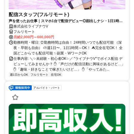
配信スタッフ(フルリモート)
声を使ったお仕事｜スマホ1台で配信デビュー◎顔出しナシ・1日1時間
～OK♪
株式会社ライブナウV
フルリモート
月給2,000円～600,000円
勤務時間・曜日: ⏰勤務時間は自由！ 24時間いつでも配信可能 （深
夜・早朝も自由） ⛅週1日〜、1日1時間～OK！ ⛺完全在宅OK！ 全
国どこからでも配信可能 ✨副業・WワークOK
仕事内容: ＼✨未経験・初心者OK✨／ "ライブナウV"でボイス配信 デ
ビューしてみませんか？ ✋「声だけの配信活動に興味があるけど…」
✋「趣味・好きなことで稼ぎたいけど…」 ✋「やってみた...
週1日からOK
フルリモート
在宅OK
アルバイト・パート