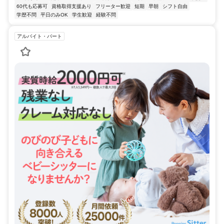
60代も応募可
資格取得支援あり
フリーター歓迎
短期
早朝
シフト自由
学歴不問
平日のみOK
学生歓迎
経験不問
アルバイト・パート