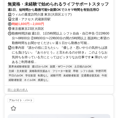
無資格・未経験で始められるライフサポートスタッフ
週1日、短時間から勤務可能✨副業OKでスキマ時間を有効活用◎
ウィルの重度訪問介護 東京(大田区エリア)
交通・アクセス 武蔵新田駅
時給1,600円～2,000円
東京都東京23区大田区
勤務時間詳細 週1日、1日5時間以上 シフト自由・自己申告 ①22時00
分〜8時00分 ②8時00分〜22時00分の間の5時間以上 面談時に希望の
勤務時間をお聞かせください♪ 週１日から勤務が可能...
仕事内容 『誰かの役に立ちたい』『優しさ・思いやりの気持ちは誰
にも負けない』『ありがとう』と言われるのが好き』 このようなお
気持ちを持っている方にとってはピッタリなお仕事です★ 障がいが
あるご利用者様...
業界未経験者歓迎
週1日からOK
副業・WワークOK
土日祝のみOK
主婦・主夫歓迎
資格取得支援あり
フリーター歓迎
早朝
シフト自由
学歴不問
平日のみOK
学生歓迎
転勤なし
経験不問
未経験者歓迎
交通費全額支給
午前
経験者歓迎
ネイルOK
残業なし
同じ企業の求人
アルバイト・パート