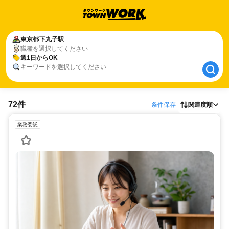
東京都
東京都
下丸子駅
下丸子駅
職種を選択してください
週1日からOK
週1日からOK
キーワードを選択してください
72件
条件保存
関連度順
業務委託