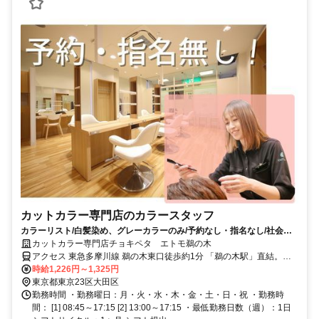
カットカラー専門店のカラースタッフ
カラーリスト/白髪染め、グレーカラーのみ/予約なし・指名なし/社会保
険完備
カットカラー専門店チョキペタ エトモ鵜の木
アクセス 東急多摩川線 鵜の木東口徒歩約1分 「鵜の木駅」直結。蒲
田駅から東急多摩川線で5分。多摩川駅から3分。
時給1,226円～1,325円
東京都東京23区大田区
勤務時間 ・勤務曜日：月・火・水・木・金・土・日・祝 ・勤務時
間： [1] 08:45～17:15 [2] 13:00～17:15 ・最低勤務日数（週）：1日