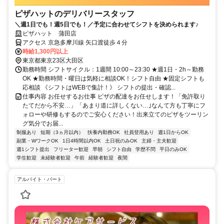
ピザハットのデリバリースタッフ
＼週1日でも！週5日でも！／予定に合わせてシフトを決められます♪
ピザハット 蒲田店
アクセス 京急多摩川線 矢口渡徒歩４分
時給1,300円以上
東京都東京23区大田区
勤務時間 シフトサイクル：1週間 10:00～23:30 ★週1日・2h～勤務
OK ★勤務時間・曜日は気軽に相談OK！シフト自由 ★固定シフトも
応相談 《シフトはWEBで集計！》 シフトの提出・確認...
仕事内容 お任せするお仕事 ピザの配達をお任せします！「免許取り
たてだから不安…」「あまり道に詳しくない…｣なんて方も丁寧にフ
ォローや研修もするのでご安心ください！出来立てのピザをツーリン
グ気分でお届...
制服あり
短期（3ヵ月以内）
扶養内勤務OK
社員登用あり
週1日からOK
副業・WワークOK
1日4時間以内OK
土日祝のみOK
主婦・主夫歓迎
週1シフト提出
フリーター歓迎
早朝
シフト自由
学歴不問
平日のみOK
学生歓迎
未経験者歓迎
午前
経験者歓迎
夜間
アルバイト・パート