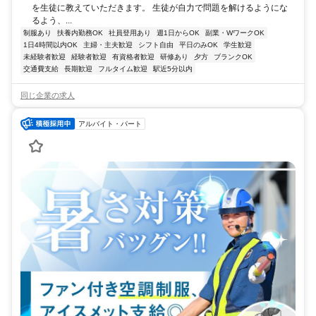
を生徒に教えていただきます。 生徒が自力で問題を解けるようにな
るよう、...
制服あり
扶養内勤務OK
社員登用あり
週1日からOK
副業・WワークOK
1日4時間以内OK
主婦・主夫歓迎
シフト自由
平日のみOK
学生歓迎
未経験者歓迎
経験者歓迎
有資格者歓迎
研修あり
夕方
ブランクOK
交通費支給
長期歓迎
フルタイム歓迎
駅近5分以内
同じ企業の求人
アルバイト・パート