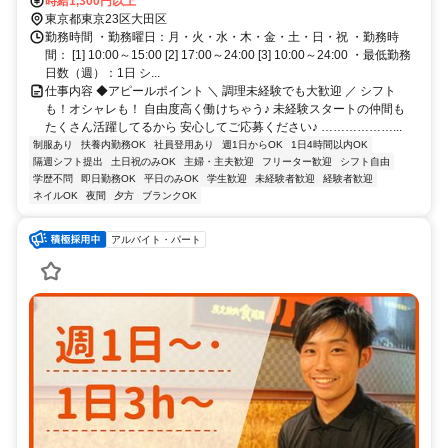
ご安心ください♪シフトは柔軟対応OK◎「テストがある」「子どものお
時給1,300円以上
迎えに合わせたい」などなんでも相談してください！美味しいまかない
東京都東京23区大田区
も食べられるので食費も節約OK◎
勤務時間 ・勤務曜日：月・火・水・木・金・土・日・祝 ・勤務時
間： [1] 10:00～15:00 [2] 17:00～24:00 [3] 10:00～24:00 ・最低勤務
日数（週）：1日 シ...
仕事内容 ◆アピールポイント ＼ 調理未経験でも大歓迎 ／ シフト
も！オシャレも！ 自由度高く働けちゃう♪ 未経験スタートの仲間も
たくさん活躍してるから 安心してご応募ください♪ ………………...
制服あり
扶養内勤務OK
社員登用あり
週1日からOK
1日4時間以内OK
隔週シフト提出
土日祝のみOK
主婦・主夫歓迎
フリーター歓迎
シフト自由
学歴不問
即日勤務OK
平日のみOK
学生歓迎
未経験者歓迎
経験者歓迎
ネイルOK
夜間
夕方
ブランクOK
アルバイト・パート