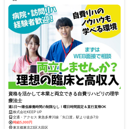
資格を活かして本業と両立できる自費リハビリの理学
療法士
週1日〜/最低稼働時間の制限なし！曜日時間固定＆直行直帰OK
株式会社KEEP UP
交通・アクセス 東急多摩川線「矢口渡」駅より徒歩7分
時給5,000円
東京都東京23区大田区