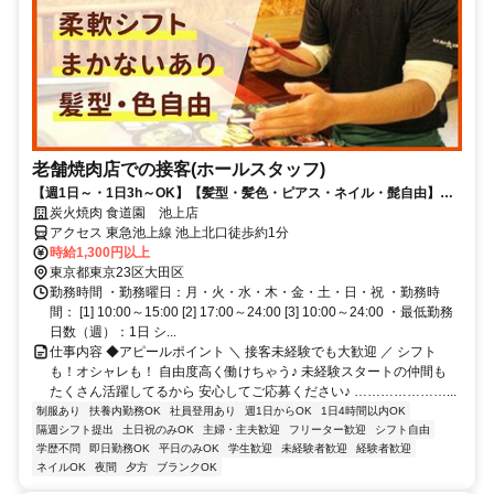
老舗焼肉店での接客(ホールスタッフ)
【週1日～・1日3h～OK】【髪型・髪色・ピアス・ネイル・髭自由】バ
イトデビューの方も大歓迎！老舗の焼肉店ですが、雰囲気はとっても明
炭火焼肉 食道園 池上店
るく気さくなので馴染みやすいです♪シフトは柔軟対応OK◎「テストが
アクセス 東急池上線 池上北口徒歩約1分
ある」「子どものお迎えに合わせたい」などなんでも相談してくださ
時給1,300円以上
い！美味しいまかないも食べられるので食費も節約OK◎常連さんが多く
東京都東京23区大田区
て会話が弾みやすいあたたかなお店です♪
勤務時間 ・勤務曜日：月・火・水・木・金・土・日・祝 ・勤務時
間： [1] 10:00～15:00 [2] 17:00～24:00 [3] 10:00～24:00 ・最低勤務
日数（週）：1日 シ...
仕事内容 ◆アピールポイント ＼ 接客未経験でも大歓迎 ／ シフト
も！オシャレも！ 自由度高く働けちゃう♪ 未経験スタートの仲間も
たくさん活躍してるから 安心してご応募ください♪ …………………...
制服あり
扶養内勤務OK
社員登用あり
週1日からOK
1日4時間以内OK
隔週シフト提出
土日祝のみOK
主婦・主夫歓迎
フリーター歓迎
シフト自由
学歴不問
即日勤務OK
平日のみOK
学生歓迎
未経験者歓迎
経験者歓迎
ネイルOK
夜間
夕方
ブランクOK