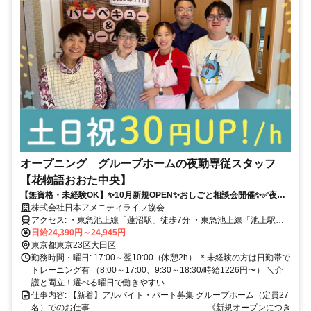
オープニング グループホームの夜勤専従スタッフ
【花物語おおた中央】
【無資格・未経験OK】✨10月新規OPEN✨おしごと相談会開催✨✅夜勤
専従＆平日のみOK✅週1回～OK✅扶養内OK✅️資格取得支援あり（規定
株式会社日本アメニティライフ協会
有）
アクセス: ・東急池上線「蓮沼駅」徒歩7分 ・東急池上線「池上駅」
徒歩16分 ・JR各線・東急各線「蒲田駅」徒歩14分
日給24,390円～24,945円
東京都東京23区大田区
勤務時間・曜日: 17:00～翌10:00（休憩2h） ＊未経験の⽅は⽇勤帯で
トレーニング有 （8:00～17:00、9:30～18:30/時給1226円〜） ＼介
護と両立！選べる曜日で働きやすい...
仕事内容: 【新着】アルバイト・パート募集 グループホーム（定員27
名）でのお仕事 ----------------------------------------- 《新規オープンにつき