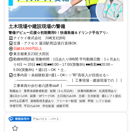
土木現場や建設現場の警備
警備デビュー応援☆初期費用0！快適装備＆ドリンク手当アリ♪
テイケイ株式会社 川崎支社[69]
交通・アクセス 蓮沼駅周辺/直行直帰OK
日給14,000円以上
東京都東京23区大田区
勤務時間詳細 実働時間：1日あたり8時間 平均勤務日数：1ヶ月あた
り4日 〜 20日 ■■日勤■■8:00～17:00(実働8h) ■■夜勤■■20:00～
5:00(実働8h) ＊週1日～OK ＊土...
仕事内容 ✨未経験歓迎×週1～OK✨ ✨”即”高収入が目指せる✨
╭━━━━━━━━━━━━━━╮ ┃ 工事現場・建築現場での ┃ ┃
工事車両や歩行者の誘導staff ┃ ╰━━━━━━━━━━━━...
制服あり
業界未経験者歓迎
短期（3ヵ月以内）
扶養内勤務OK
社員登用あり
週1日からOK
副業・WワークOK
土日祝のみOK
主婦・主夫歓迎
週1シフト提出
60代も応募可
資格取得支援あり
フリーター歓迎
短期
早朝
シフト自由
学歴不問
平日のみOK
学生歓迎
経験不問
アルバイト・パート