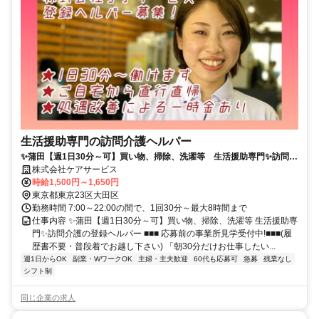
生活援助専門の訪問介護ヘルパー
✨蒲田【週1日30分～可】買い物、掃除、洗濯等 生活援助専門✨訪問介
護の登録ヘルパー
株式会社ケアサービス
時給1,500円～1,650円
東京都東京23区大田区
勤務時間 7:00～22:00の間で、1回30分～最大8時間まで
仕事内容 ✨蒲田【週1日30分～可】買い物、掃除、洗濯等 生活援助専
門✨訪問介護の登録ヘルパー ■■■ 応募前の事業所見学受付中!■■■(履
歴書不要・普段着でお越し下さい) 「朝30分だけお仕事したい...
週1日からOK
副業・WワークOK
主婦・主夫歓迎
60代も応募可
急募
残業なし
シフト制
同じ企業の求人