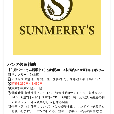
パンの製造補助
【主婦パートさん活躍中！】短時間3h～＆扶養内OK★事前にお休み申
請できるから家事・子育てとも両立◎
サンメリー 池上店
アクセス 東急池上線 池上北口徒歩約1分、東急池上線 千鳥町出入口2
徒歩約14分、東急池上線 蓮沼出入口2徒歩約14分
時給1,250円～1,450円
東京都東京23区大田区
勤務時間 製造補助 7:30～12:30 製造補助orサンドイッチ製造 9:00～
14:00 ★週2日～＆1日3時間～OK！ ★時間・曜日応相談 ★融通の利
く希望シフト制 ★残業なし ★お休み調整...
仕事内容 《お仕事について》 パンの製造補助、サンドイッチ製造を
お願いします。 ・パンの仕込み、焼成 ・惣菜パンの具の調理 など