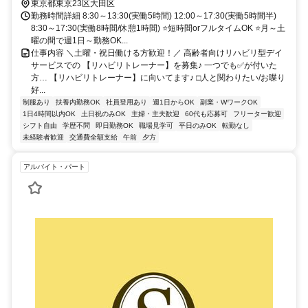
東京都東京23区大田区
勤務時間詳細 8:30～13:30(実働5時間) 12:00～17:30(実働5時間半)
8:30～17:30(実働8時間/休憩1時間) ⭐短時間orフルタイムOK ⭐月～土
曜の間で週1日～勤務OK...
仕事内容 ＼土曜・祝日働ける方歓迎！／ 高齢者向けリハビリ型デイ
サービスでの 【リハビリトレーナー】を募集♪ 一つでも✅が付いた
方… 【リハビリトレーナー】に向いてます♪ □人と関わりたい/お喋り
好...
制服あり
扶養内勤務OK
社員登用あり
週1日からOK
副業・WワークOK
1日4時間以内OK
土日祝のみOK
主婦・主夫歓迎
60代も応募可
フリーター歓迎
シフト自由
学歴不問
即日勤務OK
職場見学可
平日のみOK
転勤なし
未経験者歓迎
交通費全額支給
午前
夕方
アルバイト・パート