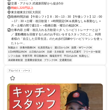
交通・アクセス 武蔵新田駅から徒歩5分
時給1,320円以上
東京都東京23区大田区
勤務時間詳細 【午前シフト】8：30～13：30 【午後シフト】12：00
～17：30 ⭐土曜・祝日歓迎！ ⭐時間固定OK＆残業なし＆夜勤なし ⭐
月～土曜の間で週1日～ ⭐勤務日数・曜日の相談OK ...
仕事内容 土曜・祝日入れる方歓迎☆彡 ＼リハビリトレーナーとは？
／ 運動機能を回復するためのお手伝いをするスタッフのこと。 利用
者様の「自立した日常生活」のため歩行訓練やリハビリマシンを使っ
たトレー...
制服あり
扶養内勤務OK
社員登用あり
週1日からOK
副業・WワークOK
1日4時間以内OK
土日祝のみOK
主婦・主夫歓迎
60代も応募可
フリーター歓迎
シフト自由
学歴不問
即日勤務OK
職場見学可
平日のみOK
転勤なし
未経験者歓迎
交通費全額支給
ブランクOK
交通費支給
アルバイト・パート