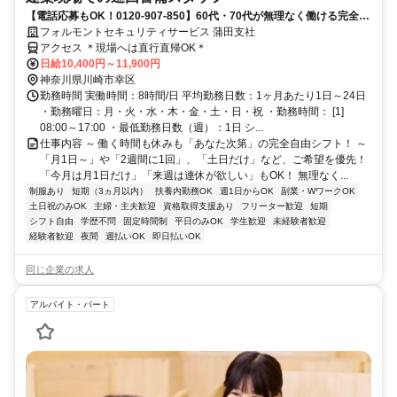
【電話応募もOK！0120-907-850】60代・70代が無理なく働ける完全自
由シフト♪日払いOK♪
フォルモントセキュリティサービス 蒲田支社
アクセス ＊現場へは直行直帰OK＊
日給10,400円～11,900円
神奈川県川崎市幸区
勤務時間 実働時間：8時間/日 平均勤務日数：1ヶ月あたり1日～24日
・勤務曜日：月・火・水・木・金・土・日・祝 ・勤務時間： [1]
08:00～17:00 ・最低勤務日数（週）：1日 シ...
仕事内容 ～ 働く時間も休みも「あなた次第」の完全自由シフト！ ～
「月1日～」や「2週間に1回」、「土日だけ」など、ご希望を優先！
「今月は月1日だけ」「来週は連休が欲しい」もOK！ 無理なく...
制服あり
短期（3ヵ月以内）
扶養内勤務OK
週1日からOK
副業・WワークOK
土日祝のみOK
主婦・主夫歓迎
資格取得支援あり
フリーター歓迎
短期
シフト自由
学歴不問
固定時間制
平日のみOK
学生歓迎
未経験者歓迎
経験者歓迎
夜間
週払いOK
即日払いOK
同じ企業の求人
アルバイト・パート