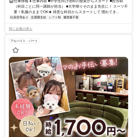
仕事情報 ● 仕事内容 ■中学生向け理科の授業からスタート ■担当制
（科目ごとに同一講師が担当） ■大学帰りそのまま先生に！ スーツ不
要！私服のままでOK★ 得意な科目からスタートして 慣れてき...
社員登用あり
交通費支給
シフト制
履歴書不要
同じ企業の求人
アルバイト・パート