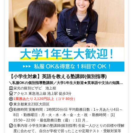
【小学生対象】英語を教える塾講師(個別指導)
＼私服OKの個別指導塾講師／大学1年生大歓迎★英単語や文法の知識を
活かそう♪教えることが好きな方歓迎！
栄光の個別ビザビ 池上校
アクセス 東急池上線 池上駅 徒歩3分
1業務あたり 2,120円以上（コマ 80分）
東京都東京23区大田区
勤務時間 実働時間：1時間20分/日 平均勤務日数：1ヶ月あたり4日～
8日 ・勤務曜日：月・火・水・木・金・土・祝 ・勤務時間： [1]
15:50～22:00 ・最低勤務日数（週）：1日 月...
仕事内容 小学生対象の塾講師(個別指導) 生徒一人ひとりの目標や理解
度に合わせて、 自分が学校で習ったことや定期テスト・受験対策等