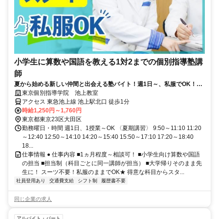
小学生に算数や国語を教える1対2までの個別指導塾講
師
夏から始める新しい仲間と出会える塾バイト！週1日～、私服でOK！テ
ストや帰省なども調整可能！
東京個別指導学院 池上教室
アクセス 東急池上線 池上駅北口 徒歩1分
時給1,250円～1,760円
東京都東京23区大田区
勤務曜日・時間 週1日、1授業～OK 〈夏期講習〉 9:50～11:10 11:20
～12:40 12:50～14:10 14:20～15:40 15:50～17:10 17:20～18:40
18...
仕事情報 ● 仕事内容 ■1ヵ月程度～相談可！ ■小学生向け算数や国語
の担当 ■担当制（科目ごとに同一講師が担当） ■大学帰りそのまま先
生に！ スーツ不要！私服のままでOK★ 得意な科目からスタ...
社員登用あり
交通費支給
シフト制
履歴書不要
同じ企業の求人
アルバイト・パート