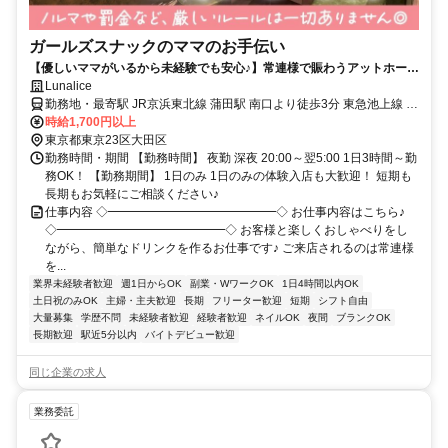
ガールズスナックのママのお手伝い
【優しいママがいるから未経験でも安心♪】常連様で賑わうアットホーム
なガールズスナック《Lunalice》
Lunalice
勤務地・最寄駅 JR京浜東北線 蒲田駅 南口より徒歩3分 東急池上線 蒲
田駅 徒歩3分 東急池上線 蓮沼駅 徒歩8分
時給1,700円以上
東京都東京23区大田区
勤務時間・期間 【勤務時間】 夜勤 深夜 20:00～翌5:00 1日3時間～勤
務OK！ 【勤務期間】 1日のみ 1日のみの体験入店も大歓迎！ 短期も
長期もお気軽にご相談ください♪
仕事内容 ◇━━━━━━━━━━━━━━◇ お仕事内容はこちら♪
◇━━━━━━━━━━━━━━◇ お客様と楽しくおしゃべりをし
ながら、簡単なドリンクを作るお仕事です♪ ご来店されるのは常連様
を...
業界未経験者歓迎
週1日からOK
副業・WワークOK
1日4時間以内OK
土日祝のみOK
主婦・主夫歓迎
長期
フリーター歓迎
短期
シフト自由
大量募集
学歴不問
未経験者歓迎
経験者歓迎
ネイルOK
夜間
ブランクOK
長期歓迎
駅近5分以内
バイトデビュー歓迎
同じ企業の求人
業務委託