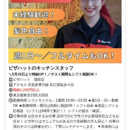
ピザハットのキッチンスタッフ
＼5月16日より時給UP！／テスト期間もシフト相談OK！
ピザハット 蒲田店
アクセス 京急多摩川線 矢口渡徒歩４分
時給1,250円以上
東京都東京23区大田区
勤務時間 シフトサイクル：1週間 10:00～23:30 ★週1日・2h～勤務
OK ★勤務時間・曜日は気軽に相談OK！シフト自由 ★固定シフトも
応相談 《シフトはWEBで集計！》 シフトの提出・確認...
仕事内容 お任せするお仕事 店内でのピザ作りやお客様対応などをお
任せ！ ピザ作りはマニュアルがあるので未経験の方も安心！ 仕事の
流れやコツは研修を行い、丁寧にレクチャーします。 ▼具体的には