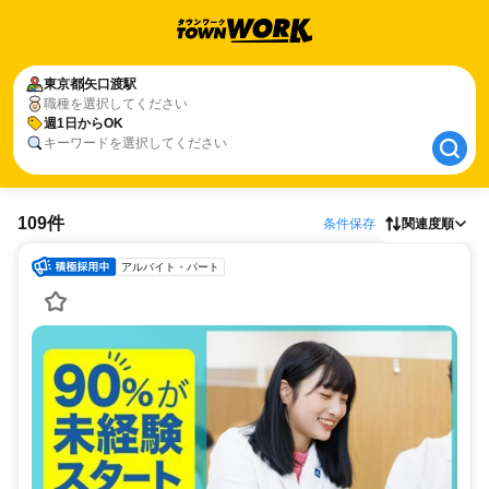
東京都
東京都
矢口渡駅
矢口渡駅
職種を選択してください
週1日からOK
週1日からOK
キーワードを選択してください
109件
条件保存
関連度順
アルバイト・パート