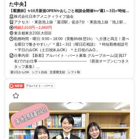
た中央】
【看護師】✨10月新規OPEN✨おしごと相談会開催✨✅週1～3日✅️時短勤
務相談可✅️高時給✅️扶養内OK
株式会社日本アメニティライフ協会
アクセス: ・東急池上線「蓮沼駅」徒歩7分 ・東急池上線「池上駅」
徒歩16分 ・JR各線・東急各線「蒲田駅」徒歩14分
時給2,010円～2,060円
東京都東京23区大田区
勤務時間・曜日: 9:00～18:00（実働8h/休憩1h） ＼介護と両立！選べ
る曜日で働きやすい／ ＊週1～3日（曜日応相談） ＊時短勤務相談可
＊平日のみOK（土日祝休みOK） ＊土日祝のみO...
仕事内容: 【新着】アルバイト・パート募集 グループホーム(定員27
名)でのお仕事 --------------------------------------- 《新規オープンにつきス
タッフ募集》...
週1日からOK
シフト自由
交通費支給
シフト制
アルバイト・パート