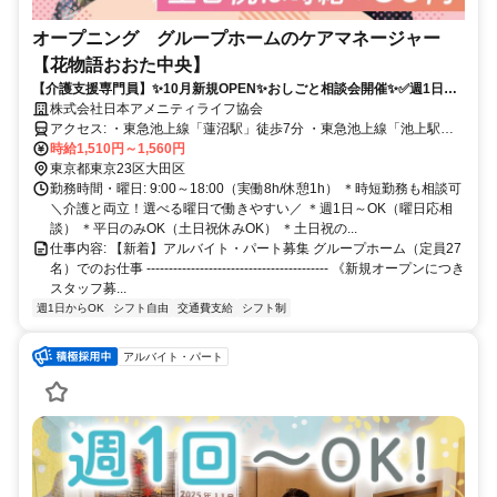
オープニング グループホームのケアマネージャー
【花物語おおた中央】
【介護支援専門員】✨10月新規OPEN✨おしごと相談会開催✨✅週1日～
OK✅️時短勤務相談可✅️高時給✅ブランク歓迎
株式会社日本アメニティライフ協会
アクセス: ・東急池上線「蓮沼駅」徒歩7分 ・東急池上線「池上駅」
徒歩16分 ・JR各線・東急各線「蒲田駅」徒歩14分
時給1,510円～1,560円
東京都東京23区大田区
勤務時間・曜日: 9:00～18:00（実働8h/休憩1h） ＊時短勤務も相談可
＼介護と両立！選べる曜日で働きやすい／ ＊週1日～OK（曜日応相
談） ＊平日のみOK（土日祝休みOK） ＊土日祝の...
仕事内容: 【新着】アルバイト・パート募集 グループホーム（定員27
名）でのお仕事 ----------------------------------------- 《新規オープンにつき
スタッフ募...
週1日からOK
シフト自由
交通費支給
シフト制
アルバイト・パート