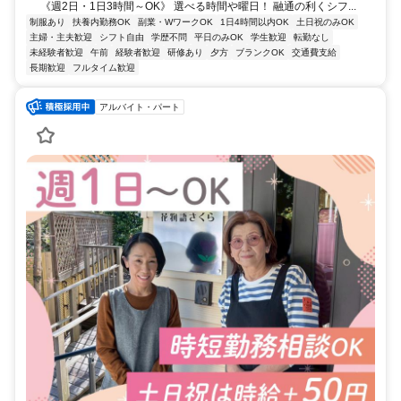
《週2日・1日3時間～OK》 選べる時間や曜日！ 融通の利くシフ...
制服あり
扶養内勤務OK
副業・WワークOK
1日4時間以内OK
土日祝のみOK
主婦・主夫歓迎
シフト自由
学歴不問
平日のみOK
学生歓迎
転勤なし
未経験者歓迎
午前
経験者歓迎
研修あり
夕方
ブランクOK
交通費支給
長期歓迎
フルタイム歓迎
アルバイト・パート