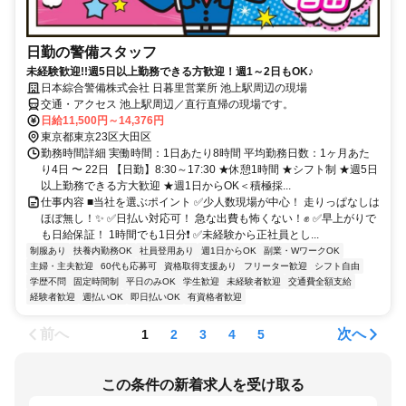
日勤の警備スタッフ
未経験歓迎!!週5日以上勤務できる方歓迎！週1～2日もOK♪
日本綜合警備株式会社 日暮里営業所 池上駅周辺の現場
交通・アクセス 池上駅周辺／直行直帰の現場です。
日給11,500円～14,376円
東京都東京23区大田区
勤務時間詳細 実働時間：1日あたり8時間 平均勤務日数：1ヶ月あた
り4日 〜 22日 【日勤】8:30～17:30 ★休憩1時間 ★シフト制 ★週5日
以上勤務できる方大歓迎 ★週1日からOK＜積極採...
仕事内容 ■当社を選ぶポイント ✅少人数現場が中心！ 走りっぱなしは
ほぼ無し！✨ ✅日払い対応可！ 急な出費も怖くない！✊ ✅早上がりで
も日給保証！ 1時間でも1日分❗ ✅未経験から正社員とし...
制服あり
扶養内勤務OK
社員登用あり
週1日からOK
副業・WワークOK
主婦・主夫歓迎
60代も応募可
資格取得支援あり
フリーター歓迎
シフト自由
学歴不問
固定時間制
平日のみOK
学生歓迎
未経験者歓迎
交通費全額支給
経験者歓迎
週払いOK
即日払いOK
有資格者歓迎
前へ
次へ
1
2
3
4
5
この条件の新着求人を受け取る