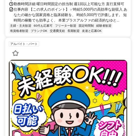
勤務時間詳細 曜日時間固定の担当制 週1回以上可能な方 直行直帰可
仕事内容 【この求人のポイント】 ✅時給5,000円の高効率な副収入 あ
なたの確かな国家資格と臨床経験を、 時給5,000円で評価します。 短
時間の稼働でも効率よく、 本業プラスアルファの経済的なゆと...
主婦・主夫歓迎
60代も応募可
フリーター歓迎
固定時間制
経験者歓迎
有資格者歓迎
ブランクOK
交通費支給
長期歓迎
友達と応募OK
アルバイト・パート