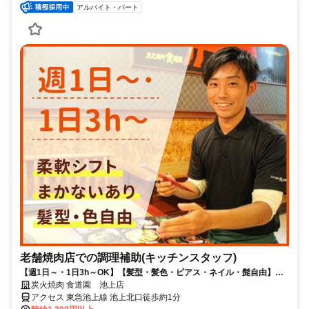
アルバイト・パート
老舗焼肉店での調理補助(キッチンスタッフ)
【週1日～・1日3h～OK】【髪型・髪色・ピアス・ネイル・髭自由】バ
イトデビューの方も大歓迎！料理したことない方もOK♪包丁の持ち方か
炭火焼肉 食道園 池上店
ら教えます！盛り付けや混ぜ合わせなど、カンタンな作業ばかりなので
アクセス 東急池上線 池上北口徒歩約1分