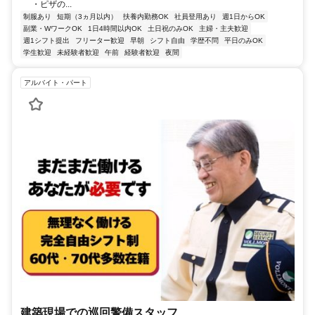
・ピザの...
制服あり
短期（3ヵ月以内）
扶養内勤務OK
社員登用あり
週1日からOK
副業・WワークOK
1日4時間以内OK
土日祝のみOK
主婦・主夫歓迎
週1シフト提出
フリーター歓迎
早朝
シフト自由
学歴不問
平日のみOK
学生歓迎
未経験者歓迎
午前
経験者歓迎
夜間
アルバイト・パート
建築現場での巡回警備スタッフ