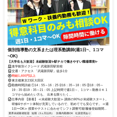
個別指導塾の文系または理系塾講師(週1日~、1コマ
~OK)
【大学生も大歓迎】未経験歓迎✨駅チカで働きやすい職場環境✨
進学個別イクシード 武蔵新田駅前校
交通・アクセス 「武蔵新田駅」徒歩1分
時給1,400円以上
東京都東京23区大田区
勤務時間詳細 ①14：55～16：25 ➁16：35～18：05 ③18：05～
19：35 ④19：35～21：05 上記時間で週1日～、1コマ～勤務ＯＫ 1
コマから始めたい方も、 出来る限りたく...
仕事内容 【新着】 ≪未経験大歓迎≫ 講師の90%が未経験スタート。
研修&サポート体制が充実しているので、初めてでも安心です。 ≪週
1日〜OK≫ 授業やテストに合わせてシフト調整可能!履修登録期間...
業界未経験者歓迎
短期（3ヵ月以内）
扶養内勤務OK
社員登用あり