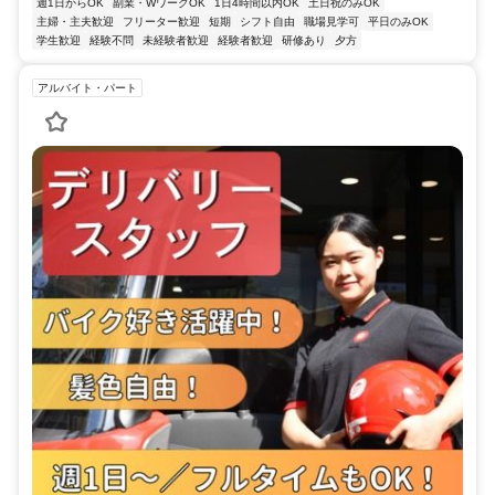
週1日からOK
副業・WワークOK
1日4時間以内OK
土日祝のみOK
主婦・主夫歓迎
フリーター歓迎
短期
シフト自由
職場見学可
平日のみOK
学生歓迎
経験不問
未経験者歓迎
経験者歓迎
研修あり
夕方
アルバイト・パート