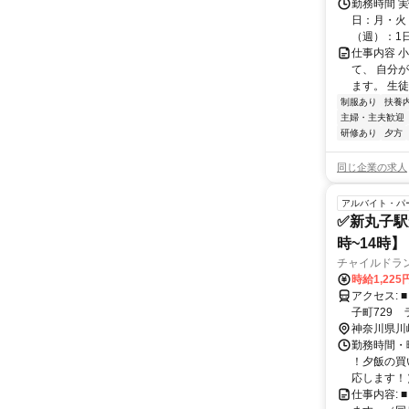
勤務時間 実
日：月・火・
（週）：1日 
仕事内容 
て、 自分
ます。 生
制服あり
扶養
主婦・主夫歓迎
研修あり
夕方
同じ企業の求人
アルバイト・パ
✅新丸子駅
時~14時
チャイルドラ
時給1,225
アクセス: ■ スマイリーキッズ武蔵小杉園 〒211-0005 神奈川県川崎市中原区新丸
子町729 
杉駅から徒
神奈川県川
勤務時間・曜
！夕飯の買
応します！） 
仕事内容: