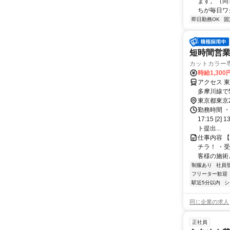
ます。（同
ちが毎日ワ
即日勤務OK
固
短時間営業
カットカラー
時給1,300
アクセス 
多摩川線で
東京都東京
勤務時間 ・
17:15 [
ト提出...
仕事内容 
チラ！ ・
客様の施術
制服あり
社員
フリーター歓迎
駅近5分以内
シ
同じ企業の求人
正社員