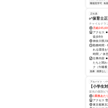
職場見学可
転
正社員
✅保育士正
チャイルドラ
月給245,6
アクセス: ■ 東急東横線 新丸子駅から徒歩3分 ■ JR南武線・東急線 武蔵小杉園から
徒歩8分
神奈川県川
勤務時間・
れる環境を整
時間 ／ 休憩6
仕事内容:
たちと関わ
ク（午睡番）
急募
残業なし
アルバイト・パ
【小学生対
栄光の個別ビ
1業務あたり
アクセス 
東京都東京