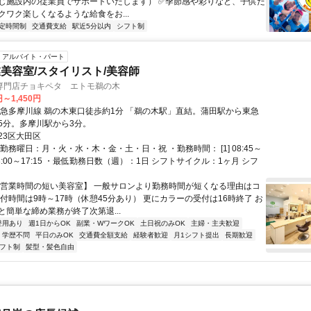
じ施設内の従業員でサポートいたします） ✅季節感や彩りなど、子供た
クワク楽しくなるような給食をお...
定時間制
交通費支給
駅近5分以内
シフト制
アルバイト・パート
美容室/スタイリスト/美容師
専門店チョキペタ エトモ鵜の木
円～1,450円
東急多摩川線 鵜の木東口徒歩約1分 「鵜の木駅」直結。蒲田駅から東急
5分。多摩川駅から3分。
23区大田区
勤務曜日：月・火・水・木・金・土・日・祝 ・勤務時間： [1] 08:45～
2] 13:00～17:15 ・最低勤務日数（週）：1日 シフトサイクル：1ヶ月 シフ
【営業時間の短い美容室】 一般サロンより勤務時間が短くなる理由はコ
受付時間は9時～17時（休憩45分あり） 更にカラーの受付は16時終了 お
と簡単な締め業務が終了次第退...
登用あり
週1日からOK
副業・WワークOK
土日祝のみOK
主婦・主夫歓迎
学歴不問
平日のみOK
交通費全額支給
経験者歓迎
月1シフト提出
長期歓迎
フト制
髪型・髪色自由