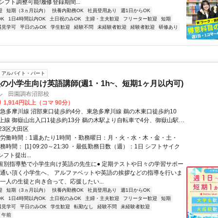
フト調整可能!履修登録期間...
迎
短期（3ヵ月以内）
扶養内勤務OK
社員登用あり
週1日からOK
K
1日4時間以内OK
土日祝のみOK
主婦・主夫歓迎
フリーター歓迎
短期
場見学可
平日のみOK
学生歓迎
経験不問
未経験者歓迎
経験者歓迎
研修あり
アルバイト・パート
の小学生向け英語講師(週1・1h~、短期1ヶ月以内可)
ル 田園調布沼部校
 1,914円以上（コマ 90分）
東急多摩川線 沼部東口徒歩約4分、東急多摩川線 鵜の木東口徒歩約10
上線 御嶽山出入口1徒歩約13分 鵜の木駅より自転車で4分、御嶽山駅よ
6分
23区大田区
総労働時間：1週あたり1時間 ・勤務曜日：月・火・水・木・金・土・
務時間： [1] 09:20～21:30 ・最低勤務日数（週）：1日 シフトサイク
シフト提出...
●個別指導塾で小学生向け英語の先生に● 定期テストや日々の学習サポー
お通い頂く小学生へ、 アルファベットや英語の挨拶などの指導を行いま
人一人の生徒と向き合って、応援したい...
迎
短期（3ヵ月以内）
扶養内勤務OK
社員登用あり
週1日からOK
K
1日4時間以内OK
土日祝のみOK
主婦・主夫歓迎
フリーター歓迎
短期
場見学可
平日のみOK
学生歓迎
転勤なし
経験不問
未経験者歓迎
午前