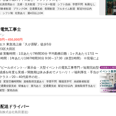
社員登用あり
主婦・主夫歓迎
フリーター歓迎
シフト自由
学歴不問
転勤なし
経験者歓迎
ブランクOK
交通費支給
長期歓迎
フルタイム歓迎
駅近5分以内
K
シフト制
社割あり
週4日以上OK
の電気工事士
デン
00円～450,000円
セス 東急池上線「久が原駅」徒歩5分
23区大田区
細 実働時間：1日あたり7時間30分 平均勤務日数：1ヶ月あたり17日 〜
働時間：1年あたり1987時間30分 9:00～17:30（休憩1時間） ※現場によ
-アピールポイント- ✅展示会・大型イベントの電気工事専門 ✅短期完結型
成感を何度も実感 ✅閑散期は休み多めでメリハリ！ ✅福利厚生・手当が
ラス ✅20～40代前半の社...
迎
変形労働時間制
資格取得支援あり
学歴不問
職場見学可
未経験者歓迎
交通費全額支給
研修あり
賞与あり
交通費支給
駅近5分以内
資格取得手当あり
髪型・髪色自由
ク配送ドライバー
(株式会社島田運送)