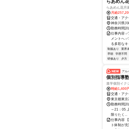
らあめん
らあめん花月
月給257,2
交通・アク
神奈川県川
勤務時間詳細
仕事内容 
メントへ 
る多彩なキャ
制服あり
業界
早朝
学歴不問
研修あり
夕方
アル
個別指導塾
進学個別イク
時給1,40
交通・アク
東京都東京
勤務時間詳細 
～21：0
限りたく...
仕事内容 
ト体制が充