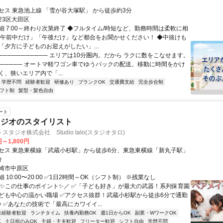
セス 東急池上線 「雪が谷大塚駅」 から徒歩約3分
23区大田区
細 7:00～終わり次第終了 ◆フルタイム/時短など、勤務時間は柔軟に相
「午前中だけ」「午後だけ」など都合をお聞かせください！ ◆中抜けも
「夕方に子どものお迎えがしたい」...
─────────── エリアは10分圏内。だから ラクに数をこなせます。
─────── オートマ軽ワゴン車でゆうパックの配送。移動に時間をかけ
、狭いエリア内で「...
学歴不問
経験者歓迎
研修あり
ブランクOK
交通費支給
完全歩合制
フト制
髪型・髪色自由
ート
タジオのスタイリスト
タジオ株式会社 Studio talo(スタジオタロ)
円～1,800円
セス 東急東横線「武蔵小杉駅」から徒歩6分、東急東横線「新丸子駅」
分
崎市中原区
 10:00〜20:00 ✅1日2時間～OK（シフト制） ※残業なし
＼✨この仕事のポイント✨／ ✅「子ども好き」が最大の武器！系列保育園
ども中心の温かい職場 ✅アクセス抜群！武蔵小杉駅から徒歩6分で通勤
 ✅あなたの技術で「最高にカワイイ...
未経験者歓迎
ランチタイム
扶養内勤務OK
週1日からOK
副業・WワークOK
K
土日祝のみOK
主婦・主夫歓迎
フリーター歓迎
シフト自由
学歴不問