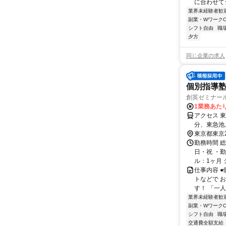
に合わせてシ
業界未経験者歓
副業・WワークO
シフト自由
職
夕方
同じ企業の求人
個別指導塾
創英ゼミナー
1業務あたり
アクセス 
分、東急池
り自転車で
東京都東京
勤務時間 
日・祝 ・勤
ル：1ヶ月 
仕事内容 
トなどで 
す！ 「一
業界未経験者歓
副業・WワークO
シフト自由
職
交通費全額支給