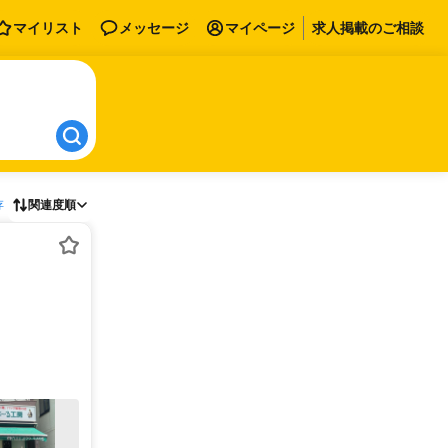
マイリスト
メッセージ
マイページ
求人掲載のご相談
存
関連度順