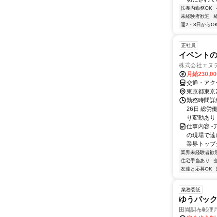
扶養内勤務OK
未経験者歓迎
週2・3日からO
正社員
イベント
株式会社エヌ
月給230,0
交通・アク
東京都東京
勤務時間詳
26日 総労
り変動あり
仕事内容 
の現場で達
業界トップク
業界未経験者歓
住宅手当あり
友達と応募OK
業務委託
ゆうパッ
田園調布郵便局