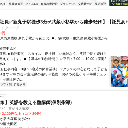
勤なし
経験者歓迎
ネイルOK
有資格者歓迎
ブランクOK
交通費支給
長期歓迎
社員✅新丸子駅徒歩3分✅武蔵小杉駅から徒歩8分!!】【託児あり
ンドグループ
00円
崎市中原区
曜日: ■ 勤務時間・スタイル（正社員） ✅無理なく、笑顔で長く続けら
えています。 ■ 【 基本の勤務時間 】 ✅平日：7:00 ～ 19:00（実働8
0...
 ■ お仕事内容（0歳〜5歳児の保育業務） ✅クラスの中心となって子ども
ります ✅朝の会 ✅主活動の進行 ✅昼食・おやつの見守り ✅午睡チェッ
 ✅園全体の...
シフト制
昇給あり
ート
象】英語を教える塾講師(個別指導)
ザビ 雪が谷大塚校
 2,120円以上（コマ 80分）
雪が谷大塚駅 徒歩2分
23区大田区