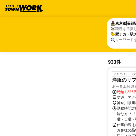
東京都
東京都
沼部
沼部
職種を選択
駅チカ・駅
駅チカ・駅
キーワード
933件
アルバイト・パ
洋服のリ
あーる工房 新
時給1,225
交通・アク
神奈川県川
勤務時間詳細
能な方 ＊
曜・日曜・
仕事内容 
お客様の品
切にされて