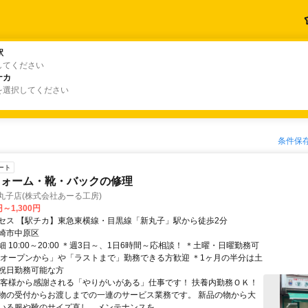
駅
駅
してください
ナカ
ナカ
を選択してください
条件保
ート
フォーム・靴・バックの修理
丸子店(株式会社あーる工房)
円～1,300円
セス 【駅チカ】東急東横線・目黒線「新丸子」駅から徒歩2分
崎市中原区
 10:00～20:00 ＊週3日～、1日6時間～応相談！ ＊土曜・日曜勤務可
「オープンから」や「ラストまで」勤務できる方歓迎 ＊1ヶ月の半分は土
祝日勤務可能な方
お客様から感謝される「やりがいがある」仕事です！ 扶養内勤務ＯＫ！
物の受付からお渡しまでの一連のサービス業務です。 新品の物から大
いる服や靴のサイズ直し、メンテナンスを...