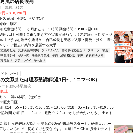
花月嵐の店長候補
嵐 武蔵小杉店
00円～318,150円
セス 武蔵小杉駅から徒歩5分
崎市中原区
 総労働時間：1ヶ月あたり171時間 勤務時間／8:00～翌6:00
✅週休3日も可能！自由な働き方を実現 ✅修行なし！未経験から即マネジ
✅本社で学ぶ心理学や経営学！自己成長を実感 ✅人事・開発・独立…選べ
リア ✅幅広い業態を展開する大手...
未経験者歓迎
変形労働時間制
ランチタイム
資格取得支援あり
フリーター歓迎
職場見学可
経験不問
未経験者歓迎
午前
経験者歓迎
夜間
食費補助あり
賞与あり
ブランクOK
育休あり
バイト・パート
の文系または理系塾講師(週1日~、1コマ~OK)
シード 鵜の木駅前校
0円以上
セス 「鵜の木駅」徒歩1分
23区大田区
①14：55～16：25 ➁16：35～18：05 ③18：05～19：35 ④19：35
5 上記時間で週1日～、1コマ～勤務ＯＫ 1コマから始めたい方も、 出来る
【新着】 ≪未経験大歓迎≫ 講師の90%が未経験スタート。研修&サポー
実しているので、初めてでも安心です。 ≪週1日〜OK≫ 授業やテスト