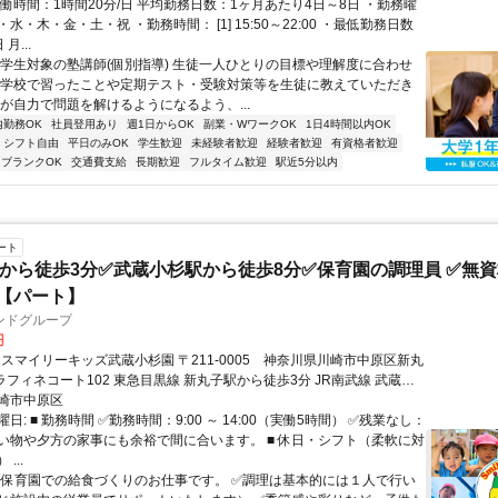
働時間：1時間20分/日 平均勤務日数：1ヶ月あたり4日～8日 ・勤務曜
水・木・金・土・祝 ・勤務時間： [1] 15:50～22:00 ・最低勤務日数
月...
小学生対象の塾講師(個別指導) 生徒一人ひとりの目標や理解度に合わせ
が学校で習ったことや定期テスト・受験対策等を生徒に教えていただき
徒が自力で問題を解けるようになるよう、...
内勤務OK
社員登用あり
週1日からOK
副業・WワークOK
1日4時間以内OK
シフト自由
平日のみOK
学生歓迎
未経験者歓迎
経験者歓迎
有資格者歓迎
ブランクOK
交通費支給
長期歓迎
フルタイム歓迎
駅近5分以内
ート
から徒歩3分✅武蔵小杉駅から徒歩8分✅保育園の調理員 ✅無資格
】【パート】
ンドグループ
円
ラフィネコート102 東急目黒線 新丸子駅から徒歩3分 JR南武線 武蔵小
歩8分
崎市中原区
日: ■ 勤務時間 ✅勤務時間：9:00 ～ 14:00（実働5時間） ✅残業なし：
い物や夕方の家事にも余裕で間に合います。 ■ 休日・シフト（柔軟に対
...
 ■ 保育園での給食づくりのお仕事です。 ✅調理は基本的には１人で行い