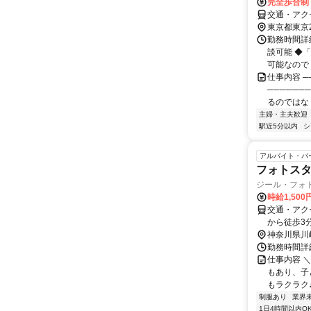
完全歩合制
交通・アク
東京都東京
勤務時間詳
談可能 ◆
可能なので
仕事内容 ─
─────
るのではなく
主婦・主夫歓迎
駅近5分以内
シ
アルバイト・パ
フォトス
ジール・フォトス
時給1,500
交通・アク
から徒歩3
神奈川県川
勤務時間詳細
仕事内容 
もあり、子
もラクラク♪
制服あり
業界
1日4時間以内O