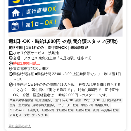
週1日~OK・時給1,800円~の訪問介護スタッフ(夜勤)
資格不問｜1日1件のみ｜直行直帰OK｜未経験歓迎
ひかり介護サービス 洗足池
交通・アクセス 東急池上線「洗足池駅」徒歩15分
時給1,800円以上
東京都東京23区大田区
勤務時間詳細 ■勤務時間 22:00～8:00 上記時間帯でシフト制 ※週1日
～OK
仕事内容 1日1件のみの訪問介護のため、 複数の現場を掛け持ちする
ことなく、 落ち着いて働ける環境です。 時給1,800円で、直行直帰
OK。 介護・医療経験者は、 時給2,000円～のスタートです。...
業界未経験者歓迎
社員登用あり
週1日からOK
副業・WワークOK
土日祝のみOK
主婦・主夫歓迎
資格取得支援あり
フリーター歓迎
学歴不問
職場見学可
平日のみOK
転勤なし
経験不問
未経験者歓迎
経験者歓迎
夜間
有資格者歓迎
研修あり
夕方
ブランクOK
同じ企業の求人