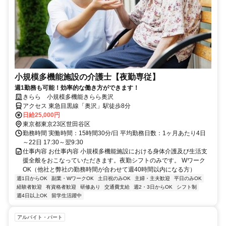
小規模多機能施設の介護士【夜勤専従】
週1勤務も可能！効率的な働き方ができます！
きらら 小規模多機能きらら奥沢
アクセス 東急目黒線「奥沢」駅徒歩8分
日給25,000円
東京都東京23区世田谷区
勤務時間 実働時間：15時間30分/日 平均勤務日数：1ヶ月あたり4日
～22日 17:30～翌9:30
仕事内容 お仕事内容 小規模多機能施設における身体介護及び生活支
援全般をおこなっていただきます。夜勤シフトのみです。 Wワーク
OK（他社と弊社の勤務時間が合わせて週40時間以内になる方）
週1日からOK
副業・WワークOK
土日祝のみOK
主婦・主夫歓迎
平日のみOK
経験者歓迎
有資格者歓迎
研修あり
交通費支給
週2・3日からOK
シフト制
週4日以上OK
留学生活躍中
アルバイト・パート