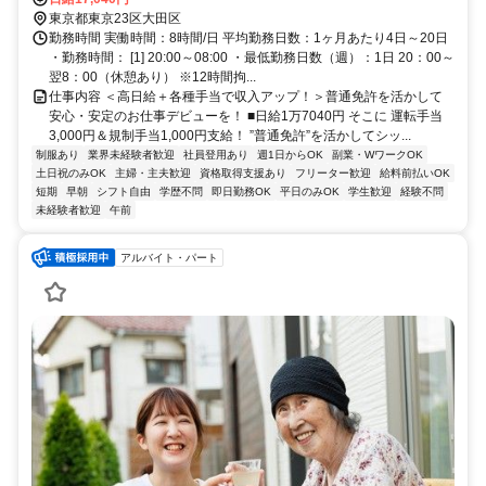
※現場への直行直帰OK
東京都東京23区大田区
勤務時間 実働時間：8時間/日 平均勤務日数：1ヶ月あたり4日～20日
・勤務時間： [1] 20:00～08:00 ・最低勤務日数（週）：1日 20：00～
翌8：00（休憩あり） ※12時間拘...
仕事内容 ＜高日給＋各種手当で収入アップ！＞普通免許を活かして
安心・安定のお仕事デビューを！ ■日給1万7040円 そこに 運転手当
3,000円＆規制手当1,000円支給！ ”普通免許”を活かしてシッ...
制服あり
業界未経験者歓迎
社員登用あり
週1日からOK
副業・WワークOK
土日祝のみOK
主婦・主夫歓迎
資格取得支援あり
フリーター歓迎
給料前払いOK
短期
早朝
シフト自由
学歴不問
即日勤務OK
平日のみOK
学生歓迎
経験不問
未経験者歓迎
午前
アルバイト・パート