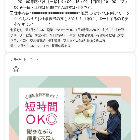
～20：00等応相談 【土曜】9：00～15：00 【日曜】10：00～12：
00 ★平日・土曜は勤務時間の調整は可能です...
仕事内容 *=======*=======*======* 地元に根付いた内科クリニッ
ク 久しぶりのお仕事復帰の方も大歓迎！ 丁寧にサポートするので安
心ですよ♪ *=======*=======...
制服あり
週1日からOK
副業・WワークOK
1日4時間以内OK
主婦・主夫歓迎
フリーター歓迎
学歴不問
平日のみOK
午前
経験者歓迎
有資格者歓迎
夕方
ブランクOK
交通費支給
長期歓迎
フルタイム歓迎
駅近5分以内
週2・3日からOK
シフト制
長期休暇あり
アルバイト・パート