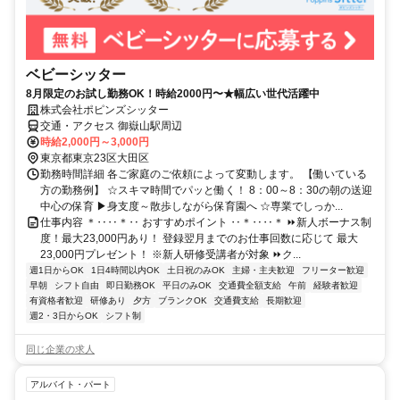
ベビーシッター
8月限定のお試し勤務OK！時給2000円〜★幅広い世代活躍中
株式会社ポピンズシッター
交通・アクセス 御嶽山駅周辺
時給2,000円～3,000円
東京都東京23区大田区
勤務時間詳細 各ご家庭のご依頼によって変動します。 【働いている
方の勤務例】 ☆スキマ時間でパッと働く！ 8：00～8：30の朝の送迎
中心の保育 ▶身支度～散歩しながら保育園へ ☆専業でしっか...
仕事内容 ＊‥‥＊‥ おすすめポイント ‥＊‥‥＊ ⏩新人ボーナス制
度！最大23,000円あり！ 登録翌月までのお仕事回数に応じて 最大
23,000円プレゼント！ ※新人研修受講者が対象 ⏩ク...
週1日からOK
1日4時間以内OK
土日祝のみOK
主婦・主夫歓迎
フリーター歓迎
早朝
シフト自由
即日勤務OK
平日のみOK
交通費全額支給
午前
経験者歓迎
有資格者歓迎
研修あり
夕方
ブランクOK
交通費支給
長期歓迎
週2・3日からOK
シフト制
同じ企業の求人
アルバイト・パート