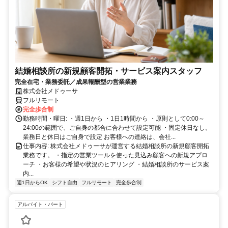
結婚相談所の新規顧客開拓・サービス案内スタッフ
完全在宅・業務委託／成果報酬型の営業業務
株式会社メドゥーサ
フルリモート
完全歩合制
勤務時間・曜日: ・週1日から ・1日1時間から ・原則として0:00～
24:00の範囲で、ご自身の都合に合わせて設定可能 ・固定休日なし。
業務日と休日はご自身で設定 お客様への連絡は、会社...
仕事内容: 株式会社メドゥーサが運営する結婚相談所の新規顧客開拓
業務です。 ・指定の営業ツールを使った見込み顧客への新規アプロ
ーチ ・お客様の希望や状況のヒアリング ・結婚相談所のサービス案
内...
週1日からOK
シフト自由
フルリモート
完全歩合制
アルバイト・パート