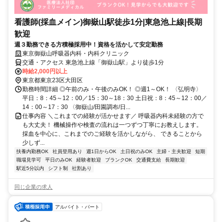
看護師(採血メイン)御嶽山駅徒歩1分|東急池上線|長期
歓迎
週３勤務できる方積極採用中！資格を活かして安定勤務
東京御嶽山呼吸器内科・内科クリニック
交通・アクセス 東急池上線「御嶽山駅」より徒歩1分
時給2,000円以上
東京都東京23区大田区
勤務時間詳細 ◎午前のみ・午後のみOK！ ◎週1～OK！ 〈弘明寺〉
平日：8：45～12：00／15：30～18：30 土日祝：8：45～12：00／
14：00～17：30 〈御嶽山/田園調布/日...
仕事内容 ＼これまでの経験が活かせます／ 呼吸器内科未経験の方で
も大丈夫！ 機械操作や検査の流れは一つずつ丁寧にお教えします。
採血を中心に、これまでのご経験を活かしながら、 できることから
少しず...
扶養内勤務OK
社員登用あり
週1日からOK
土日祝のみOK
主婦・主夫歓迎
短期
職場見学可
平日のみOK
経験者歓迎
ブランクOK
交通費支給
長期歓迎
駅近5分以内
シフト制
社割あり
同じ企業の求人
アルバイト・パート