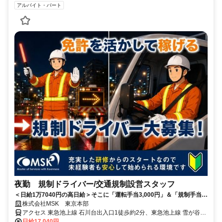
アルバイト・パート
夜勤 規制ドライバー/交通規制設営スタッフ
＜日給1万7040円の高日給＞そこに「運転手当3,000円」＆「規制手当
1,000円支給」⇒【日収2万040円】可能！夜勤なので効率良く稼げるお
株式会社MSK 東京本部
仕事です。また、普通免許を活かすことも可能！未経験からでもしっか
アクセス 東急池上線 石川台出入口1徒歩約2分、東急池上線 雪が谷大
り稼げる、交通規制の設営・撤去を行う規制ドライバー募集！
塚西口徒歩約9分、東急池上線 洗足池徒歩約10分 石川台駅からスグ
日給17,040円