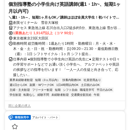
個別指導塾の小学生向け英語講師(週1・1h~、短期1ヶ
月以内可)
＼週1・1h～、短期1ヶ月もOK／講師はほぼ全員大学生！初バイトでも
安心！※Native level Japanese required
創英ゼミナール 雪谷大塚校
アクセス 東急池上線 石川台出入口2徒歩約5分、東急池上線 雪が谷大
塚南口徒歩約9分、東急池上線 洗足池徒歩約12分 洗足池駅より自転
1業務あたり 1,914円以上（コマ 90分）
車で5分
東京都東京23区大田区
勤務時間 総労働時間：1週あたり1時間 ・勤務曜日：月・火・水・
木・金・土・日・祝 ・勤務時間： [1] 09:20～21:30 ・最低勤務日数
（週）：1日 シフトサイクル：1ヶ月 シフト提出...
仕事内容 ●個別指導塾で小学生向け英語の先生に● 定期テストや日々
の学習サポートなどで お通い頂く小学生へ、 アルファベットや英語
の挨拶などの指導を行います！ 「一人一人の生徒と向き合って、応
援したい...
業界未経験者歓迎
短期（3ヵ月以内）
扶養内勤務OK
社員登用あり
週1日からOK
副業・WワークOK
1日4時間以内OK
土日祝のみOK
主婦・主夫歓迎
フリーター歓迎
短期
シフト自由
職場見学可
平日のみOK
学生歓迎
転勤なし
経験不問
未経験者歓迎
交通費全額支給
午前
同じ企業の求人
アルバイト・パート