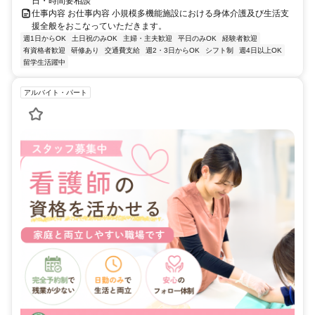
日・時間要相談
仕事内容 お仕事内容 小規模多機能施設における身体介護及び生活支
援全般をおこなっていただきます。
週1日からOK
土日祝のみOK
主婦・主夫歓迎
平日のみOK
経験者歓迎
有資格者歓迎
研修あり
交通費支給
週2・3日からOK
シフト制
週4日以上OK
留学生活躍中
アルバイト・パート