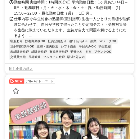
勤務時間 実働時間：1時間20分/日 平均勤務日数：1ヶ月あたり4日～
8日 ・勤務曜日：月・火・水・木・金・土・祝 ・勤務時間： [1]
15:50～22:00 ・最低勤務日数（週）：1日 月...
仕事内容 小学生対象の塾講師(個別指導) 生徒一人ひとりの目標や理解
度に合わせて、 自分が学校で習ったことや定期テスト・受験対策等
を生徒に教えていただきます。 生徒が自力で問題を解けるようにな
るよう、...
制服あり
扶養内勤務OK
社員登用あり
週1日からOK
副業・WワークOK
1日4時間以内OK
主婦・主夫歓迎
シフト自由
平日のみOK
学生歓迎
未経験者歓迎
経験者歓迎
有資格者歓迎
研修あり
夕方
ブランクOK
交通費支給
長期歓迎
フルタイム歓迎
駅近5分以内
同じ企業の求人
アルバイト・パート