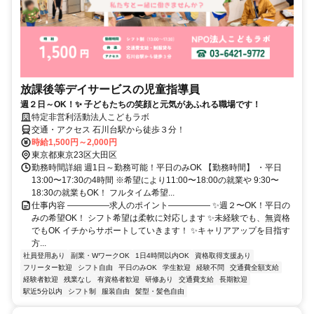
放課後等デイサービスの児童指導員
週２日～OK！✨ 子どもたちの笑顔と元気があふれる職場です！
特定非営利活動法人こどもラボ
交通・アクセス 石川台駅から徒歩３分！
時給1,500円～2,000円
東京都東京23区大田区
勤務時間詳細 週1日～勤務可能！平日のみOK 【勤務時間】 ・平日
13:00〜17:30の4時間 ※希望により11:00〜18:00の就業や 9:30〜
18:30の就業もOK！ フルタイム希望...
仕事内容 ―――――求人のポイント――――― ✨週２〜OK！平日の
みの希望OK！ シフト希望は柔軟に対応します ✨未経験でも、無資格
でもOK イチからサポートしていきます！ ✨キャリアアップを目指す
方...
社員登用あり
副業・WワークOK
1日4時間以内OK
資格取得支援あり
フリーター歓迎
シフト自由
平日のみOK
学生歓迎
経験不問
交通費全額支給
経験者歓迎
残業なし
有資格者歓迎
研修あり
交通費支給
長期歓迎
駅近5分以内
シフト制
服装自由
髪型・髪色自由