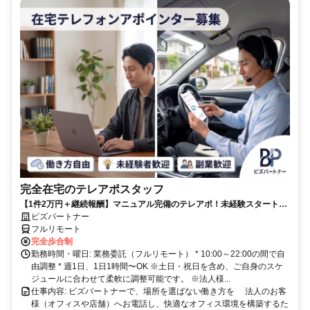
完全在宅のテレアポスタッフ
【1件2万円＋継続報酬】マニュアル完備のテレアポ！未経験スタートの
副業スタッフ活躍中／丁寧なフォロー体制あり
ビズパートナー
フルリモート
完全歩合制
勤務時間・曜日: 業務委託（フルリモート） * 10:00～22:00の間で自
由調整 * 週1日、1日1時間〜OK ※土日・祝日を含め、ご自身のスケ
ジュールに合わせて柔軟に調整可能です。 ※法人様...
仕事内容: ビズパートナーで、場所を選ばない働き方を 法人のお客
様（オフィスや店舗）へお電話し、快適なオフィス環境を構築するた