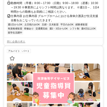
勤務時間 （早番）8:00～17:00 （日勤）9:00～18:00 （遅番）10:30
～19:30 ※事業所によりシフト時間は異なります。 ※週1日～、1日4
時間からの勤務もお気軽にご相談ください。
仕事内容 お仕事内容 グループホームにおける身体介護及び生活支援
全般をおこなっていただきます。
週1日からOK
土日祝のみOK
主婦・主夫歓迎
平日のみOK
経験者歓迎
有資格者歓迎
研修あり
交通費支給
週2・3日からOK
シフト制
週4日以上OK
留学生活躍中
同じ企業の求人
アルバイト・パート