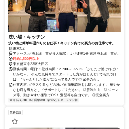
洗い場・キッチン
洗い物と簡単料理作りのお仕事！キッチン内での裏方のお仕事です。 華
やかなお店を裏方としてサポートしてください。◎中高年も活躍中！◎
東京CZ
髪型や服装も自由です！
アクセス: ✅池上線「雪が谷大塚駅」より徒歩1分 東急池上線「雪が谷
大塚駅」は、 五反田駅〜蒲田駅を結ぶ路線上にあり、通勤のしやす
時給1,500円以上
さが魅力です✨ 沿線には、 大崎広小路駅・戸越銀座駅・荏原中延
東京都東京23区大田区
駅・旗の台駅・長原駅・石川台駅・御嶽山駅・久が原駅・千鳥町駅・
勤務時間・曜日: ✨勤務時間：21:00～LAST✨ 「少しだけ働ければい
池上駅・蓮沼駅といった駅が並び、 どのエリアからでも通いやすい
いかな～」 そんな気持ちでスタートした方がほとんど♪ でも気づけ
立地です◎ また、五反田駅からは山手線に接続しており、 渋谷駅・
ば、 “ちゃんとした収入”になってるんです◎ 家事の合...
新宿駅・池袋駅・品川駅などの主要エリアからもアクセス良好✨ さら
仕事内容: グラスや皿などの洗い物 簡単調理をお願いします。 華やか
に、蒲田駅経由で 川崎駅・横浜駅方面からの通勤も可能です♪ 加え
なお店を裏方としてサポートしてください。 ◎服装自由！◎ ジーン
て、旗の台駅で乗り換えれば 大井町駅・自由が丘駅方面からも通い
ズ等、動きやすい服装でOK！ 髪型等も自由です。 ◎完全裏方...
やすく、 幅広いエリアから無理なく通える好立地です◎
週1日からOK
即日勤務OK
駅近5分以内
シフト制
業務委託