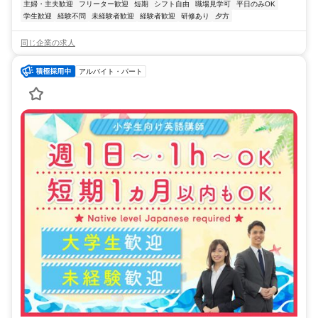
主婦・主夫歓迎
フリーター歓迎
短期
シフト自由
職場見学可
平日のみOK
学生歓迎
経験不問
未経験者歓迎
経験者歓迎
研修あり
夕方
同じ企業の求人
アルバイト・パート