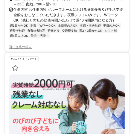
～22日 夜勤17:00～翌9:30
仕事内容 お仕事内容 グループホームにおける身体介護及び生活支援
全般をおこなっていただきます。夜勤シフトのみです。 Wワーク
OK（他社と弊社の勤務時間が合わせて週40時間以内になる方）
週1日からOK
副業・WワークOK
土日祝のみOK
主婦・主夫歓迎
平日のみOK
経験者歓迎
有資格者歓迎
研修あり
交通費支給
週2・3日からOK
シフト制
週4日以上OK
留学生活躍中
同じ企業の求人
アルバイト・パート