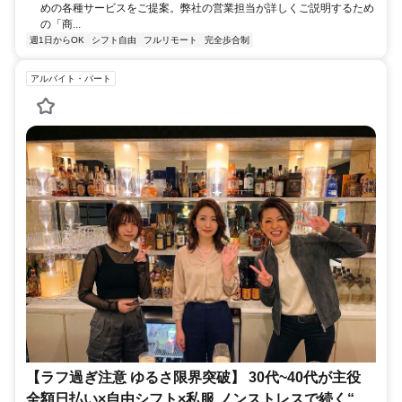
めの各種サービスをご提案。弊社の営業担当が詳しくご説明するため
の「商...
週1日からOK
シフト自由
フルリモート
完全歩合制
アルバイト・パート
【ラフ過ぎ注意 ゆるさ限界突破】 30代~40代が主役
全額日払い×自由シフト×私服 ノンストレスで続く“ゆ