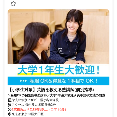
【小学生対象】英語を教える塾講師(個別指導)
＼私服OKの個別指導塾講師／大学1年生大歓迎★英単語や文法の知識を
活かそう♪教えることが好きな方歓迎！
栄光の個別ビザビ 雪が谷大塚校
アクセス 雪が谷大塚駅 徒歩2分
1業務あたり 2,120円以上（コマ 80分）
東京都東京23区大田区