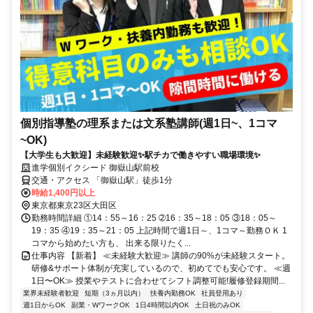
個別指導塾の理系または文系塾講師(週1日~、1コマ
~OK)
【大学生も大歓迎】未経験歓迎✨駅チカで働きやすい職場環境✨
進学個別イクシード 御嶽山駅前校
交通・アクセス 「御嶽山駅」徒歩1分
時給1,400円以上
東京都東京23区大田区
勤務時間詳細 ①14：55～16：25 ➁16：35～18：05 ③18：05～
19：35 ④19：35～21：05 上記時間で週1日～、1コマ～勤務ＯＫ 1
コマから始めたい方も、 出来る限りたく...
仕事内容 【新着】 ≪未経験大歓迎≫ 講師の90%が未経験スタート。
研修&サポート体制が充実しているので、初めてでも安心です。 ≪週
1日〜OK≫ 授業やテストに合わせてシフト調整可能!履修登録期間...
業界未経験者歓迎
短期（3ヵ月以内）
扶養内勤務OK
社員登用あり
週1日からOK
副業・WワークOK
1日4時間以内OK
土日祝のみOK