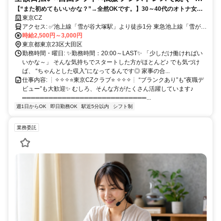
【“また初めてもいいかな？”→全然OKです。】30～40代のオトナ女子
るカウンター接客(女性)”✨
がゆるっと活躍中⭐ 経験者歓迎×日払いOK×ノルマなし◎ 気負わず始め
東京CZ
て、ちゃんと居心地よく続く場所☕
アクセス: ✅池上線「雪が谷大塚駅」より徒歩1分 東急池上線「雪が谷
大塚駅」は、 五反田駅〜蒲田駅を結ぶ路線上にあり、通勤のしやす
時給2,500円～3,000円
さが魅力です✨ 沿線には、 大崎広小路駅・戸越銀座駅・荏原中延
東京都東京23区大田区
駅・旗の台駅・長原駅・石川台駅・御嶽山駅・久が原駅・千鳥町駅・
勤務時間・曜日: ✨勤務時間：20:00～LAST✨ 「少しだけ働ければい
池上駅・蓮沼駅といった駅が並び、 どのエリアからでも通いやすい
いかな～」 そんな気持ちでスタートした方がほとんど♪ でも気づけ
立地です◎ また、五反田駅からは山手線に接続しており、 渋谷駅・
ば、 “ちゃんとした収入”になってるんです◎ 家事の合...
新宿駅・池袋駅・品川駅などの主要エリアからもアクセス良好✨ さら
仕事内容: ┊✧✧✧⭐東京CZクラブ⭐ ✧✧✧┊ “ブランクあり”も“夜職デ
に、蒲田駅経由で 川崎駅・横浜駅方面からの通勤も可能です♪ 加え
ビュー”も大歓迎✨ むしろ、そんな方がたくさん活躍しています♪
て、旗の台駅で乗り換えれば 大井町駅・自由が丘駅方面からも通い
════════════════════════════...
やすく、 幅広いエリアから無理なく通える好立地です◎
週1日からOK
即日勤務OK
駅近5分以内
シフト制
業務委託