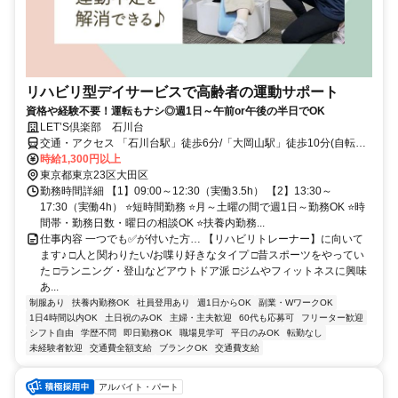
リハビリ型デイサービスで高齢者の運動サポート
資格や経験不要！運転もナシ◎週1日～午前or午後の半日でOK
LET’S倶楽部 石川台
交通・アクセス 「石川台駅」徒歩6分/「大岡山駅」徒歩10分(自転車
通勤OK)
時給1,300円以上
東京都東京23区大田区
勤務時間詳細 【1】09:00～12:30（実働3.5h） 【2】13:30～
17:30（実働4h） ⭐短時間勤務 ⭐月～土曜の間で週1日～勤務OK ⭐時
間帯・勤務日数・曜日の相談OK ⭐扶養内勤務...
仕事内容 一つでも✅が付いた方… 【リハビリトレーナー】に向いて
ます♪ □人と関わりたい/お喋り好きなタイプ □昔スポーツをやってい
た □ランニング・登山などアウトドア派 □ジムやフィットネスに興味
あ...
制服あり
扶養内勤務OK
社員登用あり
週1日からOK
副業・WワークOK
1日4時間以内OK
土日祝のみOK
主婦・主夫歓迎
60代も応募可
フリーター歓迎
シフト自由
学歴不問
即日勤務OK
職場見学可
平日のみOK
転勤なし
未経験者歓迎
交通費全額支給
ブランクOK
交通費支給
アルバイト・パート