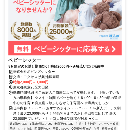
ベビーシッター
8月限定のお試し勤務OK！時給2000円〜★幅広い世代活躍中
株式会社ポピンズシッター
交通・アクセス 洗足池駅周辺
時給2,000円～3,000円
東京都東京23区大田区
勤務時間詳細 各ご家庭のご依頼によって変動します。 【働いている
方の勤務例】 ☆スキマ時間でパッと働く！ 8：00～8：30の朝の送迎
中心の保育 ▶身支度～散歩しながら保育園へ ☆専業でしっか...
仕事内容 ＊‥‥＊‥ おすすめポイント ‥＊‥‥＊ ⏩新人ボーナス制
度！最大23,000円あり！ 登録翌月までのお仕事回数に応じて 最大
23,000円プレゼント！ ※新人研修受講者が対象 ⏩ク...
週1日からOK
1日4時間以内OK
土日祝のみOK
主婦・主夫歓迎
フリーター歓迎
早朝
シフト自由
即日勤務OK
平日のみOK
交通費全額支給
午前
経験者歓迎