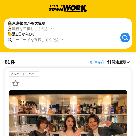
東京都
雪が谷大塚駅
職種を選択してください
週1日からOK
キーワードを選択してください
81件
条件保存
関連度順
アルバイト・パート