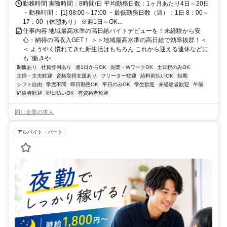
勤務時間 実働時間：8時間/日 平均勤務日数：1ヶ月あたり4日～20日
・勤務時間： [1] 08:00～17:00 ・最低勤務日数（週）：1日 8：00～
17：00（休憩あり） ※週1日～OK...
仕事内容 地域最高水準の高日給バイトデビューを！未経験から安
心・納得の高収入GET！ ＞＞地域最高水準の高日給で効率抜群！＜
＜ ようやく慣れてきた新生活はもちろん これから迎える連休などに
も ”働きや...
制服あり
社員登用あり
週1日からOK
副業・WワークOK
土日祝のみOK
主婦・主夫歓迎
資格取得支援あり
フリーター歓迎
給料前払いOK
短期
シフト自由
学歴不問
即日勤務OK
平日のみOK
学生歓迎
未経験者歓迎
午前
経験者歓迎
即日払いOK
有資格者歓迎
同じ企業の求人
アルバイト・パート