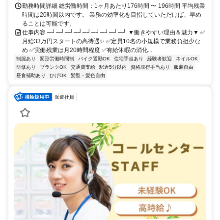
勤務時間詳細 総労働時間：1ヶ月あたり176時間 〜 196時間 平均残業
時間は20時間以内です。 業務の効率化を目指していただけば、早め
ることは可能です。
仕事内容 ─┘─┘─┘─┘─┘─┘─┘─┘─┘ ▼働きやすい理由＆魅力▼ ✅
月給33万円スタートの高待遇✨ ✅定員10名の小規模で業務負担少な
め ✅実働残業は月20時間程度 ✅有給休暇の消化...
制服あり
変形労働時間制
バイク通勤OK
住宅手当あり
経験者歓迎
ネイルOK
研修あり
ブランクOK
交通費支給
駅近5分以内
資格取得手当あり
服装自由
昼食補助あり
ひげOK
髪型・髪色自由
派遣社員