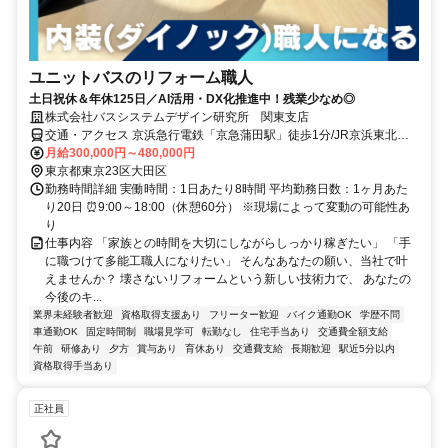
ユニットバスのリフォーム職人
土日祝休＆年休125日／AI活用・DX化推進中！残業少なめ◎
株式会社バスシステムデザイン研究所 関東支店
交通・アクセス 京浜急行電鉄「京急蒲田駅」徒歩1分/JR京浜東北線
「JR蒲田駅」徒歩10分/東急多摩川線・池上線「東急蒲田駅」徒歩11
月給300,000円～480,000円
分 ※社用車通勤もOK
東京都東京23区大田区
勤務時間詳細 実働時間：1日あたり8時間 平均勤務日数：1ヶ月あた
り20日 ⏰9:00～18:00（休憩60分） ※現場によって変動の可能性あ
り
仕事内容 「家族との時間を大切にしながらしっかり稼ぎたい」 「手
に職つけて多能工職人になりたい」 そんなあなたの願い、当社で叶
えませんか？ 壊さないリフォームという新しい技術力で、 あなたの
今後のキ...
業界未経験者歓迎
資格取得支援あり
フリーター歓迎
バイク通勤OK
学歴不問
車通勤OK
固定時間制
職場見学可
転勤なし
住宅手当あり
交通費全額支給
午前
研修あり
夕方
賞与あり
育休あり
交通費支給
長期歓迎
駅近5分以内
資格取得手当あり
正社員