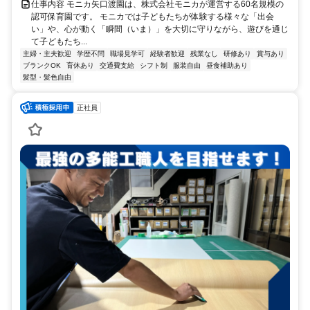
仕事内容 モニカ矢口渡園は、株式会社モニカが運営する60名規模の
認可保育園です。 モニカでは子どもたちが体験する様々な「出会
い」や、心が動く「瞬間（いま）」を大切に守りながら、遊びを通じ
て子どもたち...
主婦・主夫歓迎
学歴不問
職場見学可
経験者歓迎
残業なし
研修あり
賞与あり
ブランクOK
育休あり
交通費支給
シフト制
服装自由
昼食補助あり
髪型・髪色自由
正社員