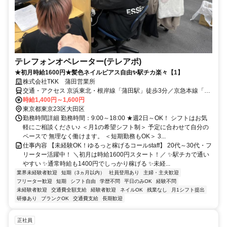
テレフォンオペレーター(テレアポ)
★初月時給1600円★髪色ネイルピアス自由✨駅チカ楽々【1】
株式会社TKK 蒲田営業所
交通・アクセス 京浜東北・根岸線「蒲田駅」徒歩3分／京急本線「京
急蒲田駅」徒歩7分
時給1,400円～1,600円
東京都東京23区大田区
勤務時間詳細 勤務時間：9:00～18:00 ★週2日～OK！ シフトはお気
軽にご相談ください♪ ＜月1の希望シフト制＞ 予定に合わせて自分の
ペースで 無理なく働けます。 ＜短期勤務もOK＞ 3...
仕事内容 【未経験OK！ゆるっと稼げるコールstaff】 20代～30代・フ
リーター活躍中！ ＼初月は時給1600円スタート！／ ✨駅チカで通い
やすい ✨通常時給も1400円でしっかり稼げる ✨未経...
業界未経験者歓迎
短期（3ヵ月以内）
社員登用あり
主婦・主夫歓迎
フリーター歓迎
短期
シフト自由
学歴不問
平日のみOK
経験不問
未経験者歓迎
交通費全額支給
経験者歓迎
ネイルOK
残業なし
月1シフト提出
研修あり
ブランクOK
交通費支給
長期歓迎
正社員