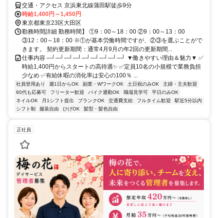
交通・アクセス 京浜東北線蒲田駅徒歩9分
時給1,400円～1,450円
東京都東京23区大田区
勤務時間詳細 勤務時間】 ①9：00～18：00 ②9：00～13：00
③12：00～18：00 ※①が基本労働時間ですが、②③を選ぶことがで
きます。 契約更新期間：通常4月9月の年2回の更新期間...
仕事内容 ─┘─┘─┘─┘─┘─┘─┘─┘─┘ ▼働きやすい理由＆魅力▼ ✅
時給1,400円からスタートの高待遇✨ ✅定員10名の小規模で業務負担
少なめ ✅有給休暇の消化率は安心の100％ ...
社員登用あり
週1日からOK
副業・WワークOK
土日祝のみOK
主婦・主夫歓迎
60代も応募可
フリーター歓迎
バイク通勤OK
職場見学可
平日のみOK
ネイルOK
月1シフト提出
ブランクOK
交通費支給
フルタイム歓迎
駅近5分以内
シフト制
服装自由
ひげOK
髪型・髪色自由
正社員