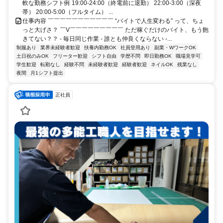
軟な勤務シフト例 19:00-24:00（終電前に退勤） 22:00-3:00（深夜
帯） 20:00-5:00（フルタイム） ...
仕事内容 ￣￣￣￣￣￣￣￣￣￣￣ “バイトで人生変わる” って、ちょ
っと大げさ？ ￣V￣￣￣￣￣￣￣￣￣ ただ稼ぐだけのバイト、もう飽
きてない？？ - 毎日同じ作業 - 誰とも仲良くならない -...
制服あり
業界未経験者歓迎
扶養内勤務OK
社員登用あり
副業・WワークOK
土日祝のみOK
フリーター歓迎
シフト自由
学歴不問
即日勤務OK
職場見学可
学生歓迎
転勤なし
経験不問
未経験者歓迎
経験者歓迎
ネイルOK
残業なし
夜間
月1シフト提出
正社員