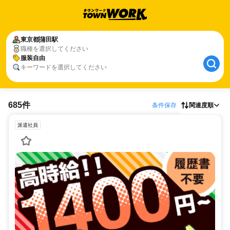
東京都
蒲田駅
職種を選択してください
服装自由
キーワードを選択してください
685件
条件保存
関連度順
派遣社員