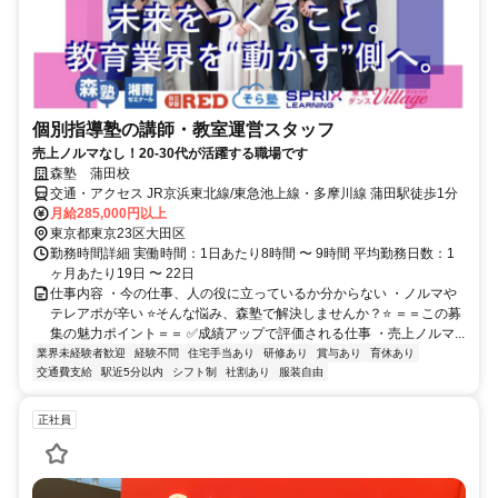
個別指導塾の講師・教室運営スタッフ
売上ノルマなし！20-30代が活躍する職場です
森塾 蒲田校
交通・アクセス JR京浜東北線/東急池上線・多摩川線 蒲田駅徒歩1分
月給285,000円以上
東京都東京23区大田区
勤務時間詳細 実働時間：1日あたり8時間 〜 9時間 平均勤務日数：1
ヶ月あたり19日 〜 22日
仕事内容 ・今の仕事、人の役に立っているか分からない ・ノルマや
テレアポが辛い ⭐️そんな悩み、森塾で解決しませんか？⭐️ ＝＝この募
集の魅力ポイント＝＝ ✅成績アップで評価される仕事 ・売上ノルマ...
業界未経験者歓迎
経験不問
住宅手当あり
研修あり
賞与あり
育休あり
交通費支給
駅近5分以内
シフト制
社割あり
服装自由
正社員