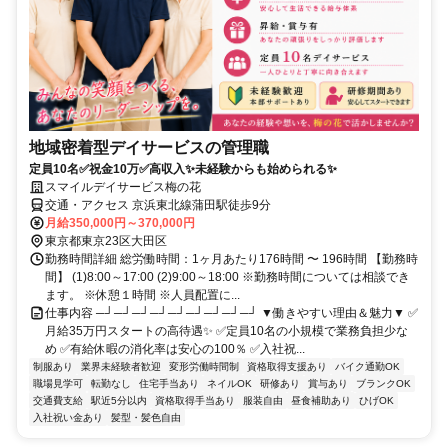
地域密着型デイサービスの管理職
定員10名✅祝金10万✅高収入✨未経験からも始められる✨
スマイルデイサービス梅の花
交通・アクセス 京浜東北線蒲田駅徒歩9分
月給350,000円～370,000円
東京都東京23区大田区
勤務時間詳細 総労働時間：1ヶ月あたり176時間 〜 196時間 【勤務時
間】 (1)8:00～17:00 (2)9:00～18:00 ※勤務時間については相談でき
ます。 ※休憩１時間 ※人員配置に...
仕事内容 ─┘─┘─┘─┘─┘─┘─┘─┘─┘ ▼働きやすい理由＆魅力▼ ✅
月給35万円スタートの高待遇✨ ✅定員10名の小規模で業務負担少な
め ✅有給休暇の消化率は安心の100％ ✅入社祝...
制服あり
業界未経験者歓迎
変形労働時間制
資格取得支援あり
バイク通勤OK
職場見学可
転勤なし
住宅手当あり
ネイルOK
研修あり
賞与あり
ブランクOK
交通費支給
駅近5分以内
資格取得手当あり
服装自由
昼食補助あり
ひげOK
入社祝い金あり
髪型・髪色自由