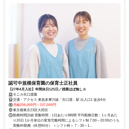
認可中規模保育園の保育士正社員
【27年4月入社】年間休日125日／残業ほぼ無し☆
モニカ矢口渡園
交通・アクセス 東急多摩川線「矢口渡」駅 出入口1 徒歩6分
月給256,000円～337,000円
東京都東京23区大田区
勤務時間詳細 実働時間：1日あたり8時間 平均勤務日数：1ヶ月あた
り20日 1か月単位の変形労働時間によるシフト制 7:00～20:00のうち
実働8h勤務（休憩60分） ＜シフト例＞ 7：30～1...