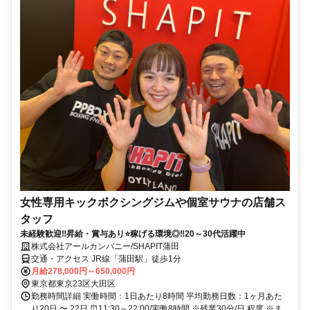
女性専用キックボクシングジムや個室サウナの店舗ス
タッフ
未経験歓迎‼昇給・賞与あり⭐稼げる環境◎‼20～30代活躍中
株式会社アールカンパニー/SHAPIT蒲田
交通・アクセス JR線「蒲田駅」徒歩1分
月給278,000円～650,000円
東京都東京23区大田区
勤務時間詳細 実働時間：1日あたり8時間 平均勤務日数：1ヶ月あた
り20日 〜 22日 ⏰11:30～22:00/実働8時間 ※残業30分/日 程度 ※ま