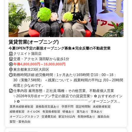
賃貸営業(オープニング)
今夏OPEN予定の新規オープニング募集★完全反響の不動産営業
クリエイト蒲田店
交通・アクセス 蒲田駅から徒歩1分
年俸4,800,000円～16,000,000円
東京都東京23区大田区
勤務時間詳細 総労働時間：1ヶ月あたり165時間 ⏰10：00～18：
30（実働7.5時間） ＜残業について＞ 残業時間の平均は 月0～20時間
程度と少なめです。
仕事内容 雇用形態：正社員 職種：その他営業、不動産個人営業
✨2026年9月頃オープン予定の新店での賃貸営業✨ ✿ おすすめポイン
ト✿ ￣￣￣￣￣￣￣￣￣￣￣￣￣￣￣￣￣￣￣ ✅ オープニングス...
業界未経験者歓迎
資格取得支援あり
学歴不問
固定時間制
未経験者歓迎
経験者歓迎
ネイルOK
有資格者歓迎
研修あり
賞与あり
育休あり
オープニングスタッフ
交通費支給
駅近5分以内
長期休暇あり
服装自由
髪型・髪色自由