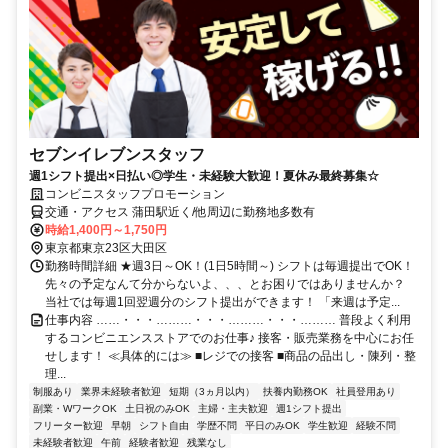
セブンイレブンスタッフ
週1シフト提出×日払い◎学生・未経験大歓迎！夏休み最終募集☆
コンビニスタッフプロモーション
交通・アクセス 蒲田駅近く/他周辺に勤務地多数有
時給1,400円～1,750円
東京都東京23区大田区
勤務時間詳細 ★週3日～OK！(1日5時間～) シフトは毎週提出でOK！
先々の予定なんて分からないよ、、、とお困りではありませんか？
当社では毎週1回翌週分のシフト提出ができます！ 「来週は予定...
仕事内容 ……・・・………・・・………・・・……… 普段よく利用
するコンビニエンスストアでのお仕事♪ 接客・販売業務を中心にお任
せします！ ≪具体的には≫ ■レジでの接客 ■商品の品出し・陳列・整
理...
制服あり
業界未経験者歓迎
短期（3ヵ月以内）
扶養内勤務OK
社員登用あり
副業・WワークOK
土日祝のみOK
主婦・主夫歓迎
週1シフト提出
フリーター歓迎
早朝
シフト自由
学歴不問
平日のみOK
学生歓迎
経験不問
未経験者歓迎
午前
経験者歓迎
残業なし