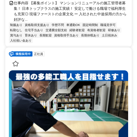
仕事内容 【募集ポイント】 マンションリニューアルの施工管理者募
集！ 日本トップクラスの施工実績！ 安定して働ける職場で福利厚生
も充実◎ 現場ファーストの企業文化 ー 入社された中途採用の方から
好評な...
制服あり
資格取得支援あり
学歴不問
車通勤OK
固定時間制
職場見学可
転勤なし
住宅手当あり
交通費全額支給
経験者歓迎
有資格者歓迎
研修あり
賞与あり
育休あり
長期歓迎
資格取得手当あり
長期休暇あり
土日祝休み
入社祝い金あり
正社員