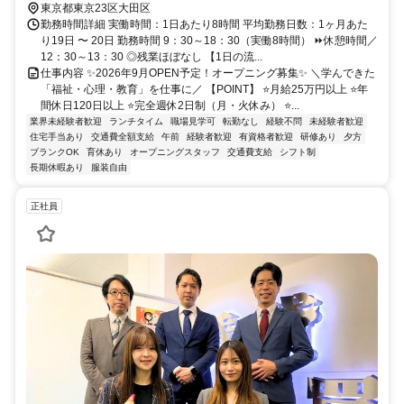
東京都東京23区大田区
勤務時間詳細 実働時間：1日あたり8時間 平均勤務日数：1ヶ月あた
り19日 〜 20日 勤務時間 9：30～18：30（実働8時間） ⏩休憩時間／
12：30～13：30 ◎残業ほぼなし 【1日の流...
仕事内容 ✨2026年9月OPEN予定！オープニング募集✨ ＼学んできた
「福祉・心理・教育」を仕事に／ 【POINT】 ⭐月給25万円以上 ⭐年
間休日120日以上 ⭐完全週休2日制（月・火休み） ⭐...
業界未経験者歓迎
ランチタイム
職場見学可
転勤なし
経験不問
未経験者歓迎
住宅手当あり
交通費全額支給
午前
経験者歓迎
有資格者歓迎
研修あり
夕方
ブランクOK
育休あり
オープニングスタッフ
交通費支給
シフト制
長期休暇あり
服装自由
正社員