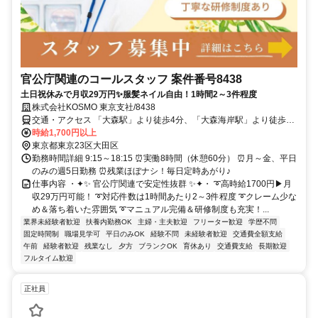
官公庁関連のコールスタッフ 案件番号8438
土日祝休みで月収29万円✨服髪ネイル自由！1時間2～3件程度
株式会社KOSMO 東京支社/8438
交通・アクセス 「大森駅」より徒歩4分、「大森海岸駅」より徒歩15
分
時給1,700円以上
東京都東京23区大田区
勤務時間詳細 9:15～18:15 ⏰実働8時間（休憩60分） ⏰月～金、平日
のみの週5日勤務 ⏰残業ほぼナシ！毎日定時あがり♪
仕事内容 ・✦✨ 官公庁関連で安定性抜群 ✨✦・ ➰高時給1700円▶月
収29万円可能！ ➰対応件数は1時間あたり2～3件程度 ➰クレーム少な
め＆落ち着いた雰囲気 ➰マニュアル完備＆研修制度も充実！...
業界未経験者歓迎
扶養内勤務OK
主婦・主夫歓迎
フリーター歓迎
学歴不問
固定時間制
職場見学可
平日のみOK
経験不問
未経験者歓迎
交通費全額支給
午前
経験者歓迎
残業なし
夕方
ブランクOK
育休あり
交通費支給
長期歓迎
フルタイム歓迎
正社員