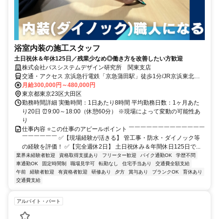
浴室内装の施工スタッフ
土日祝休＆年休125日／残業少なめ◎働き方を改善したい方歓迎
株式会社バスシステムデザイン研究所 関東支店
交通・アクセス 京浜急行電鉄「京急蒲田駅」徒歩1分/JR京浜東北線
「JR蒲田駅」徒歩10分/東急多摩川線・池上線「東急蒲田駅」徒歩11
月給300,000円～480,000円
分 ※社用車通勤もOK
東京都東京23区大田区
勤務時間詳細 実働時間：1日あたり8時間 平均勤務日数：1ヶ月あた
り20日 ⏰9:00～18:00（休憩60分） ※現場によって変動の可能性あ
り
仕事内容 ⭐この仕事のアピールポイント ￣￣￣￣￣￣￣￣￣￣￣￣￣
￣￣￣￣￣￣ ✅【現場経験が活きる】 管工事・防水・ダイノック等
の経験を評価！ ✅【完全週休2日】 土日祝休み＆年間休日125日で...
業界未経験者歓迎
資格取得支援あり
フリーター歓迎
バイク通勤OK
学歴不問
車通勤OK
固定時間制
職場見学可
転勤なし
住宅手当あり
交通費全額支給
午前
経験者歓迎
有資格者歓迎
研修あり
夕方
賞与あり
ブランクOK
育休あり
交通費支給
アルバイト・パート