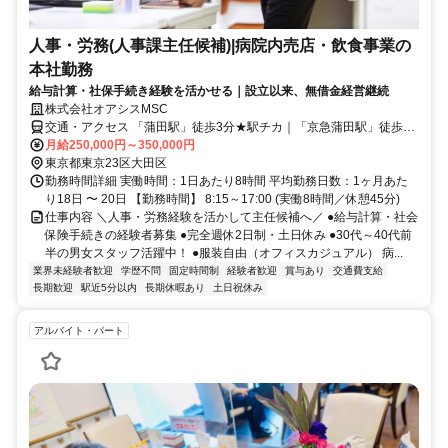
人事・労務(人事課主任候補)|病院内売店・飲食事業の
本社勤務
給与計算・社保手続き経験を活かせる｜設立以来、無借金経営継続
株式会社オアシスMSC
交通・アクセス 「蒲田駅」徒歩3分★駅チカ｜「京急蒲田駅」徒歩8
分
月給250,000円～350,000円
東京都東京23区大田区
勤務時間詳細 実働時間：1日あたり8時間 平均勤務日数：1ヶ月あた
り18日 〜 20日 【勤務時間】 8:15～17:00 (実働8時間／休憩45分)
仕事内容 ＼人事・労務経験を活かして主任候補へ／ ●給与計算・社会
保険手続きの経験者募集 ●完全週休2日制・土日休み ●30代～40代前
半の男女スタッフ活躍中！ ●服装自由（オフィスカジュアル） 病...
業界未経験者歓迎
学歴不問
固定時間制
経験者歓迎
賞与あり
交通費支給
長期歓迎
駅近5分以内
長期休暇あり
土日祝休み
アルバイト・パート