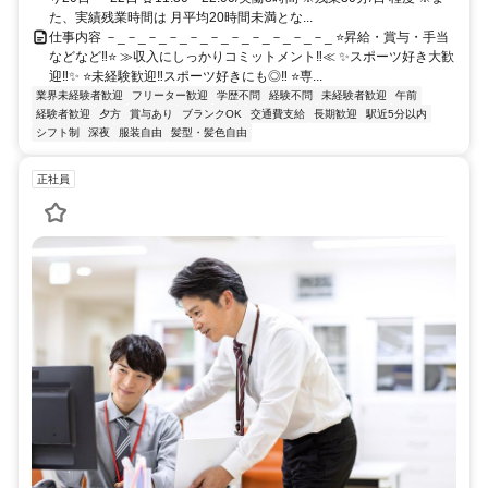
た、実績残業時間は 月平均20時間未満とな...
仕事内容 －_－_－_－_－_－_－_－_－_－_－_ ⭐昇給・賞与・手当
などなど‼⭐ ≫収入にしっかりコミットメント‼≪ ✨スポーツ好き大歓
迎‼✨ ⭐未経験歓迎‼スポーツ好きにも◎‼ ⭐専...
業界未経験者歓迎
フリーター歓迎
学歴不問
経験不問
未経験者歓迎
午前
経験者歓迎
夕方
賞与あり
ブランクOK
交通費支給
長期歓迎
駅近5分以内
シフト制
深夜
服装自由
髪型・髪色自由
正社員