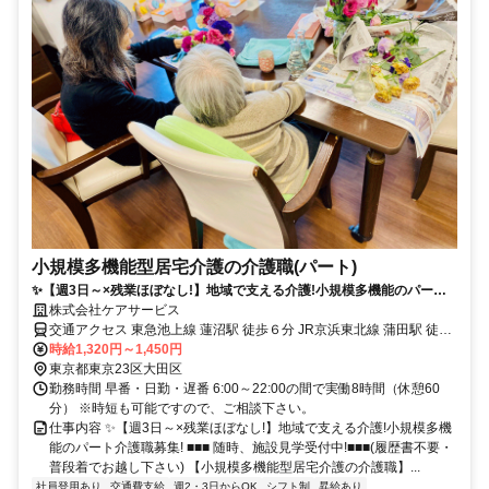
小規模多機能型居宅介護の介護職(パート)
✨【週3日～×残業ほぼなし!】地域で支える介護!小規模多機能のパート
介護職募集!
株式会社ケアサービス
交通アクセス 東急池上線 蓮沼駅 徒歩６分 JR京浜東北線 蒲田駅 徒歩
11分
時給1,320円～1,450円
東京都東京23区大田区
勤務時間 早番・日勤・遅番 6:00～22:00の間で実働8時間（休憩60
分） ※時短も可能ですので、ご相談下さい。
仕事内容 ✨【週3日～×残業ほぼなし!】地域で支える介護!小規模多機
能のパート介護職募集! ■■■ 随時、施設見学受付中!■■■(履歴書不要・
普段着でお越し下さい) 【小規模多機能型居宅介護の介護職】...
社員登用あり
交通費支給
週2・3日からOK
シフト制
昇給あり