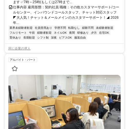
ます ✅7時～25時(もしくは27時まで...
仕事内容 雇用形態：契約社員 職種：その他カスタマーサポート/コー
ルセンター、インバウンドコールスタッフ、チャット対応スタッフ
◤大人気！チャット＆メールメインのカスタマーサポート！◢ 2026
年...
業界未経験者歓迎
社員登用あり
学歴不問
転勤なし
経験不問
未経験者歓迎
フルリモート
午前
経験者歓迎
ネイルOK
夜間
研修あり
夕方
在宅OK
育休あり
長期歓迎
シフト制
深夜
ピアスOK
服装自由
同じ企業の求人
アルバイト・パート