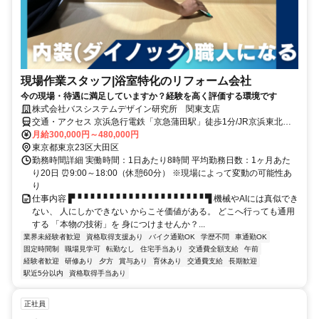
現場作業スタッフ|浴室特化のリフォーム会社
今の現場・待遇に満足していますか？経験を高く評価する環境です
株式会社バスシステムデザイン研究所 関東支店
交通・アクセス 京浜急行電鉄「京急蒲田駅」徒歩1分/JR京浜東北線
「JR蒲田駅」徒歩10分/東急多摩川線・池上線「東急蒲田駅」徒歩11
月給300,000円～480,000円
分 ※社用車通勤もOK
東京都東京23区大田区
勤務時間詳細 実働時間：1日あたり8時間 平均勤務日数：1ヶ月あた
り20日 ⏰9:00～18:00（休憩60分） ※現場によって変動の可能性あ
り
仕事内容 ▛▝▝▝▝▝▝▝▝▝▝▝▝▝▝▝▝▝▝▝▝ ▜ 機械やAIには真似でき
ない、 人にしかできない からこそ価値がある。 どこへ行っても通用
する 「本物の技術」を 身につけませんか？...
業界未経験者歓迎
資格取得支援あり
バイク通勤OK
学歴不問
車通勤OK
固定時間制
職場見学可
転勤なし
住宅手当あり
交通費全額支給
午前
経験者歓迎
研修あり
夕方
賞与あり
育休あり
交通費支給
長期歓迎
駅近5分以内
資格取得手当あり
正社員