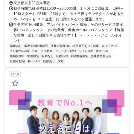
東京都東京23区大田区
勤務時間詳細 基本は16:00～23:00の間、１ヶ月に２回提出。 16時～
19時スタートで21時～23時まで。 ※土日祝はランチタイムがあるた
め、12時～もOK ※金土日に出勤できる方を優遇します。
仕事内容 雇用形態：アルバイト・パート 職種：その他サービス業接
客/フロアスタッフ、その他飲食、飲食ホール/フロアスタッフ 【綺麗
な環境！楽しく自慢できる職場です！】 ＞＞＞＞＞＞アピールポイ
ント...
制服あり
業界未経験者歓迎
扶養内勤務OK
社員登用あり
副業・WワークOK
土日祝のみOK
主婦・主夫歓迎
フリーター歓迎
シフト自由
学歴不問
職場見学可
学生歓迎
転勤なし
経験不問
未経験者歓迎
交通費全額支給
経験者歓迎
ネイルOK
研修あり
夕方
正社員