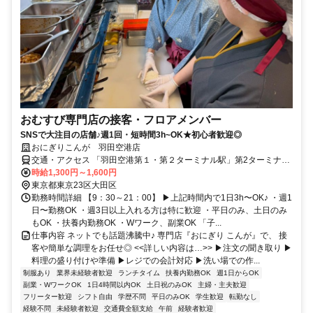
おむすび専門店の接客・フロアメンバー
SNSで大注目の店舗♪週1回・短時間3h~OK★初心者歓迎◎
おにぎりこんが 羽田空港店
交通・アクセス 「羽田空港第１・第２ターミナル駅」第2ターミナル
内
時給1,300円～1,600円
東京都東京23区大田区
勤務時間詳細 【9：30～21：00】 ▶上記時間内で1日3h〜OK♪ ・週1
日〜勤務OK ・週3日以上入れる方は特に歓迎 ・平日のみ、土日のみ
もOK ・扶養内勤務OK ・Wワーク、副業OK 「子...
仕事内容 ネットでも話題沸騰中♪ 専門店『おにぎり こんが』で、 接
客や簡単な調理をお任せ◎ <<詳しい内容は…>> ▶注文の聞き取り ▶
料理の盛り付けや準備 ▶レジでの会計対応 ▶洗い場での作...
制服あり
業界未経験者歓迎
ランチタイム
扶養内勤務OK
週1日からOK
副業・WワークOK
1日4時間以内OK
土日祝のみOK
主婦・主夫歓迎
フリーター歓迎
シフト自由
学歴不問
平日のみOK
学生歓迎
転勤なし
経験不問
未経験者歓迎
交通費全額支給
午前
経験者歓迎