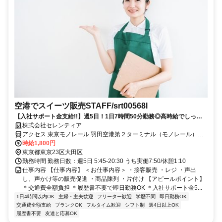
空港でスイーツ販売STAFF/srt00568l
【入社サポート金支給!!】週5日！1日7時間50分勤務◎高時給でしっか
り稼げる！
株式会社セレンティア
アクセス 東京モノレール 羽田空港第２ターミナル（モノレール）徒
歩約18分、連絡バス 羽田空港第２ターミナル（空港連絡バス）徒歩
時給1,800円
約19分、京急空港線 羽田空港第１・第２ターミナル（京急）第2旅客
東京都東京23区大田区
ターミナル口徒歩約20分
勤務時間 勤務日数：週5日 5:45-20:30 うち実働7:50/休憩1:10
仕事内容 【仕事内容】 ＜お仕事内容＞ ・接客販売 ・レジ ・声出
し、声かけ等の販売促進 ・商品陳列 ・片付け 【アピールポイント】
＊交通費全額負担 ＊履歴書不要で即日勤務OK ＊入社サポート金5...
1日4時間以内OK
主婦・主夫歓迎
フリーター歓迎
学歴不問
即日勤務OK
交通費全額支給
ブランクOK
フルタイム歓迎
シフト制
週4日以上OK
履歴書不要
友達と応募OK