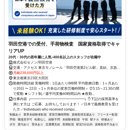
羽田空港での受付、手荷物検査 国家資格取得でキャ
リアUP
20代・30代の若年層に人気♪400名以上のスタッフが在籍中
株式会社セノン/羽田空港
交通・アクセス 東京モノレール「羽田空港第2ビル駅」直結、京急
「羽田空港駅」から徒歩2分。
月給238,000円以上
東京都東京23区大田区
勤務時間詳細 実働時間：1日あたり8時間 平均勤務日数：1ヶ月あた
り20日 〜 22日 ＜1ヶ月単位の変形労働時間制＞ ⏰5:15～21:30の間
で変動 ★シフト制／週平均実働40時間以内 ★夜勤...
仕事内容 ┏━━━━━━━━━━━━━━━┓ ✋下記の採用基準を
満たす方は ご応募、お待ちしております！ ✅日本で義務教育を受け
た方 ✅Individuals who received compu...
制服あり
業界未経験者歓迎
変形労働時間制
資格取得支援あり
フリーター歓迎
早朝
職場見学可
転勤なし
経験不問
未経験者歓迎
午前
駅ナカ
研修あり
夕方
賞与あり
育休あり
交通費支給
長期歓迎
駅近5分以内
資格取得手当あり