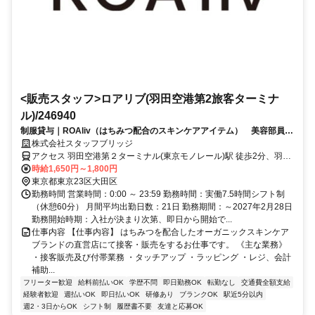
<販売スタッフ>ロアリブ(羽田空港第2旅客ターミナ
ル)/246940
制服貸与｜ROAliv（はちみつ配合のスキンケアアイテム） 美容部員
羽田空港第2旅客ターミナル
株式会社スタッフブリッジ
アクセス 羽田空港第２ターミナル(東京モノレール)駅 徒歩2分、羽田
空港第１・第２ターミナル(京急)駅 徒歩5分
時給1,650円～1,800円
東京都東京23区大田区
勤務時間 営業時間：0:00 ～ 23:59 勤務時間：実働7.5時間シフト制
（休憩60分） 月間平均出勤日数：21日 勤務期間：～2027年2月28日
勤務開始時期：入社が決まり次第、即日から開始で...
仕事内容 【仕事内容】 はちみつを配合したオーガニックスキンケア
ブランドの直営店にて接客・販売をするお仕事です。 《主な業務》
・接客販売及び付帯業務 ・タッチアップ ・ラッピング ・レジ、会計
補助...
フリーター歓迎
給料前払いOK
学歴不問
即日勤務OK
転勤なし
交通費全額支給
経験者歓迎
週払いOK
即日払いOK
研修あり
ブランクOK
駅近5分以内
週2・3日からOK
シフト制
履歴書不要
友達と応募OK