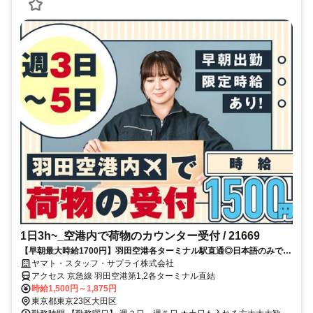
1日3h~_空港内で荷物のカウンター受付 / 21669
【早朝最大時給1700円】羽田空港各ターミナル駅直通◎日本語のみで対
応◎未経験OK♪短時間でお小遣い稼ぎ◎早朝or夜勤務積極採用中★土日
ヤマト・スタッフ・サプライ株式会社
のみの週2もOK！
アクセス 京急線 羽田空港第1,2各ターミナル直結
時給1,500円～1,875円
東京都東京23区大田区