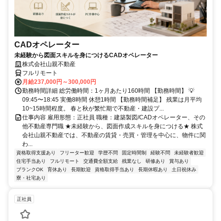
CADオペレーター
未経験から図面スキルを身につけるCADオペレーター
株式会社山親不動産
フルリモート
月給237,000円～300,000円
勤務時間詳細 総労働時間：1ヶ月あたり160時間 【勤務時間】 💡
09:45〜18:45 実働8時間 休憩1時間 【勤務時間補足】 残業は月平均
10~15時間程度。 春と秋が繁忙期で不動産・建設プ...
仕事内容 雇用形態：正社員 職種：建築製図/CADオペレーター、その
他不動産専門職 ★未経験から、図面作成スキルを身につける★ 株式
会社山親不動産では、不動産の賃貸・売買・管理を中心に、物件に関
わ...
資格取得支援あり
フリーター歓迎
学歴不問
固定時間制
経験不問
未経験者歓迎
住宅手当あり
フルリモート
交通費全額支給
残業なし
研修あり
賞与あり
ブランクOK
育休あり
長期歓迎
資格取得手当あり
長期休暇あり
土日祝休み
寮・社宅あり
正社員