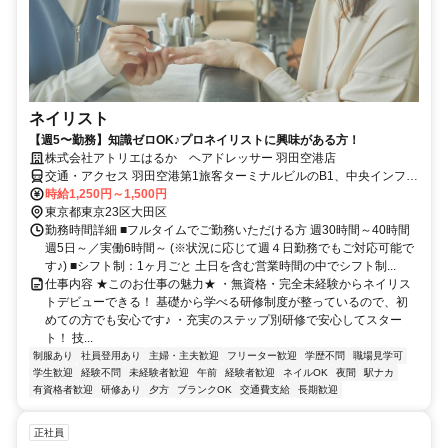
ネイリスト
【週5〜勤務】知識ゼロOK♪プロネイリストに興味がある方！
株式会社アトリエはるか ヘアドレッサー 羽田空港店
交通・アクセス 羽田空港第1旅客ターミナルビルのB1、中央インフォ
から徒歩0分 羽田空港第一ターミナルB1F
時給1,250円～1,500円
東京都東京23区大田区
勤務時間詳細 ■フルタイムでご勤務いただける方 週30時間～40時間
週5日～／実働6時間～ (※状況に応じて週４日勤務でもご対応可能で
す♪) ■シフト制：1ヶ月ごと 土日を含む営業時間の中でシフト制...
仕事内容 ★このお仕事の魅力★ ・無資格・完全未経験からネイリス
トデビューできる！ 基礎から学べる研修制度が整っているので、初
めての方でも安心です♪ ・充実のステップ別研修で安心してスター
ト！ 技...
制服あり
社員登用あり
主婦・主夫歓迎
フリーター歓迎
学歴不問
職場見学可
学生歓迎
経験不問
未経験者歓迎
午前
経験者歓迎
ネイルOK
夜間
駅ナカ
有資格者歓迎
研修あり
夕方
ブランクOK
交通費支給
長期歓迎
正社員