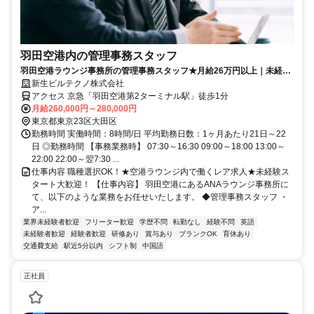
羽田空港内の管理事務スタッフ
羽田空港ラウンジ事務所の管理事務スタッフ★月給26万円以上｜未経験
歓迎｜残業代全額支給
新生ビルテクノ株式会社
アクセス 京急「羽田空港第2ターミナル駅」徒歩1分
月給260,000円～280,000円
東京都東京23区大田区
勤務時間 実働時間：8時間/日 平均勤務日数：1ヶ月あたり21日～22
日 ◎勤務時間 【事務業務時】 07:30～16:30 09:00～18:00 13:00～
22:00 22:00～翌7:30 ...
仕事内容 職種選択OK！★空港ラウンジ内で働くレア求人★未経験ス
タート大歓迎！ 【仕事内容】 羽田空港にあるANAラウンジ事務所に
て、以下のような業務をお任せいたします。 ◆管理事務スタッフ ・
ア...
業界未経験者歓迎
フリーター歓迎
学歴不問
転勤なし
経験不問
英語
未経験者歓迎
経験者歓迎
研修あり
賞与あり
ブランクOK
育休あり
交通費支給
駅近5分以内
シフト制
中国語
正社員