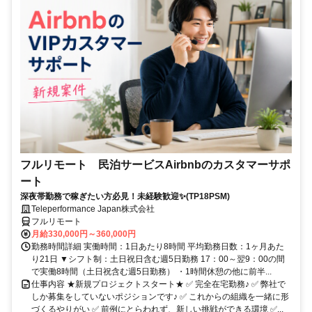
フルリモート 民泊サービスAirbnbのカスタマーサポ
ート
深夜帯勤務で稼ぎたい方必見！未経験歓迎✨(TP18PSM)
Teleperformance Japan株式会社
フルリモート
月給330,000円～360,000円
勤務時間詳細 実働時間：1日あたり8時間 平均勤務日数：1ヶ月あた
り21日 ▼シフト制：土日祝日含む週5日勤務 17：00～翌9：00の間
で実働8時間（土日祝含む週5日勤務） ・1時間休憩の他に前半...
仕事内容 ★新規プロジェクトスタート★ ✅ 完全在宅勤務♪ ✅ 弊社で
しか募集をしていないポジションです♪ ✅ これからの組織を一緒に形
づくるやりがい ✅ 前例にとらわれず、新しい挑戦ができる環境 ✅...