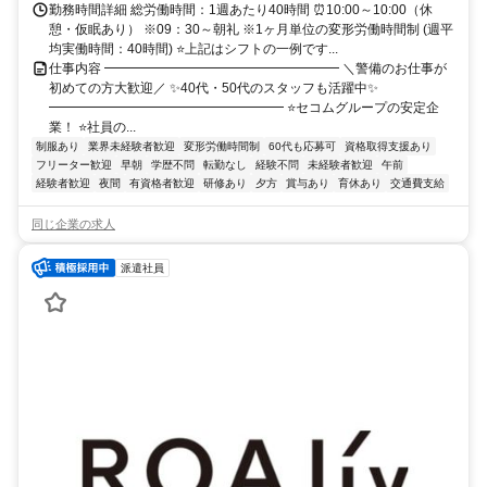
勤務時間詳細 総労働時間：1週あたり40時間 ⏰10:00～10:00（休
憩・仮眠あり） ※09：30～朝礼 ※1ヶ月単位の変形労働時間制 (週平
均実働時間：40時間) ⭐上記はシフトの一例です...
仕事内容 ━━━━━━━━━━━━━━━━━━ ＼警備のお仕事が
初めての方大歓迎／ ✨40代・50代のスタッフも活躍中✨
━━━━━━━━━━━━━━━━━━ ⭐セコムグループの安定企
業！ ⭐社員の...
制服あり
業界未経験者歓迎
変形労働時間制
60代も応募可
資格取得支援あり
フリーター歓迎
早朝
学歴不問
転勤なし
経験不問
未経験者歓迎
午前
経験者歓迎
夜間
有資格者歓迎
研修あり
夕方
賞与あり
育休あり
交通費支給
同じ企業の求人
派遣社員