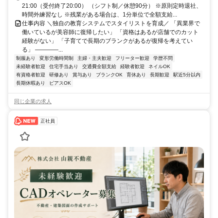
21:00（受付終了20:00） （シフト制／休憩90分） ※原則定時退社、
時間外練習なし ※残業がある場合は、1分単位で全額支給...
仕事内容 ＼独自の教育システムでスタイリストを育成／ 「異業界で
働いているが美容師に復帰したい」 「資格はあるが店舗でのカット
経験がない」 「子育てで長期のブランクがあるが復帰を考えてい
る」 ――――...
制服あり
変形労働時間制
主婦・主夫歓迎
フリーター歓迎
学歴不問
未経験者歓迎
住宅手当あり
交通費全額支給
経験者歓迎
ネイルOK
有資格者歓迎
研修あり
賞与あり
ブランクOK
育休あり
長期歓迎
駅近5分以内
長期休暇あり
ピアスOK
同じ企業の求人
正社員