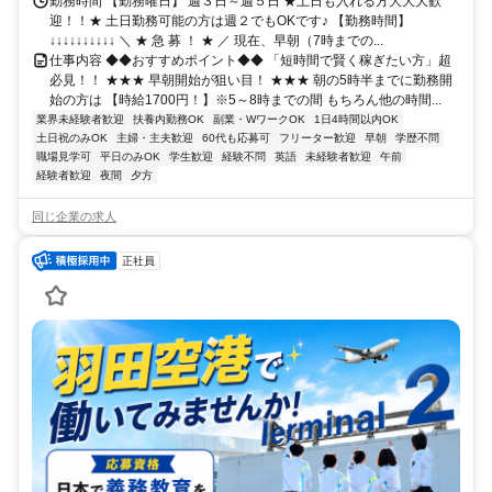
勤務時間 【勤務曜日】 週３日～週５日 ★土日も入れる方大大大歓
迎！！★ 土日勤務可能の方は週２でもOKです♪ 【勤務時間】
↓↓↓↓↓↓↓↓↓↓ ＼ ★ 急 募 ！ ★ ／ 現在、早朝（7時までの...
仕事内容 ◆◆おすすめポイント◆◆ 「短時間で賢く稼ぎたい方」超
必見！！ ★★★ 早朝開始が狙い目！ ★★★ 朝の5時半までに勤務開
始の方は 【時給1700円！】※5～8時までの間 もちろん他の時間...
業界未経験者歓迎
扶養内勤務OK
副業・WワークOK
1日4時間以内OK
土日祝のみOK
主婦・主夫歓迎
60代も応募可
フリーター歓迎
早朝
学歴不問
職場見学可
平日のみOK
学生歓迎
経験不問
英語
未経験者歓迎
午前
経験者歓迎
夜間
夕方
同じ企業の求人
正社員