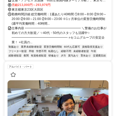
交通・アクセス 京急線「羽田空港国内線ターミナル駅」、東京モノ
レール「羽田空港第1ビル駅」より徒歩2分
月給213,000円～293,979円
東京都東京23区大田区
勤務時間詳細 総労働時間：1週あたり40時間 ①8:00～8:00 ②9:00～
20:00 ②9:00～21:00 ②9:00～23:00 ※1ヶ月単位の変形労働時間制
(週平均実働時間：40時間...
仕事内容 ━━━━━━━━━━━━━━━━━━ ＼警備のお仕事が
初めての方大歓迎／ ✨40代・50代のスタッフも活躍中✨
━━━━━━━━━━━━━━━━━━ ⭐セコムグループの安定企
業！ ⭐社員の...
制服あり
業界未経験者歓迎
変形労働時間制
60代も応募可
資格取得支援あり
フリーター歓迎
早朝
学歴不問
転勤なし
経験不問
未経験者歓迎
午前
経験者歓迎
夜間
有資格者歓迎
研修あり
夕方
賞与あり
育休あり
交通費支給
アルバイト・パート