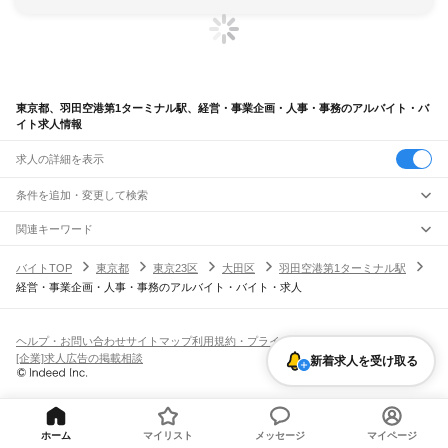
東京都、羽田空港第1ターミナル駅、経営・事業企画・人事・事務のアルバイト・バ
イト求人情報
求人の詳細を表示
条件を追加・変更して検索
市区町村を追加・変更
関連キーワード
完全在宅ワーク 全国
シール貼り 在宅
現在地周辺
ガチャガチャ
犬カフェ
東京都
駅を追加・変更
バイトTOP
東京都
東京23区
大田区
羽田空港第1ターミナル駅
東京都
すべて
経営・事業企画・人事・事務のアルバイト・バイト・求人
東京23区
すべて
職種を追加・変更
JR東海道本線(東京～熱海)
千代田区
中央区
港区
新宿区
文京区
台東区
墨田区
江東区
品川区
目黒区
大田区
東京駅
新橋駅
品川駅
飲食・フードサービス
世田谷区
渋谷区
中野区
杉並区
豊島区
北区
荒川区
板橋区
練馬区
足立区
葛飾区
特徴を追加・変更
飲食・フードサービス
江戸川区
すべて
ヘルプ・お問い合わせ
サイトマップ
利用規約・プライバシーポリシー
JR山手線
ホールスタッフ
キッチンスタッフ
皿洗い・洗い場
精肉・鮮魚加工
給食調理
人気
[企業]求人広告の掲載相談
新着求人を受け取る
大崎駅
五反田駅
目黒駅
恵比寿駅
渋谷駅
原宿駅
代々木駅
新宿駅
新大久保駅
八王子市
立川市
武蔵野市
三鷹市
青梅市
府中市
昭島市
調布市
町田市
小金井市
雇用形態を追加・変更
パン屋（ベーカリー）
フードカウンター販売員
バー（BAR）・バーテンダー
日払いOK
高校生歓迎
学生歓迎
深夜の仕事
髪型・髪色自由
ひげOK
ネイルOK
高田馬場駅
目白駅
池袋駅
大塚駅
巣鴨駅
駒込駅
田端駅
西日暮里駅
日暮里駅
鶯谷駅
小平市
日野市
東村山市
国分寺市
国立市
福生市
狛江市
東大和市
清瀬市
飲食店補助（開店・閉店準備）
飲食店（店長・マネージャー）
ピアスOK
アルバイト・パート
履歴書不要
オープニングスタッフ
留学生・外国人活躍中
上野駅
御徒町駅
秋葉原駅
神田駅
東京駅
有楽町駅
新橋駅
浜松町駅
田町駅
東久留米市
武蔵村山市
多摩市
稲城市
羽村市
あきる野市
西東京市
大島町
利島村
都道府県を変更
営業・販売
勤務期間
正社員
高輪ゲートウェイ駅
品川駅
新島村
神津島村
三宅村
御蔵島村
八丈町
青ヶ島村
小笠原村
西多摩郡
営業・販売
すべて
短期
契約社員
単発・1日OK
長期
期間限定（春夏冬休み等）
ホーム
マイリスト
メッセージ
マイページ
JR南武線
営業
テレフォンアポインター（テレアポ）
ルートセールス
コンビニ
シフト
派遣社員