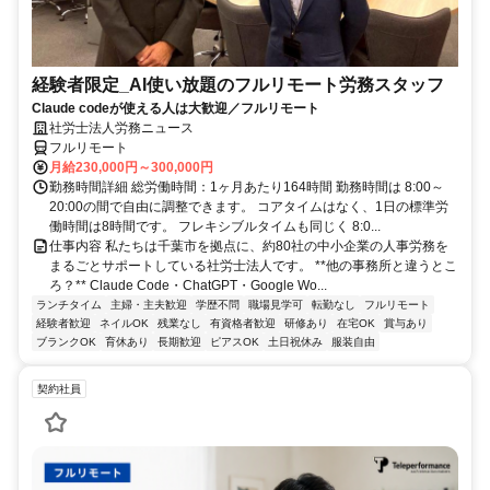
経験者限定_AI使い放題のフルリモート労務スタッフ
Claude codeが使える人は大歓迎／フルリモート
社労士法人労務ニュース
フルリモート
月給230,000円～300,000円
勤務時間詳細 総労働時間：1ヶ月あたり164時間 勤務時間は 8:00～
20:00の間で自由に調整できます。 コアタイムはなく、1日の標準労
働時間は8時間です。 フレキシブルタイムも同じく 8:0...
仕事内容 私たちは千葉市を拠点に、約80社の中小企業の人事労務を
まるごとサポートしている社労士法人です。 **他の事務所と違うとこ
ろ？** Claude Code・ChatGPT・Google Wo...
ランチタイム
主婦・主夫歓迎
学歴不問
職場見学可
転勤なし
フルリモート
経験者歓迎
ネイルOK
残業なし
有資格者歓迎
研修あり
在宅OK
賞与あり
ブランクOK
育休あり
長期歓迎
ピアスOK
土日祝休み
服装自由
契約社員