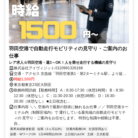
羽田空港で自動走行モビリティの見守り・ご案内のお
仕事
レア求人☆羽田空港・週3～OK！人を乗せ走行する機械の見守り
株式会社アイヴィジット/J110991326168
交通・アクセス 京急線「羽田空港第1・第2ターミナル駅」より徒歩1
分
時給1,500円
東京都東京23区大田区
勤務時間詳細 【勤務時間】 A：8:30-17:30（休憩1時間） B：8:30-
12:30（休憩なし） C：11:30-20:30（休憩1時間） D：16:30-
20:30（休憩なし） ■土日祝含む...
仕事内容 ＼＼ 空港内で最新の技術に触れるお仕事 ／／ 羽田空港ター
ミナル内（制限区域内）で 運行している最先端の自動走行モビリテ
ィの 見守り・ご案内をお任せします。 特別な知識や経験は不要。
自...
業界未経験者歓迎
短期（3ヵ月以内）
扶養内勤務OK
社員登用あり
副業・WワークOK
1日4時間以内OK
土日祝のみOK
主婦・主夫歓迎