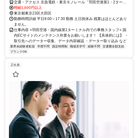
交通・アクセス 京急電鉄・東京モノレール「羽田空港第1・2ターミ
ナル」直結
時給1,600円以上
東京都東京23区大田区
勤務時間詳細 平日9:00～17:30 勤務 土日祝休み 残業はほとんどあり
ません。
仕事内容 ⭐羽田空港・国内線第1ターミナル内での事務スタッフ⭐ 国
内ECサイトのメンテナンス作業をお願いします！ 【具体的には】 ・
取引先へのデーター収集、データ内容確認 ・データー取り込み など
業界未経験者歓迎
学歴不問
固定時間制
職場見学可
経験不問
交通費全額支給
ブランクOK
正社員