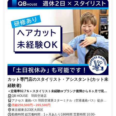
カット専門店のスタイリスト・アシスタント(カット未
経験者)
＜定着率92.7％＞スタイリスト未経験orブランク復帰から６ヶ月で現場
デビューが可能！安定の月給制×週休2日×休憩90分◎土日祝休みもOKな
QB HOUSE 羽田空港店
希望休が月に3日あり！
アクセス 連絡バス 羽田空港第２ターミナル（空港連絡バス）徒歩約1
分、京急空港線 羽田空港第１・第２ターミナル（京急）第2旅客ター
月給250,500円～265,500円
ミナル口徒歩約1分、東京モノレール 羽田空港第２ターミナル（モノ
東京都東京23区大田区
レール）徒歩約1分
勤務時間 総労働時間：1ヶ月あたり186時間 営業時間 10:00-