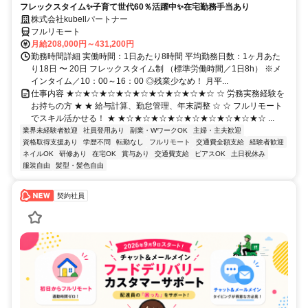
フレックスタイム✨子育て世代60％活躍中✨在宅勤務手当あり
株式会社kubellパートナー
フルリモート
月給208,000円～431,200円
勤務時間詳細 実働時間：1日あたり8時間 平均勤務日数：1ヶ月あた
り18日 〜 20日 フレックスタイム制 （標準労働時間／1日8h） ※メ
インタイム／10：00～16：00 ◎残業少なめ！ 月平...
仕事内容 ★☆★☆★☆★☆★☆★☆★☆★☆★☆ ☆ 労務実務経験を
お持ちの方 ★ ★ 給与計算、勤怠管理、年末調整 ☆ ☆ フルリモート
でスキル活かせる！ ★ ★☆★☆★☆★☆★☆★☆★☆★☆★☆ ...
業界未経験者歓迎
社員登用あり
副業・WワークOK
主婦・主夫歓迎
資格取得支援あり
学歴不問
転勤なし
フルリモート
交通費全額支給
経験者歓迎
ネイルOK
研修あり
在宅OK
賞与あり
交通費支給
ピアスOK
土日祝休み
服装自由
髪型・髪色自由
契約社員