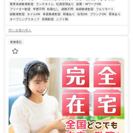
業界未経験者歓迎
ランチタイム
社員登用あり
副業・WワークOK
フリーター歓迎
学歴不問
転勤なし
経験不問
未経験者歓迎
フルリモート
経験者歓迎
ネイルOK
有資格者歓迎
研修あり
在宅OK
ブランクOK
育休あり
オープニングスタッフ
長期歓迎
シフト制
同じ企業の求人
業務委託