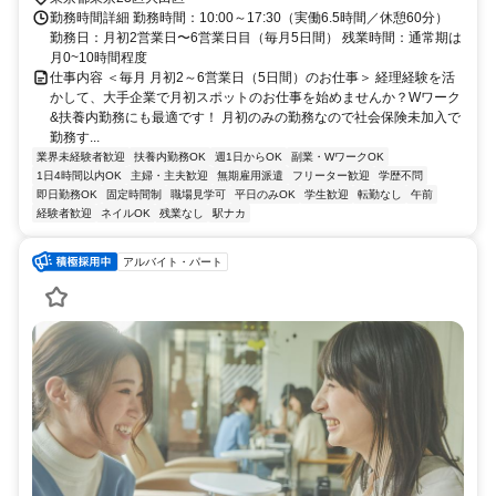
勤務時間詳細 勤務時間：10:00～17:30（実働6.5時間／休憩60分）
勤務日：月初2営業日〜6営業日目（毎月5日間） 残業時間：通常期は
月0~10時間程度
仕事内容 ＜毎月 月初2～6営業日（5日間）のお仕事＞ 経理経験を活
かして、大手企業で月初スポットのお仕事を始めませんか？Wワーク
&扶養内勤務にも最適です！ 月初のみの勤務なので社会保険未加入で
勤務す...
業界未経験者歓迎
扶養内勤務OK
週1日からOK
副業・WワークOK
1日4時間以内OK
主婦・主夫歓迎
無期雇用派遣
フリーター歓迎
学歴不問
即日勤務OK
固定時間制
職場見学可
平日のみOK
学生歓迎
転勤なし
午前
経験者歓迎
ネイルOK
残業なし
駅ナカ
アルバイト・パート