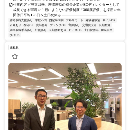
仕事内容 ✅設立以来、増収増益の成長企業 ✅ECディレクターとして
成長できる環境 ✅主観によらない評価制度「360度評価」を採用 ✅年
間休日平均128日＆土日祝休み ―――――――――――――...
資格取得支援あり
学歴不問
固定時間制
フルリモート
経験者歓迎
ネイルOK
研修あり
在宅OK
賞与あり
ブランクOK
育休あり
交通費支給
長期歓迎
資格取得手当あり
社割あり
長期休暇あり
ピアスOK
土日祝休み
服装自由
ひげOK
正社員