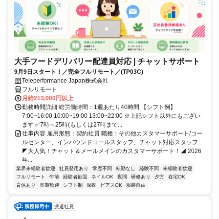
大手フードデリバリー配達員対応 | チャットサポート
9月9日スタート！／完全フルリモート／(TP03C)
Teleperformance Japan株式会社
フルリモート
月給213,000円以上
勤務時間詳細 総労働時間：1週あたり40時間 【シフト例】
7:00~16:00 10:00~19:00 13:00~22:00 ※上記シフト以外にもござい
ます ✅7時～25時(もしくは27時まで...
仕事内容 雇用形態：契約社員 職種：その他カスタマーサポート/コー
ルセンター、インバウンドコールスタッフ、チャット対応スタッフ
◤大人気！チャット＆メールメインのカスタマーサポート！◢ 2026
年...
業界未経験者歓迎
社員登用あり
学歴不問
転勤なし
経験不問
未経験者歓迎
フルリモート
午前
経験者歓迎
ネイルOK
夜間
研修あり
夕方
在宅OK
育休あり
長期歓迎
シフト制
深夜
ピアスOK
服装自由
派遣社員