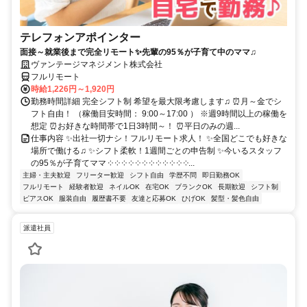
テレフォンアポインター
面接～就業後まで完全リモート✨先輩の95％が子育て中のママ♫
ヴァンテージマネジメント株式会社
フルリモート
時給1,226円～1,920円
勤務時間詳細 完全シフト制 希望を最大限考慮します♫ ⏰月～金でシ
フト自由！ （稼働目安時間： 9:00～17:00 ） ※週9時間以上の稼働を
想定 ⏰お好きな時間帯で1日3時間～！ ⏰平日のみの週...
仕事内容 ✨出社一切ナシ！フルリモート求人！ ✨全国どこでも好きな
場所で働ける♫ ✨シフト柔軟！1週間ごとの申告制 ✨今いるスタッフ
の95％が子育てママ ༶ ༶ ༶ ༶ ༶ ༶ ༶ ༶ ༶ ༶ ༶ ༶...
主婦・主夫歓迎
フリーター歓迎
シフト自由
学歴不問
即日勤務OK
フルリモート
経験者歓迎
ネイルOK
在宅OK
ブランクOK
長期歓迎
シフト制
ピアスOK
服装自由
履歴書不要
友達と応募OK
ひげOK
髪型・髪色自由
派遣社員