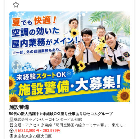
施設警備
50代の新人活躍中✨未経験OK❗座り仕事あり◎セコムグループ
株式会社セノン/カーゴセンタービル別館
交通・アクセス 京急線「羽田空港国内線ターミナル駅」、東京モノ
レール「羽田空港第2ビル駅」より徒歩15分
月給213,000円～293,979円
東京都東京23区大田区