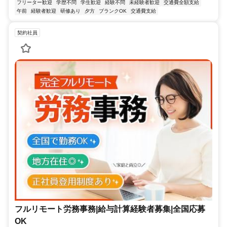
フリーター歓迎
学歴不問
学生歓迎
経験不問
未経験者歓迎
交通費全額支給
午前
経験者歓迎
研修あり
夕方
ブランクOK
交通費支給
契約社員
フルリモート労務事務|給与計算経験者募集|全国応募
OK