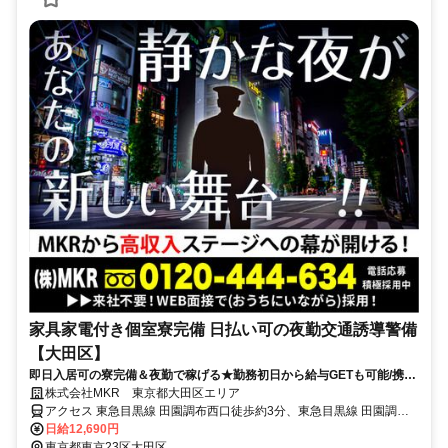
家具家電付き個室寮完備 日払い可の夜勤交通誘導警備
【大田区】
即日入居可の寮完備＆夜勤で稼げる★勤務初日から給与GETも可能/携帯
も貸与♪直行直帰OK！
株式会社MKR 東京都大田区エリア
アクセス 東急目黒線 田園調布西口徒歩約3分、東急目黒線 田園調布
西口徒歩約3分、東急東横線 多摩川西口徒歩約11分 東京都大田区エ
日給12,690円
リア（蒲田駅、京急蒲田駅、平和島駅、田園調布駅、池上駅、大森
東京都東京23区大田区