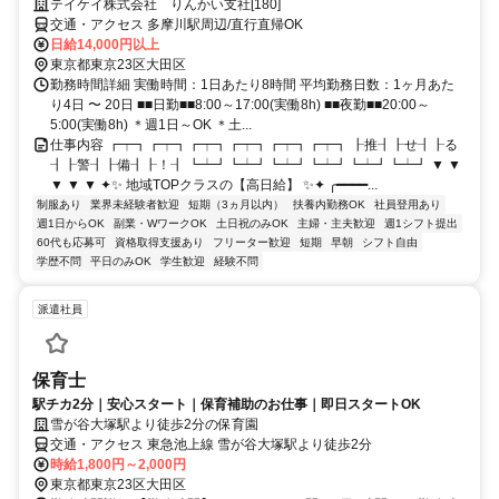
テイケイ株式会社 りんかい支社[180]
交通・アクセス 多摩川駅周辺/直行直帰OK
日給14,000円以上
東京都東京23区大田区
勤務時間詳細 実働時間：1日あたり8時間 平均勤務日数：1ヶ月あた
り4日 〜 20日 ■■日勤■■8:00～17:00(実働8h) ■■夜勤■■20:00～
5:00(実働8h) ＊週1日～OK ＊土...
仕事内容 ┏┯┓┏┯┓┏┯┓┏┯┓┏┯┓┏┯┓ ┠推┨┠せ┨┠る
┨┠警┨┠備┨┠！┨ ┗┷┛┗┷┛┗┷┛┗┷┛┗┷┛┗┷┛ ▼ ▼
▼ ▼ ▼ ✦✨ 地域TOPクラスの【高日給】 ✨✦ ╭━━━━...
制服あり
業界未経験者歓迎
短期（3ヵ月以内）
扶養内勤務OK
社員登用あり
週1日からOK
副業・WワークOK
土日祝のみOK
主婦・主夫歓迎
週1シフト提出
60代も応募可
資格取得支援あり
フリーター歓迎
短期
早朝
シフト自由
学歴不問
平日のみOK
学生歓迎
経験不問
派遣社員
保育士
駅チカ2分｜安心スタート｜保育補助のお仕事｜即日スタートOK
雪が谷大塚駅より徒歩2分の保育園
交通・アクセス 東急池上線 雪が谷大塚駅より徒歩2分
時給1,800円～2,000円
東京都東京23区大田区