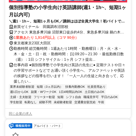
個別指導塾の小学生向け英語講師(週1・1h~、短期1ヶ
月以内可)
＼週1・1h～、短期1ヶ月もOK／講師はほぼ全員大学生！初バイトでも
安心！※Native level Japanese required
創英ゼミナール 田園調布沼部校
アクセス 東急多摩川線 沼部東口徒歩約4分、東急多摩川線 鵜の木東
口徒歩約10分、東急池上線 御嶽山出入口1徒歩約13分 鵜の木駅より
1業務あたり 1,914円以上（コマ 90分）
自転車で4分、御嶽山駅より自転車で6分
東京都東京23区大田区
勤務時間 総労働時間：1週あたり1時間 ・勤務曜日：月・火・水・
木・金・土・日・祝 ・勤務時間： [1] 09:20～21:30 ・最低勤務日数
（週）：1日 シフトサイクル：1ヶ月 シフト提出...
仕事内容 ●個別指導塾で小学生向け英語の先生に● 定期テストや日々
の学習サポートなどで お通い頂く小学生へ、 アルファベットや英語
の挨拶などの指導を行います！ 「一人一人の生徒と向き合って、応
援したい...
業界未経験者歓迎
短期（3ヵ月以内）
扶養内勤務OK
社員登用あり
週1日からOK
副業・WワークOK
1日4時間以内OK
土日祝のみOK
主婦・主夫歓迎
フリーター歓迎
短期
シフト自由
職場見学可
平日のみOK
学生歓迎
転勤なし
経験不問
未経験者歓迎
交通費全額支給
午前
同じ企業の求人
アルバイト・パート