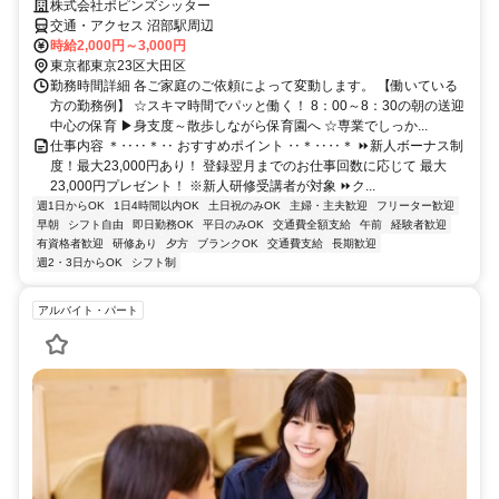
株式会社ポピンズシッター
交通・アクセス 沼部駅周辺
時給2,000円～3,000円
東京都東京23区大田区
勤務時間詳細 各ご家庭のご依頼によって変動します。 【働いている
方の勤務例】 ☆スキマ時間でパッと働く！ 8：00～8：30の朝の送迎
中心の保育 ▶身支度～散歩しながら保育園へ ☆専業でしっか...
仕事内容 ＊‥‥＊‥ おすすめポイント ‥＊‥‥＊ ⏩新人ボーナス制
度！最大23,000円あり！ 登録翌月までのお仕事回数に応じて 最大
23,000円プレゼント！ ※新人研修受講者が対象 ⏩ク...
週1日からOK
1日4時間以内OK
土日祝のみOK
主婦・主夫歓迎
フリーター歓迎
早朝
シフト自由
即日勤務OK
平日のみOK
交通費全額支給
午前
経験者歓迎
有資格者歓迎
研修あり
夕方
ブランクOK
交通費支給
長期歓迎
週2・3日からOK
シフト制
アルバイト・パート