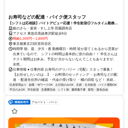
お寿司などの配達・バイク便スタッフ
【シフトは応相談】バイトデビュー応援！学生歓迎◎フルタイム勤務も
OK♪
銀のさら・釜寅・すし上等 田園調布店
アクセス 東急目黒線奥沢駅徒歩6分
時給1,300円～1,800円
東京都東京23区世田谷区
時間帯 朝、昼、夕方・夜 勤務曜日・時間 皆が居てくれるから営業が
出来ているので、 シフトの時間は基本的に皆の自由！！ 学生さんは
テスト期間はお休み。予定が 分からないなんてこともありますが、
全然...
仕事情報 ● 仕事内容 お寿司のデリバリー（宅配）スタッフ募集！
【お任せしたいのは…】 ・お料理のセッティング ・お寿司などの配
達 ・配達先住所の確認 ・代金の受け取り ・桶の回収 など！ 未経...
社員登用あり
副業・WワークOK
土日祝のみOK
主婦・主夫歓迎
バイク通勤OK
平日のみOK
学生歓迎
交通費支給
シフト制
履歴書不要
髪型・髪色自由
アルバイト・パート