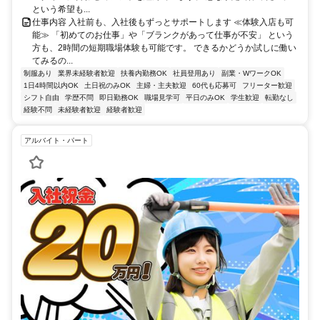
という希望も...
仕事内容 入社前も、入社後もずっとサポートします ≪体験入店も可
能≫ 「初めてのお仕事」や「ブランクがあって仕事が不安」 という
方も、2時間の短期職場体験も可能です。 できるかどうか試しに働い
てみるの...
制服あり
業界未経験者歓迎
扶養内勤務OK
社員登用あり
副業・WワークOK
1日4時間以内OK
土日祝のみOK
主婦・主夫歓迎
60代も応募可
フリーター歓迎
シフト自由
学歴不問
即日勤務OK
職場見学可
平日のみOK
学生歓迎
転勤なし
経験不問
未経験者歓迎
経験者歓迎
アルバイト・パート