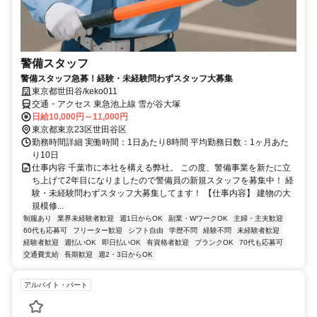
警備スタッフ
警備スタッフ急募！経験・未経験問わずスタッフ大募集
東京都世田谷/keko011
交通・アクセス 東急池上線 雪が谷大塚
日給10,000円～11,000円
東京都東京23区世田谷区
勤務時間詳細 実働時間：1日あたり8時間 平均勤務日数：1ヶ月あた
り10日
仕事内容 千葉市に本社を構える弊社。 この度、警備事業を新たに立
ち上げて2年目になりましたので警備員の新規スタッフを募集中！ 経
験・未経験問わずスタッフ大募集してます！ 【仕事内容】 建物の大
規模修...
制服あり
業界未経験者歓迎
週1日からOK
副業・WワークOK
主婦・主夫歓迎
60代も応募可
フリーター歓迎
シフト自由
学歴不問
経験不問
未経験者歓迎
経験者歓迎
週払いOK
即日払いOK
有資格者歓迎
ブランクOK
70代も応募可
交通費支給
長期歓迎
週2・3日からOK
アルバイト・パート