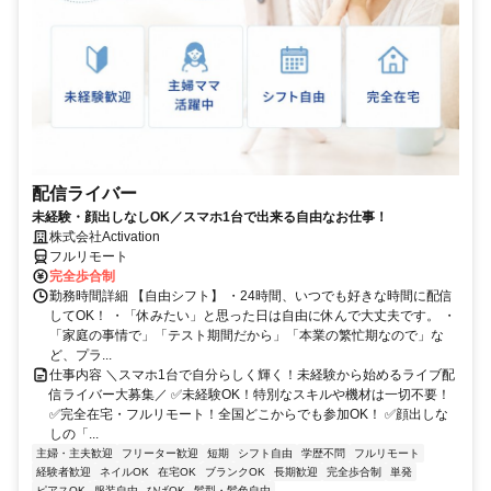
配信ライバー
未経験・顔出しなしOK／スマホ1台で出来る自由なお仕事！
株式会社Activation
フルリモート
完全歩合制
勤務時間詳細 【自由シフト】 ・24時間、いつでも好きな時間に配信
してOK！ ・「休みたい」と思った日は自由に休んで大丈夫です。 ・
「家庭の事情で」「テスト期間だから」「本業の繁忙期なので」な
ど、プラ...
仕事内容 ＼スマホ1台で自分らしく輝く！未経験から始めるライブ配
信ライバー大募集／ ✅未経験OK！特別なスキルや機材は一切不要！
✅完全在宅・フルリモート！全国どこからでも参加OK！ ✅顔出しな
しの「...
主婦・主夫歓迎
フリーター歓迎
短期
シフト自由
学歴不問
フルリモート
経験者歓迎
ネイルOK
在宅OK
ブランクOK
長期歓迎
完全歩合制
単発
ピアスOK
服装自由
ひげOK
髪型・髪色自由