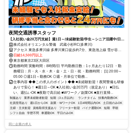
夜間交通誘導スタッフ
【入社祝い金20万円支給】週1日～/未経験歓迎/学生～シニア活躍中/日払
い・週払いOK/履歴書不要！
株式会社オリエンタル警備 武蔵小杉RC(多摩川)
アクセス 東急多摩川線 多摩川東口徒歩約7分、東急池上線 雪が谷大
塚南口徒歩約11分、東急多摩川線 沼部東口徒歩約13分 (面接地/武蔵
日給14,500円以上
小杉リクルートセンター)神奈川県川崎市中原区新丸子東２丁目９０
東京都東京23区大田区
５－３ ４０２号
勤務時間 実働時間：8時間/日 平均勤務日数：1ヶ月あたり12日 ・勤
務曜日：月・火・水・木・金・土・日・祝 ・勤務時間： [1] 20:00～
05:00 ◎週1日～勤務OK ◎週・月単位で勤務...
仕事内容 ◆◆この求人のポイント◆◆ ■未経験歓迎！夜間警備も研修
ありで安心！ ■週1日～OK ■入社祝い金20万円（規定あり） ■日払
い、週払いOK ■夜勤で高日給 ■Wワーク／副業OK ■直行直帰...
制服あり
業界未経験者歓迎
短期（3ヵ月以内）
ランチタイム
扶養内勤務OK
社員登用あり
週1日からOK
副業・WワークOK
1日4時間以内OK
土日祝のみOK
主婦・主夫歓迎
資格取得支援あり
フリーター歓迎
バイク通勤OK
短期
早朝
シフト自由
学歴不問
車通勤OK
平日のみOK
同じ企業の求人