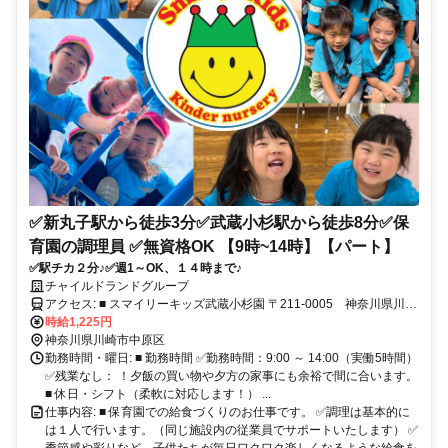
✅新丸子駅から徒歩3分✅武蔵小杉駅から徒歩8分✅保
育園の調理員 ✅無資格OK 【9時~14時】【パート】
✅駅チカ２分♪✅週1～OK、１４時まで♪
チャイルドランドグループ
アクセス: ■ スマイリーキッズ武蔵小杉園 〒211-0005 神奈川県川崎
市中原区新丸子町729 ラフィネコート102 東急目黒線 新丸子駅から
時給1,225円
徒歩3分 JR南武線 武蔵小杉駅から徒歩8分
神奈川県川崎市中原区
勤務時間・曜日: ■ 勤務時間 ✅勤務時間：9:00 ～ 14:00（実働5時間）
✅残業なし： ！夕飯の買い物や夕方の家事にも余裕で間に合います。
■ 休日・シフト（柔軟に対応します！） ...
仕事内容: ■ 保育園での給食づくりのお仕事です。 ✅調理は基本的に
は１人で行います。（同じ施設内の従業員でサポートいたします） ✅