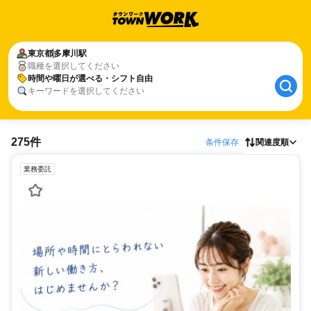
東京都
多摩川駅
職種を選択してください
時間や曜日が選べる・シフト自由
キーワードを選択してください
275件
条件保存
関連度順
業務委託