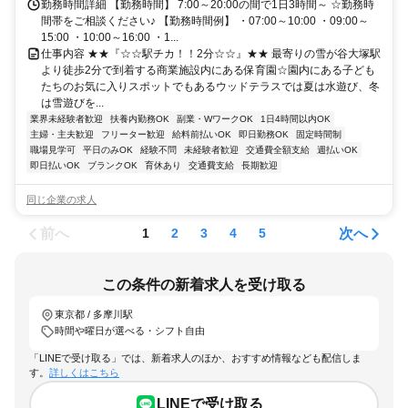
勤務時間詳細 【勤務時間】 7:00～20:00の間で1日3時間～ ☆勤務時
間帯をご相談ください♪ 【勤務時間例】 ・07:00～10:00 ・09:00～
15:00 ・10:00～16:00 ・1...
仕事内容 ★★『☆☆駅チカ！！2分☆☆』★★ 最寄りの雪が谷大塚駅
より徒歩2分で到着する商業施設内にある保育園☆園内にある子ども
たちのお気に入りスポットでもあるウッドテラスでは夏は水遊び、冬
は雪遊びを...
業界未経験者歓迎
扶養内勤務OK
副業・WワークOK
1日4時間以内OK
主婦・主夫歓迎
フリーター歓迎
給料前払いOK
即日勤務OK
固定時間制
職場見学可
平日のみOK
経験不問
未経験者歓迎
交通費全額支給
週払いOK
即日払いOK
ブランクOK
育休あり
交通費支給
長期歓迎
同じ企業の求人
前へ
次へ
1
2
3
4
5
この条件の新着求人を受け取る
東京都 / 多摩川駅
時間や曜日が選べる・シフト自由
「LINEで受け取る」では、新着求人のほか、おすすめ情報なども配信しま
す。
詳しくはこちら
LINEで受け取る