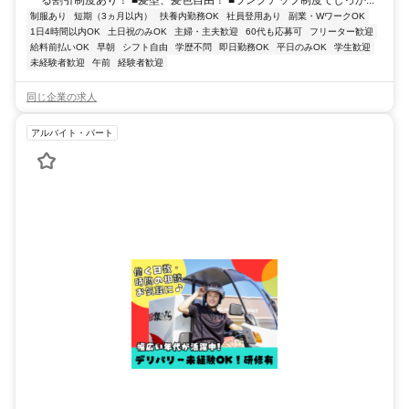
る割引制度あり！ ■髪型、髪色自由！ ■ランクアップ制度でしっか...
制服あり
短期（3ヵ月以内）
扶養内勤務OK
社員登用あり
副業・WワークOK
1日4時間以内OK
土日祝のみOK
主婦・主夫歓迎
60代も応募可
フリーター歓迎
給料前払いOK
早朝
シフト自由
学歴不問
即日勤務OK
平日のみOK
学生歓迎
未経験者歓迎
午前
経験者歓迎
同じ企業の求人
アルバイト・パート