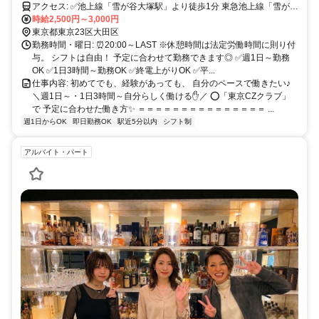
服勤務・自由シフトで自分に合った働き方ができます！
アクセス: ✅池上線「雪が谷大塚駅」より徒歩1分 東急池上線「雪が谷
大塚駅」は、 五反田駅〜蒲田駅を結ぶ路線上にあり、通勤のしやす
時給2,500円～3,000円
さが魅力です✨ 沿線には、 大崎広小路駅・戸越銀座駅・荏原中延
東京都東京23区大田区
駅・旗の台駅・長原駅・石川台駅・御嶽山駅・久が原駅・千鳥町駅・
勤務時間・曜日: ⏰20:00～LAST ※休憩時間は法定労働時間に則り付
池上駅・蓮沼駅といった駅が並び、 どのエリアからでも通いやすい
与。 シフトは自由！ 予定に合わせて勤務できます◎ ✅週1日～勤務
立地です◎ また、五反田駅からは山手線に接続しており、 渋谷駅・
OK ✅1日3時間～勤務OK ✅終電上がりOK ✅平...
新宿駅・池袋駅・品川駅などの主要エリアからもアクセス良好✨ さら
仕事内容: 初めてでも、経験があっても、 自分のペースで働きたい♪
に、蒲田駅経由で 川崎駅・横浜駅方面からの通勤も可能です♪ 加え
＼週1日～・1日3時間～自分らしく働ける✋／ ⭕「東京CZクラブ」
て、旗の台駅で乗り換えれば 大井町駅・自由が丘駅方面からも通い
で 予定に合わせた働き方✨ ＝＝＝＝＝＝＝＝＝＝＝＝＝＝＝ ...
やすく、 幅広いエリアから無理なく通える好立地です◎
週1日からOK
即日勤務OK
駅近5分以内
シフト制
アルバイト・パート