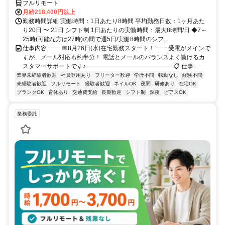
フルリモート
月給218,400円以上
勤務時間詳細 実働時間：1日あたり8時間 平均勤務日数：1ヶ月あた
り20日 〜 21日 シフト制 1日あたりの実働時間：最大8時間/日 ◆7～
25時(可能な方は27時)の間で週5日/実働8時間のシフ...
仕事内容 ━━ 📅8月26日(水)在宅勤務スタート！━━ 受電がメインで
すが、メール対応も約半分！ 電話とメールのバランスよく働けるカ
スタマーサポートです♪ ━━━━━━━━━━━━━━ 📋 仕事...
業界未経験者歓迎
社員登用あり
フリーター歓迎
学歴不問
転勤なし
経験不問
未経験者歓迎
フルリモート
経験者歓迎
ネイルOK
夜間
研修あり
在宅OK
ブランクOK
育休あり
交通費支給
長期歓迎
シフト制
深夜
ピアスOK
業務委託