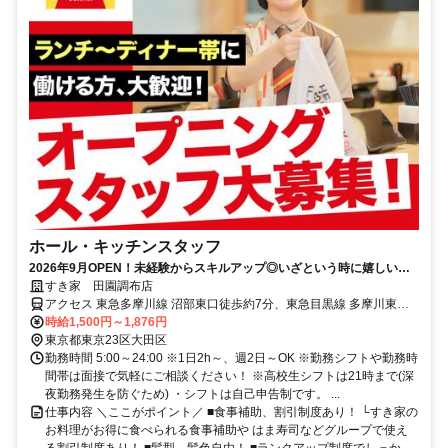
ホール・キッチンスタッフ
2026年9月OPEN！未経験からスキルアップ◎いざという時に嬉しい給
与前払い制度あり！
すき家 田園調布店
アクセス 東急多摩川線 沼部東口徒歩約7分、東急目黒線 多摩川東口
徒歩約6分、東急東横線 多摩川東口徒歩約6分 多摩川駅より徒歩6分
時給1,500円～1,876円
東京都東京23区大田区
勤務時間 5:00～24:00 ※1日2h～、週2日～OK ※勤務シフトや勤務時
間帯は面接で気軽にご相談ください！ ※高校生シフトは21時まで(深
夜勤務発生を防ぐため) ・シフトは自己申告制です。 ...
仕事内容 ＼ここがポイント／ ■食事補助、割引制度あり！ └すき家の
お料理がお得に食べられる食事補助や はま寿司などグループで使え