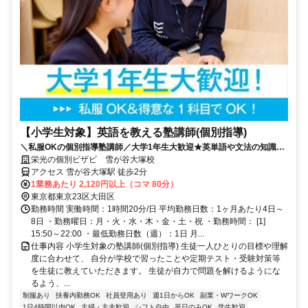
【小学生対象】英語を教える塾講師(個別指導)
＼私服OKの個別指導塾講師／大学1年生大歓迎★英単語や文法の知識を
活かそう♪教えることが好きな方歓迎！
栄光の個別ビザビ 雪が谷大塚校
アクセス 雪が谷大塚駅 徒歩2分
1業務あたり 2,120円以上（コマ 80分）
東京都東京23区大田区
勤務時間 実働時間：1時間20分/日 平均勤務日数：1ヶ月あたり4日～
8日 ・勤務曜日：月・火・水・木・金・土・祝 ・勤務時間： [1]
15:50～22:00 ・最低勤務日数（週）：1日 月...
仕事内容 小学生対象の塾講師(個別指導) 生徒一人ひとりの目標や理解
度に合わせて、 自分が学校で習ったことや定期テスト・受験対策等
を生徒に教えていただきます。 生徒が自力で問題を解けるようにな
るよう、...
制服あり
扶養内勤務OK
社員登用あり
週1日からOK
副業・WワークOK
1日4時間以内OK
主婦・主夫歓迎
シフト自由
平日のみOK
学生歓迎