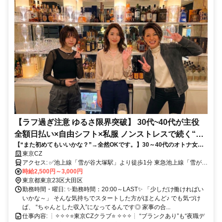
【ラフ過ぎ注意 ゆるさ限界突破】 30代~40代が主役
全額日払い×自由シフト×私服 ノンストレスで続く“ゆ
【“また初めてもいいかな？”→全然OKです。】30～40代のオトナ女子
るカウンター接客(女性)”✨
がゆるっと活躍中⭐ 経験者歓迎×日払いOK×ノルマなし◎ 気負わず始め
東京CZ
て、ちゃんと居心地よく続く場所☕
アクセス: ✅池上線「雪が谷大塚駅」より徒歩1分 東急池上線「雪が谷
大塚駅」は、 五反田駅〜蒲田駅を結ぶ路線上にあり、通勤のしやす
時給2,500円～3,000円
さが魅力です✨ 沿線には、 大崎広小路駅・戸越銀座駅・荏原中延
東京都東京23区大田区
駅・旗の台駅・長原駅・石川台駅・御嶽山駅・久が原駅・千鳥町駅・
勤務時間・曜日: ✨勤務時間：20:00～LAST✨ 「少しだけ働ければい
池上駅・蓮沼駅といった駅が並び、 どのエリアからでも通いやすい
いかな～」 そんな気持ちでスタートした方がほとんど♪ でも気づけ
立地です◎ また、五反田駅からは山手線に接続しており、 渋谷駅・
ば、 “ちゃんとした収入”になってるんです◎ 家事の合...
新宿駅・池袋駅・品川駅などの主要エリアからもアクセス良好✨ さら
仕事内容: ┊✧✧✧⭐東京CZクラブ⭐ ✧✧✧┊ “ブランクあり”も“夜職デ