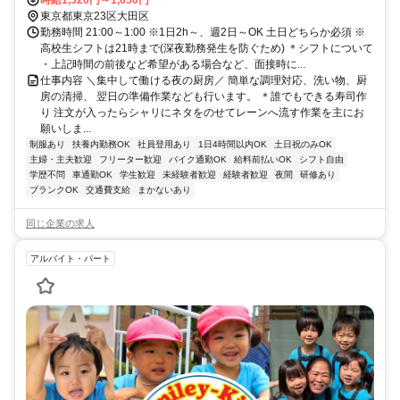
時給1,320円～1,650円
東京都東京23区大田区
勤務時間 21:00～1:00 ※1日2h～、週2日～OK 土日どちらか必須 ※
高校生シフトは21時まで(深夜勤務発生を防ぐため) ＊シフトについて
・上記時間の前後など希望がある場合など、面接時に...
仕事内容 ＼集中して働ける夜の厨房／ 簡単な調理対応、洗い物、厨
房の清掃、 翌日の準備作業なども行います。 ＊誰でもできる寿司作
り 注文が入ったらシャリにネタをのせてレーンへ流す作業を主にお
願いしま...
制服あり
扶養内勤務OK
社員登用あり
1日4時間以内OK
土日祝のみOK
主婦・主夫歓迎
フリーター歓迎
バイク通勤OK
給料前払いOK
シフト自由
学歴不問
車通勤OK
学生歓迎
未経験者歓迎
経験者歓迎
夜間
研修あり
ブランクOK
交通費支給
まかないあり
同じ企業の求人
アルバイト・パート