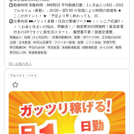
駅）
勤務時間 実働時間：8時間/日 平均勤務日数：1ヶ月あたり8日～20日
フルタイム（夜勤）：20:00～翌5:00 ※現場により時間の前後有 ★
ここがポイント！ ★ 「予定より早く終わっても、日...
仕事内容 ■■メリット多数！注目の警備ワーク■■ ＜＜ シニア応援!! ＞
＞ ＼お金と住まいの悩み、即解決！／ 個室寮30日間無料！家具家電
付きの1Rですぐに新生活スタート。 履歴書不要！面接交通費...
制服あり
短期（3ヵ月以内）
扶養内勤務OK
副業・WワークOK
土日祝のみOK
主婦・主夫歓迎
60代も応募可
フリーター歓迎
短期
シフト自由
学歴不問
即日勤務OK
平日のみOK
学生歓迎
未経験者歓迎
経験者歓迎
ネイルOK
夜間
即日払いOK
有資格者歓迎
同じ企業の求人
アルバイト・パート