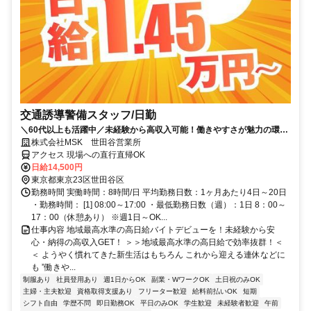
交通誘導警備スタッフ/日勤
＼60代以上も活躍中／未経験から高収入可能！働きやすさが魅力の環境
で警備員デビューをしませんか！【月収29万円可能！日払いもOK！】
株式会社MSK 世田谷営業所
勤務3日前迄シフト申請が可能です！週1日～・短期もOK！あなたのラ
アクセス 現場への直行直帰OK
イフスタイルに合わせてお仕事しませんか！未経験者大歓迎！年代幅広
日給14,500円
く活躍しています。
東京都東京23区世田谷区
勤務時間 実働時間：8時間/日 平均勤務日数：1ヶ月あたり4日～20日
・勤務時間： [1] 08:00～17:00 ・最低勤務日数（週）：1日 8：00～
17：00（休憩あり） ※週1日～OK...
仕事内容 地域最高水準の高日給バイトデビューを！未経験から安
心・納得の高収入GET！ ＞＞地域最高水準の高日給で効率抜群！＜
＜ ようやく慣れてきた新生活はもちろん これから迎える連休などに
も ”働きや...
制服あり
社員登用あり
週1日からOK
副業・WワークOK
土日祝のみOK
主婦・主夫歓迎
資格取得支援あり
フリーター歓迎
給料前払いOK
短期
シフト自由
学歴不問
即日勤務OK
平日のみOK
学生歓迎
未経験者歓迎
午前