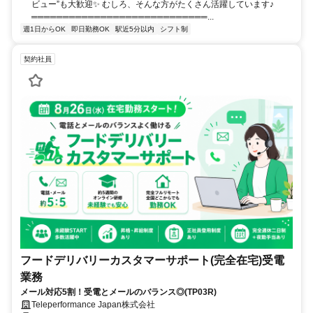
に、蒲田駅経由で 川崎駅・横浜駅方面からの通勤も可能です♪ 加え
ビュー”も大歓迎✨ むしろ、そんな方がたくさん活躍しています♪
て、旗の台駅で乗り換えれば 大井町駅・自由が丘駅方面からも通い
════════════════════════════...
やすく、 幅広いエリアから無理なく通える好立地です◎
週1日からOK
即日勤務OK
駅近5分以内
シフト制
契約社員
フードデリバリーカスタマーサポート(完全在宅)受電
業務
メール対応5割！受電とメールのバランス◎(TP03R)
Teleperformance Japan株式会社