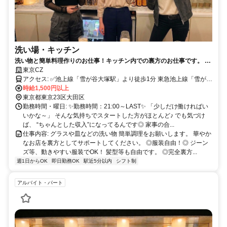
洗い場・キッチン
洗い物と簡単料理作りのお仕事！キッチン内での裏方のお仕事です。 華
やかなお店を裏方としてサポートしてください。◎中高年も活躍中！◎
東京CZ
髪型や服装も自由です！
アクセス: ✅池上線「雪が谷大塚駅」より徒歩1分 東急池上線「雪が谷
大塚駅」は、 五反田駅〜蒲田駅を結ぶ路線上にあり、通勤のしやす
時給1,500円以上
さが魅力です✨ 沿線には、 大崎広小路駅・戸越銀座駅・荏原中延
東京都東京23区大田区
駅・旗の台駅・長原駅・石川台駅・御嶽山駅・久が原駅・千鳥町駅・
勤務時間・曜日: ✨勤務時間：21:00～LAST✨ 「少しだけ働ければい
池上駅・蓮沼駅といった駅が並び、 どのエリアからでも通いやすい
いかな～」 そんな気持ちでスタートした方がほとんど♪ でも気づけ
立地です◎ また、五反田駅からは山手線に接続しており、 渋谷駅・
ば、 “ちゃんとした収入”になってるんです◎ 家事の合...
新宿駅・池袋駅・品川駅などの主要エリアからもアクセス良好✨ さら
仕事内容: グラスや皿などの洗い物 簡単調理をお願いします。 華やか
に、蒲田駅経由で 川崎駅・横浜駅方面からの通勤も可能です♪ 加え
なお店を裏方としてサポートしてください。 ◎服装自由！◎ ジーン
て、旗の台駅で乗り換えれば 大井町駅・自由が丘駅方面からも通い
ズ等、動きやすい服装でOK！ 髪型等も自由です。 ◎完全裏方...
やすく、 幅広いエリアから無理なく通える好立地です◎
週1日からOK
即日勤務OK
駅近5分以内
シフト制
アルバイト・パート