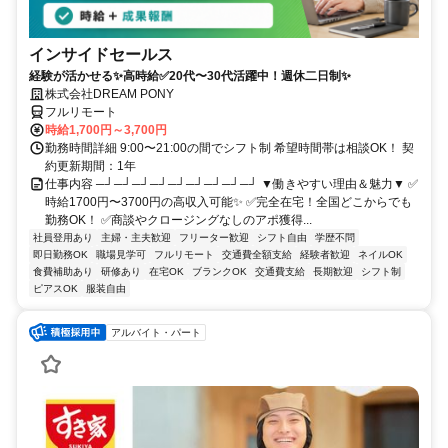
インサイドセールス
経験が活かせる✨高時給✅20代〜30代活躍中！週休二日制✨
株式会社DREAM PONY
フルリモート
時給1,700円～3,700円
勤務時間詳細 9:00〜21:00の間でシフト制 希望時間帯は相談OK！ 契
約更新期間：1年
仕事内容 ─┘─┘─┘─┘─┘─┘─┘─┘─┘ ▼働きやすい理由＆魅力▼ ✅
時給1700円〜3700円の高収入可能✨ ✅完全在宅！全国どこからでも
勤務OK！ ✅商談やクロージングなしのアポ獲得...
社員登用あり
主婦・主夫歓迎
フリーター歓迎
シフト自由
学歴不問
即日勤務OK
職場見学可
フルリモート
交通費全額支給
経験者歓迎
ネイルOK
食費補助あり
研修あり
在宅OK
ブランクOK
交通費支給
長期歓迎
シフト制
ピアスOK
服装自由
アルバイト・パート