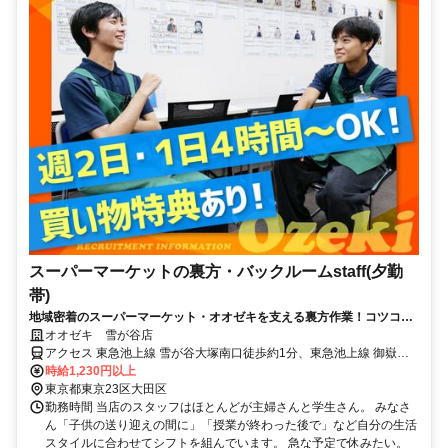
スーパーマーケットの裏方・バックルームstaff(夕勤
帯)
地域密着のスーパーマーケット・オオゼキを支える裏方作業！コツコ
ツ・モクモク、安心して働きたい方に！
オオゼキ 雪が谷店
アクセス 東急池上線 雪が谷大塚南口徒歩約1分、東急池上線 御嶽山
出入口2徒歩約10分、東急池上線 石川台出入口1徒歩約10分
時給1,230円以上
東京都東京23区大田区
勤務時間 当店のスタッフはほとんどが主婦さんと学生さん。 みなさ
ん「子供の送り迎えの間に」「授業が終わった後で」など自分の生活
スタイルに合わせてシフトを組んでいます。 急な予定で休みたい。