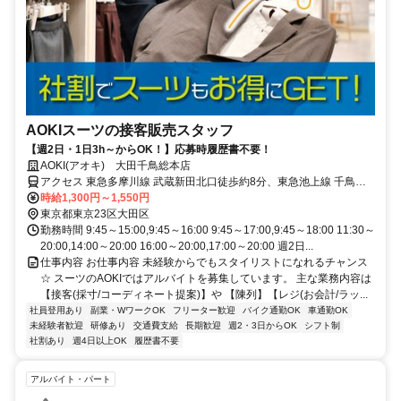
AOKIスーツの接客販売スタッフ
【週2日・1日3h～からOK！】応募時履歴書不要！
AOKI(アオキ) 大田千鳥総本店
アクセス 東急多摩川線 武蔵新田北口徒歩約8分、東急池上線 千鳥町
出入口1徒歩約8分、東急池上線 池上南口徒歩約9分 東急池上線「千
時給1,300円～1,550円
鳥町駅」より徒歩6分
東京都東京23区大田区
勤務時間 9:45～15:00,9:45～16:00 9:45～17:00,9:45～18:00 11:30～
20:00,14:00～20:00 16:00～20:00,17:00～20:00 週2日...
仕事内容 お仕事内容 未経験からでもスタイリストになれるチャンス
☆ スーツのAOKIではアルバイトを募集しています。 主な業務内容は
【接客(採寸/コーディネート提案)】や 【陳列】【レジ(お会計/ラッ...
社員登用あり
副業・WワークOK
フリーター歓迎
バイク通勤OK
車通勤OK
未経験者歓迎
研修あり
交通費支給
長期歓迎
週2・3日からOK
シフト制
社割あり
週4日以上OK
履歴書不要
アルバイト・パート