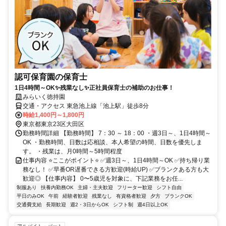
認可保育園の保育士
1日4時間～OK✨残業なし✨正社員保育士の補助のお仕事！
みらいく徳持園
交通・アクセス 東急池上線「池上駅」徒歩8分
時給1,400円～1,800円
東京都東京23区大田区
勤務時間詳細 【勤務時間】 7：30 ～ 18：00 ・週3日～、1日4時間～
OK ・勤務時間、日数は応相談、本人希望の時間、日数を優先しま
す。 ・残業は、月0時間～5時間程度
仕事内容 ⭐ここがポイント⭐ ✅週3日～、1日4時間～OK ✅持ち帰り業
務なし！ ✅早番OR遅番できる方歓迎(時給UP) ✅ブランクある方も大
歓迎◎ 【仕事内容】 0〜5歳児を対象に、下記業務をお任...
制服あり
扶養内勤務OK
主婦・主夫歓迎
フリーター歓迎
シフト自由
平日のみOK
午前
経験者歓迎
残業なし
有資格者歓迎
夕方
ブランクOK
交通費支給
長期歓迎
週2・3日からOK
シフト制
週4日以上OK