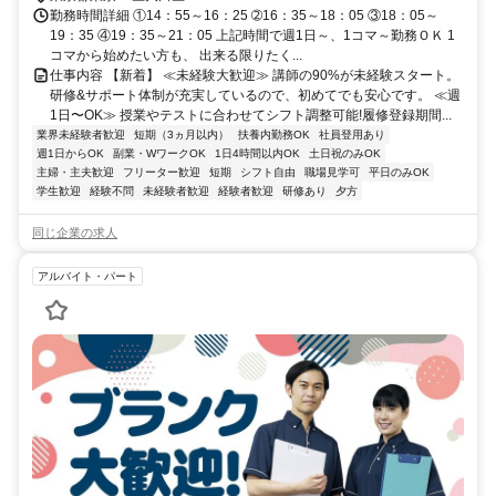
勤務時間詳細 ①14：55～16：25 ➁16：35～18：05 ③18：05～
19：35 ④19：35～21：05 上記時間で週1日～、1コマ～勤務ＯＫ 1
コマから始めたい方も、 出来る限りたく...
仕事内容 【新着】 ≪未経験大歓迎≫ 講師の90%が未経験スタート。
研修&サポート体制が充実しているので、初めてでも安心です。 ≪週
1日〜OK≫ 授業やテストに合わせてシフト調整可能!履修登録期間...
業界未経験者歓迎
短期（3ヵ月以内）
扶養内勤務OK
社員登用あり
週1日からOK
副業・WワークOK
1日4時間以内OK
土日祝のみOK
主婦・主夫歓迎
フリーター歓迎
短期
シフト自由
職場見学可
平日のみOK
学生歓迎
経験不問
未経験者歓迎
経験者歓迎
研修あり
夕方
同じ企業の求人
アルバイト・パート