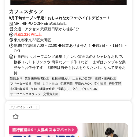
カフェスタッフ
8月下旬オープン予定！おしゃれなカフェでバイトデビュー！
MR. HIPPO COFFEE 武蔵新田店
交通・アクセス 武蔵新田駅から徒歩3分
時給1,226円以上
東京都東京23区大田区
勤務時間詳細 7:00～22:00 ◆残業ありません！ ◆週2日～・1日4ｈ～
OK!
仕事内容 ＼オープニング募集！／ いい雰囲気のオシャレなお店で､
接客･レジ･ドリンクや 簡単なフード作りなど、 まずはシンプルな業
務からお任せです！ ｢将来は自分もお店をやりたい｣ …なんて夢をお
持...
制服あり
業界未経験者歓迎
社員登用あり
土日祝のみOK
主婦・主夫歓迎
フリーター歓迎
早朝
シフト自由
学歴不問
平日のみOK
学生歓迎
経験不問
未経験者歓迎
午前
経験者歓迎
残業なし
夕方
ブランクOK
オープニングスタッフ
交通費支給
アルバイト・パート