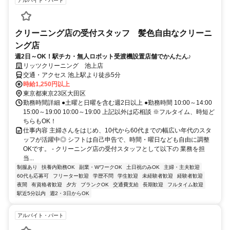
アルバイト・パート
クリーニング店の受付スタッフ 髪色自由なクリーニ
ング店
週2日～OK！駅チカ・無人ロボット受渡機設置店舗でかんたん♪
リッツクリーニング 池上店
交通・アクセス 池上駅より徒歩5分
時給1,250円以上
東京都東京23区大田区
勤務時間詳細 ●土曜と日曜を含む週2日以上 ●勤務時間 10:00～14:00
15:00～19:00 10:00～19:00 上記以外は応相談 ※フルタイム、時短ど
ちらもOK！
仕事内容 主婦さんをはじめ、10代から60代までの幅広い年代のスタ
ッフが活躍中◎ シフトは自己申告で、時間・曜日なども自由に調整
OKです。 - クリーニング店の受付スタッフとして以下の 業務を担
当...
制服あり
扶養内勤務OK
副業・WワークOK
土日祝のみOK
主婦・主夫歓迎
60代も応募可
フリーター歓迎
学歴不問
学生歓迎
未経験者歓迎
経験者歓迎
夜間
有資格者歓迎
夕方
ブランクOK
交通費支給
長期歓迎
フルタイム歓迎
駅近5分以内
週2・3日からOK
アルバイト・パート