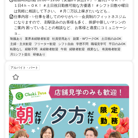
勤務時間詳細 10:00～19:00（実働8ｈ休憩1ｈ） ✅週3日～ＯＫ！ ✅
１日4ｈ～ＯＫ！ ＃土日祝日勤務可能な方優遇！ ＃シフト日数や曜日
は気軽に相談して下さい。 ＃月〇万以上稼ぎたいなども...
仕事内容 - ✨仕事を通してのやりがい✨ - 会員制のフィットネスジム
になりますので、 顔馴染みのお客様も多く、挨拶や新しいマシンの
ご案内 困っていることの相談など、 お客様と適度にコミュニケーシ
ョ...
制服あり
業界未経験者歓迎
社員登用あり
副業・WワークOK
土日祝のみOK
主婦・主夫歓迎
フリーター歓迎
シフト自由
学歴不問
職場見学可
平日のみOK
転勤なし
経験不問
未経験者歓迎
午前
経験者歓迎
残業なし
有資格者歓迎
月1シフト提出
研修あり
アルバイト・パート