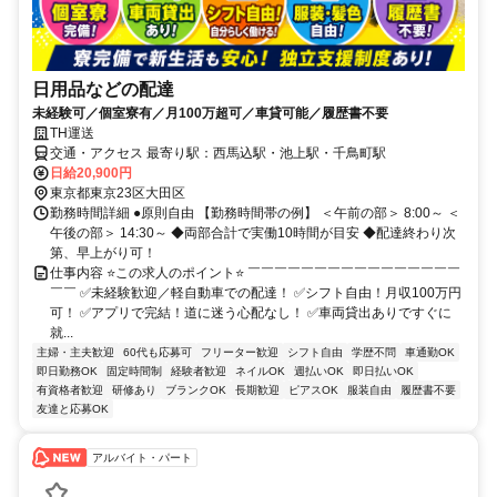
日用品などの配達
未経験可／個室寮有／月100万超可／車貸可能／履歴書不要
TH運送
交通・アクセス 最寄り駅：西馬込駅・池上駅・千鳥町駅
日給20,900円
東京都東京23区大田区
勤務時間詳細 ●原則自由 【勤務時間帯の例】 ＜午前の部＞ 8:00～ ＜
午後の部＞ 14:30～ ◆両部合計で実働10時間が目安 ◆配達終わり次
第、早上がり可！
仕事内容 ⭐この求人のポイント⭐ ￣￣￣￣￣￣￣￣￣￣￣￣￣￣￣￣
￣￣ ✅未経験歓迎／軽自動車での配達！ ✅シフト自由！月収100万円
可！ ✅アプリで完結！道に迷う心配なし！ ✅車両貸出ありですぐに
就...
主婦・主夫歓迎
60代も応募可
フリーター歓迎
シフト自由
学歴不問
車通勤OK
即日勤務OK
固定時間制
経験者歓迎
ネイルOK
週払いOK
即日払いOK
有資格者歓迎
研修あり
ブランクOK
長期歓迎
ピアスOK
服装自由
履歴書不要
友達と応募OK
アルバイト・パート