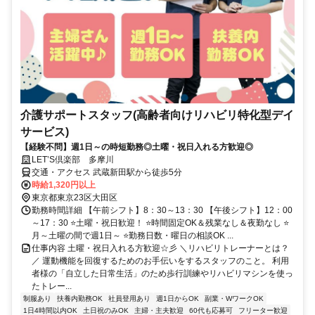
介護サポートスタッフ(高齢者向けリハビリ特化型デイ
サービス)
【経験不問】週1日～の時短勤務◎土曜・祝日入れる方歓迎◎
LET’S倶楽部 多摩川
交通・アクセス 武蔵新田駅から徒歩5分
時給1,320円以上
東京都東京23区大田区
勤務時間詳細 【午前シフト】8：30～13：30 【午後シフト】12：00
～17：30 ⭐土曜・祝日歓迎！ ⭐時間固定OK＆残業なし＆夜勤なし ⭐
月～土曜の間で週1日～ ⭐勤務日数・曜日の相談OK ...
仕事内容 土曜・祝日入れる方歓迎☆彡 ＼リハビリトレーナーとは？
／ 運動機能を回復するためのお手伝いをするスタッフのこと。 利用
者様の「自立した日常生活」のため歩行訓練やリハビリマシンを使っ
たトレー...
制服あり
扶養内勤務OK
社員登用あり
週1日からOK
副業・WワークOK
1日4時間以内OK
土日祝のみOK
主婦・主夫歓迎
60代も応募可
フリーター歓迎