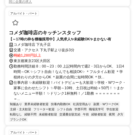
同じ企業の求人
アルバイト・パート
コメダ珈琲店のキッチンスタッフ
【～17時の枠を積極採用中】人気求人✨未経験OK✨まかない有
コメダ珈琲店 下丸子店
交通・アクセス 下丸子駅より徒歩3分
時給1,280円以上
東京都東京23区大田区
勤務時間詳細 8：00～23：00 上記時間内で週2・3日からOK、 1日4
時間～OK ✨シフト自由！なんでも相談OK✨ ＊フルタイム歓迎 ＊学
校終わりの夕方からOK ＊副業の合間に短時間OK ＊扶...
仕事内容 ✨未経験歓迎！バイトデビューも大歓迎 ✨学校・Wワーク・
家事に合わせたシフト ✨早朝～10時、土日祝は時給＋50円！ ✨まか
ないメニュー半額！ ✨ドリンク1杯無料！／1勤務 ＝＝＝＝＝＝＝
＝...
制服あり
業界未経験者歓迎
扶養内勤務OK
社員登用あり
副業・WワークOK
主婦・主夫歓迎
フリーター歓迎
シフト自由
学歴不問
職場見学可
学生歓迎
転勤なし
経験不問
未経験者歓迎
交通費全額支給
午前
経験者歓迎
夜間
夕方
ブランクOK
アルバイト・パート