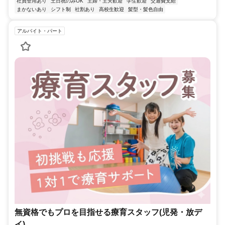
社員登用あり
土日祝のみOK
主婦・主夫歓迎
学生歓迎
交通費支給
まかないあり
シフト制
社割あり
高校生歓迎
髪型・髪色自由
アルバイト・パート
無資格でもプロを目指せる療育スタッフ(児発・放デ
イ)