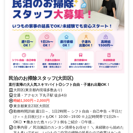
民泊のお掃除スタッフ(大田区)
直行直帰の大人気スキマバイト◎シフト自由・子連れ出勤OK！
大田区(東京都内現場多数あり)
交通・アクセス 下丸子駅 徒歩4分
時給1,500円～2,000円
東京都東京23区大田区
勤務時間詳細 週1日～、1日2時間～ シフト自由・自己申告 ＜平日だ
け＞＜土日祝だけ＞もOK！ 10:00～19:00 ※上記時間帯で1日2h～
OK◎ ▼働きかた色々♪シフト例をご紹介 - ◎午後...
仕事内容 ／ 民泊施設のカンタン清掃をお任せ！ ＼ 未経験から始めた
方も多いですが、 いつものご自宅の掃除の延長なので作業はカンタ