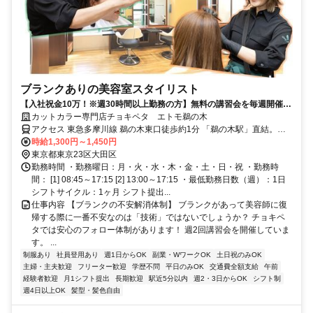
ブランクありの美容室スタイリスト
【入社祝金10万！※週30時間以上勤務の方】無料の講習会を毎週開催
中！
カットカラー専門店チョキペタ エトモ鵜の木
アクセス 東急多摩川線 鵜の木東口徒歩約1分 「鵜の木駅」直結。蒲
田駅から東急多摩川線で5分。多摩川駅から3分。
時給1,300円～1,450円
東京都東京23区大田区
勤務時間 ・勤務曜日：月・火・水・木・金・土・日・祝 ・勤務時
間： [1] 08:45～17:15 [2] 13:00～17:15 ・最低勤務日数（週）：1日
シフトサイクル：1ヶ月 シフト提出...
仕事内容 【ブランクの不安解消体制】 ブランクがあって美容師に復
帰する際に一番不安なのは「技術」ではないでしょうか？ チョキペ
タでは安心のフォロー体制があります！ 週2回講習会を開催していま
す。 ...
制服あり
社員登用あり
週1日からOK
副業・WワークOK
土日祝のみOK
主婦・主夫歓迎
フリーター歓迎
学歴不問
平日のみOK
交通費全額支給
午前
経験者歓迎
月1シフト提出
長期歓迎
駅近5分以内
週2・3日からOK
シフト制
週4日以上OK
髪型・髪色自由