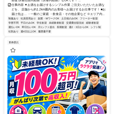
前後 扶養控除内勤務（扶養内勤務）もOKです！ ...
仕事内容 ▼お酒をお届けするシンプル作業 ご注文いただいたお酒な
どを、 店舗から約1.2km圏内のお客様へお届けするお仕事です！ ■お
届け先は… ・一般のご家庭 ・飲食店・その他企業など ※エリア内...
制服あり
社員登用あり
副業・WワークOK
土日祝のみOK
フリーター歓迎
学歴不問
平日のみOK
学生歓迎
未経験者歓迎
交通費全額支給
経験者歓迎
週払いOK
即日払いOK
月1シフト提出
長期歓迎
週2・3日からOK
シフト制
社割あり
週4日以上OK
履歴書不要
業務委託