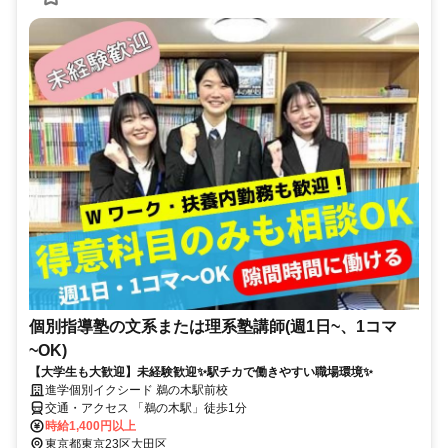
個別指導塾の文系または理系塾講師(週1日~、1コマ
~OK)
【大学生も大歓迎】未経験歓迎✨駅チカで働きやすい職場環境✨
進学個別イクシード 鵜の木駅前校
交通・アクセス 「鵜の木駅」徒歩1分
時給1,400円以上
東京都東京23区大田区