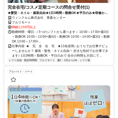
完全在宅/コスメ定期コースの問合せ受付(1)
★髪型・ネイル・服装自由★1日3時間～勤務OK★平日のみ★研修から
フルリモート！
ウィンクルム株式会社 青森センター
フルリモート
時給1,150円以上
勤務時間・曜日: ＜5つのシフトから選べます＞ 10:00～17:00×週3日
～勤務OK 10:00～13:00×週4日～勤務OK 10:00～14:00×週3日～勤務
OK 13:00～17:00×...
仕事内容: ★ 完 全 在 宅 ★13名採用♪ おうちでお仕事デビュ
ーしませんか？ 服装・髪色・ネイル自由！ 好きな恰好でお仕事でき
ます♪ 1日3時間～勤務OK・平日のみで 自分の時間も大切にで...
シフト自由
固定時間制
フルリモート
週2・3日からOK
シフト制
アルバイト・パート