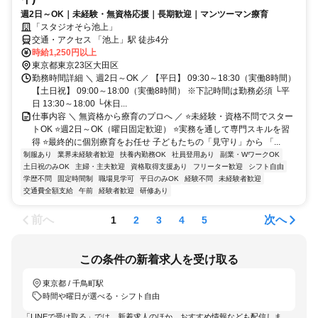
週2日～OK｜未経験・無資格応援｜長期歓迎｜マンツーマン療育
「スタジオそら池上」
交通・アクセス 「池上」駅 徒歩4分
時給1,250円以上
東京都東京23区大田区
勤務時間詳細 ＼ 週2日～OK ／ 【平日】 09:30～18:30（実働8時間）
【土日祝】 09:00～18:00（実働8時間） ※下記時間は勤務必須 └平
日 13:30～18:00 └休日...
仕事内容 ＼ 無資格から療育のプロへ ／ ⭐未経験・資格不問でスター
トOK ⭐週2日～OK（曜日固定歓迎） ⭐実務を通して専門スキルを習
得 ⭐最終的に個別療育をお任せ 子どもたちの「見守り」から 「...
制服あり
業界未経験者歓迎
扶養内勤務OK
社員登用あり
副業・WワークOK
土日祝のみOK
主婦・主夫歓迎
資格取得支援あり
フリーター歓迎
シフト自由
学歴不問
固定時間制
職場見学可
平日のみOK
経験不問
未経験者歓迎
交通費全額支給
午前
経験者歓迎
研修あり
前へ
次へ
1
2
3
4
5
この条件の新着求人を受け取る
東京都 / 千鳥町駅
時間や曜日が選べる・シフト自由
「LINEで受け取る」では、新着求人のほか、おすすめ情報なども配信しま