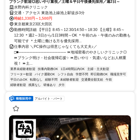
ブランク歓迎◎思いやり重視／土曜＆平日午後優先採用／週2日～
水野内科クリニック
交通・アクセス 東急池上線池上駅徒歩3分
時給1,330円～1,500円
東京都東京23区大田区
勤務時間詳細 【平日】8:45～12:30/14:50～18:30 【土曜】8:45～
12:30 ＊週2～3日から/1日3時間～OK ＊午前のみ・午後のみの勤務も
可能です ＊土曜に働ける方を優先採用...
仕事内容 ＼PC操作は得意じゃなくても大丈夫♪／
□■───────────────── ⏩地域密着のやさしいクリニック◎
⏩ブランク明け・社会復帰応援✨ ⏩思いやり・気遣いなどお人柄重
視！ ⏩土...
業界未経験者歓迎
扶養内勤務OK
1日4時間以内OK
主婦・主夫歓迎
フリーター歓迎
バイク通勤OK
シフト自由
学歴不問
即日勤務OK
職場見学可
平日のみOK
転勤なし
経験不問
未経験者歓迎
交通費全額支給
午前
経験者歓迎
残業なし
研修あり
夕方
アルバイト・パート