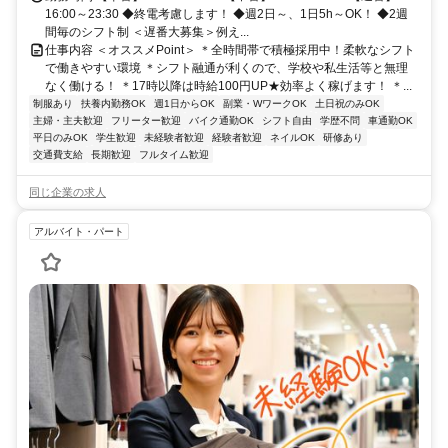
16:00～23:30 ◆終電考慮します！ ◆週2日～、1日5h～OK！ ◆2週
間毎のシフト制 ＜遅番大募集＞例え...
仕事内容 ＜オススメPoint＞ ＊全時間帯で積極採用中！柔軟なシフト
で働きやすい環境 ＊シフト融通が利くので、学校や私生活等と無理
なく働ける！ ＊17時以降は時給100円UP★効率よく稼げます！ ＊...
制服あり
扶養内勤務OK
週1日からOK
副業・WワークOK
土日祝のみOK
主婦・主夫歓迎
フリーター歓迎
バイク通勤OK
シフト自由
学歴不問
車通勤OK
平日のみOK
学生歓迎
未経験者歓迎
経験者歓迎
ネイルOK
研修あり
交通費支給
長期歓迎
フルタイム歓迎
同じ企業の求人
アルバイト・パート