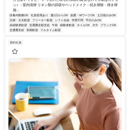
ン♪ ・室内清掃 リネン類の回収やベッドメイク・拭き掃除・掃き掃
除...
扶養内勤務OK
社員登用あり
週1日からOK
副業・WワークOK
土日祝のみOK
主婦・主夫歓迎
フリーター歓迎
シフト自由
学歴不問
平日のみOK
未経験者歓迎
交通費全額支給
午前
経験者歓迎
ネイルOK
夕方
ブランクOK
交通費支給
長期歓迎
フルタイム歓迎
契約社員