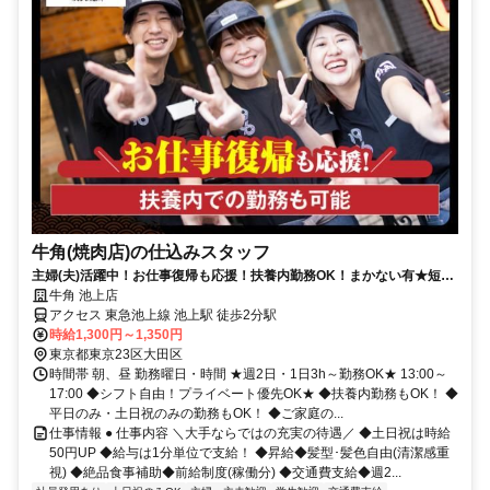
牛角(焼肉店)の仕込みスタッフ
主婦(夫)活躍中！お仕事復帰も応援！扶養内勤務OK！まかない有★短時
間OK★履歴書不要
牛角 池上店
アクセス 東急池上線 池上駅 徒歩2分駅
時給1,300円～1,350円
東京都東京23区大田区
時間帯 朝、昼 勤務曜日・時間 ★週2日・1日3h～勤務OK★ 13:00～
17:00 ◆シフト自由！プライベート優先OK★ ◆扶養内勤務もOK！ ◆
平日のみ・土日祝のみの勤務もOK！ ◆ご家庭の...
仕事情報 ● 仕事内容 ＼大手ならではの充実の待遇／ ◆土日祝は時給
50円UP ◆給与は1分単位で支給！ ◆昇給◆髪型･髪色自由(清潔感重
視) ◆絶品食事補助◆前給制度(稼働分) ◆交通費支給◆週2...