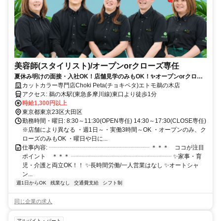
美容師(スタイリスト)/オープンorクローズ専任
夏休み明けの面接・入社OK！店舗見学のみもOK！✨オープンorクロー
ズだけの限定勤務✨お小遣い稼ぎや久しぶりのお仕事復帰にもぴった
カットカラー専門店Choki Peta(チョキペタ)エトモ鵜の木店
り！カジュアル面談OK✨
アクセス: 鵜の木駅(東急多摩川線)東口より徒歩1分
時給1,300円以上
東京都東京23区大田区
勤務時間・曜日: 8:30～11:30(OPEN専任) 14:30～17:30(CLOSE専任)
※店舗により異なる ・週1日～・実働3時間～OK ・オープンのみ、ク
ローズのみもOK ・曜日や日に...
仕事内容: ┈┈┈┈┈┈┈┈┈┈┈┈┈┈┈┈┈ ＊＊＊ ココが注目
ポイント ＊＊＊ ┈┈┈┈┈┈┈┈┈┈┈┈┈┈┈┈┈ ✨家事・育
児・介護と両立OK！！ ✨長時間労働/一人営業はなし ✨オートシャ
ン...
週1日からOK
残業なし
交通費支給
シフト制
同じ企業の求人
アルバイト・パート