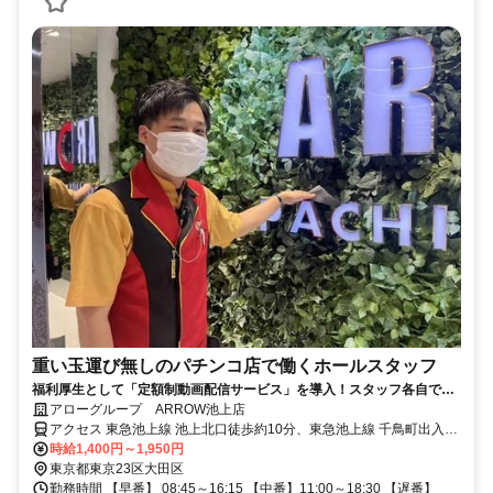
重い玉運び無しのパチンコ店で働くホールスタッフ
福利厚生として「定額制動画配信サービス」を導入！スタッフ各自で無
料閲覧が可能！週2日～♪ 初日から時給1400円以上！＜店内禁煙＞
アローグループ ARROW池上店
アクセス 東急池上線 池上北口徒歩約10分、東急池上線 千鳥町出入口
2徒歩約13分、都営浅草線 西馬込南口徒歩約15分
時給1,400円～1,950円
東京都東京23区大田区
勤務時間 【早番】 08:45～16:15 【中番】11:00～18:30 【遅番】