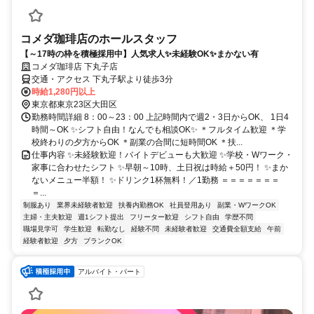
コメダ珈琲店のホールスタッフ
【～17時の枠を積極採用中】人気求人✨未経験OK✨まかない有
コメダ珈琲店 下丸子店
交通・アクセス 下丸子駅より徒歩3分
時給1,280円以上
東京都東京23区大田区
勤務時間詳細 8：00～23：00 上記時間内で週2・3日からOK、 1日4
時間～OK ✨シフト自由！なんでも相談OK✨ ＊フルタイム歓迎 ＊学
校終わりの夕方からOK ＊副業の合間に短時間OK ＊扶...
仕事内容 ✨未経験歓迎！バイトデビューも大歓迎 ✨学校・Wワーク・
家事に合わせたシフト ✨早朝～10時、土日祝は時給＋50円！ ✨まか
ないメニュー半額！ ✨ドリンク1杯無料！／1勤務 ＝＝＝＝＝＝＝
＝...
制服あり
業界未経験者歓迎
扶養内勤務OK
社員登用あり
副業・WワークOK
主婦・主夫歓迎
週1シフト提出
フリーター歓迎
シフト自由
学歴不問
職場見学可
学生歓迎
転勤なし
経験不問
未経験者歓迎
交通費全額支給
午前
経験者歓迎
夕方
ブランクOK
アルバイト・パート