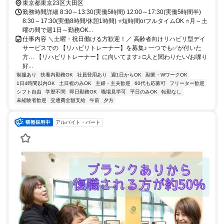
東京都東京23区大田区
勤務時間詳細 8:30～13:30(実働5時間) 12:00～17:30(実働5時間半)
8:30～17:30(実働8時間/休憩1時間) ⭐短時間orフルタイムOK ⭐月～土
曜の間で週1日～勤務OK...
仕事内容 ＼土曜・祝日働ける方歓迎！／ 高齢者向けリハビリ型デイ
サービスでの 【リハビリトレーナー】を募集♪ 一つでも✅が付いた
方… 【リハビリトレーナー】に向いてます♪ □人と関わりたい/お喋り
好...
制服あり
扶養内勤務OK
社員登用あり
週1日からOK
副業・WワークOK
1日4時間以内OK
土日祝のみOK
主婦・主夫歓迎
60代も応募可
フリーター歓迎
シフト自由
学歴不問
即日勤務OK
職場見学可
平日のみOK
転勤なし
未経験者歓迎
交通費全額支給
午前
夕方
アルバイト・パート