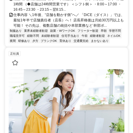
1時間 （◆店舗は24時間営業です） ＜シフト例＞ ・8:00～17:00 ・
16:45～23:30 ・23:15～翌8:15...
仕事内容 ＼1年後、“店舗を動かす側”へ／ 「DiCE（ダイス）」では、
最短1年半で店舗責任者（店長）へ！ 店長昇格後は月給30万円以上も
可能！ その先は、複数店舗の統括や本部業務など 幹部ポ...
制服あり
業界未経験者歓迎
副業・WワークOK
フリーター歓迎
早朝
学歴不問
職場見学可
経験不問
未経験者歓迎
住宅手当あり
午前
経験者歓迎
ネイルOK
夜間
研修あり
夕方
ブランクOK
育休あり
交通費支給
まかないあり
正社員