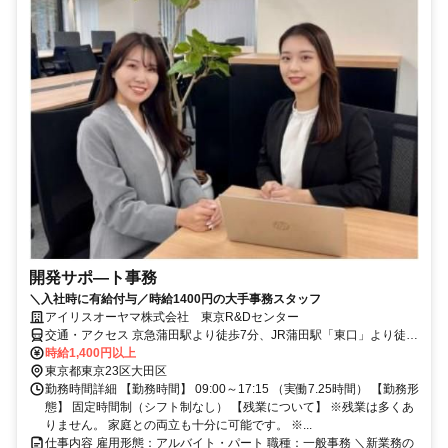
開発サポ―ト事務
＼入社時に有給付与／時給1400円の大手事務スタッフ
アイリスオーヤマ株式会社 東京R&Dセンター
交通・アクセス 京急蒲田駅より徒歩7分、JR蒲田駅「東口」より徒歩
12分
時給1,400円以上
東京都東京23区大田区
勤務時間詳細 【勤務時間】 09:00～17:15 （実働7.25時間） 【勤務形
態】 固定時間制（シフト制なし） 【残業について】 ※残業は多くあ
りません。 家庭との両立も十分に可能です。 ※...
仕事内容 雇用形態：アルバイト・パート 職種：一般事務 ＼新業務の