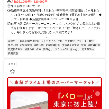
月給261,000円～320,000円
東京都東京23区大田区
勤務時間詳細 実働時間：1日あたり8時間 平均勤務日数：1ヶ月あた
り21日 〜 22日 1ヶ月単位の変形労働時間制（週平均実働40時間） ◆
シフト制勤務 ◆店舗営業時間／8:30～21:30 ※店舗...
仕事内容 店内ベーカリーコーナーにて、パンやピザ の製造および販
売をお任せします。 オーケーのベーカリーは「焼きたて」に こだわ
り、毎日多くのお客様が訪れる 人気部門です！
――――――――――――...
制服あり
業界未経験者歓迎
ランチタイム
主婦・主夫歓迎
フリーター歓迎
学歴不問
固定時間制
経験不問
未経験者歓迎
交通費全額支給
午前
経験者歓迎
有資格者歓迎
研修あり
夕方
賞与あり
ブランクOK
育休あり
交通費支給
長期歓迎
正社員