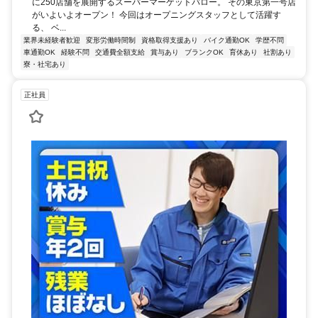
に250店舗を展開するスーパーマーケットバロー。 その東京第一号店
がいよいよオープン！ 今回はオープニングスタッフとして活躍す
る、 ベ...
業界未経験者歓迎
変形労働時間制
資格取得支援あり
バイク通勤OK
学歴不問
車通勤OK
経験不問
交通費全額支給
賞与あり
ブランクOK
育休あり
社割あり
寮・社宅あり
正社員