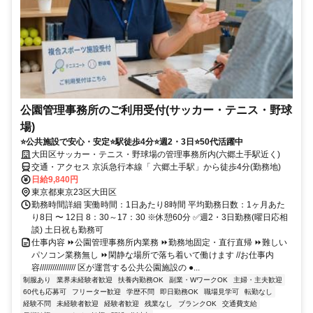
公園管理事務所のご利用受付(サッカー・テニス・野球
場)
⭐公共施設で安心・安定⭐駅徒歩4分⭐週2・3日⭐50代活躍中
大田区サッカー・テニス・野球場の管理事務所内(六郷土手駅近く)
交通・アクセス 京浜急行本線「 六郷土手駅」から徒歩4分(勤務地)
日給9,840円
東京都東京23区大田区
勤務時間詳細 実働時間：1日あたり8時間 平均勤務日数：1ヶ月あた
り8日 〜 12日 8：30～17：30 ※休憩60分 ✅週2・3日勤務(曜日応相
談) 土日祝も勤務可
仕事内容 ⏩公園管理事務所内業務 ⏩勤務地固定・直行直帰 ⏩難しい
パソコン業務無し ⏩閑静な場所で落ち着いて働けます //お仕事内
容///////////////// 区が運営する公共公園施設の ●...
制服あり
業界未経験者歓迎
扶養内勤務OK
副業・WワークOK
主婦・主夫歓迎
60代も応募可
フリーター歓迎
学歴不問
即日勤務OK
職場見学可
転勤なし
経験不問
未経験者歓迎
経験者歓迎
残業なし
ブランクOK
交通費支給