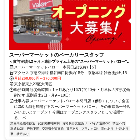
スーパーマーケットのベーカリースタッフ
＜賞与実績4.3ヶ月＞東証プライム上場の”スーパーマーケットバロー”が
東京に初出店！異業種の転職歓迎！／残業代全額支給
スーパーマーケットバロー 本羽田店(仮称)【S】
アクセス 京急空港線 糀谷南口徒歩約15分、京急本線 雑色徒歩約15
分、京急空港線 京急蒲田東口(デッキ)徒歩約22分
月給260,000円～370,000円
東京都東京23区大田区
勤務時間 総労働時間：1ヶ月あたり167時間20分 ・月単位の変形労働
制です 原則週休2日（月9～10日）
仕事内容 スーパーマーケットバロー 本羽田店（仮称）について 全国
に250店舗を展開するスーパーマーケットバロー。 その東京第一号店
がいよいよオープン！ 今回はオープニングスタッフとして活躍す
る、 ベ...
業界未経験者歓迎
変形労働時間制
資格取得支援あり
バイク通勤OK
学歴不問
車通勤OK
経験不問
交通費全額支給
賞与あり
ブランクOK
育休あり
社割あり
寮・社宅あり