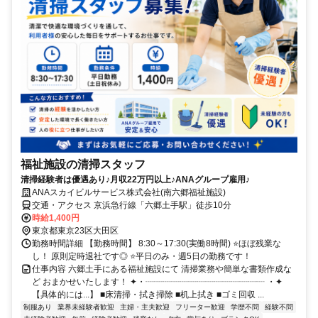
福祉施設の清掃スタッフ
清掃経験者は優遇あり♪月収22万円以上♪ANAグループ雇用♪
ANAスカイビルサービス株式会社(南六郷福祉施設)
交通・アクセス 京浜急行線「六郷土手駅」徒歩10分
時給1,400円
東京都東京23区大田区
勤務時間詳細 【勤務時間】 8:30～17:30(実働8時間) ⭐ほぼ残業な
し！ 原則定時退社です◎ ⭐平日のみ・週5日の勤務です！
仕事内容 六郷土手にある福祉施設にて 清掃業務や簡単な書類作成な
ど おまかせいたします！ ✦・┈┈┈┈┈┈┈┈┈┈┈┈┈┈ ・✦
【具体的には...】 ■床清掃・拭き掃除 ■机上拭き ■ゴミ回収 ...
制服あり
業界未経験者歓迎
主婦・主夫歓迎
フリーター歓迎
学歴不問
経験不問