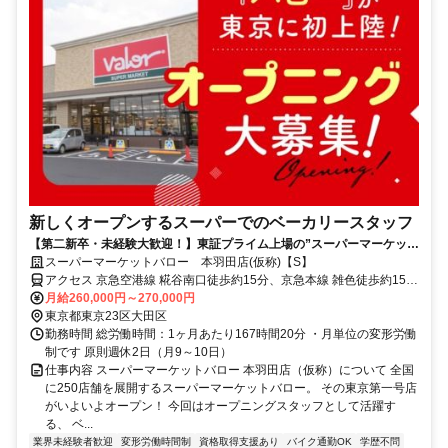
新しくオープンするスーパーでのベーカリースタッフ
【第二新卒・未経験大歓迎！】東証プライム上場の”スーパーマーケット
バロー”が東京に初出店！＜転勤なし／地域限定社員／賞与年2回＞
スーパーマーケットバロー 本羽田店(仮称)【S】
アクセス 京急空港線 糀谷南口徒歩約15分、京急本線 雑色徒歩約15
分、京急空港線 京急蒲田東口(デッキ)徒歩約22分
月給260,000円～270,000円
東京都東京23区大田区
勤務時間 総労働時間：1ヶ月あたり167時間20分 ・月単位の変形労働
制です 原則週休2日（月9～10日）
仕事内容 スーパーマーケットバロー 本羽田店（仮称）について 全国
に250店舗を展開するスーパーマーケットバロー。 その東京第一号店
がいよいよオープン！ 今回はオープニングスタッフとして活躍す
る、 ベ...
業界未経験者歓迎
変形労働時間制
資格取得支援あり
バイク通勤OK
学歴不問