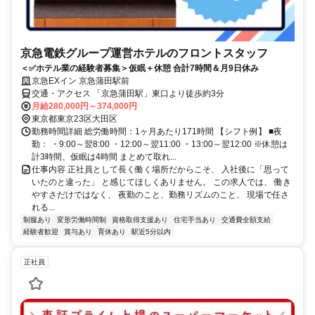
京急電鉄グループ運営ホテルのフロントスタッフ
＜✅ホテル業の経験者募集＞仮眠＋休憩 合計7時間＆月9日休み
京急EXイン 京急蒲田駅前
交通・アクセス 「京急蒲田駅」東口より徒歩約3分
月給280,000円～374,000円
東京都東京23区大田区
勤務時間詳細 総労働時間：1ヶ月あたり171時間 【シフト例】 ■夜
勤： ・9:00～翌8:00 ・12:00～翌11:00 ・13:00～翌12:00 ※休憩は
計3時間、仮眠は4時間 まとめて取れ...
仕事内容 正社員として長く働く場所だからこそ、 入社後に「思って
いたのと違った」 と感じてほしくありません。 この求人では、 働き
やすさだけではなく、 夜勤のこと、勤務リズムのこと、 現場で任さ
れる...
制服あり
変形労働時間制
資格取得支援あり
住宅手当あり
交通費全額支給
経験者歓迎
賞与あり
育休あり
駅近5分以内
正社員