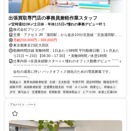
出張買取専門店の事務員兼軽作業スタッフ
✅定時退社OK✅土日休・年休115日✅憧れの事務デビュー叶う
株式会社ブリジング
交通・アクセス JR「蒲田駅」から徒歩10分/京急線「京急蒲田駅」か
ら徒歩15分/京急線「雑色駅」から徒歩5分
月給250,000円～300,000円
東京都東京23区大田区
勤務時間詳細 実働時間：1日あたり8時間 平均勤務日数：1ヶ月あた
り21日 〜 23日 【08:30～17:30】 ＊実働8時間／休憩1時間
仕事内容 ⭐全員未経験スタート⭐ 憧れのオフィス勤務デビュー ￣￣ｖ
￣￣￣￣￣￣￣￣￣￣ ━━━━━━━━━━━━━━━━━━━━
会社の成長に伴い バックオフィス強化のための増員募集です。
━━━━...
制服あり
業界未経験者歓迎
主婦・主夫歓迎
学歴不問
固定時間制
職場見学可
経験不問
未経験者歓迎
交通費全額支給
午前
ネイルOK
残業なし
研修あり
夕方
賞与あり
交通費支給
長期歓迎
長期休暇あり
ピアスOK
友達と応募OK
アルバイト・パート