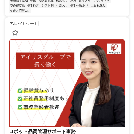
未経験者歓迎
午前
経験者歓迎
残業なし
夕方
賞与あり
ブランクOK
交通費支給
長期歓迎
シフト制
社割あり
長期休暇あり
土日祝休み
友達と応募OK
アルバイト・パート
ロボット品質管理サポート事務