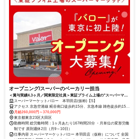
オープニング/スーパーのベーカリー担当
＜賞与実績4.3ヶ月／関東限定社員＞東証プライム上場の”スーパーマー
ケットバロー”が東京に初出店！異業種の転職歓迎！
スーパーマーケットバロー 本羽田店(仮称)【S】
アクセス 京急空港線 糀谷南口徒歩約15分、京急本線 雑色徒歩約15
分、京急空港線 京急蒲田東口(デッキ)徒歩約22分
月給260,000円～370,000円
東京都東京23区大田区
勤務時間 総労働時間：1ヶ月あたり167時間20分 ・月単位の変形労働
制です 原則週休2日（月9～10日）
仕事内容 スーパーマーケットバロー 本羽田店（仮称）について 全国