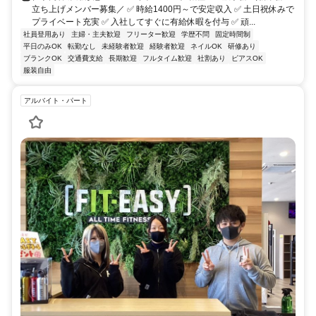
立ち上げメンバー募集／ ✅ 時給1400円～で安定収入 ✅ 土日祝休みで
プライベート充実 ✅ 入社してすぐに有給休暇を付与 ✅ 頑...
社員登用あり
主婦・主夫歓迎
フリーター歓迎
学歴不問
固定時間制
平日のみOK
転勤なし
未経験者歓迎
経験者歓迎
ネイルOK
研修あり
ブランクOK
交通費支給
長期歓迎
フルタイム歓迎
社割あり
ピアスOK
服装自由
アルバイト・パート