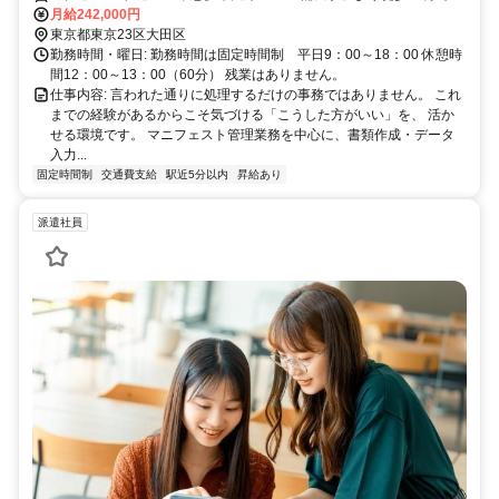
合います。 言われた通りに処理するだけの事務ではありません。 日々の
電鉄「蒲田駅」より徒歩8分
月給242,000円
業務で気づいた「こうした方がいい」を、 そのまま仕事に反映できる環
東京都東京23区大田区
境です。 残業ほぼなし・年間休日120日以上。 メリハリをつけて働く。
勤務時間・曜日: 勤務時間は固定時間制 平日9：00～18：00 休憩時
だから、定時で帰れます。
間12：00～13：00（60分） 残業はありません。
仕事内容: 言われた通りに処理するだけの事務ではありません。 これ
までの経験があるからこそ気づける「こうした方がいい」を、 活か
せる環境です。 マニフェスト管理業務を中心に、書類作成・データ
入力...
固定時間制
交通費支給
駅近5分以内
昇給あり
派遣社員