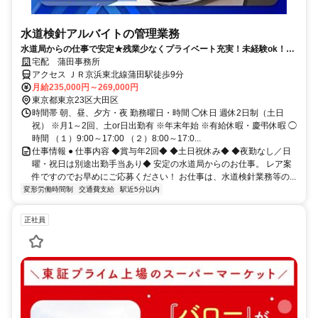
水道検針アルバイトの管理業務
水道局からの仕事で安定★残業少なくプライベート充実！未経験ok！人
物重視◎20～40代活躍中
宅配 蒲田事務所
アクセス ＪＲ京浜東北線蒲田駅徒歩9分
月給235,000円～269,000円
東京都東京23区大田区
時間帯 朝、昼、夕方・夜 勤務曜日・時間 ◯休日 週休2日制（土日
祝） ※月1～2回、土or日出勤有 ※年末年始 ※有給休暇・慶弔休暇 ◯
時間 （１）9:00～17:00 （２）8:00～17:0...
仕事情報 ● 仕事内容 ◆賞与年2回◆ ◆土日祝休み◆ ◆夜勤なし／日
曜・祝日は別途出勤手当あり◆ 安定の水道局からのお仕事。 レア案
件ですのでお早めにご応募ください！ お仕事は、水道検針業務等の...
変形労働時間制
交通費支給
駅近5分以内
正社員