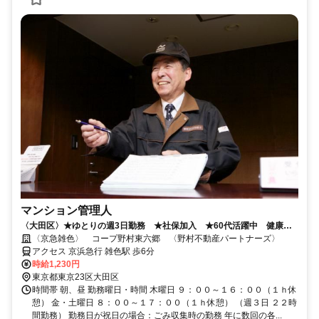
マンション管理人
〈大田区〉★ゆとりの週3日勤務 ★社保加入 ★60代活躍中 健康維
持にピッタリ
〈京急雑色〉 コープ野村東六郷 〈野村不動産パートナーズ〉
アクセス 京浜急行 雑色駅 歩6分
時給1,230円
東京都東京23区大田区
時間帯 朝、昼 勤務曜日・時間 木曜日 ９：００～１６：００（１ｈ休
憩） 金・土曜日 ８：００～１７：００（１ｈ休憩） （週３日 ２２時
間勤務） 勤務日が祝日の場合：ごみ収集時の勤務 年に数回の各...