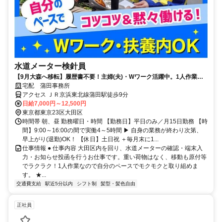
水道メーター検針員
【9月大森へ移転】履歴書不要！主婦(夫)・Wワーク活躍中。1人作業＆
早く終われば即帰宅OK
宅配 蒲田事務所
アクセス ＪＲ京浜東北線蒲田駅徒歩9分
日給7,000円～12,500円
東京都東京23区大田区
時間帯 朝、昼 勤務曜日・時間 【勤務日】平日のみ／月15日勤務 【時
間】9:00～16:00の間で実働4～5時間 ▶ 自身の業務が終わり次第、
早上がり(退勤)OK！ 【休日】土日祝 ＋毎月末に1...
仕事情報 ● 仕事内容 大田区内を回り、水道メーターの確認・端末入
力・お知らせ投函を行うお仕事です。重い荷物はなく、移動も原付等
でラクラク！1人作業なので自分のペースでモクモクと取り組めま
す。 ★...
交通費支給
駅近5分以内
シフト制
髪型・髪色自由
正社員