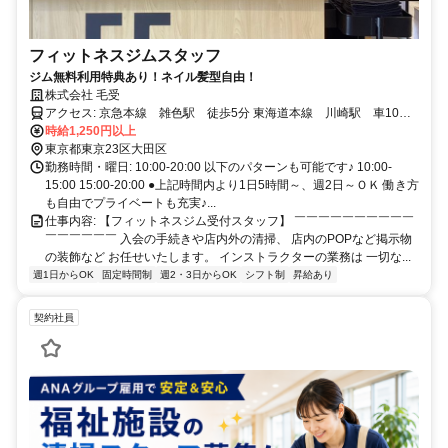
フィットネスジムスタッフ
ジム無料利用特典あり！ネイル髪型自由！
株式会社 毛受
アクセス: 京急本線 雑色駅 徒歩5分 東海道本線 川崎駅 車10分
京浜東北・根岸線 蒲田駅 車10分
時給1,250円以上
東京都東京23区大田区
勤務時間・曜日: 10:00-20:00 以下のパターンも可能です♪ 10:00-
15:00 15:00-20:00 ●上記時間内より1日5時間～、週2日～ＯＫ 働き方
も自由でプライベートも充実♪...
仕事内容: 【フィットネスジム受付スタッフ】 ￣￣￣￣￣￣￣￣￣￣
￣￣￣￣￣￣ 入会の手続きや店内外の清掃、 店内のPOPなど掲示物
の装飾など お任せいたします。 インストラクターの業務は 一切な...
週1日からOK
固定時間制
週2・3日からOK
シフト制
昇給あり
契約社員