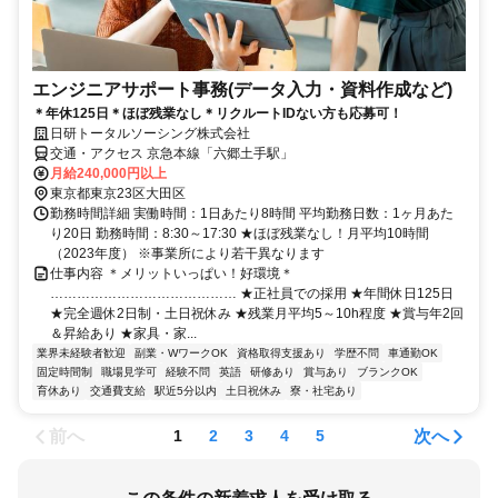
エンジニアサポート事務(データ入力・資料作成など)
＊年休125日＊ほぼ残業なし＊リクルートIDない方も応募可！
日研トータルソーシング株式会社
交通・アクセス 京急本線「六郷土手駅」
月給240,000円以上
東京都東京23区大田区
勤務時間詳細 実働時間：1日あたり8時間 平均勤務日数：1ヶ月あた
り20日 勤務時間：8:30～17:30 ★ほぼ残業なし！月平均10時間
（2023年度） ※事業所により若干異なります
仕事内容 ＊メリットいっぱい！好環境＊
…………………………………… ★正社員での採用 ★年間休日125日
★完全週休2日制・土日祝休み ★残業月平均5～10h程度 ★賞与年2回
＆昇給あり ★家具・家...
業界未経験者歓迎
副業・WワークOK
資格取得支援あり
学歴不問
車通勤OK
固定時間制
職場見学可
経験不問
英語
研修あり
賞与あり
ブランクOK
育休あり
交通費支給
駅近5分以内
土日祝休み
寮・社宅あり
前へ
次へ
1
2
3
4
5