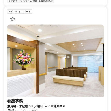
長期歓迎
フルタイム歓迎
駅近5分以内
アルバイト・パート
看護事務
無資格・未経験ＯＫ／週4日～／車通勤ＯＫ
糀谷じんクリニック