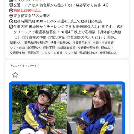
交通・アクセス 雑色駅から徒歩13分／糀谷駅から徒歩14分
時給1,269円以上
東京都東京23区大田区
勤務時間詳細 8:30～16:45 ※週4日以上で勤務日応相談
仕事内容 未経験からチャレンジできる 医療関係のお仕事です。 透析
クリニックで看護事務募集！ ★週4日以上で応相談 【具体的な業務
は】 ◎診察前の準備 ◎電話対応 ◎看護師の代わりに行う 医師...
制服あり
業界未経験者歓迎
扶養内勤務OK
社員登用あり
主婦・主夫歓迎
シフト自由
車通勤OK
経験不問
未経験者歓迎
交通費全額支給
研修あり
交通費支給
長期歓迎
フルタイム歓迎
シフト制
週4日以上OK
食事補助あり
アルバイト・パート