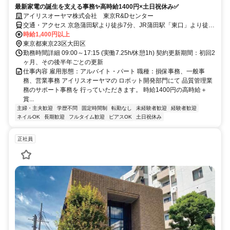
最新家電の誕生を支える事務✨高時給1400円×土日祝休み✅
アイリスオーヤマ株式会社 東京R&Dセンター
交通・アクセス 京急蒲田駅より徒歩7分、JR蒲田駅「東口」より徒歩
12分
時給1,400円以上
東京都東京23区大田区
勤務時間詳細 09:00～17:15 (実働7.25h/休憩1h) 契約更新期間：初回2
ヶ月、その後半年ごとの更新
仕事内容 雇用形態：アルバイト・パート 職種：損保事務、一般事
務、営業事務 アイリスオーヤマの ロボット開発部門にて 品質管理業
務のサポート事務を 行っていただきます。 時給1400円の高時給＋
賞...
主婦・主夫歓迎
学歴不問
固定時間制
転勤なし
未経験者歓迎
経験者歓迎
ネイルOK
長期歓迎
フルタイム歓迎
ピアスOK
土日祝休み
正社員