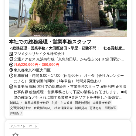
本社での総務経理・営業事務スタッフ
＜総務経理・営業事務／大田区蒲田＞学歴・経験不問！ 社会貢献度の
高いリサイクル業界で新たなスタートを
フジメタルリサイクル株式会社
交通アクセス 京浜急行線「京急蒲田駅」から徒歩5分 JR蒲田駅から
徒歩10分 ※自転車通勤可
月給220,000円～300,000円
東京都東京23区大田区
勤務曜日・時間 8:00～17:00（休憩60分） 月～金（会社カレンダー
による） 変形労働時間制（1年単位） 時間外労働あり
募集要項 職種 本社での総務経理・営業事務スタッフ 雇用形態 正社員
仕事内容 総務経理・営業事務として下記の業務をお任せします。 ■帳
簿の確認など仕入れに関する業務 ■専用ソフトを使用した販売実...
制服あり
業界未経験者歓迎
主婦・主夫歓迎
固定時間制
未経験者歓迎
交通費全額支給
食費補助あり
社会保険完備
制服貸与
育休あり
長期歓迎
昇給あり
アルバイト・パート