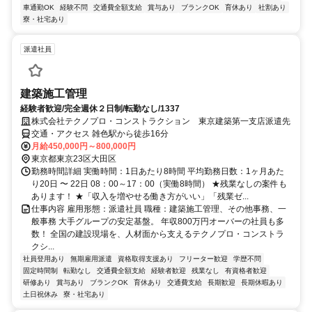
車通勤OK
経験不問
交通費全額支給
賞与あり
ブランクOK
育休あり
社割あり
寮・社宅あり
派遣社員
建築施工管理
経験者歓迎/完全週休２日制/転勤なし/1337
株式会社テクノプロ・コンストラクション 東京建築第一支店派遣先
交通・アクセス 雑色駅から徒歩16分
月給450,000円～800,000円
東京都東京23区大田区
勤務時間詳細 実働時間：1日あたり8時間 平均勤務日数：1ヶ月あた
り20日 〜 22日 08：00～17：00（実働8時間） ★残業なしの案件も
あります！ ★「収入を増やせる働き方がいい」「残業ゼ...
仕事内容 雇用形態：派遣社員 職種：建築施工管理、その他事務、一
般事務 大手グループの安定基盤。 年収800万円オーバーの社員も多
数！ 全国の建設現場を、人材面から支えるテクノプロ・コンストラ
クシ...
社員登用あり
無期雇用派遣
資格取得支援あり
フリーター歓迎
学歴不問
固定時間制
転勤なし
交通費全額支給
経験者歓迎
残業なし
有資格者歓迎
研修あり
賞与あり
ブランクOK
育休あり
交通費支給
長期歓迎
長期休暇あり
土日祝休み
寮・社宅あり