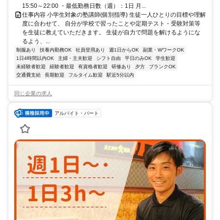
15:50～22:00 ・最低勤務日数（週）：1日 月...
仕事内容 小学生対象の塾講師(個別指導) 生徒一人ひとりの目標や理解
度に合わせて、 自分が学校で習ったことや定期テスト・受験対策等
を生徒に教えていただきます。 生徒が自力で問題を解けるようにな
るよう、...
制服あり
扶養内勤務OK
社員登用あり
週1日からOK
副業・WワークOK
1日4時間以内OK
主婦・主夫歓迎
シフト自由
平日のみOK
学生歓迎
未経験者歓迎
経験者歓迎
有資格者歓迎
研修あり
夕方
ブランクOK
交通費支給
長期歓迎
フルタイム歓迎
駅近5分以内
同じ企業の求人
アルバイト・パート