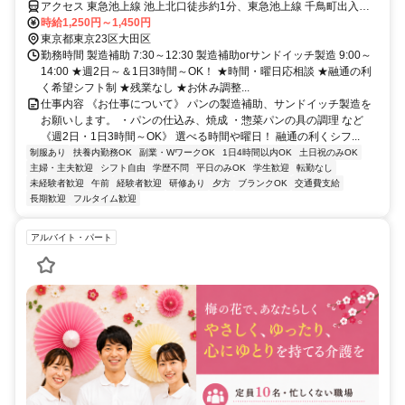
アクセス 東急池上線 池上北口徒歩約1分、東急池上線 千鳥町出入口2
徒歩約14分、東急池上線 蓮沼出入口2徒歩約14分
時給1,250円～1,450円
東京都東京23区大田区
勤務時間 製造補助 7:30～12:30 製造補助orサンドイッチ製造 9:00～
14:00 ★週2日～＆1日3時間～OK！ ★時間・曜日応相談 ★融通の利
く希望シフト制 ★残業なし ★お休み調整...
仕事内容 《お仕事について》 パンの製造補助、サンドイッチ製造を
お願いします。 ・パンの仕込み、焼成 ・惣菜パンの具の調理 など
《週2日・1日3時間～OK》 選べる時間や曜日！ 融通の利くシフ...
制服あり
扶養内勤務OK
副業・WワークOK
1日4時間以内OK
土日祝のみOK
主婦・主夫歓迎
シフト自由
学歴不問
平日のみOK
学生歓迎
転勤なし
未経験者歓迎
午前
経験者歓迎
研修あり
夕方
ブランクOK
交通費支給
長期歓迎
フルタイム歓迎
アルバイト・パート