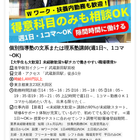
個別指導塾の文系または理系塾講師(週1日~、1コマ
~OK)
【大学生も大歓迎】未経験歓迎✨駅チカで働きやすい職場環境✨
進学個別イクシード 武蔵新田駅前校
交通・アクセス 「武蔵新田駅」徒歩1分
時給1,400円以上
東京都東京23区大田区
勤務時間詳細 ①14：55～16：25 ➁16：35～18：05 ③18：05～
19：35 ④19：35～21：05 上記時間で週1日～、1コマ～勤務ＯＫ 1
コマから始めたい方も、 出来る限りたく...
仕事内容 【新着】 ≪未経験大歓迎≫ 講師の90%が未経験スタート。
研修&サポート体制が充実しているので、初めてでも安心です。 ≪週
1日〜OK≫ 授業やテストに合わせてシフト調整可能!履修登録期間...
業界未経験者歓迎
短期（3ヵ月以内）
扶養内勤務OK
社員登用あり
週1日からOK
副業・WワークOK
1日4時間以内OK
土日祝のみOK
主婦・主夫歓迎
フリーター歓迎
短期
シフト自由
職場見学可
平日のみOK
学生歓迎
経験不問
未経験者歓迎
経験者歓迎
研修あり
夕方