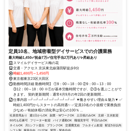
定員10名、地域密着型デイサービスでの介護業務
最大時給1,450✅祝金7万✅住宅手当2万円あり✨昇給あり
スマイルデイサービス梅の花
交通・アクセス 京浜東北線蒲田駅徒歩9分
時給1,400円～1,450円
東京都東京23区大田区
勤務時間詳細 勤務時間】 ①9：00～18：00 ②9：00～13：00
③12：00～18：00 ※①が基本労働時間ですが、②③を選ぶことがで
きます。 契約更新期間：通常4月9月の年2回の更新期間...
仕事内容 ─┘─┘─┘─┘─┘─┘─┘─┘─┘ ▼働きやすい理由＆魅力▼ ✅
時給1,400円からスタートの高待遇✨ ✅定員10名の小規模で業務負担
少なめ ✅有給休暇の消化率は安心の100％ ...
社員登用あり
週1日からOK
副業・WワークOK
土日祝のみOK
主婦・主夫歓迎
60代も応募可
フリーター歓迎
バイク通勤OK
職場見学可
平日のみOK
ネイルOK
月1シフト提出
ブランクOK
交通費支給
フルタイム歓迎
駅近5分以内
シフト制
服装自由
ひげOK
髪型・髪色自由