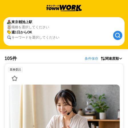
東京都
池上駅
職種を選択してください
週1日からOK
キーワードを選択してください
105件
条件保存
関連度順
業務委託