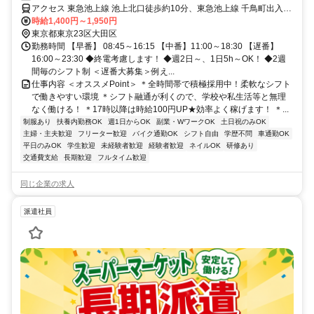
アクセス 東急池上線 池上北口徒歩約10分、東急池上線 千鳥町出入口
2徒歩約13分、都営浅草線 西馬込南口徒歩約15分
時給1,400円～1,950円
東京都東京23区大田区
勤務時間 【早番】 08:45～16:15 【中番】11:00～18:30 【遅番】
16:00～23:30 ◆終電考慮します！ ◆週2日～、1日5h～OK！ ◆2週
間毎のシフト制 ＜遅番大募集＞例え...
仕事内容 ＜オススメPoint＞ ＊全時間帯で積極採用中！柔軟なシフト
で働きやすい環境 ＊シフト融通が利くので、学校や私生活等と無理
なく働ける！ ＊17時以降は時給100円UP★効率よく稼げます！ ＊...
制服あり
扶養内勤務OK
週1日からOK
副業・WワークOK
土日祝のみOK
主婦・主夫歓迎
フリーター歓迎
バイク通勤OK
シフト自由
学歴不問
車通勤OK
平日のみOK
学生歓迎
未経験者歓迎
経験者歓迎
ネイルOK
研修あり
交通費支給
長期歓迎
フルタイム歓迎
同じ企業の求人
派遣社員