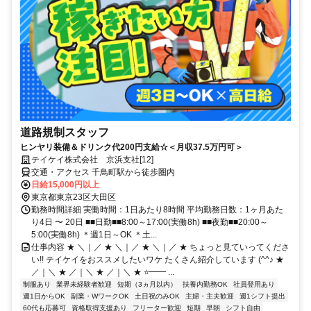
道路規制スタッフ
ヒンヤリ装備＆ドリンク代200円支給☆＜月収37.5万円可＞
テイケイ株式会社 京浜支社[12]
交通・アクセス 千鳥町駅から徒歩圏内
日給15,000円以上
東京都東京23区大田区
勤務時間詳細 実働時間：1日あたり8時間 平均勤務日数：1ヶ月あた
り4日 〜 20日 ■■日勤■■8:00～17:00(実働8h) ■■夜勤■■20:00～
5:00(実働8h) ＊週1日～OK ＊土...
仕事内容 ★ ＼｜／ ★ ＼｜／ ★ ＼｜／ ★ ちょっと見ていってくださ
い!! テイケイをおススメしたいワケ たくさん紹介しています (^^♪ ★
／｜＼ ★ ／｜＼ ★ ／｜＼ ★ ⭐━━ ...
制服あり
業界未経験者歓迎
短期（3ヵ月以内）
扶養内勤務OK
社員登用あり
週1日からOK
副業・WワークOK
土日祝のみOK
主婦・主夫歓迎
週1シフト提出
60代も応募可
資格取得支援あり
フリーター歓迎
短期
早朝
シフト自由