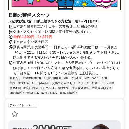
日勤の警備スタッフ
未経験歓迎!!週5日以上勤務できる方歓迎！週1～2日もOK♪
日本綜合警備株式会社 日暮里営業所 池上駅周辺の現場
交通・アクセス 池上駅周辺／直行直帰の現場です。
日給11,500円～14,376円
東京都東京23区大田区
勤務時間詳細 実働時間：1日あたり8時間 平均勤務日数：1ヶ月あた
り4日 〜 22日 【日勤】8:30～17:30 ★休憩1時間 ★シフト制 ★週5日
以上勤務できる方大歓迎 ★週1日からOK＜積極採...
仕事内容 ■当社を選ぶポイント ✅少人数現場が中心！ 走りっぱなしは
ほぼ無し！✨ ✅日払い対応可！ 急な出費も怖くない！✊ ✅早上がりで
も日給保証！ 1時間でも1日分❗ ✅未経験から正社員とし...
制服あり
扶養内勤務OK
社員登用あり
週1日からOK
副業・WワークOK
主婦・主夫歓迎
60代も応募可
資格取得支援あり
フリーター歓迎
シフト自由
学歴不問
固定時間制
平日のみOK
学生歓迎
未経験者歓迎
交通費全額支給
経験者歓迎
週払いOK
即日払いOK
有資格者歓迎
アルバイト・パート