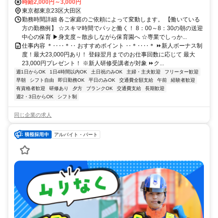
時給2,000円～3,000円
東京都東京23区大田区
勤務時間詳細 各ご家庭のご依頼によって変動します。 【働いている
方の勤務例】 ☆スキマ時間でパッと働く！ 8：00～8：30の朝の送迎
中心の保育 ▶身支度～散歩しながら保育園へ ☆専業でしっか...
仕事内容 ＊‥‥＊‥ おすすめポイント ‥＊‥‥＊ ⏩新人ボーナス制
度！最大23,000円あり！ 登録翌月までのお仕事回数に応じて 最大
23,000円プレゼント！ ※新人研修受講者が対象 ⏩ク...
週1日からOK
1日4時間以内OK
土日祝のみOK
主婦・主夫歓迎
フリーター歓迎
早朝
シフト自由
即日勤務OK
平日のみOK
交通費全額支給
午前
経験者歓迎
有資格者歓迎
研修あり
夕方
ブランクOK
交通費支給
長期歓迎
週2・3日からOK
シフト制
同じ企業の求人
アルバイト・パート