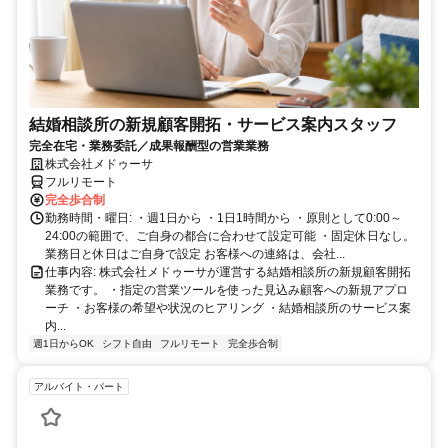
結婚相談所の新規顧客開拓・サービス案内スタッフ
完全在宅・業務委託／成果報酬型の営業業務
株式会社メドゥーサ
フルリモート
完全歩合制
勤務時間・曜日: ・週1日から ・1日1時間から ・原則として0:00～
24:00の範囲で、ご自身の都合に合わせて設定可能 ・固定休日なし。
業務日と休日はご自身で設定 お客様への連絡は、会社...
仕事内容: 株式会社メドゥーサが運営する結婚相談所の新規顧客開拓
業務です。 ・指定の営業ツールを使った見込み顧客への新規アプロ
ーチ ・お客様の希望や状況のヒアリング ・結婚相談所のサービス案
内...
週1日からOK
シフト自由
フルリモート
完全歩合制
アルバイト・パート