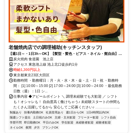
老舗焼肉店での調理補助(キッチンスタッフ)
【週1日～・1日3h～OK】【髪型・髪色・ピアス・ネイル・髭自由】バ
イトデビューの方も大歓迎！料理したことない方もOK♪包丁の持ち方か
炭火焼肉 食道園 池上店
ら教えます！盛り付けや混ぜ合わせなど、カンタンな作業ばかりなので
アクセス 東急池上線 池上北口徒歩約1分
ご安心ください♪シフトは柔軟対応OK◎「テストがある」「子どものお
時給1,300円以上
迎えに合わせたい」などなんでも相談してください！美味しいまかない
東京都東京23区大田区
も食べられるので食費も節約OK◎
勤務時間 ・勤務曜日：月・火・水・木・金・土・日・祝 ・勤務時
間： [1] 10:00～15:00 [2] 17:00～24:00 [3] 10:00～24:00 ・最低勤務
日数（週）：1日 シ...
仕事内容 ◆アピールポイント ＼ 調理未経験でも大歓迎 ／ シフト
も！オシャレも！ 自由度高く働けちゃう♪ 未経験スタートの仲間も
たくさん活躍してるから 安心してご応募ください♪ ………………...
制服あり
扶養内勤務OK
社員登用あり
週1日からOK
1日4時間以内OK
隔週シフト提出
土日祝のみOK
主婦・主夫歓迎
フリーター歓迎
シフト自由
学歴不問
即日勤務OK
平日のみOK
学生歓迎
未経験者歓迎
経験者歓迎
ネイルOK
夜間
夕方
ブランクOK