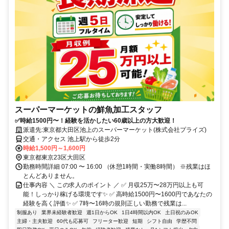
スーパーマーケットの鮮魚加工スタッフ
✅時給1500円〜！経験を活かしたい60歳以上の方大歓迎！
派遣先:東京都大田区池上のスーパーマーケット(株式会社プライズ)
交通・アクセス 池上駅から徒歩2分
時給1,500円～1,600円
東京都東京23区大田区
勤務時間詳細 07:00 〜 16:00 （休憩1時間・実働8時間） ※残業はほ
とんどありません。
仕事内容 ＼ この求人のポイント ／ ✅ 月収25万〜28万円以上も可
能！しっかり稼げる環境です✨ ✅ 高時給1500円〜1600円であなたの
経験を高く評価✨ ✅ 7時〜16時の規則正しい勤務で残業は...
制服あり
業界未経験者歓迎
週1日からOK
1日4時間以内OK
土日祝のみOK
主婦・主夫歓迎
60代も応募可
フリーター歓迎
短期
シフト自由
学歴不問