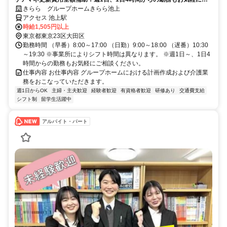
相談ください。
きらら グループホームきらら池上
アクセス 池上駅
時給1,505円以上
東京都東京23区大田区
勤務時間 （早番）8:00～17:00 （日勤）9:00～18:00 （遅番）10:30
～19:30 ※事業所によりシフト時間は異なります。 ※週1日～、1日4
時間からの勤務もお気軽にご相談ください。
仕事内容 お仕事内容 グループホームにおける計画作成および介護業
務をおこなっていただきます。
週1日からOK
主婦・主夫歓迎
経験者歓迎
有資格者歓迎
研修あり
交通費支給
シフト制
留学生活躍中
アルバイト・パート