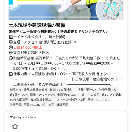
土木現場や建設現場の警備
警備デビュー応援☆初期費用0！快適装備＆ドリンク手当アリ♪
テイケイ株式会社 川崎支社[69]
交通・アクセス 蓮沼駅周辺/直行直帰OK
日給14,000円以上
東京都東京23区大田区
勤務時間詳細 実働時間：1日あたり8時間 平均勤務日数：1ヶ月あた
り4日 〜 20日 ■■日勤■■8:00～17:00(実働8h) ■■夜勤■■20:00～
5:00(実働8h) ＊週1日～OK ＊土...
仕事内容 ✨未経験歓迎×週1～OK✨ ✨”即”高収入が目指せる✨
╭━━━━━━━━━━━━━━╮ ┃ 工事現場・建築現場での ┃ ┃
工事車両や歩行者の誘導staff ┃ ╰━━━━━━━━━━━━...
制服あり
業界未経験者歓迎
短期（3ヵ月以内）
扶養内勤務OK
社員登用あり
週1日からOK
副業・WワークOK
土日祝のみOK
主婦・主夫歓迎
週1シフト提出
60代も応募可
資格取得支援あり
フリーター歓迎
短期
早朝
シフト自由
学歴不問
平日のみOK
学生歓迎
経験不問
アルバイト・パート