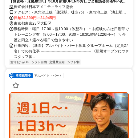
【無資格・未経験OK】✨10月新規OPEN✨おしごと相談会開催✨✅夜勤
専従＆平日のみOK✅週1回～OK✅扶養内OK✅️資格取得支援あり（規定
株式会社日本アメニティライフ協会
有）
アクセス: ・東急池上線「蓮沼駅」徒歩7分 ・東急池上線「池上駅」
徒歩16分 ・JR各線・東急各線「蒲田駅」徒歩14分
日給24,390円～24,945円
東京都東京23区大田区
勤務時間・曜日: 17:00～翌10:00（休憩2h） ＊未経験の⽅は⽇勤帯で
トレーニング有 （8:00～17:00、9:30～18:30/時給1226円〜） ＼介
護と両立！選べる曜日で働きやすい...
仕事内容: 【新着】アルバイト・パート募集 グループホーム（定員27
名）でのお仕事 ----------------------------------------- 《新規オープンにつき
スタッフ募...
週1日からOK
シフト自由
交通費支給
シフト制
アルバイト・パート