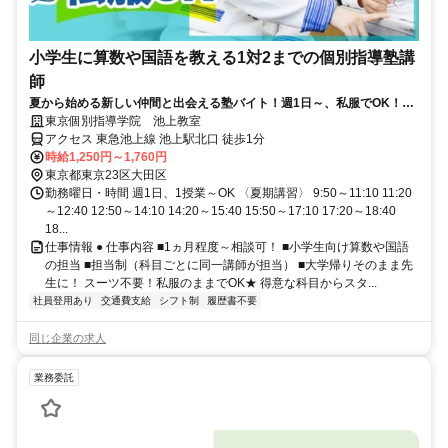
小学生に算数や国語を教える1対2までの個別指導塾講
師
夏から始める新しい仲間と出会える塾バイト！週1日～、私服でOK！テ
ストや帰省なども調整可能！
東京個別指導学院 池上教室
アクセス 東急池上線 池上駅北口 徒歩1分
時給1,250円～1,760円
東京都東京23区大田区
勤務曜日・時間 週1日、1授業～OK 〈夏期講習〉 9:50～11:10 11:20
～12:40 12:50～14:10 14:20～15:40 15:50～17:10 17:20～18:40
18...
仕事情報 ● 仕事内容 ■1ヵ月程度～相談可！ ■小学生向け算数や国語
の担当 ■担当制（科目ごとに同一講師が担当） ■大学帰りそのまま先
生に！ スーツ不要！私服のままでOK★ 得意な科目からスタ...
社員登用あり
交通費支給
シフト制
履歴書不要
同じ企業の求人
業務委託