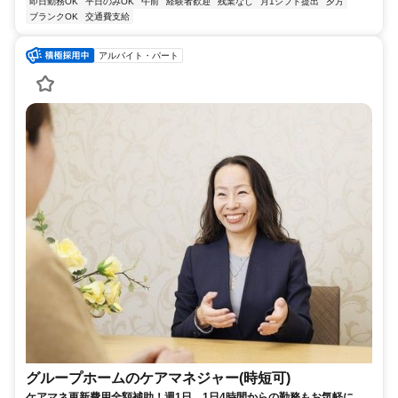
即日勤務OK
平日のみOK
午前
経験者歓迎
残業なし
月1シフト提出
夕方
ブランクOK
交通費支給
アルバイト・パート
グループホームのケアマネジャー(時短可)
ケアマネ更新費用全額補助！週1日、1日4時間からの勤務もお気軽にご