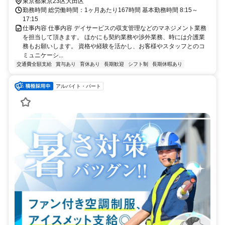
東京都東京23区大田区
勤務時間 総労働時間：1ヶ月あたり167時間 基本勤務時間 8:15～
17:15
仕事内容 仕事内容 デイサービスの収支管理などのマネジメント業務
を担当して頂きます。 ほかにも契約業務や渉外業務、時には介護業
務もお願いします。 資格や経験を活かし、お客様やスタッフとのコ
ミュニケーシ...
交通費全額支給
賞与あり
育休あり
長期歓迎
シフト制
長期休暇あり
アルバイト・パート