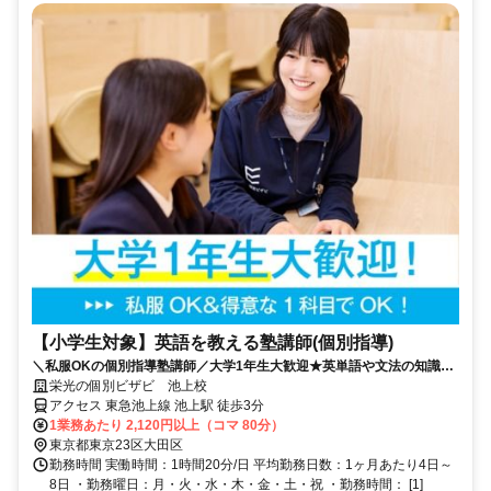
【小学生対象】英語を教える塾講師(個別指導)
＼私服OKの個別指導塾講師／大学1年生大歓迎★英単語や文法の知識を
活かそう♪教えることが好きな方歓迎！
栄光の個別ビザビ 池上校
アクセス 東急池上線 池上駅 徒歩3分
1業務あたり 2,120円以上（コマ 80分）
東京都東京23区大田区
勤務時間 実働時間：1時間20分/日 平均勤務日数：1ヶ月あたり4日～
8日 ・勤務曜日：月・火・水・木・金・土・祝 ・勤務時間： [1]