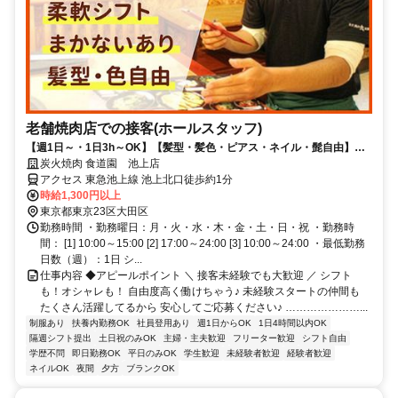
老舗焼肉店での接客(ホールスタッフ)
【週1日～・1日3h～OK】【髪型・髪色・ピアス・ネイル・髭自由】バ
イトデビューの方も大歓迎！老舗の焼肉店ですが、雰囲気はとっても明
炭火焼肉 食道園 池上店
るく気さくなので馴染みやすいです♪シフトは柔軟対応OK◎「テストが
アクセス 東急池上線 池上北口徒歩約1分
ある」「子どものお迎えに合わせたい」などなんでも相談してくださ
時給1,300円以上
い！美味しいまかないも食べられるので食費も節約OK◎常連さんが多く
東京都東京23区大田区
て会話が弾みやすいあたたかなお店です♪
勤務時間 ・勤務曜日：月・火・水・木・金・土・日・祝 ・勤務時
間： [1] 10:00～15:00 [2] 17:00～24:00 [3] 10:00～24:00 ・最低勤務
日数（週）：1日 シ...
仕事内容 ◆アピールポイント ＼ 接客未経験でも大歓迎 ／ シフト
も！オシャレも！ 自由度高く働けちゃう♪ 未経験スタートの仲間も
たくさん活躍してるから 安心してご応募ください♪ …………………...
制服あり
扶養内勤務OK
社員登用あり
週1日からOK
1日4時間以内OK
隔週シフト提出
土日祝のみOK
主婦・主夫歓迎
フリーター歓迎
シフト自由
学歴不問
即日勤務OK
平日のみOK
学生歓迎
未経験者歓迎
経験者歓迎
ネイルOK
夜間
夕方
ブランクOK