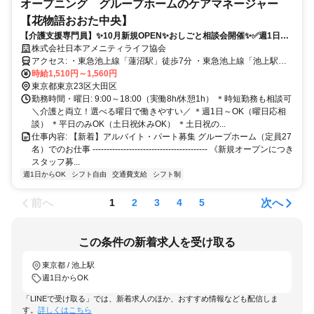
オープニング グループホームのケアマネージャー
【花物語おおた中央】
【介護支援専門員】✨10月新規OPEN✨おしごと相談会開催✨✅週1日～
OK✅️時短勤務相談可✅️高時給✅ブランク歓迎
株式会社日本アメニティライフ協会
アクセス: ・東急池上線「蓮沼駅」徒歩7分 ・東急池上線「池上駅」
徒歩16分 ・JR各線・東急各線「蒲田駅」徒歩14分
時給1,510円～1,560円
東京都東京23区大田区
勤務時間・曜日: 9:00～18:00（実働8h/休憩1h） ＊時短勤務も相談可
＼介護と両立！選べる曜日で働きやすい／ ＊週1日～OK（曜日応相
談） ＊平日のみOK（土日祝休みOK） ＊土日祝の...
仕事内容: 【新着】アルバイト・パート募集 グループホーム（定員27
名）でのお仕事 ----------------------------------------- 《新規オープンにつき
スタッフ募...
週1日からOK
シフト自由
交通費支給
シフト制
前へ
次へ
1
2
3
4
5
この条件の新着求人を受け取る
東京都 / 池上駅
週1日からOK
「LINEで受け取る」では、新着求人のほか、おすすめ情報なども配信しま
す。
詳しくはこちら