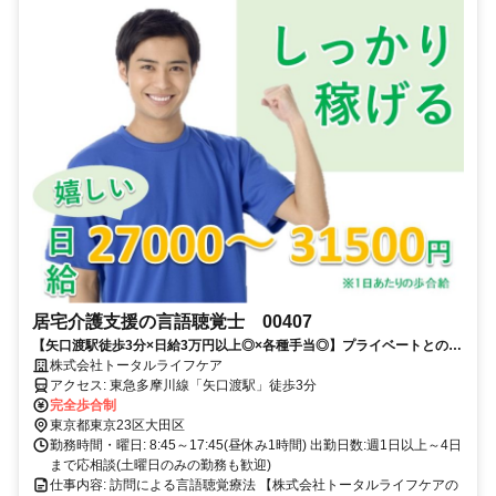
居宅介護支援の言語聴覚士 00407
【矢口渡駅徒歩3分×日給3万円以上◎×各種手当◎】プライベートとの両
立も◎
株式会社トータルライフケア
アクセス: 東急多摩川線「矢口渡駅」徒歩3分
完全歩合制
東京都東京23区大田区
勤務時間・曜日: 8:45～17:45(昼休み1時間) 出勤日数:週1日以上～4日
まで応相談(土曜日のみの勤務も歓迎)
仕事内容: 訪問による言語聴覚療法 【株式会社トータルライフケアの