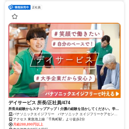
正社員
デイサービス 所長/正社員/474
所長未経験からステップアップ！介護の経験を活かしてください。学ぶ
機会の多い職場です！月1回責任者会議では情報共有や勉強会を実施。
パナソニックエイジフリー パナソニック エイジフリーケアセンタ
近隣所長と連携し、お互いサポートしながら施設運営しています。
ー千鳥・デイサービス
アクセス 東急池上線「千鳥町駅」より徒歩2分
月給288,890円以上