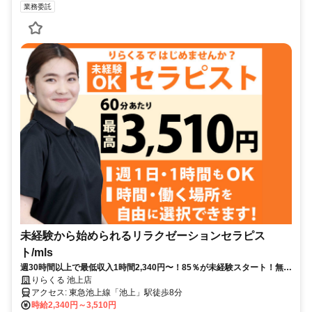
業務委託
未経験から始められるリラクゼーションセラピス
ト/mls
週30時間以上で最低収入1時間2,340円〜！85％が未経験スタート！無料
トレで一生モノの技術を習得✅好きな時間に収入を得られます⏰【東京
りらくる 池上店
都大田区池上】
アクセス: 東急池上線「池上」駅徒歩8分
時給2,340円～3,510円