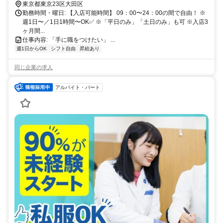
東京都東京23区大田区
勤務時間・曜日: 【入店可能時間】 09：00〜24：00の間で自由！ ※
週1日〜／1日1時間〜OK✅ ※「平日のみ」「土日のみ」も可 ※入店3
ヶ月間...
仕事内容: 「手に職をつけたい」 ...
週1日からOK
シフト自由
昇給あり
同じ企業の求人
アルバイト・パート