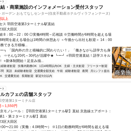
ート
直結・商業施設のインフォメーション受付スタッフ
トガーデン おもてなしセンター(住友不動産ホテルヴィラフォンテーヌ)
0円以上
セス 羽田空港第3ターミナル駅直結
23区大田区
 8：00～22：00 ◎実働4時間～応相談 ※労働時間が6時間を超える場
、8時間を超える場合は1時間の休憩あり ＜午後から出社も歓迎＞ 14：00
勤務できる方積極...
┏ー┓ 「国内外の方と積極的に関わりたい！」 「働きながら語学力も身
」 ⇒そんな20代～30代が活躍中★ ┗ー┛ ⭐羽田空港直結！語学スキル
 ⭐新体制開始！足並み揃...
未経験者歓迎
扶養内勤務OK
1日4時間以内OK
主婦・主夫歓迎
フリーター歓迎
不問
英語
未経験者歓迎
交通費全額支給
午前
経験者歓迎
夜間
月1シフト提出
K
交通費支給
長期歓迎
駅近5分以内
ート
ウルカフェの店舗スタッフ
n 羽田空港第1ターミナル店
円～1,550円
東京モノレール：【羽田空港第1ターミナル駅】直結 京急線エアポート：
第1・第２ターミナル駅】直結
23区大田区
9:00〜21:00（実働：4.0時間〜） ※1日の勤務時間が6時間を超える場