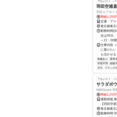
アルバイト・パ
羽田空港
羽田エアポー
時給1,35
交通・アク
東京都東京
勤務時間詳細
合は45分
～21：00
仕事内容 
に着けたい
も活かせる！
制服あり
業界
学歴不問
経験
夕方
ブランクO
アルバイト・パ
サラダボ
WithGree
時給1,250
通勤情報 
【羽田空港
東京都東京
勤務時間 0