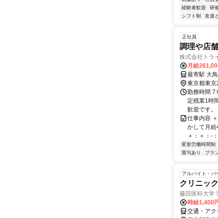
経験者歓迎
研
シフト制
友達
正社員
調理や店
株式会社トラ
月給261,0
東京都東京
勤務時間 7
定残業1時
歓迎です。
仕事内容 ＋
かして月給
＋：＋：-：
変形労働時間制
賞与あり
ブラ
アルバイト・パ
クリニッ
藤田医科大学 
時給1,40
交通・アク