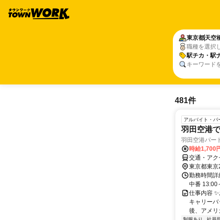
東京都
天空
職種を選択
駅チカ・駅
キーワード
481件
アルバイト・パ
羽田空港で
羽田空港パー
時給1,70
交通・アク
東京都東京
勤務時間詳細 
中番 13:0
仕事内容 
キャリーバ
後、アメリカ
制服あり
社員