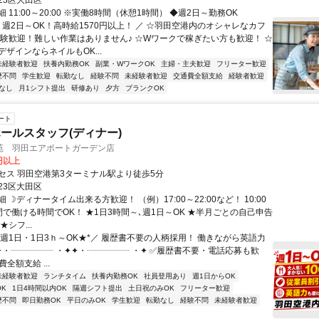
23区大田区
 11:00～20:00 ※実働8時間（休憩1時間） ◆週2日～勤務OK
 週2日～OK！高時給1570円以上！ ／ ☆羽田空港内のオシャレなカフ
経験歓迎！難しい作業はありません♪ ☆Wワークで稼ぎたい方も歓迎！ ☆
ザインならネイルもOK...
未経験者歓迎
扶養内勤務OK
副業・WワークOK
主婦・主夫歓迎
フリーター歓迎
歴不問
学生歓迎
転勤なし
経験不問
未経験者歓迎
交通費全額支給
経験者歓迎
なし
月1シフト提出
研修あり
夕方
ブランクOK
ート
ールスタッフ(ディナー)
苑 羽田エアポートガーデン店
0円以上
セス 羽田空港第3ターミナル駅より徒歩5分
23区大田区
 ☽ディナータイム出来る方歓迎！ （例）17:00～22:00など！ 10:00
の間で働ける時間でOK！ ★1日3時間～､週1日～OK ★半月ごとの自己申告
シフ...
＼週1日・1日3ｈ～OK★*／ 履歴書不要の人柄採用！ 働きながら英語力
 ✦・┈┈┈┈┈ ・✦✦・┈┈┈┈┈ ・✦ ✅履歴書不要・電話応募も歓
全額支給 ...
未経験者歓迎
ランチタイム
扶養内勤務OK
社員登用あり
週1日からOK
K
1日4時間以内OK
隔週シフト提出
土日祝のみOK
フリーター歓迎
歴不問
即日勤務OK
平日のみOK
学生歓迎
転勤なし
経験不問
未経験者歓迎