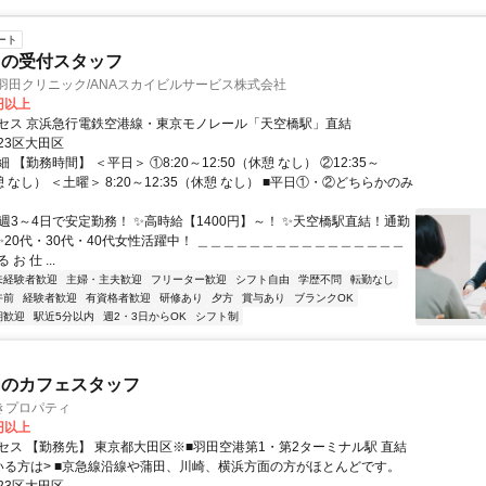
ート
クの受付スタッフ
羽田クリニック/ANAスカイビルサービス株式会社
0円以上
セス 京浜急行電鉄空港線・東京モノレール「天空橋駅」直結
23区大田区
 【勤務時間】 ＜平日＞ ①8:20～12:50（休憩 なし） ②12:35～
休憩 なし） ＜土曜＞ 8:20～12:35（休憩 なし） ■平日①・②どちらかのみ
週3～4日で安定勤務！ ✨高時給【1400円】～！ ✨天空橋駅直結！通勤
 ✨20代・30代・40代女性活躍中！ ＿＿＿＿＿＿＿＿＿＿＿＿＿＿＿＿
 お 仕 ...
未経験者歓迎
主婦・主夫歓迎
フリーター歓迎
シフト自由
学歴不問
転勤なし
午前
経験者歓迎
有資格者歓迎
研修あり
夕方
賞与あり
ブランクOK
期歓迎
駅近5分以内
週2・3日からOK
シフト制
内のカフェスタッフ
きプロパティ
0円以上
セス 【勤務先】 東京都大田区※■羽田空港第1・第2ターミナル駅 直結
いる方は> ■京急線沿線や蒲田、川崎、横浜方面の方がほとんどです。