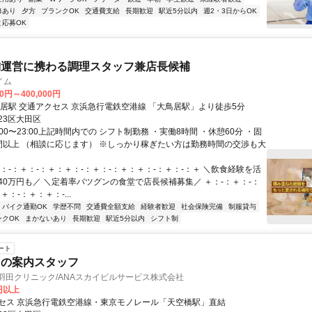
修あり
夕方
ブランクOK
交通費支給
長期歓迎
駅近5分以内
週2・3日からOK
と応募OK
舗運営に携わる調理スタッフ兼店長候補
イム
00円～400,000円
最寄駅 大鳥居駅 交通アクセス 京浜急行電鉄空港線 「大鳥居駅」より徒歩5分
23区大田区
:00〜23:00上記時間内での シフト制勤務 ・実働8時間 ・休憩60分 ・固
間以上 （相談に応じます） ※しっかり稼ぎたい方は勤務時間の交渉も大
：-：＋：-：＋：＋：-：＋：-：＋：＋：-：＋：-：＋ ＼飲食経験を活
40万円も／ ＼定着率バツグンの食堂で店長候補募集／ ＋：-：＋：-：
＋：-：＋：＋：-...
バイク通勤OK
学歴不問
交通費全額支給
経験者歓迎
社会保険完備
制服貸与
ンクOK
まかないあり
長期歓迎
駅近5分以内
シフト制
ート
クの案内スタッフ
羽田クリニック/ANAスカイビルサービス株式会社
0円以上
セス 京浜急行電鉄空港線・東京モノレール「天空橋駅」直結