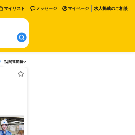
マイリスト
メッセージ
マイページ
求人掲載のご相談
存
関連度順