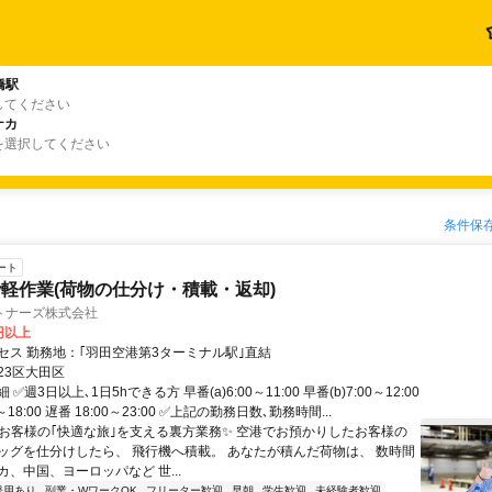
橋駅
してください
ナカ
を選択してください
条件保
ート
軽作業(荷物の仕分け・積載・返却)
トナーズ株式会社
0円以上
セス 勤務地：｢羽田空港第3ターミナル駅｣直結
23区大田区
✅週3日以上､1日5hできる方 早番(a)6:00～11:00 早番(b)7:00～12:00
0～18:00 遅番 18:00～23:00 ✅上記の勤務日数､勤務時間...
✨お客様の｢快適な旅｣を支える裏方業務✨ 空港でお預かりしたお客様の
ッグを仕分けしたら、 飛行機へ積載。 あなたが積んだ荷物は、 数時間
、中国、ヨーロッパなど 世...
登用あり
副業・WワークOK
フリーター歓迎
早朝
学生歓迎
未経験者歓迎