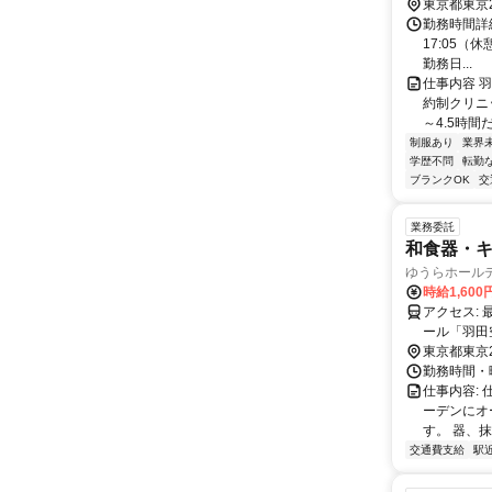
東京都東京
勤務時間詳細
17:05（休
勤務日...
仕事内容 
約制クリニッ
～4.5時間
制服あり
業界
学歴不問
転勤
ブランクOK
交
業務委託
和食器・
ゆうらホール
時給1,60
アクセス: 最寄り駅：京急線「羽田空港第３ターミナル」駅 徒歩1分 東京モノレ
ール「羽田
東京都東京
勤務時間・
仕事内容:
ーデンにオ
す。 器、抹
交通費支給
駅