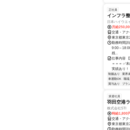
正社員
インフラ
日本ハイウエ
月給250,0
交通・アク
東京都東京
勤務時間詳細
9:00～18
残...
仕事内容 
＝＝＝ ✅
実績あり！ 
制服あり
業界
車通勤OK
職場
賞与あり
ブラ
派遣社員
羽田空港ラ
株式会社STI
時給1,800
交通・アク
東京都東京
勤務時間詳細