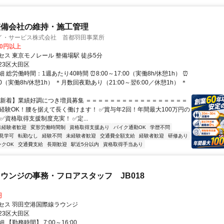
整備会社の維持・施工管理
イ・サービス株式会社 首都羽田事業所
00円以上
セス 東京モノレール 整備場駅 徒歩5分
23区大田区
 総労働時間：1週あたり40時間 ⏰8:00～17:00（実働8h/休憩1h） ⏰
:00（実働8h/休憩1h） ＊月数回夜勤あり（21:00～翌6:00／休憩1h） ＊
【新着】業績好調につき増員募集 ＝＝＝＝＝＝＝＝＝＝＝＝＝＝＝＝＝
未経験OK！腰を据えて長く働けます！ ✅賞与年2回！年間最大100万円の
✅資格取得支援制度充実！ ✅定...
未経験者歓迎
変形労働時間制
資格取得支援あり
バイク通勤OK
学歴不問
見学可
転勤なし
経験不問
未経験者歓迎
交通費全額支給
経験者歓迎
研修あり
ンクOK
交通費支給
長期歓迎
駅近5分以内
資格取得手当あり
ウンジの事務・フロアスタッフ JB018
円
セス 羽田空港国際線ラウンジ
23区大田区
 【勤務時間】 7:00～16:00