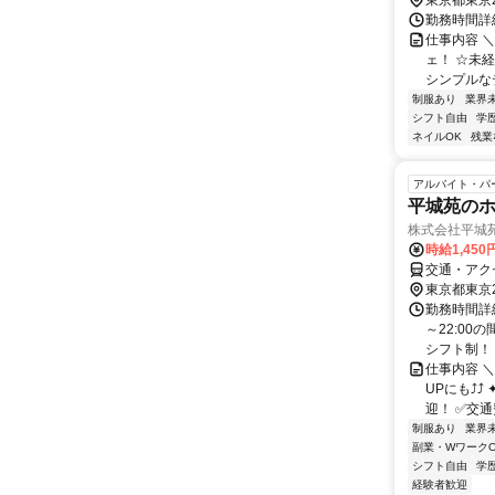
東京都東京
勤務時間詳細
仕事内容 ＼
ェ！ ☆未
シンプルなデ
制服あり
業界
シフト自由
学
ネイルOK
残業
アルバイト・パ
平城苑のホ
株式会社平城
時給1,45
交通・アク
東京都東京
勤務時間詳細
～22:00
シフト制！ ★
仕事内容 
UPにも⤴⤴
迎！ ✅交通費
制服あり
業界
副業・WワークO
シフト自由
学
経験者歓迎