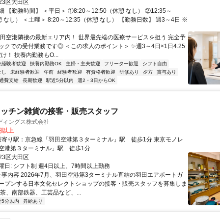
23区大田区
 【勤務時間】 ＜平日＞ ①8:20～12:50（休憩 なし） ②12:35～
憩 なし） ＜土曜＞ 8:20～12:35（休憩 なし） 【勤務日数】 週3～4日 ※
羽田空港隣接の最新エリア内！ 世界最先端の医療サービスを担う 完全予
クでの受付業務です◎ ＜この求人のポイント＞ ✨週3～4日×1日4.25
だけ！ 扶養内勤務もO...
未経験者歓迎
扶養内勤務OK
主婦・主夫歓迎
フリーター歓迎
シフト自由
なし
未経験者歓迎
午前
経験者歓迎
有資格者歓迎
研修あり
夕方
賞与あり
通費支給
長期歓迎
駅近5分以内
週2・3日からOK
キッチン雑貨の接客・販売スタッフ
ディングス株式会社
0円以上
空港第３ターミナル」駅 徒歩1分
23区大田区
曜日: シフト制 週4日以上、7時間以上勤務
 仕事内容 2026年7月、羽田空港第3ターミナル直結の羽田エアポートガ
ープンする日本文化セレクトショップの接客・販売スタッフを募集しま
茶、南部鉄器、工芸品など、...
近5分以内
昇給あり