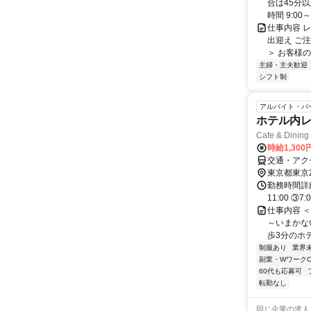
合は45分
時間 9:00～2
仕事内容 
出迎え ご
＞ お客様の
主婦・主夫歓迎
シフト制
アルバイト・パ
ホテル内
Cafe & Di
時給1,300
交通・アク
東京都東京
勤務時間詳細 
11:00 ③7
仕事内容 
～いまかな
歩3分のホテ
制服あり
業界
副業・WワークO
60代も応募可
転勤なし
同じ企業の求人