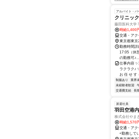
アルバイト・パ
クリニッ
藤田医科大学 
時給1,40
交通・アク
東京都東京
勤務時間詳細
17:05（
の勤務可♪...
仕事内容 ✨
ラクラク♪
お 任 せ す る
制服あり
業界
未経験者歓迎
交通費支給
長
派遣社員
羽田空港
株式会社やま
時給1,57
交通・アク
<勤務して