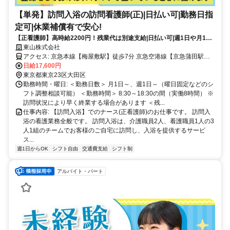
【単発】訪問入浴の訪問看護師(正)|日払い可|勤務日指
定可|休業補償有で安心!
【正看護師】高時給2200円！残業代は別途支給|日払い可|週1日や月1回
～の単発勤務OK|即日勤務可能|1日8hのスポットワーク【梅屋敷駅】
東山株式会社
(17954-36-9)
アクセス: 京急本線【梅屋敷駅】徒歩7分 京急空港線【京急蒲田駅】
徒歩8分 京急本線【京急蒲田駅】徒歩8分
日給17,600円
東京都東京23区大田区
勤務時間・曜日: ＜勤務日数＞ 月1日～、週1日～（曜日固定などのシ
フト調整相談可能） ＜勤務時間＞ 8:30～18:30の間（実働8時間） ※
訪問状況により早く終業する場合があります ＜残...
仕事内容: 【訪問入浴】でのナース(正看護師)のお仕事です。 訪問入
浴の看護業務全般です。 訪問入浴は、介護職員2人、看護職員1人の3
人1組のチームでお客様のご自宅に訪問し、入浴を提供するサービ
ス...
週1日からOK
シフト自由
交通費支給
シフト制
アルバイト・パート