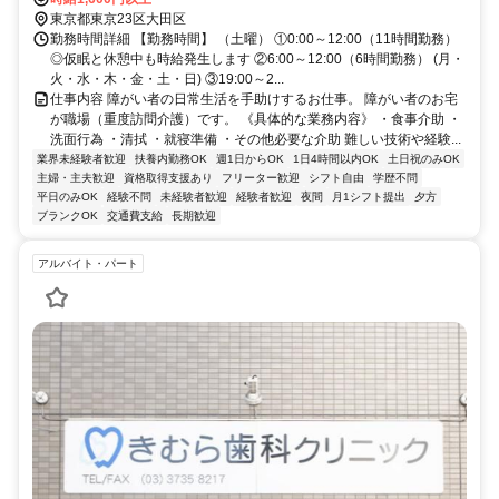
東京都東京23区大田区
勤務時間詳細 【勤務時間】 （土曜） ①0:00～12:00（11時間勤務）
◎仮眠と休憩中も時給発生します ②6:00～12:00（6時間勤務） (月・
火・水・木・金・土・日) ③19:00～2...
仕事内容 障がい者の日常生活を手助けするお仕事。 障がい者のお宅
が職場（重度訪問介護）です。 《具体的な業務内容》 ・食事介助 ・
洗面行為 ・清拭 ・就寝準備 ・その他必要な介助 難しい技術や経験...
業界未経験者歓迎
扶養内勤務OK
週1日からOK
1日4時間以内OK
土日祝のみOK
主婦・主夫歓迎
資格取得支援あり
フリーター歓迎
シフト自由
学歴不問
平日のみOK
経験不問
未経験者歓迎
経験者歓迎
夜間
月1シフト提出
夕方
ブランクOK
交通費支給
長期歓迎
アルバイト・パート