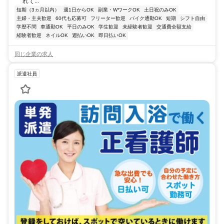
れて...
短期（3ヵ月以内）
週1日からOK
副業・WワークOK
土日祝のみOK
主婦・主夫歓迎
60代も応募可
フリーター歓迎
バイク通勤OK
短期
シフト自由
学歴不問
車通勤OK
平日のみOK
学生歓迎
未経験者歓迎
交通費全額支給
経験者歓迎
ネイルOK
週払いOK
即日払いOK
同じ企業の求人
派遣社員