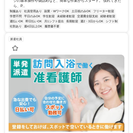
ジの基本操作や袋詰めなど、簡単な作業からスタート。 慣れてきた
ら、P...
制服あり
社員登用あり
副業・WワークOK
土日祝のみOK
フリーター歓迎
学歴不問
平日のみOK
学生歓迎
未経験者歓迎
交通費全額支給
経験者歓迎
週払いOK
即日払いOK
月1シフト提出
長期歓迎
週2・3日からOK
シフト制
社割あり
週4日以上OK
履歴書不要
派遣社員