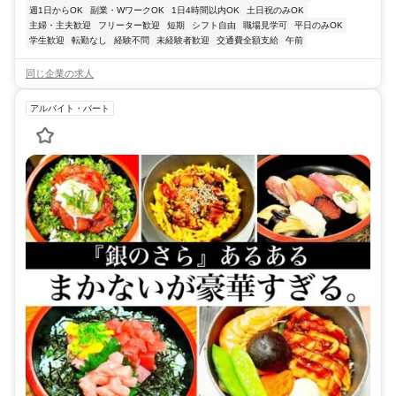
週1日からOK
副業・WワークOK
1日4時間以内OK
土日祝のみOK
主婦・主夫歓迎
フリーター歓迎
短期
シフト自由
職場見学可
平日のみOK
学生歓迎
転勤なし
経験不問
未経験者歓迎
交通費全額支給
午前
同じ企業の求人
アルバイト・パート