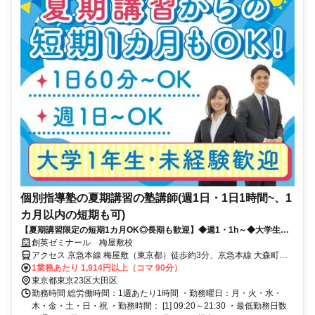
個別指導塾の夏期講習の塾講師(週1日・1日1時間~、1
カ月以内の短期も可)
【夏期講習限定の短期1カ月OK◎長期も歓迎】◆週1・1h～◆大学生・
未経験歓迎◆充実研修◆面接履歴書不要
創英ゼミナール 梅屋敷校
アクセス 京急本線 梅屋敷（東京都）徒歩約3分、京急本線 大森町中
央口徒歩約9分、京急空港線 京急蒲田東口(地上)徒歩約13分 京急蒲田
1業務あたり 1,914円以上（コマ 90分）
駅より自転車で5分
東京都東京23区大田区
勤務時間 総労働時間：1週あたり1時間 ・勤務曜日：月・火・水・
木・金・土・日・祝 ・勤務時間： [1] 09:20～21:30 ・最低勤務日数