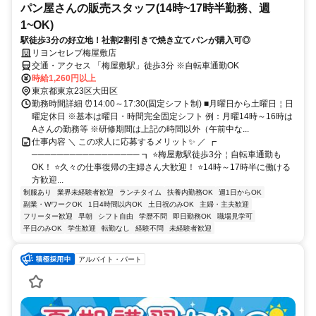
パン屋さんの販売スタッフ(14時~17時半勤務、週
1~OK)
駅徒歩3分の好立地！社割2割引きで焼き立てパンが購入可◎
リヨンセレブ梅屋敷店
交通・アクセス 「梅屋敷駅」徒歩3分 ※自転車通勤OK
時給1,260円以上
東京都東京23区大田区
勤務時間詳細 ⏰14:00～17:30(固定シフト制) ■月曜日から土曜日￤日
曜定休日 ※基本は曜日・時間完全固定シフト 例：月曜14時～16時は
Aさんの勤務等 ※研修期間は上記の時間以外（午前中な...
仕事内容 ＼ この求人に応募するメリット✨ ／ ┏
───────────────── ┓ ⭐梅屋敷駅徒歩3分￤自転車通勤も
OK！ ⭐久々の仕事復帰の主婦さん大歓迎！ ⭐14時～17時半に働ける
方歓迎...
制服あり
業界未経験者歓迎
ランチタイム
扶養内勤務OK
週1日からOK
副業・WワークOK
1日4時間以内OK
土日祝のみOK
主婦・主夫歓迎
フリーター歓迎
早朝
シフト自由
学歴不問
即日勤務OK
職場見学可
平日のみOK
学生歓迎
転勤なし
経験不問
未経験者歓迎
アルバイト・パート