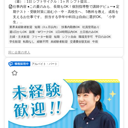
（週）：1日 シフトサイクル：1ヶ月 シフト提出...
仕事内容 ●この夏のみも、長期もOK！個別指導塾で講師デビュー● 定
期テスト・受験対策に励む小・中・高校生へ、 5教科を教え、成長を
支えるお仕事です。 担当する学年や科目は自由に選択OK。 「小学
生」...
業界未経験者歓迎
短期（3ヵ月以内）
扶養内勤務OK
社員登用あり
週1日からOK
副業・WワークOK
1日4時間以内OK
土日祝のみOK
主婦・主夫歓迎
フリーター歓迎
短期
シフト自由
職場見学可
平日のみOK
学生歓迎
転勤なし
経験不問
未経験者歓迎
交通費全額支給
午前
同じ企業の求人
アルバイト・パート