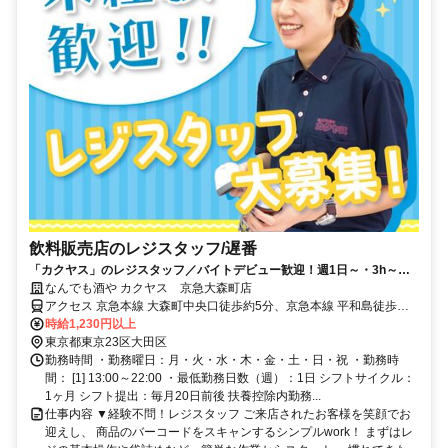
飲料販売店のレジスタッフ/遅番
「カクヤス」のレジスタッフ／バイトデビュー歓迎！週1日～・3h～、
スキマ時間を有効活用◎日払いOK
なんでも酒や カクヤス 京急大森町店
アクセス 京急本線 大森町中央口徒歩約5分、京急本線 平和島徒歩約6
分、京急本線 梅屋敷（東京都）徒歩約13分 ※マイカー（車・バイ
時給1,230円以上
ク）通勤不可
東京都東京23区大田区
勤務時間 ・勤務曜日：月・火・水・木・金・土・日・祝 ・勤務時
間： [1] 13:00～22:00 ・最低勤務日数（週）：1日 シフトサイクル：
1ヶ月 シフト提出：毎月20日前後 扶養控除内勤務...
仕事内容 ▼経験不問！レジスタッフ ご来店されたお客様を笑顔でお
迎えし、 商品のバーコードをスキャンするシンプルwork！ まずはレ