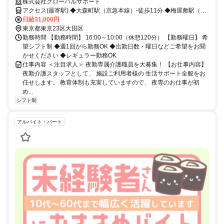
ンクOK／Wワーク・扶養内OK／髪色自由
株式会社グローバルサポート
アクセス(最寄駅) ◆大森町駅（京急本線）-徒歩11分 ◆梅屋敷駅（京
急本線）-徒歩15分 ◆平和島駅（京急本線）-徒歩15分
日給31,000円
東京都東京23区大田区
勤務時間 【勤務時間】 16:00～10:00（休憩120分） 【勤務曜日】 希
望シフト制 ◆週1回から勤務OK ◆出勤日数・曜日などご希望をお聞
かせください ◆レギュラー勤務OK
仕事内容 ＜注目求人＞ 夜勤専属介護職員を大募集！ 【お仕事内容】
夜勤介護スタッフとして、 施設ご利用者様の 生活サポート全般をお
任せします。 教育体制も充実していますので、 夜専のお仕事が初
め...
シフト制
アルバイト・パート