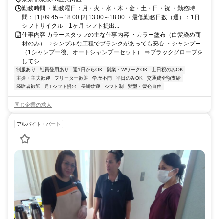
勤務時間 ・勤務曜日：月・火・水・木・金・土・日・祝 ・勤務時
間： [1] 09:45～18:00 [2] 13:00～18:00 ・最低勤務日数（週）：1日
シフトサイクル：1ヶ月 シフト提出...
仕事内容 カラースタッフの主な仕事内容 ・カラー塗布（白髪染め商
材のみ） ⇒シンプルな工程でブランクがあっても安心 ・シャンプー
（1シャンプー後、オートシャンプーセット） ⇒ブラックグローブを
してシ...
制服あり
社員登用あり
週1日からOK
副業・WワークOK
土日祝のみOK
主婦・主夫歓迎
フリーター歓迎
学歴不問
平日のみOK
交通費全額支給
経験者歓迎
月1シフト提出
長期歓迎
シフト制
髪型・髪色自由
同じ企業の求人
アルバイト・パート