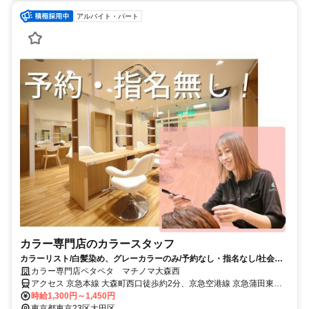
アルバイト・パート
カラー専門店のカラースタッフ
カラーリスト/白髪染め、グレーカラーのみ/予約なし・指名なし/社会保
険完備
カラー専門店ペタペタ マチノマ大森西
アクセス 京急本線 大森町西口徒歩約2分、京急空港線 京急蒲田東口
徒歩約21分、ＪＲ京浜東北線 大森（東京都）東口徒歩約26分 ・大森
時給1,300円～1,450円
駅(東口)→富士見橋(約10分) ・蒲田駅(東口)→富士見橋(約6分)
東京都東京23区大田区