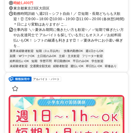
バス ★交通費規定内支給 ★給料前払いOK
時給1,400円
東京都東京23区大田区
勤務時間詳細 ＼週2日～シフト自由！／ ⏰短期・長期どちらも大歓
迎！⏰ ①9:00～18:00 ②10:00～19:00 ③11:00～20:00 (各休憩1時間)
＊日により変動はありますが こ...
仕事内容 ＼✨夏休み期間に働きたい方も歓迎✨／ ✅短期で稼ぎたい方
やお友達同士で アルバイトを探している方にもオススメ ✅お給料前
払いもOK！ シフトの融通も利きます⏰！ ✅夏休み中にお小遣い稼ぎ
を...
業界未経験者歓迎
短期（3ヵ月以内）
扶養内勤務OK
週1日からOK
副業・WワークOK
土日祝のみOK
主婦・主夫歓迎
フリーター歓迎
給料前払いOK
短期
学歴不問
即日勤務OK
平日のみOK
学生歓迎
未経験者歓迎
交通費全額支給
経験者歓迎
週払いOK
即日払いOK
研修あり
アルバイト・パート