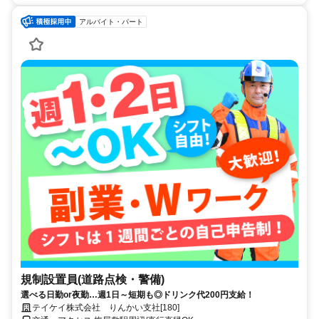
アルバイト・パート
規制設置員(道路点検・警備)
選べる日勤or夜勤…週1日～短期も◎ドリンク代200円支給！
テイケイ株式会社 りんかい支社[180]