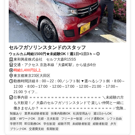
セルフガソリンスタンドのスタッフ
ウェルカム時給1500円★未経験OK！週1日×1日3ｈ～◎
東和興産株式会社 セルフ大森R15SS
交通・アクセス 京急本線「大森町駅」から徒歩6分
時給1,400円以上
東京都東京23区大田区
勤務時間詳細 8：00～22：00／シフト制 ▼選べるシフト例 ・8:00～
12:00 ・8:00～17:00 ・12:00～17:00 ・12:00～21:00 ・17:00～
21:00 ライフ...
仕事内容 ＝＝＝＝＝＝＝＝＝＝＝＝＝＝＝＝＝＝＝＝ ＼未経験の方
も大歓迎！／ 大森のセルフガソリンスタンドで 楽しい仲間と一緒に
働きませんか？ ＝＝＝＝＝＝＝＝＝＝＝＝＝＝＝＝＝＝＝＝ ✅危険...
制服あり
業界未経験者歓迎
扶養内勤務OK
社員登用あり
週1日からOK
副業・WワークOK
主婦・主夫歓迎
フリーター歓迎
バイク通勤OK
シフト自由
学歴不問
即日勤務OK
学生歓迎
経験不問
未経験者歓迎
経験者歓迎
夕方
ブランクOK
交通費支給
長期歓迎