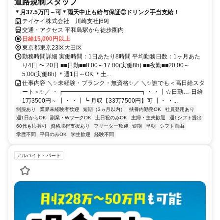
道路規制スタッフ
＊月37.5万円～可＊雨天中止も給与保証◎ドリンク手当支給！
テイケイ株式会社 川崎支社[69]
交通・アクセス 平和島駅から徒歩圏内
日給15,000円以上
東京都東京23区大田区
勤務時間詳細 実働時間：1日あたり8時間 平均勤務日数：1ヶ月あた
り4日 〜 20日 ■■日勤■■8:00～17:00(実働8h) ■■夜勤■■20:00～
5:00(実働8h) ＊週1日～OK ＊土...
仕事内容 ＼✨未経験・ブランク・無資格✨／ ＼✨誰でも＜高日給スタ
ート＞✨／ ・┏━━━━━━━━━━━━━┓・ ・┃☆日勤…-日給
1万3500円～ ┃・ ・┃┗ 月収【33万7500円】可 ┃・ ・...
制服あり
業界未経験者歓迎
短期（3ヵ月以内）
扶養内勤務OK
社員登用あり
週1日からOK
副業・WワークOK
土日祝のみOK
主婦・主夫歓迎
週1シフト提出
60代も応募可
資格取得支援あり
フリーター歓迎
短期
早朝
シフト自由
学歴不問
平日のみOK
学生歓迎
経験不問
アルバイト・パート