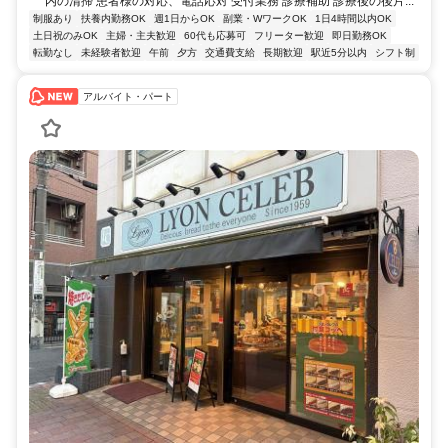
内の清掃 患者様の対応、電話応対 受付業務 診療補助 診療後の後片...
制服あり
扶養内勤務OK
週1日からOK
副業・WワークOK
1日4時間以内OK
土日祝のみOK
主婦・主夫歓迎
60代も応募可
フリーター歓迎
即日勤務OK
転勤なし
未経験者歓迎
午前
夕方
交通費支給
長期歓迎
駅近5分以内
シフト制
アルバイト・パート