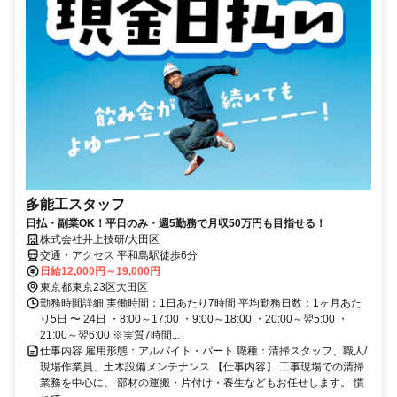
多能工スタッフ
日払・副業OK！平日のみ・週5勤務で月収50万円も目指せる！
株式会社井上技研/大田区
交通・アクセス 平和島駅徒歩6分
日給12,000円～19,000円
東京都東京23区大田区
勤務時間詳細 実働時間：1日あたり7時間 平均勤務日数：1ヶ月あた
り5日 〜 24日 ・8:00～17:00 ・9:00～18:00 ・20:00～翌5:00 ・
21:00～翌6:00 ※実質7時間...
仕事内容 雇用形態：アルバイト・パート 職種：清掃スタッフ、職人/
現場作業員、土木設備メンテナンス 【仕事内容】 工事現場での清掃
業務を中心に、 部材の運搬・片付け・養生などもお任せします。 慣