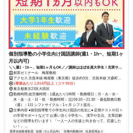
個別指導塾の小学生向け国語講師(週1・1h~、短期1ヶ
月以内可)
＼＼週1・1h～、短期1ヶ月もOK／／講師はほぼ全員大学生！充実サポ
ートで初バイトでも安心◎面接履歴書不要
創英ゼミナール 梅屋敷校
アクセス 京急本線 梅屋敷（東京都）徒歩約3分、京急本線 大森町中
央口徒歩約9分、京急空港線 京急蒲田東口(地上)徒歩約13分 京急蒲田
1業務あたり 1,914円以上（コマ 90分）
駅より自転車で5分
東京都東京23区大田区
勤務時間 総労働時間：1週あたり1時間 ・勤務曜日：月・火・水・
木・金・土・日・祝 ・勤務時間： [1] 09:20～21:30 ・最低勤務日数
（週）：1日 シフトサイクル：1ヶ月 シフト提出...
仕事内容 ●個別指導塾で小学生向け国語の先生に● 定期テストや日々
の学習サポートなどで お通い頂く小学生へ、 漢字や文法、文章読解
などの指導を行います！ 「一人一人の生徒と向き合って、応援した
い！」 ...
業界未経験者歓迎
短期（3ヵ月以内）
扶養内勤務OK
社員登用あり