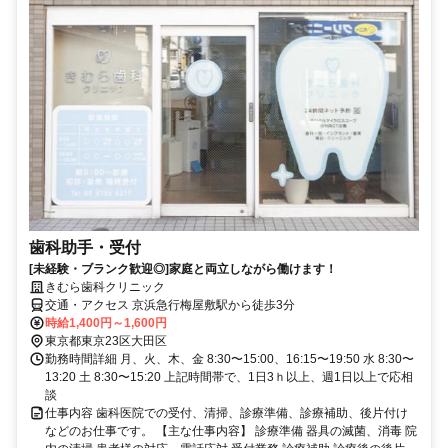
歯科助手・受付
[未経験・ブランク歓迎◎]家庭と両立しながら働けます！
きむら歯科クリニック
交通・アクセス 京浜急行梅屋敷駅から徒歩3分
時給1,400円～1,600円
東京都東京23区大田区
勤務時間詳細 月、火、木、金 8:30〜15:00、16:15〜19:50 水 8:30〜
13:20 土 8:30〜15:20 上記時間帯で、1日3ｈ以上、週1日以上で応相
談
仕事内容 歯科医院での受付、清掃、診療準備、診療補助、後片付け
などのお仕事です。 【主な仕事内容】 診療準備 器具の滅菌、消毒 院