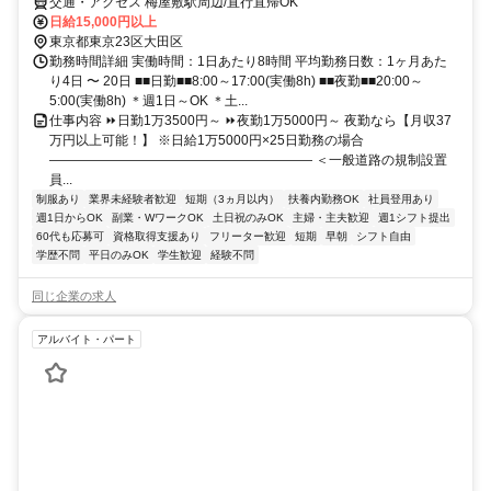
交通・アクセス 梅屋敷駅周辺/直行直帰OK
日給15,000円以上
東京都東京23区大田区
勤務時間詳細 実働時間：1日あたり8時間 平均勤務日数：1ヶ月あた
り4日 〜 20日 ■■日勤■■8:00～17:00(実働8h) ■■夜勤■■20:00～
5:00(実働8h) ＊週1日～OK ＊土...
仕事内容 ⏩日勤1万3500円～ ⏩夜勤1万5000円～ 夜勤なら【月収37
万円以上可能！】 ※日給1万5000円×25日勤務の場合
―――――――――――――――――――― ＜一般道路の規制設置
員...
制服あり
業界未経験者歓迎
短期（3ヵ月以内）
扶養内勤務OK
社員登用あり
週1日からOK
副業・WワークOK
土日祝のみOK
主婦・主夫歓迎
週1シフト提出
60代も応募可
資格取得支援あり
フリーター歓迎
短期
早朝
シフト自由
学歴不問
平日のみOK
学生歓迎
経験不問
同じ企業の求人
アルバイト・パート