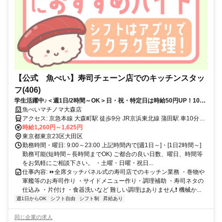
【公式 魚べい】寿司チェーン店でのキッチンスタッ
フ(406)
学生活躍中♪＜週1日/2時間～OK＞日・祝・特定日は時給50円UP！10代
から60代まで幅広く活躍中！家庭や学校と両立可能♪未経験OK
魚べいマチノマ大森店
アクセス: 京急本線 大森町駅 徒歩9分 JR京浜東北線 蒲田駅 車10分
JR京浜東北線 大森駅 車10分
時給1,260円～1,625円
東京都東京23区大田区
勤務時間・曜日: 9:00～23:00 上記時間内で[週1日～]・[1日2時間～]
勤務可能(短時間～長時間までOK) ご都合の良い日数、曜日、時間等
をお気軽にご相談下さい。 ・土曜・日曜・祝日...
仕事内容: ⏩全席タッチパネル式の寿司店でのキッチン業務 ・巻物や
軍艦等のお寿司作り ・サイドメニュー作り・調理補助 ・寿司ネタの
仕込み ・片付け ・食器洗いなど 難しい調理はありません❗ 機械か...
週1日からOK
シフト自由
シフト制
昇給あり
同じ企業の求人