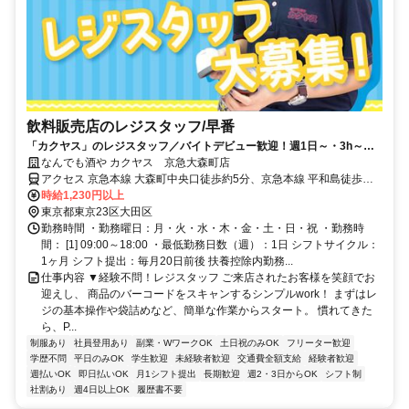
飲料販売店のレジスタッフ/早番
「カクヤス」のレジスタッフ／バイトデビュー歓迎！週1日～・3h～、
スキマ時間を有効活用◎日払いOK
なんでも酒や カクヤス 京急大森町店
アクセス 京急本線 大森町中央口徒歩約5分、京急本線 平和島徒歩約6
分、京急本線 梅屋敷（東京都）徒歩約13分 ※マイカー（車・バイ
時給1,230円以上
ク）通勤不可
東京都東京23区大田区
勤務時間 ・勤務曜日：月・火・水・木・金・土・日・祝 ・勤務時
間： [1] 09:00～18:00 ・最低勤務日数（週）：1日 シフトサイクル：
1ヶ月 シフト提出：毎月20日前後 扶養控除内勤務...
仕事内容 ▼経験不問！レジスタッフ ご来店されたお客様を笑顔でお
迎えし、 商品のバーコードをスキャンするシンプルwork！ まずはレ
ジの基本操作や袋詰めなど、簡単な作業からスタート。 慣れてきた
ら、P...
制服あり
社員登用あり
副業・WワークOK
土日祝のみOK
フリーター歓迎
学歴不問
平日のみOK
学生歓迎
未経験者歓迎
交通費全額支給
経験者歓迎
週払いOK
即日払いOK
月1シフト提出
長期歓迎
週2・3日からOK
シフト制
社割あり
週4日以上OK
履歴書不要