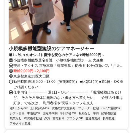
小規模多機能型施設のケアマネージャー
週1～/久々のオシゴト復帰も安心のケアマネ✨時給2000円～
小規模多機能型居宅介護 小規模多機能型ホーム 大森東
交通・アクセス 京急本線「梅屋敷駅」徒歩 約10分/京急バス「弁天神
社前」徒歩 約1分
時給2,000円～2,100円
東京都東京23区大田区
勤務時間詳細 9:00～18:00（実働8時間） ■休憩1時間 ■週1日～OK ※
ご相談ください！
仕事内容 ========= 週1日～OK✅ ========= 「現場経験はあるけ
ど、 そろそろ身体に無理のない 働き方へ変えたい」 「介護の仕事は
好き。でも次は、 利用者様や 現場スタッフを支え...
週1日からOK
土日祝のみOK
資格取得支援あり
フリーター歓迎
バイク通勤OK
シフト自由
車通勤OK
固定時間制
平日のみOK
転勤なし
午前
経験者歓迎
残業なし
有資格者歓迎
夕方
賞与あり
ブランクOK
交通費支給
長期歓迎
フルタイム歓迎