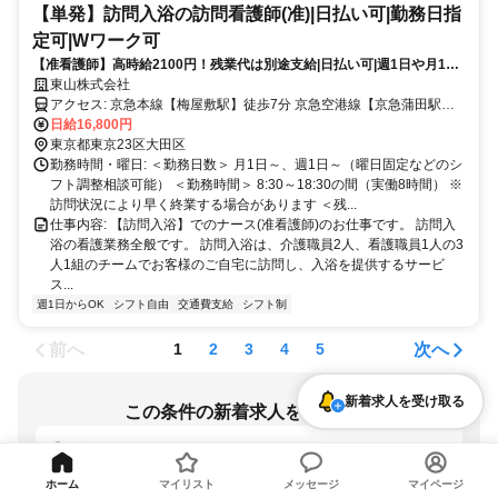
【単発】訪問入浴の訪問看護師(准)|日払い可|勤務日指
定可|Wワーク可
【准看護師】高時給2100円！残業代は別途支給|日払い可|週1日や月1回
～の単発勤務OK|即日勤務可能|1日8hのスポットワーク【梅屋敷駅】
東山株式会社
(17954-36-10)
アクセス: 京急本線【梅屋敷駅】徒歩7分 京急空港線【京急蒲田駅】
徒歩8分 京急本線【京急蒲田駅】徒歩8分
日給16,800円
東京都東京23区大田区
勤務時間・曜日: ＜勤務日数＞ 月1日～、週1日～（曜日固定などのシ
フト調整相談可能） ＜勤務時間＞ 8:30～18:30の間（実働8時間） ※
訪問状況により早く終業する場合があります ＜残...
仕事内容: 【訪問入浴】でのナース(准看護師)のお仕事です。 訪問入
浴の看護業務全般です。 訪問入浴は、介護職員2人、看護職員1人の3
人1組のチームでお客様のご自宅に訪問し、入浴を提供するサービ
ス...
週1日からOK
シフト自由
交通費支給
シフト制
前へ
次へ
1
2
3
4
5
新着求人を受け取る
この条件の新着求人を受け取る
東京都 / 大森町駅
週1日からOK
ホーム
マイリスト
メッセージ
マイページ