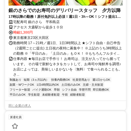
銀のさらでのお寿司のデリバリースタッフ 夕方以降
17時以降の勤務！原付免許以上必須！週1日・3h～OK！シフト提出1週
間毎★社割最大50％オフ！ 大森駅徒歩10分
宅配寿司 銀のさら 平和島店
アクセス 大森駅から徒歩１０分
時給1,300円
東京都東京23区大田区
勤務時間 17～21時／週1日、1日3時間以上 ★シフト自由・自己申告
（2週間ごとに提出) 土日祝の夜特に募集中！ ※上記のうち3時間以上
の勤務 ※「平日のみ」「土日のみ」もＯＫ！ ※もちろんフルタイ...
仕事内容 ★毎日お店で手作り！ お寿司は、注文が入ってから握って
います。 その場で新鮮なネタをカットして、お寿司や海鮮丼を調理♪
お店によっては、美味しいまかないを〈無料〉で食べられることも。
さ...
制服あり
短期（3ヵ月以内）
扶養内勤務OK
社員登用あり
週1日からOK
副業・WワークOK
1日4時間以内OK
土日祝のみOK
主婦・主夫歓迎
フリーター歓迎
バイク通勤OK
早朝
シフト自由
学歴不問
即日勤務OK
平日のみOK
学生歓迎
未経験者歓迎
午前
経験者歓迎
同じ企業の求人
派遣社員