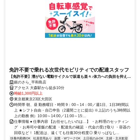
免許不要で乗れる次世代モビリティでの配達スタッフ
【免許不要】漕がない電動サイクルで坂道も楽々♪体力への負担を抑えて
稼げるデリバリー！
銀のさら_平和島店
アクセス 大森駅から徒歩10分
時給1,300円以上
東京都東京23区大田区
時間帯 朝、昼 勤務曜日・時間 9：00～14：00／週1日、1日3時間以
上 ★シフト自由・自己申告（2週間ごとに提出) ※上記のうち3時間以
上の勤務 例）10:00～14:00／11:00～15:...
仕事情報 ● 仕事内容 【お任せしたいのは…】 ・お料理のセッティン
グ ・お寿司や釜飯の配達 ・配達先の確認 ・代金の受け取り ・容器の
回収など！ 1配送は、遠くても往復30分程度◎ 乗りっぱなし...
扶養内勤務OK
社員登用あり
副業・WワークOK
土日祝のみOK
主婦・主夫歓迎