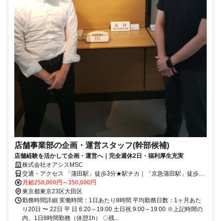
店舗事業部の企画・運営スタッフ(幹部候補)
店舗経験を活かして企画・運営へ｜完全週休2日・福利厚生充実
株式会社オアシスMSC
交通・アクセス 「蒲田駅」徒歩3分★駅チカ｜「京急蒲田駅」徒歩8
分
月給250,000円～350,000円
東京都東京23区大田区
勤務時間詳細 実働時間：1日あたり8時間 平均勤務日数：1ヶ月あた
り20日 〜 22日 平 日 6:20～19:00 土日祝 9:00～19:00 ※上記時間の
内、1日8時間勤務（休憩1h） ◇残...