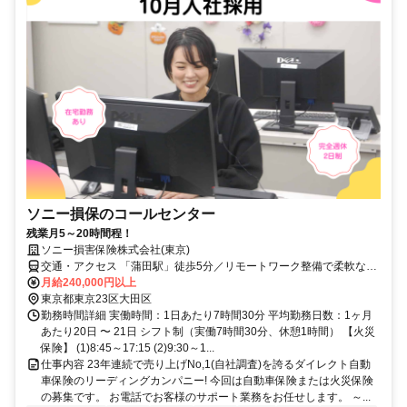
ソニー損保のコールセンター
残業月5～20時間程！
ソニー損害保険株式会社(東京)
交通・アクセス 「蒲田駅」徒歩5分／リモートワーク整備で柔軟な働
き方にも対応※業務定着の様子や繁忙度により頻度調整あり
月給240,000円以上
東京都東京23区大田区
勤務時間詳細 実働時間：1日あたり7時間30分 平均勤務日数：1ヶ月
あたり20日 〜 21日 シフト制（実働7時間30分、休憩1時間） 【火災
保険】 (1)8:45～17:15 (2)9:30～1...
仕事内容 23年連続で売り上げNo,1(自社調査)を誇るダイレクト自動
車保険のリーディングカンパニー! 今回は自動車保険または火災保険
の募集です。 お電話でお客様のサポート業務をお任せします。 ～...