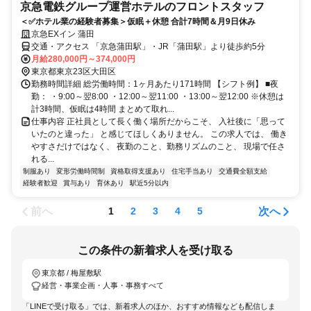
京急電鉄グループ運営ホテルのフロントスタッフ
＜✅ホテル業の経験者募集＞仮眠＋休憩 合計7時間＆月9日休み
京急EXイン 蒲田
交通・アクセス 「京急蒲田駅」・JR「蒲田駅」より徒歩約5分
月給280,000円～374,000円
東京都東京23区大田区
勤務時間詳細 総労働時間：1ヶ月あたり171時間 【シフト例】 ■夜
勤： ・9:00～翌8:00 ・12:00～翌11:00 ・13:00～翌12:00 ※休憩は
計3時間、仮眠は4時間 まとめて取れ...
仕事内容 正社員として長く働く場所だからこそ、 入社後に「思って
いたのと違った」 と感じてほしくありません。 この求人では、 働き
やすさだけではなく、 夜勤のこと、勤務リズムのこと、 現場で任さ
れる...
制服あり
変形労働時間制
資格取得支援あり
住宅手当あり
交通費全額支給
経験者歓迎
賞与あり
育休あり
駅近5分以内
前へ
次へ
1
2
3
4
5
この条件の新着求人を受け取る
東京都 / 梅屋敷駅
経営・事業企画・人事・事務すべて
「LINEで受け取る」では、新着求人のほか、おすすめ情報なども配信しま