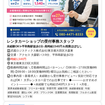
レンタカーショップの受付事務スタッフ
未経験OK✨平和島駅徒歩2分♪高時給1540円＆残業ほぼなし
武蔵ロジスティクス株式会社/東京都大田区大森東
交通・アクセス 大森駅バス9分、平和島駅徒歩2分
時給1,540円
東京都東京23区大田区
勤務時間詳細 ＼⏰勤務時間は2パターン♪／ ①08:00～17:00(実働8時
間) ②09:00～18:00(実働8時間) 曜日はお気軽にご相談ください✨
仕事内容 ✨新着求人✨ 未経験から受付事務デビュー♪ 笑顔で対応でき
ればOK！ 大手レンタカー店でのお仕事です✨ ◆――――おすすめポ
イント――――◆ ⭐未経験でも時給1540円スタート！ ⭐月収...
業界未経験者歓迎
フリーター歓迎
学歴不問
経験不問
未経験者歓迎
午前
経験者歓迎
週払いOK
夕方
ブランクOK
交通費支給
長期歓迎
フルタイム歓迎
駅近5分以内
シフト制