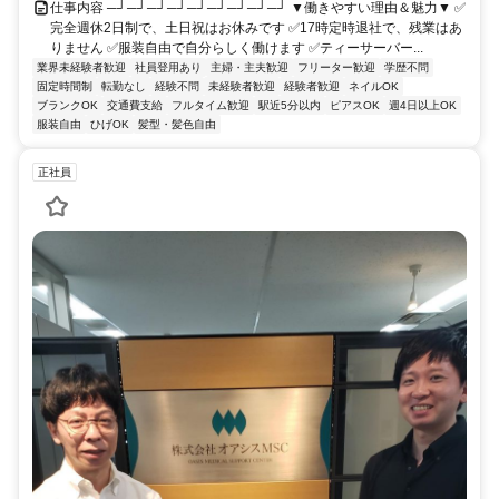
仕事内容 ─┘─┘─┘─┘─┘─┘─┘─┘─┘ ▼働きやすい理由＆魅力▼ ✅
完全週休2日制で、土日祝はお休みです ✅17時定時退社で、残業はあ
りません ✅服装自由で自分らしく働けます ✅ティーサーバー...
業界未経験者歓迎
社員登用あり
主婦・主夫歓迎
フリーター歓迎
学歴不問
固定時間制
転勤なし
経験不問
未経験者歓迎
経験者歓迎
ネイルOK
ブランクOK
交通費支給
フルタイム歓迎
駅近5分以内
ピアスOK
週4日以上OK
服装自由
ひげOK
髪型・髪色自由
正社員