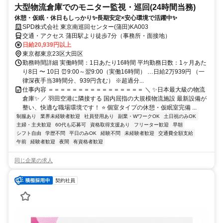
大型物流倉庫でのモニター監視・巡回(24時間当務)
休憩・仮眠・休日もしっかり✨長期安定×安心環境で活躍中✨
SPD株式会社 東京南巡回センター(蒲田)KA003
交通・アクセス 蒲田駅より徒歩7分（事務所・面接地）
日給20,939円以上
東京都東京23区大田区
勤務時間詳細 実働時間：1日あたり16時間 平均勤務日数：1ヶ月あた
り8日 〜 10日 ⏰9:00～翌9:00（実働16時間） …日給2万939円 （一
律深夜手当3時間分、939円含む） ※超過分...
仕事内容 ＝＝＝＝＝＝＝＝＝＝＝＝＝＝＝＝ ＼ ✨日本最大級の物流
倉庫✨ ／ 羽田空港に隣接する 国内屈指の大規模物流施設 最新設備が
整い、快適な職場環境です！ ⭐ 個室タイプの休憩・仮眠室完備 ...
制服あり
業界未経験者歓迎
社員登用あり
副業・WワークOK
土日祝のみOK
主婦・主夫歓迎
60代も応募可
資格取得支援あり
フリーター歓迎
早朝
シフト自由
学歴不問
平日のみOK
経験不問
未経験者歓迎
交通費全額支給
午前
経験者歓迎
夜間
有資格者歓迎
同じ企業の求人
契約社員