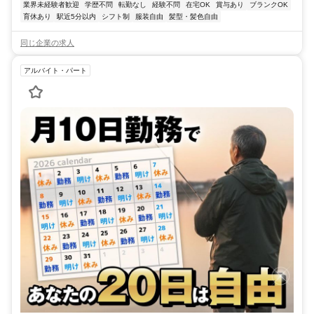
業界未経験者歓迎
学歴不問
転勤なし
経験不問
在宅OK
賞与あり
ブランクOK
育休あり
駅近5分以内
シフト制
服装自由
髪型・髪色自由
同じ企業の求人
アルバイト・パート