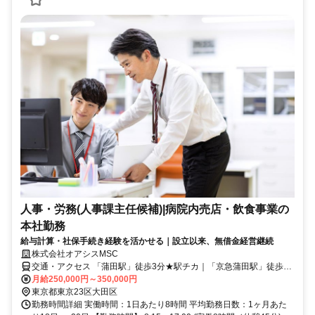
人事・労務(人事課主任候補)|病院内売店・飲食事業の
本社勤務
給与計算・社保手続き経験を活かせる｜設立以来、無借金経営継続
株式会社オアシスMSC
交通・アクセス 「蒲田駅」徒歩3分★駅チカ｜「京急蒲田駅」徒歩8
分
月給250,000円～350,000円
東京都東京23区大田区
勤務時間詳細 実働時間：1日あたり8時間 平均勤務日数：1ヶ月あた