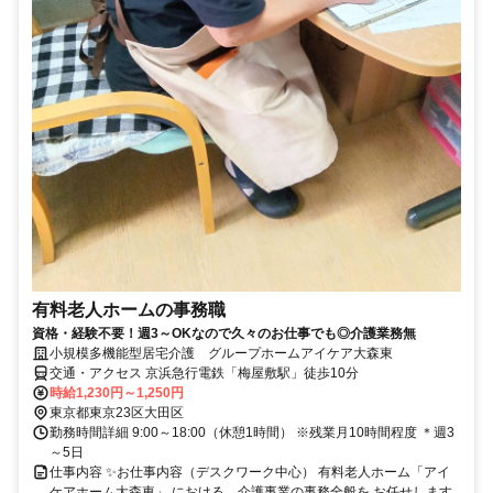
有料老人ホームの事務職
資格・経験不要！週3～OKなので久々のお仕事でも◎介護業務無
小規模多機能型居宅介護 グループホームアイケア大森東
交通・アクセス 京浜急行電鉄「梅屋敷駅」徒歩10分
時給1,230円～1,250円
東京都東京23区大田区
勤務時間詳細 9:00～18:00（休憩1時間） ※残業月10時間程度 ＊週3
～5日
仕事内容 ✨お仕事内容（デスクワーク中心） 有料老人ホーム「アイ
ケアホーム大森東」 における、介護事業の事務全般を お任せします