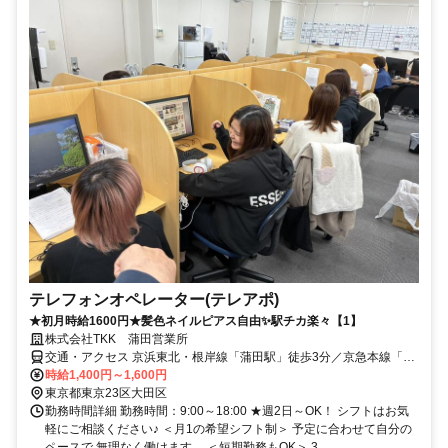
テレフォンオペレーター(テレアポ)
★初月時給1600円★髪色ネイルピアス自由✨駅チカ楽々【1】
株式会社TKK 蒲田営業所
交通・アクセス 京浜東北・根岸線「蒲田駅」徒歩3分／京急本線「京
急蒲田駅」徒歩7分
時給1,400円～1,600円
東京都東京23区大田区
勤務時間詳細 勤務時間：9:00～18:00 ★週2日～OK！ シフトはお気
軽にご相談ください♪ ＜月1の希望シフト制＞ 予定に合わせて自分の
ペースで 無理なく働けます。 ＜短期勤務もOK＞ 3...