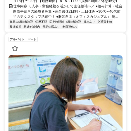
り18日 〜 20日 【勤務時間】 8:15～17:00 (実働8時間／休憩45分)
仕事内容 ＼人事・労務経験を活かして主任候補へ／ ●給与計算・社会
保険手続きの経験者募集 ●完全週休2日制・土日休み ●30代～40代前
半の男女スタッフ活躍中！ ●服装自由（オフィスカジュアル） 病...
業界未経験者歓迎
学歴不問
固定時間制
経験者歓迎
賞与あり
交通費支給
長期歓迎
駅近5分以内
長期休暇あり
土日祝休み
アルバイト・パート