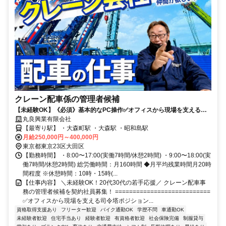
クレーン配車係の管理者候補
【未経験OK】《必須》基本的なPC操作✅オフィスから現場を支える司
令塔ポジション✅業務習得に応じて収入アップ可能✅正社員登用あり✅家
丸良興業有限会社
賃補助あり
【最寄り駅】 ・大森町駅 ・大森駅 ・昭和島駅
月給250,000円～400,000円
東京都東京23区大田区
【勤務時間】 ・8:00〜17:00(実働7時間/休憩2時間) ・9:00〜18:00(実
働7時間/休憩2時間) 総労働時間：月160時間 ◆月平均残業時間月20時
間程度 ※休憩時間：10時・15時(...
【仕事内容】 ＼未経験OK！20代30代の若手応援／ クレーン配車事
務の管理者候補を契約社員募集！ ===========================
✅オフィスから現場を支える司令塔ポジション...
資格取得支援あり
フリーター歓迎
バイク通勤OK
学歴不問
車通勤OK
未経験者歓迎
住宅手当あり
経験者歓迎
有資格者歓迎
社会保険完備
制服貸与