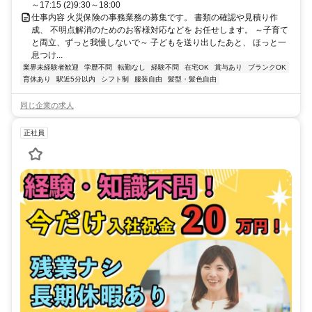
～17:15 (2)9:30～18:00
仕事内容 火災保険の事務業務の募集です。 書類の確認や見積り作
成、 不明点解消のためのお客様対応などを お任せします。 ～子育て
と両立、ずっと我慢しないで～ 子どもを送り出したあと、 ほっと一
息つけ...
業界未経験者歓迎
学歴不問
転勤なし
経験不問
在宅OK
賞与あり
ブランクOK
育休あり
駅近5分以内
シフト制
服装自由
髪型・髪色自由
同じ企業の求人
正社員