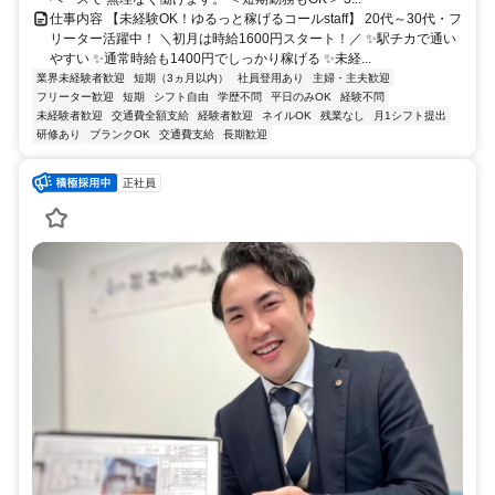
仕事内容 【未経験OK！ゆるっと稼げるコールstaff】 20代～30代・フ
リーター活躍中！ ＼初月は時給1600円スタート！／ ✨駅チカで通い
やすい ✨通常時給も1400円でしっかり稼げる ✨未経...
業界未経験者歓迎
短期（3ヵ月以内）
社員登用あり
主婦・主夫歓迎
フリーター歓迎
短期
シフト自由
学歴不問
平日のみOK
経験不問
未経験者歓迎
交通費全額支給
経験者歓迎
ネイルOK
残業なし
月1シフト提出
研修あり
ブランクOK
交通費支給
長期歓迎
正社員