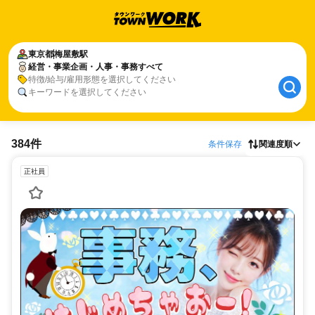
東京都
梅屋敷駅
経営・事業企画・人事・事務すべて
特徴/給与/雇用形態を選択してください
キーワードを選択してください
384件
条件保存
関連度順
正社員