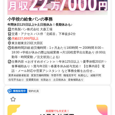
小学校の給食パンの事務
年間休日125日以上✨土日祝休み！長期休みも♪
竹島製パン株式会社 大森工場
交通・アクセス バス停「北糀谷」下車徒歩2分
月給227,000円以上
東京都東京23区大田区
勤務時間詳細 総労働時間：1ヶ月あたり180時間 〜 200時間 8:00～
18:00 ⭐学校が休みの際は短縮業務 ⭐月1回程度早出出勤あり (6:00出
勤等・時間変動 ／注文状況による)
仕事内容 ≪おすすめポイント≫ ✨年休125日以上 ✨夏季休暇20日!! ✨
食事補助あり ✨賞与年2回 ✨春夏冬休み給与支給！ 【仕事内容】 電
話・メール対応や営業アシスタント など事務全般をお任せ...
業界未経験者歓迎
変形労働時間制
学歴不問
職場見学可
転勤なし
経験不問
住宅手当あり
交通費支給
社割あり
土日祝休み
昼食補助あり
契約社員