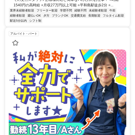
1540円の高時給 ⭐月収27万円以上可能 ⭐平和島駅徒歩2分 ⭐...
業界未経験者歓迎
フリーター歓迎
学歴不問
経験不問
未経験者歓迎
午前
経験者歓迎
週払いOK
夕方
ブランクOK
交通費支給
長期歓迎
フルタイム歓迎
駅近5分以内
シフト制
アルバイト・パート