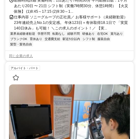
勤務時間詳細 実働時間：1日あたり7時間30分 平均勤務日数：1ヶ月
あたり20日 〜 21日 シフト制（実働7時間30分、休憩1時間） 【火災
保険】 (1)8:45～17:15 (2)9:30～1...
仕事内容 ソニーグループの正社員／ お客様サポート（未経験歓迎）
23年連続売上No.1の安定感。 年休123日＋有休取得18.1日で 「実質
140日休み」も可能！ ＼この求人のポイント！／ 【実...
業界未経験者歓迎
学歴不問
転勤なし
経験不問
研修あり
在宅OK
賞与あり
ブランクOK
育休あり
交通費支給
駅近5分以内
シフト制
服装自由
髪型・髪色自由
同じ企業の求人
アルバイト・パート