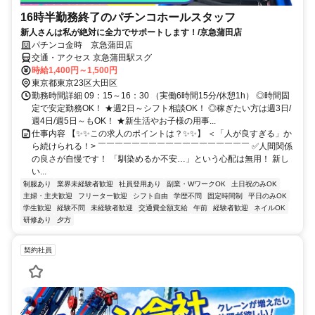
16時半勤務終了のパチンコホールスタッフ
新人さんは私が絶対に全力でサポートします！/京急蒲田店
パチンコ金時 京急蒲田店
交通・アクセス 京急蒲田駅スグ
時給1,400円～1,500円
東京都東京23区大田区
勤務時間詳細 09：15～16：30 （実働6時間15分/休憩1h） ◎時間固
定で安定勤務OK！ ★週2日～シフト相談OK！ ◎稼ぎたい方は週3日/
週4日/週5日～もOK！ ★新生活やお子様の用事...
仕事内容 【✨✨この求人のポイントは？✨✨】 ＜「人が良すぎる」か
ら続けられる！> ￣￣￣￣￣￣￣￣￣￣￣￣￣￣￣￣￣￣ ✅人間関係
の良さが自慢です！ 「馴染めるか不安…」という心配は無用！ 新し
い...
制服あり
業界未経験者歓迎
社員登用あり
副業・WワークOK
土日祝のみOK
主婦・主夫歓迎
フリーター歓迎
シフト自由
学歴不問
固定時間制
平日のみOK
学生歓迎
経験不問
未経験者歓迎
交通費全額支給
午前
経験者歓迎
ネイルOK
研修あり
夕方
契約社員