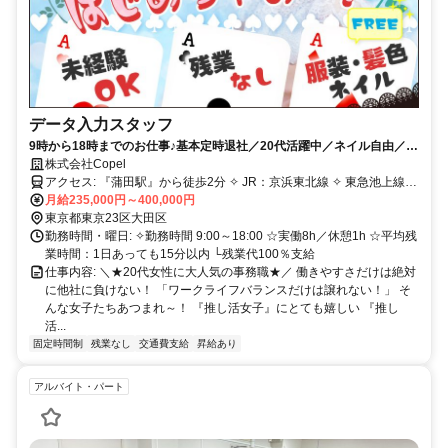
データ入力スタッフ
9時から18時までのお仕事♪基本定時退社／20代活躍中／ネイル自由／駅
ちかのきれいなオフィス
株式会社Copel
アクセス: 『蒲田駅』から徒歩2分 ✧ JR：京浜東北線 ✧ 東急池上線 ✧
東急多摩川線
月給235,000円～400,000円
東京都東京23区大田区
勤務時間・曜日: ✧勤務時間 9:00～18:00 ☆実働8h／休憩1h ☆平均残
業時間：1日あっても15分以内 └残業代100％支給
仕事内容: ＼★20代女性に大人気の事務職★／ 働きやすさだけは絶対
に他社に負けない！ 「ワークライフバランスだけは譲れない！」 そ
んな女子たちあつまれ～！ 『推し活女子』にとても嬉しい 『推し
活...
固定時間制
残業なし
交通費支給
昇給あり
アルバイト・パート