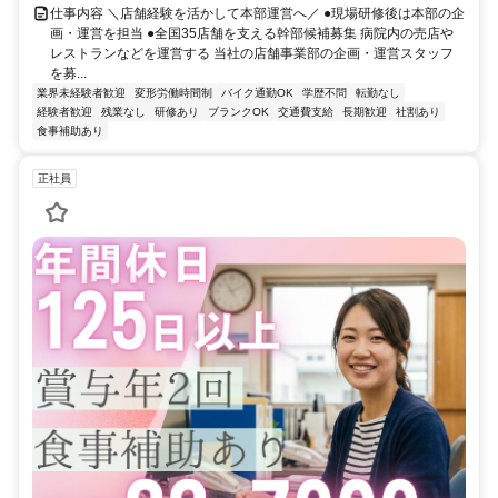
仕事内容 ＼店舗経験を活かして本部運営へ／ ●現場研修後は本部の企
画・運営を担当 ●全国35店舗を支える幹部候補募集 病院内の売店や
レストランなどを運営する 当社の店舗事業部の企画・運営スタッフ
を募...
業界未経験者歓迎
変形労働時間制
バイク通勤OK
学歴不問
転勤なし
経験者歓迎
残業なし
研修あり
ブランクOK
交通費支給
長期歓迎
社割あり
食事補助あり
正社員