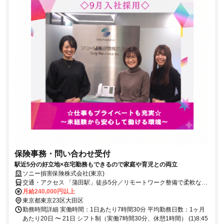
保険事務・問い合わせ受付
駅近5分の好立地×在宅勤務もできるので家庭や育児との両立
ソニー損害保険株式会社(東京)
交通・アクセス 「蒲田駅」徒歩5分／リモートワーク整備で柔軟な働
き方にも対応※業務定着の様子や繁忙度により頻度調整あり
月給240,000円以上
東京都東京23区大田区
勤務時間詳細 実働時間：1日あたり7時間30分 平均勤務日数：1ヶ月
あたり20日 〜 21日 シフト制（実働7時間30分、休憩1時間） (1)8:45