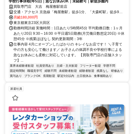
学校行事休暇(年5日)｜急なお休みOK｜未経験可｜駅徒歩圏内
買取専門店 大吉 梅屋敷駅前店
交通・アクセス 京急線「梅屋敷駅」徒歩1分、「大森町駅」徒歩9
分、「京急蒲田駅」徒歩11分、JR「蒲田駅」徒歩17分 ＊梅屋敷通り
月給180,000円
沿い
東京都東京23区大田区
勤務時間詳細 実働時間：1日あたり5時間45分 平均勤務日数：1ヶ月
あたり20日 9:30～16:00 ※平日週5日勤務(月労働日数想定20日) ※休
憩45分 ※残業ほぼなし 契約更新期間：3年
仕事内容 4月にオープンしたばかりの キレイなお店です！ ＼子育て
中の方も安心して働けます／ お子さんの体調不良や学校行事による
急なお休みにも柔軟に対応しています。 【買取専門店の店舗スタッ
フ】...
業界未経験者歓迎
社員登用あり
主婦・主夫歓迎
フリーター歓迎
学歴不問
固定時間制
職場見学可
経験不問
未経験者歓迎
経験者歓迎
残業なし
研修あり
賞与あり
ブランクOK
長期歓迎
駅近5分以内
土日祝休み
食事補助あり
派遣社員