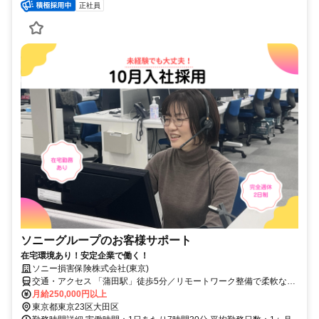
正社員
ソニーグループのお客様サポート
在宅環境あり！安定企業で働く！
ソニー損害保険株式会社(東京)
交通・アクセス 「蒲田駅」徒歩5分／リモートワーク整備で柔軟な働
き方にも対応※業務定着の様子や繁忙度により頻度調整あり
月給250,000円以上
東京都東京23区大田区