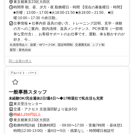
東京都東京23区大田区
時間帯 朝、昼、夕方・夜 勤務曜日・時間 【現在の募集曜日・時間】
■月曜：13:00～17:00 ■火18:00-21:50 ■水18:00～21:50、 ■日
曜:10:00～17:30 ※終日勤...
仕事情報 ● 仕事内容 器具の使い方、トレーニング説明、見学・体験
の方へのご案内、館内清掃、器具メンテナンス、PC作業等（一部簡
単な受付含）、お客様サポートのお仕事です。運動、体を動かすのが
好き、今...
社員登用あり
副業・WワークOK
固定時間制
交通費支給
シフト制
髪型・髪色自由
同じ企業の求人
アルバイト・パート
一般事務スタッフ
未経験OK/完全週休2日/週4日〜◆17時退社で私生活も充実
東京受注センター
交通・アクセス 京急蒲田駅より徒歩5分
時給1,250円以上
東京都東京23区大田区
勤務時間詳細 【勤務時間】 ・09:00〜17:00 ・実働7時間 ・昼休憩1
時間(12:00-13:00) ・週4日〜5日 ・残業なし ・時間曜日相談可