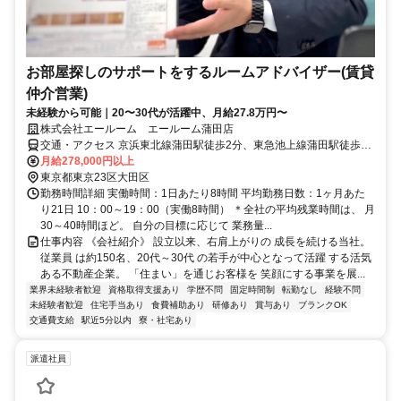
お部屋探しのサポートをするルームアドバイザー(賃貸
仲介営業)
未経験から可能｜20〜30代が活躍中、月給27.8万円〜
株式会社エールーム エールーム蒲田店
交通・アクセス 京浜東北線蒲田駅徒歩2分、東急池上線蒲田駅徒歩2
分、東急多摩川線蒲田駅徒歩2分
月給278,000円以上
東京都東京23区大田区
勤務時間詳細 実働時間：1日あたり8時間 平均勤務日数：1ヶ月あた
り21日 10：00～19：00（実働8時間） ＊全社の平均残業時間は、 月
30～40時間ほど。 自分の目標に応じて 業務量...
仕事内容 《会社紹介》 設立以来、右肩上がりの 成長を続ける当社。
従業員 は約150名、20代～30代 の若手が中心となって活躍 する活気
ある不動産企業。 「住まい」を通じお客様を 笑顔にする事業を展...
業界未経験者歓迎
資格取得支援あり
学歴不問
固定時間制
転勤なし
経験不問
未経験者歓迎
住宅手当あり
食費補助あり
研修あり
賞与あり
ブランクOK
交通費支給
駅近5分以内
寮・社宅あり
派遣社員