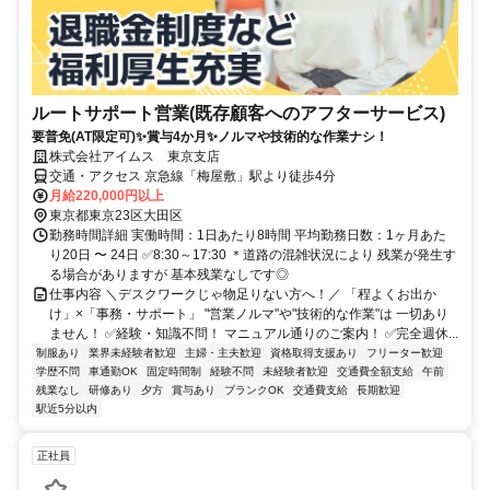
ルートサポート営業(既存顧客へのアフターサービス)
要普免(AT限定可)✨賞与4か月✨ノルマや技術的な作業ナシ！
株式会社アイムス 東京支店
交通・アクセス 京急線「梅屋敷」駅より徒歩4分
月給220,000円以上
東京都東京23区大田区
勤務時間詳細 実働時間：1日あたり8時間 平均勤務日数：1ヶ月あた
り20日 〜 24日 ✅8:30～17:30 ＊道路の混雑状況により 残業が発生す
る場合がありますが 基本残業なしです◎
仕事内容 ＼デスクワークじゃ物足りない方へ！／ 「程よくお出か
け」×「事務・サポート」 "営業ノルマ"や"技術的な作業"は 一切あり
ません！ ✅経験・知識不問！ マニュアル通りのご案内！ ✅完全週休...
制服あり
業界未経験者歓迎
主婦・主夫歓迎
資格取得支援あり
フリーター歓迎
学歴不問
車通勤OK
固定時間制
経験不問
未経験者歓迎
交通費全額支給
午前
残業なし
研修あり
夕方
賞与あり
ブランクOK
交通費支給
長期歓迎
駅近5分以内
正社員