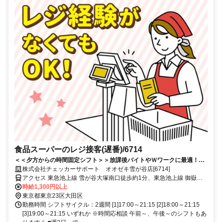
食品スーパーのレジ接客(遅番)/6714
＜＜夕方からの時間固定シフト＞＞放課後バイトやＷワークに最適！土
日祝は時給UP！時給1450円可◎お仕事はレジだけ♪
株式会社チェッカーサポート オオゼキ雪が谷店[6714]
アクセス 東急池上線 雪が谷大塚南口徒歩約1分、東急池上線 御嶽山
出入口2徒歩約10分、東急池上線 石川台出入口1徒歩約10分
時給1,300円以上
東京都東京23区大田区
勤務時間 シフトサイクル：2週間 [1]17:00～21:15 [2]18:00～21:15
[3]19:00～21:15 いずれか ※時間応相談 午前～、午後～のシフトもあ