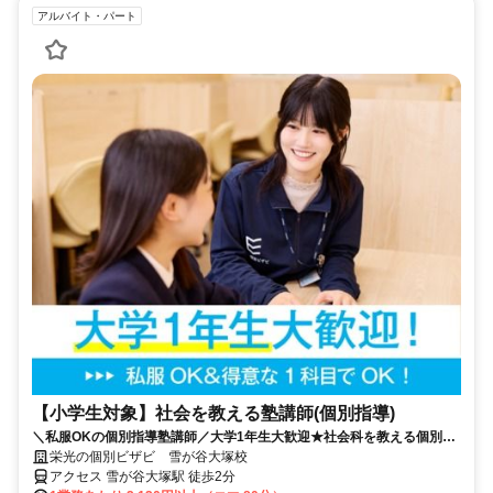
アルバイト・パート
【小学生対象】社会を教える塾講師(個別指導)
＼私服OKの個別指導塾講師／大学1年生大歓迎★社会科を教える個別指
導／週1日・80分～OK♪大学生活躍中！
栄光の個別ビザビ 雪が谷大塚校
アクセス 雪が谷大塚駅 徒歩2分