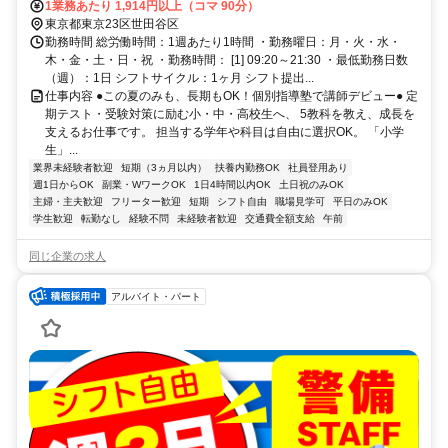
京都）南口徒歩約8分、東急大井町線 自由が丘（東京都）南口徒歩約
1業務あたり 1,914円以上（コマ 90分）
12分 自由が丘駅より自転車で5分
東京都東京23区世田谷区
勤務時間 総労働時間：1週あたり1時間 ・勤務曜日：月・火・水・
木・金・土・日・祝 ・勤務時間： [1] 09:20～21:30 ・最低勤務日数
（週）：1日 シフトサイクル：1ヶ月 シフト提出...
仕事内容 ●この夏のみも、長期もOK！個別指導塾で講師デビュー● 定
期テスト・受験対策に励む小・中・高校生へ、 5教科を教え、成長を
支えるお仕事です。 担当する学年や科目は自由に選択OK。 「小学
生」...
業界未経験者歓迎
短期（3ヵ月以内）
扶養内勤務OK
社員登用あり
週1日からOK
副業・WワークOK
1日4時間以内OK
土日祝のみOK
主婦・主夫歓迎
フリーター歓迎
短期
シフト自由
職場見学可
平日のみOK
学生歓迎
転勤なし
経験不問
未経験者歓迎
交通費全額支給
午前
同じ企業の求人
アルバイト・パート