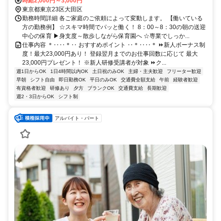
時給2,000円～3,000円
東京都東京23区大田区
勤務時間詳細 各ご家庭のご依頼によって変動します。 【働いている
方の勤務例】 ☆スキマ時間でパッと働く！ 8：00～8：30の朝の送迎
中心の保育 ▶身支度～散歩しながら保育園へ ☆専業でしっか...
仕事内容 ＊‥‥＊‥ おすすめポイント ‥＊‥‥＊ ⏩新人ボーナス制
度！最大23,000円あり！ 登録翌月までのお仕事回数に応じて 最大
23,000円プレゼント！ ※新人研修受講者が対象 ⏩ク...
週1日からOK
1日4時間以内OK
土日祝のみOK
主婦・主夫歓迎
フリーター歓迎
早朝
シフト自由
即日勤務OK
平日のみOK
交通費全額支給
午前
経験者歓迎
有資格者歓迎
研修あり
夕方
ブランクOK
交通費支給
長期歓迎
週2・3日からOK
シフト制
アルバイト・パート