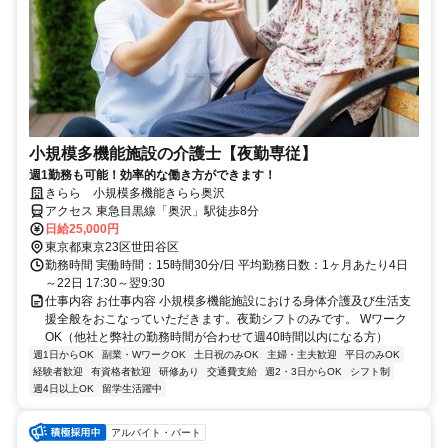
小規模多機能施設の介護士【夜勤専従】
週1勤務も可能！効率的な働き方ができます！
きらら 小規模多機能きらら奥沢
アクセス 東急目黒線「奥沢」駅徒歩8分
日給25,000円
東京都東京23区世田谷区
勤務時間 実働時間：15時間30分/日 平均勤務日数：1ヶ月あたり4日
～22日 17:30～翌9:30
仕事内容 お仕事内容 小規模多機能施設における身体介護及び生活支
援全般をおこなっていただきます。夜勤シフトのみです。 Wワーク
OK（他社と弊社の勤務時間が合わせて週40時間以内になる方）
週1日からOK
副業・WワークOK
土日祝のみOK
主婦・主夫歓迎
平日のみOK
経験者歓迎
有資格者歓迎
研修あり
交通費支給
週2・3日からOK
シフト制
週4日以上OK
留学生活躍中
アルバイト・パート