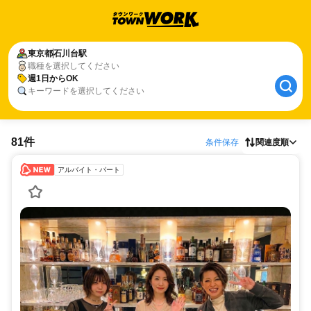
東京都
石川台駅
職種を選択してください
週1日からOK
キーワードを選択してください
81件
条件保存
関連度順
アルバイト・パート