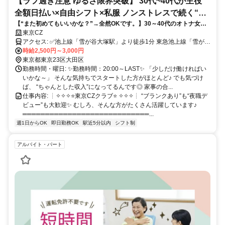
【ラフ過ぎ注意 ゆるさ限界突破】 30代~40代が主役
全額日払い×自由シフト×私服 ノンストレスで続く“ゆ
【“また初めてもいいかな？”→全然OKです。】30～40代のオトナ女子
るカウンター接客(女性)”✨
がゆるっと活躍中⭐ 経験者歓迎×日払いOK×ノルマなし◎ 気負わず始め
東京CZ
て、ちゃんと居心地よく続く場所☕
アクセス: ✅池上線「雪が谷大塚駅」より徒歩1分 東急池上線「雪が谷
大塚駅」は、 五反田駅〜蒲田駅を結ぶ路線上にあり、通勤のしやす
時給2,500円～3,000円
さが魅力です✨ 沿線には、 大崎広小路駅・戸越銀座駅・荏原中延
東京都東京23区大田区
駅・旗の台駅・長原駅・石川台駅・御嶽山駅・久が原駅・千鳥町駅・
勤務時間・曜日: ✨勤務時間：20:00～LAST✨ 「少しだけ働ければい
池上駅・蓮沼駅といった駅が並び、 どのエリアからでも通いやすい
いかな～」 そんな気持ちでスタートした方がほとんど♪ でも気づけ
立地です◎ また、五反田駅からは山手線に接続しており、 渋谷駅・
ば、 “ちゃんとした収入”になってるんです◎ 家事の合...
新宿駅・池袋駅・品川駅などの主要エリアからもアクセス良好✨ さら
仕事内容: ┊✧✧✧⭐東京CZクラブ⭐ ✧✧✧┊ “ブランクあり”も“夜職デ
に、蒲田駅経由で 川崎駅・横浜駅方面からの通勤も可能です♪ 加え
ビュー”も大歓迎✨ むしろ、そんな方がたくさん活躍しています♪
て、旗の台駅で乗り換えれば 大井町駅・自由が丘駅方面からも通い
════════════════════════════...
やすく、 幅広いエリアから無理なく通える好立地です◎
週1日からOK
即日勤務OK
駅近5分以内
シフト制
アルバイト・パート