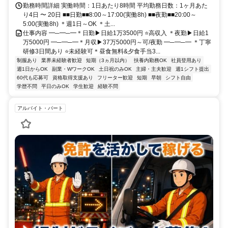
勤務時間詳細 実働時間：1日あたり8時間 平均勤務日数：1ヶ月あた
り4日 〜 20日 ■■日勤■■8:00～17:00(実働8h) ■■夜勤■■20:00～
5:00(実働8h) ＊週1日～OK ＊土...
仕事内容 ━─━─━＊日勤▶日給1万3500円 ⭐高収入 ＊夜勤▶日給1
万5000円 ━─━─━＊月収▶37万5000円～可/夜勤 ━─━─━ ＊丁寧
研修3日間あり ⭐未経験可＊昼食無料&夕食手当3...
制服あり
業界未経験者歓迎
短期（3ヵ月以内）
扶養内勤務OK
社員登用あり
週1日からOK
副業・WワークOK
土日祝のみOK
主婦・主夫歓迎
週1シフト提出
60代も応募可
資格取得支援あり
フリーター歓迎
短期
早朝
シフト自由
学歴不問
平日のみOK
学生歓迎
経験不問
アルバイト・パート