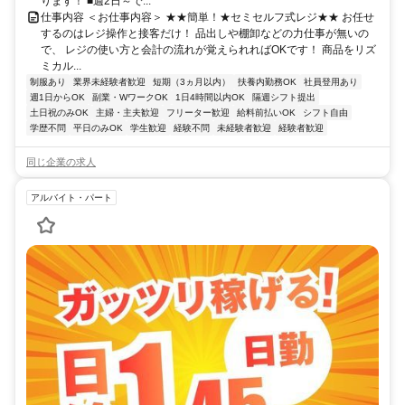
ります！ ■週2日～で...
仕事内容 ＜お仕事内容＞ ★★簡単！★セミセルフ式レジ★★ お任せ
するのはレジ操作と接客だけ！ 品出しや棚卸などの力仕事が無いの
で、 レジの使い方と会計の流れが覚えられればOKです！ 商品をリズ
ミカル...
制服あり
業界未経験者歓迎
短期（3ヵ月以内）
扶養内勤務OK
社員登用あり
週1日からOK
副業・WワークOK
1日4時間以内OK
隔週シフト提出
土日祝のみOK
主婦・主夫歓迎
フリーター歓迎
給料前払いOK
シフト自由
学歴不問
平日のみOK
学生歓迎
経験不問
未経験者歓迎
経験者歓迎
同じ企業の求人
アルバイト・パート