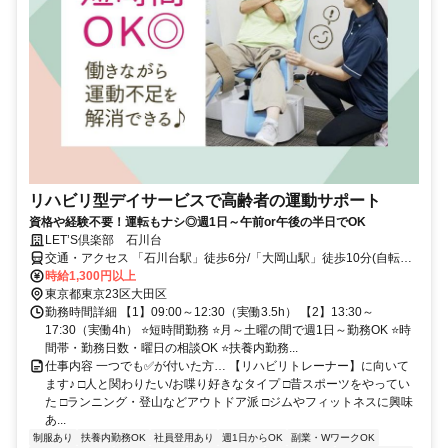
リハビリ型デイサービスで高齢者の運動サポート
資格や経験不要！運転もナシ◎週1日～午前or午後の半日でOK
LET’S倶楽部 石川台
交通・アクセス 「石川台駅」徒歩6分/「大岡山駅」徒歩10分(自転車
通勤OK)
時給1,300円以上
東京都東京23区大田区
勤務時間詳細 【1】09:00～12:30（実働3.5h） 【2】13:30～
17:30（実働4h） ⭐短時間勤務 ⭐月～土曜の間で週1日～勤務OK ⭐時
間帯・勤務日数・曜日の相談OK ⭐扶養内勤務...
仕事内容 一つでも✅が付いた方… 【リハビリトレーナー】に向いて
ます♪ □人と関わりたい/お喋り好きなタイプ □昔スポーツをやってい
た □ランニング・登山などアウトドア派 □ジムやフィットネスに興味
あ...
制服あり
扶養内勤務OK
社員登用あり
週1日からOK
副業・WワークOK