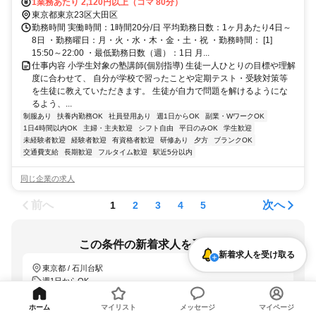
1業務あたり 2,120円以上（コマ 80分）
東京都東京23区大田区
勤務時間 実働時間：1時間20分/日 平均勤務日数：1ヶ月あたり4日～
8日 ・勤務曜日：月・火・水・木・金・土・祝 ・勤務時間： [1]
15:50～22:00 ・最低勤務日数（週）：1日 月...
仕事内容 小学生対象の塾講師(個別指導) 生徒一人ひとりの目標や理解
度に合わせて、 自分が学校で習ったことや定期テスト・受験対策等
を生徒に教えていただきます。 生徒が自力で問題を解けるようにな
るよう、...
制服あり
扶養内勤務OK
社員登用あり
週1日からOK
副業・WワークOK
1日4時間以内OK
主婦・主夫歓迎
シフト自由
平日のみOK
学生歓迎
未経験者歓迎
経験者歓迎
有資格者歓迎
研修あり
夕方
ブランクOK
交通費支給
長期歓迎
フルタイム歓迎
駅近5分以内
同じ企業の求人
前へ
次へ
1
2
3
4
5
この条件の新着求人を受け取る
新着求人を受け取る
東京都 / 石川台駅
週1日からOK
「LINEで受け取る」では、新着求人のほか、おすすめ情報なども配信しま
ホーム
マイリスト
メッセージ
マイページ
す。
詳しくはこちら