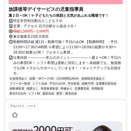
放課後等デイサービスの児童指導員
週２日～OK！✨ 子どもたちの笑顔と元気があふれる職場です！
特定非営利活動法人こどもラボ
交通・アクセス 石川台駅から徒歩３分！
時給1,500円～2,000円
東京都東京23区大田区
勤務時間詳細 週1日～勤務可能！平日のみOK 【勤務時間】 ・平日
13:00〜17:30の4時間 ※希望により11:00〜18:00の就業や 9:30〜
18:30の就業もOK！ フルタイム希望...
仕事内容 ―――――求人のポイント――――― ✨週２〜OK！平日の
みの希望OK！ シフト希望は柔軟に対応します ✨未経験でも、無資格
でもOK イチからサポートしていきます！ ✨キャリアアップを目指す
方...
社員登用あり
副業・WワークOK
1日4時間以内OK
資格取得支援あり
フリーター歓迎
シフト自由
平日のみOK
学生歓迎
経験不問
交通費全額支給
経験者歓迎
残業なし
有資格者歓迎
研修あり
交通費支給
長期歓迎
駅近5分以内
シフト制
服装自由
髪型・髪色自由
アルバイト・パート