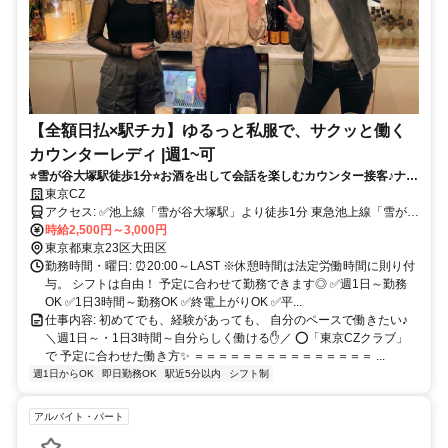
【全額日払×駅チカ】ゆるっと私服で、サクッと働く
カウンターレディ |週1~可
⭐雪が谷大塚駅徒歩1分⭐お酒を出して会話を楽しむカウンター接客♪ナイ
トワークが初めての方も、接客経験を活かしたい方も◎ノルマなし・私
東京CZ
服勤務・自由シフトで自分に合った働き方ができます！
アクセス: ✅池上線「雪が谷大塚駅」より徒歩1分 東急池上線「雪が谷
大塚駅」は、 五反田駅〜蒲田駅を結ぶ路線上にあり、通勤のしやす
時給2,500円～3,000円
さが魅力です✨ 沿線には、 大崎広小路駅・戸越銀座駅・荏原中延
東京都東京23区大田区
駅・旗の台駅・長原駅・石川台駅・御嶽山駅・久が原駅・千鳥町駅・
勤務時間・曜日: ⏰20:00～LAST ※休憩時間は法定労働時間に則り付
池上駅・蓮沼駅といった駅が並び、 どのエリアからでも通いやすい
与。 シフトは自由！ 予定に合わせて勤務できます◎ ✅週1日～勤務
立地です◎ また、五反田駅からは山手線に接続しており、 渋谷駅・
OK ✅1日3時間～勤務OK ✅終電上がりOK ✅平...
新宿駅・池袋駅・品川駅などの主要エリアからもアクセス良好✨ さら
仕事内容: 初めてでも、経験があっても、 自分のペースで働きたい♪
に、蒲田駅経由で 川崎駅・横浜駅方面からの通勤も可能です♪ 加え
＼週1日～・1日3時間～自分らしく働ける✋／ ⭕「東京CZクラブ」
て、旗の台駅で乗り換えれば 大井町駅・自由が丘駅方面からも通い
で 予定に合わせた働き方✨ ＝＝＝＝＝＝＝＝＝＝＝＝＝＝＝ ...
やすく、 幅広いエリアから無理なく通える好立地です◎
週1日からOK
即日勤務OK
駅近5分以内
シフト制
アルバイト・パート