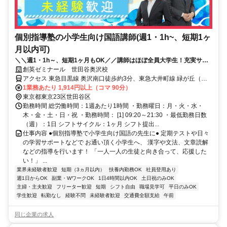
個別指導塾の小学生向け国語講師(週1・1h~、短期1ヶ
月以内可)
＼＼週1・1h～、短期1ヶ月もOK／／講師はほぼ全員大学生！充実サポ
ートで初バイトでも安心◎面接履歴書不要
創英ゼミナール 世田谷奥沢校
アクセス 東急目黒線 奥沢南口徒歩約3分、東急大井町線 緑が丘（東
京都）南口徒歩約8分、東急大井町線 自由が丘（東京都）南口徒歩約
1業務あたり 1,914円以上（コマ 90分）
12分 自由が丘駅より自転車で5分
東京都東京23区世田谷区
勤務時間 総労働時間：1週あたり1時間 ・勤務曜日：月・火・水・
木・金・土・日・祝 ・勤務時間： [1] 09:20～21:30 ・最低勤務日数
（週）：1日 シフトサイクル：1ヶ月 シフト提出...
仕事内容 ●個別指導塾で小学生向け国語の先生に● 定期テストや日々
の学習サポートなどで お通い頂く小学生へ、 漢字や文法、文章読解
などの指導を行います！ 「一人一人の生徒と向き合って、応援した
い！」 ...
業界未経験者歓迎
短期（3ヵ月以内）
扶養内勤務OK
社員登用あり
週1日からOK
副業・WワークOK
1日4時間以内OK
土日祝のみOK
主婦・主夫歓迎
フリーター歓迎
短期
シフト自由
職場見学可
平日のみOK
学生歓迎
転勤なし
経験不問
未経験者歓迎
交通費全額支給
午前
同じ企業の求人