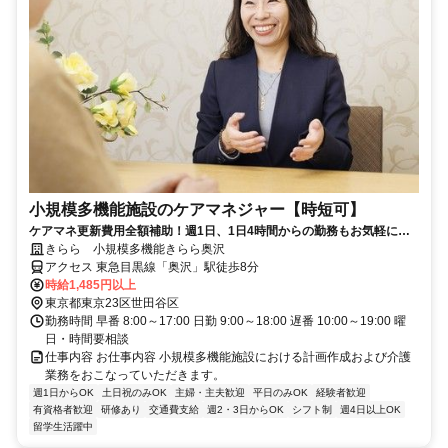
小規模多機能施設のケアマネジャー【時短可】
ケアマネ更新費用全額補助！週1日、1日4時間からの勤務もお気軽にご
相談ください。
きらら 小規模多機能きらら奥沢
アクセス 東急目黒線「奥沢」駅徒歩8分
時給1,485円以上
東京都東京23区世田谷区
勤務時間 早番 8:00～17:00 日勤 9:00～18:00 遅番 10:00～19:00 曜
日・時間要相談
仕事内容 お仕事内容 小規模多機能施設における計画作成および介護
業務をおこなっていただきます。
週1日からOK
土日祝のみOK
主婦・主夫歓迎
平日のみOK
経験者歓迎
有資格者歓迎
研修あり
交通費支給
週2・3日からOK
シフト制
週4日以上OK
留学生活躍中