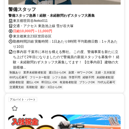
警備スタッフ
警備スタッフ急募！経験・未経験問わずスタッフ大募集
東京都世田谷/keko011
交通・アクセス 東急池上線 雪が谷大塚
日給10,000円～11,000円
東京都東京23区世田谷区
勤務時間詳細 実働時間：1日あたり8時間 平均勤務日数：1ヶ月あた
り10日
仕事内容 千葉市に本社を構える弊社。 この度、警備事業を新たに立
ち上げて2年目になりましたので警備員の新規スタッフを募集中！ 経
験・未経験問わずスタッフ大募集してます！ 【仕事内容】 建物の大
規模修...
制服あり
業界未経験者歓迎
週1日からOK
副業・WワークOK
主婦・主夫歓迎
60代も応募可
フリーター歓迎
シフト自由
学歴不問
経験不問
未経験者歓迎
経験者歓迎
週払いOK
即日払いOK
有資格者歓迎
ブランクOK
70代も応募可
交通費支給
長期歓迎
週2・3日からOK
アルバイト・パート