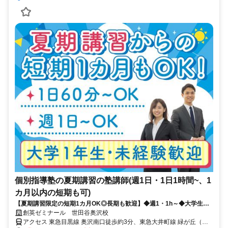
個別指導塾の夏期講習の塾講師(週1日・1日1時間~、1
カ月以内の短期も可)
【夏期講習限定の短期1カ月OK◎長期も歓迎】◆週1・1h～◆大学生・
未経験歓迎◆充実研修◆面接履歴書不要
創英ゼミナール 世田谷奥沢校
アクセス 東急目黒線 奥沢南口徒歩約3分、東急大井町線 緑が丘（東