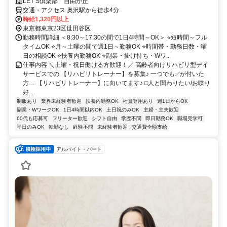
LET’S倶楽部 自由が丘
交通・アクセス 奥沢駅から徒歩4分
時給1,320円以上
東京都東京23区世田谷区
勤務時間詳細 ＜8:30～17:30の間で1日4時間～OK＞ ⭐短時間～フル
タイムOK ⭐月～土曜の間で週1日～勤務OK ⭐時間帯・勤務日数・曜
日の相談OK ⭐扶養内勤務OK ⭐副業・掛け持ち・Wワ...
仕事内容 ＼土曜・祝日働ける方歓迎！／ 高齢者向けリハビリ型デイ
サービスでの 【リハビリトレーナー】を募集♪ 一つでも✅が付いた
方… 【リハビリトレーナー】に向いてます♪ □人と関わりたい/お喋り
好...
制服あり
業界未経験者歓迎
扶養内勤務OK
社員登用あり
週1日からOK
副業・WワークOK
1日4時間以内OK
土日祝のみOK
主婦・主夫歓迎
60代も応募可
フリーター歓迎
シフト自由
学歴不問
即日勤務OK
職場見学可
平日のみOK
転勤なし
経験不問
未経験者歓迎
交通費全額支給
アルバイト・パート