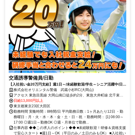
交通誘導警備員/日勤
【入社祝い金20万円支給】週1日～/未経験歓迎/学生～シニア活躍中/日払
い・週払いOK/履歴書不要！
株式会社オリエンタル警備 武蔵小杉RC(大岡山)
アクセス 東急目黒線 大岡山南口徒歩約2分、東急大井町線 北千束徒
歩約10分、東急大井町線 緑が丘（東京都）南口徒歩約9分 (面接地/武
日給13,000円以上
蔵小杉リクルートセンター)神奈川県川崎市中原区新丸子東２丁目９
東京都東京23区大田区
０５－３ ４０２号
勤務時間 実働時間：8時間/日 平均勤務日数：1ヶ月あたり12日 ・勤
務曜日：月・火・水・木・金・土・日・祝 ・勤務時間： [1] 08:00～
17:00 ◎週1日～勤務OK ◎週・月単位で勤務...
仕事内容 ◆◆この求人のポイント◆◆ ■未経験歓迎！研修＆資格支援
で安心スタート ■週1日～OK（平日のみ／土日のみもOK） ■入社祝い