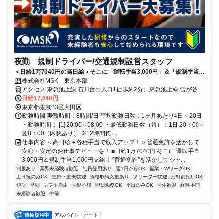
夜勤 規制ドライバー/交通規制設営スタッフ
＜日給1万7040円の高日給＞そこに「運転手当3,000円」＆「規制手当
1,000円支給」⇒【日収2万040円】可能！夜勤なので効率良く稼げるお
株式会社MSK 東京本部
仕事です。また、普通免許を活かすことも可能！未経験からでもしっか
アクセス 東急池上線 石川台出入口1徒歩約2分、東急池上線 雪が谷大
り稼げる、交通規制の設営・撤去を行う規制ドライバー募集！
塚西口徒歩約9分、東急池上線 洗足池徒歩約10分 石川台駅からスグ
日給17,040円
※現場への直行直帰OK
東京都東京23区大田区
勤務時間 実働時間：8時間/日 平均勤務日数：1ヶ月あたり4日～20日
・勤務時間： [1] 20:00～08:00 ・最低勤務日数（週）：1日 20：00～
翌8：00（休憩あり） ※12時間拘...
仕事内容 ＜高日給＋各種手当で収入アップ！＞普通免許を活かして
安心・安定のお仕事デビューを！ ■日給1万7040円 そこに 運転手当
3,000円＆規制手当1,000円支給！ ”普通免許”を活かしてシッ...
制服あり
業界未経験者歓迎
社員登用あり
週1日からOK
副業・WワークOK
土日祝のみOK
主婦・主夫歓迎
資格取得支援あり
フリーター歓迎
給料前払いOK
短期
早朝
シフト自由
学歴不問
即日勤務OK
平日のみOK
学生歓迎
経験不問
未経験者歓迎
午前
アルバイト・パート