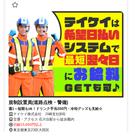
規制設置員(道路点検・警備)
週1～短期もok！ドリンク手当200円・冷却グッズも支給☆
テイケイ株式会社 川崎支社[69]
交通・アクセス 石川台駅から徒歩圏内
日給15,000円以上
東京都東京23区大田区