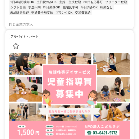
1日4時間以内OK
土日祝のみOK
主婦・主夫歓迎
60代も応募可
フリーター歓迎
シフト自由
学歴不問
即日勤務OK
職場見学可
平日のみOK
転勤なし
未経験者歓迎
交通費全額支給
ブランクOK
交通費支給
同じ企業の求人
アルバイト・パート