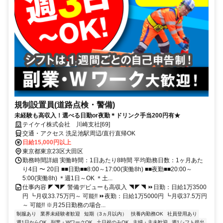
規制設置員(道路点検・警備)
未経験も高収入！選べる日勤or夜勤＊ドリンク手当200円有★
テイケイ株式会社 川崎支社[69]
交通・アクセス 洗足池駅周辺/直行直帰OK
日給15,000円以上
東京都東京23区大田区
勤務時間詳細 実働時間：1日あたり8時間 平均勤務日数：1ヶ月あた
り4日 〜 20日 ■■日勤■■8:00～17:00(実働8h) ■■夜勤■■20:00～
5:00(実働8h) ＊週1日～OK ＊土...
仕事内容 ◤◥◤ 警備デビューも高収入 ◥◤◥ ⏩日勤：日給1万3500
円 ┗月収33.75万円～ 可能!! ⏩夜勤：日給1万5000円 ┗月収37.5万円
～ 可能!! ※月25日勤務の場合...
制服あり
業界未経験者歓迎
短期（3ヵ月以内）
扶養内勤務OK
社員登用あり
週1日からOK
副業・WワークOK
土日祝のみOK
主婦・主夫歓迎
週1シフト提出