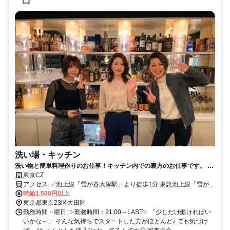
洗い場・キッチン
洗い物と簡単料理作りのお仕事！キッチン内での裏方のお仕事です。 華
やかなお店を裏方としてサポートしてください。◎中高年も活躍中！◎
東京CZ
髪型や服装も自由です！
アクセス: ✅池上線「雪が谷大塚駅」より徒歩1分 東急池上線「雪が谷
大塚駅」は、 五反田駅〜蒲田駅を結ぶ路線上にあり、通勤のしやす
時給1,500円以上
さが魅力です✨ 沿線には、 大崎広小路駅・戸越銀座駅・荏原中延
東京都東京23区大田区
駅・旗の台駅・長原駅・石川台駅・御嶽山駅・久が原駅・千鳥町駅・
勤務時間・曜日: ✨勤務時間：21:00～LAST✨ 「少しだけ働ければい
池上駅・蓮沼駅といった駅が並び、 どのエリアからでも通いやすい
いかな～」 そんな気持ちでスタートした方がほとんど♪ でも気づけ