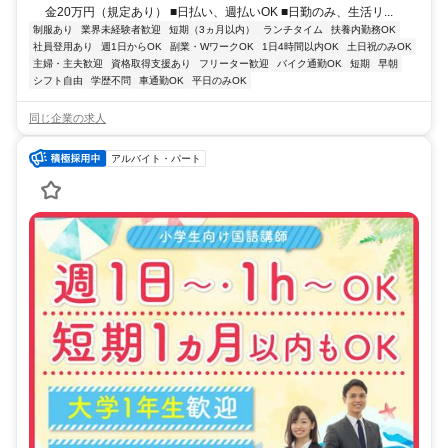
金20万円（規定あり） ■日払い、週払いOK ■日勤のみ、生活リ...
制服あり
業界未経験者歓迎
短期（3ヵ月以内）
ランチタイム
扶養内勤務OK
社員登用あり
週1日からOK
副業・WワークOK
1日4時間以内OK
土日祝のみOK
主婦・主夫歓迎
資格取得支援あり
フリーター歓迎
バイク通勤OK
短期
早朝
シフト自由
学歴不問
車通勤OK
平日のみOK
同じ企業の求人
アルバイト・パート