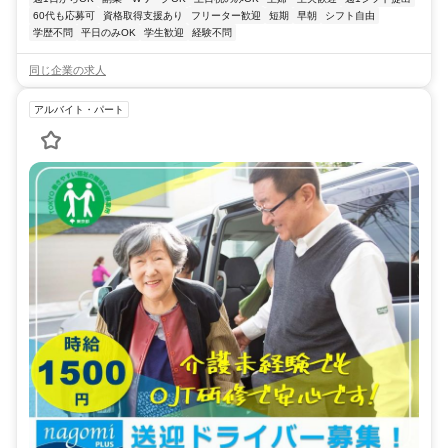
60代も応募可
資格取得支援あり
フリーター歓迎
短期
早朝
シフト自由
学歴不問
平日のみOK
学生歓迎
経験不問
同じ企業の求人
アルバイト・パート