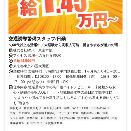
交通誘導警備スタッフ/日勤
＼60代以上も活躍中／未経験から高収入可能！働きやすさが魅力の環境
で警備員デビューをしませんか！【月収29万円可能！日払いもOK！】
株式会社MSK 東京本部
勤務3日前迄シフト申請が可能です！週1日～・短期もOK！あなたのラ
アクセス 現場への直行直帰OK
イフスタイルに合わせてお仕事しませんか！未経験者大歓迎！年代幅広
日給14,500円
く活躍しています。
東京都東京23区大田区
勤務時間 実働時間：8時間/日 平均勤務日数：1ヶ月あたり4日～20日
・勤務時間： [1] 08:00～17:00 ・最低勤務日数（週）：1日 8：00～
17：00（休憩あり） ※週1日～OK...
仕事内容 地域最高水準の高日給バイトデビューを！未経験から安
心・納得の高収入GET！ ＞＞地域最高水準の高日給で効率抜群！＜
＜ ようやく慣れてきた新生活はもちろん これから迎える連休などに
も ”働きや...
制服あり
社員登用あり
週1日からOK
副業・WワークOK
土日祝のみOK
主婦・主夫歓迎
資格取得支援あり
フリーター歓迎
給料前払いOK
短期
シフト自由
学歴不問
即日勤務OK
平日のみOK
学生歓迎
未経験者歓迎
午前
経験者歓迎
即日払いOK
有資格者歓迎