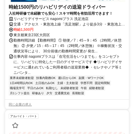
時給1500円のリハビリデイの送迎ドライバー
入社時研修で未経験でも安心！スキマ時間を有効活用できます！
リハビリデイサービス nagomiプラス 洗足池店
交通・アクセス ・東急池上線「洗足池駅」より徒歩3分 ・東急池上線
「長原駅」より徒歩5分 ・東急大井町線「北千束駅」より徒歩9分
時給1,500円
東京都東京23区大田区
勤務時間詳細 【勤務時間】 ① 朝便／7：45～9：45 （2時間／休憩
無） ② 夕便／15：45～17：45 （2時間／休憩無） ※稼働状況・交
通状況等により、 30分前後の勤務時間変更が 発生...
仕事内容 nagomiプラスは「在宅生活をいつまでも」をコンセプト
に、リハビリに特化した一日のデイサービスです ◆リハビリデイサ
ービスに通われているご利用者様の送迎業務◆ ・セレナやノア等ミ
ニバンタ...
業界未経験者歓迎
扶養内勤務OK
週1日からOK
副業・WワークOK
1日4時間以内OK
土日祝のみOK
主婦・主夫歓迎
学歴不問
固定時間制
職場見学可
平日のみOK
転勤なし
未経験者歓迎
午前
経験者歓迎
月1シフト提出
研修あり
夕方
交通費支給
長期歓迎
同じ企業の求人
アルバイト・パート