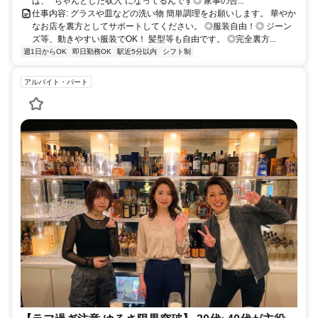
立地です◎ また、五反田駅からは山手線に接続しており、 渋谷駅・
ば、 “ちゃんとした収入”になってるんです◎ 家事の合...
新宿駅・池袋駅・品川駅などの主要エリアからもアクセス良好✨ さら
仕事内容: グラスや皿などの洗い物 簡単調理をお願いします。 華やか
に、蒲田駅経由で 川崎駅・横浜駅方面からの通勤も可能です♪ 加え
なお店を裏方としてサポートしてください。 ◎服装自由！◎ ジーン
て、旗の台駅で乗り換えれば 大井町駅・自由が丘駅方面からも通い
ズ等、動きやすい服装でOK！ 髪型等も自由です。 ◎完全裏方...
やすく、 幅広いエリアから無理なく通える好立地です◎
週1日からOK
即日勤務OK
駅近5分以内
シフト制
アルバイト・パート