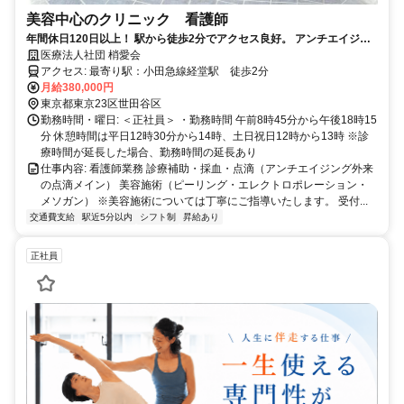
美容中心のクリニック 看護師
年間休日120日以上！ 駅から徒歩2分でアクセス良好。 アンチエイジン
グ診療が人気のクリニックです！
医療法人社団 梢愛会
アクセス: 最寄り駅：小田急線経堂駅 徒歩2分
月給380,000円
東京都東京23区世田谷区
勤務時間・曜日: ＜正社員＞ ・勤務時間 午前8時45分から午後18時15
分 休憩時間は平日12時30分から14時、土日祝日12時から13時 ※診
療時間が延長した場合、勤務時間の延長あり
仕事内容: 看護師業務 診療補助・採血・点滴（アンチエイジング外来
の点滴メイン） 美容施術（ピーリング・エレクトロポレーション・
メソガン） ※美容施術については丁寧にご指導いたします。 受付...
交通費支給
駅近5分以内
シフト制
昇給あり
正社員