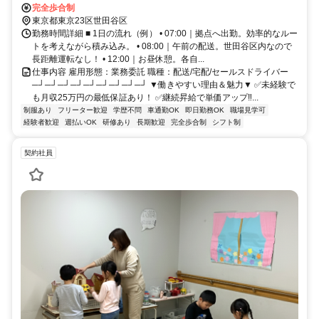
完全歩合制
東京都東京23区世田谷区
勤務時間詳細 ■ 1日の流れ（例） • 07:00｜拠点へ出勤。効率的なルー
トを考えながら積み込み。 • 08:00｜午前の配送。世田谷区内なので
長距離運転なし！ • 12:00｜お昼休憩。各自...
仕事内容 雇用形態：業務委託 職種：配送/宅配/セールスドライバー
─┘─┘─┘─┘─┘─┘─┘─┘─┘ ▼働きやすい理由＆魅力▼ ✅未経験で
も月収25万円の最低保証あり！ ✅継続昇給で単価アップ‼...
制服あり
フリーター歓迎
学歴不問
車通勤OK
即日勤務OK
職場見学可
経験者歓迎
週払いOK
研修あり
長期歓迎
完全歩合制
シフト制
契約社員