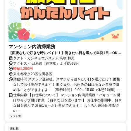
マンション内清掃業務
【面接なしで好きな時にバイト！】働きたい日を選んで単発1日～OK！
お給料は即日払いでお財布も安心♪
タクト・カンキョウシステム 高橋 和夫
アクセス 小田原線「経堂駅」より徒歩8分
時給1,250円
東京都東京23区世田谷区
勤務時間 スタッフ登録後、スマホから働きたい日を選ぶだけ！ 面接
なしでお仕事ができます！ 働く日や、お休みの日はあなた自身で決
めることができますよ！ 【勤務時間】 9:00～15:00（休憩1時間） ...
仕事内容 【お仕事について】 マンション内清掃業務・バキューム掛
けやモップ掛け作業 【 好きな日を選べます 】 お仕事の期間中、好き
な日を選んで 激短1日～お仕事ができます！ もちろん連続勤務希望
の...
シフト制
正社員