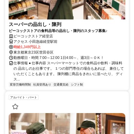
スーパーの品出し・陳列
ピーコックストアの食料品等の品出し・陳列のスタッフ募集♪
ピーコックストア経堂店
アクセス 小田急線経堂駅前
時給1,349円以上
東京都東京23区世田谷区
勤務曜日・時間 7:00～12:00 1日4:00～、週3日～ＯＫ！
仕事情報 ● 仕事内容 スーパーマーケットでの食料品や飲料・調味料
の 品出しのお仕事です。 １つの部門専任の場合もあれば、 兼任して
いただくこともあります。 陳列棚に商品をきれいに並べたり、 ディ
ス...
変形労働時間制
社員登用あり
交通費支給
シフト制
アルバイト・パート