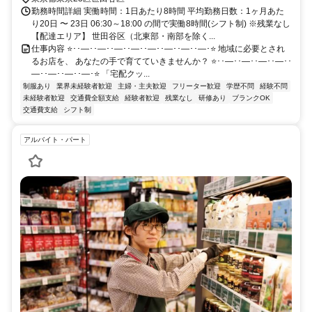
勤務時間詳細 実働時間：1日あたり8時間 平均勤務日数：1ヶ月あた
り20日 〜 23日 06:30～18:00 の間で実働8時間(シフト制) ※残業なし
【配達エリア】 世田谷区（北東部・南部を除く...
仕事内容 ⭐･･―･･―･･―･･―･･―･･―･･―･･―･⭐ 地域に必要とされ
るお店を、 あなたの手で育てていきませんか？ ⭐･･―･･―･･―･･―･･
―･･―･･―･･―･⭐ 「宅配クッ...
制服あり
業界未経験者歓迎
主婦・主夫歓迎
フリーター歓迎
学歴不問
経験不問
未経験者歓迎
交通費全額支給
経験者歓迎
残業なし
研修あり
ブランクOK
交通費支給
シフト制
アルバイト・パート