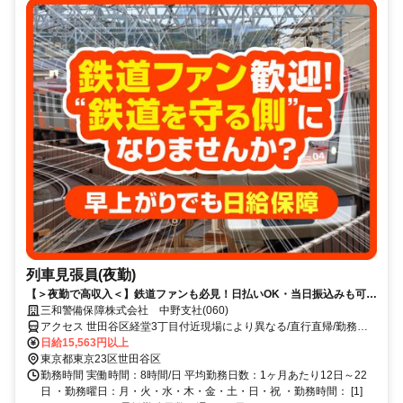
列車見張員(夜勤)
【＞夜勤で高収入＜】鉄道ファンも必見！日払いOK・当日振込みも可能
♪
三和警備保障株式会社 中野支社(060)
アクセス 世田谷区経堂3丁目付近現場により異なる/直行直帰/勤務地
相談可■電話面接■来社不要■即日勤務
日給15,563円以上
東京都東京23区世田谷区
勤務時間 実働時間：8時間/日 平均勤務日数：1ヶ月あたり12日～22
日 ・勤務曜日：月・火・水・木・金・土・日・祝 ・勤務時間： [1]