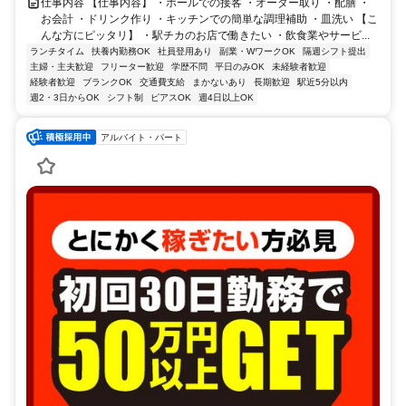
仕事内容 【仕事内容】 ・ホールでの接客 ・オーダー取り ・配膳 ・
お会計 ・ドリンク作り ・キッチンでの簡単な調理補助 ・皿洗い 【こ
んな方にピッタリ】 ・駅チカのお店で働きたい ・飲食業やサービ...
ランチタイム
扶養内勤務OK
社員登用あり
副業・WワークOK
隔週シフト提出
主婦・主夫歓迎
フリーター歓迎
学歴不問
平日のみOK
未経験者歓迎
経験者歓迎
ブランクOK
交通費支給
まかないあり
長期歓迎
駅近5分以内
週2・3日からOK
シフト制
ピアスOK
週4日以上OK
アルバイト・パート