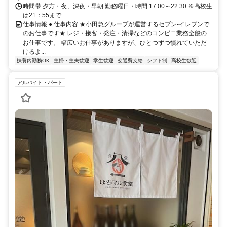
時間帯 夕方・夜、深夜・早朝 勤務曜日・時間 17:00～22:30 ※高校生
は21：55まで
仕事情報 ● 仕事内容 ★小田急グループが運営するセブン-イレブンで
のお仕事です★ レジ・接客・発注・清掃などのコンビニ業務全般の
お仕事です。 幅広いお仕事がありますが、ひとつずつ慣れていただ
けるよ...
扶養内勤務OK
主婦・主夫歓迎
学生歓迎
交通費支給
シフト制
高校生歓迎
アルバイト・パート