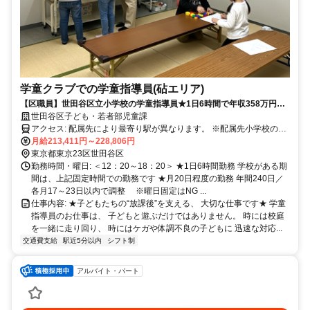
学童クラブでの学童指導員(砧エリア)
【区職員】世田谷区立小学校の学童指導員★1日6時間で年収358万円～
★若い世代のスタッフ多数★資格なしOK！子どもたちの成長をサポート
世田谷区子ども・若者部児童課
する学童でのお仕事！
アクセス: 配属先により最寄り駅が異なります。 ※配属先小学校の最
寄り駅の一例 経堂駅／千歳船橋駅／成城学園前駅 二子玉川駅／千歳
月給213,411円～228,806円
烏山駅／祖師谷大蔵駅 ●小田急線、田園都市線、東横線、大井町線、
東京都東京23区世田谷区
世田谷線、井の頭線など 色んな沿線に学校があるので、 渋谷区や品
勤務時間・曜日: ＜12：20～18：20＞ ★1日6時間勤務 学校がある期
川区の23区内をはじめ、 横浜市や川崎市など神奈川県方面、 また府
間は、上記固定時間での勤務です ★月20日程度の勤務 年間240日／
中市や調布市など 西東京方面から通うスタッフもいます◎
各月17～23日以内で調整 ※曜日固定はNG ...
仕事内容: ★子どもたちの“放課後”を支える、 大切な仕事です★ 学童
指導員のお仕事は、 子どもと遊ぶだけではありません。 時には校庭
を一緒に走り回り、 時にはケガや体調不良の子どもに 迅速な対応...
交通費支給
駅近5分以内
シフト制
アルバイト・パート