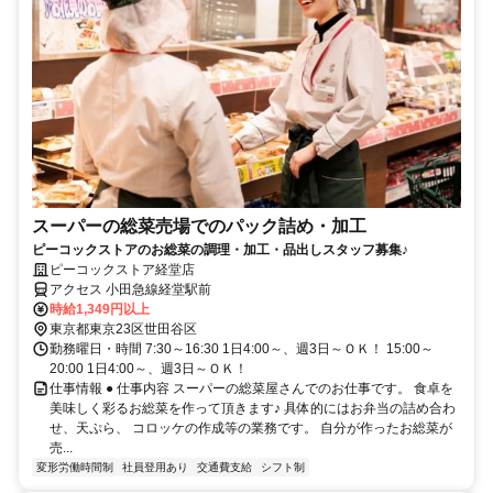
スーパーの総菜売場でのパック詰め・加工
ピーコックストアのお総菜の調理・加工・品出しスタッフ募集♪
ピーコックストア経堂店
アクセス 小田急線経堂駅前
時給1,349円以上
東京都東京23区世田谷区
勤務曜日・時間 7:30～16:30 1日4:00～、週3日～ＯＫ！ 15:00～
20:00 1日4:00～、週3日～ＯＫ！
仕事情報 ● 仕事内容 スーパーの総菜屋さんでのお仕事です。 食卓を
美味しく彩るお総菜を作って頂きます♪ 具体的にはお弁当の詰め合わ
せ、天ぷら、 コロッケの作成等の業務です。 自分が作ったお総菜が
売...
変形労働時間制
社員登用あり
交通費支給
シフト制