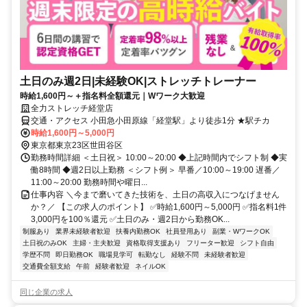
土日のみ週2日|未経験OK|ストレッチトレーナー
時給1,600円～＋指名料全額還元｜Wワーク大歓迎
全力ストレッチ経堂店
交通・アクセス 小田急小田原線「経堂駅」より徒歩1分 ★駅チカ
時給1,600円～5,000円
東京都東京23区世田谷区
勤務時間詳細 ＜土日祝＞ 10:00～20:00 ◆上記時間内でシフト制 ◆実
働8時間 ◆週2日以上勤務 ＜シフト例＞ 早番／10:00～19:00 遅番／
11:00～20:00 勤務時間や曜日...
仕事内容 ＼今まで磨いてきた技術を、土日の高収入につなげません
か？／ 【この求人のポイント】 ✅時給1,600円～5,000円 ✅指名料1件
3,000円を100％還元 ✅土日のみ・週2日から勤務OK...
制服あり
業界未経験者歓迎
扶養内勤務OK
社員登用あり
副業・WワークOK
土日祝のみOK
主婦・主夫歓迎
資格取得支援あり
フリーター歓迎
シフト自由
学歴不問
即日勤務OK
職場見学可
転勤なし
経験不問
未経験者歓迎
交通費全額支給
午前
経験者歓迎
ネイルOK
同じ企業の求人