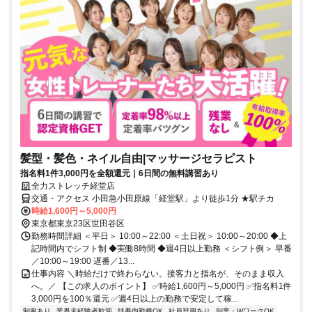
髪型・髪色・ネイル自由|マッサージセラピスト
指名料1件3,000円を全額還元｜6日間の無料講習あり
全力ストレッチ経堂店
交通・アクセス 小田急小田原線「経堂駅」より徒歩1分 ★駅チカ
時給1,600円～5,000円
東京都東京23区世田谷区
勤務時間詳細 ＜平日＞ 10:00～22:00 ＜土日祝＞ 10:00～20:00 ◆上
記時間内でシフト制 ◆実働8時間 ◆週4日以上勤務 ＜シフト例＞ 早番
／10:00～19:00 遅番／13...
仕事内容 ＼時給だけで終わらない。接客力と指名が、そのまま収入
へ。／ 【この求人のポイント】 ✅時給1,600円～5,000円 ✅指名料1件
3,000円を100％還元 ✅週4日以上の勤務で安定して稼...
制服あり
業界未経験者歓迎
扶養内勤務OK
社員登用あり
副業・WワークOK