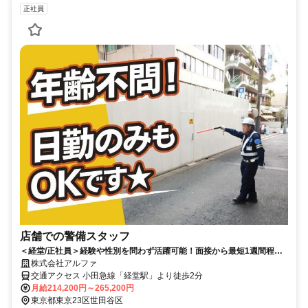
正社員
店舗での警備スタッフ
＜経堂/正社員＞経験や性別を問わず活躍可能！面接から最短1週間程度
で実働可能◎ 駅チカ徒歩2分
株式会社アルファ
交通アクセス 小田急線「経堂駅」より徒歩2分
月給214,200円～265,200円
東京都東京23区世田谷区