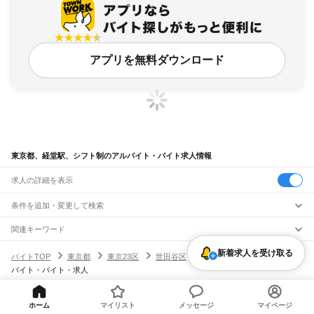
アプリを無料ダウンロード
東京都、経堂駅、シフト制のアルバイト・バイト求人情報
求人の詳細を表示
条件を追加・変更して検索
市区町村を追加・変更
関連キーワード
完全在宅ワーク 全国
シール貼り 在宅
現在地周辺
ガチャガチャ
犬カフェ
東京都
新着求人を受け取る
駅を追加・変更
バイトTOP
東京都
東京23区
世田谷区
経堂駅
シフト制のアル
東京都
すべて
バイト・バイト・求人
東京23区
すべて
職種を追加・変更
JR東海道本線(東京～熱海)
千代田区
中央区
港区
新宿区
文京区
台東区
墨田区
江東区
品川区
目黒区
大田区
東京駅
新橋駅
品川駅
飲食・フードサービス
世田谷区
渋谷区
中野区
杉並区
豊島区
北区
荒川区
板橋区
練馬区
足立区
葛飾区
特徴を追加・変更
ホーム
マイリスト
メッセージ
マイページ
飲食・フードサービス
江戸川区
すべて
ヘルプ・お問い合わせ
サイトマップ
利用規約・プライバシーポリシー
JR山手線