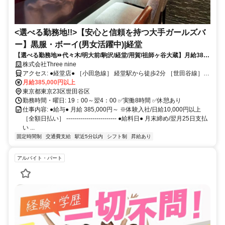
<選べる勤務地!!>【安心と信頼を持つ大手ガールズバ
ー】黒服・ボーイ(男女活躍中)|経堂
【選べる勤務地⏩代々木/明大前/駒沢/経堂/用賀/祖師ヶ谷大蔵】月給38万
5000円スタート！月給100円以上も可能！高額歩合あり！賞与あり（年
株式会社Three nine
２回）！週休2日制！【経験不問・未経験大歓迎】
アクセス: ●経堂店● ［小田急線］ 経堂駅から徒歩2分 ［世田谷線］
千歳船橋駅から徒歩15分 -------------------------------------- ●代々木店●
月給385,000円以上
［山手線］ 代々木駅から徒歩1分 ［山手線］ 新宿駅から徒歩10分 ----
東京都東京23区世田谷区
---------------------------------- ●明大前店● ［京王線］ 明大前駅から徒歩2
勤務時間・曜日: 19：00～翌4：00 ✅実働8時間 ✅休憩あり
分 ［井の頭線］ 下北沢駅から徒歩15分 --------------------------------------
仕事内容: ●給与● 月給 385,000円～ ※体験入社/日給10,000円以上
●駒沢店● ［田園都市線］ 駒沢大学駅から徒歩2分 ［世田谷線］ 三軒
［全額日払い］ ------------------------- ●給料日● 月末締め/翌月25日支払
茶屋駅から徒歩15分 -------------------------------------- ●用賀店● ［田園都
い ...
市線］ 用賀駅から徒歩2分 ［大井町線］ 二子玉川駅から徒歩15分 ----
固定時間制
交通費支給
駅近5分以内
シフト制
昇給あり
---------------------------------- ●祖師ヶ谷大蔵店● ［小田急小田原線］ 祖
師ヶ谷大蔵駅から徒歩2分 ［小田急小田原線］ 成城学園前駅から徒歩
アルバイト・パート
12分