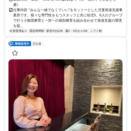
慮）
仕事内容: “みんな一緒でなくていい”をモットーとした児童発達支援事
業所です。様々な専門性をもつスタッフと共に幼児5、6人のグループ
で行う小集団療育と一対一の個別療育を組み合わせて発達支援の環境
を提...
社員登用あり
固定時間制
駅近5分以内
週2・3日からOK
シフト制
正社員