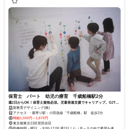
保育士 パート 幼児の療育 千歳船橋駅2分
週2日からOK！保育士資格必須。児童発達支援でキャリアップ。OJTで
丁寧に指導します。
新教育デザイニング(株)
アクセス: ・最寄り駅：小田急線「千歳船橋」駅 徒歩2分
時給1,500円～1,670円
東京都東京23区世田谷区
勤務時間・曜日: ・9:00-17:00 週2日より（月～土の中で希望を考