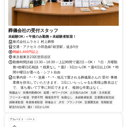
葬儀会社の受付スタッフ
未経験OK♪＜午後のみ勤務＞未経験者歓迎！
株式会社ムラカミ 村上葬祭
交通・アクセス 小田急線｢経堂駅」徒歩5分
時給1,400円以上
東京都東京23区世田谷区
勤務時間詳細 13:30～18:30 ✅上記時間で週2日～OK！ ┗日・月曜勤
務+他曜日応相談 ＊残業なし ＊週2・3日からOK ＊週4日以上OK ＊時
間や曜日が選べる・シフト自由
仕事内容 -＊-＊- 急募 -＊-＊- 地元で愛される葬儀屋さんの 受付･事務
業務を担当していただきます。 1日にいらっしゃるお客様は数名ほど
で、 落ち着いて丁寧に対応できます。 複雑な作業はなく...
制服あり
扶養内勤務OK
副業・WワークOK
土日祝のみOK
主婦・主夫歓迎
フリーター歓迎
学歴不問
職場見学可
転勤なし
未経験者歓迎
交通費全額支給
経験者歓迎
有資格者歓迎
研修あり
夕方
ブランクOK
交通費支給
長期歓迎
駅近5分以内
週2・3日からOK
アルバイト・パート