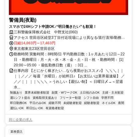
警備員(夜勤)
スマホで24Hシフト申請OK♪“明日働きたい”も歓迎！
三和警備保障株式会社 中野支社(060)
アクセス 世田谷区経堂3丁目付近現場により異なる/直行直帰/勤務地
相談可■電話面接■来社不要■即日勤務
日給14,063円～17,463円
東京都東京23区世田谷区
勤務時間 実働時間：8時間/日 平均勤務日数：1ヶ月あたり12日～22
日 ・勤務曜日：月・火・水・木・金・土・日・祝 ・勤務時間： [1]
20:00～05:00 ・最低勤務日数（週）：3日 ...
仕事内容 【とにかく稼ぎたい…なら夜勤がおススメ♪】 ＼＼＼｜｜
｜｜／／／ 毎週「水曜日」が給料日♪ 【お支払いは業界最速級】 ／
／／｜｜ ｜｜＼＼＼ ＞うれしい【週払い制】＜ 日曜日〆→＜翌週
水...
制服あり
業界未経験者歓迎
副業・WワークOK
土日祝のみOK
主婦・主夫歓迎
週1シフト提出
資格取得支援あり
フリーター歓迎
シフト自由
学歴不問
即日勤務OK
平日のみOK
経験不問
未経験者歓迎
経験者歓迎
ネイルOK
夜間
週払いOK
即日払いOK
有資格者歓迎
同じ企業の求人
業務委託