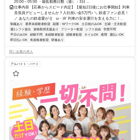
20:00～05:00 ・最低勤務日数（週）：3日 ...
仕事内容 【応募からスピード内定】【最短2日後にお仕事開始】列車
見張員デビューしませんか？入社祝い金5万円♪ ＼ 鉄道ファン必見！
／ あなたの鉄道愛が ((ゝω・)9’ 列車の安全運行を支える力に！...
制服あり
業界未経験者歓迎
副業・WワークOK
土日祝のみOK
主婦・主夫歓迎
週1シフト提出
資格取得支援あり
フリーター歓迎
シフト自由
学歴不問
平日のみOK
経験不問
未経験者歓迎
経験者歓迎
ネイルOK
夜間
週払いOK
即日払いOK
有資格者歓迎
研修あり
同じ企業の求人
アルバイト・パート