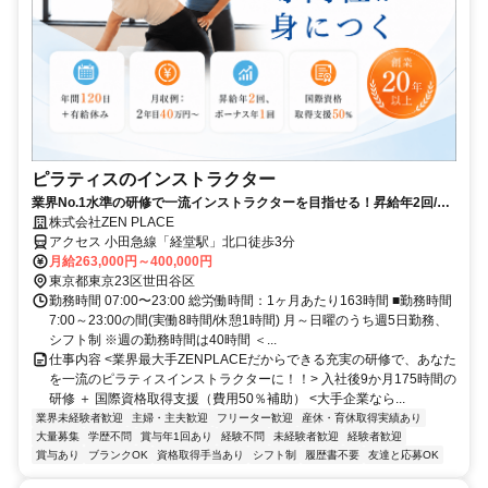
ピラティスのインストラクター
業界No.1水準の研修で一流インストラクターを目指せる！昇給年2回/賞
与年1回│年間休日120日＋有給｜住宅補助月2.5万円(条件あり)｜【資格
株式会社ZEN PLACE
不問/未経験8割】
アクセス 小田急線「経堂駅」北口徒歩3分
月給263,000円～400,000円
東京都東京23区世田谷区
勤務時間 07:00〜23:00 総労働時間：1ヶ月あたり163時間 ■勤務時間
7:00～23:00の間(実働8時間/休憩1時間) 月～日曜のうち週5日勤務、
シフト制 ※週の勤務時間は40時間 ＜...
仕事内容 <業界最大手ZENPLACEだからできる充実の研修で、あなた
を一流のピラティスインストラクターに！！> 入社後9か月175時間の
研修 ＋ 国際資格取得支援（費用50％補助） <大手企業なら...
業界未経験者歓迎
主婦・主夫歓迎
フリーター歓迎
産休・育休取得実績あり
大量募集
学歴不問
賞与年1回あり
経験不問
未経験者歓迎
経験者歓迎
賞与あり
ブランクOK
資格取得手当あり
シフト制
履歴書不要
友達と応募OK