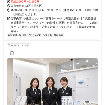
時給2,000円～2,100円
東京都東京23区世田谷区
勤務時間・曜日: 週2日より 9:00-17:00（休憩45分）月～土曜日で曜
日は相談に応じます。
仕事内容: 小集団のグループ療育をベースに発達支援を行う児童発達
支援事業所です。一人ひとりの特性を尊重した療育方針にて、２歳前
後から６歳までの小児・児童を対象にしています。 ＜具体的な仕事
内容＞ ...
駅近5分以内
週2・3日からOK
シフト制
昇給あり
アルバイト・パート