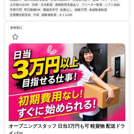
土日祝のみOK
主婦・主夫歓迎
資格取得支援あり
フリーター歓迎
シフト自由
学歴不問
即日勤務OK
職場見学可
転勤なし
経験不問
未経験者歓迎
交通費全額支給
午前
経験者歓迎
ネイルOK
業務委託
オープニングスタッフ 日当3万円も可 軽貨物 配送ドラ
イバー