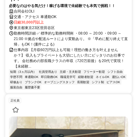
必要なのはやる気だけ！稼げる環境で未経験でも本気で挑戦！！
合同会社OLI
交通・アクセス 車通勤OK
日給30,000円以上
東京都東京23区世田谷区
勤務時間詳細 ✅ 標準的な勤務時間例 ・08:00 ～ 20:00 ・09:00 ～
21:00 ※拠点や配送ルートにより変動あり。 ※「早めに配り終えて直
帰」もOK！(案件による)
仕事内容 【月収60万円以上も可能！理想の働き方を叶えません
か？】 収入もプライベートも大切にしたい方にピッタリのお仕事で
す。 会社務めの部長職クラスの年収（720万前後）を20代で実現！
【未経験...
短期（3ヵ月以内）
社員登用あり
主婦・主夫歓迎
フリーター歓迎
シフト自由
学歴不問
車通勤OK
即日勤務OK
職場見学可
経験者歓迎
ネイルOK
週払いOK
研修あり
ブランクOK
オープニングスタッフ
長期歓迎
シフト制
ピアスOK
服装自由
履歴書不要
正社員